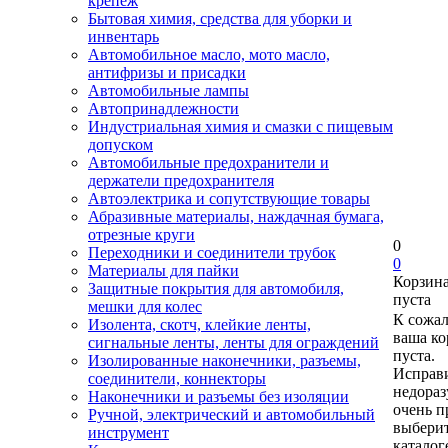
крепеж
Бытовая химия, средства для уборки и
инвентарь
Автомобильное масло, мото масло,
антифризы и присадки
Автомобильные лампы
Автопринадлежности
Индустриальная химия и смазки с пищевым
допуском
Автомобильные предохранители и
держатели предохранителя
Автоэлектрика и сопутствующие товары
Абразивные материалы, наждачная бумага,
отрезные круги
0
Переходники и соединители трубок
0
Материалы для пайки
Корзин
Защитные покрытия для автомобиля,
пуста
мешки для колес
К сожа
Изолента, скотч, клейкие ленты,
ваша ко
сигнальные ленты, ленты для ограждений
пуста.
Изолированные наконечники, разъемы,
Исправи
соединители, коннекторы
недора
Наконечники и разъемы без изоляции
очень п
Ручной, электрический и автомобильный
выберит
инструмент
каталог