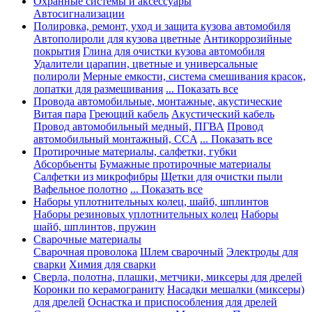
Охранные системы и аксессуары
Автосигнализации
Полировка, ремонт, уход и защита кузова автомобиля
Автополироли для кузова цветные
Антикоррозийные
покрытия
Глина для очистки кузова автомобиля
Удалители царапин, цветные и универсальные
полироли
Мерные емкости, система смешивания красок,
лопатки для размешивания
... Показать все
Провода автомобильные, монтажные, акустические
Витая пара
Греющий кабель
Акустический кабель
Провод автомобильный медный, ПГВА
Провод
автомобильный монтажный, CCA
... Показать все
Протирочные материалы, салфетки, губки
Абсорбьенты
Бумажные протирочные материалы
Салфетки из микрофибры
Щетки для очистки пыли
Вафельное полотно
... Показать все
Наборы уплотнительных колец, шайб, шплинтов
Наборы резиновых уплотнительных колец
Наборы
шайб, шплинтов, пружин
Сварочные материалы
Сварочная проволока
Шлем сварочный
Электроды для
сварки
Химия для сварки
Сверла, полотна, плашки, метчики, миксеры для дрелей
Коронки по керамограниту
Насадки мешалки (миксеры)
для дрелей
Оснастка и приспособления для дрелей