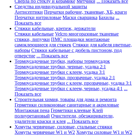
Сверла по стеклу и керамике
Метчики
... Показать все
Средства индивидуальной защиты
Антисептики
Перчатки рабочие, тканевые, ХБ, краги
Перчатки нитриловые
Маски сварщика
Бахилы
...
Показать все
Стяжки кабельные, крепеж, держатели
Стяжки кабельные
Velcro многоразовые тканевые
стяжки, липучки
ПМС площадки монтажные
самоклеющиеся для стяжек
Стяжки для кабеля цветные,
наборы
Стяжки кабельные с дюбель пистоном, под
отверстие
... Показать все
Термоусадочные трубки, наборы термоусадок
Термоусадочные трубки, черные, усадка 2:1
Термоусадочные трубки с клеем, усадка 3:1
Термоусадочные трубки, прозрачные, усадка 2:1
Термоусадочные трубки с клеем, прозрачные, усадка 3:1
Термоусадочные трубки с клеем, черные, усадка 4:1
...
Показать все
Строительная химия, товары для дома и ремонта
Герметики силиконовые санитарные и акриловые
Монтажная пена
Герметики клеевые
Клей
полиуретановый
Очистители, обезжириватели,
удалители краски и клея
... Показать все
Хомуты червячные, силовые, стальные стяжки
Хомуты червячные W1 и W2
Хомуты силовые W1 и W2