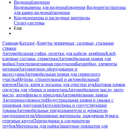
Видеонаблюдение
Видеокамеры для видеонаблюдения
Видеорегистраторы
для камер видеонаблюдения
Кондиционеры и расходные материлы
Сплит-системы
Еще
Главная
-
Каталог
-
Хомуты червячные, силовые, стальные
стяжки
Автомобильная гофра, оплетки для кабеля, кембрик
Клей,
клеевые составы, герметики
Автомобильная химия для
мойки
Электромонтажная продукция
Батарейки, элементы
питания
Автомоечное оборудование и
аксессуары
Автомобильная химия для сервисного
участка
Метизы, строительный и автомобильный
крепеж
Паста, крем и лосьоны для очистки рук
Бытовая химия,
средства для уборки и инвентарь
Автомобильное масло, мото
масло, антифризы и присадки
Автомобильные лампы
Автопринадлежности
Индустриальная химия и смазки с
пищевым допуском
Автоэлектрика и сопутствующие
товары
Автомобильные предохранители и держатели
предохранителя
Абразивные материалы, наждачная бумага,
отрезные круги
Переходники и соединители
трубок
Материалы для пайки
Защитные покрытия для