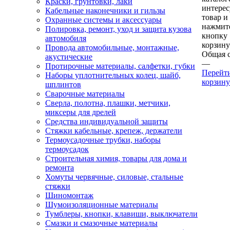
Краски, грунтовки, лаки
интере
Кабельные наконечники и гильзы
товар и
Охранные системы и аксессуары
нажмит
Полировка, ремонт, уход и защита кузова
кнопку
автомобиля
корзину
Провода автомобильные, монтажные,
Общая 
акустические
—
Протирочные материалы, салфетки, губки
Перейт
Наборы уплотнительных колец, шайб,
корзину
шплинтов
Сварочные материалы
Сверла, полотна, плашки, метчики,
миксеры для дрелей
Средства индивидуальной защиты
Стяжки кабельные, крепеж, держатели
Термоусадочные трубки, наборы
термоусадок
Строительная химия, товары для дома и
ремонта
Хомуты червячные, силовые, стальные
стяжки
Шиномонтаж
Шумоизоляционные материалы
Тумблеры, кнопки, клавиши, выключатели
Смазки и смазочные материалы