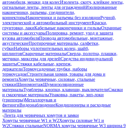
автомобиля, мешки для колес
Изолента, скотч, клейкие ленты,
сигнальные ленты, ленты для ограждений
Изолированные
наконечники, разъемы, соединители,
коннекторы
Наконечники и разъемы без изоляции
Ручной,
электрический и автомобильный инструмент
Краски,
грунтовки, лаки
Кабельные наконечники и гильзы
Охранные
системы и аксессуары
Полировка, ремонт, уход и защита
кузова автомобиля
Провода автомобильные, монтажные,
акустические
Протирочные материалы, салфетки,
губки
Наборы уплотнительных колец, шайб,
шплинтов
Сварочные материалы
Сверла, полотна, плашки,
метчики, миксеры для дрелей
Средства индивидуальной
защиты
Стяжки кабельные, крепеж,
держатели
Термоусадочные трубки, наборы
термоусадок
Строительная химия, товары для дома и
ремонта
Хомуты червячные, силовые, стальные
стяжки
Шиномонтаж
Шумоизоляционные
материалы
Тумблеры, кнопки, клавиши, выключатели
Смазки
и смазочные материалы
Упаковка, пакеты, зип-локи
(грипперы)
Металлорукав и
фитинги
Видеонаблюдение
Кондиционеры и расходные
материлы
-
Лента для червячных хомутов и замки
Хомуты червячные W1 и W2
Хомуты силовые W1 и
W2
Стяжки стальные
NORMA хомуты червячные W3 ширина 9