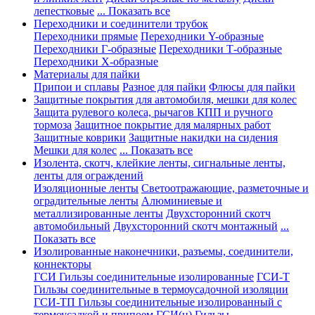
лепестковые
... Показать все
Переходники и соединители трубок
Переходники прямые
Переходники Y-образные
Переходники Г-образные
Переходники Т-образные
Переходники Х-образные
Материалы для пайки
Припои и сплавы
Разное для пайки
Флюсы для пайки
Защитные покрытия для автомобиля, мешки для колес
Защита рулевого колеса, рычагов КПП и ручного
тормоза
Защитное покрытие для малярных работ
Защитные коврики
Защитные накидки на сидения
Мешки для колес
... Показать все
Изолента, скотч, клейкие ленты, сигнальные ленты,
ленты для ограждений
Изоляционные ленты
Светоотражающие, разметочные и
оградительные ленты
Алюминиевые и
металлизированные ленты
Двухсторонний скотч
автомобильный
Двухсторонний скотч монтажный
...
Показать все
Изолированные наконечники, разъемы, соединители,
коннекторы
ГСИ Гильзы соединительные изолированные
ГСИ-Т
Гильзы соединительные в термоусадочной изоляции
ГСИ-ТП Гильзы соединительные изолированный с
термоусадкой и припоем
ГСИ(н) Гильзы