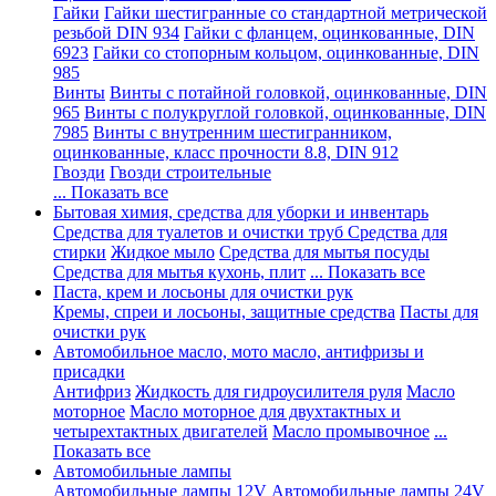
Гайки
Гайки шестигранные со стандартной метрической
резьбой DIN 934
Гайки с фланцем, оцинкованные, DIN
6923
Гайки со стопорным кольцом, оцинкованные, DIN
985
Винты
Винты с потайной головкой, оцинкованные, DIN
965
Винты с полукруглой головкой, оцинкованные, DIN
7985
Винты с внутренним шестигранником,
оцинкованные, класс прочности 8.8, DIN 912
Гвозди
Гвозди строительные
... Показать все
Бытовая химия, средства для уборки и инвентарь
Средства для туалетов и очистки труб
Средства для
стирки
Жидкое мыло
Средства для мытья посуды
Средства для мытья кухонь, плит
... Показать все
Паста, крем и лосьоны для очистки рук
Кремы, спреи и лосьоны, защитные средства
Пасты для
очистки рук
Автомобильное масло, мото масло, антифризы и
присадки
Антифриз
Жидкость для гидроусилителя руля
Масло
моторное
Масло моторное для двухтактных и
четырехтактных двигателей
Масло промывочное
...
Показать все
Автомобильные лампы
Автомобильные лампы 12V
Автомобильные лампы 24V