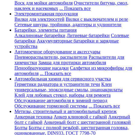
Воск для мойки автомобиля
Очистители битума, смол,
наклеек и насекомых
... Показать все
Электромонтажная продукция
Вилки для электросетей
Вилки с выключателем и реле
Сетевые шнуры, тройники, адаптеры и удлинители
Батарейки, элементы питания
Алкалиновые батарейки
Литиевые батарейки
Солевые
батарейки
Аккумуляторные батарейки и зарядные
устройства
Автомоечное оборудование и аксессуары
Пневмораспылители, распылители
Распылители для
химчистки
Замша для протирки автомобиля
Пенообразующие насадки
Салфетки из микрофибры для
автомобиля
... Показать все
Автомобильная химия для сервисного участка
Герметики радиатора и устранители течи
Клеи
универсальные, эпоксидные смолы, цианоакрилаты
Клей для лобовых стекол, наборы для ремонта
Обслуживание автомобиля в зимний период
Обслуживание тормозной системы
... Показать все
Метизы, строительный и автомобильный крепеж
Анкерная техника
Анкер клиновой с гайкой
Анкерный
болт с гайкой
Анкерный болт с шестигранной головкой
Болты
Болты с полной резьбой, шестигранная головка,
оцинкованные, DIN933, ГОСТ 7798-70