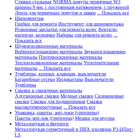
Стяжки стальные
NORMA хомуты червячные W3
ширина 9 мм. с постоянным натяжением, с пружиной
Лента для червячных хомутов и замки
... Показать все
Шиномонтаж
Грибки для ремонта
Инструмент для шиномонтажа
Резиновые заплатки для ремонта колес
Вентили,
ниппели, колпачки
Наборы для ремонта колес
...
Показать все
Шумоизоляционные материалы
Вибропоглощающие материалы
Звукопоглощающие
материалы
Противоскрипные материалы
Теплоизоляционные материалы
Уплотнительные
материалы
... Показать все
Тумблеры, кнопки, клавиши, выключатели
Батарейные отсеки
Индикаторы
Выключатели
Тумблеры
Смазки и смазочные материалы
Адгезионные смазки
Медные смазки
Силиконовые
смазки
Смазки для подшипников
Смазки
высокотемпературные
... Показать все
Упаковка, пакеты, зип-локи (грипперы)
Пакеты зип-лок (грипперы)
Мешки для мусора
Металлорукав и фитинги
Металлорукав герметичный в ПВХ изоляции Р3-ЦПнг-
LS