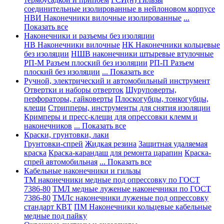
соединительные изолированные в нейлоновом корпусе
НВИ Наконечники вилочные изолированные
...
Показать все
Наконечники и разъемы без изоляции
НВ Наконечники вилочные
НК Наконечники кольцевые
без изоляции
НШВ наконечники штыревые втулочные
РП-М Разъем плоский без изоляции
РП-П Разъем
плоский без изоляции
... Показать все
Ручной, электрический и автомобильный инструмент
Отвертки и наборы отверток
Шуруповерты,
перфораторы, гайковерты
Плоскогубцы, тонкогубцы,
клещи
Стрипперы, инструменты для снятия изоляции
Кримперы и пресс-клещи для опрессовки клемм и
наконечников
... Показать все
Краски, грунтовки, лаки
Грунтовки-спрей
Жидкая резина
Защитная удаляемая
краска
Краска-карандаш для ремонта царапин
Краска-
спрей автомобильная
... Показать все
Кабельные наконечники и гильзы
ТМ наконечники медные под опрессовку по ГОСТ
7386-80
ТМЛ медные луженые наконечники по ГОСТ
7386-80
ТМЛс наконечники луженые под опрессовку
стандарт КВТ
ПМ Наконечники кольцевые кабельные
медные под пайку