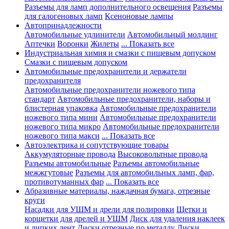
Разъемы для ламп дополнительного освещения
Разъемы
для галогеновых ламп
Ксеноновые лампы
Автопринадлежности
Автомобильные удлинители
Автомобильный молдинг
Аптечки
Воронки
Жилеты
... Показать все
Индустриальная химия и смазки с пищевым допуском
Смазки с пищевым допуском
Автомобильные предохранители и держатели
предохранителя
Автомобильные предохранители ножевого типа
стандарт
Автомобильные предохранители, наборы и
блистерная упаковка
Автомобильные предохранители
ножевого типа мини
Автомобильные предохранители
ножевого типа микро
Автомобильные предохранители
ножевого типа макси
... Показать все
Автоэлектрика и сопутствующие товары
Аккумуляторные провода
Высоковольтные провода
Разъемы автомобильные
Разъемы автомобильные
межжгутовые
Разъемы для автомобильных ламп, фар,
противотуманных фар
... Показать все
Абразивные материалы, наждачная бумага, отрезные
круги
Насадки для УШМ и дрели для полировки
Щетки и
корщетки для дрелей и УШМ
Диск для удаления наклеек
и липких лент
Диски отрезные по металлу
Диски