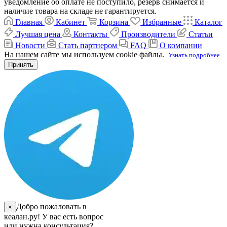
уведомление об оплате не поступило, резерв снимается и
наличие товара на складе не гарантируется.
Главная
Кабинет
Корзина
Избранные
Каталог
Лучшая цена
Контакты
Производители
Статьи
Новости
Стать партнером
FAQ
О компании
На нашем сайте мы используем cookie файлы.
Узнать подробнее
Принять
Добро пожаловать в
×
кеалан.ру! У вас есть вопрос
или нужна консультация?