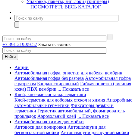
Упаковка, пакеты, зип-локи (грипперы)
ПОСМОТРЕТЬ ВЕСЬ КАТАЛОГ
+7 391 219-99-57
Заказать звонок
Акции
Автомобильная гофра, оплетки для кабеля, кембрик
Автомобильная гофра без разреза
Автомобильная гофра
с разрезом
Бандаж спиральный
Гибкая оплетка (змеиная
кожа)
ПВХ кембрик
... Показать все
Клей, клеевые составы, герметики
Клей-герметик для лобовых стекол и химия
Анаэробные
автомобильные герметики
Фиксаторы резьбы и
герметики
Герметик автомобильный, формирователь
прокладок
Аэрозольный клей
... Показать все
Автомобильная химия для мойки
Автовоск для полировки
Автошампуни для
бесконтактной мойки
Автошампуни для ручной мойки