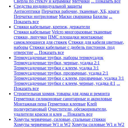
Сверла по стеклу и керамике
Метчики
... Показать все
Средства индивидуальной защиты
Антисептики
Перчатки рабочие, тканевые, ХБ, краги
Перчатки нитриловые
Маски сварщика
Бахилы
...
Показать все
Стяжки кабельные, крепеж, держатели
Стяжки кабельные
Velcro многоразовые тканевые
стяжки, липучки
ПМС площадки монтажные
самоклеющиеся для стяжек
Стяжки для кабеля цветные,
наборы
Стяжки кабельные с дюбель пистоном, под
отверстие
... Показать все
Термоусадочные трубки, наборы термоусадок
Термоусадочные трубки, черные, усадка 2:1
Термоусадочные трубки с клеем, усадка 3:1
Термоусадочные трубки, прозрачные, усадка 2:1
Термоусадочные трубки с клеем, прозрачные, усадка 3:1
Термоусадочные трубки с клеем, черные, усадка 4:1
...
Показать все
Строительная химия, товары для дома и ремонта
Герметики силиконовые санитарные и акриловые
Монтажная пена
Герметики клеевые
Клей
полиуретановый
Очистители, обезжириватели,
удалители краски и клея
... Показать все
Хомуты червячные, силовые, стальные стяжки
Хомуты червячные W1 и W2
Хомуты силовые W1 и W2