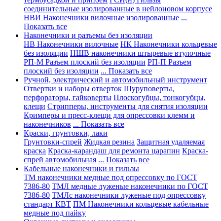
соединительные изолированные в нейлоновом корпусе
НВИ Наконечники вилочные изолированные
...
Показать все
Наконечники и разъемы без изоляции
НВ Наконечники вилочные
НК Наконечники кольцевые
без изоляции
НШВ наконечники штыревые втулочные
РП-М Разъем плоский без изоляции
РП-П Разъем
плоский без изоляции
... Показать все
Ручной, электрический и автомобильный инструмент
Отвертки и наборы отверток
Шуруповерты,
перфораторы, гайковерты
Плоскогубцы, тонкогубцы,
клещи
Стрипперы, инструменты для снятия изоляции
Кримперы и пресс-клещи для опрессовки клемм и
наконечников
... Показать все
Краски, грунтовки, лаки
Грунтовки-спрей
Жидкая резина
Защитная удаляемая
краска
Краска-карандаш для ремонта царапин
Краска-
спрей автомобильная
... Показать все
Кабельные наконечники и гильзы
ТМ наконечники медные под опрессовку по ГОСТ
7386-80
ТМЛ медные луженые наконечники по ГОСТ
7386-80
ТМЛс наконечники луженые под опрессовку
стандарт КВТ
ПМ Наконечники кольцевые кабельные
медные под пайку