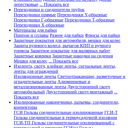
лепестковые
... Показать все
Переходники и соединители трубок
Переходники прямые
Переходники Y-образные
Переходники Г-образные
Переходники Т-образные
Переходники Х-образные
Материалы для пайки
Припои и сплавы
Разное для пайки
Флюсы для пайки
Защитные покрытия для автомобиля, мешки для колес
Защита рулевого колеса, рычагов КПП и ручного
тормоза
Защитное покрытие для малярных работ
Защитные коврики
Защитные накидки на сидения
Мешки для колес
... Показать все
Изолента, скотч, клейкие ленты, сигнальные ленты,
ленты для ограждений
Изоляционные ленты
Светоотражающие, разметочные и
оградительные ленты
Алюминиевые и
металлизированные ленты
Двухсторонний скотч
автомобильный
Двухсторонний скотч монтажный
...
Показать все
Изолированные наконечники, разъемы, соединители,
коннекторы
ГСИ Гильзы соединительные изолированные
ГСИ-Т
Гильзы соединительные в термоусадочной изоляции
ГСИ-ТП Гильзы соединительные изолированный с
термоусадкой и припоем
ГСИ(н) Гильзы