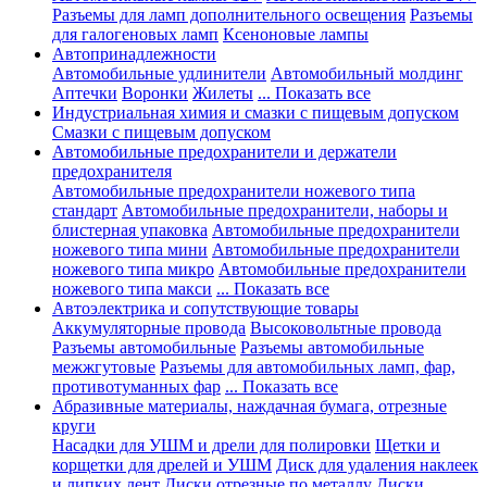
Разъемы для ламп дополнительного освещения
Разъемы
для галогеновых ламп
Ксеноновые лампы
Автопринадлежности
Автомобильные удлинители
Автомобильный молдинг
Аптечки
Воронки
Жилеты
... Показать все
Индустриальная химия и смазки с пищевым допуском
Смазки с пищевым допуском
Автомобильные предохранители и держатели
предохранителя
Автомобильные предохранители ножевого типа
стандарт
Автомобильные предохранители, наборы и
блистерная упаковка
Автомобильные предохранители
ножевого типа мини
Автомобильные предохранители
ножевого типа микро
Автомобильные предохранители
ножевого типа макси
... Показать все
Автоэлектрика и сопутствующие товары
Аккумуляторные провода
Высоковольтные провода
Разъемы автомобильные
Разъемы автомобильные
межжгутовые
Разъемы для автомобильных ламп, фар,
противотуманных фар
... Показать все
Абразивные материалы, наждачная бумага, отрезные
круги
Насадки для УШМ и дрели для полировки
Щетки и
корщетки для дрелей и УШМ
Диск для удаления наклеек
и липких лент
Диски отрезные по металлу
Диски