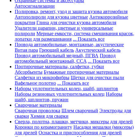
Охранные системы и аксессуары
Автосигнализации
Полировка, ремонт, уход и защита кузова автомобиля
Автополироли для кузова цветные
Антикоррозийные
покрытия
Глина для очистки кузова автомобиля
Удалители царапин, цветные и универсальные
полироли
Мерные емкости, система смешивания красок,
лопатки для размешивания
... Показать все
Провода автомобильные, монтажные, акустические
Витая пара
Греющий кабель
Акустический кабель
Провод автомобильный медный, ПГВА
Провод
автомобильный монтажный, CCA
... Показать все
Протирочные материалы, салфетки, губки
Абсорбьенты
Бумажные протирочные материалы
Салфетки из микрофибры
Щетки для очистки пыли
Вафельное полотно
... Показать все
Наборы уплотнительных колец, шайб, шплинтов
Наборы резиновых уплотнительных колец
Наборы
шайб, шплинтов, пружин
Сварочные материалы
Сварочная проволока
Шлем сварочный
Электроды для
сварки
Химия для сварки
Сверла, полотна, плашки, метчики, миксеры для дрелей
Коронки по керамограниту
Насадки мешалки (миксеры)
для дрелей
Оснастка и приспособления для дрелей