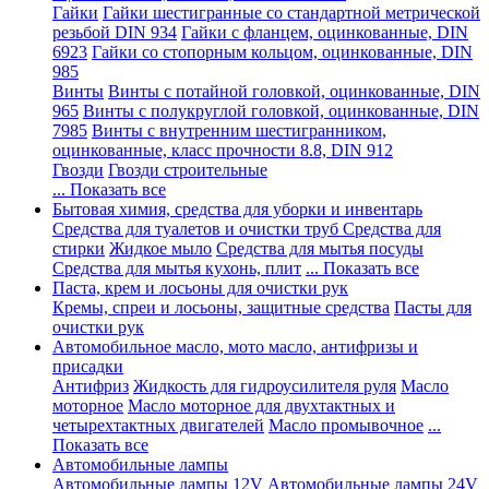
Гайки
Гайки шестигранные со стандартной метрической
резьбой DIN 934
Гайки с фланцем, оцинкованные, DIN
6923
Гайки со стопорным кольцом, оцинкованные, DIN
985
Винты
Винты с потайной головкой, оцинкованные, DIN
965
Винты с полукруглой головкой, оцинкованные, DIN
7985
Винты с внутренним шестигранником,
оцинкованные, класс прочности 8.8, DIN 912
Гвозди
Гвозди строительные
... Показать все
Бытовая химия, средства для уборки и инвентарь
Средства для туалетов и очистки труб
Средства для
стирки
Жидкое мыло
Средства для мытья посуды
Средства для мытья кухонь, плит
... Показать все
Паста, крем и лосьоны для очистки рук
Кремы, спреи и лосьоны, защитные средства
Пасты для
очистки рук
Автомобильное масло, мото масло, антифризы и
присадки
Антифриз
Жидкость для гидроусилителя руля
Масло
моторное
Масло моторное для двухтактных и
четырехтактных двигателей
Масло промывочное
...
Показать все
Автомобильные лампы
Автомобильные лампы 12V
Автомобильные лампы 24V