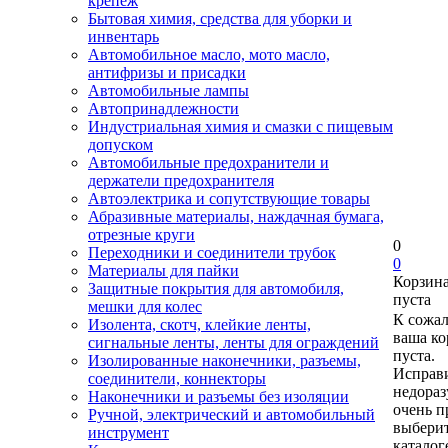
крепеж
Бытовая химия, средства для уборки и
инвентарь
Автомобильное масло, мото масло,
антифризы и присадки
Автомобильные лампы
Автопринадлежности
Индустриальная химия и смазки с пищевым
допуском
Автомобильные предохранители и
держатели предохранителя
Автоэлектрика и сопутствующие товары
Абразивные материалы, наждачная бумага,
отрезные круги
0
Переходники и соединители трубок
0
Материалы для пайки
Корзин
Защитные покрытия для автомобиля,
пуста
мешки для колес
К сожа
Изолента, скотч, клейкие ленты,
ваша ко
сигнальные ленты, ленты для ограждений
пуста.
Изолированные наконечники, разъемы,
Исправи
соединители, коннекторы
недора
Наконечники и разъемы без изоляции
очень п
Ручной, электрический и автомобильный
выберит
инструмент
каталог