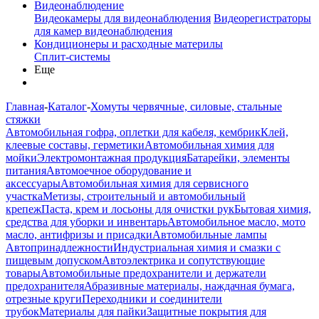
Видеонаблюдение
Видеокамеры для видеонаблюдения
Видеорегистраторы
для камер видеонаблюдения
Кондиционеры и расходные материлы
Сплит-системы
Еще
Главная
-
Каталог
-
Хомуты червячные, силовые, стальные
стяжки
Автомобильная гофра, оплетки для кабеля, кембрик
Клей,
клеевые составы, герметики
Автомобильная химия для
мойки
Электромонтажная продукция
Батарейки, элементы
питания
Автомоечное оборудование и
аксессуары
Автомобильная химия для сервисного
участка
Метизы, строительный и автомобильный
крепеж
Паста, крем и лосьоны для очистки рук
Бытовая химия,
средства для уборки и инвентарь
Автомобильное масло, мото
масло, антифризы и присадки
Автомобильные лампы
Автопринадлежности
Индустриальная химия и смазки с
пищевым допуском
Автоэлектрика и сопутствующие
товары
Автомобильные предохранители и держатели
предохранителя
Абразивные материалы, наждачная бумага,
отрезные круги
Переходники и соединители
трубок
Материалы для пайки
Защитные покрытия для