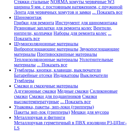
Стяжки стальные
NORMA хомуты червячные W3
ширина 9 мм. с постоянным натяжением, с пружиной
Лента для червячных хомутов и замки
... Показать все
Шиномонтаж
Грибки для ремонта
Инструмент для шиномонтажа
Резиновые заплатки для ремонта колес
Вентили,
ниппели, колпачки
Наборы для ремонта колес
...
Показать все
Шумоизоляционные материалы
Вибропоглощающие материалы
Звукопоглощающие
материалы
Противоскрипные материалы
Теплоизоляционные материалы
Уплотнительные
материалы
... Показать все
Тумблеры, кнопки, клавиши, выключатели
Батарейные отсеки
Индикаторы
Выключатели
Тумблеры
Смазки и смазочные материалы
Адгезионные смазки
Медные смазки
Силиконовые
смазки
Смазки для подшипников
Смазки
высокотемпературные
... Показать все
Упаковка, пакеты, зип-локи (грипперы)
Пакеты зип-лок (грипперы)
Мешки для мусора
Металлорукав и фитинги
Металлорукав герметичный в ПВХ изоляции Р3-ЦПнг-
LS