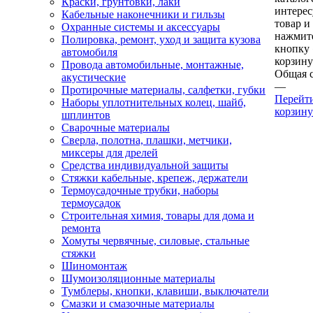
Краски, грунтовки, лаки
интере
Кабельные наконечники и гильзы
товар и
Охранные системы и аксессуары
нажмит
Полировка, ремонт, уход и защита кузова
кнопку
автомобиля
корзину
Провода автомобильные, монтажные,
Общая 
акустические
—
Протирочные материалы, салфетки, губки
Перейт
Наборы уплотнительных колец, шайб,
корзину
шплинтов
Сварочные материалы
Сверла, полотна, плашки, метчики,
миксеры для дрелей
Средства индивидуальной защиты
Стяжки кабельные, крепеж, держатели
Термоусадочные трубки, наборы
термоусадок
Строительная химия, товары для дома и
ремонта
Хомуты червячные, силовые, стальные
стяжки
Шиномонтаж
Шумоизоляционные материалы
Тумблеры, кнопки, клавиши, выключатели
Смазки и смазочные материалы