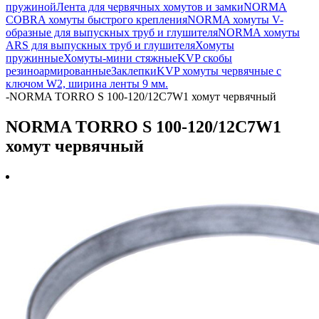
пружиной
Лента для червячных хомутов и замки
NORMA
COBRA хомуты быстрого крепления
NORMA хомуты V-
образные для выпускных труб и глушителя
NORMA хомуты
ARS для выпускных труб и глушителя
Хомуты
пружинные
Хомуты-мини стяжные
KVP скобы
резиноармированные
Заклепки
KVP хомуты червячные с
ключом W2, ширина ленты 9 мм.
-
NORMA TORRO S 100-120/12C7W1 хомут червячный
NORMA TORRO S 100-120/12C7W1
хомут червячный