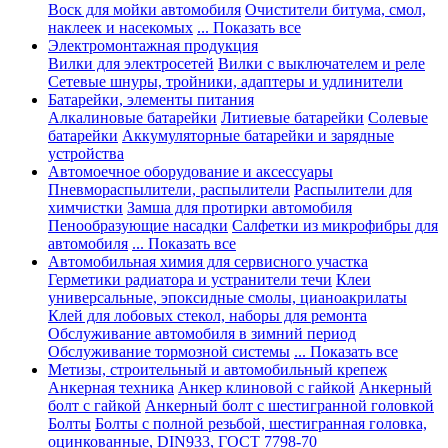
Воск для мойки автомобиля
Очистители битума, смол,
наклеек и насекомых
... Показать все
Электромонтажная продукция
Вилки для электросетей
Вилки с выключателем и реле
Сетевые шнуры, тройники, адаптеры и удлинители
Батарейки, элементы питания
Алкалиновые батарейки
Литиевые батарейки
Солевые
батарейки
Аккумуляторные батарейки и зарядные
устройства
Автомоечное оборудование и аксессуары
Пневмораспылители, распылители
Распылители для
химчистки
Замша для протирки автомобиля
Пенообразующие насадки
Салфетки из микрофибры для
автомобиля
... Показать все
Автомобильная химия для сервисного участка
Герметики радиатора и устранители течи
Клеи
универсальные, эпоксидные смолы, цианоакрилаты
Клей для лобовых стекол, наборы для ремонта
Обслуживание автомобиля в зимний период
Обслуживание тормозной системы
... Показать все
Метизы, строительный и автомобильный крепеж
Анкерная техника
Анкер клиновой с гайкой
Анкерный
болт с гайкой
Анкерный болт с шестигранной головкой
Болты
Болты с полной резьбой, шестигранная головка,
оцинкованные, DIN933, ГОСТ 7798-70