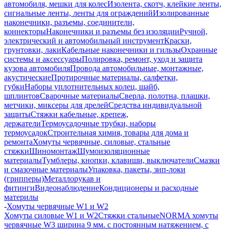
автомобиля, мешки для колес
Изолента, скотч, клейкие ленты,
сигнальные ленты, ленты для ограждений
Изолированные
наконечники, разъемы, соединители,
коннекторы
Наконечники и разъемы без изоляции
Ручной,
электрический и автомобильный инструмент
Краски,
грунтовки, лаки
Кабельные наконечники и гильзы
Охранные
системы и аксессуары
Полировка, ремонт, уход и защита
кузова автомобиля
Провода автомобильные, монтажные,
акустические
Протирочные материалы, салфетки,
губки
Наборы уплотнительных колец, шайб,
шплинтов
Сварочные материалы
Сверла, полотна, плашки,
метчики, миксеры для дрелей
Средства индивидуальной
защиты
Стяжки кабельные, крепеж,
держатели
Термоусадочные трубки, наборы
термоусадок
Строительная химия, товары для дома и
ремонта
Хомуты червячные, силовые, стальные
стяжки
Шиномонтаж
Шумоизоляционные
материалы
Тумблеры, кнопки, клавиши, выключатели
Смазки
и смазочные материалы
Упаковка, пакеты, зип-локи
(грипперы)
Металлорукав и
фитинги
Видеонаблюдение
Кондиционеры и расходные
материлы
-
Хомуты червячные W1 и W2
Хомуты силовые W1 и W2
Стяжки стальные
NORMA хомуты
червячные W3 ширина 9 мм. с постоянным натяжением, с