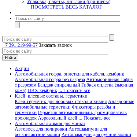
Упаковка, пакеты, зип-локи (грипперы)
ПОСМОТРЕТЬ ВЕСЬ КАТАЛОГ
+7 391 219-99-57
Заказать звонок
Акции
Автомобильная гофра, оплетки для кабеля, кембрик
Автомобильная гофра без разреза
Автомобильная гофра
с разрезом
Бандаж спиральный
Гибкая оплетка (змеиная
кожа)
ПВХ кембрик
... Показать все
Клей, клеевые составы, герметики
Клей-герметик для лобовых стекол и химия
Анаэробные
автомобильные герметики
Фиксаторы резьбы и
герметики
Герметик автомобильный, формирователь
прокладок
Аэрозольный клей
... Показать все
Автомобильная химия для мойки
Автовоск для полировки
Автошампуни для
бесконтактной мойки
Автошампуни для ручной мойки