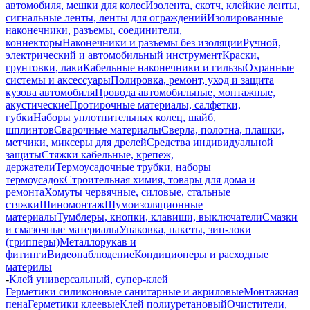
автомобиля, мешки для колес
Изолента, скотч, клейкие ленты,
сигнальные ленты, ленты для ограждений
Изолированные
наконечники, разъемы, соединители,
коннекторы
Наконечники и разъемы без изоляции
Ручной,
электрический и автомобильный инструмент
Краски,
грунтовки, лаки
Кабельные наконечники и гильзы
Охранные
системы и аксессуары
Полировка, ремонт, уход и защита
кузова автомобиля
Провода автомобильные, монтажные,
акустические
Протирочные материалы, салфетки,
губки
Наборы уплотнительных колец, шайб,
шплинтов
Сварочные материалы
Сверла, полотна, плашки,
метчики, миксеры для дрелей
Средства индивидуальной
защиты
Стяжки кабельные, крепеж,
держатели
Термоусадочные трубки, наборы
термоусадок
Строительная химия, товары для дома и
ремонта
Хомуты червячные, силовые, стальные
стяжки
Шиномонтаж
Шумоизоляционные
материалы
Тумблеры, кнопки, клавиши, выключатели
Смазки
и смазочные материалы
Упаковка, пакеты, зип-локи
(грипперы)
Металлорукав и
фитинги
Видеонаблюдение
Кондиционеры и расходные
материлы
-
Клей универсальный, супер-клей
Герметики силиконовые санитарные и акриловые
Монтажная
пена
Герметики клеевые
Клей полиуретановый
Очистители,