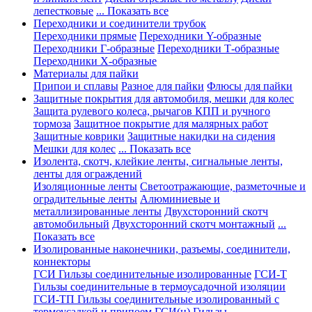
лепестковые
... Показать все
Переходники и соединители трубок
Переходники прямые
Переходники Y-образные
Переходники Г-образные
Переходники Т-образные
Переходники Х-образные
Материалы для пайки
Припои и сплавы
Разное для пайки
Флюсы для пайки
Защитные покрытия для автомобиля, мешки для колес
Защита рулевого колеса, рычагов КПП и ручного
тормоза
Защитное покрытие для малярных работ
Защитные коврики
Защитные накидки на сидения
Мешки для колес
... Показать все
Изолента, скотч, клейкие ленты, сигнальные ленты,
ленты для ограждений
Изоляционные ленты
Светоотражающие, разметочные и
оградительные ленты
Алюминиевые и
металлизированные ленты
Двухсторонний скотч
автомобильный
Двухсторонний скотч монтажный
...
Показать все
Изолированные наконечники, разъемы, соединители,
коннекторы
ГСИ Гильзы соединительные изолированные
ГСИ-Т
Гильзы соединительные в термоусадочной изоляции
ГСИ-ТП Гильзы соединительные изолированный с
термоусадкой и припоем
ГСИ(н) Гильзы