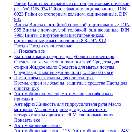
Гайки
Гайки шестигранные со стандартной метрической
резьбой DIN 934
Гайки с фланцем, оцинкованные, DIN
6923
Гайки со стопорным кольцом, оцинкованные, DIN
985
Винты
Винты с потайной головкой, оцинкованные, DIN
965
Винты с полукруглой головкой, оцинкованные, DIN
7985
Винты с внутренним шестигранником,
оцинкованные, класс прочности 8.8, DIN 912
Гвозди
Гвозди строительные
... Показать все
Бытовая химия, средства для уборки и инвентарь
Средства для туалетов и очистки труб
Средства для
стирки
Жидкое мыло
Средства для мытья посуды
Средства для мытья кухонь, плит
... Показать все
Паста, крем и лосьоны для очистки рук
Кремы, спреи и лосьоны, защитные средства
Пасты для
очистки рук
Автомобильное масло, мото масло, антифризы и
присадки
Антифриз
Жидкость для гидроусилителя руля
Масло
моторное
Масло моторное для двухтактных и
четырехтактных двигателей
Масло промывочное
...
Показать все
Автомобильные лампы
Автомобильные лампы 12V
Автомобильные лампы 24V