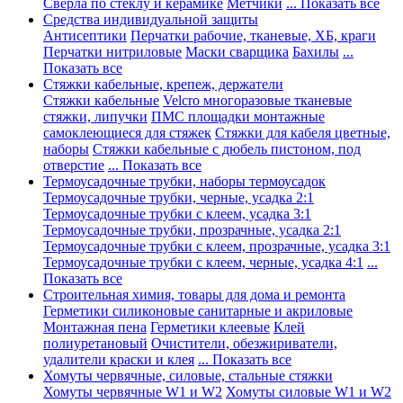
Сверла по стеклу и керамике
Метчики
... Показать все
Средства индивидуальной защиты
Антисептики
Перчатки рабочие, тканевые, ХБ, краги
Перчатки нитриловые
Маски сварщика
Бахилы
...
Показать все
Стяжки кабельные, крепеж, держатели
Стяжки кабельные
Velcro многоразовые тканевые
стяжки, липучки
ПМС площадки монтажные
самоклеющиеся для стяжек
Стяжки для кабеля цветные,
наборы
Стяжки кабельные с дюбель пистоном, под
отверстие
... Показать все
Термоусадочные трубки, наборы термоусадок
Термоусадочные трубки, черные, усадка 2:1
Термоусадочные трубки с клеем, усадка 3:1
Термоусадочные трубки, прозрачные, усадка 2:1
Термоусадочные трубки с клеем, прозрачные, усадка 3:1
Термоусадочные трубки с клеем, черные, усадка 4:1
...
Показать все
Строительная химия, товары для дома и ремонта
Герметики силиконовые санитарные и акриловые
Монтажная пена
Герметики клеевые
Клей
полиуретановый
Очистители, обезжириватели,
удалители краски и клея
... Показать все
Хомуты червячные, силовые, стальные стяжки
Хомуты червячные W1 и W2
Хомуты силовые W1 и W2