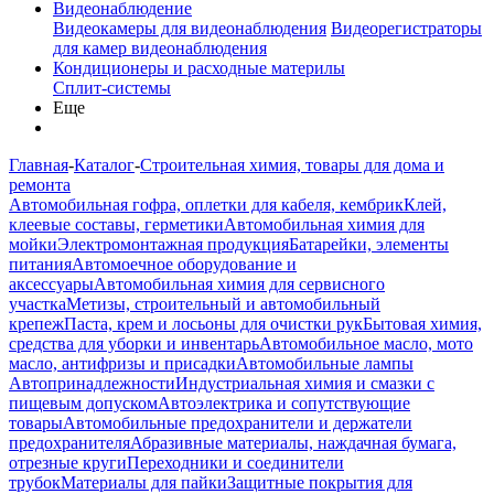
Видеонаблюдение
Видеокамеры для видеонаблюдения
Видеорегистраторы
для камер видеонаблюдения
Кондиционеры и расходные материлы
Сплит-системы
Еще
Главная
-
Каталог
-
Строительная химия, товары для дома и
ремонта
Автомобильная гофра, оплетки для кабеля, кембрик
Клей,
клеевые составы, герметики
Автомобильная химия для
мойки
Электромонтажная продукция
Батарейки, элементы
питания
Автомоечное оборудование и
аксессуары
Автомобильная химия для сервисного
участка
Метизы, строительный и автомобильный
крепеж
Паста, крем и лосьоны для очистки рук
Бытовая химия,
средства для уборки и инвентарь
Автомобильное масло, мото
масло, антифризы и присадки
Автомобильные лампы
Автопринадлежности
Индустриальная химия и смазки с
пищевым допуском
Автоэлектрика и сопутствующие
товары
Автомобильные предохранители и держатели
предохранителя
Абразивные материалы, наждачная бумага,
отрезные круги
Переходники и соединители
трубок
Материалы для пайки
Защитные покрытия для