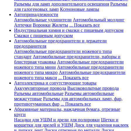
Разъемы для ламп дополнительного освещения
Разъемы
для галогеновых ламп
Ксеноновые лампы
Автопринадлежности
Автомобильные удлинители
Автомобильный молдинг
Аптечки
Воронки
Жилеты
... Показать все
Индустриальная химия и смазки с пищевым допуском
Смазки с пищевым допуском
Автомобильные предохранители и держатели
предохранителя
Автомобильные предохранители ножевого типа
стандарт
Автомобильные предохранители, наборы и
блистерная упаковка
Автомобильные предохранители
ножевого типа мини
Автомобильные предохранители
ножевого типа микро
Автомобильные предохранители
ножевого типа макси
... Показать все
Автоэлектрика и сопутствующие товары
Аккумуляторные провода
Высоковольтные провода
Разъемы автомобильные
Разъемы автомобильные
межжгутовые
Разъемы для автомобильных ламп, фар,
противотуманных фар
... Показать все
Абразивные материалы, наждачная бумага, отрезные
круги
Насадки для УШМ и дрели для полировки
Щетки и
корщетки для дрелей и УШМ
Диск для удаления наклеек
и липких лент
Диски отрезные по металлу
Диски