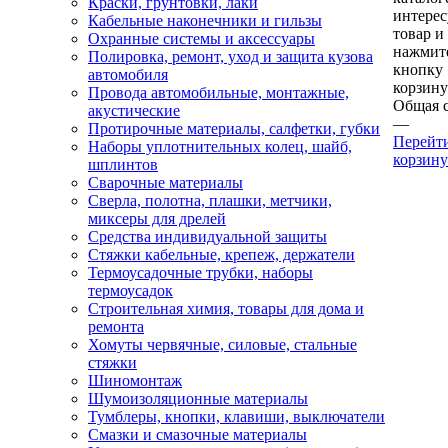
Краски, грунтовки, лаки
интере
Кабельные наконечники и гильзы
товар и
Охранные системы и аксессуары
нажмит
Полировка, ремонт, уход и защита кузова
кнопку
автомобиля
корзину
Провода автомобильные, монтажные,
Общая 
акустические
—
Протирочные материалы, салфетки, губки
Перейт
Наборы уплотнительных колец, шайб,
корзину
шплинтов
Сварочные материалы
Сверла, полотна, плашки, метчики,
миксеры для дрелей
Средства индивидуальной защиты
Стяжки кабельные, крепеж, держатели
Термоусадочные трубки, наборы
термоусадок
Строительная химия, товары для дома и
ремонта
Хомуты червячные, силовые, стальные
стяжки
Шиномонтаж
Шумоизоляционные материалы
Тумблеры, кнопки, клавиши, выключатели
Смазки и смазочные материалы