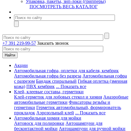
Упаковка, пакеты, зип-локи (грипперы)
ПОСМОТРЕТЬ ВЕСЬ КАТАЛОГ
+7 391 219-99-57
Заказать звонок
Акции
Автомобильная гофра, оплетки для кабеля, кембрик
Автомобильная гофра без разреза
Автомобильная гофра
с разрезом
Бандаж спиральный
Гибкая оплетка (змеиная
кожа)
ПВХ кембрик
... Показать все
Клей, клеевые составы, герметики
Клей-герметик для лобовых стекол и химия
Анаэробные
автомобильные герметики
Фиксаторы резьбы и
герметики
Герметик автомобильный, формирователь
прокладок
Аэрозольный клей
... Показать все
Автомобильная химия для мойки
Автовоск для полировки
Автошампуни для
бесконтактной мойки
Автошампуни для ручной мойки