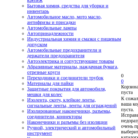
крепеж
Бытовая химия, средства для уборки и
инвентарь
Автомобильное масло, мото масло,
антифризы и присадки
Автомобильные лампы
Автопринадлежности
Индустриальная химия и смазки с пищевым
допуском
Автомобильные предохранители и
держатели предохранителя
Автоэлектрика и сопутствующие товары
Абразивные материалы, наждачная бумага,
отрезные круги
0
Переходники и соединители трубок
0
Материалы для пайки
Корзин
Защитные покрытия для автомобиля,
пуста
мешки для колес
К сожа
Изолента, скотч, клейкие ленты,
ваша ко
сигнальные ленты, ленты для ограждений
пуста.
Изолированные наконечники, разъемы,
Исправи
соединители, коннекторы
недора
Наконечники и разъемы без изоляции
очень п
Ручной, электрический и автомобильный
выберит
инструмент
каталог