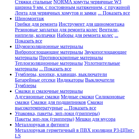
Стяжки стальные
NORMA хомуты червячные W3
ширина 9 мм. с постоянным натяжением, с пружиной
Лента для червячных хомутов и замки
... Показать все
Шиномонтаж
Грибки для ремонта
Инструмент для шиномонтажа
Резиновые заплатки для ремонта колес
Вентили,
ниппели, колпачки
Наборы для ремонта колес
...
Показать все
Шумоизоляционные материалы
Вибропоглощающие материалы
Звукопоглощающие
материалы
Противоскрипные материалы
Теплоизоляционные материалы
Уплотнительные
материалы
... Показать все
Тумблеры, кнопки, клавиши, выключатели
Батарейные отсеки
Индикаторы
Выключатели
Тумблеры
Смазки и смазочные материалы
Адгезионные смазки
Медные смазки
Силиконовые
смазки
Смазки для подшипников
Смазки
высокотемпературные
... Показать все
Упаковка, пакеты, зип-локи (грипперы)
Пакеты зип-лок (грипперы)
Мешки для мусора
Металлорукав и фитинги
Металлорукав герметичный в ПВХ изоляции Р3-ЦПнг-
LS