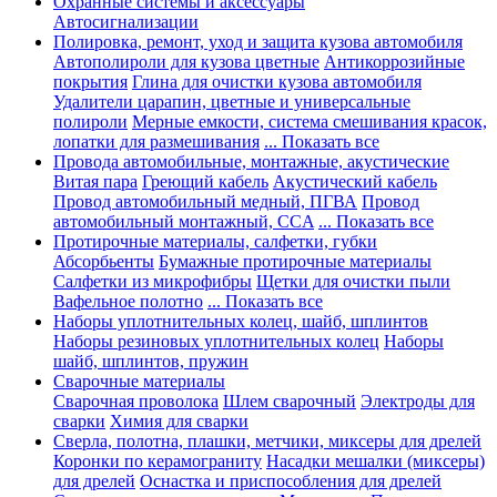
Охранные системы и аксессуары
Автосигнализации
Полировка, ремонт, уход и защита кузова автомобиля
Автополироли для кузова цветные
Антикоррозийные
покрытия
Глина для очистки кузова автомобиля
Удалители царапин, цветные и универсальные
полироли
Мерные емкости, система смешивания красок,
лопатки для размешивания
... Показать все
Провода автомобильные, монтажные, акустические
Витая пара
Греющий кабель
Акустический кабель
Провод автомобильный медный, ПГВА
Провод
автомобильный монтажный, CCA
... Показать все
Протирочные материалы, салфетки, губки
Абсорбьенты
Бумажные протирочные материалы
Салфетки из микрофибры
Щетки для очистки пыли
Вафельное полотно
... Показать все
Наборы уплотнительных колец, шайб, шплинтов
Наборы резиновых уплотнительных колец
Наборы
шайб, шплинтов, пружин
Сварочные материалы
Сварочная проволока
Шлем сварочный
Электроды для
сварки
Химия для сварки
Сверла, полотна, плашки, метчики, миксеры для дрелей
Коронки по керамограниту
Насадки мешалки (миксеры)
для дрелей
Оснастка и приспособления для дрелей