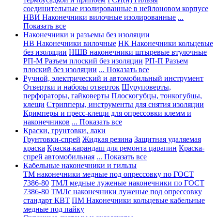
соединительные изолированные в нейлоновом корпусе
НВИ Наконечники вилочные изолированные
...
Показать все
Наконечники и разъемы без изоляции
НВ Наконечники вилочные
НК Наконечники кольцевые
без изоляции
НШВ наконечники штыревые втулочные
РП-М Разъем плоский без изоляции
РП-П Разъем
плоский без изоляции
... Показать все
Ручной, электрический и автомобильный инструмент
Отвертки и наборы отверток
Шуруповерты,
перфораторы, гайковерты
Плоскогубцы, тонкогубцы,
клещи
Стрипперы, инструменты для снятия изоляции
Кримперы и пресс-клещи для опрессовки клемм и
наконечников
... Показать все
Краски, грунтовки, лаки
Грунтовки-спрей
Жидкая резина
Защитная удаляемая
краска
Краска-карандаш для ремонта царапин
Краска-
спрей автомобильная
... Показать все
Кабельные наконечники и гильзы
ТМ наконечники медные под опрессовку по ГОСТ
7386-80
ТМЛ медные луженые наконечники по ГОСТ
7386-80
ТМЛс наконечники луженые под опрессовку
стандарт КВТ
ПМ Наконечники кольцевые кабельные
медные под пайку