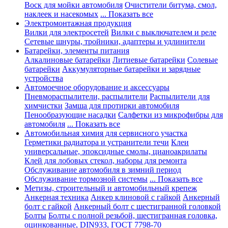
Воск для мойки автомобиля
Очистители битума, смол,
наклеек и насекомых
... Показать все
Электромонтажная продукция
Вилки для электросетей
Вилки с выключателем и реле
Сетевые шнуры, тройники, адаптеры и удлинители
Батарейки, элементы питания
Алкалиновые батарейки
Литиевые батарейки
Солевые
батарейки
Аккумуляторные батарейки и зарядные
устройства
Автомоечное оборудование и аксессуары
Пневмораспылители, распылители
Распылители для
химчистки
Замша для протирки автомобиля
Пенообразующие насадки
Салфетки из микрофибры для
автомобиля
... Показать все
Автомобильная химия для сервисного участка
Герметики радиатора и устранители течи
Клеи
универсальные, эпоксидные смолы, цианоакрилаты
Клей для лобовых стекол, наборы для ремонта
Обслуживание автомобиля в зимний период
Обслуживание тормозной системы
... Показать все
Метизы, строительный и автомобильный крепеж
Анкерная техника
Анкер клиновой с гайкой
Анкерный
болт с гайкой
Анкерный болт с шестигранной головкой
Болты
Болты с полной резьбой, шестигранная головка,
оцинкованные, DIN933, ГОСТ 7798-70