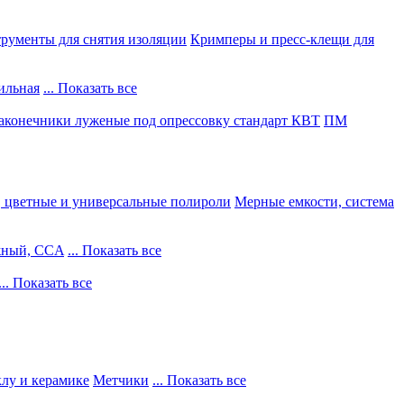
рументы для снятия изоляции
Кримперы и пресс-клещи для
ильная
... Показать все
конечники луженые под опрессовку стандарт КВТ
ПМ
, цветные и универсальные полироли
Мерные емкости, система
жный, CCA
... Показать все
... Показать все
клу и керамике
Метчики
... Показать все