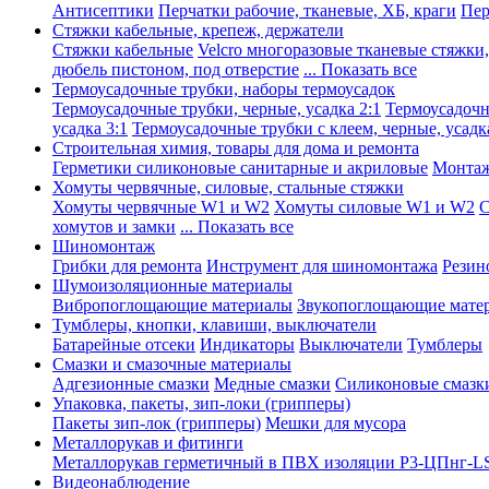
Антисептики
Перчатки рабочие, тканевые, ХБ, краги
Пер
Стяжки кабельные, крепеж, держатели
Стяжки кабельные
Velcro многоразовые тканевые стяжки
дюбель пистоном, под отверстие
... Показать все
Термоусадочные трубки, наборы термоусадок
Термоусадочные трубки, черные, усадка 2:1
Термоусадочны
усадка 3:1
Термоусадочные трубки с клеем, черные, усадка
Строительная химия, товары для дома и ремонта
Герметики силиконовые санитарные и акриловые
Монтаж
Хомуты червячные, силовые, стальные стяжки
Хомуты червячные W1 и W2
Хомуты силовые W1 и W2
С
хомутов и замки
... Показать все
Шиномонтаж
Грибки для ремонта
Инструмент для шиномонтажа
Резин
Шумоизоляционные материалы
Вибропоглощающие материалы
Звукопоглощающие мате
Тумблеры, кнопки, клавиши, выключатели
Батарейные отсеки
Индикаторы
Выключатели
Тумблеры
Смазки и смазочные материалы
Адгезионные смазки
Медные смазки
Силиконовые смазк
Упаковка, пакеты, зип-локи (грипперы)
Пакеты зип-лок (грипперы)
Мешки для мусора
Металлорукав и фитинги
Металлорукав герметичный в ПВХ изоляции Р3-ЦПнг-L
Видеонаблюдение