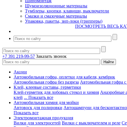
Шиномонтаж
Шумоизоляционные материалы
Тумблеры, кнопки, клавиши, выключатели
Смазки и смазочные материалы
Упаковка, пакеты, зип-локи (грипперы)
ПОСМОТРЕТЬ ВЕСЬ КА
+7 391 219-99-57
Заказать звонок
Акции
Автомобильная гофра, оплетки для кабеля, кембрик
Автомобильная гофра без разреза
Автомобильная гофра с
Клей, клеевые составы, герметики
Клей-герметик для лобовых стекол и химия
Анаэробные 
клей
... Показать все
Автомобильная химия для мойки
Автовоск для полировки
Автошампуни для бесконтактно
Показать все
Электромонтажная продукция
Вилки для электросетей
Вилки с выключателем и реле
Се