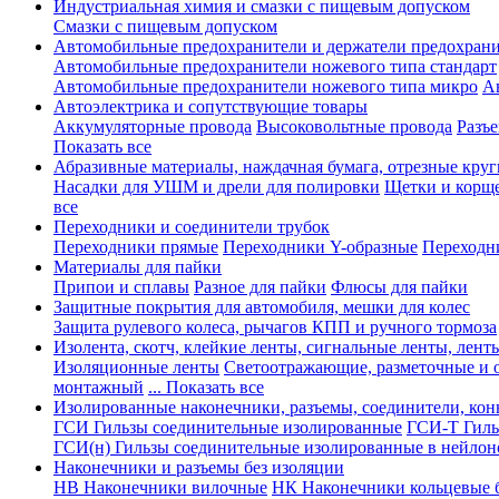
Индустриальная химия и смазки с пищевым допуском
Смазки с пищевым допуском
Автомобильные предохранители и держатели предохрани
Автомобильные предохранители ножевого типа стандарт
Автомобильные предохранители ножевого типа микро
А
Автоэлектрика и сопутствующие товары
Аккумуляторные провода
Высоковольтные провода
Разъ
Показать все
Абразивные материалы, наждачная бумага, отрезные круг
Насадки для УШМ и дрели для полировки
Щетки и корщ
все
Переходники и соединители трубок
Переходники прямые
Переходники Y-образные
Переходн
Материалы для пайки
Припои и сплавы
Разное для пайки
Флюсы для пайки
Защитные покрытия для автомобиля, мешки для колес
Защита рулевого колеса, рычагов КПП и ручного тормоза
Изолента, скотч, клейкие ленты, сигнальные ленты, лент
Изоляционные ленты
Светоотражающие, разметочные и 
монтажный
... Показать все
Изолированные наконечники, разъемы, соединители, ко
ГСИ Гильзы соединительные изолированные
ГСИ-Т Гиль
ГСИ(н) Гильзы соединительные изолированные в нейлон
Наконечники и разъемы без изоляции
НВ Наконечники вилочные
НК Наконечники кольцевые б