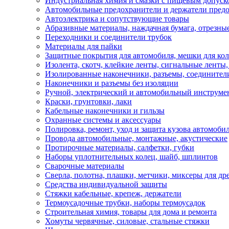
Индустриальная химия и смазки с пищевым допуск
Автомобильные предохранители и держатели пред
Автоэлектрика и сопутствующие товары
Абразивные материалы, наждачная бумага, отрезны
Переходники и соединители трубок
Материалы для пайки
Защитные покрытия для автомобиля, мешки для кол
Изолента, скотч, клейкие ленты, сигнальные ленты
Изолированные наконечники, разъемы, соединител
Наконечники и разъемы без изоляции
Ручной, электрический и автомобильный инструме
Краски, грунтовки, лаки
Кабельные наконечники и гильзы
Охранные системы и аксессуары
Полировка, ремонт, уход и защита кузова автомоби
Провода автомобильные, монтажные, акустические
Протирочные материалы, салфетки, губки
Наборы уплотнительных колец, шайб, шплинтов
Сварочные материалы
Сверла, полотна, плашки, метчики, миксеры для др
Средства индивидуальной защиты
Стяжки кабельные, крепеж, держатели
Термоусадочные трубки, наборы термоусадок
Строительная химия, товары для дома и ремонта
Хомуты червячные, силовые, стальные стяжки