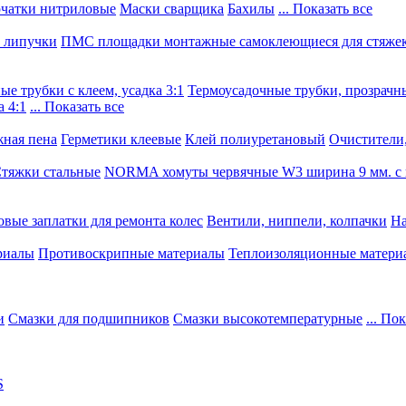
чатки нитриловые
Маски сварщика
Бахилы
... Показать все
, липучки
ПМС площадки монтажные самоклеющиеся для стяже
е трубки с клеем, усадка 3:1
Термоусадочные трубки, прозрачны
 4:1
... Показать все
ная пена
Герметики клеевые
Клей полиуретановый
Очистители,
тяжки стальные
NORMA хомуты червячные W3 ширина 9 мм. с 
овые заплатки для ремонта колес
Вентили, ниппели, колпачки
На
риалы
Противоскрипные материалы
Теплоизоляционные матери
и
Смазки для подшипников
Смазки высокотемпературные
... По
S