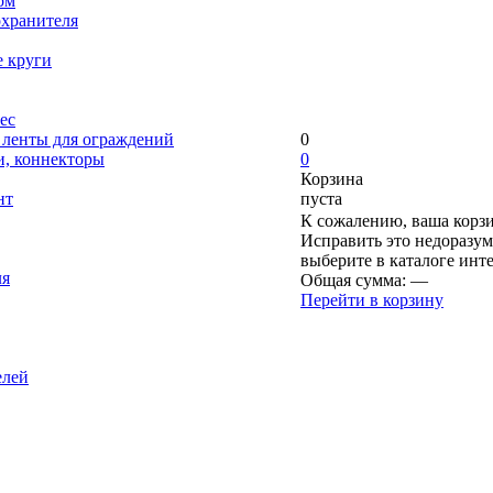
ом
охранителя
е круги
ес
, ленты для ограждений
0
и, коннекторы
0
Корзина
нт
пуста
К сожалению, ваша корзи
Исправить это недоразум
выберите в каталоге инт
ля
Общая сумма:
—
Перейти в корзину
елей