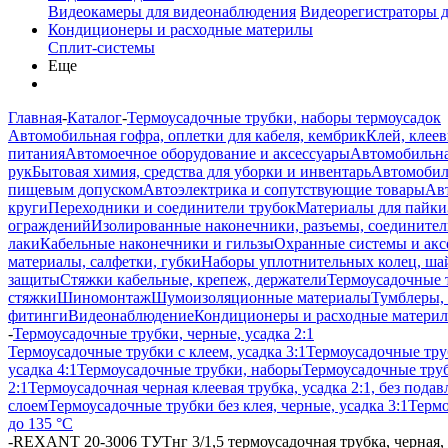
Видеокамеры для видеонаблюдения
Видеорегистраторы 
Кондиционеры и расходные материлы
Сплит-системы
Еще
Главная
-
Каталог
-
Термоусадочные трубки, наборы термоусадок
Автомобильная гофра, оплетки для кабеля, кембрик
Клей, клеев
питания
Автомоечное оборудование и аксессуары
Автомобильна
рук
Бытовая химия, средства для уборки и инвентарь
Автомобиль
пищевым допуском
Автоэлектрика и сопутствующие товары
Ав
круги
Переходники и соединители трубок
Материалы для пайки
ограждений
Изолированные наконечники, разъемы, соединител
лаки
Кабельные наконечники и гильзы
Охранные системы и акс
материалы, салфетки, губки
Наборы уплотнительных колец, ша
защиты
Стяжки кабельные, крепеж, держатели
Термоусадочные 
стяжки
Шиномонтаж
Шумоизоляционные материалы
Тумблеры,
фитинги
Видеонаблюдение
Кондиционеры и расходные матери
-
Термоусадочные трубки, черные, усадка 2:1
Термоусадочные трубки с клеем, усадка 3:1
Термоусадочные труб
усадка 4:1
Термоусадочные трубки, наборы
Термоусадочные труб
2:1
Термоусадочная черная клеевая трубка, усадка 2:1, без пода
слоем
Термоусадочные трубки без клея, черные, усадка 3:1
Термо
до 135 °C
-
REXANT 20-3006 ТУТнг 3/1,5 термоусадочная трубка, черная, н