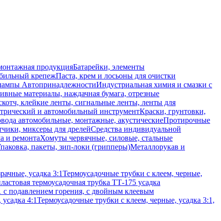
монтажная продукция
Батарейки, элементы
обильный крепеж
Паста, крем и лосьоны для очистки
 лампы
Автопринадлежности
Индустриальная химия и смазки с
ивные материалы, наждачная бумага, отрезные
скотч, клейкие ленты, сигнальные ленты, ленты для
ктрический и автомобильный инструмент
Краски, грунтовки,
вода автомобильные, монтажные, акустические
Протирочные
тчики, миксеры для дрелей
Средства индивидуальной
а и ремонта
Хомуты червячные, силовые, стальные
паковка, пакеты, зип-локи (грипперы)
Металлорукав и
рачные, усадка 3:1
Термоусадочные трубки с клеем, черные,
ластовая термоусадочная трубка ТТ-175 усадка
:1 с подавлением горения, с двойным клеевым
 усадка 4:1
Термоусадочные трубки с клеем, черные, усадка 3:1,