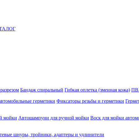
ТАЛОГ
 разрезом
Бандаж спиральный
Гибкая оплетка (змеиная кожа)
ПВ
автомобильные герметики
Фиксаторы резьбы и герметики
Герме
й мойки
Автошампуни для ручной мойки
Воск для мойки автом
тевые шнуры, тройники, адаптеры и удлинители