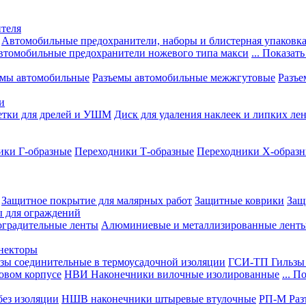
теля
Автомобильные предохранители, наборы и блистерная упаковк
втомобильные предохранители ножевого типа макси
... Показать
емы автомобильные
Разъемы автомобильные межжгутовые
Разъе
и
етки для дрелей и УШМ
Диск для удаления наклеек и липких ле
ики Г-образные
Переходники Т-образные
Переходники Х-образ
Защитное покрытие для малярных работ
Защитные коврики
Защ
ы для ограждений
оградительные ленты
Алюминиевые и металлизированные лент
ннекторы
зы соединительные в термоусадочной изоляции
ГСИ-ТП Гильзы 
овом корпусе
НВИ Наконечники вилочные изолированные
... П
ез изоляции
НШВ наконечники штыревые втулочные
РП-М Раз