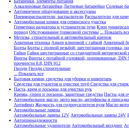
Батарейки, элементы питания
Алкалиновые батарейки
Литиевые батарейки
Солевые ба
Автомоечное оборудование и аксессуары
Пневмораспылители, распылители
Распылители для хим
Автомобильная химия для сервисного участка
Герметики радиатора и устранители течи
Клеи универсал
период
Обслуживание тормозной системы
... Показать вс
Метизы, строительный и автомобильный крепеж
Анкерная техника
Анкер клиновой с гайкой
Анкерный бо
Болты
Болты с полной резьбой, шестигранная головка, 
Гайки
Гайки шестигранные со стандартной метрической 
Винты
Винты с потайной головкой, оцинкованные, DIN 
прочности 8.8, DIN 912
Гвозди
Гвозди строительные
... Показать все
Бытовая химия, средства для уборки и инвентарь
Средства для туалетов и очистки труб
Средства для стир
Паста, крем и лосьоны для очистки рук
Кремы, спреи и лосьоны, защитные средства
Пасты для о
Автомобильное масло, мото масло, антифризы и присадк
Антифриз
Жидкость для гидроусилителя руля
Масло мото
Автомобильные лампы
Автомобильные лампы 12V
Автомобильные лампы 24V
Автопринадлежности
Автомобильные удлинители
Автомобильный молдинг
Ап