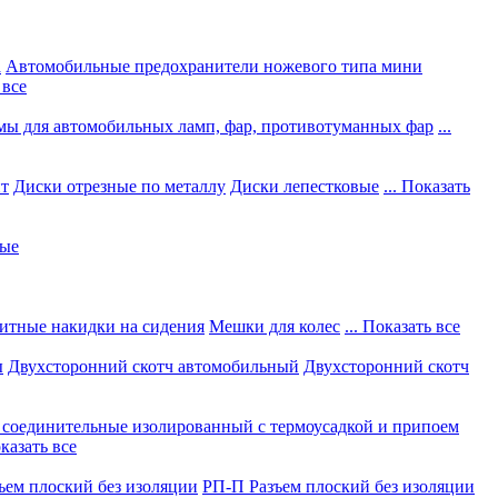
а
Автомобильные предохранители ножевого типа мини
 все
мы для автомобильных ламп, фар, противотуманных фар
...
нт
Диски отрезные по металлу
Диски лепестковые
... Показать
ные
итные накидки на сидения
Мешки для колес
... Показать все
ы
Двухсторонний скотч автомобильный
Двухсторонний скотч
соединительные изолированный с термоусадкой и припоем
оказать все
ъем плоский без изоляции
РП-П Разъем плоский без изоляции