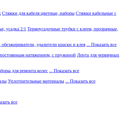
к
Стяжки для кабеля цветные, наборы
Стяжки кабельные с
е, усадка 2:1
Термоусадочные трубки с клеем, прозрачные,
 обезжириватели, удалители краски и клея
... Показать все
постоянным натяжением, с пружиной
Лента для червячных
боры для ремонта колес
... Показать все
алы
Уплотнительные материалы
... Показать все
казать все