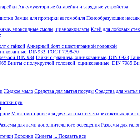
тарейки
Аккумуляторные батарейки и зарядные устройства
чистки
Замша для протирки автомобиля
Пенообразующие насадк
ьные, эпоксидные смолы, цианоакрилаты
Клей для лобовых стек
е
лт с гайкой
Анкерный болт с шестигранной головкой
оцинкованные, DIN933, ГОСТ 7798-70
резьбой DIN 934
Гайки с фланцем, оцинкованные, DIN 6923
Гайк
965
Винты с полукруглой головкой, оцинкованные, DIN 7985
Ви
ки
Жидкое мыло
Средства для мытья посуды
Средства для мытья 
чистки рук
и
рное
Масло моторное для двухтактных и четырехтактных двига
Разъемы для ламп дополнительного освещения
Разъемы для гало
течки
Воронки
Жилеты
... Показать все