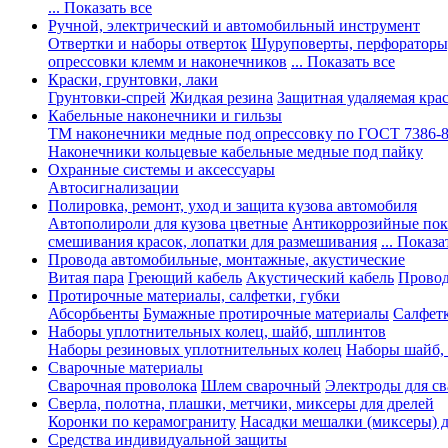
... Показать все
Ручной, электрический и автомобильный инструмент
Отвертки и наборы отверток
Шуруповерты, перфораторы
опрессовки клемм и наконечников
... Показать все
Краски, грунтовки, лаки
Грунтовки-спрей
Жидкая резина
Защитная удаляемая кра
Кабельные наконечники и гильзы
ТМ наконечники медные под опрессовку по ГОСТ 7386-
Наконечники кольцевые кабельные медные под пайку
Охранные системы и аксессуары
Автосигнализации
Полировка, ремонт, уход и защита кузова автомобиля
Автополироли для кузова цветные
Антикоррозийные по
смешивания красок, лопатки для размешивания
... Показа
Провода автомобильные, монтажные, акустические
Витая пара
Греющий кабель
Акустический кабель
Провод
Протирочные материалы, салфетки, губки
Абсорбьенты
Бумажные протирочные материалы
Салфет
Наборы уплотнительных колец, шайб, шплинтов
Наборы резиновых уплотнительных колец
Наборы шайб,
Сварочные материалы
Сварочная проволока
Шлем сварочный
Электроды для с
Сверла, полотна, плашки, метчики, миксеры для дрелей
Коронки по керамограниту
Насадки мешалки (миксеры) д
Средства индивидуальной защиты