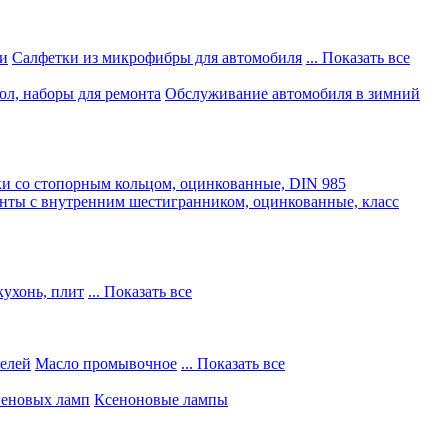
и
Салфетки из микрофибры для автомобиля
... Показать все
ол, наборы для ремонта
Обслуживание автомобиля в зимний
и со стопорным кольцом, оцинкованные, DIN 985
нты с внутренним шестигранником, оцинкованные, класс
кухонь, плит
... Показать все
телей
Масло промывочное
... Показать все
геновых ламп
Ксеноновые лампы