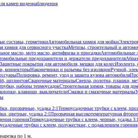
для камер видеонаблюдения
ые составы, герметики
Автомобильная химия для мойки
Электро
я химия для сервисного участка
Метизы, строительный и автом
ное масло, мото масло, антифризы и присадки
Автомобильные
томобильные предохранители и держатели предохранителя
Абраз
Защитные покрытия для автомобиля, мешки для колес
Изолента, 
и, коннекторы
Наконечники и разъемы без изоляции
Ручной, эле
ессуары
Полировка, ремонт, уход и защита кузова автомобиля
Про
йб, шплинтов
Сварочные материалы
Сверла, полотна, плашки, ме
трубки, наборы термоусадок
Строительная химия, товары для дом
 кнопки, клавиши, выключатели
Смазки и смазочные материалы
У
лы
ки, прозрачные, усадка 2:1
Термоусадочные трубки с клеем, проз
ки, цветные, усадка 2:1
Прозрачная высокотемпературная фтороп
вления горения
Термоусадочные трубки с клеем, черные, усадка 3
усадочные трубки с клеем, полужесткие, с подавлением горения,
арезка по 1 м.