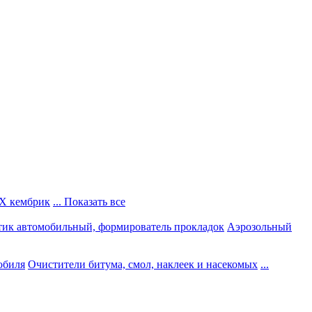
Х кембрик
... Показать все
тик автомобильный, формирователь прокладок
Аэрозольный
обиля
Очистители битума, смол, наклеек и насекомых
...