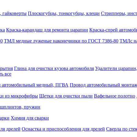
, гайковерты
Плоскогубцы, тонкогубцы, клещи
Стрипперы, инст
ска
Краска-карандаш для ремонта царапин
Краска-спрей автомоб
80
ТМЛ медные луженые наконечники по ГОСТ 7386-80
ТМЛс на
крытия
Глина для очистки кузова автомобиля
Удалители царапин
ть все
 автомобильный медный, ПГВА
Провод автомобильный монта
ки из микрофибры
Щетки для очистки пыли
Вафельное полотно
 шплинтов, пружин
варки
Химия для сварки
ля дрелей
Оснастка и приспособления для дрелей
Сверла по сте