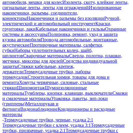
автомобиля, мешки для колес
Изолента, скотч, клейкие ленты,
сигнальные ленты, ленты для ограждений
Изолированные
наконечники, разъемы, соединители,
коннекторы
Наконечники и разъемы без изоляции
Ручной,
электрический и автомобильный инструмент
Краски,
грунтовки, лаки
Кабельные наконечники и гильзы
Охранные
системы и аксессуары
Полировка, ремонт, уход и защита
кузова автомобиля
Провода автомобильные, монтажные,
акустические
Протирочные материалы, салфетки,
губки
Наборы уплотнительных колец, шайб,
шплинтов
Сварочные материалы
Сверла, полотна, плашки,
метчики, миксеры для дрелей
Средства индивидуальной
защиты
Стяжки кабельные, крепеж,
держатели
Термоусадочные трубки, наборы
термоусадок
Строительная химия, товары для дома и
ремонта
Хомуты червячные, силовые, стальные
стяжки
Шиномонтаж
Шумоизоляционные
материалы
Тумблеры, кнопки, клавиши, выключатели
Смазки
и смазочные материалы
Упаковка, пакеты, зип-локи
(грипперы)
Металлорукав и
фитинги
Видеонаблюдение
Кондиционеры и расходные
материлы
-
Термоусадочные трубки, черные, усадка 2:1
Термоусадочные трубки с клеем, усадка 3:1
Термоусадочные
трубки, прозрачные, усадка 2:1
Термоусадочные трубки с