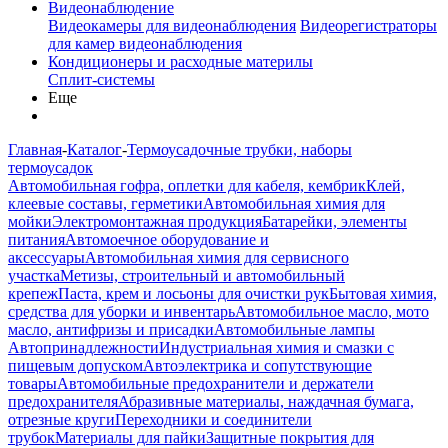
Видеонаблюдение
Видеокамеры для видеонаблюдения
Видеорегистраторы
для камер видеонаблюдения
Кондиционеры и расходные материлы
Сплит-системы
Еще
Главная
-
Каталог
-
Термоусадочные трубки, наборы
термоусадок
Автомобильная гофра, оплетки для кабеля, кембрик
Клей,
клеевые составы, герметики
Автомобильная химия для
мойки
Электромонтажная продукция
Батарейки, элементы
питания
Автомоечное оборудование и
аксессуары
Автомобильная химия для сервисного
участка
Метизы, строительный и автомобильный
крепеж
Паста, крем и лосьоны для очистки рук
Бытовая химия,
средства для уборки и инвентарь
Автомобильное масло, мото
масло, антифризы и присадки
Автомобильные лампы
Автопринадлежности
Индустриальная химия и смазки с
пищевым допуском
Автоэлектрика и сопутствующие
товары
Автомобильные предохранители и держатели
предохранителя
Абразивные материалы, наждачная бумага,
отрезные круги
Переходники и соединители
трубок
Материалы для пайки
Защитные покрытия для