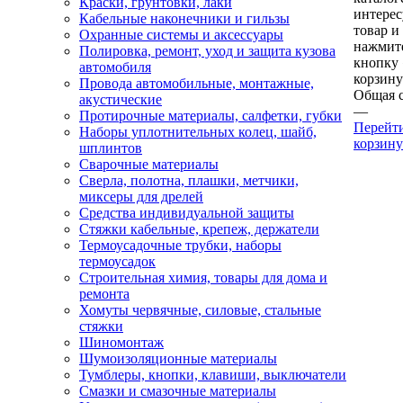
Краски, грунтовки, лаки
интере
Кабельные наконечники и гильзы
товар и
Охранные системы и аксессуары
нажмит
Полировка, ремонт, уход и защита кузова
кнопку
автомобиля
корзину
Провода автомобильные, монтажные,
Общая 
акустические
—
Протирочные материалы, салфетки, губки
Перейт
Наборы уплотнительных колец, шайб,
корзину
шплинтов
Сварочные материалы
Сверла, полотна, плашки, метчики,
миксеры для дрелей
Средства индивидуальной защиты
Стяжки кабельные, крепеж, держатели
Термоусадочные трубки, наборы
термоусадок
Строительная химия, товары для дома и
ремонта
Хомуты червячные, силовые, стальные
стяжки
Шиномонтаж
Шумоизоляционные материалы
Тумблеры, кнопки, клавиши, выключатели
Смазки и смазочные материалы