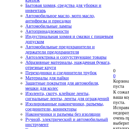
крепеж
Бытовая химия, средства для уборки и
инвентарь
Автомобильное масло, мото масло,
антифризы и присадки
Автомобильные лампы
Автопринадлежности
Индустриальная химия и смазки с пищевым
допуском
Автомобильные предохранители и
держатели предохранителя
Автоэлектрика и сопутствующие товары
Абразивные материалы, наждачная бумага,
отрезные круги
0
Переходники и соединители трубок
0
Материалы для пайки
Корзин
Защитные покрытия для автомобиля,
пуста
мешки для колес
К сожа
Изолента, скотч, клейкие ленты,
ваша ко
сигнальные ленты, ленты для ограждений
пуста.
Изолированные наконечники, разъемы,
Исправи
соединители, коннекторы
недора
Наконечники и разъемы без изоляции
очень п
Ручной, электрический и автомобильный
выберит
инструмент
каталог