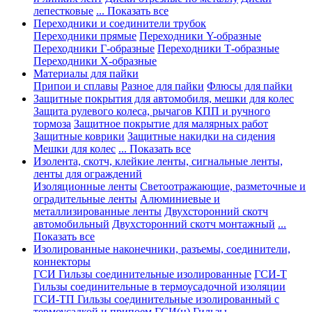
лепестковые
... Показать все
Переходники и соединители трубок
Переходники прямые
Переходники Y-образные
Переходники Г-образные
Переходники Т-образные
Переходники Х-образные
Материалы для пайки
Припои и сплавы
Разное для пайки
Флюсы для пайки
Защитные покрытия для автомобиля, мешки для колес
Защита рулевого колеса, рычагов КПП и ручного
тормоза
Защитное покрытие для малярных работ
Защитные коврики
Защитные накидки на сидения
Мешки для колес
... Показать все
Изолента, скотч, клейкие ленты, сигнальные ленты,
ленты для ограждений
Изоляционные ленты
Светоотражающие, разметочные и
оградительные ленты
Алюминиевые и
металлизированные ленты
Двухсторонний скотч
автомобильный
Двухсторонний скотч монтажный
...
Показать все
Изолированные наконечники, разъемы, соединители,
коннекторы
ГСИ Гильзы соединительные изолированные
ГСИ-Т
Гильзы соединительные в термоусадочной изоляции
ГСИ-ТП Гильзы соединительные изолированный с
термоусадкой и припоем
ГСИ(н) Гильзы