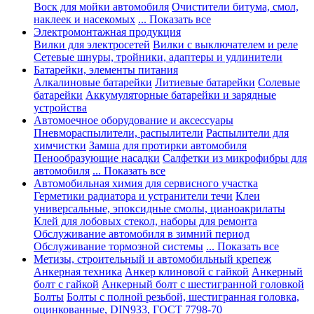
Воск для мойки автомобиля
Очистители битума, смол,
наклеек и насекомых
... Показать все
Электромонтажная продукция
Вилки для электросетей
Вилки с выключателем и реле
Сетевые шнуры, тройники, адаптеры и удлинители
Батарейки, элементы питания
Алкалиновые батарейки
Литиевые батарейки
Солевые
батарейки
Аккумуляторные батарейки и зарядные
устройства
Автомоечное оборудование и аксессуары
Пневмораспылители, распылители
Распылители для
химчистки
Замша для протирки автомобиля
Пенообразующие насадки
Салфетки из микрофибры для
автомобиля
... Показать все
Автомобильная химия для сервисного участка
Герметики радиатора и устранители течи
Клеи
универсальные, эпоксидные смолы, цианоакрилаты
Клей для лобовых стекол, наборы для ремонта
Обслуживание автомобиля в зимний период
Обслуживание тормозной системы
... Показать все
Метизы, строительный и автомобильный крепеж
Анкерная техника
Анкер клиновой с гайкой
Анкерный
болт с гайкой
Анкерный болт с шестигранной головкой
Болты
Болты с полной резьбой, шестигранная головка,
оцинкованные, DIN933, ГОСТ 7798-70