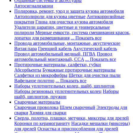
Охранные системы и аксессуары
Автосигнализации
Полировка, ремонт, уход и защита кузова автомобиля
Автополироли для кузова цветные
Антикоррозийные
покрытия
Глина для очистки кузова автомобиля
Удалители царапин, цветные и универсальные
полироли
Мерные емкости, система смешивания красок,
лопатки для размешивания
... Показать все
Провода автомобильные, монтажные, акустические
Витая пара
Греющий кабель
Акустический кабель
Провод автомобильный медный, ПГВА
Провод
автомобильный монтажный, CCA
... Показать все
Протирочные материалы, салфетки, губки
Абсорбьенты
Бумажные протирочные материалы
Салфетки из микрофибры
Щетки для очистки пыли
Вафельное полотно
... Показать все
Наборы уплотнительных колец, шайб, шплинтов
Наборы резиновых уплотнительных колец
Наборы
шайб, шплинтов, пружин
Сварочные материалы
Сварочная проволока
Шлем сварочный
Электроды для
сварки
Химия для сварки
Сверла, полотна, плашки, метчики, миксеры для дрелей
Коронки по керамограниту
Насадки мешалки (миксеры)
для дрелей
Оснастка и приспособления для дрелей