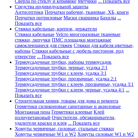
Сверла по стеклу и керамике
Метчики
... Показать все
Средства индивидуальной защиты
Антисептики
Перчатки рабочие, тканевые, ХБ, краги
Перчатки нитриловые
Маски сварщика
Бахилы
...
Показать все
Стяжки кабельные, крепеж, держатели
Стяжки кабельные
Velcro многоразовые тканевые
стяжки, липучки
ПМС площадки монтажные
самоклеющиеся для стяжек
Стяжки для кабеля цветные,
наборы
Стяжки кабельные с дюбель пистоном, под
отверстие
... Показать все
Термоусадочные трубки, наборы термоусадок
Термоусадочные трубки, черные, усадка 2:1
Термоусадочные трубки с клеем, усадка 3:1
Термоусадочные трубки, прозрачные, усадка 2:1
Термоусадочные трубки с клеем, прозрачные, усадка 3:1
Термоусадочные трубки с клеем, черные, усадка 4:1
...
Показать все
Строительная химия, товары для дома и ремонта
Герметики силиконовые санитарные и акриловые
Монтажная пена
Герметики клеевые
Клей
полиуретановый
Очистители, обезжириватели,
удалители краски и клея
... Показать все
Хомуты червячные, силовые, стальные стяжки
Хомуты червячные W1 и W2
Хомуты силовые W1 и W2