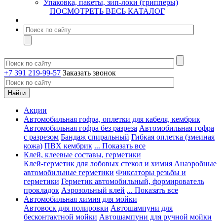
Упаковка, пакеты, зип-локи (грипперы)
ПОСМОТРЕТЬ ВЕСЬ КАТАЛОГ
+7 391 219-99-57
Заказать звонок
Акции
Автомобильная гофра, оплетки для кабеля, кембрик
Автомобильная гофра без разреза
Автомобильная гофра
с разрезом
Бандаж спиральный
Гибкая оплетка (змеиная
кожа)
ПВХ кембрик
... Показать все
Клей, клеевые составы, герметики
Клей-герметик для лобовых стекол и химия
Анаэробные
автомобильные герметики
Фиксаторы резьбы и
герметики
Герметик автомобильный, формирователь
прокладок
Аэрозольный клей
... Показать все
Автомобильная химия для мойки
Автовоск для полировки
Автошампуни для
бесконтактной мойки
Автошампуни для ручной мойки