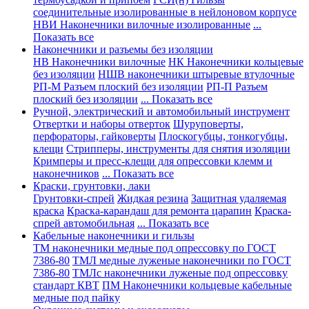
соединительные изолированные в нейлоновом корпусе
НВИ Наконечники вилочные изолированные
...
Показать все
Наконечники и разъемы без изоляции
НВ Наконечники вилочные
НК Наконечники кольцевые
без изоляции
НШВ наконечники штыревые втулочные
РП-М Разъем плоский без изоляции
РП-П Разъем
плоский без изоляции
... Показать все
Ручной, электрический и автомобильный инструмент
Отвертки и наборы отверток
Шуруповерты,
перфораторы, гайковерты
Плоскогубцы, тонкогубцы,
клещи
Стрипперы, инструменты для снятия изоляции
Кримперы и пресс-клещи для опрессовки клемм и
наконечников
... Показать все
Краски, грунтовки, лаки
Грунтовки-спрей
Жидкая резина
Защитная удаляемая
краска
Краска-карандаш для ремонта царапин
Краска-
спрей автомобильная
... Показать все
Кабельные наконечники и гильзы
ТМ наконечники медные под опрессовку по ГОСТ
7386-80
ТМЛ медные луженые наконечники по ГОСТ
7386-80
ТМЛс наконечники луженые под опрессовку
стандарт КВТ
ПМ Наконечники кольцевые кабельные
медные под пайку