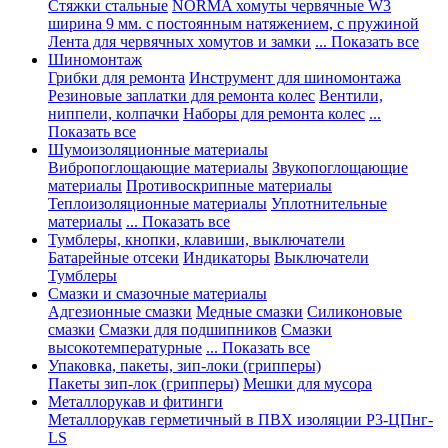
Стяжки стальные
NORMA хомуты червячные W3
ширина 9 мм. с постоянным натяжением, с пружиной
Лента для червячных хомутов и замки
... Показать все
Шиномонтаж
Грибки для ремонта
Инструмент для шиномонтажа
Резиновые заплатки для ремонта колес
Вентили,
ниппели, колпачки
Наборы для ремонта колес
...
Показать все
Шумоизоляционные материалы
Вибропоглощающие материалы
Звукопоглощающие
материалы
Противоскрипные материалы
Теплоизоляционные материалы
Уплотнительные
материалы
... Показать все
Тумблеры, кнопки, клавиши, выключатели
Батарейные отсеки
Индикаторы
Выключатели
Тумблеры
Смазки и смазочные материалы
Адгезионные смазки
Медные смазки
Силиконовые
смазки
Смазки для подшипников
Смазки
высокотемпературные
... Показать все
Упаковка, пакеты, зип-локи (грипперы)
Пакеты зип-лок (грипперы)
Мешки для мусора
Металлорукав и фитинги
Металлорукав герметичный в ПВХ изоляции Р3-ЦПнг-
LS