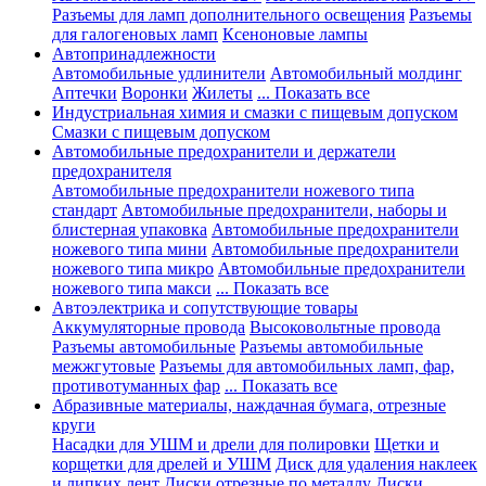
Разъемы для ламп дополнительного освещения
Разъемы
для галогеновых ламп
Ксеноновые лампы
Автопринадлежности
Автомобильные удлинители
Автомобильный молдинг
Аптечки
Воронки
Жилеты
... Показать все
Индустриальная химия и смазки с пищевым допуском
Смазки с пищевым допуском
Автомобильные предохранители и держатели
предохранителя
Автомобильные предохранители ножевого типа
стандарт
Автомобильные предохранители, наборы и
блистерная упаковка
Автомобильные предохранители
ножевого типа мини
Автомобильные предохранители
ножевого типа микро
Автомобильные предохранители
ножевого типа макси
... Показать все
Автоэлектрика и сопутствующие товары
Аккумуляторные провода
Высоковольтные провода
Разъемы автомобильные
Разъемы автомобильные
межжгутовые
Разъемы для автомобильных ламп, фар,
противотуманных фар
... Показать все
Абразивные материалы, наждачная бумага, отрезные
круги
Насадки для УШМ и дрели для полировки
Щетки и
корщетки для дрелей и УШМ
Диск для удаления наклеек
и липких лент
Диски отрезные по металлу
Диски