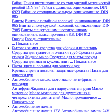
Гайки
Гайки шестигранные со стандартной метрической
резьбой DIN 934
Гайки с фланцем, оцинкованные, DIN
6923
Гайки со стопорным кольцом, оцинкованные, DIN
985
Винты
Винты с потайной головкой, оцинкованные, DIN
965
Винты с полукруглой головкой, оцинкованные, DIN
7985
Винты с внутренним шестигранником,
оцинкованные, класс прочности 8.8, DIN 912
Гвозди
Гвозди строительные
... Показать все
Бытовая химия, средства для уборки и инвентарь
Средства для туалетов и очистки труб
Средства для
стирки
Жидкое мыло
Средства для мытья посуды
Средства для мытья кухонь, плит
... Показать все
Паста, крем и лосьоны для очистки рук
Кремы, спреи и лосьоны, защитные средства
Пасты для
очистки рук
Автомобильное масло, мото масло, антифризы и
присадки
Антифриз
Жидкость для гидроусилителя руля
Масло
моторное
Масло моторное для двухтактных и
четырехтактных двигателей
Масло промывочное
...
Показать все
Автомобильные лампы
Автомобильные лампы 12V
Автомобильные лампы 24V