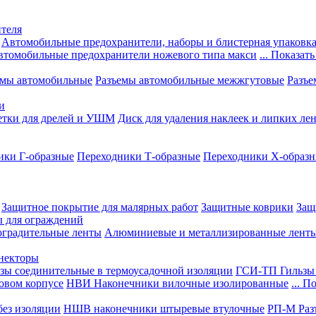
теля
Автомобильные предохранители, наборы и блистерная упаковк
втомобильные предохранители ножевого типа макси
... Показать
емы автомобильные
Разъемы автомобильные межжгутовые
Разъе
и
етки для дрелей и УШМ
Диск для удаления наклеек и липких ле
ики Г-образные
Переходники Т-образные
Переходники Х-образ
Защитное покрытие для малярных работ
Защитные коврики
Защ
ы для ограждений
оградительные ленты
Алюминиевые и металлизированные лент
ннекторы
зы соединительные в термоусадочной изоляции
ГСИ-ТП Гильзы 
овом корпусе
НВИ Наконечники вилочные изолированные
... П
ез изоляции
НШВ наконечники штыревые втулочные
РП-М Раз