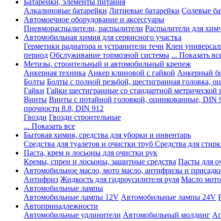
Батарейки, элементы питания
Алкалиновые батарейки
Литиевые батарейки
Солевые ба
Автомоечное оборудование и аксессуары
Пневмораспылители, распылители
Распылители для хим
Автомобильная химия для сервисного участка
Герметики радиатора и устранители течи
Клеи универсал
период
Обслуживание тормозной системы
... Показать вс
Метизы, строительный и автомобильный крепеж
Анкерная техника
Анкер клиновой с гайкой
Анкерный бо
Болты
Болты с полной резьбой, шестигранная головка, 
Гайки
Гайки шестигранные со стандартной метрической 
Винты
Винты с потайной головкой, оцинкованные, DIN 
прочности 8.8, DIN 912
Гвозди
Гвозди строительные
... Показать все
Бытовая химия, средства для уборки и инвентарь
Средства для туалетов и очистки труб
Средства для стир
Паста, крем и лосьоны для очистки рук
Кремы, спреи и лосьоны, защитные средства
Пасты для о
Автомобильное масло, мото масло, антифризы и присадк
Антифриз
Жидкость для гидроусилителя руля
Масло мото
Автомобильные лампы
Автомобильные лампы 12V
Автомобильные лампы 24V
Автопринадлежности
Автомобильные удлинители
Автомобильный молдинг
Ап