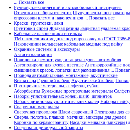
... Показать все
Ручной, электрический и автомобильный инструмент
Отвертки и наборы отверток
Шуруповерты, перфораторы
опрессовки клемм и наконечников
... Показать все
Краски, грунтовки, лаки
Грунтовки-спрей
Жидкая резина
Защитная удаляемая кра
Кабельные наконечники и гильзы
ТМ наконечники медные под опрессовку по ГОСТ 7386-
Наконечники кольцевые кабельные медные под пайку
Охранные системы и аксессуары
Автосигнализации
Полировка, ремонт, уход и защита кузова автомобиля
Автополироли для кузова цветные
Антикоррозийные по
смешивания красок, лопатки для размешивания
... Показа
Провода автомобильные, монтажные, акустические
Витая пара
Греющий кабель
Акустический кабель
Провод
Протирочные материалы, салфетки, губки
Абсорбьенты
Бумажные протирочные материалы
Салфет
Наборы уплотнительных колец, шайб, шплинтов
Наборы резиновых уплотнительных колец
Наборы шайб,
Сварочные материалы
Сварочная проволока
Шлем сварочный
Электроды для с
Сверла, полотна, плашки, метчики, миксеры для дрелей
Коронки по керамограниту
Насадки мешалки (миксеры) д
Средства индивидуальной защиты