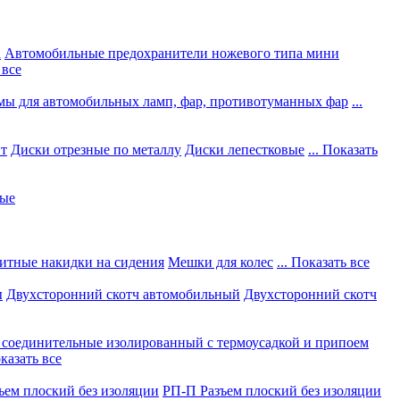
а
Автомобильные предохранители ножевого типа мини
 все
мы для автомобильных ламп, фар, противотуманных фар
...
нт
Диски отрезные по металлу
Диски лепестковые
... Показать
ные
итные накидки на сидения
Мешки для колес
... Показать все
ы
Двухсторонний скотч автомобильный
Двухсторонний скотч
соединительные изолированный с термоусадкой и припоем
оказать все
ъем плоский без изоляции
РП-П Разъем плоский без изоляции