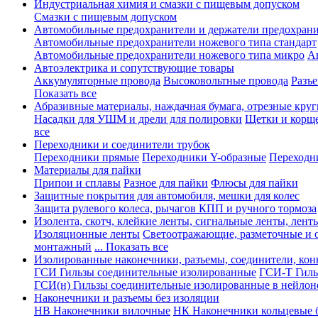
Индустриальная химия и смазки с пищевым допуском
Смазки с пищевым допуском
Автомобильные предохранители и держатели предохрани
Автомобильные предохранители ножевого типа стандарт
Автомобильные предохранители ножевого типа микро
А
Автоэлектрика и сопутствующие товары
Аккумуляторные провода
Высоковольтные провода
Разъ
Показать все
Абразивные материалы, наждачная бумага, отрезные круг
Насадки для УШМ и дрели для полировки
Щетки и корщ
все
Переходники и соединители трубок
Переходники прямые
Переходники Y-образные
Переходн
Материалы для пайки
Припои и сплавы
Разное для пайки
Флюсы для пайки
Защитные покрытия для автомобиля, мешки для колес
Защита рулевого колеса, рычагов КПП и ручного тормоза
Изолента, скотч, клейкие ленты, сигнальные ленты, лент
Изоляционные ленты
Светоотражающие, разметочные и 
монтажный
... Показать все
Изолированные наконечники, разъемы, соединители, ко
ГСИ Гильзы соединительные изолированные
ГСИ-Т Гиль
ГСИ(н) Гильзы соединительные изолированные в нейлон
Наконечники и разъемы без изоляции
НВ Наконечники вилочные
НК Наконечники кольцевые б