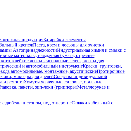
монтажная продукция
Батарейки, элементы
обильный крепеж
Паста, крем и лосьоны для очистки
 лампы
Автопринадлежности
Индустриальная химия и смазки с
ивные материалы, наждачная бумага, отрезные
скотч, клейкие ленты, сигнальные ленты, ленты для
ктрический и автомобильный инструмент
Краски, грунтовки,
вода автомобильные, монтажные, акустические
Протирочные
тчики, миксеры для дрелей
Средства индивидуальной
а и ремонта
Хомуты червячные, силовые, стальные
паковка, пакеты, зип-локи (грипперы)
Металлорукав и
 с дюбель пистоном, под отверстие
Стяжки кабельный с