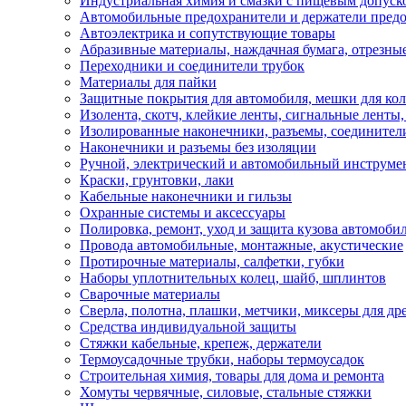
Индустриальная химия и смазки с пищевым допуск
Автомобильные предохранители и держатели пред
Автоэлектрика и сопутствующие товары
Абразивные материалы, наждачная бумага, отрезны
Переходники и соединители трубок
Материалы для пайки
Защитные покрытия для автомобиля, мешки для кол
Изолента, скотч, клейкие ленты, сигнальные ленты
Изолированные наконечники, разъемы, соединител
Наконечники и разъемы без изоляции
Ручной, электрический и автомобильный инструме
Краски, грунтовки, лаки
Кабельные наконечники и гильзы
Охранные системы и аксессуары
Полировка, ремонт, уход и защита кузова автомоби
Провода автомобильные, монтажные, акустические
Протирочные материалы, салфетки, губки
Наборы уплотнительных колец, шайб, шплинтов
Сварочные материалы
Сверла, полотна, плашки, метчики, миксеры для др
Средства индивидуальной защиты
Стяжки кабельные, крепеж, держатели
Термоусадочные трубки, наборы термоусадок
Строительная химия, товары для дома и ремонта
Хомуты червячные, силовые, стальные стяжки