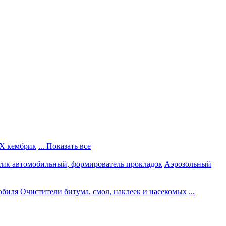
Х кембрик
... Показать все
тик автомобильный, формирователь прокладок
Аэрозольный
обиля
Очистители битума, смол, наклеек и насекомых
...