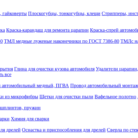
, гайковерты
Плоскогубцы, тонкогубцы, клещи
Стрипперы, инст
ска
Краска-карандаш для ремонта царапин
Краска-спрей автомоб
80
ТМЛ медные луженые наконечники по ГОСТ 7386-80
ТМЛс на
крытия
Глина для очистки кузова автомобиля
Удалители царапин
ть все
 автомобильный медный, ПГВА
Провод автомобильный монта
ки из микрофибры
Щетки для очистки пыли
Вафельное полотно
 шплинтов, пружин
варки
Химия для сварки
ля дрелей
Оснастка и приспособления для дрелей
Сверла по сте