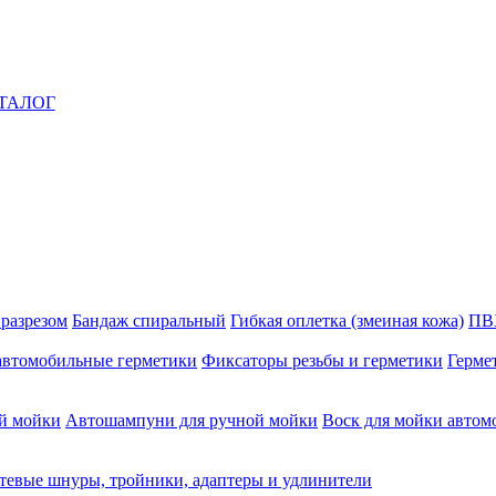
ТАЛОГ
 разрезом
Бандаж спиральный
Гибкая оплетка (змеиная кожа)
ПВ
автомобильные герметики
Фиксаторы резьбы и герметики
Герме
й мойки
Автошампуни для ручной мойки
Воск для мойки автом
тевые шнуры, тройники, адаптеры и удлинители