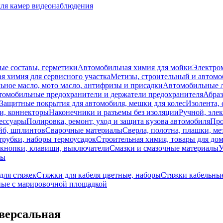
для камер видеонаблюдения
ые составы, герметики
Автомобильная химия для мойки
Электро
я химия для сервисного участка
Метизы, строительный и автом
ное масло, мото масло, антифризы и присадки
Автомобильные
томобильные предохранители и держатели предохранителя
Абраз
Защитные покрытия для автомобиля, мешки для колес
Изолента, 
и, коннекторы
Наконечники и разъемы без изоляции
Ручной, эле
ессуары
Полировка, ремонт, уход и защита кузова автомобиля
Про
йб, шплинтов
Сварочные материалы
Сверла, полотна, плашки, ме
трубки, наборы термоусадок
Строительная химия, товары для дом
 кнопки, клавиши, выключатели
Смазки и смазочные материалы
У
лы
ля стяжек
Стяжки для кабеля цветные, наборы
Стяжки кабельные
ные с марировочной площадкой
иверсальная