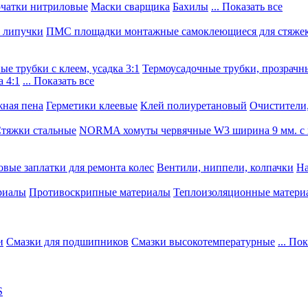
чатки нитриловые
Маски сварщика
Бахилы
... Показать все
, липучки
ПМС площадки монтажные самоклеющиеся для стяже
е трубки с клеем, усадка 3:1
Термоусадочные трубки, прозрачны
 4:1
... Показать все
ная пена
Герметики клеевые
Клей полиуретановый
Очистители,
тяжки стальные
NORMA хомуты червячные W3 ширина 9 мм. с 
овые заплатки для ремонта колес
Вентили, ниппели, колпачки
На
риалы
Противоскрипные материалы
Теплоизоляционные матери
и
Смазки для подшипников
Смазки высокотемпературные
... По
S