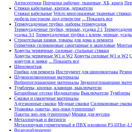
Антисептики
Перчатки рабочие, тканевые, ХБ, краги
Пер
Стяжки кабельные, крепеж, держатели
Стяжки кабельные
Velcro многоразовые тканевые стяжки
дюбель пистоном, под отверстие
... Показать все
Термоусадочные трубки, наборы термоусадок
Термоусадочные трубки, черные, усадка 2:1
Термоусадочны
усадка 3:1
Термоусадочные трубки с клеем, черные, усадка
Строительная химия, товары для дома и ремонта
Герметики силиконовые санитарные и акриловые
Монтаж
Хомуты червячные, силовые, стальные стяжки
Хомуты червячные W1 и W2
Хомуты силовые W1 и W2
С
хомутов и замки
... Показать все
Шиномонтаж
Грибки для ремонта
Инструмент для шиномонтажа
Резин
Шумоизоляционные материалы
Вибропоглощающие материалы
Звукопоглощающие мате
Тумблеры, кнопки, клавиши, выключатели
Батарейные отсеки
Индикаторы
Выключатели
Тумблеры
Смазки и смазочные материалы
Адгезионные смазки
Медные смазки
Силиконовые смазк
Упаковка, пакеты, зип-локи (грипперы)
Пакеты зип-лок (грипперы)
Мешки для мусора
Металлорукав и фитинги
Металлорукав герметичный в ПВХ изоляции Р3-ЦПнг-L
Видеонаблюдение