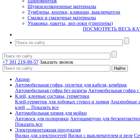
Шиномонтаж
Шумоизоляционные материалы
Тумблеры, кнопки, клавиши, выключатели
Смазки и смазочные материалы
Упаковка, пакеты, зип-локи (грипперы)
ПОСМОТРЕТЬ ВЕСЬ КА
+7 391 219-99-57
Заказать звонок
Акции
Автомобильная гофра, оплетки для кабеля, кембрик
Автомобильная гофра без разреза
Автомобильная гофра с
Клей, клеевые составы, герметики
Клей-герметик для лобовых стекол и химия
Анаэробные 
клей
... Показать все
Автомобильная химия для мойки
Автовоск для полировки
Автошампуни для бесконтактно
Показать все
Электромонтажная продукция
Вилки для электросетей
Вилки с выключателем и реле
Се