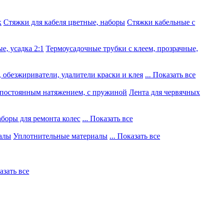
к
Стяжки для кабеля цветные, наборы
Стяжки кабельные с
е, усадка 2:1
Термоусадочные трубки с клеем, прозрачные,
 обезжириватели, удалители краски и клея
... Показать все
постоянным натяжением, с пружиной
Лента для червячных
боры для ремонта колес
... Показать все
алы
Уплотнительные материалы
... Показать все
казать все