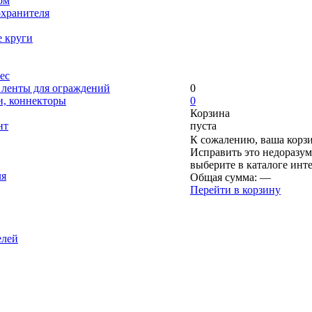
ом
охранителя
е круги
ес
, ленты для ограждений
0
и, коннекторы
0
Корзина
нт
пуста
К сожалению, ваша корзи
Исправить это недоразум
выберите в каталоге инт
ля
Общая сумма:
—
Перейти в корзину
елей