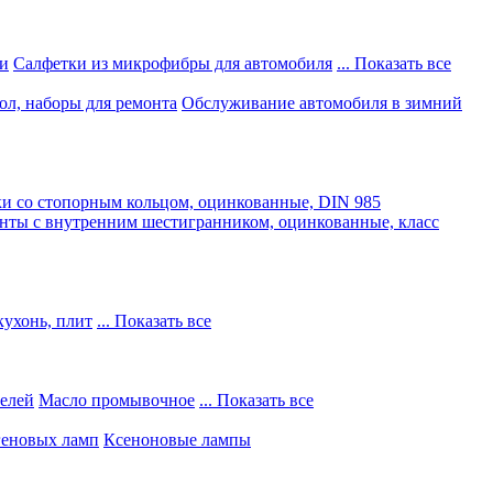
и
Салфетки из микрофибры для автомобиля
... Показать все
ол, наборы для ремонта
Обслуживание автомобиля в зимний
и со стопорным кольцом, оцинкованные, DIN 985
нты с внутренним шестигранником, оцинкованные, класс
кухонь, плит
... Показать все
телей
Масло промывочное
... Показать все
геновых ламп
Ксеноновые лампы