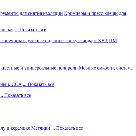
рументы для снятия изоляции
Кримперы и пресс-клещи для
ильная
... Показать все
конечники луженые под опрессовку стандарт КВТ
ПМ
, цветные и универсальные полироли
Мерные емкости, система
жный, CCA
... Показать все
... Показать все
клу и керамике
Метчики
... Показать все