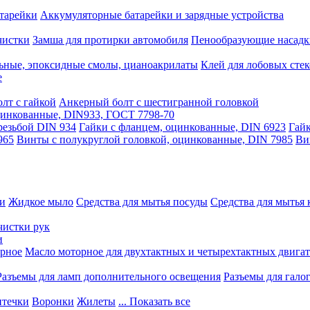
тарейки
Аккумуляторные батарейки и зарядные устройства
чистки
Замша для протирки автомобиля
Пенообразующие насадк
ьные, эпоксидные смолы, цианоакрилаты
Клей для лобовых стек
е
лт с гайкой
Анкерный болт с шестигранной головкой
оцинкованные, DIN933, ГОСТ 7798-70
резьбой DIN 934
Гайки с фланцем, оцинкованные, DIN 6923
Гайк
965
Винты с полукруглой головкой, оцинкованные, DIN 7985
Ви
ки
Жидкое мыло
Средства для мытья посуды
Средства для мытья 
чистки рук
и
рное
Масло моторное для двухтактных и четырехтактных двига
Разъемы для ламп дополнительного освещения
Разъемы для гало
течки
Воронки
Жилеты
... Показать все