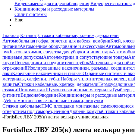
Видеокамеры для видеонаблюдения
Видеорегистраторы 
Кондиционеры и расходные материлы
Сплит-системы
Еще
Главная
-
Каталог
-
Стяжки кабельные, крепеж, держатели
Автомобильная гофра, оплетки для кабеля, кембрик
Клей, клеев
питания
Автомоечное оборудование и аксессуары
Автомобильна
рук
Бытовая химия, средства для уборки и инвентарь
Автомобиль
пищевым допуском
Автоэлектрика и сопутствующие товары
Ав
круги
Переходники и соединители трубок
Материалы для пайки
ограждений
Изолированные наконечники, разъемы, соединител
лаки
Кабельные наконечники и гильзы
Охранные системы и акс
материалы, салфетки, губки
Наборы уплотнительных колец, ша
защиты
Стяжки кабельные, крепеж, держатели
Термоусадочные 
стяжки
Шиномонтаж
Шумоизоляционные материалы
Тумблеры,
фитинги
Видеонаблюдение
Кондиционеры и расходные матери
-
Velcro многоразовые тканевые стяжки, липучки
Стяжки кабельные
ПМС площадки монтажные самоклеющиеся д
отверстием под саморез, нейлон
Дюбель-хомуты
Стяжки кабель
-
Fortisflex ЛВУ 205(к) лента велькро универсальная
Fortisflex ЛВУ 205(к) лента велькро ун