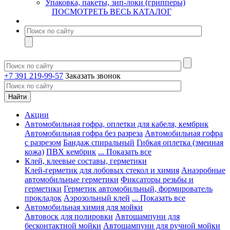
Упаковка, пакеты, зип-локи (грипперы)
ПОСМОТРЕТЬ ВЕСЬ КАТАЛОГ
+7 391 219-99-57
Заказать звонок
Акции
Автомобильная гофра, оплетки для кабеля, кембрик
Автомобильная гофра без разреза
Автомобильная гофра
с разрезом
Бандаж спиральный
Гибкая оплетка (змеиная
кожа)
ПВХ кембрик
... Показать все
Клей, клеевые составы, герметики
Клей-герметик для лобовых стекол и химия
Анаэробные
автомобильные герметики
Фиксаторы резьбы и
герметики
Герметик автомобильный, формирователь
прокладок
Аэрозольный клей
... Показать все
Автомобильная химия для мойки
Автовоск для полировки
Автошампуни для
бесконтактной мойки
Автошампуни для ручной мойки