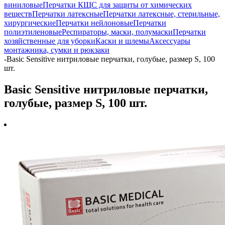
виниловые
Перчатки КЩС для защиты от химических
веществ
Перчатки латексные
Перчатки латексные, стерильные,
хирургические
Перчатки нейлоновые
Перчатки
полиэтиленовые
Респираторы, маски, полумаски
Перчатки
хозяйственные для уборки
Каски и шлемы
Аксессуары
монтажника, сумки и рюкзаки
-
Basic Sensitive нитриловые перчатки, голубые, размер S, 100
шт.
Basic Sensitive нитриловые перчатки,
голубые, размер S, 100 шт.