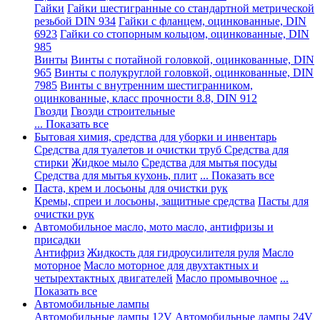
Гайки
Гайки шестигранные со стандартной метрической
резьбой DIN 934
Гайки с фланцем, оцинкованные, DIN
6923
Гайки со стопорным кольцом, оцинкованные, DIN
985
Винты
Винты с потайной головкой, оцинкованные, DIN
965
Винты с полукруглой головкой, оцинкованные, DIN
7985
Винты с внутренним шестигранником,
оцинкованные, класс прочности 8.8, DIN 912
Гвозди
Гвозди строительные
... Показать все
Бытовая химия, средства для уборки и инвентарь
Средства для туалетов и очистки труб
Средства для
стирки
Жидкое мыло
Средства для мытья посуды
Средства для мытья кухонь, плит
... Показать все
Паста, крем и лосьоны для очистки рук
Кремы, спреи и лосьоны, защитные средства
Пасты для
очистки рук
Автомобильное масло, мото масло, антифризы и
присадки
Антифриз
Жидкость для гидроусилителя руля
Масло
моторное
Масло моторное для двухтактных и
четырехтактных двигателей
Масло промывочное
...
Показать все
Автомобильные лампы
Автомобильные лампы 12V
Автомобильные лампы 24V