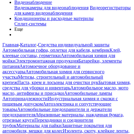
Видеонаблюдение
Видеокамеры для видеонаблюдения
Видеорегистраторы
для камер видеонаблюдения
Кондиционеры и расходные материлы
Сплит-системы
Еще
Главная
-
Каталог
-
Средства индивидуальной защиты
Автомобильная гофра, оплетки для кабеля, кембрик
Клей,
клеевые составы, герметики
Автомобильная химия для
мойки
Электромонтажная продукция
Батарейки, элементы
питания
Автомоечное оборудование и
аксессуары
Автомобильная химия для сервисного
участка
Метизы, строительный и автомобильный
крепеж
Паста, крем и лосьоны для очистки рук
Бытовая химия,
средства для уборки и инвентарь
Автомобильное масло, мото
масло, антифризы и присадки
Автомобильные лампы
Автопринадлежности
Индустриальная химия и смазки с
пищевым допуском
Автоэлектрика и сопутствующие
товары
Автомобильные предохранители и держатели
предохранителя
Абразивные материалы, наждачная бумага,
отрезные круги
Переходники и соединители
трубок
Материалы для пайки
Защитные покрытия для
автомобиля, мешки для колес
Изолента, скотч, клейкие ленты,