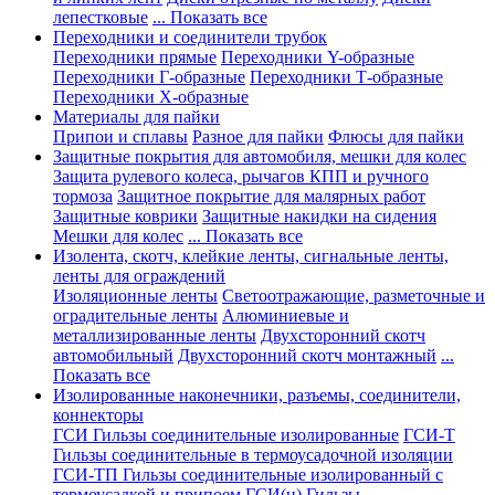
лепестковые
... Показать все
Переходники и соединители трубок
Переходники прямые
Переходники Y-образные
Переходники Г-образные
Переходники Т-образные
Переходники Х-образные
Материалы для пайки
Припои и сплавы
Разное для пайки
Флюсы для пайки
Защитные покрытия для автомобиля, мешки для колес
Защита рулевого колеса, рычагов КПП и ручного
тормоза
Защитное покрытие для малярных работ
Защитные коврики
Защитные накидки на сидения
Мешки для колес
... Показать все
Изолента, скотч, клейкие ленты, сигнальные ленты,
ленты для ограждений
Изоляционные ленты
Светоотражающие, разметочные и
оградительные ленты
Алюминиевые и
металлизированные ленты
Двухсторонний скотч
автомобильный
Двухсторонний скотч монтажный
...
Показать все
Изолированные наконечники, разъемы, соединители,
коннекторы
ГСИ Гильзы соединительные изолированные
ГСИ-Т
Гильзы соединительные в термоусадочной изоляции
ГСИ-ТП Гильзы соединительные изолированный с
термоусадкой и припоем
ГСИ(н) Гильзы