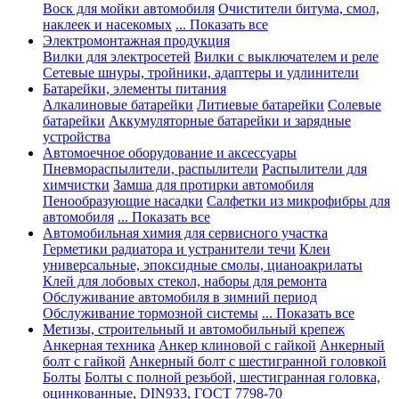
Воск для мойки автомобиля
Очистители битума, смол,
наклеек и насекомых
... Показать все
Электромонтажная продукция
Вилки для электросетей
Вилки с выключателем и реле
Сетевые шнуры, тройники, адаптеры и удлинители
Батарейки, элементы питания
Алкалиновые батарейки
Литиевые батарейки
Солевые
батарейки
Аккумуляторные батарейки и зарядные
устройства
Автомоечное оборудование и аксессуары
Пневмораспылители, распылители
Распылители для
химчистки
Замша для протирки автомобиля
Пенообразующие насадки
Салфетки из микрофибры для
автомобиля
... Показать все
Автомобильная химия для сервисного участка
Герметики радиатора и устранители течи
Клеи
универсальные, эпоксидные смолы, цианоакрилаты
Клей для лобовых стекол, наборы для ремонта
Обслуживание автомобиля в зимний период
Обслуживание тормозной системы
... Показать все
Метизы, строительный и автомобильный крепеж
Анкерная техника
Анкер клиновой с гайкой
Анкерный
болт с гайкой
Анкерный болт с шестигранной головкой
Болты
Болты с полной резьбой, шестигранная головка,
оцинкованные, DIN933, ГОСТ 7798-70