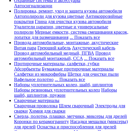
Охранные системы и аксессуары
Автосигнализации
Полировка, ремонт, уход и защита кузова автомобиля
Автополироли для кузова цветные
Антикоррозийные
покрытия
Глина для очистки кузова автомобиля
Удалители царапин, цветные и универсальные
полироли
Мерные емкости, система смешивания красок,
лопатки для размешивания
... Показать все
Провода автомобильные, монтажные, акустические
Витая пара
Греющий кабель
Акустический кабель
Провод автомобильный медный, ПГВА
Провод
автомобильный монтажный, CCA
... Показать все
Протирочные материалы, салфетки, губки
Абсорбьенты
Бумажные протирочные материалы
Салфетки из микрофибры
Щетки для очистки пыли
Вафельное полотно
... Показать все
Наборы уплотнительных колец, шайб, шплинтов
Наборы резиновых уплотнительных колец
Наборы
шайб, шплинтов, пружин
Сварочные материалы
Сварочная проволока
Шлем сварочный
Электроды для
сварки
Химия для сварки
Сверла, полотна, плашки, метчики, миксеры для дрелей
Коронки по керамограниту
Насадки мешалки (миксеры)
для дрелей
Оснастка и приспособления для дрелей