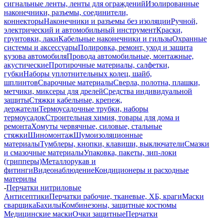
сигнальные ленты, ленты для ограждений
Изолированные
наконечники, разъемы, соединители,
коннекторы
Наконечники и разъемы без изоляции
Ручной,
электрический и автомобильный инструмент
Краски,
грунтовки, лаки
Кабельные наконечники и гильзы
Охранные
системы и аксессуары
Полировка, ремонт, уход и защита
кузова автомобиля
Провода автомобильные, монтажные,
акустические
Протирочные материалы, салфетки,
губки
Наборы уплотнительных колец, шайб,
шплинтов
Сварочные материалы
Сверла, полотна, плашки,
метчики, миксеры для дрелей
Средства индивидуальной
защиты
Стяжки кабельные, крепеж,
держатели
Термоусадочные трубки, наборы
термоусадок
Строительная химия, товары для дома и
ремонта
Хомуты червячные, силовые, стальные
стяжки
Шиномонтаж
Шумоизоляционные
материалы
Тумблеры, кнопки, клавиши, выключатели
Смазки
и смазочные материалы
Упаковка, пакеты, зип-локи
(грипперы)
Металлорукав и
фитинги
Видеонаблюдение
Кондиционеры и расходные
материлы
-
Перчатки нитриловые
Антисептики
Перчатки рабочие, тканевые, ХБ, краги
Маски
сварщика
Бахилы
Комбинезоны, защитные костюмы
Медицинские маски
Очки защитные
Перчатки