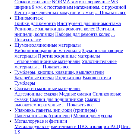
Стяжки стальные
NORMA хомуты червячные W3
ширина 9 мм. с постоянным натяжением, с пружиной
Лента для червячных хомутов и замки
... Показать все
Шиномонтаж
Грибки для ремонта
Инструмент для шиномонтажа
Резиновые заплатки для ремонта колес
Вентили,
ниппели, колпачки
Наборы для ремонта колес
...
Показать все
Шумоизоляционные материалы
Вибропоглощающие материалы
Звукопоглощающие
материалы
Противоскрипные материалы
Теплоизоляционные материалы
Уплотнительные
материалы
... Показать все
Тумблеры, кнопки, клавиши, выключатели
Батарейные отсеки
Индикаторы
Выключатели
Тумблеры
Смазки и смазочные материалы
Адгезионные смазки
Медные смазки
Силиконовые
смазки
Смазки для подшипников
Смазки
высокотемпературные
... Показать все
Упаковка, пакеты, зип-локи (грипперы)
Пакеты зип-лок (грипперы)
Мешки для мусора
Металлорукав и фитинги
Металлорукав герметичный в ПВХ изоляции Р3-ЦПнг-
LS