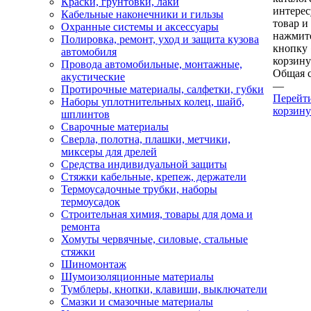
Краски, грунтовки, лаки
интере
Кабельные наконечники и гильзы
товар и
Охранные системы и аксессуары
нажмит
Полировка, ремонт, уход и защита кузова
кнопку
автомобиля
корзину
Провода автомобильные, монтажные,
Общая 
акустические
—
Протирочные материалы, салфетки, губки
Перейт
Наборы уплотнительных колец, шайб,
корзину
шплинтов
Сварочные материалы
Сверла, полотна, плашки, метчики,
миксеры для дрелей
Средства индивидуальной защиты
Стяжки кабельные, крепеж, держатели
Термоусадочные трубки, наборы
термоусадок
Строительная химия, товары для дома и
ремонта
Хомуты червячные, силовые, стальные
стяжки
Шиномонтаж
Шумоизоляционные материалы
Тумблеры, кнопки, клавиши, выключатели
Смазки и смазочные материалы