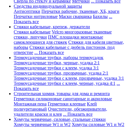
Сверла по стеклу и керамике
Метчики
... Показать все
Средства индивидуальной защиты
Антисептики
Перчатки рабочие, тканевые, ХБ, краги
Перчатки нитриловые
Маски сварщика
Бахилы
...
Показать все
Стяжки кабельные, крепеж, держатели
Стяжки кабельные
Velcro многоразовые тканевые
стяжки, липучки
ПМС площадки монтажные
самоклеющиеся для стяжек
Стяжки для кабеля цветные,
наборы
Стяжки кабельные с дюбель пистоном, под
отверстие
... Показать все
Термоусадочные трубки, наборы термоусадок
Термоусадочные трубки, черные, усадка 2:1
Термоусадочные трубки с клеем, усадка 3:1
Термоусадочные трубки, прозрачные, усадка 2:1
Термоусадочные трубки с клеем, прозрачные, усадка 3:1
Термоусадочные трубки с клеем, черные, усадка 4:1
...
Показать все
Строительная химия, товары для дома и ремонта
Герметики силиконовые санитарные и акриловые
Монтажная пена
Герметики клеевые
Клей
полиуретановый
Очистители, обезжириватели,
удалители краски и клея
... Показать все
Хомуты червячные, силовые, стальные стяжки
Хомуты червячные W1 и W2
Хомуты силовые W1 и W2