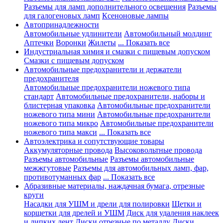
Разъемы для ламп дополнительного освещения
Разъемы
для галогеновых ламп
Ксеноновые лампы
Автопринадлежности
Автомобильные удлинители
Автомобильный молдинг
Аптечки
Воронки
Жилеты
... Показать все
Индустриальная химия и смазки с пищевым допуском
Смазки с пищевым допуском
Автомобильные предохранители и держатели
предохранителя
Автомобильные предохранители ножевого типа
стандарт
Автомобильные предохранители, наборы и
блистерная упаковка
Автомобильные предохранители
ножевого типа мини
Автомобильные предохранители
ножевого типа микро
Автомобильные предохранители
ножевого типа макси
... Показать все
Автоэлектрика и сопутствующие товары
Аккумуляторные провода
Высоковольтные провода
Разъемы автомобильные
Разъемы автомобильные
межжгутовые
Разъемы для автомобильных ламп, фар,
противотуманных фар
... Показать все
Абразивные материалы, наждачная бумага, отрезные
круги
Насадки для УШМ и дрели для полировки
Щетки и
корщетки для дрелей и УШМ
Диск для удаления наклеек
и липких лент
Диски отрезные по металлу
Диски