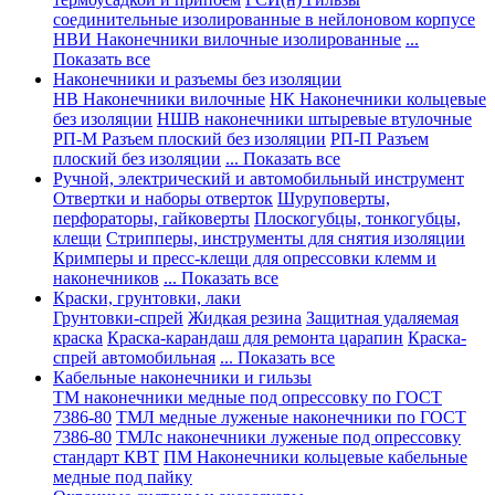
соединительные изолированные в нейлоновом корпусе
НВИ Наконечники вилочные изолированные
...
Показать все
Наконечники и разъемы без изоляции
НВ Наконечники вилочные
НК Наконечники кольцевые
без изоляции
НШВ наконечники штыревые втулочные
РП-М Разъем плоский без изоляции
РП-П Разъем
плоский без изоляции
... Показать все
Ручной, электрический и автомобильный инструмент
Отвертки и наборы отверток
Шуруповерты,
перфораторы, гайковерты
Плоскогубцы, тонкогубцы,
клещи
Стрипперы, инструменты для снятия изоляции
Кримперы и пресс-клещи для опрессовки клемм и
наконечников
... Показать все
Краски, грунтовки, лаки
Грунтовки-спрей
Жидкая резина
Защитная удаляемая
краска
Краска-карандаш для ремонта царапин
Краска-
спрей автомобильная
... Показать все
Кабельные наконечники и гильзы
ТМ наконечники медные под опрессовку по ГОСТ
7386-80
ТМЛ медные луженые наконечники по ГОСТ
7386-80
ТМЛс наконечники луженые под опрессовку
стандарт КВТ
ПМ Наконечники кольцевые кабельные
медные под пайку