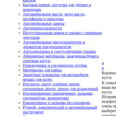
крепеж
Бытовая химия, средства для уборки и
инвентарь
Автомобильное масло, мото масло,
антифризы и присадки
Автомобильные лампы
Автопринадлежности
Индустриальная химия и смазки с пищевым
допуском
Автомобильные предохранители и
держатели предохранителя
Автоэлектрика и сопутствующие товары
Абразивные материалы, наждачная бумага,
отрезные круги
0
Переходники и соединители трубок
0
Материалы для пайки
Корзин
Защитные покрытия для автомобиля,
пуста
мешки для колес
К сожа
Изолента, скотч, клейкие ленты,
ваша ко
сигнальные ленты, ленты для ограждений
пуста.
Изолированные наконечники, разъемы,
Исправи
соединители, коннекторы
недора
Наконечники и разъемы без изоляции
очень п
Ручной, электрический и автомобильный
выберит
инструмент
каталог