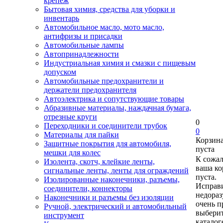
крепеж
Бытовая химия, средства для уборки и
инвентарь
Автомобильное масло, мото масло,
антифризы и присадки
Автомобильные лампы
Автопринадлежности
Индустриальная химия и смазки с пищевым
допуском
Автомобильные предохранители и
держатели предохранителя
Автоэлектрика и сопутствующие товары
Абразивные материалы, наждачная бумага,
отрезные круги
0
Переходники и соединители трубок
0
Материалы для пайки
Корзин
Защитные покрытия для автомобиля,
пуста
мешки для колес
К сожа
Изолента, скотч, клейкие ленты,
ваша ко
сигнальные ленты, ленты для ограждений
пуста.
Изолированные наконечники, разъемы,
Исправи
соединители, коннекторы
недора
Наконечники и разъемы без изоляции
очень п
Ручной, электрический и автомобильный
выберит
инструмент
каталог