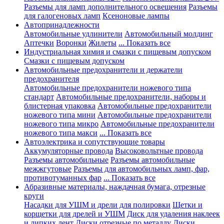
Разъемы для ламп дополнительного освещения
Разъемы
для галогеновых ламп
Ксеноновые лампы
Автопринадлежности
Автомобильные удлинители
Автомобильный молдинг
Аптечки
Воронки
Жилеты
... Показать все
Индустриальная химия и смазки с пищевым допуском
Смазки с пищевым допуском
Автомобильные предохранители и держатели
предохранителя
Автомобильные предохранители ножевого типа
стандарт
Автомобильные предохранители, наборы и
блистерная упаковка
Автомобильные предохранители
ножевого типа мини
Автомобильные предохранители
ножевого типа микро
Автомобильные предохранители
ножевого типа макси
... Показать все
Автоэлектрика и сопутствующие товары
Аккумуляторные провода
Высоковольтные провода
Разъемы автомобильные
Разъемы автомобильные
межжгутовые
Разъемы для автомобильных ламп, фар,
противотуманных фар
... Показать все
Абразивные материалы, наждачная бумага, отрезные
круги
Насадки для УШМ и дрели для полировки
Щетки и
корщетки для дрелей и УШМ
Диск для удаления наклеек
и липких лент
Диски отрезные по металлу
Диски