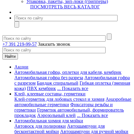
Упаковка, пакеты, зип-локи (грипперы)
ПОСМОТРЕТЬ ВЕСЬ КАТАЛОГ
+7 391 219-99-57
Заказать звонок
Акции
Автомобильная гофра, оплетки для кабеля, кембрик
Автомобильная гофра без разреза
Автомобильная гофра
с разрезом
Бандаж спиральный
Гибкая оплетка (змеиная
кожа)
ПВХ кембрик
... Показать все
Клей, клеевые составы, герметики
Клей-герметик для лобовых стекол и химия
Анаэробные
автомобильные герметики
Фиксаторы резьбы и
герметики
Герметик автомобильный, формирователь
прокладок
Аэрозольный клей
... Показать все
Автомобильная химия для мойки
Автовоск для полировки
Автошампуни для
бесконтактной мойки
Автошампуни для ручной мойки