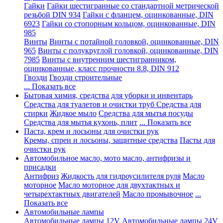
Гайки
Гайки шестигранные со стандартной метрической
резьбой DIN 934
Гайки с фланцем, оцинкованные, DIN
6923
Гайки со стопорным кольцом, оцинкованные, DIN
985
Винты
Винты с потайной головкой, оцинкованные, DIN
965
Винты с полукруглой головкой, оцинкованные, DIN
7985
Винты с внутренним шестигранником,
оцинкованные, класс прочности 8.8, DIN 912
Гвозди
Гвозди строительные
... Показать все
Бытовая химия, средства для уборки и инвентарь
Средства для туалетов и очистки труб
Средства для
стирки
Жидкое мыло
Средства для мытья посуды
Средства для мытья кухонь, плит
... Показать все
Паста, крем и лосьоны для очистки рук
Кремы, спреи и лосьоны, защитные средства
Пасты для
очистки рук
Автомобильное масло, мото масло, антифризы и
присадки
Антифриз
Жидкость для гидроусилителя руля
Масло
моторное
Масло моторное для двухтактных и
четырехтактных двигателей
Масло промывочное
...
Показать все
Автомобильные лампы
Автомобильные лампы 12V
Автомобильные лампы 24V