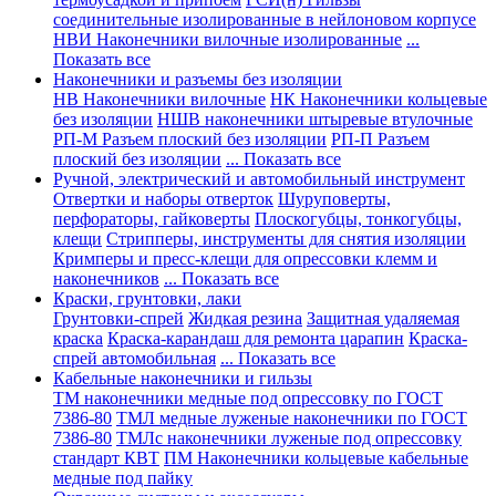
соединительные изолированные в нейлоновом корпусе
НВИ Наконечники вилочные изолированные
...
Показать все
Наконечники и разъемы без изоляции
НВ Наконечники вилочные
НК Наконечники кольцевые
без изоляции
НШВ наконечники штыревые втулочные
РП-М Разъем плоский без изоляции
РП-П Разъем
плоский без изоляции
... Показать все
Ручной, электрический и автомобильный инструмент
Отвертки и наборы отверток
Шуруповерты,
перфораторы, гайковерты
Плоскогубцы, тонкогубцы,
клещи
Стрипперы, инструменты для снятия изоляции
Кримперы и пресс-клещи для опрессовки клемм и
наконечников
... Показать все
Краски, грунтовки, лаки
Грунтовки-спрей
Жидкая резина
Защитная удаляемая
краска
Краска-карандаш для ремонта царапин
Краска-
спрей автомобильная
... Показать все
Кабельные наконечники и гильзы
ТМ наконечники медные под опрессовку по ГОСТ
7386-80
ТМЛ медные луженые наконечники по ГОСТ
7386-80
ТМЛс наконечники луженые под опрессовку
стандарт КВТ
ПМ Наконечники кольцевые кабельные
медные под пайку