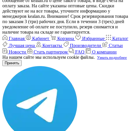
сообщение от kealan.ru о цене такого товара, в виде счета на
оплату заказа. На сайте указаны оптовые цены. Скидки
действуют не на все товары, уточните информацию у
менеджеров kealan.ru. Внимание! Срок резервирования товара
по заказам 3 (три) рабочих дня. Если в течении 3 (трех) дней
уведомление об оплате не поступило, резерв снимается и
наличие товара на складе не гарантируется.
Главная
Кабинет
Корзина
Избранные
Каталог
Лучшая цена
Контакты
Производители
Статьи
Новости
Стать партнером
FAQ
О компании
На нашем сайте мы используем cookie файлы.
Узнать подробнее
Принять