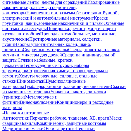
сигнальные ленты, ленты для ограждений
Изолированные
наконечники, разъемы, соединители,
коннекторы
Наконечники и разъемы без изоляции
Ручной,
электрический и автомобильный инструмент
Краски,
грунтовки, лаки
Кабельные наконечники и гильзы
Охранные
системы и аксессуары
Полировка, ремонт, уход и защита
кузова автомобиля
Провода автомобильные, монтажные,
акустические
Протирочные материалы, салфетки,
губки
Наборы уплотнительных колец, шайб,
шплинтов
Сварочные материалы
Сверла, полотна, плашки,
метчики, миксеры для дрелей
Средства индивидуальной
защиты
Стяжки кабельные, крепеж,
держатели
Термоусадочные трубки, наборы
термоусадок
Строительная химия, товары для дома и
ремонта
Хомуты червячные, силовые, стальные
стяжки
Шиномонтаж
Шумоизоляционные
материалы
Тумблеры, кнопки, клавиши, выключатели
Смазки
и смазочные материалы
Упаковка, пакеты, зип-локи
(грипперы)
Металлорукав и
фитинги
Видеонаблюдение
Кондиционеры и расходные
материлы
-
Перчатки нитриловые
Антисептики
Перчатки рабочие, тканевые, ХБ, краги
Маски
сварщика
Бахилы
Комбинезоны, защитные костюмы
Медицинские маски
Очки защитные
Перчатки