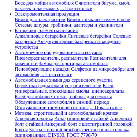
Воск для мойки автомобиля
Очистители битума, смол,
наклеек и насекомых
... Показать все
Электромонтажная продукция
Вилки для электросетей
Вилки с выключателем и реле
Сетевые шнуры, тройники, адаптеры и удлинители
Батарейки, элементы питания
Алкалиновые батарейки
Литиевые батарейки
Солевые
батарейки
Аккумуляторные батарейки и зарядные
устройства
Автомоечное оборудование и аксессуары
Пневмораспылители, распылители
Распылители для
химчистки
Замша для протирки автомобиля
Пенообразующие насадки
Салфетки из микрофибры для
автомобиля
... Показать все
Автомобильная химия для сервисного участка
Герметики радиатора и устранители течи
Клеи
универсальные, эпоксидные смолы, цианоакрилаты
Клей для лобовых стекол, наборы для ремонта
Обслуживание автомобиля в зимний период
Обслуживание тормозной системы
... Показать все
Метизы, строительный и автомобильный крепеж
Анкерная техника
Анкер клиновой с гайкой
Анкерный
болт с гайкой
Анкерный болт с шестигранной головкой
Болты
Болты с полной резьбой, шестигранная головка,
оцинкованные, DIN933, ГОСТ 7798-70