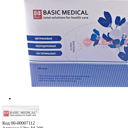
Код
00-00007112