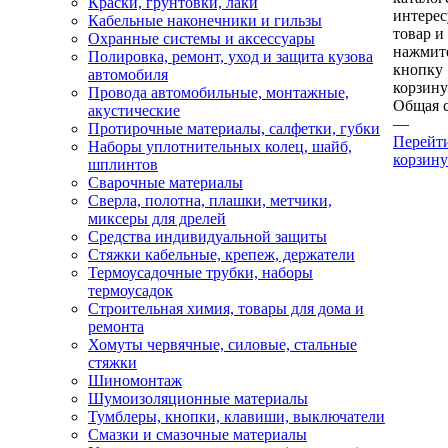
Краски, грунтовки, лаки
интере
Кабельные наконечники и гильзы
товар и
Охранные системы и аксессуары
нажмит
Полировка, ремонт, уход и защита кузова
кнопку
автомобиля
корзину
Провода автомобильные, монтажные,
Общая 
акустические
—
Протирочные материалы, салфетки, губки
Перейт
Наборы уплотнительных колец, шайб,
корзину
шплинтов
Сварочные материалы
Сверла, полотна, плашки, метчики,
миксеры для дрелей
Средства индивидуальной защиты
Стяжки кабельные, крепеж, держатели
Термоусадочные трубки, наборы
термоусадок
Строительная химия, товары для дома и
ремонта
Хомуты червячные, силовые, стальные
стяжки
Шиномонтаж
Шумоизоляционные материалы
Тумблеры, кнопки, клавиши, выключатели
Смазки и смазочные материалы