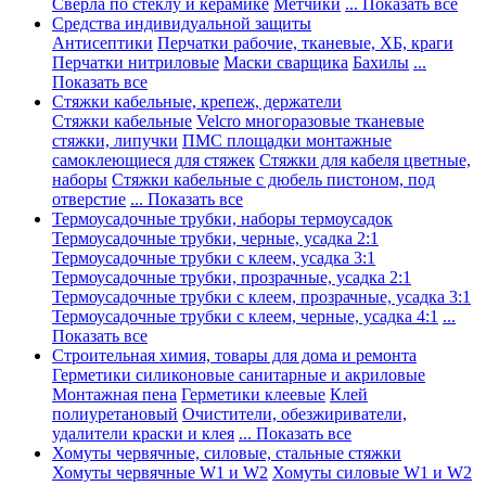
Сверла по стеклу и керамике
Метчики
... Показать все
Средства индивидуальной защиты
Антисептики
Перчатки рабочие, тканевые, ХБ, краги
Перчатки нитриловые
Маски сварщика
Бахилы
...
Показать все
Стяжки кабельные, крепеж, держатели
Стяжки кабельные
Velcro многоразовые тканевые
стяжки, липучки
ПМС площадки монтажные
самоклеющиеся для стяжек
Стяжки для кабеля цветные,
наборы
Стяжки кабельные с дюбель пистоном, под
отверстие
... Показать все
Термоусадочные трубки, наборы термоусадок
Термоусадочные трубки, черные, усадка 2:1
Термоусадочные трубки с клеем, усадка 3:1
Термоусадочные трубки, прозрачные, усадка 2:1
Термоусадочные трубки с клеем, прозрачные, усадка 3:1
Термоусадочные трубки с клеем, черные, усадка 4:1
...
Показать все
Строительная химия, товары для дома и ремонта
Герметики силиконовые санитарные и акриловые
Монтажная пена
Герметики клеевые
Клей
полиуретановый
Очистители, обезжириватели,
удалители краски и клея
... Показать все
Хомуты червячные, силовые, стальные стяжки
Хомуты червячные W1 и W2
Хомуты силовые W1 и W2