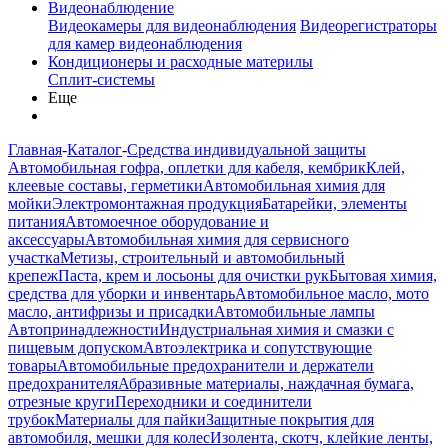
Видеонаблюдение
Видеокамеры для видеонаблюдения
Видеорегистраторы
для камер видеонаблюдения
Кондиционеры и расходные материлы
Сплит-системы
Еще
Главная
-
Каталог
-
Средства индивидуальной защиты
Автомобильная гофра, оплетки для кабеля, кембрик
Клей,
клеевые составы, герметики
Автомобильная химия для
мойки
Электромонтажная продукция
Батарейки, элементы
питания
Автомоечное оборудование и
аксессуары
Автомобильная химия для сервисного
участка
Метизы, строительный и автомобильный
крепеж
Паста, крем и лосьоны для очистки рук
Бытовая химия,
средства для уборки и инвентарь
Автомобильное масло, мото
масло, антифризы и присадки
Автомобильные лампы
Автопринадлежности
Индустриальная химия и смазки с
пищевым допуском
Автоэлектрика и сопутствующие
товары
Автомобильные предохранители и держатели
предохранителя
Абразивные материалы, наждачная бумага,
отрезные круги
Переходники и соединители
трубок
Материалы для пайки
Защитные покрытия для
автомобиля, мешки для колес
Изолента, скотч, клейкие ленты,