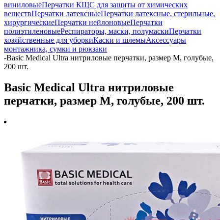
виниловые
Перчатки КЩС для защиты от химических
веществ
Перчатки латексные
Перчатки латексные, стерильные,
хирургические
Перчатки нейлоновые
Перчатки
полиэтиленовые
Респираторы, маски, полумаски
Перчатки
хозяйственные для уборки
Каски и шлемы
Аксессуары
монтажника, сумки и рюкзаки
-
Basic Medical Ultra нитриловые перчатки, размер M, голубые,
200 шт.
Basic Medical Ultra нитриловые
перчатки, размер M, голубые, 200 шт.