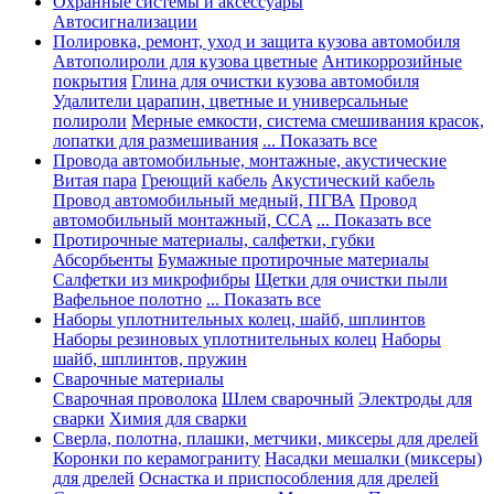
Охранные системы и аксессуары
Автосигнализации
Полировка, ремонт, уход и защита кузова автомобиля
Автополироли для кузова цветные
Антикоррозийные
покрытия
Глина для очистки кузова автомобиля
Удалители царапин, цветные и универсальные
полироли
Мерные емкости, система смешивания красок,
лопатки для размешивания
... Показать все
Провода автомобильные, монтажные, акустические
Витая пара
Греющий кабель
Акустический кабель
Провод автомобильный медный, ПГВА
Провод
автомобильный монтажный, CCA
... Показать все
Протирочные материалы, салфетки, губки
Абсорбьенты
Бумажные протирочные материалы
Салфетки из микрофибры
Щетки для очистки пыли
Вафельное полотно
... Показать все
Наборы уплотнительных колец, шайб, шплинтов
Наборы резиновых уплотнительных колец
Наборы
шайб, шплинтов, пружин
Сварочные материалы
Сварочная проволока
Шлем сварочный
Электроды для
сварки
Химия для сварки
Сверла, полотна, плашки, метчики, миксеры для дрелей
Коронки по керамограниту
Насадки мешалки (миксеры)
для дрелей
Оснастка и приспособления для дрелей