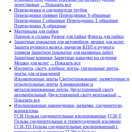
лепестковые
... Показать все
Переходники и соединители трубок
Переходники прямые
Переходники Y-образные
Переходники Г-образные
Переходники Т-образные
Переходники Х-образные
Материалы для пайки
Припои и сплавы
Разное для пайки
Флюсы для пайки
Защитные покрытия для автомобиля, мешки для колес
Защита рулевого колеса, рычагов КПП и ручного
тормоза
Защитное покрытие для малярных работ
Защитные коврики
Защитные накидки на сидения
Мешки для колес
... Показать все
Изолента, скотч, клейкие ленты, сигнальные ленты,
ленты для ограждений
Изоляционные ленты
Светоотражающие, разметочные и
оградительные ленты
Алюминиевые и
металлизированные ленты
Двухсторонний скотч
автомобильный
Двухсторонний скотч монтажный
...
Показать все
Изолированные наконечники, разъемы, соединители,
коннекторы
ГСИ Гильзы соединительные изолированные
ГСИ-Т
Гильзы соединительные в термоусадочной изоляции
ГСИ-ТП Гильзы соединительные изолированный с
термоусадкой и припоем
ГСИ(н) Гильзы