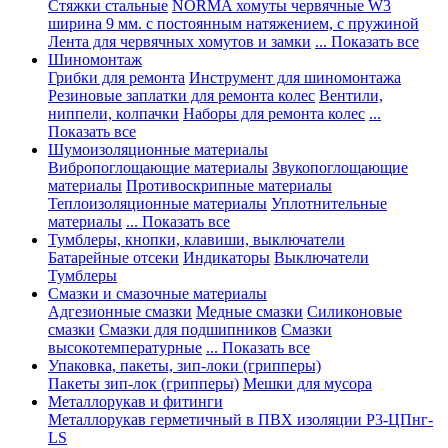
Стяжки стальные
NORMA хомуты червячные W3
ширина 9 мм. с постоянным натяжением, с пружиной
Лента для червячных хомутов и замки
... Показать все
Шиномонтаж
Грибки для ремонта
Инструмент для шиномонтажа
Резиновые заплатки для ремонта колес
Вентили,
ниппели, колпачки
Наборы для ремонта колес
...
Показать все
Шумоизоляционные материалы
Вибропоглощающие материалы
Звукопоглощающие
материалы
Противоскрипные материалы
Теплоизоляционные материалы
Уплотнительные
материалы
... Показать все
Тумблеры, кнопки, клавиши, выключатели
Батарейные отсеки
Индикаторы
Выключатели
Тумблеры
Смазки и смазочные материалы
Адгезионные смазки
Медные смазки
Силиконовые
смазки
Смазки для подшипников
Смазки
высокотемпературные
... Показать все
Упаковка, пакеты, зип-локи (грипперы)
Пакеты зип-лок (грипперы)
Мешки для мусора
Металлорукав и фитинги
Металлорукав герметичный в ПВХ изоляции Р3-ЦПнг-
LS