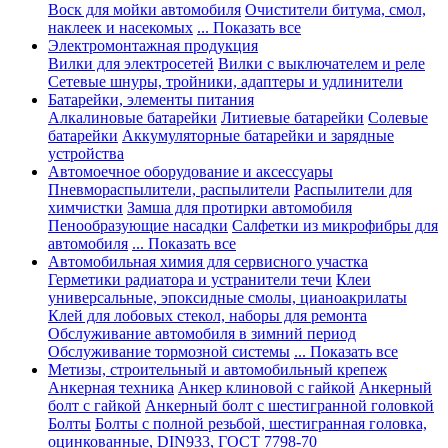
Воск для мойки автомобиля
Очистители битума, смол,
наклеек и насекомых
... Показать все
Электромонтажная продукция
Вилки для электросетей
Вилки с выключателем и реле
Сетевые шнуры, тройники, адаптеры и удлинители
Батарейки, элементы питания
Алкалиновые батарейки
Литиевые батарейки
Солевые
батарейки
Аккумуляторные батарейки и зарядные
устройства
Автомоечное оборудование и аксессуары
Пневмораспылители, распылители
Распылители для
химчистки
Замша для протирки автомобиля
Пенообразующие насадки
Салфетки из микрофибры для
автомобиля
... Показать все
Автомобильная химия для сервисного участка
Герметики радиатора и устранители течи
Клеи
универсальные, эпоксидные смолы, цианоакрилаты
Клей для лобовых стекол, наборы для ремонта
Обслуживание автомобиля в зимний период
Обслуживание тормозной системы
... Показать все
Метизы, строительный и автомобильный крепеж
Анкерная техника
Анкер клиновой с гайкой
Анкерный
болт с гайкой
Анкерный болт с шестигранной головкой
Болты
Болты с полной резьбой, шестигранная головка,
оцинкованные, DIN933, ГОСТ 7798-70