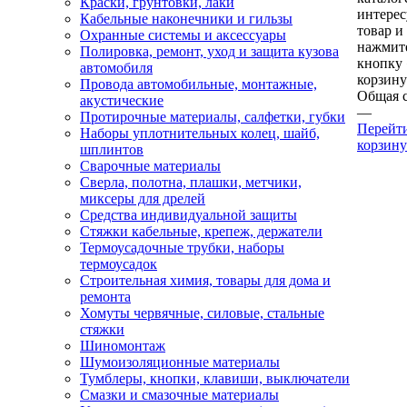
Краски, грунтовки, лаки
интере
Кабельные наконечники и гильзы
товар и
Охранные системы и аксессуары
нажмит
Полировка, ремонт, уход и защита кузова
кнопку
автомобиля
корзину
Провода автомобильные, монтажные,
Общая 
акустические
—
Протирочные материалы, салфетки, губки
Перейт
Наборы уплотнительных колец, шайб,
корзину
шплинтов
Сварочные материалы
Сверла, полотна, плашки, метчики,
миксеры для дрелей
Средства индивидуальной защиты
Стяжки кабельные, крепеж, держатели
Термоусадочные трубки, наборы
термоусадок
Строительная химия, товары для дома и
ремонта
Хомуты червячные, силовые, стальные
стяжки
Шиномонтаж
Шумоизоляционные материалы
Тумблеры, кнопки, клавиши, выключатели
Смазки и смазочные материалы