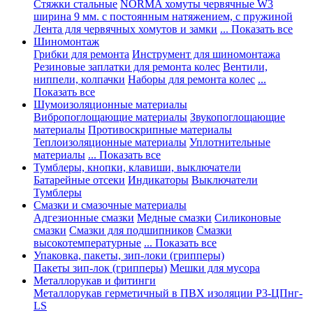
Стяжки стальные
NORMA хомуты червячные W3
ширина 9 мм. с постоянным натяжением, с пружиной
Лента для червячных хомутов и замки
... Показать все
Шиномонтаж
Грибки для ремонта
Инструмент для шиномонтажа
Резиновые заплатки для ремонта колес
Вентили,
ниппели, колпачки
Наборы для ремонта колес
...
Показать все
Шумоизоляционные материалы
Вибропоглощающие материалы
Звукопоглощающие
материалы
Противоскрипные материалы
Теплоизоляционные материалы
Уплотнительные
материалы
... Показать все
Тумблеры, кнопки, клавиши, выключатели
Батарейные отсеки
Индикаторы
Выключатели
Тумблеры
Смазки и смазочные материалы
Адгезионные смазки
Медные смазки
Силиконовые
смазки
Смазки для подшипников
Смазки
высокотемпературные
... Показать все
Упаковка, пакеты, зип-локи (грипперы)
Пакеты зип-лок (грипперы)
Мешки для мусора
Металлорукав и фитинги
Металлорукав герметичный в ПВХ изоляции Р3-ЦПнг-
LS