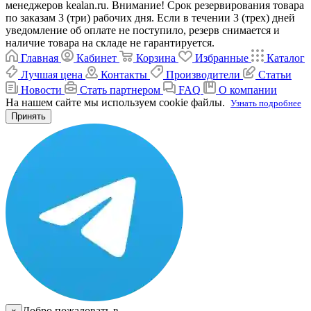
менеджеров kealan.ru. Внимание! Срок резервирования товара
по заказам 3 (три) рабочих дня. Если в течении 3 (трех) дней
уведомление об оплате не поступило, резерв снимается и
наличие товара на складе не гарантируется.
Главная
Кабинет
Корзина
Избранные
Каталог
Лучшая цена
Контакты
Производители
Статьи
Новости
Стать партнером
FAQ
О компании
На нашем сайте мы используем cookie файлы.
Узнать подробнее
Принять
Добро пожаловать в