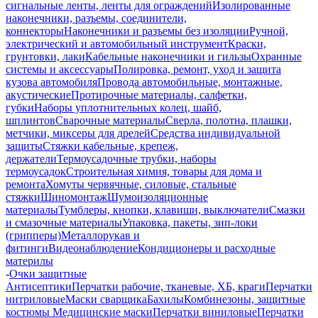
сигнальные ленты, ленты для ограждений
Изолированные
наконечники, разъемы, соединители,
коннекторы
Наконечники и разъемы без изоляции
Ручной,
электрический и автомобильный инструмент
Краски,
грунтовки, лаки
Кабельные наконечники и гильзы
Охранные
системы и аксессуары
Полировка, ремонт, уход и защита
кузова автомобиля
Провода автомобильные, монтажные,
акустические
Протирочные материалы, салфетки,
губки
Наборы уплотнительных колец, шайб,
шплинтов
Сварочные материалы
Сверла, полотна, плашки,
метчики, миксеры для дрелей
Средства индивидуальной
защиты
Стяжки кабельные, крепеж,
держатели
Термоусадочные трубки, наборы
термоусадок
Строительная химия, товары для дома и
ремонта
Хомуты червячные, силовые, стальные
стяжки
Шиномонтаж
Шумоизоляционные
материалы
Тумблеры, кнопки, клавиши, выключатели
Смазки
и смазочные материалы
Упаковка, пакеты, зип-локи
(грипперы)
Металлорукав и
фитинги
Видеонаблюдение
Кондиционеры и расходные
материлы
-
Очки защитные
Антисептики
Перчатки рабочие, тканевые, ХБ, краги
Перчатки
нитриловые
Маски сварщика
Бахилы
Комбинезоны, защитные
костюмы
Медицинские маски
Перчатки виниловые
Перчатки