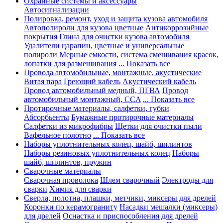
Охранные системы и аксессуары
Автосигнализации
Полировка, ремонт, уход и защита кузова автомобиля
Автополироли для кузова цветные
Антикоррозийные
покрытия
Глина для очистки кузова автомобиля
Удалители царапин, цветные и универсальные
полироли
Мерные емкости, система смешивания красок,
лопатки для размешивания
... Показать все
Провода автомобильные, монтажные, акустические
Витая пара
Греющий кабель
Акустический кабель
Провод автомобильный медный, ПГВА
Провод
автомобильный монтажный, CCA
... Показать все
Протирочные материалы, салфетки, губки
Абсорбьенты
Бумажные протирочные материалы
Салфетки из микрофибры
Щетки для очистки пыли
Вафельное полотно
... Показать все
Наборы уплотнительных колец, шайб, шплинтов
Наборы резиновых уплотнительных колец
Наборы
шайб, шплинтов, пружин
Сварочные материалы
Сварочная проволока
Шлем сварочный
Электроды для
сварки
Химия для сварки
Сверла, полотна, плашки, метчики, миксеры для дрелей
Коронки по керамограниту
Насадки мешалки (миксеры)
для дрелей
Оснастка и приспособления для дрелей