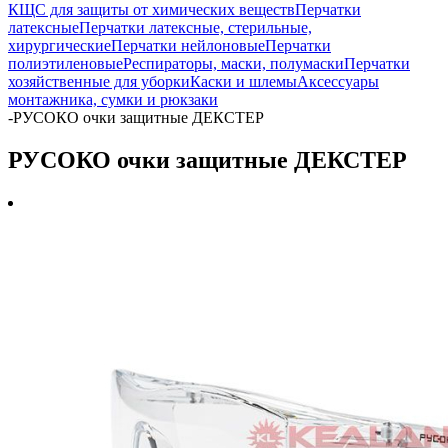
КЩС для защиты от химических веществ
Перчатки
латексные
Перчатки латексные, стерильные,
хирургические
Перчатки нейлоновые
Перчатки
полиэтиленовые
Респираторы, маски, полумаски
Перчатки
хозяйственные для уборки
Каски и шлемы
Аксессуары
монтажника, сумки и рюкзаки
-
РУСОКО очки защитные ДЕКСТЕР
РУСОКО очки защитные ДЕКСТЕР