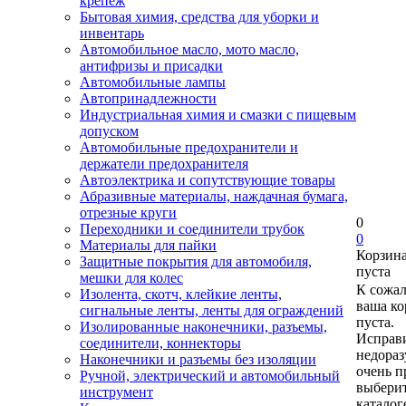
крепеж
Бытовая химия, средства для уборки и
инвентарь
Автомобильное масло, мото масло,
антифризы и присадки
Автомобильные лампы
Автопринадлежности
Индустриальная химия и смазки с пищевым
допуском
Автомобильные предохранители и
держатели предохранителя
Автоэлектрика и сопутствующие товары
Абразивные материалы, наждачная бумага,
отрезные круги
0
Переходники и соединители трубок
0
Материалы для пайки
Корзин
Защитные покрытия для автомобиля,
пуста
мешки для колес
К сожа
Изолента, скотч, клейкие ленты,
ваша ко
сигнальные ленты, ленты для ограждений
пуста.
Изолированные наконечники, разъемы,
Исправи
соединители, коннекторы
недора
Наконечники и разъемы без изоляции
очень п
Ручной, электрический и автомобильный
выберит
инструмент
каталог