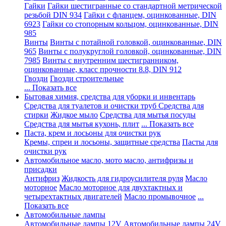
Гайки
Гайки шестигранные со стандартной метрической
резьбой DIN 934
Гайки с фланцем, оцинкованные, DIN
6923
Гайки со стопорным кольцом, оцинкованные, DIN
985
Винты
Винты с потайной головкой, оцинкованные, DIN
965
Винты с полукруглой головкой, оцинкованные, DIN
7985
Винты с внутренним шестигранником,
оцинкованные, класс прочности 8.8, DIN 912
Гвозди
Гвозди строительные
... Показать все
Бытовая химия, средства для уборки и инвентарь
Средства для туалетов и очистки труб
Средства для
стирки
Жидкое мыло
Средства для мытья посуды
Средства для мытья кухонь, плит
... Показать все
Паста, крем и лосьоны для очистки рук
Кремы, спреи и лосьоны, защитные средства
Пасты для
очистки рук
Автомобильное масло, мото масло, антифризы и
присадки
Антифриз
Жидкость для гидроусилителя руля
Масло
моторное
Масло моторное для двухтактных и
четырехтактных двигателей
Масло промывочное
...
Показать все
Автомобильные лампы
Автомобильные лампы 12V
Автомобильные лампы 24V