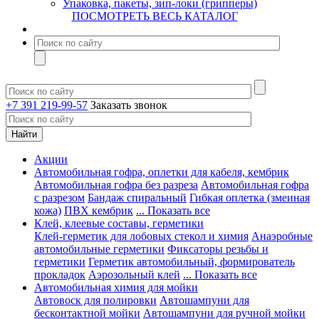
Упаковка, пакеты, зип-локи (грипперы)
ПОСМОТРЕТЬ ВЕСЬ КАТАЛОГ
+7 391 219-99-57
Заказать звонок
Акции
Автомобильная гофра, оплетки для кабеля, кембрик
Автомобильная гофра без разреза
Автомобильная гофра
с разрезом
Бандаж спиральный
Гибкая оплетка (змеиная
кожа)
ПВХ кембрик
... Показать все
Клей, клеевые составы, герметики
Клей-герметик для лобовых стекол и химия
Анаэробные
автомобильные герметики
Фиксаторы резьбы и
герметики
Герметик автомобильный, формирователь
прокладок
Аэрозольный клей
... Показать все
Автомобильная химия для мойки
Автовоск для полировки
Автошампуни для
бесконтактной мойки
Автошампуни для ручной мойки