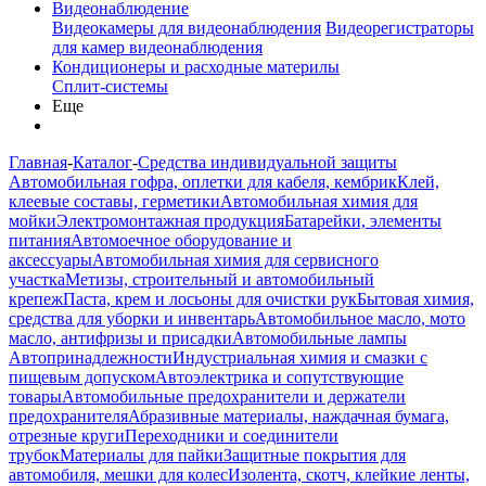
Видеонаблюдение
Видеокамеры для видеонаблюдения
Видеорегистраторы
для камер видеонаблюдения
Кондиционеры и расходные материлы
Сплит-системы
Еще
Главная
-
Каталог
-
Средства индивидуальной защиты
Автомобильная гофра, оплетки для кабеля, кембрик
Клей,
клеевые составы, герметики
Автомобильная химия для
мойки
Электромонтажная продукция
Батарейки, элементы
питания
Автомоечное оборудование и
аксессуары
Автомобильная химия для сервисного
участка
Метизы, строительный и автомобильный
крепеж
Паста, крем и лосьоны для очистки рук
Бытовая химия,
средства для уборки и инвентарь
Автомобильное масло, мото
масло, антифризы и присадки
Автомобильные лампы
Автопринадлежности
Индустриальная химия и смазки с
пищевым допуском
Автоэлектрика и сопутствующие
товары
Автомобильные предохранители и держатели
предохранителя
Абразивные материалы, наждачная бумага,
отрезные круги
Переходники и соединители
трубок
Материалы для пайки
Защитные покрытия для
автомобиля, мешки для колес
Изолента, скотч, клейкие ленты,