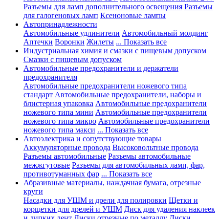
Разъемы для ламп дополнительного освещения
Разъемы
для галогеновых ламп
Ксеноновые лампы
Автопринадлежности
Автомобильные удлинители
Автомобильный молдинг
Аптечки
Воронки
Жилеты
... Показать все
Индустриальная химия и смазки с пищевым допуском
Смазки с пищевым допуском
Автомобильные предохранители и держатели
предохранителя
Автомобильные предохранители ножевого типа
стандарт
Автомобильные предохранители, наборы и
блистерная упаковка
Автомобильные предохранители
ножевого типа мини
Автомобильные предохранители
ножевого типа микро
Автомобильные предохранители
ножевого типа макси
... Показать все
Автоэлектрика и сопутствующие товары
Аккумуляторные провода
Высоковольтные провода
Разъемы автомобильные
Разъемы автомобильные
межжгутовые
Разъемы для автомобильных ламп, фар,
противотуманных фар
... Показать все
Абразивные материалы, наждачная бумага, отрезные
круги
Насадки для УШМ и дрели для полировки
Щетки и
корщетки для дрелей и УШМ
Диск для удаления наклеек
и липких лент
Диски отрезные по металлу
Диски