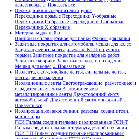
лепестковые
... Показать все
Переходники и соединители трубок
Переходники прямые
Переходники Y-образные
Переходники Г-образные
Переходники Т-образные
Переходники Х-образные
Материалы для пайки
Припои и сплавы
Разное для пайки
Флюсы для пайки
Защитные покрытия для автомобиля, мешки для колес
Защита рулевого колеса, рычагов КПП и ручного
тормоза
Защитное покрытие для малярных работ
Защитные коврики
Защитные накидки на сидения
Мешки для колес
... Показать все
Изолента, скотч, клейкие ленты, сигнальные ленты,
ленты для ограждений
Изоляционные ленты
Светоотражающие, разметочные и
оградительные ленты
Алюминиевые и
металлизированные ленты
Двухсторонний скотч
автомобильный
Двухсторонний скотч монтажный
...
Показать все
Изолированные наконечники, разъемы, соединители,
коннекторы
ГСИ Гильзы соединительные изолированные
ГСИ-Т
Гильзы соединительные в термоусадочной изоляции
ГСИ-ТП Гильзы соединительные изолированный с
термоусадкой и припоем
ГСИ(н) Гильзы