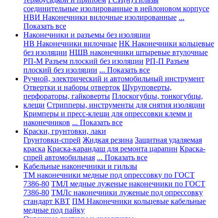
соединительные изолированные в нейлоновом корпусе
НВИ Наконечники вилочные изолированные
...
Показать все
Наконечники и разъемы без изоляции
НВ Наконечники вилочные
НК Наконечники кольцевые
без изоляции
НШВ наконечники штыревые втулочные
РП-М Разъем плоский без изоляции
РП-П Разъем
плоский без изоляции
... Показать все
Ручной, электрический и автомобильный инструмент
Отвертки и наборы отверток
Шуруповерты,
перфораторы, гайковерты
Плоскогубцы, тонкогубцы,
клещи
Стрипперы, инструменты для снятия изоляции
Кримперы и пресс-клещи для опрессовки клемм и
наконечников
... Показать все
Краски, грунтовки, лаки
Грунтовки-спрей
Жидкая резина
Защитная удаляемая
краска
Краска-карандаш для ремонта царапин
Краска-
спрей автомобильная
... Показать все
Кабельные наконечники и гильзы
ТМ наконечники медные под опрессовку по ГОСТ
7386-80
ТМЛ медные луженые наконечники по ГОСТ
7386-80
ТМЛс наконечники луженые под опрессовку
стандарт КВТ
ПМ Наконечники кольцевые кабельные
медные под пайку