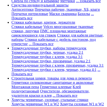
Сверла по стеклу и керамике
Метчики
... Показать все
Средства индивидуальной защиты
Антисептики
Перчатки рабочие, тканевые, ХБ, краги
Перчатки нитриловые
Маски сварщика
Бахилы
...
Показать все
Стяжки кабельные, крепеж, держатели
Стяжки кабельные
Velcro многоразовые тканевые
стяжки, липучки
ПМС площадки монтажные
самоклеющиеся для стяжек
Стяжки для кабеля цветные,
наборы
Стяжки кабельные с дюбель пистоном, под
отверстие
... Показать все
Термоусадочные трубки, наборы термоусадок
Термоусадочные трубки, черные, усадка 2:1
Термоусадочные трубки с клеем, усадка 3:1
Термоусадочные трубки, прозрачные, усадка 2:1
Термоусадочные трубки с клеем, прозрачные, усадка 3:1
Термоусадочные трубки с клеем, черные, усадка 4:1
...
Показать все
Строительная химия, товары для дома и ремонта
Герметики силиконовые санитарные и акриловые
Монтажная пена
Герметики клеевые
Клей
полиуретановый
Очистители, обезжириватели,
удалители краски и клея
... Показать все
Хомуты червячные, силовые, стальные стяжки
Хомуты червячные W1 и W2
Хомуты силовые W1 и W2