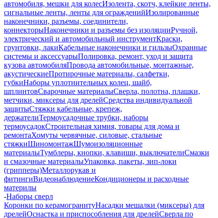
автомобиля, мешки для колес
Изолента, скотч, клейкие ленты,
сигнальные ленты, ленты для ограждений
Изолированные
наконечники, разъемы, соединители,
коннекторы
Наконечники и разъемы без изоляции
Ручной,
электрический и автомобильный инструмент
Краски,
грунтовки, лаки
Кабельные наконечники и гильзы
Охранные
системы и аксессуары
Полировка, ремонт, уход и защита
кузова автомобиля
Провода автомобильные, монтажные,
акустические
Протирочные материалы, салфетки,
губки
Наборы уплотнительных колец, шайб,
шплинтов
Сварочные материалы
Сверла, полотна, плашки,
метчики, миксеры для дрелей
Средства индивидуальной
защиты
Стяжки кабельные, крепеж,
держатели
Термоусадочные трубки, наборы
термоусадок
Строительная химия, товары для дома и
ремонта
Хомуты червячные, силовые, стальные
стяжки
Шиномонтаж
Шумоизоляционные
материалы
Тумблеры, кнопки, клавиши, выключатели
Смазки
и смазочные материалы
Упаковка, пакеты, зип-локи
(грипперы)
Металлорукав и
фитинги
Видеонаблюдение
Кондиционеры и расходные
материлы
-
Наборы сверл
Коронки по керамограниту
Насадки мешалки (миксеры) для
дрелей
Оснастка и приспособления для дрелей
Сверла по