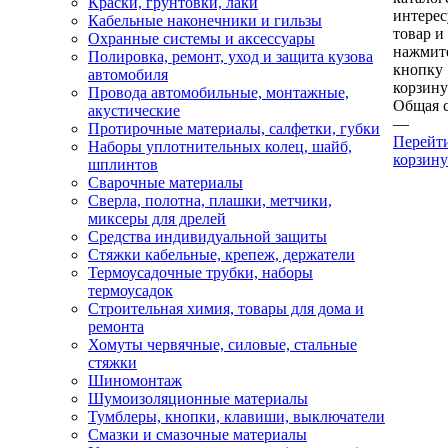
Краски, грунтовки, лаки
интере
Кабельные наконечники и гильзы
товар и
Охранные системы и аксессуары
нажмит
Полировка, ремонт, уход и защита кузова
кнопку
автомобиля
корзину
Провода автомобильные, монтажные,
Общая 
акустические
—
Протирочные материалы, салфетки, губки
Перейт
Наборы уплотнительных колец, шайб,
корзину
шплинтов
Сварочные материалы
Сверла, полотна, плашки, метчики,
миксеры для дрелей
Средства индивидуальной защиты
Стяжки кабельные, крепеж, держатели
Термоусадочные трубки, наборы
термоусадок
Строительная химия, товары для дома и
ремонта
Хомуты червячные, силовые, стальные
стяжки
Шиномонтаж
Шумоизоляционные материалы
Тумблеры, кнопки, клавиши, выключатели
Смазки и смазочные материалы