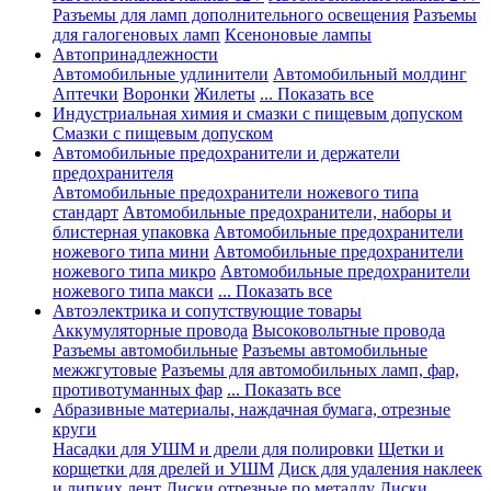
Разъемы для ламп дополнительного освещения
Разъемы
для галогеновых ламп
Ксеноновые лампы
Автопринадлежности
Автомобильные удлинители
Автомобильный молдинг
Аптечки
Воронки
Жилеты
... Показать все
Индустриальная химия и смазки с пищевым допуском
Смазки с пищевым допуском
Автомобильные предохранители и держатели
предохранителя
Автомобильные предохранители ножевого типа
стандарт
Автомобильные предохранители, наборы и
блистерная упаковка
Автомобильные предохранители
ножевого типа мини
Автомобильные предохранители
ножевого типа микро
Автомобильные предохранители
ножевого типа макси
... Показать все
Автоэлектрика и сопутствующие товары
Аккумуляторные провода
Высоковольтные провода
Разъемы автомобильные
Разъемы автомобильные
межжгутовые
Разъемы для автомобильных ламп, фар,
противотуманных фар
... Показать все
Абразивные материалы, наждачная бумага, отрезные
круги
Насадки для УШМ и дрели для полировки
Щетки и
корщетки для дрелей и УШМ
Диск для удаления наклеек
и липких лент
Диски отрезные по металлу
Диски