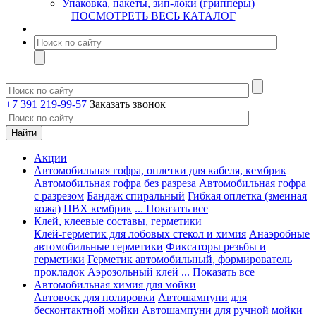
Упаковка, пакеты, зип-локи (грипперы)
ПОСМОТРЕТЬ ВЕСЬ КАТАЛОГ
+7 391 219-99-57
Заказать звонок
Акции
Автомобильная гофра, оплетки для кабеля, кембрик
Автомобильная гофра без разреза
Автомобильная гофра
с разрезом
Бандаж спиральный
Гибкая оплетка (змеиная
кожа)
ПВХ кембрик
... Показать все
Клей, клеевые составы, герметики
Клей-герметик для лобовых стекол и химия
Анаэробные
автомобильные герметики
Фиксаторы резьбы и
герметики
Герметик автомобильный, формирователь
прокладок
Аэрозольный клей
... Показать все
Автомобильная химия для мойки
Автовоск для полировки
Автошампуни для
бесконтактной мойки
Автошампуни для ручной мойки