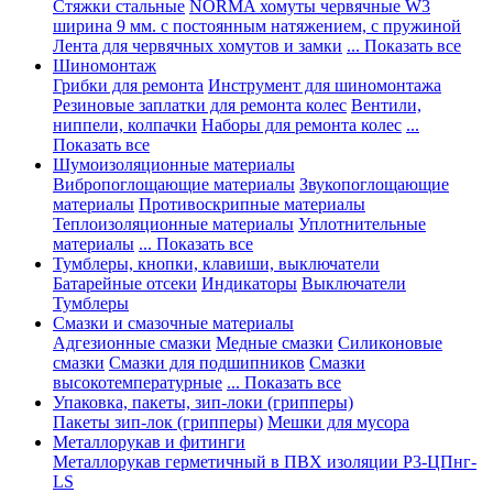
Стяжки стальные
NORMA хомуты червячные W3
ширина 9 мм. с постоянным натяжением, с пружиной
Лента для червячных хомутов и замки
... Показать все
Шиномонтаж
Грибки для ремонта
Инструмент для шиномонтажа
Резиновые заплатки для ремонта колес
Вентили,
ниппели, колпачки
Наборы для ремонта колес
...
Показать все
Шумоизоляционные материалы
Вибропоглощающие материалы
Звукопоглощающие
материалы
Противоскрипные материалы
Теплоизоляционные материалы
Уплотнительные
материалы
... Показать все
Тумблеры, кнопки, клавиши, выключатели
Батарейные отсеки
Индикаторы
Выключатели
Тумблеры
Смазки и смазочные материалы
Адгезионные смазки
Медные смазки
Силиконовые
смазки
Смазки для подшипников
Смазки
высокотемпературные
... Показать все
Упаковка, пакеты, зип-локи (грипперы)
Пакеты зип-лок (грипперы)
Мешки для мусора
Металлорукав и фитинги
Металлорукав герметичный в ПВХ изоляции Р3-ЦПнг-
LS