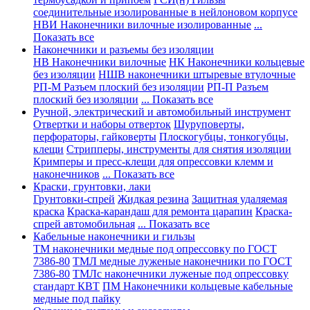
соединительные изолированные в нейлоновом корпусе
НВИ Наконечники вилочные изолированные
...
Показать все
Наконечники и разъемы без изоляции
НВ Наконечники вилочные
НК Наконечники кольцевые
без изоляции
НШВ наконечники штыревые втулочные
РП-М Разъем плоский без изоляции
РП-П Разъем
плоский без изоляции
... Показать все
Ручной, электрический и автомобильный инструмент
Отвертки и наборы отверток
Шуруповерты,
перфораторы, гайковерты
Плоскогубцы, тонкогубцы,
клещи
Стрипперы, инструменты для снятия изоляции
Кримперы и пресс-клещи для опрессовки клемм и
наконечников
... Показать все
Краски, грунтовки, лаки
Грунтовки-спрей
Жидкая резина
Защитная удаляемая
краска
Краска-карандаш для ремонта царапин
Краска-
спрей автомобильная
... Показать все
Кабельные наконечники и гильзы
ТМ наконечники медные под опрессовку по ГОСТ
7386-80
ТМЛ медные луженые наконечники по ГОСТ
7386-80
ТМЛс наконечники луженые под опрессовку
стандарт КВТ
ПМ Наконечники кольцевые кабельные
медные под пайку