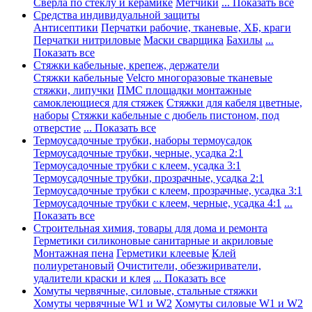
Сверла по стеклу и керамике
Метчики
... Показать все
Средства индивидуальной защиты
Антисептики
Перчатки рабочие, тканевые, ХБ, краги
Перчатки нитриловые
Маски сварщика
Бахилы
...
Показать все
Стяжки кабельные, крепеж, держатели
Стяжки кабельные
Velcro многоразовые тканевые
стяжки, липучки
ПМС площадки монтажные
самоклеющиеся для стяжек
Стяжки для кабеля цветные,
наборы
Стяжки кабельные с дюбель пистоном, под
отверстие
... Показать все
Термоусадочные трубки, наборы термоусадок
Термоусадочные трубки, черные, усадка 2:1
Термоусадочные трубки с клеем, усадка 3:1
Термоусадочные трубки, прозрачные, усадка 2:1
Термоусадочные трубки с клеем, прозрачные, усадка 3:1
Термоусадочные трубки с клеем, черные, усадка 4:1
...
Показать все
Строительная химия, товары для дома и ремонта
Герметики силиконовые санитарные и акриловые
Монтажная пена
Герметики клеевые
Клей
полиуретановый
Очистители, обезжириватели,
удалители краски и клея
... Показать все
Хомуты червячные, силовые, стальные стяжки
Хомуты червячные W1 и W2
Хомуты силовые W1 и W2