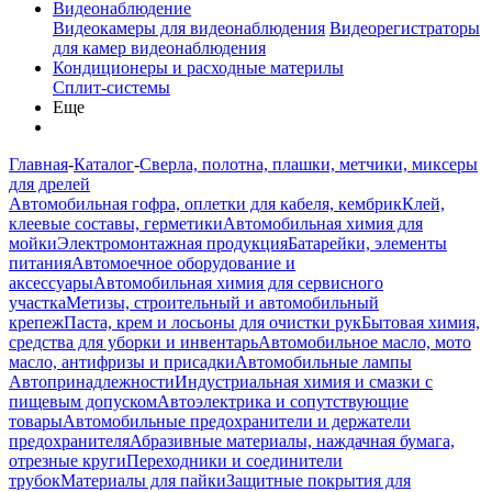
Видеонаблюдение
Видеокамеры для видеонаблюдения
Видеорегистраторы
для камер видеонаблюдения
Кондиционеры и расходные материлы
Сплит-системы
Еще
Главная
-
Каталог
-
Сверла, полотна, плашки, метчики, миксеры
для дрелей
Автомобильная гофра, оплетки для кабеля, кембрик
Клей,
клеевые составы, герметики
Автомобильная химия для
мойки
Электромонтажная продукция
Батарейки, элементы
питания
Автомоечное оборудование и
аксессуары
Автомобильная химия для сервисного
участка
Метизы, строительный и автомобильный
крепеж
Паста, крем и лосьоны для очистки рук
Бытовая химия,
средства для уборки и инвентарь
Автомобильное масло, мото
масло, антифризы и присадки
Автомобильные лампы
Автопринадлежности
Индустриальная химия и смазки с
пищевым допуском
Автоэлектрика и сопутствующие
товары
Автомобильные предохранители и держатели
предохранителя
Абразивные материалы, наждачная бумага,
отрезные круги
Переходники и соединители
трубок
Материалы для пайки
Защитные покрытия для