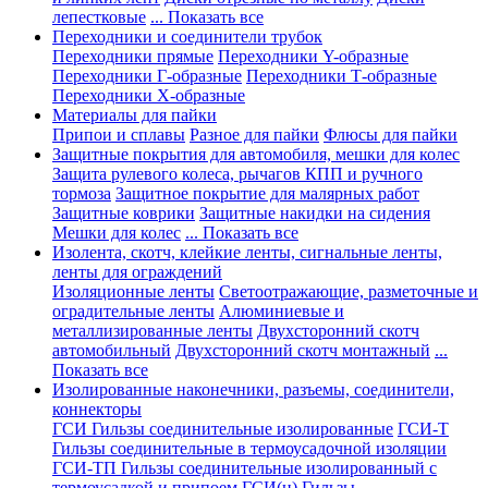
лепестковые
... Показать все
Переходники и соединители трубок
Переходники прямые
Переходники Y-образные
Переходники Г-образные
Переходники Т-образные
Переходники Х-образные
Материалы для пайки
Припои и сплавы
Разное для пайки
Флюсы для пайки
Защитные покрытия для автомобиля, мешки для колес
Защита рулевого колеса, рычагов КПП и ручного
тормоза
Защитное покрытие для малярных работ
Защитные коврики
Защитные накидки на сидения
Мешки для колес
... Показать все
Изолента, скотч, клейкие ленты, сигнальные ленты,
ленты для ограждений
Изоляционные ленты
Светоотражающие, разметочные и
оградительные ленты
Алюминиевые и
металлизированные ленты
Двухсторонний скотч
автомобильный
Двухсторонний скотч монтажный
...
Показать все
Изолированные наконечники, разъемы, соединители,
коннекторы
ГСИ Гильзы соединительные изолированные
ГСИ-Т
Гильзы соединительные в термоусадочной изоляции
ГСИ-ТП Гильзы соединительные изолированный с
термоусадкой и припоем
ГСИ(н) Гильзы