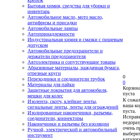
крепеж
Бытовая химия, средства для уборки и
инвентарь
Автомобильное масло, мото масло,
антифризы и присадки
Автомобильные лампы
Автопринадлежности
Индустриальная химия и смазки с пищевым
допуском
Автомобильные предохранители и
держатели предохранителя
Автоэлектрика и сопутствующие товары
Абразивные материалы, наждачная бумага,
отрезные круги
0
Переходники и соединители трубок
0
Материалы для пайки
Корзин
Защитные покрытия для автомобиля,
пуста
мешки для колес
К сожа
Изолента, скотч, клейкие ленты,
ваша ко
сигнальные ленты, ленты для ограждений
пуста.
Изолированные наконечники, разъемы,
Исправи
соединители, коннекторы
недора
Наконечники и разъемы без изоляции
очень п
Ручной, электрический и автомобильный
выберит
инструмент
каталог