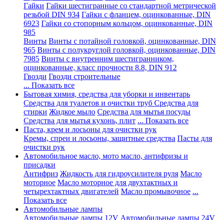
Гайки
Гайки шестигранные со стандартной метрической
резьбой DIN 934
Гайки с фланцем, оцинкованные, DIN
6923
Гайки со стопорным кольцом, оцинкованные, DIN
985
Винты
Винты с потайной головкой, оцинкованные, DIN
965
Винты с полукруглой головкой, оцинкованные, DIN
7985
Винты с внутренним шестигранником,
оцинкованные, класс прочности 8.8, DIN 912
Гвозди
Гвозди строительные
... Показать все
Бытовая химия, средства для уборки и инвентарь
Средства для туалетов и очистки труб
Средства для
стирки
Жидкое мыло
Средства для мытья посуды
Средства для мытья кухонь, плит
... Показать все
Паста, крем и лосьоны для очистки рук
Кремы, спреи и лосьоны, защитные средства
Пасты для
очистки рук
Автомобильное масло, мото масло, антифризы и
присадки
Антифриз
Жидкость для гидроусилителя руля
Масло
моторное
Масло моторное для двухтактных и
четырехтактных двигателей
Масло промывочное
...
Показать все
Автомобильные лампы
Автомобильные лампы 12V
Автомобильные лампы 24V