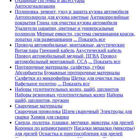
Охранные системы и аксессуары
Автосигнализации
Полировка, ремонт, уход и защита кузова автомобиля
Автополироли для кузова цветные
Антикоррозийные
покрытия
Глина для очистки кузова автомобиля
Удалители царапин, цветные и универсальные
полироли
Мерные емкости, система смешивания красок,
лопатки для размешивания
... Показать все
Провода автомобильные, монтажные, акустические
Витая пара
Греющий кабель
Акустический кабель
Провод автомобильный медный, ПГВА
Провод
автомобильный монтажный, CCA
... Показать все
Протирочные материалы, салфетки, губки
Абсорбьенты
Бумажные протирочные материалы
Салфетки из микрофибры
Щетки для очистки пыли
Вафельное полотно
... Показать все
Наборы уплотнительных колец, шайб, шплинтов
Наборы резиновых уплотнительных колец
Наборы
шайб, шплинтов, пружин
Сварочные материалы
Сварочная проволока
Шлем сварочный
Электроды для
сварки
Химия для сварки
Сверла, полотна, плашки, метчики, миксеры для дрелей
Коронки по керамограниту
Насадки мешалки (миксеры)
для дрелей
Оснастка и приспособления для дрелей