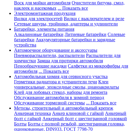
Воск для мойки автомобиля
Очистители битума, смол,
наклеек и насекомых
... Показать все
Электромонтажная продукция
Вилки для электросетей
Вилки с выключателем и реле
Сетевые шнуры, тройники, адаптеры и удлинители
Батарейки, элементы питания
Алкалиновые батарейки
Литиевые батарейки
Солевые
батарейки
Аккумуляторные батарейки и зарядные
устройства
Автомоечное оборудование и аксессуары
Пневмораспылители, распылители
Распылители для
химчистки
Замша для протирки автомобиля
Пенообразующие насадки
Салфетки из микрофибры для
автомобиля
... Показать все
Автомобильная химия для сервисного участка
Герметики радиатора и устранители течи
Клеи
универсальные, эпоксидные смолы, цианоакрилаты
Клей для лобовых стекол, наборы для ремонта
Обслуживание автомобиля в зимний период
Обслуживание тормозной системы
... Показать все
Метизы, строительный и автомобильный крепеж
Анкерная техника
Анкер клиновой с гайкой
Анкерный
болт с гайкой
Анкерный болт с шестигранной головкой
Болты
Болты с полной резьбой, шестигранная головка,
оцинкованные, DIN933, ГОСТ 7798-70