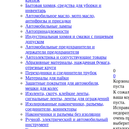
крепеж
Бытовая химия, средства для уборки и
инвентарь
Автомобильное масло, мото масло,
антифризы и присадки
Автомобильные лампы
Автопринадлежности
Индустриальная химия и смазки с пищевым
допуском
Автомобильные предохранители и
держатели предохранителя
Автоэлектрика и сопутствующие товары
Абразивные материалы, наждачная бумага,
отрезные круги
0
Переходники и соединители трубок
0
Материалы для пайки
Корзин
Защитные покрытия для автомобиля,
пуста
мешки для колес
К сожа
Изолента, скотч, клейкие ленты,
ваша ко
сигнальные ленты, ленты для ограждений
пуста.
Изолированные наконечники, разъемы,
Исправи
соединители, коннекторы
недора
Наконечники и разъемы без изоляции
очень п
Ручной, электрический и автомобильный
выберит
инструмент
каталог