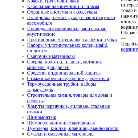
Краски, грунтовки, лаки
интере
Кабельные наконечники и гильзы
товар и
Охранные системы и аксессуары
нажмит
Полировка, ремонт, уход и защита кузова
кнопку
автомобиля
корзину
Провода автомобильные, монтажные,
Общая 
акустические
—
Протирочные материалы, салфетки, губки
Перейт
Наборы уплотнительных колец, шайб,
корзину
шплинтов
Сварочные материалы
Сверла, полотна, плашки, метчики,
миксеры для дрелей
Средства индивидуальной защиты
Стяжки кабельные, крепеж, держатели
Термоусадочные трубки, наборы
термоусадок
Строительная химия, товары для дома и
ремонта
Хомуты червячные, силовые, стальные
стяжки
Шиномонтаж
Шумоизоляционные материалы
Тумблеры, кнопки, клавиши, выключатели
Смазки и смазочные материалы