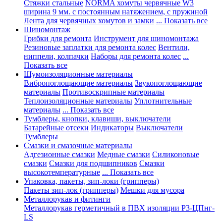
Стяжки стальные
NORMA хомуты червячные W3
ширина 9 мм. с постоянным натяжением, с пружиной
Лента для червячных хомутов и замки
... Показать все
Шиномонтаж
Грибки для ремонта
Инструмент для шиномонтажа
Резиновые заплатки для ремонта колес
Вентили,
ниппели, колпачки
Наборы для ремонта колес
...
Показать все
Шумоизоляционные материалы
Вибропоглощающие материалы
Звукопоглощающие
материалы
Противоскрипные материалы
Теплоизоляционные материалы
Уплотнительные
материалы
... Показать все
Тумблеры, кнопки, клавиши, выключатели
Батарейные отсеки
Индикаторы
Выключатели
Тумблеры
Смазки и смазочные материалы
Адгезионные смазки
Медные смазки
Силиконовые
смазки
Смазки для подшипников
Смазки
высокотемпературные
... Показать все
Упаковка, пакеты, зип-локи (грипперы)
Пакеты зип-лок (грипперы)
Мешки для мусора
Металлорукав и фитинги
Металлорукав герметичный в ПВХ изоляции Р3-ЦПнг-
LS