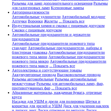
Разъемы для ламп дополнительного освещения
Разъемы
для галогеновых ламп
Ксеноновые лампы
Автопринадлежности
Автомобильные удлинители
Автомобильный молдинг
Аптечки
Воронки
Жилеты
... Показать все
Индустриальная химия и смазки с пищевым допуском
Смазки с пищевым допуском
Автомобильные предохранители и держатели
предохранителя
Автомобильные предохранители ножевого типа
стандарт
Автомобильные предохранители, наборы и
блистерная упаковка
Автомобильные предохранители
ножевого типа мини
Автомобильные предохранители
ножевого типа микро
Автомобильные предохранители
ножевого типа макси
... Показать все
Автоэлектрика и сопутствующие товары
Аккумуляторные провода
Высоковольтные провода
Разъемы автомобильные
Разъемы автомобильные
межжгутовые
Разъемы для автомобильных ламп, фар,
противотуманных фар
... Показать все
Абразивные материалы, наждачная бумага, отрезные
круги
Насадки для УШМ и дрели для полировки
Щетки и
корщетки для дрелей и УШМ
Диск для удаления наклеек
и липких лент
Диски отрезные по металлу
Диски