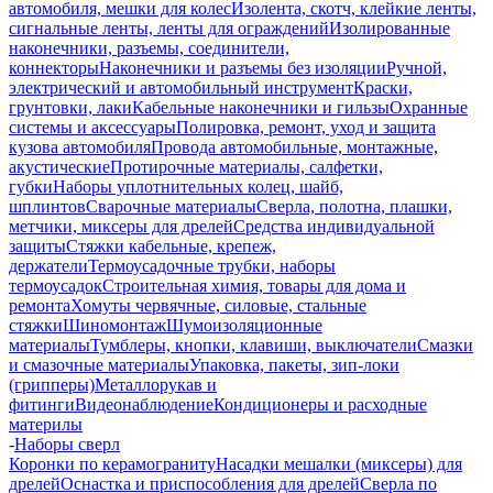
автомобиля, мешки для колес
Изолента, скотч, клейкие ленты,
сигнальные ленты, ленты для ограждений
Изолированные
наконечники, разъемы, соединители,
коннекторы
Наконечники и разъемы без изоляции
Ручной,
электрический и автомобильный инструмент
Краски,
грунтовки, лаки
Кабельные наконечники и гильзы
Охранные
системы и аксессуары
Полировка, ремонт, уход и защита
кузова автомобиля
Провода автомобильные, монтажные,
акустические
Протирочные материалы, салфетки,
губки
Наборы уплотнительных колец, шайб,
шплинтов
Сварочные материалы
Сверла, полотна, плашки,
метчики, миксеры для дрелей
Средства индивидуальной
защиты
Стяжки кабельные, крепеж,
держатели
Термоусадочные трубки, наборы
термоусадок
Строительная химия, товары для дома и
ремонта
Хомуты червячные, силовые, стальные
стяжки
Шиномонтаж
Шумоизоляционные
материалы
Тумблеры, кнопки, клавиши, выключатели
Смазки
и смазочные материалы
Упаковка, пакеты, зип-локи
(грипперы)
Металлорукав и
фитинги
Видеонаблюдение
Кондиционеры и расходные
материлы
-
Наборы сверл
Коронки по керамограниту
Насадки мешалки (миксеры) для
дрелей
Оснастка и приспособления для дрелей
Сверла по