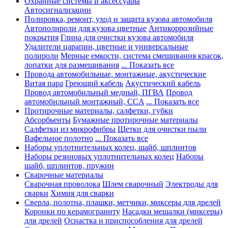
Охранные системы и аксессуары
Автосигнализации
Полировка, ремонт, уход и защита кузова автомобиля
Автополироли для кузова цветные
Антикоррозийные
покрытия
Глина для очистки кузова автомобиля
Удалители царапин, цветные и универсальные
полироли
Мерные емкости, система смешивания красок,
лопатки для размешивания
... Показать все
Провода автомобильные, монтажные, акустические
Витая пара
Греющий кабель
Акустический кабель
Провод автомобильный медный, ПГВА
Провод
автомобильный монтажный, CCA
... Показать все
Протирочные материалы, салфетки, губки
Абсорбьенты
Бумажные протирочные материалы
Салфетки из микрофибры
Щетки для очистки пыли
Вафельное полотно
... Показать все
Наборы уплотнительных колец, шайб, шплинтов
Наборы резиновых уплотнительных колец
Наборы
шайб, шплинтов, пружин
Сварочные материалы
Сварочная проволока
Шлем сварочный
Электроды для
сварки
Химия для сварки
Сверла, полотна, плашки, метчики, миксеры для дрелей
Коронки по керамограниту
Насадки мешалки (миксеры)
для дрелей
Оснастка и приспособления для дрелей