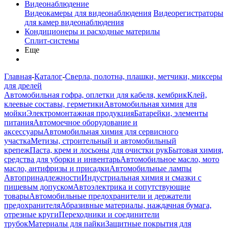
Видеонаблюдение
Видеокамеры для видеонаблюдения
Видеорегистраторы
для камер видеонаблюдения
Кондиционеры и расходные материлы
Сплит-системы
Еще
Главная
-
Каталог
-
Сверла, полотна, плашки, метчики, миксеры
для дрелей
Автомобильная гофра, оплетки для кабеля, кембрик
Клей,
клеевые составы, герметики
Автомобильная химия для
мойки
Электромонтажная продукция
Батарейки, элементы
питания
Автомоечное оборудование и
аксессуары
Автомобильная химия для сервисного
участка
Метизы, строительный и автомобильный
крепеж
Паста, крем и лосьоны для очистки рук
Бытовая химия,
средства для уборки и инвентарь
Автомобильное масло, мото
масло, антифризы и присадки
Автомобильные лампы
Автопринадлежности
Индустриальная химия и смазки с
пищевым допуском
Автоэлектрика и сопутствующие
товары
Автомобильные предохранители и держатели
предохранителя
Абразивные материалы, наждачная бумага,
отрезные круги
Переходники и соединители
трубок
Материалы для пайки
Защитные покрытия для