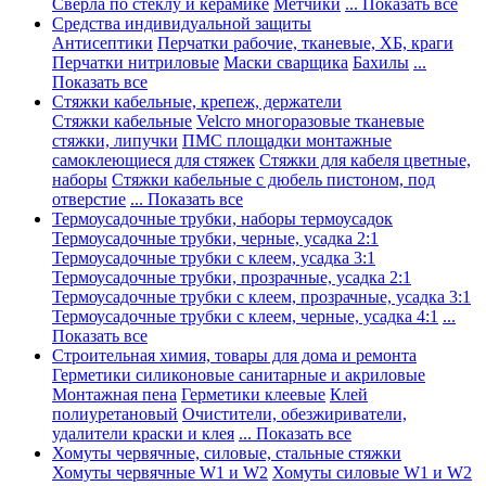
Сверла по стеклу и керамике
Метчики
... Показать все
Средства индивидуальной защиты
Антисептики
Перчатки рабочие, тканевые, ХБ, краги
Перчатки нитриловые
Маски сварщика
Бахилы
...
Показать все
Стяжки кабельные, крепеж, держатели
Стяжки кабельные
Velcro многоразовые тканевые
стяжки, липучки
ПМС площадки монтажные
самоклеющиеся для стяжек
Стяжки для кабеля цветные,
наборы
Стяжки кабельные с дюбель пистоном, под
отверстие
... Показать все
Термоусадочные трубки, наборы термоусадок
Термоусадочные трубки, черные, усадка 2:1
Термоусадочные трубки с клеем, усадка 3:1
Термоусадочные трубки, прозрачные, усадка 2:1
Термоусадочные трубки с клеем, прозрачные, усадка 3:1
Термоусадочные трубки с клеем, черные, усадка 4:1
...
Показать все
Строительная химия, товары для дома и ремонта
Герметики силиконовые санитарные и акриловые
Монтажная пена
Герметики клеевые
Клей
полиуретановый
Очистители, обезжириватели,
удалители краски и клея
... Показать все
Хомуты червячные, силовые, стальные стяжки
Хомуты червячные W1 и W2
Хомуты силовые W1 и W2