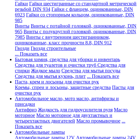
Гайки
Гайки шестигранные со стандартной метрической
резьбой DIN 934
Гайки с фланцем, оцинкованные, DIN
6923
Гайки со стопорным кольцом, оцинкованные, DIN
985
Винты
Винты с потайной головкой, оцинкованные, DIN
965
Винты с полукруглой головкой, оцинкованные, DIN
7985
Винты с внутренним шестигранником,
оцинкованные, класс прочности 8.8, DIN 912
Гвозди
Гвозди строительные
... Показать все
Бытовая химия, средства для уборки и инвентарь
Средства для туалетов и очистки труб
Средства для
стирки
Жидкое мыло
Средства для мытья посуды
Средства для мытья кухонь, плит
... Показать все
Паста, крем и лосьоны для очистки рук
Кремы, спреи и лосьоны, защитные средства
Пасты для
очистки рук
Автомобильное масло, мото масло, антифризы и
присадки
Антифриз
Жидкость для гидроусилителя руля
Масло
моторное
Масло моторное для двухтактных и
четырехтактных двигателей
Масло промывочное
...
Показать все
Автомобильные лампы
Автомобильные лампы 12V
Автомобильные лампы 24V