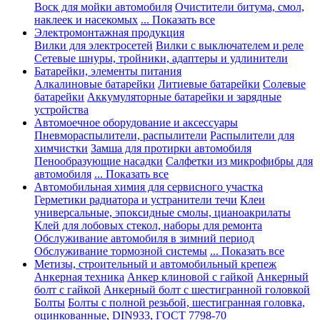
Воск для мойки автомобиля
Очистители битума, смол,
наклеек и насекомых
... Показать все
Электромонтажная продукция
Вилки для электросетей
Вилки с выключателем и реле
Сетевые шнуры, тройники, адаптеры и удлинители
Батарейки, элементы питания
Алкалиновые батарейки
Литиевые батарейки
Солевые
батарейки
Аккумуляторные батарейки и зарядные
устройства
Автомоечное оборудование и аксессуары
Пневмораспылители, распылители
Распылители для
химчистки
Замша для протирки автомобиля
Пенообразующие насадки
Салфетки из микрофибры для
автомобиля
... Показать все
Автомобильная химия для сервисного участка
Герметики радиатора и устранители течи
Клеи
универсальные, эпоксидные смолы, цианоакрилаты
Клей для лобовых стекол, наборы для ремонта
Обслуживание автомобиля в зимний период
Обслуживание тормозной системы
... Показать все
Метизы, строительный и автомобильный крепеж
Анкерная техника
Анкер клиновой с гайкой
Анкерный
болт с гайкой
Анкерный болт с шестигранной головкой
Болты
Болты с полной резьбой, шестигранная головка,
оцинкованные, DIN933, ГОСТ 7798-70