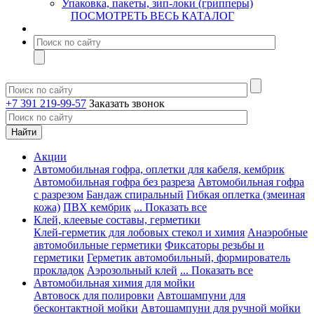
Упаковка, пакеты, зип-локи (грипперы)
ПОСМОТРЕТЬ ВЕСЬ КАТАЛОГ
+7 391 219-99-57
Заказать звонок
Акции
Автомобильная гофра, оплетки для кабеля, кембрик
Автомобильная гофра без разреза
Автомобильная гофра
с разрезом
Бандаж спиральный
Гибкая оплетка (змеиная
кожа)
ПВХ кембрик
... Показать все
Клей, клеевые составы, герметики
Клей-герметик для лобовых стекол и химия
Анаэробные
автомобильные герметики
Фиксаторы резьбы и
герметики
Герметик автомобильный, формирователь
прокладок
Аэрозольный клей
... Показать все
Автомобильная химия для мойки
Автовоск для полировки
Автошампуни для
бесконтактной мойки
Автошампуни для ручной мойки