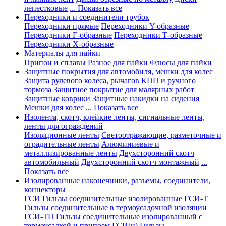
лепестковые
... Показать все
Переходники и соединители трубок
Переходники прямые
Переходники Y-образные
Переходники Г-образные
Переходники Т-образные
Переходники Х-образные
Материалы для пайки
Припои и сплавы
Разное для пайки
Флюсы для пайки
Защитные покрытия для автомобиля, мешки для колес
Защита рулевого колеса, рычагов КПП и ручного
тормоза
Защитное покрытие для малярных работ
Защитные коврики
Защитные накидки на сидения
Мешки для колес
... Показать все
Изолента, скотч, клейкие ленты, сигнальные ленты,
ленты для ограждений
Изоляционные ленты
Светоотражающие, разметочные и
оградительные ленты
Алюминиевые и
металлизированные ленты
Двухсторонний скотч
автомобильный
Двухсторонний скотч монтажный
...
Показать все
Изолированные наконечники, разъемы, соединители,
коннекторы
ГСИ Гильзы соединительные изолированные
ГСИ-Т
Гильзы соединительные в термоусадочной изоляции
ГСИ-ТП Гильзы соединительные изолированный с
термоусадкой и припоем
ГСИ(н) Гильзы