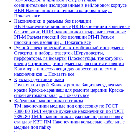
соединительные изолированные в нейлоновом корпусе
НВИ Наконечники вилочные изолированные
...
Показать все
Наконечники и разъемы без изоляции
НВ Наконечники вилочные
НК Наконечники кольцевые
без изоляции
НШВ наконечники штыревые втулочные
РП-М Разъем плоский без изоляции
РП-П Разъем
плоский без изоляции
... Показать все
Ручной, электрический и автомобильный инструмент
Отвертки и наборы отверток
Шуруповерты,
перфораторы, гайковерты
Плоскогубцы, тонкогубцы,
клещи
Стрипперы, инструменты для снятия изоляции
Кримперы и пресс-клещи для опрессовки клемм и
наконечников
... Показать все
Краски, грунтовки, лаки
Грунтовки-спрей
Жидкая резина
Защитная удаляемая
краска
Краска-карандаш для ремонта царапин
Краска-
спрей автомобильная
... Показать все
Кабельные наконечники и гильзы
ТМ наконечники медные под опрессовку по ГОСТ
7386-80
ТМЛ медные луженые наконечники по ГОСТ
7386-80
ТМЛс наконечники луженые под опрессовку
стандарт КВТ
ПМ Наконечники кольцевые кабельные
медные под пайку