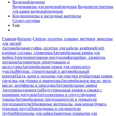
Видеонаблюдение
Видеокамеры для видеонаблюдения
Видеорегистраторы
для камер видеонаблюдения
Кондиционеры и расходные материлы
Сплит-системы
Еще
Главная
-
Каталог
-
Сверла, полотна, плашки, метчики, миксеры
для дрелей
Автомобильная гофра, оплетки для кабеля, кембрик
Клей,
клеевые составы, герметики
Автомобильная химия для
мойки
Электромонтажная продукция
Батарейки, элементы
питания
Автомоечное оборудование и
аксессуары
Автомобильная химия для сервисного
участка
Метизы, строительный и автомобильный
крепеж
Паста, крем и лосьоны для очистки рук
Бытовая химия,
средства для уборки и инвентарь
Автомобильное масло, мото
масло, антифризы и присадки
Автомобильные лампы
Автопринадлежности
Индустриальная химия и смазки с
пищевым допуском
Автоэлектрика и сопутствующие
товары
Автомобильные предохранители и держатели
предохранителя
Абразивные материалы, наждачная бумага,
отрезные круги
Переходники и соединители
трубок
Материалы для пайки
Защитные покрытия для