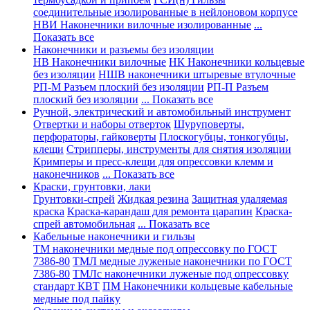
соединительные изолированные в нейлоновом корпусе
НВИ Наконечники вилочные изолированные
...
Показать все
Наконечники и разъемы без изоляции
НВ Наконечники вилочные
НК Наконечники кольцевые
без изоляции
НШВ наконечники штыревые втулочные
РП-М Разъем плоский без изоляции
РП-П Разъем
плоский без изоляции
... Показать все
Ручной, электрический и автомобильный инструмент
Отвертки и наборы отверток
Шуруповерты,
перфораторы, гайковерты
Плоскогубцы, тонкогубцы,
клещи
Стрипперы, инструменты для снятия изоляции
Кримперы и пресс-клещи для опрессовки клемм и
наконечников
... Показать все
Краски, грунтовки, лаки
Грунтовки-спрей
Жидкая резина
Защитная удаляемая
краска
Краска-карандаш для ремонта царапин
Краска-
спрей автомобильная
... Показать все
Кабельные наконечники и гильзы
ТМ наконечники медные под опрессовку по ГОСТ
7386-80
ТМЛ медные луженые наконечники по ГОСТ
7386-80
ТМЛс наконечники луженые под опрессовку
стандарт КВТ
ПМ Наконечники кольцевые кабельные
медные под пайку