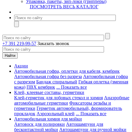
Упаковка, пакеты, зип-локи (грипперы)
ПОСМОТРЕТЬ ВЕСЬ КАТАЛОГ
+7 391 219-99-57
Заказать звонок
Акции
Автомобильная гофра, оплетки для кабеля, кембрик
Автомобильная гофра без разреза
Автомобильная гофра
с разрезом
Бандаж спиральный
Гибкая оплетка (змеиная
кожа)
ПВХ кембрик
... Показать все
Клей, клеевые составы, герметики
Клей-герметик для лобовых стекол и химия
Анаэробные
автомобильные герметики
Фиксаторы резьбы и
герметики
Герметик автомобильный, формирователь
прокладок
Аэрозольный клей
... Показать все
Автомобильная химия для мойки
Автовоск для полировки
Автошампуни для
бесконтактной мойки
Автошампуни для ручной мойки