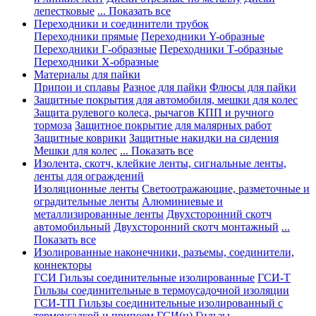
лепестковые
... Показать все
Переходники и соединители трубок
Переходники прямые
Переходники Y-образные
Переходники Г-образные
Переходники Т-образные
Переходники Х-образные
Материалы для пайки
Припои и сплавы
Разное для пайки
Флюсы для пайки
Защитные покрытия для автомобиля, мешки для колес
Защита рулевого колеса, рычагов КПП и ручного
тормоза
Защитное покрытие для малярных работ
Защитные коврики
Защитные накидки на сидения
Мешки для колес
... Показать все
Изолента, скотч, клейкие ленты, сигнальные ленты,
ленты для ограждений
Изоляционные ленты
Светоотражающие, разметочные и
оградительные ленты
Алюминиевые и
металлизированные ленты
Двухсторонний скотч
автомобильный
Двухсторонний скотч монтажный
...
Показать все
Изолированные наконечники, разъемы, соединители,
коннекторы
ГСИ Гильзы соединительные изолированные
ГСИ-Т
Гильзы соединительные в термоусадочной изоляции
ГСИ-ТП Гильзы соединительные изолированный с
термоусадкой и припоем
ГСИ(н) Гильзы