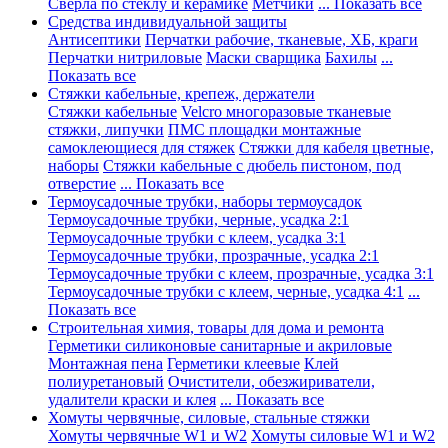
Сверла по стеклу и керамике
Метчики
... Показать все
Средства индивидуальной защиты
Антисептики
Перчатки рабочие, тканевые, ХБ, краги
Перчатки нитриловые
Маски сварщика
Бахилы
...
Показать все
Стяжки кабельные, крепеж, держатели
Стяжки кабельные
Velcro многоразовые тканевые
стяжки, липучки
ПМС площадки монтажные
самоклеющиеся для стяжек
Стяжки для кабеля цветные,
наборы
Стяжки кабельные с дюбель пистоном, под
отверстие
... Показать все
Термоусадочные трубки, наборы термоусадок
Термоусадочные трубки, черные, усадка 2:1
Термоусадочные трубки с клеем, усадка 3:1
Термоусадочные трубки, прозрачные, усадка 2:1
Термоусадочные трубки с клеем, прозрачные, усадка 3:1
Термоусадочные трубки с клеем, черные, усадка 4:1
...
Показать все
Строительная химия, товары для дома и ремонта
Герметики силиконовые санитарные и акриловые
Монтажная пена
Герметики клеевые
Клей
полиуретановый
Очистители, обезжириватели,
удалители краски и клея
... Показать все
Хомуты червячные, силовые, стальные стяжки
Хомуты червячные W1 и W2
Хомуты силовые W1 и W2