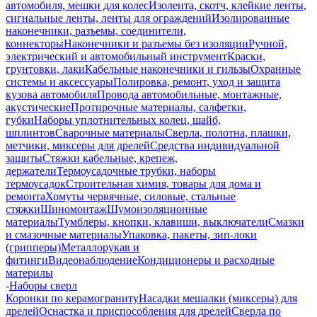
автомобиля, мешки для колес
Изолента, скотч, клейкие ленты,
сигнальные ленты, ленты для ограждений
Изолированные
наконечники, разъемы, соединители,
коннекторы
Наконечники и разъемы без изоляции
Ручной,
электрический и автомобильный инструмент
Краски,
грунтовки, лаки
Кабельные наконечники и гильзы
Охранные
системы и аксессуары
Полировка, ремонт, уход и защита
кузова автомобиля
Провода автомобильные, монтажные,
акустические
Протирочные материалы, салфетки,
губки
Наборы уплотнительных колец, шайб,
шплинтов
Сварочные материалы
Сверла, полотна, плашки,
метчики, миксеры для дрелей
Средства индивидуальной
защиты
Стяжки кабельные, крепеж,
держатели
Термоусадочные трубки, наборы
термоусадок
Строительная химия, товары для дома и
ремонта
Хомуты червячные, силовые, стальные
стяжки
Шиномонтаж
Шумоизоляционные
материалы
Тумблеры, кнопки, клавиши, выключатели
Смазки
и смазочные материалы
Упаковка, пакеты, зип-локи
(грипперы)
Металлорукав и
фитинги
Видеонаблюдение
Кондиционеры и расходные
материлы
-
Наборы сверл
Коронки по керамограниту
Насадки мешалки (миксеры) для
дрелей
Оснастка и приспособления для дрелей
Сверла по