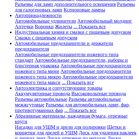
Разъемы для ламп дополнительного освещения
Разъемы
для галогеновых ламп
Ксеноновые лампы
Автопринадлежности
Автомобильные удлинители
Автомобильный молдинг
Аптечки
Воронки
Жилеты
... Показать все
Индустриальная химия и смазки с пищевым допуском
Смазки с пищевым допуском
Автомобильные предохранители и держатели
предохранителя
Автомобильные предохранители ножевого типа
стандарт
Автомобильные предохранители, наборы и
блистерная упаковка
Автомобильные предохранители
ножевого типа мини
Автомобильные предохранители
ножевого типа микро
Автомобильные предохранители
ножевого типа макси
... Показать все
Автоэлектрика и сопутствующие товары
Аккумуляторные провода
Высоковольтные провода
Разъемы автомобильные
Разъемы автомобильные
межжгутовые
Разъемы для автомобильных ламп, фар,
противотуманных фар
... Показать все
Абразивные материалы, наждачная бумага, отрезные
круги
Насадки для УШМ и дрели для полировки
Щетки и
корщетки для дрелей и УШМ
Диск для удаления наклеек
и липких лент
Диски отрезные по металлу
Диски