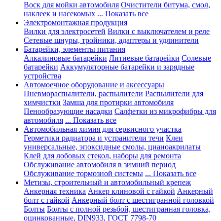
Воск для мойки автомобиля
Очистители битума, смол,
наклеек и насекомых
... Показать все
Электромонтажная продукция
Вилки для электросетей
Вилки с выключателем и реле
Сетевые шнуры, тройники, адаптеры и удлинители
Батарейки, элементы питания
Алкалиновые батарейки
Литиевые батарейки
Солевые
батарейки
Аккумуляторные батарейки и зарядные
устройства
Автомоечное оборудование и аксессуары
Пневмораспылители, распылители
Распылители для
химчистки
Замша для протирки автомобиля
Пенообразующие насадки
Салфетки из микрофибры для
автомобиля
... Показать все
Автомобильная химия для сервисного участка
Герметики радиатора и устранители течи
Клеи
универсальные, эпоксидные смолы, цианоакрилаты
Клей для лобовых стекол, наборы для ремонта
Обслуживание автомобиля в зимний период
Обслуживание тормозной системы
... Показать все
Метизы, строительный и автомобильный крепеж
Анкерная техника
Анкер клиновой с гайкой
Анкерный
болт с гайкой
Анкерный болт с шестигранной головкой
Болты
Болты с полной резьбой, шестигранная головка,
оцинкованные, DIN933, ГОСТ 7798-70