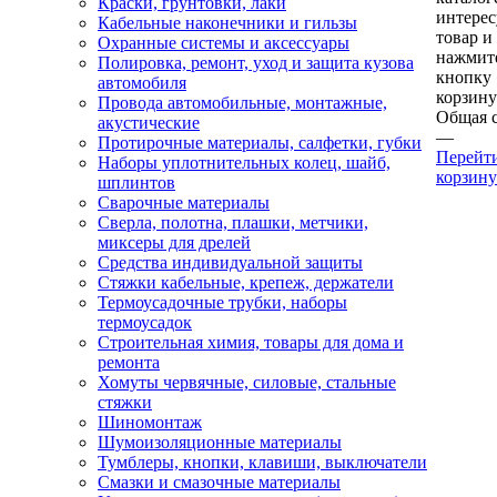
Краски, грунтовки, лаки
интере
Кабельные наконечники и гильзы
товар и
Охранные системы и аксессуары
нажмит
Полировка, ремонт, уход и защита кузова
кнопку
автомобиля
корзину
Провода автомобильные, монтажные,
Общая 
акустические
—
Протирочные материалы, салфетки, губки
Перейт
Наборы уплотнительных колец, шайб,
корзину
шплинтов
Сварочные материалы
Сверла, полотна, плашки, метчики,
миксеры для дрелей
Средства индивидуальной защиты
Стяжки кабельные, крепеж, держатели
Термоусадочные трубки, наборы
термоусадок
Строительная химия, товары для дома и
ремонта
Хомуты червячные, силовые, стальные
стяжки
Шиномонтаж
Шумоизоляционные материалы
Тумблеры, кнопки, клавиши, выключатели
Смазки и смазочные материалы