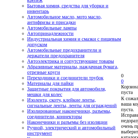
крепеж
Бытовая химия, средства для уборки и
инвентарь
Автомобильное масло, мото масло,
антифризы и присадки
Автомобильные лампы
Автопринадлежности
Индустриальная химия и смазки с пищевым
допуском
Автомобильные предохранители и
держатели предохранителя
Автоэлектрика и сопутствующие товары
Абразивные материалы, наждачная бумага,
отрезные круги
0
Переходники и соединители трубок
0
Материалы для пайки
Корзин
Защитные покрытия для автомобиля,
пуста
мешки для колес
К сожа
Изолента, скотч, клейкие ленты,
ваша ко
сигнальные ленты, ленты для ограждений
пуста.
Изолированные наконечники, разъемы,
Исправи
соединители, коннекторы
недора
Наконечники и разъемы без изоляции
очень п
Ручной, электрический и автомобильный
выберит
инструмент
каталог