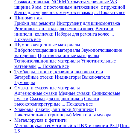
Стяжки стальные
NORMA хомуты червячные W3
ширина 9 мм. с постоянным натяжением, с пружиной
Лента для червячных хомутов и замки
... Показать все
Шиномонтаж
Грибки для ремонта
Инструмент для шиномонтажа
Резиновые заплатки для ремонта колес
Вентили,
ниппели, колпачки
Наборы для ремонта колес
...
Показать все
Шумоизоляционные материалы
Вибропоглощающие материалы
Звукопоглощающие
материалы
Противоскрипные материалы
Теплоизоляционные материалы
Уплотнительные
материалы
... Показать все
Тумблеры, кнопки, клавиши, выключатели
Батарейные отсеки
Индикаторы
Выключатели
Тумблеры
Смазки и смазочные материалы
Адгезионные смазки
Медные смазки
Силиконовые
смазки
Смазки для подшипников
Смазки
высокотемпературные
... Показать все
Упаковка, пакеты, зип-локи (грипперы)
Пакеты зип-лок (грипперы)
Мешки для мусора
Металлорукав и фитинги
Металлорукав герметичный в ПВХ изоляции Р3-ЦПнг-
LS