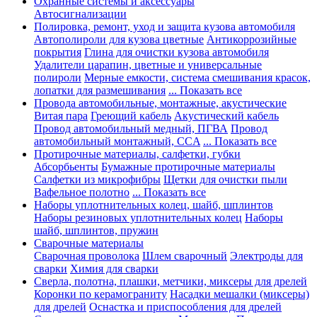
Охранные системы и аксессуары
Автосигнализации
Полировка, ремонт, уход и защита кузова автомобиля
Автополироли для кузова цветные
Антикоррозийные
покрытия
Глина для очистки кузова автомобиля
Удалители царапин, цветные и универсальные
полироли
Мерные емкости, система смешивания красок,
лопатки для размешивания
... Показать все
Провода автомобильные, монтажные, акустические
Витая пара
Греющий кабель
Акустический кабель
Провод автомобильный медный, ПГВА
Провод
автомобильный монтажный, CCA
... Показать все
Протирочные материалы, салфетки, губки
Абсорбьенты
Бумажные протирочные материалы
Салфетки из микрофибры
Щетки для очистки пыли
Вафельное полотно
... Показать все
Наборы уплотнительных колец, шайб, шплинтов
Наборы резиновых уплотнительных колец
Наборы
шайб, шплинтов, пружин
Сварочные материалы
Сварочная проволока
Шлем сварочный
Электроды для
сварки
Химия для сварки
Сверла, полотна, плашки, метчики, миксеры для дрелей
Коронки по керамограниту
Насадки мешалки (миксеры)
для дрелей
Оснастка и приспособления для дрелей