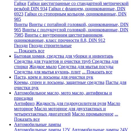
Гайки
Гайки шестигранные со стандартной метрической
резьбой DIN 934
Гайки с фланцем, оцинкованные, DIN
6923
Гайки со стопорным кольцом, оцинкованные, DIN
985
Винты
Винты с потайной головкой, оцинкованные, DIN
965
Винты с полукруглой головкой, оцинкованные, DIN
7985
Винты с внутренним шестигранником,
оцинкованные, класс прочности 8.8, DIN 912
Гвозди
Гвозди строительные
... Показать все
Бытовая химия, средства для уборки и инвентарь
Средства для туалетов и очистки труб
Средства для
стирки
Жидкое мыло
Средства для мытья посуды
Средства для мытья кухонь, плит
... Показать все
Паста, крем и лосьоны для очистки рук
Кремы, спреи и лосьоны, защитные средства
Пасты для
очистки рук
Автомобильное масло, мото масло, антифризы и
присадки
Антифриз
Жидкость для гидроусилителя руля
Масло
моторное
Масло моторное для двухтактных и
четырехтактных двигателей
Масло промывочное
...
Показать все
Автомобильные лампы
Автомобильные лампы 12V
Автомобильные лампы 24V