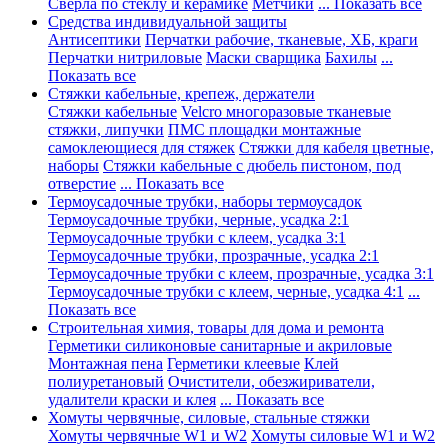
Сверла по стеклу и керамике
Метчики
... Показать все
Средства индивидуальной защиты
Антисептики
Перчатки рабочие, тканевые, ХБ, краги
Перчатки нитриловые
Маски сварщика
Бахилы
...
Показать все
Стяжки кабельные, крепеж, держатели
Стяжки кабельные
Velcro многоразовые тканевые
стяжки, липучки
ПМС площадки монтажные
самоклеющиеся для стяжек
Стяжки для кабеля цветные,
наборы
Стяжки кабельные с дюбель пистоном, под
отверстие
... Показать все
Термоусадочные трубки, наборы термоусадок
Термоусадочные трубки, черные, усадка 2:1
Термоусадочные трубки с клеем, усадка 3:1
Термоусадочные трубки, прозрачные, усадка 2:1
Термоусадочные трубки с клеем, прозрачные, усадка 3:1
Термоусадочные трубки с клеем, черные, усадка 4:1
...
Показать все
Строительная химия, товары для дома и ремонта
Герметики силиконовые санитарные и акриловые
Монтажная пена
Герметики клеевые
Клей
полиуретановый
Очистители, обезжириватели,
удалители краски и клея
... Показать все
Хомуты червячные, силовые, стальные стяжки
Хомуты червячные W1 и W2
Хомуты силовые W1 и W2