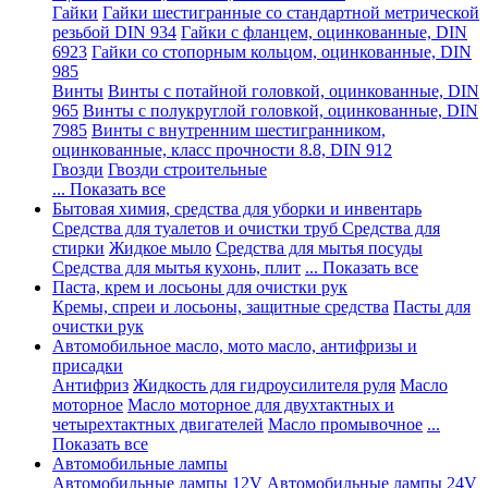
Гайки
Гайки шестигранные со стандартной метрической
резьбой DIN 934
Гайки с фланцем, оцинкованные, DIN
6923
Гайки со стопорным кольцом, оцинкованные, DIN
985
Винты
Винты с потайной головкой, оцинкованные, DIN
965
Винты с полукруглой головкой, оцинкованные, DIN
7985
Винты с внутренним шестигранником,
оцинкованные, класс прочности 8.8, DIN 912
Гвозди
Гвозди строительные
... Показать все
Бытовая химия, средства для уборки и инвентарь
Средства для туалетов и очистки труб
Средства для
стирки
Жидкое мыло
Средства для мытья посуды
Средства для мытья кухонь, плит
... Показать все
Паста, крем и лосьоны для очистки рук
Кремы, спреи и лосьоны, защитные средства
Пасты для
очистки рук
Автомобильное масло, мото масло, антифризы и
присадки
Антифриз
Жидкость для гидроусилителя руля
Масло
моторное
Масло моторное для двухтактных и
четырехтактных двигателей
Масло промывочное
...
Показать все
Автомобильные лампы
Автомобильные лампы 12V
Автомобильные лампы 24V