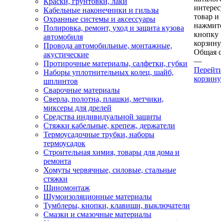
Краски, грунтовки, лаки
интере
Кабельные наконечники и гильзы
товар и
Охранные системы и аксессуары
нажмит
Полировка, ремонт, уход и защита кузова
кнопку
автомобиля
корзину
Провода автомобильные, монтажные,
Общая 
акустические
—
Протирочные материалы, салфетки, губки
Перейт
Наборы уплотнительных колец, шайб,
корзину
шплинтов
Сварочные материалы
Сверла, полотна, плашки, метчики,
миксеры для дрелей
Средства индивидуальной защиты
Стяжки кабельные, крепеж, держатели
Термоусадочные трубки, наборы
термоусадок
Строительная химия, товары для дома и
ремонта
Хомуты червячные, силовые, стальные
стяжки
Шиномонтаж
Шумоизоляционные материалы
Тумблеры, кнопки, клавиши, выключатели
Смазки и смазочные материалы