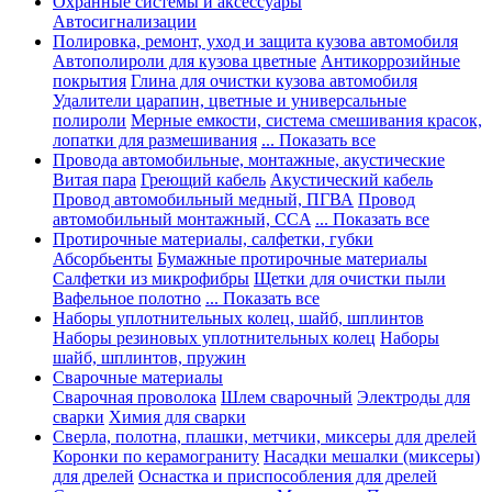
Охранные системы и аксессуары
Автосигнализации
Полировка, ремонт, уход и защита кузова автомобиля
Автополироли для кузова цветные
Антикоррозийные
покрытия
Глина для очистки кузова автомобиля
Удалители царапин, цветные и универсальные
полироли
Мерные емкости, система смешивания красок,
лопатки для размешивания
... Показать все
Провода автомобильные, монтажные, акустические
Витая пара
Греющий кабель
Акустический кабель
Провод автомобильный медный, ПГВА
Провод
автомобильный монтажный, CCA
... Показать все
Протирочные материалы, салфетки, губки
Абсорбьенты
Бумажные протирочные материалы
Салфетки из микрофибры
Щетки для очистки пыли
Вафельное полотно
... Показать все
Наборы уплотнительных колец, шайб, шплинтов
Наборы резиновых уплотнительных колец
Наборы
шайб, шплинтов, пружин
Сварочные материалы
Сварочная проволока
Шлем сварочный
Электроды для
сварки
Химия для сварки
Сверла, полотна, плашки, метчики, миксеры для дрелей
Коронки по керамограниту
Насадки мешалки (миксеры)
для дрелей
Оснастка и приспособления для дрелей