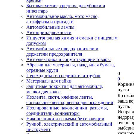
крепеж
Бытовая химия, средства для уборки и
инвентарь
Автомобильное масло, мото масло,
антифризы и присадки
Автомобильные лампы
Автопринадлежности
Индустриальная химия и смазки с пищевым
допуском
Автомобильные предохранители и
держатели предохранителя
Автоэлектрика и сопутствующие товары
Абразивные материалы, наждачная бумага,
отрезные круги
0
Переходники и соединители трубок
0
Материалы для пайки
Корзин
Защитные покрытия для автомобиля,
пуста
мешки для колес
К сожа
Изолента, скотч, клейкие ленты,
ваша ко
сигнальные ленты, ленты для ограждений
пуста.
Изолированные наконечники, разъемы,
Исправи
соединители, коннекторы
недора
Наконечники и разъемы без изоляции
очень п
Ручной, электрический и автомобильный
выберит
инструмент
каталог