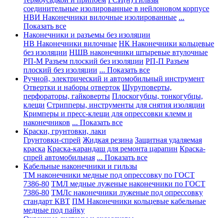
соединительные изолированные в нейлоновом корпусе
НВИ Наконечники вилочные изолированные
...
Показать все
Наконечники и разъемы без изоляции
НВ Наконечники вилочные
НК Наконечники кольцевые
без изоляции
НШВ наконечники штыревые втулочные
РП-М Разъем плоский без изоляции
РП-П Разъем
плоский без изоляции
... Показать все
Ручной, электрический и автомобильный инструмент
Отвертки и наборы отверток
Шуруповерты,
перфораторы, гайковерты
Плоскогубцы, тонкогубцы,
клещи
Стрипперы, инструменты для снятия изоляции
Кримперы и пресс-клещи для опрессовки клемм и
наконечников
... Показать все
Краски, грунтовки, лаки
Грунтовки-спрей
Жидкая резина
Защитная удаляемая
краска
Краска-карандаш для ремонта царапин
Краска-
спрей автомобильная
... Показать все
Кабельные наконечники и гильзы
ТМ наконечники медные под опрессовку по ГОСТ
7386-80
ТМЛ медные луженые наконечники по ГОСТ
7386-80
ТМЛс наконечники луженые под опрессовку
стандарт КВТ
ПМ Наконечники кольцевые кабельные
медные под пайку