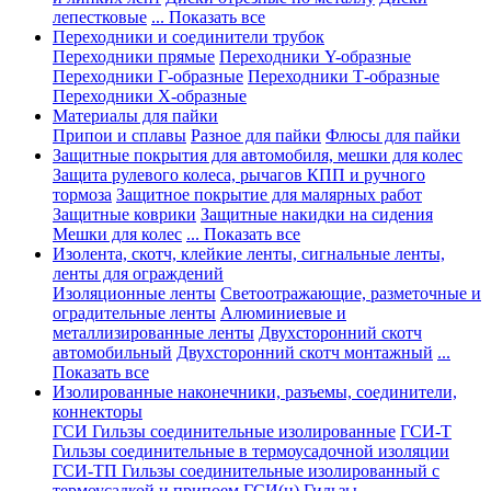
лепестковые
... Показать все
Переходники и соединители трубок
Переходники прямые
Переходники Y-образные
Переходники Г-образные
Переходники Т-образные
Переходники Х-образные
Материалы для пайки
Припои и сплавы
Разное для пайки
Флюсы для пайки
Защитные покрытия для автомобиля, мешки для колес
Защита рулевого колеса, рычагов КПП и ручного
тормоза
Защитное покрытие для малярных работ
Защитные коврики
Защитные накидки на сидения
Мешки для колес
... Показать все
Изолента, скотч, клейкие ленты, сигнальные ленты,
ленты для ограждений
Изоляционные ленты
Светоотражающие, разметочные и
оградительные ленты
Алюминиевые и
металлизированные ленты
Двухсторонний скотч
автомобильный
Двухсторонний скотч монтажный
...
Показать все
Изолированные наконечники, разъемы, соединители,
коннекторы
ГСИ Гильзы соединительные изолированные
ГСИ-Т
Гильзы соединительные в термоусадочной изоляции
ГСИ-ТП Гильзы соединительные изолированный с
термоусадкой и припоем
ГСИ(н) Гильзы