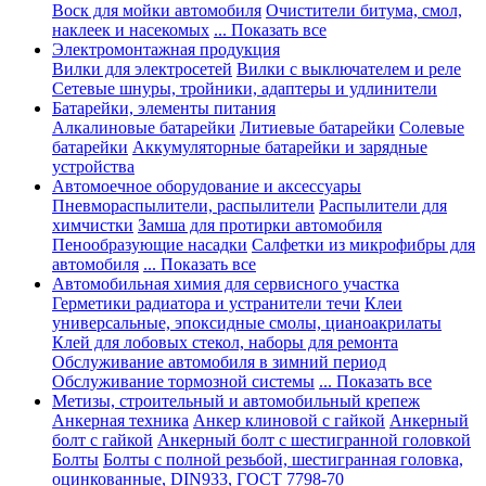
Воск для мойки автомобиля
Очистители битума, смол,
наклеек и насекомых
... Показать все
Электромонтажная продукция
Вилки для электросетей
Вилки с выключателем и реле
Сетевые шнуры, тройники, адаптеры и удлинители
Батарейки, элементы питания
Алкалиновые батарейки
Литиевые батарейки
Солевые
батарейки
Аккумуляторные батарейки и зарядные
устройства
Автомоечное оборудование и аксессуары
Пневмораспылители, распылители
Распылители для
химчистки
Замша для протирки автомобиля
Пенообразующие насадки
Салфетки из микрофибры для
автомобиля
... Показать все
Автомобильная химия для сервисного участка
Герметики радиатора и устранители течи
Клеи
универсальные, эпоксидные смолы, цианоакрилаты
Клей для лобовых стекол, наборы для ремонта
Обслуживание автомобиля в зимний период
Обслуживание тормозной системы
... Показать все
Метизы, строительный и автомобильный крепеж
Анкерная техника
Анкер клиновой с гайкой
Анкерный
болт с гайкой
Анкерный болт с шестигранной головкой
Болты
Болты с полной резьбой, шестигранная головка,
оцинкованные, DIN933, ГОСТ 7798-70