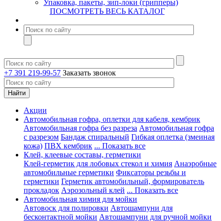
Упаковка, пакеты, зип-локи (грипперы)
ПОСМОТРЕТЬ ВЕСЬ КАТАЛОГ
+7 391 219-99-57
Заказать звонок
Акции
Автомобильная гофра, оплетки для кабеля, кембрик
Автомобильная гофра без разреза
Автомобильная гофра
с разрезом
Бандаж спиральный
Гибкая оплетка (змеиная
кожа)
ПВХ кембрик
... Показать все
Клей, клеевые составы, герметики
Клей-герметик для лобовых стекол и химия
Анаэробные
автомобильные герметики
Фиксаторы резьбы и
герметики
Герметик автомобильный, формирователь
прокладок
Аэрозольный клей
... Показать все
Автомобильная химия для мойки
Автовоск для полировки
Автошампуни для
бесконтактной мойки
Автошампуни для ручной мойки