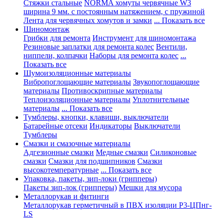
Стяжки стальные
NORMA хомуты червячные W3
ширина 9 мм. с постоянным натяжением, с пружиной
Лента для червячных хомутов и замки
... Показать все
Шиномонтаж
Грибки для ремонта
Инструмент для шиномонтажа
Резиновые заплатки для ремонта колес
Вентили,
ниппели, колпачки
Наборы для ремонта колес
...
Показать все
Шумоизоляционные материалы
Вибропоглощающие материалы
Звукопоглощающие
материалы
Противоскрипные материалы
Теплоизоляционные материалы
Уплотнительные
материалы
... Показать все
Тумблеры, кнопки, клавиши, выключатели
Батарейные отсеки
Индикаторы
Выключатели
Тумблеры
Смазки и смазочные материалы
Адгезионные смазки
Медные смазки
Силиконовые
смазки
Смазки для подшипников
Смазки
высокотемпературные
... Показать все
Упаковка, пакеты, зип-локи (грипперы)
Пакеты зип-лок (грипперы)
Мешки для мусора
Металлорукав и фитинги
Металлорукав герметичный в ПВХ изоляции Р3-ЦПнг-
LS