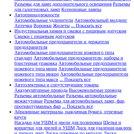
Разъемы для ламп дополнительного освещения
Разъемы
для галогеновых ламп
Ксеноновые лампы
Автопринадлежности
Автомобильные удлинители
Автомобильный молдинг
Аптечки
Воронки
Жилеты
... Показать все
Индустриальная химия и смазки с пищевым допуском
Смазки с пищевым допуском
Автомобильные предохранители и держатели
предохранителя
Автомобильные предохранители ножевого типа
стандарт
Автомобильные предохранители, наборы и
блистерная упаковка
Автомобильные предохранители
ножевого типа мини
Автомобильные предохранители
ножевого типа микро
Автомобильные предохранители
ножевого типа макси
... Показать все
Автоэлектрика и сопутствующие товары
Аккумуляторные провода
Высоковольтные провода
Разъемы автомобильные
Разъемы автомобильные
межжгутовые
Разъемы для автомобильных ламп, фар,
противотуманных фар
... Показать все
Абразивные материалы, наждачная бумага, отрезные
круги
Насадки для УШМ и дрели для полировки
Щетки и
корщетки для дрелей и УШМ
Диск для удаления наклеек
и липких лент
Диски отрезные по металлу
Диски