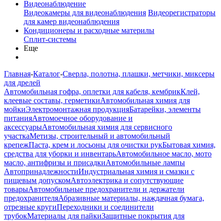
Видеонаблюдение
Видеокамеры для видеонаблюдения
Видеорегистраторы
для камер видеонаблюдения
Кондиционеры и расходные материлы
Сплит-системы
Еще
Главная
-
Каталог
-
Сверла, полотна, плашки, метчики, миксеры
для дрелей
Автомобильная гофра, оплетки для кабеля, кембрик
Клей,
клеевые составы, герметики
Автомобильная химия для
мойки
Электромонтажная продукция
Батарейки, элементы
питания
Автомоечное оборудование и
аксессуары
Автомобильная химия для сервисного
участка
Метизы, строительный и автомобильный
крепеж
Паста, крем и лосьоны для очистки рук
Бытовая химия,
средства для уборки и инвентарь
Автомобильное масло, мото
масло, антифризы и присадки
Автомобильные лампы
Автопринадлежности
Индустриальная химия и смазки с
пищевым допуском
Автоэлектрика и сопутствующие
товары
Автомобильные предохранители и держатели
предохранителя
Абразивные материалы, наждачная бумага,
отрезные круги
Переходники и соединители
трубок
Материалы для пайки
Защитные покрытия для