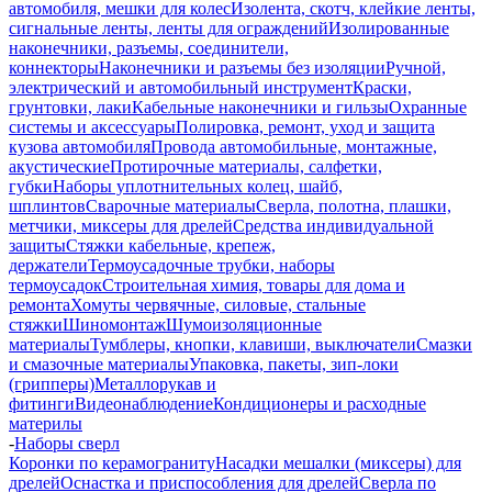
автомобиля, мешки для колес
Изолента, скотч, клейкие ленты,
сигнальные ленты, ленты для ограждений
Изолированные
наконечники, разъемы, соединители,
коннекторы
Наконечники и разъемы без изоляции
Ручной,
электрический и автомобильный инструмент
Краски,
грунтовки, лаки
Кабельные наконечники и гильзы
Охранные
системы и аксессуары
Полировка, ремонт, уход и защита
кузова автомобиля
Провода автомобильные, монтажные,
акустические
Протирочные материалы, салфетки,
губки
Наборы уплотнительных колец, шайб,
шплинтов
Сварочные материалы
Сверла, полотна, плашки,
метчики, миксеры для дрелей
Средства индивидуальной
защиты
Стяжки кабельные, крепеж,
держатели
Термоусадочные трубки, наборы
термоусадок
Строительная химия, товары для дома и
ремонта
Хомуты червячные, силовые, стальные
стяжки
Шиномонтаж
Шумоизоляционные
материалы
Тумблеры, кнопки, клавиши, выключатели
Смазки
и смазочные материалы
Упаковка, пакеты, зип-локи
(грипперы)
Металлорукав и
фитинги
Видеонаблюдение
Кондиционеры и расходные
материлы
-
Наборы сверл
Коронки по керамограниту
Насадки мешалки (миксеры) для
дрелей
Оснастка и приспособления для дрелей
Сверла по