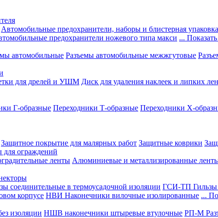
теля
Автомобильные предохранители, наборы и блистерная упаковк
втомобильные предохранители ножевого типа макси
... Показать
емы автомобильные
Разъемы автомобильные межжгутовые
Разъе
и
етки для дрелей и УШМ
Диск для удаления наклеек и липких ле
ики Г-образные
Переходники Т-образные
Переходники Х-образ
Защитное покрытие для малярных работ
Защитные коврики
Защ
ы для ограждений
оградительные ленты
Алюминиевые и металлизированные лент
ннекторы
зы соединительные в термоусадочной изоляции
ГСИ-ТП Гильзы 
овом корпусе
НВИ Наконечники вилочные изолированные
... П
ез изоляции
НШВ наконечники штыревые втулочные
РП-М Раз