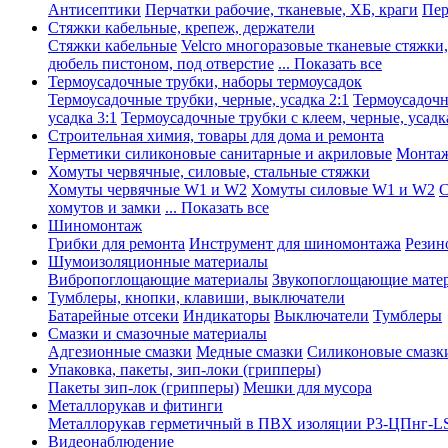
Антисептики
Перчатки рабочие, тканевые, ХБ, краги
Пер
Стяжки кабельные, крепеж, держатели
Стяжки кабельные
Velcro многоразовые тканевые стяжки
дюбель пистоном, под отверстие
... Показать все
Термоусадочные трубки, наборы термоусадок
Термоусадочные трубки, черные, усадка 2:1
Термоусадочны
усадка 3:1
Термоусадочные трубки с клеем, черные, усадка
Строительная химия, товары для дома и ремонта
Герметики силиконовые санитарные и акриловые
Монтаж
Хомуты червячные, силовые, стальные стяжки
Хомуты червячные W1 и W2
Хомуты силовые W1 и W2
С
хомутов и замки
... Показать все
Шиномонтаж
Грибки для ремонта
Инструмент для шиномонтажа
Резин
Шумоизоляционные материалы
Вибропоглощающие материалы
Звукопоглощающие мате
Тумблеры, кнопки, клавиши, выключатели
Батарейные отсеки
Индикаторы
Выключатели
Тумблеры
Смазки и смазочные материалы
Адгезионные смазки
Медные смазки
Силиконовые смазк
Упаковка, пакеты, зип-локи (грипперы)
Пакеты зип-лок (грипперы)
Мешки для мусора
Металлорукав и фитинги
Металлорукав герметичный в ПВХ изоляции Р3-ЦПнг-L
Видеонаблюдение