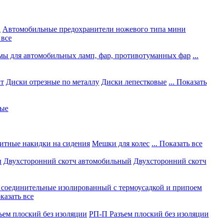
а
Автомобильные предохранители ножевого типа мини
 все
мы для автомобильных ламп, фар, противотуманных фар
...
нт
Диски отрезные по металлу
Диски лепестковые
... Показать
ные
итные накидки на сидения
Мешки для колес
... Показать все
ы
Двухсторонний скотч автомобильный
Двухсторонний скотч
соединительные изолированный с термоусадкой и припоем
оказать все
ъем плоский без изоляции
РП-П Разъем плоский без изоляции