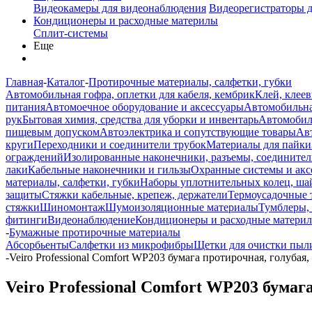
Видеокамеры для видеонаблюдения
Видеорегистраторы 
Кондиционеры и расходные материлы
Сплит-системы
Еще
Главная
-
Каталог
-
Протирочные материалы, салфетки, губки
Автомобильная гофра, оплетки для кабеля, кембрик
Клей, клеев
питания
Автомоечное оборудование и аксессуары
Автомобильна
рук
Бытовая химия, средства для уборки и инвентарь
Автомобиль
пищевым допуском
Автоэлектрика и сопутствующие товары
Ав
круги
Переходники и соединители трубок
Материалы для пайки
ограждений
Изолированные наконечники, разъемы, соединител
лаки
Кабельные наконечники и гильзы
Охранные системы и акс
материалы, салфетки, губки
Наборы уплотнительных колец, ша
защиты
Стяжки кабельные, крепеж, держатели
Термоусадочные 
стяжки
Шиномонтаж
Шумоизоляционные материалы
Тумблеры,
фитинги
Видеонаблюдение
Кондиционеры и расходные матери
-
Бумажные протирочные материалы
Абсорбьенты
Салфетки из микрофибры
Щетки для очистки пыл
-
Veiro Professional Comfort WP203 бумага протирочная, голубая, 
Veiro Professional Comfort WP203 бумага 