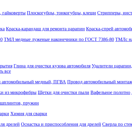
, гайковерты
Плоскогубцы, тонкогубцы, клещи
Стрипперы, инст
ска
Краска-карандаш для ремонта царапин
Краска-спрей автомоб
80
ТМЛ медные луженые наконечники по ГОСТ 7386-80
ТМЛс на
крытия
Глина для очистки кузова автомобиля
Удалители царапин
ть все
 автомобильный медный, ПГВА
Провод автомобильный монта
ки из микрофибры
Щетки для очистки пыли
Вафельное полотно
 шплинтов, пружин
варки
Химия для сварки
ля дрелей
Оснастка и приспособления для дрелей
Сверла по сте