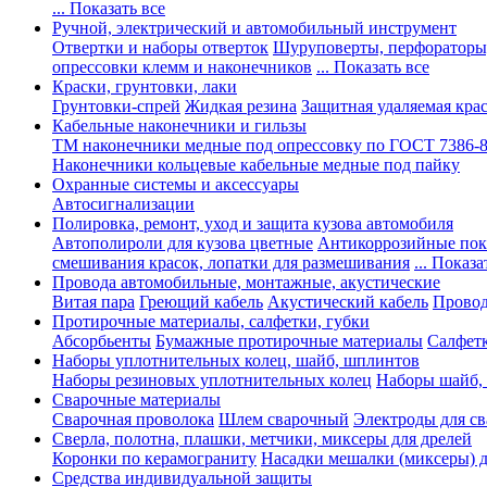
... Показать все
Ручной, электрический и автомобильный инструмент
Отвертки и наборы отверток
Шуруповерты, перфораторы
опрессовки клемм и наконечников
... Показать все
Краски, грунтовки, лаки
Грунтовки-спрей
Жидкая резина
Защитная удаляемая кра
Кабельные наконечники и гильзы
ТМ наконечники медные под опрессовку по ГОСТ 7386-
Наконечники кольцевые кабельные медные под пайку
Охранные системы и аксессуары
Автосигнализации
Полировка, ремонт, уход и защита кузова автомобиля
Автополироли для кузова цветные
Антикоррозийные по
смешивания красок, лопатки для размешивания
... Показа
Провода автомобильные, монтажные, акустические
Витая пара
Греющий кабель
Акустический кабель
Провод
Протирочные материалы, салфетки, губки
Абсорбьенты
Бумажные протирочные материалы
Салфет
Наборы уплотнительных колец, шайб, шплинтов
Наборы резиновых уплотнительных колец
Наборы шайб,
Сварочные материалы
Сварочная проволока
Шлем сварочный
Электроды для с
Сверла, полотна, плашки, метчики, миксеры для дрелей
Коронки по керамограниту
Насадки мешалки (миксеры) д
Средства индивидуальной защиты