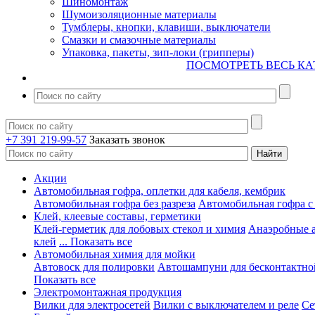
Шиномонтаж
Шумоизоляционные материалы
Тумблеры, кнопки, клавиши, выключатели
Смазки и смазочные материалы
Упаковка, пакеты, зип-локи (грипперы)
ПОСМОТРЕТЬ ВЕСЬ КА
+7 391 219-99-57
Заказать звонок
Акции
Автомобильная гофра, оплетки для кабеля, кембрик
Автомобильная гофра без разреза
Автомобильная гофра с
Клей, клеевые составы, герметики
Клей-герметик для лобовых стекол и химия
Анаэробные 
клей
... Показать все
Автомобильная химия для мойки
Автовоск для полировки
Автошампуни для бесконтактно
Показать все
Электромонтажная продукция
Вилки для электросетей
Вилки с выключателем и реле
Се