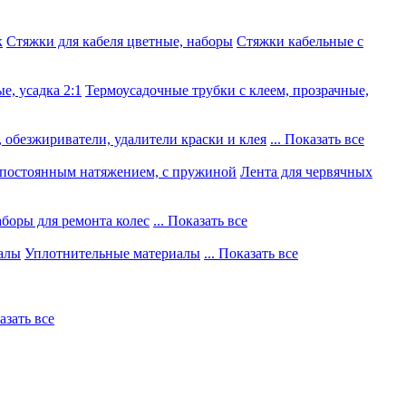
к
Стяжки для кабеля цветные, наборы
Стяжки кабельные с
е, усадка 2:1
Термоусадочные трубки с клеем, прозрачные,
 обезжириватели, удалители краски и клея
... Показать все
постоянным натяжением, с пружиной
Лента для червячных
боры для ремонта колес
... Показать все
алы
Уплотнительные материалы
... Показать все
казать все