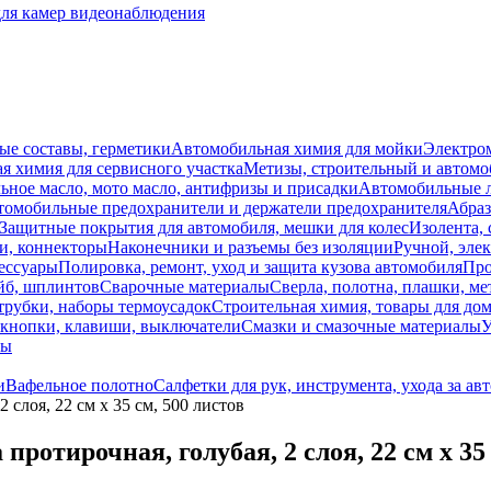
для камер видеонаблюдения
ые составы, герметики
Автомобильная химия для мойки
Электро
я химия для сервисного участка
Метизы, строительный и автом
ное масло, мото масло, антифризы и присадки
Автомобильные
томобильные предохранители и держатели предохранителя
Абраз
Защитные покрытия для автомобиля, мешки для колес
Изолента, 
и, коннекторы
Наконечники и разъемы без изоляции
Ручной, эле
ессуары
Полировка, ремонт, уход и защита кузова автомобиля
Про
йб, шплинтов
Сварочные материалы
Сверла, полотна, плашки, ме
трубки, наборы термоусадок
Строительная химия, товары для дом
 кнопки, клавиши, выключатели
Смазки и смазочные материалы
У
лы
и
Вафельное полотно
Салфетки для рук, инструмента, ухода за авт
2 слоя, 22 см х 35 см, 500 листов
протирочная, голубая, 2 слоя, 22 см х 35