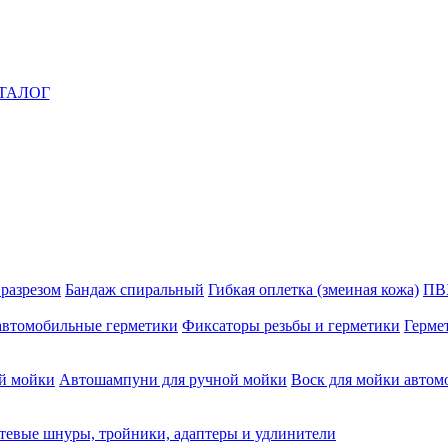
ТАЛОГ
 разрезом
Бандаж спиральный
Гибкая оплетка (змеиная кожа)
ПВ
автомобильные герметики
Фиксаторы резьбы и герметики
Герме
й мойки
Автошампуни для ручной мойки
Воск для мойки автом
тевые шнуры, тройники, адаптеры и удлинители