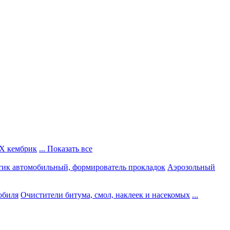
Х кембрик
... Показать все
тик автомобильный, формирователь прокладок
Аэрозольный
обиля
Очистители битума, смол, наклеек и насекомых
...