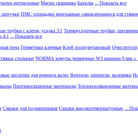
чатки нитриловые
Маски сварщика
Бахилы
... Показать все
, липучки
ПМС площадки монтажные самоклеющиеся для стяже
е трубки с клеем, усадка 3:1
Термоусадочные трубки, прозрачны
 4:1
... Показать все
ная пена
Герметики клеевые
Клей полиуретановый
Очистители,
тяжки стальные
NORMA хомуты червячные W3 ширина 9 мм. с 
овые заплатки для ремонта колес
Вентили, ниппели, колпачки
На
риалы
Противоскрипные материалы
Теплоизоляционные матери
и
Смазки для подшипников
Смазки высокотемпературные
... По
S