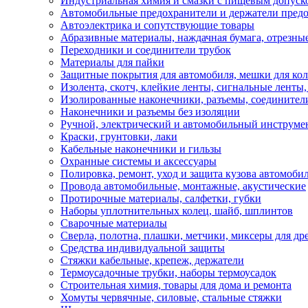
Индустриальная химия и смазки с пищевым допуск
Автомобильные предохранители и держатели пред
Автоэлектрика и сопутствующие товары
Абразивные материалы, наждачная бумага, отрезны
Переходники и соединители трубок
Материалы для пайки
Защитные покрытия для автомобиля, мешки для кол
Изолента, скотч, клейкие ленты, сигнальные ленты
Изолированные наконечники, разъемы, соединител
Наконечники и разъемы без изоляции
Ручной, электрический и автомобильный инструме
Краски, грунтовки, лаки
Кабельные наконечники и гильзы
Охранные системы и аксессуары
Полировка, ремонт, уход и защита кузова автомоби
Провода автомобильные, монтажные, акустические
Протирочные материалы, салфетки, губки
Наборы уплотнительных колец, шайб, шплинтов
Сварочные материалы
Сверла, полотна, плашки, метчики, миксеры для др
Средства индивидуальной защиты
Стяжки кабельные, крепеж, держатели
Термоусадочные трубки, наборы термоусадок
Строительная химия, товары для дома и ремонта
Хомуты червячные, силовые, стальные стяжки