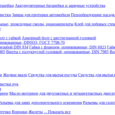
тарейки
Аккумуляторные батарейки и зарядные устройства
чистки
Замша для протирки автомобиля
Пенообразующие насадк
ьные, эпоксидные смолы, цианоакрилаты
Клей для лобовых стек
е
лт с гайкой
Анкерный болт с шестигранной головкой
оцинкованные, DIN933, ГОСТ 7798-70
резьбой DIN 934
Гайки с фланцем, оцинкованные, DIN 6923
Гайк
965
Винты с полукруглой головкой, оцинкованные, DIN 7985
Ви
ки
Жидкое мыло
Средства для мытья посуды
Средства для мытья 
чистки рук
и
рное
Масло моторное для двухтактных и четырехтактных двига
Разъемы для ламп дополнительного освещения
Разъемы для гало
течки
Воронки
Жилеты
... Показать все