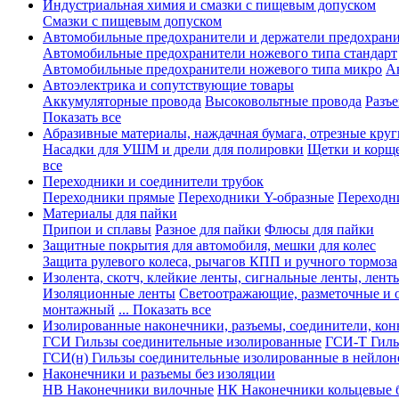
Индустриальная химия и смазки с пищевым допуском
Смазки с пищевым допуском
Автомобильные предохранители и держатели предохрани
Автомобильные предохранители ножевого типа стандарт
Автомобильные предохранители ножевого типа микро
А
Автоэлектрика и сопутствующие товары
Аккумуляторные провода
Высоковольтные провода
Разъ
Показать все
Абразивные материалы, наждачная бумага, отрезные круг
Насадки для УШМ и дрели для полировки
Щетки и корщ
все
Переходники и соединители трубок
Переходники прямые
Переходники Y-образные
Переходн
Материалы для пайки
Припои и сплавы
Разное для пайки
Флюсы для пайки
Защитные покрытия для автомобиля, мешки для колес
Защита рулевого колеса, рычагов КПП и ручного тормоза
Изолента, скотч, клейкие ленты, сигнальные ленты, лент
Изоляционные ленты
Светоотражающие, разметочные и 
монтажный
... Показать все
Изолированные наконечники, разъемы, соединители, ко
ГСИ Гильзы соединительные изолированные
ГСИ-Т Гиль
ГСИ(н) Гильзы соединительные изолированные в нейлон
Наконечники и разъемы без изоляции
НВ Наконечники вилочные
НК Наконечники кольцевые б