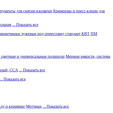
рументы для снятия изоляции
Кримперы и пресс-клещи для
ильная
... Показать все
конечники луженые под опрессовку стандарт КВТ
ПМ
, цветные и универсальные полироли
Мерные емкости, система
жный, CCA
... Показать все
... Показать все
клу и керамике
Метчики
... Показать все