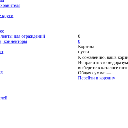
ом
охранителя
е круги
ес
, ленты для ограждений
0
и, коннекторы
0
Корзина
нт
пуста
К сожалению, ваша корзи
Исправить это недоразум
выберите в каталоге инт
ля
Общая сумма:
—
Перейти в корзину
елей