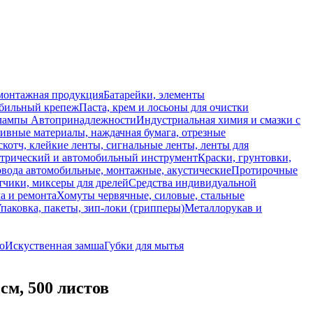
монтажная продукция
Батарейки, элементы
обильный крепеж
Паста, крем и лосьоны для очистки
 лампы
Автопринадлежности
Индустриальная химия и смазки с
ивные материалы, наждачная бумага, отрезные
скотч, клейкие ленты, сигнальные ленты, ленты для
ктрический и автомобильный инструмент
Краски, грунтовки,
вода автомобильные, монтажные, акустические
Протирочные
тчики, миксеры для дрелей
Средства индивидуальной
а и ремонта
Хомуты червячные, силовые, стальные
паковка, пакеты, зип-локи (грипперы)
Металлорукав и
о
Искуственная замша
Губки для мытья
 см, 500 листов