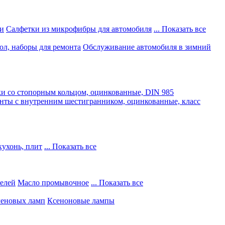
и
Салфетки из микрофибры для автомобиля
... Показать все
ол, наборы для ремонта
Обслуживание автомобиля в зимний
и со стопорным кольцом, оцинкованные, DIN 985
нты с внутренним шестигранником, оцинкованные, класс
кухонь, плит
... Показать все
телей
Масло промывочное
... Показать все
геновых ламп
Ксеноновые лампы