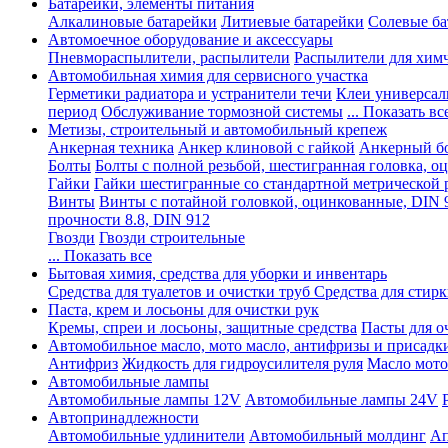
Батарейки, элементы питания
Алкалиновые батарейки
Литиевые батарейки
Солевые ба
Автомоечное оборудование и аксессуары
Пневмораспылители, распылители
Распылители для хим
Автомобильная химия для сервисного участка
Герметики радиатора и устранители течи
Клеи универсал
период
Обслуживание тормозной системы
... Показать вс
Метизы, строительный и автомобильный крепеж
Анкерная техника
Анкер клиновой с гайкой
Анкерный бо
Болты
Болты с полной резьбой, шестигранная головка, 
Гайки
Гайки шестигранные со стандартной метрической 
Винты
Винты с потайной головкой, оцинкованные, DIN 
прочности 8.8, DIN 912
Гвозди
Гвозди строительные
... Показать все
Бытовая химия, средства для уборки и инвентарь
Средства для туалетов и очистки труб
Средства для стир
Паста, крем и лосьоны для очистки рук
Кремы, спреи и лосьоны, защитные средства
Пасты для о
Автомобильное масло, мото масло, антифризы и присадк
Антифриз
Жидкость для гидроусилителя руля
Масло мото
Автомобильные лампы
Автомобильные лампы 12V
Автомобильные лампы 24V
Автопринадлежности
Автомобильные удлинители
Автомобильный молдинг
Ап