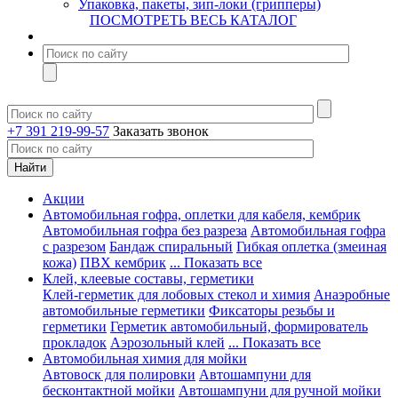
Упаковка, пакеты, зип-локи (грипперы)
ПОСМОТРЕТЬ ВЕСЬ КАТАЛОГ
+7 391 219-99-57
Заказать звонок
Акции
Автомобильная гофра, оплетки для кабеля, кембрик
Автомобильная гофра без разреза
Автомобильная гофра
с разрезом
Бандаж спиральный
Гибкая оплетка (змеиная
кожа)
ПВХ кембрик
... Показать все
Клей, клеевые составы, герметики
Клей-герметик для лобовых стекол и химия
Анаэробные
автомобильные герметики
Фиксаторы резьбы и
герметики
Герметик автомобильный, формирователь
прокладок
Аэрозольный клей
... Показать все
Автомобильная химия для мойки
Автовоск для полировки
Автошампуни для
бесконтактной мойки
Автошампуни для ручной мойки