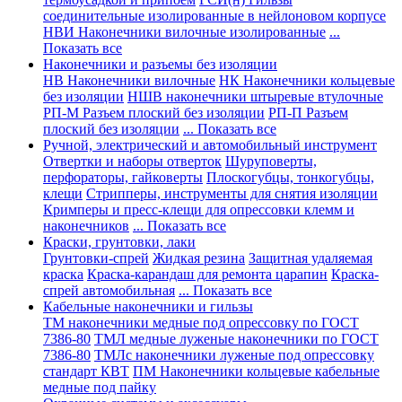
соединительные изолированные в нейлоновом корпусе
НВИ Наконечники вилочные изолированные
...
Показать все
Наконечники и разъемы без изоляции
НВ Наконечники вилочные
НК Наконечники кольцевые
без изоляции
НШВ наконечники штыревые втулочные
РП-М Разъем плоский без изоляции
РП-П Разъем
плоский без изоляции
... Показать все
Ручной, электрический и автомобильный инструмент
Отвертки и наборы отверток
Шуруповерты,
перфораторы, гайковерты
Плоскогубцы, тонкогубцы,
клещи
Стрипперы, инструменты для снятия изоляции
Кримперы и пресс-клещи для опрессовки клемм и
наконечников
... Показать все
Краски, грунтовки, лаки
Грунтовки-спрей
Жидкая резина
Защитная удаляемая
краска
Краска-карандаш для ремонта царапин
Краска-
спрей автомобильная
... Показать все
Кабельные наконечники и гильзы
ТМ наконечники медные под опрессовку по ГОСТ
7386-80
ТМЛ медные луженые наконечники по ГОСТ
7386-80
ТМЛс наконечники луженые под опрессовку
стандарт КВТ
ПМ Наконечники кольцевые кабельные
медные под пайку