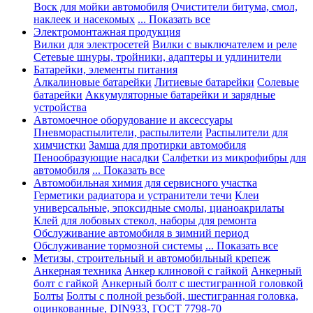
Воск для мойки автомобиля
Очистители битума, смол,
наклеек и насекомых
... Показать все
Электромонтажная продукция
Вилки для электросетей
Вилки с выключателем и реле
Сетевые шнуры, тройники, адаптеры и удлинители
Батарейки, элементы питания
Алкалиновые батарейки
Литиевые батарейки
Солевые
батарейки
Аккумуляторные батарейки и зарядные
устройства
Автомоечное оборудование и аксессуары
Пневмораспылители, распылители
Распылители для
химчистки
Замша для протирки автомобиля
Пенообразующие насадки
Салфетки из микрофибры для
автомобиля
... Показать все
Автомобильная химия для сервисного участка
Герметики радиатора и устранители течи
Клеи
универсальные, эпоксидные смолы, цианоакрилаты
Клей для лобовых стекол, наборы для ремонта
Обслуживание автомобиля в зимний период
Обслуживание тормозной системы
... Показать все
Метизы, строительный и автомобильный крепеж
Анкерная техника
Анкер клиновой с гайкой
Анкерный
болт с гайкой
Анкерный болт с шестигранной головкой
Болты
Болты с полной резьбой, шестигранная головка,
оцинкованные, DIN933, ГОСТ 7798-70