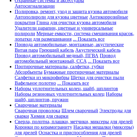
Охранные системы и аксессуары
Автосигнализации
Полировка, ремонт, уход и защита кузова автомобиля
Автополироли для кузова цветные
Антикоррозийные
покрытия
Глина для очистки кузова автомобиля
Удалители царапин, цветные и универсальные
полироли
Мерные емкости, система смешивания красок,
лопатки для размешивания
... Показать все
Провода автомобильные, монтажные, акустические
Витая пара
Греющий кабель
Акустический кабель
Провод автомобильный медный, ПГВА
Провод
автомобильный монтажный, CCA
... Показать все
Протирочные материалы, салфетки, губки
Абсорбьенты
Бумажные протирочные материалы
Салфетки из микрофибры
Щетки для очистки пыли
Вафельное полотно
... Показать все
Наборы уплотнительных колец, шайб, шплинтов
Наборы резиновых уплотнительных колец
Наборы
шайб, шплинтов, пружин
Сварочные материалы
Сварочная проволока
Шлем сварочный
Электроды для
сварки
Химия для сварки
Сверла, полотна, плашки, метчики, миксеры для дрелей
Коронки по керамограниту
Насадки мешалки (миксеры)
для дрелей
Оснастка и приспособления для дрелей