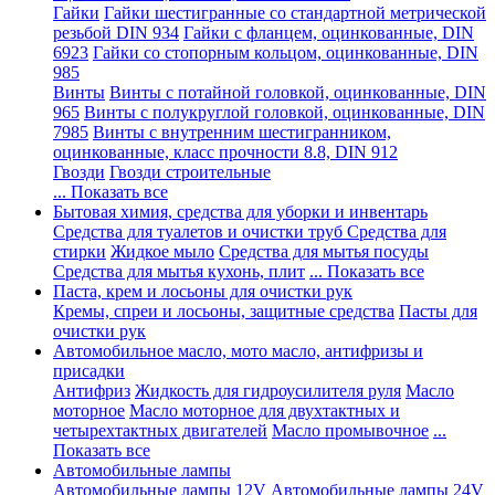
Гайки
Гайки шестигранные со стандартной метрической
резьбой DIN 934
Гайки с фланцем, оцинкованные, DIN
6923
Гайки со стопорным кольцом, оцинкованные, DIN
985
Винты
Винты с потайной головкой, оцинкованные, DIN
965
Винты с полукруглой головкой, оцинкованные, DIN
7985
Винты с внутренним шестигранником,
оцинкованные, класс прочности 8.8, DIN 912
Гвозди
Гвозди строительные
... Показать все
Бытовая химия, средства для уборки и инвентарь
Средства для туалетов и очистки труб
Средства для
стирки
Жидкое мыло
Средства для мытья посуды
Средства для мытья кухонь, плит
... Показать все
Паста, крем и лосьоны для очистки рук
Кремы, спреи и лосьоны, защитные средства
Пасты для
очистки рук
Автомобильное масло, мото масло, антифризы и
присадки
Антифриз
Жидкость для гидроусилителя руля
Масло
моторное
Масло моторное для двухтактных и
четырехтактных двигателей
Масло промывочное
...
Показать все
Автомобильные лампы
Автомобильные лампы 12V
Автомобильные лампы 24V