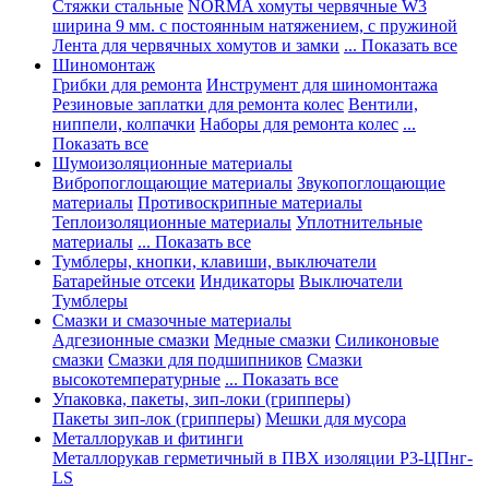
Стяжки стальные
NORMA хомуты червячные W3
ширина 9 мм. с постоянным натяжением, с пружиной
Лента для червячных хомутов и замки
... Показать все
Шиномонтаж
Грибки для ремонта
Инструмент для шиномонтажа
Резиновые заплатки для ремонта колес
Вентили,
ниппели, колпачки
Наборы для ремонта колес
...
Показать все
Шумоизоляционные материалы
Вибропоглощающие материалы
Звукопоглощающие
материалы
Противоскрипные материалы
Теплоизоляционные материалы
Уплотнительные
материалы
... Показать все
Тумблеры, кнопки, клавиши, выключатели
Батарейные отсеки
Индикаторы
Выключатели
Тумблеры
Смазки и смазочные материалы
Адгезионные смазки
Медные смазки
Силиконовые
смазки
Смазки для подшипников
Смазки
высокотемпературные
... Показать все
Упаковка, пакеты, зип-локи (грипперы)
Пакеты зип-лок (грипперы)
Мешки для мусора
Металлорукав и фитинги
Металлорукав герметичный в ПВХ изоляции Р3-ЦПнг-
LS