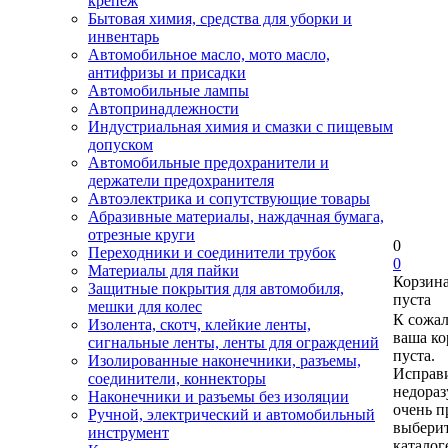
крепеж
Бытовая химия, средства для уборки и
инвентарь
Автомобильное масло, мото масло,
антифризы и присадки
Автомобильные лампы
Автопринадлежности
Индустриальная химия и смазки с пищевым
допуском
Автомобильные предохранители и
держатели предохранителя
Автоэлектрика и сопутствующие товары
Абразивные материалы, наждачная бумага,
отрезные круги
0
Переходники и соединители трубок
0
Материалы для пайки
Корзин
Защитные покрытия для автомобиля,
пуста
мешки для колес
К сожа
Изолента, скотч, клейкие ленты,
ваша ко
сигнальные ленты, ленты для ограждений
пуста.
Изолированные наконечники, разъемы,
Исправи
соединители, коннекторы
недора
Наконечники и разъемы без изоляции
очень п
Ручной, электрический и автомобильный
выберит
инструмент
каталог