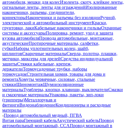
автомобиля, мешки для колес
Изолента, скотч, клейкие ленты,
сигнальные ленты, ленты для ограждений
Изолированные
наконечники, разъемы, соединители,
коннекторы
Наконечники и разъемы без изоляции
Ручной,
электрический и автомобильный инструмент
Краски,
грунтовки, лаки
Кабельные наконечники и гильзы
Охранные
системы и аксессуары
Полировка, ремонт, уход и защита
кузова автомобиля
Провода автомобильные, монтажные,
акустические
Протирочные материалы, салфетки,
губки
Наборы уплотнительных колец, шайб,
шплинтов
Сварочные материалы
Сверла, полотна, плашки,
метчики, миксеры для дрелей
Средства индивидуальной
защиты
Стяжки кабельные, крепеж,
держатели
Термоусадочные трубки, наборы
термоусадок
Строительная химия, товары для дома и
ремонта
Хомуты червячные, силовые, стальные
стяжки
Шиномонтаж
Шумоизоляционные
материалы
Тумблеры, кнопки, клавиши, выключатели
Смазки
и смазочные материалы
Упаковка, пакеты, зип-локи
(грипперы)
Металлорукав и
фитинги
Видеонаблюдение
Кондиционеры и расходные
материлы
-
Провод автомобильный медный, ПГВА
Витая пара
Греющий кабель
Акустический кабель
Провод
автомобильный монтажный, CCA
Провод монтажный в