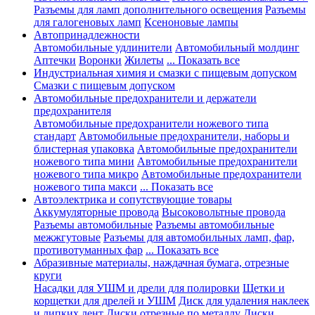
Разъемы для ламп дополнительного освещения
Разъемы
для галогеновых ламп
Ксеноновые лампы
Автопринадлежности
Автомобильные удлинители
Автомобильный молдинг
Аптечки
Воронки
Жилеты
... Показать все
Индустриальная химия и смазки с пищевым допуском
Смазки с пищевым допуском
Автомобильные предохранители и держатели
предохранителя
Автомобильные предохранители ножевого типа
стандарт
Автомобильные предохранители, наборы и
блистерная упаковка
Автомобильные предохранители
ножевого типа мини
Автомобильные предохранители
ножевого типа микро
Автомобильные предохранители
ножевого типа макси
... Показать все
Автоэлектрика и сопутствующие товары
Аккумуляторные провода
Высоковольтные провода
Разъемы автомобильные
Разъемы автомобильные
межжгутовые
Разъемы для автомобильных ламп, фар,
противотуманных фар
... Показать все
Абразивные материалы, наждачная бумага, отрезные
круги
Насадки для УШМ и дрели для полировки
Щетки и
корщетки для дрелей и УШМ
Диск для удаления наклеек
и липких лент
Диски отрезные по металлу
Диски