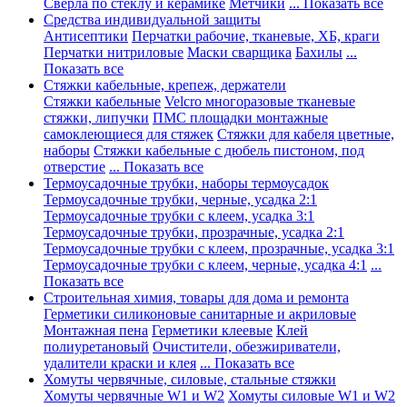
Сверла по стеклу и керамике
Метчики
... Показать все
Средства индивидуальной защиты
Антисептики
Перчатки рабочие, тканевые, ХБ, краги
Перчатки нитриловые
Маски сварщика
Бахилы
...
Показать все
Стяжки кабельные, крепеж, держатели
Стяжки кабельные
Velcro многоразовые тканевые
стяжки, липучки
ПМС площадки монтажные
самоклеющиеся для стяжек
Стяжки для кабеля цветные,
наборы
Стяжки кабельные с дюбель пистоном, под
отверстие
... Показать все
Термоусадочные трубки, наборы термоусадок
Термоусадочные трубки, черные, усадка 2:1
Термоусадочные трубки с клеем, усадка 3:1
Термоусадочные трубки, прозрачные, усадка 2:1
Термоусадочные трубки с клеем, прозрачные, усадка 3:1
Термоусадочные трубки с клеем, черные, усадка 4:1
...
Показать все
Строительная химия, товары для дома и ремонта
Герметики силиконовые санитарные и акриловые
Монтажная пена
Герметики клеевые
Клей
полиуретановый
Очистители, обезжириватели,
удалители краски и клея
... Показать все
Хомуты червячные, силовые, стальные стяжки
Хомуты червячные W1 и W2
Хомуты силовые W1 и W2