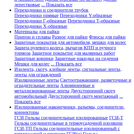
лепестковые
... Показать все
Переходники и соединители трубок
Переходники прямые
Переходники Y-образные
Переходники Г-образные
Переходники Т-образные
Переходники Х-образные
Материалы для пайки
Припои и сплавы
Разное для пайки
Флюсы для пайки
Защитные покрытия для автомобиля, мешки для колес
Защита рулевого колеса, рычагов КПП и ручного
тормоза
Защитное покрытие для малярных работ
Защитные коврики
Защитные накидки на сидения
Мешки для колес
... Показать все
Изолента, скотч, клейкие ленты, сигнальные ленты,
ленты для ограждений
Изоляционные ленты
Светоотражающие, разметочные и
оградительные ленты
Алюминиевые и
металлизированные ленты
Двухсторонний скотч
автомобильный
Двухсторонний скотч монтажный
...
Показать все
Изолированные наконечники, разъемы, соединители,
коннекторы
ГСИ Гильзы соединительные изолированные
ГСИ-Т
Гильзы соединительные в термоусадочной изоляции
ГСИ-ТП Гильзы соединительные изолированный с
термоусадкой и припоем
ГСИ(н) Гильзы