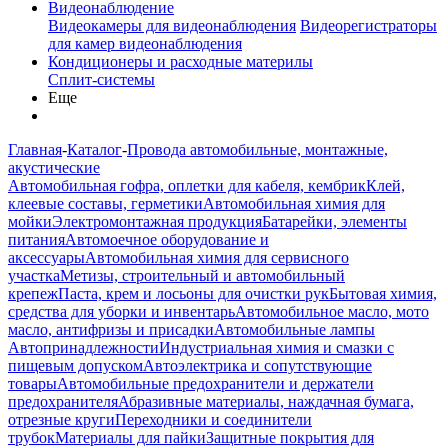
Видеонаблюдение
Видеокамеры для видеонаблюдения
Видеорегистраторы
для камер видеонаблюдения
Кондиционеры и расходные материлы
Сплит-системы
Еще
Главная
-
Каталог
-
Провода автомобильные, монтажные,
акустические
Автомобильная гофра, оплетки для кабеля, кембрик
Клей,
клеевые составы, герметики
Автомобильная химия для
мойки
Электромонтажная продукция
Батарейки, элементы
питания
Автомоечное оборудование и
аксессуары
Автомобильная химия для сервисного
участка
Метизы, строительный и автомобильный
крепеж
Паста, крем и лосьоны для очистки рук
Бытовая химия,
средства для уборки и инвентарь
Автомобильное масло, мото
масло, антифризы и присадки
Автомобильные лампы
Автопринадлежности
Индустриальная химия и смазки с
пищевым допуском
Автоэлектрика и сопутствующие
товары
Автомобильные предохранители и держатели
предохранителя
Абразивные материалы, наждачная бумага,
отрезные круги
Переходники и соединители
трубок
Материалы для пайки
Защитные покрытия для