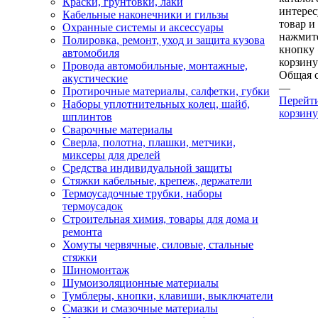
Краски, грунтовки, лаки
интере
Кабельные наконечники и гильзы
товар и
Охранные системы и аксессуары
нажмит
Полировка, ремонт, уход и защита кузова
кнопку
автомобиля
корзину
Провода автомобильные, монтажные,
Общая 
акустические
—
Протирочные материалы, салфетки, губки
Перейт
Наборы уплотнительных колец, шайб,
корзину
шплинтов
Сварочные материалы
Сверла, полотна, плашки, метчики,
миксеры для дрелей
Средства индивидуальной защиты
Стяжки кабельные, крепеж, держатели
Термоусадочные трубки, наборы
термоусадок
Строительная химия, товары для дома и
ремонта
Хомуты червячные, силовые, стальные
стяжки
Шиномонтаж
Шумоизоляционные материалы
Тумблеры, кнопки, клавиши, выключатели
Смазки и смазочные материалы