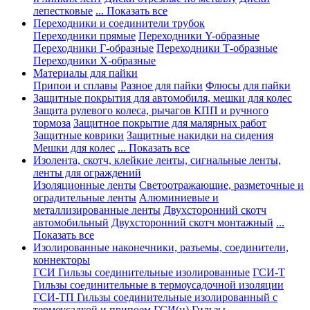
лепестковые
... Показать все
Переходники и соединители трубок
Переходники прямые
Переходники Y-образные
Переходники Г-образные
Переходники Т-образные
Переходники Х-образные
Материалы для пайки
Припои и сплавы
Разное для пайки
Флюсы для пайки
Защитные покрытия для автомобиля, мешки для колес
Защита рулевого колеса, рычагов КПП и ручного
тормоза
Защитное покрытие для малярных работ
Защитные коврики
Защитные накидки на сидения
Мешки для колес
... Показать все
Изолента, скотч, клейкие ленты, сигнальные ленты,
ленты для ограждений
Изоляционные ленты
Светоотражающие, разметочные и
оградительные ленты
Алюминиевые и
металлизированные ленты
Двухсторонний скотч
автомобильный
Двухсторонний скотч монтажный
...
Показать все
Изолированные наконечники, разъемы, соединители,
коннекторы
ГСИ Гильзы соединительные изолированные
ГСИ-Т
Гильзы соединительные в термоусадочной изоляции
ГСИ-ТП Гильзы соединительные изолированный с
термоусадкой и припоем
ГСИ(н) Гильзы