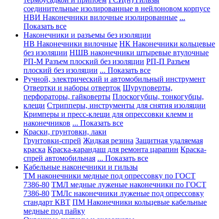
соединительные изолированные в нейлоновом корпусе
НВИ Наконечники вилочные изолированные
...
Показать все
Наконечники и разъемы без изоляции
НВ Наконечники вилочные
НК Наконечники кольцевые
без изоляции
НШВ наконечники штыревые втулочные
РП-М Разъем плоский без изоляции
РП-П Разъем
плоский без изоляции
... Показать все
Ручной, электрический и автомобильный инструмент
Отвертки и наборы отверток
Шуруповерты,
перфораторы, гайковерты
Плоскогубцы, тонкогубцы,
клещи
Стрипперы, инструменты для снятия изоляции
Кримперы и пресс-клещи для опрессовки клемм и
наконечников
... Показать все
Краски, грунтовки, лаки
Грунтовки-спрей
Жидкая резина
Защитная удаляемая
краска
Краска-карандаш для ремонта царапин
Краска-
спрей автомобильная
... Показать все
Кабельные наконечники и гильзы
ТМ наконечники медные под опрессовку по ГОСТ
7386-80
ТМЛ медные луженые наконечники по ГОСТ
7386-80
ТМЛс наконечники луженые под опрессовку
стандарт КВТ
ПМ Наконечники кольцевые кабельные
медные под пайку