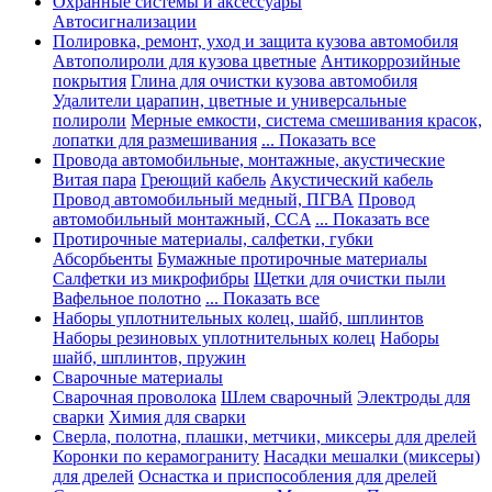
Охранные системы и аксессуары
Автосигнализации
Полировка, ремонт, уход и защита кузова автомобиля
Автополироли для кузова цветные
Антикоррозийные
покрытия
Глина для очистки кузова автомобиля
Удалители царапин, цветные и универсальные
полироли
Мерные емкости, система смешивания красок,
лопатки для размешивания
... Показать все
Провода автомобильные, монтажные, акустические
Витая пара
Греющий кабель
Акустический кабель
Провод автомобильный медный, ПГВА
Провод
автомобильный монтажный, CCA
... Показать все
Протирочные материалы, салфетки, губки
Абсорбьенты
Бумажные протирочные материалы
Салфетки из микрофибры
Щетки для очистки пыли
Вафельное полотно
... Показать все
Наборы уплотнительных колец, шайб, шплинтов
Наборы резиновых уплотнительных колец
Наборы
шайб, шплинтов, пружин
Сварочные материалы
Сварочная проволока
Шлем сварочный
Электроды для
сварки
Химия для сварки
Сверла, полотна, плашки, метчики, миксеры для дрелей
Коронки по керамограниту
Насадки мешалки (миксеры)
для дрелей
Оснастка и приспособления для дрелей