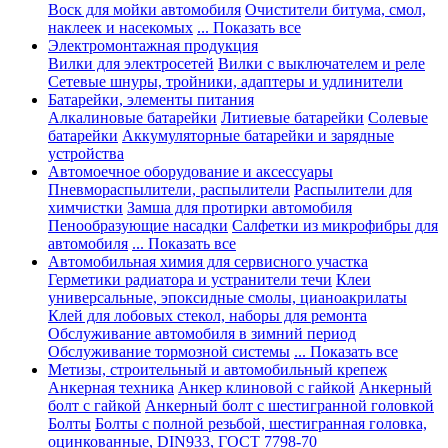
Воск для мойки автомобиля
Очистители битума, смол,
наклеек и насекомых
... Показать все
Электромонтажная продукция
Вилки для электросетей
Вилки с выключателем и реле
Сетевые шнуры, тройники, адаптеры и удлинители
Батарейки, элементы питания
Алкалиновые батарейки
Литиевые батарейки
Солевые
батарейки
Аккумуляторные батарейки и зарядные
устройства
Автомоечное оборудование и аксессуары
Пневмораспылители, распылители
Распылители для
химчистки
Замша для протирки автомобиля
Пенообразующие насадки
Салфетки из микрофибры для
автомобиля
... Показать все
Автомобильная химия для сервисного участка
Герметики радиатора и устранители течи
Клеи
универсальные, эпоксидные смолы, цианоакрилаты
Клей для лобовых стекол, наборы для ремонта
Обслуживание автомобиля в зимний период
Обслуживание тормозной системы
... Показать все
Метизы, строительный и автомобильный крепеж
Анкерная техника
Анкер клиновой с гайкой
Анкерный
болт с гайкой
Анкерный болт с шестигранной головкой
Болты
Болты с полной резьбой, шестигранная головка,
оцинкованные, DIN933, ГОСТ 7798-70