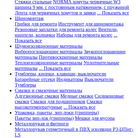
Стяжки стальные
NORMA хомуты червячные W3
ширина 9 мм. с постоянным натяжением, с пружиной
Лента для червячных хомутов и замки
... Показать все
Шиномонтаж
Грибки для ремонта
Инструмент для шиномонтажа
Резиновые заплатки для ремонта колес
Вентили,
ниппели, колпачки
Наборы для ремонта колес
...
Показать все
Шумоизоляционные материалы
Вибропоглощающие материалы
Звукопоглощающие
материалы
Противоскрипные материалы
Теплоизоляционные материалы
Уплотнительные
материалы
... Показать все
Тумблеры, кнопки, клавиши, выключатели
Батарейные отсеки
Индикаторы
Выключатели
Тумблеры
Смазки и смазочные материалы
Адгезионные смазки
Медные смазки
Силиконовые
смазки
Смазки для подшипников
Смазки
высокотемпературные
... Показать все
Упаковка, пакеты, зип-локи (грипперы)
Пакеты зип-лок (грипперы)
Мешки для мусора
Металлорукав и фитинги
Металлорукав герметичный в ПВХ изоляции Р3-ЦПнг-
LS