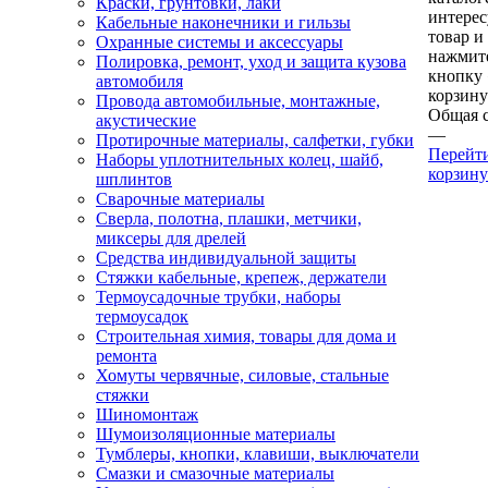
Краски, грунтовки, лаки
интере
Кабельные наконечники и гильзы
товар и
Охранные системы и аксессуары
нажмит
Полировка, ремонт, уход и защита кузова
кнопку
автомобиля
корзину
Провода автомобильные, монтажные,
Общая 
акустические
—
Протирочные материалы, салфетки, губки
Перейт
Наборы уплотнительных колец, шайб,
корзину
шплинтов
Сварочные материалы
Сверла, полотна, плашки, метчики,
миксеры для дрелей
Средства индивидуальной защиты
Стяжки кабельные, крепеж, держатели
Термоусадочные трубки, наборы
термоусадок
Строительная химия, товары для дома и
ремонта
Хомуты червячные, силовые, стальные
стяжки
Шиномонтаж
Шумоизоляционные материалы
Тумблеры, кнопки, клавиши, выключатели
Смазки и смазочные материалы