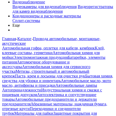
Видеонаблюдение
Видеокамеры для видеонаблюдения
Видеорегистраторы
для камер видеонаблюдения
Кондиционеры и расходные материлы
Сплит-системы
Еще
Главная
-
Каталог
-
Провода автомобильные, монтажные,
акустические
Автомобильная гофра, оплетки для кабеля, кембрик
Клей,
клеевые составы, герметики
Автомобильная химия для
мойки
Электромонтажная продукция
Батарейки, элементы
питания
Автомоечное оборудование и
аксессуары
Автомобильная химия для сервисного
участка
Метизы, строительный и автомобильный
крепеж
Паста, крем и лосьоны для очистки рук
Бытовая химия,
средства для уборки и инвентарь
Автомобильное масло, мото
масло, антифризы и присадки
Автомобильные лампы
Автопринадлежности
Индустриальная химия и смазки с
пищевым допуском
Автоэлектрика и сопутствующие
товары
Автомобильные предохранители и держатели
предохранителя
Абразивные материалы, наждачная бумага,
отрезные круги
Переходники и соединители
трубок
Материалы для пайки
Защитные покрытия для