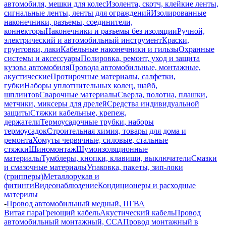
автомобиля, мешки для колес
Изолента, скотч, клейкие ленты,
сигнальные ленты, ленты для ограждений
Изолированные
наконечники, разъемы, соединители,
коннекторы
Наконечники и разъемы без изоляции
Ручной,
электрический и автомобильный инструмент
Краски,
грунтовки, лаки
Кабельные наконечники и гильзы
Охранные
системы и аксессуары
Полировка, ремонт, уход и защита
кузова автомобиля
Провода автомобильные, монтажные,
акустические
Протирочные материалы, салфетки,
губки
Наборы уплотнительных колец, шайб,
шплинтов
Сварочные материалы
Сверла, полотна, плашки,
метчики, миксеры для дрелей
Средства индивидуальной
защиты
Стяжки кабельные, крепеж,
держатели
Термоусадочные трубки, наборы
термоусадок
Строительная химия, товары для дома и
ремонта
Хомуты червячные, силовые, стальные
стяжки
Шиномонтаж
Шумоизоляционные
материалы
Тумблеры, кнопки, клавиши, выключатели
Смазки
и смазочные материалы
Упаковка, пакеты, зип-локи
(грипперы)
Металлорукав и
фитинги
Видеонаблюдение
Кондиционеры и расходные
материлы
-
Провод автомобильный медный, ПГВА
Витая пара
Греющий кабель
Акустический кабель
Провод
автомобильный монтажный, CCA
Провод монтажный в