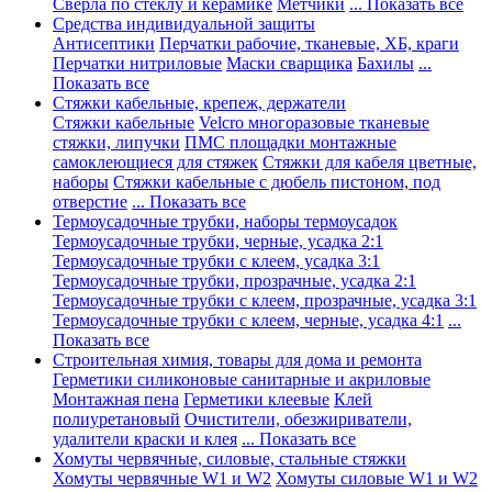
Сверла по стеклу и керамике
Метчики
... Показать все
Средства индивидуальной защиты
Антисептики
Перчатки рабочие, тканевые, ХБ, краги
Перчатки нитриловые
Маски сварщика
Бахилы
...
Показать все
Стяжки кабельные, крепеж, держатели
Стяжки кабельные
Velcro многоразовые тканевые
стяжки, липучки
ПМС площадки монтажные
самоклеющиеся для стяжек
Стяжки для кабеля цветные,
наборы
Стяжки кабельные с дюбель пистоном, под
отверстие
... Показать все
Термоусадочные трубки, наборы термоусадок
Термоусадочные трубки, черные, усадка 2:1
Термоусадочные трубки с клеем, усадка 3:1
Термоусадочные трубки, прозрачные, усадка 2:1
Термоусадочные трубки с клеем, прозрачные, усадка 3:1
Термоусадочные трубки с клеем, черные, усадка 4:1
...
Показать все
Строительная химия, товары для дома и ремонта
Герметики силиконовые санитарные и акриловые
Монтажная пена
Герметики клеевые
Клей
полиуретановый
Очистители, обезжириватели,
удалители краски и клея
... Показать все
Хомуты червячные, силовые, стальные стяжки
Хомуты червячные W1 и W2
Хомуты силовые W1 и W2