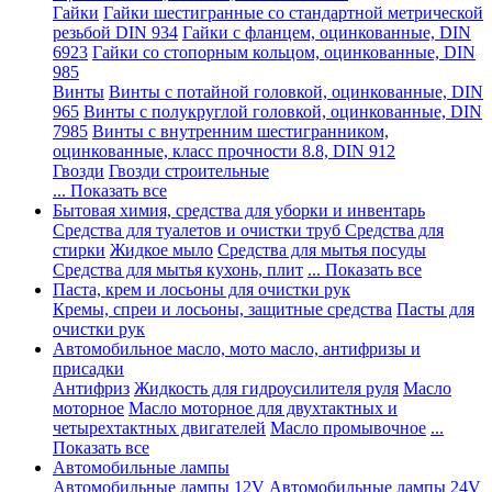
Гайки
Гайки шестигранные со стандартной метрической
резьбой DIN 934
Гайки с фланцем, оцинкованные, DIN
6923
Гайки со стопорным кольцом, оцинкованные, DIN
985
Винты
Винты с потайной головкой, оцинкованные, DIN
965
Винты с полукруглой головкой, оцинкованные, DIN
7985
Винты с внутренним шестигранником,
оцинкованные, класс прочности 8.8, DIN 912
Гвозди
Гвозди строительные
... Показать все
Бытовая химия, средства для уборки и инвентарь
Средства для туалетов и очистки труб
Средства для
стирки
Жидкое мыло
Средства для мытья посуды
Средства для мытья кухонь, плит
... Показать все
Паста, крем и лосьоны для очистки рук
Кремы, спреи и лосьоны, защитные средства
Пасты для
очистки рук
Автомобильное масло, мото масло, антифризы и
присадки
Антифриз
Жидкость для гидроусилителя руля
Масло
моторное
Масло моторное для двухтактных и
четырехтактных двигателей
Масло промывочное
...
Показать все
Автомобильные лампы
Автомобильные лампы 12V
Автомобильные лампы 24V