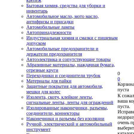
крепеж
Бытовая химия, средства для уборки и
инвентарь
Автомобильное масло, мото масло,
антифризы и присадки
Автомобильные лампы
Автопринадлежности
Индустриальная химия и смазки с пищевым
допуском
Автомобильные предохранители и
держатели предохранителя
Автоэлектрика и сопутствующие товары
Абразивные материалы, наждачная бумага,
отрезные круги
0
Переходники и соединители трубок
0
Материалы для пайки
Корзин
Защитные покрытия для автомобиля,
пуста
мешки для колес
К сожа
Изолента, скотч, клейкие ленты,
ваша ко
сигнальные ленты, ленты для ограждений
пуста.
Изолированные наконечники, разъемы,
Исправи
соединители, коннекторы
недора
Наконечники и разъемы без изоляции
очень п
Ручной, электрический и автомобильный
выберит
инструмент
каталог