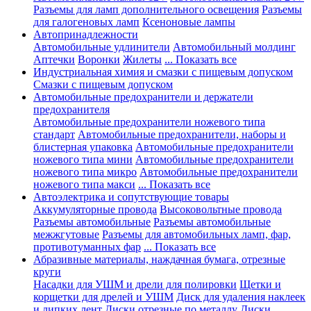
Разъемы для ламп дополнительного освещения
Разъемы
для галогеновых ламп
Ксеноновые лампы
Автопринадлежности
Автомобильные удлинители
Автомобильный молдинг
Аптечки
Воронки
Жилеты
... Показать все
Индустриальная химия и смазки с пищевым допуском
Смазки с пищевым допуском
Автомобильные предохранители и держатели
предохранителя
Автомобильные предохранители ножевого типа
стандарт
Автомобильные предохранители, наборы и
блистерная упаковка
Автомобильные предохранители
ножевого типа мини
Автомобильные предохранители
ножевого типа микро
Автомобильные предохранители
ножевого типа макси
... Показать все
Автоэлектрика и сопутствующие товары
Аккумуляторные провода
Высоковольтные провода
Разъемы автомобильные
Разъемы автомобильные
межжгутовые
Разъемы для автомобильных ламп, фар,
противотуманных фар
... Показать все
Абразивные материалы, наждачная бумага, отрезные
круги
Насадки для УШМ и дрели для полировки
Щетки и
корщетки для дрелей и УШМ
Диск для удаления наклеек
и липких лент
Диски отрезные по металлу
Диски