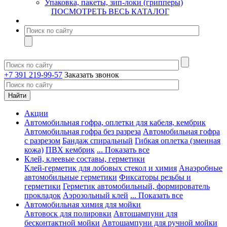
Упаковка, пакеты, зип-локи (грипперы)
ПОСМОТРЕТЬ ВЕСЬ КАТАЛОГ
+7 391 219-99-57
Заказать звонок
Акции
Автомобильная гофра, оплетки для кабеля, кембрик
Автомобильная гофра без разреза
Автомобильная гофра
с разрезом
Бандаж спиральный
Гибкая оплетка (змеиная
кожа)
ПВХ кембрик
... Показать все
Клей, клеевые составы, герметики
Клей-герметик для лобовых стекол и химия
Анаэробные
автомобильные герметики
Фиксаторы резьбы и
герметики
Герметик автомобильный, формирователь
прокладок
Аэрозольный клей
... Показать все
Автомобильная химия для мойки
Автовоск для полировки
Автошампуни для
бесконтактной мойки
Автошампуни для ручной мойки