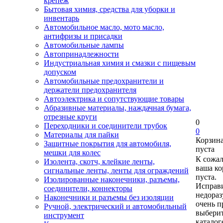
крепеж
Бытовая химия, средства для уборки и
инвентарь
Автомобильное масло, мото масло,
антифризы и присадки
Автомобильные лампы
Автопринадлежности
Индустриальная химия и смазки с пищевым
допуском
Автомобильные предохранители и
держатели предохранителя
Автоэлектрика и сопутствующие товары
Абразивные материалы, наждачная бумага,
отрезные круги
0
Переходники и соединители трубок
0
Материалы для пайки
Корзин
Защитные покрытия для автомобиля,
пуста
мешки для колес
К сожа
Изолента, скотч, клейкие ленты,
ваша ко
сигнальные ленты, ленты для ограждений
пуста.
Изолированные наконечники, разъемы,
Исправи
соединители, коннекторы
недора
Наконечники и разъемы без изоляции
очень п
Ручной, электрический и автомобильный
выберит
инструмент
каталог