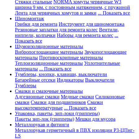
Стяжки стальные
NORMA хомуты червячные W3
ширина 9 мм. с постоянным натяжением, с пружиной
Лента для червячных хомутов и замки
... Показать все
Шиномонтаж
Грибки для ремонта
Инструмент для шиномонтажа
Резиновые заплатки для ремонта колес
Вентили,
ниппели, колпачки
Наборы для ремонта колес
...
Показать все
Шумоизоляционные материалы
Вибропоглощающие материалы
Звукопоглощающие
материалы
Противоскрипные материалы
Теплоизоляционные материалы
Уплотнительные
материалы
... Показать все
Тумблеры, кнопки, клавиши, выключатели
Батарейные отсеки
Индикаторы
Выключатели
Тумблеры
Смазки и смазочные материалы
Адгезионные смазки
Медные смазки
Силиконовые
смазки
Смазки для подшипников
Смазки
высокотемпературные
... Показать все
Упаковка, пакеты, зип-локи (грипперы)
Пакеты зип-лок (грипперы)
Мешки для мусора
Металлорукав и фитинги
Металлорукав герметичный в ПВХ изоляции Р3-ЦПнг-
LS