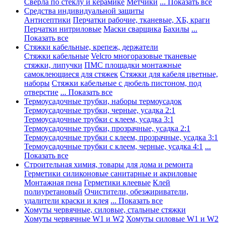
Сверла по стеклу и керамике
Метчики
... Показать все
Средства индивидуальной защиты
Антисептики
Перчатки рабочие, тканевые, ХБ, краги
Перчатки нитриловые
Маски сварщика
Бахилы
...
Показать все
Стяжки кабельные, крепеж, держатели
Стяжки кабельные
Velcro многоразовые тканевые
стяжки, липучки
ПМС площадки монтажные
самоклеющиеся для стяжек
Стяжки для кабеля цветные,
наборы
Стяжки кабельные с дюбель пистоном, под
отверстие
... Показать все
Термоусадочные трубки, наборы термоусадок
Термоусадочные трубки, черные, усадка 2:1
Термоусадочные трубки с клеем, усадка 3:1
Термоусадочные трубки, прозрачные, усадка 2:1
Термоусадочные трубки с клеем, прозрачные, усадка 3:1
Термоусадочные трубки с клеем, черные, усадка 4:1
...
Показать все
Строительная химия, товары для дома и ремонта
Герметики силиконовые санитарные и акриловые
Монтажная пена
Герметики клеевые
Клей
полиуретановый
Очистители, обезжириватели,
удалители краски и клея
... Показать все
Хомуты червячные, силовые, стальные стяжки
Хомуты червячные W1 и W2
Хомуты силовые W1 и W2