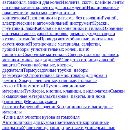
автомобиля, мешки для колес
Изолента, скотч, клейкие ленты,
сигнальные ленты, ленты для ограждений
Изолированные
наконечники, разъемы, соединители,
коннекторы
Наконечники и разъемы без изоляции
Ручной,
электрический и автомобильный инструмент
Краски,
грунтовки, лаки
Кабельные наконечники и гильзы
Охранные
системы и аксессуары
Полировка, ремонт, уход и защита
кузова автомобиля
Провода автомобильные, монтажные,
акустические
Протирочные материалы, салфетки,
губки
Наборы уплотнительных колец, шайб,
шплинтов
Сварочные материалы
Сверла, полотна, плашки,
метчики, миксеры для дрелей
Средства индивидуальной
защиты
Стяжки кабельные, крепеж,
держатели
Термоусадочные трубки, наборы
термоусадок
Строительная химия, товары для дома и
ремонта
Хомуты червячные, силовые, стальные
стяжки
Шиномонтаж
Шумоизоляционные
материалы
Тумблеры, кнопки, клавиши, выключатели
Смазки
и смазочные материалы
Упаковка, пакеты, зип-локи
(грипперы)
Металлорукав и
фитинги
Видеонаблюдение
Кондиционеры и расходные
материлы
-
Глина для очистки кузова автомобиля
Автополироли для кузова цветные
Антикоррозийные
покрытия
Удалители царапин, цветные и универсальные