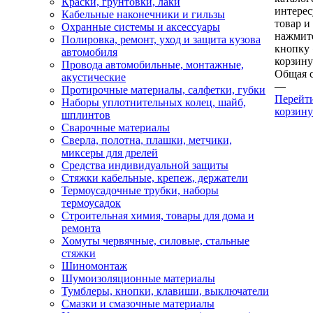
Краски, грунтовки, лаки
интере
Кабельные наконечники и гильзы
товар и
Охранные системы и аксессуары
нажмит
Полировка, ремонт, уход и защита кузова
кнопку
автомобиля
корзину
Провода автомобильные, монтажные,
Общая 
акустические
—
Протирочные материалы, салфетки, губки
Перейт
Наборы уплотнительных колец, шайб,
корзину
шплинтов
Сварочные материалы
Сверла, полотна, плашки, метчики,
миксеры для дрелей
Средства индивидуальной защиты
Стяжки кабельные, крепеж, держатели
Термоусадочные трубки, наборы
термоусадок
Строительная химия, товары для дома и
ремонта
Хомуты червячные, силовые, стальные
стяжки
Шиномонтаж
Шумоизоляционные материалы
Тумблеры, кнопки, клавиши, выключатели
Смазки и смазочные материалы