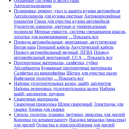
Охранные системы и аксессуары
Автосигнализации
Полировка, ремонт, уход и защита кузова автомобиля
Автополироли для кузова цветные
Антикоррозийные
покрытия
Глина для очистки кузова автомобиля
Удалители царапин, цветные и универсальные
полироли
Мерные емкости, система смешивания красок,
лопатки для размешивания
... Показать все
Провода автомобильные, монтажные, акустические
Витая пара
Греющий кабель
Акустический кабель
Провод автомобильный медный, ПГВА
Провод
автомобильный монтажный, CCA
... Показать все
Протирочные материалы, салфетки, губки
Абсорбьенты
Бумажные протирочные материалы
Салфетки из микрофибры
Щетки для очистки пыли
Вафельное полотно
... Показать все
Наборы уплотнительных колец, шайб, шплинтов
Наборы резиновых уплотнительных колец
Наборы
шайб, шплинтов, пружин
Сварочные материалы
Сварочная проволока
Шлем сварочный
Электроды для
сварки
Химия для сварки
Сверла, полотна, плашки, метчики, миксеры для дрелей
Коронки по керамограниту
Насадки мешалки (миксеры)
для дрелей
Оснастка и приспособления для дрелей