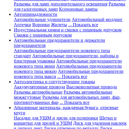
Разъемы для ламп дополнительного освещения
Разъемы
для галогеновых ламп
Ксеноновые лампы
Автопринадлежности
Автомобильные удлинители
Автомобильный молдинг
Аптечки
Воронки
Жилеты
... Показать все
Индустриальная химия и смазки с пищевым допуском
Смазки с пищевым допуском
Автомобильные предохранители и держатели
предохранителя
Автомобильные предохранители ножевого типа
стандарт
Автомобильные предохранители, наборы и
блистерная упаковка
Автомобильные предохранители
ножевого типа мини
Автомобильные предохранители
ножевого типа микро
Автомобильные предохранители
ножевого типа макси
... Показать все
Автоэлектрика и сопутствующие товары
Аккумуляторные провода
Высоковольтные провода
Разъемы автомобильные
Разъемы автомобильные
межжгутовые
Разъемы для автомобильных ламп, фар,
противотуманных фар
... Показать все
Абразивные материалы, наждачная бумага, отрезные
круги
Насадки для УШМ и дрели для полировки
Щетки и
корщетки для дрелей и УШМ
Диск для удаления наклеек
и липких лент
Диски отрезные по металлу
Диски