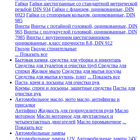
Гайки
Гайки шестигранные со стандартной метрической
резьбой DIN 934
Гайки с фланцем, оцинкованные, DIN
6923
Гайки со стопорным кольцом, оцинкованные, DIN
985
Винты
Винты с потайной головкой, оцинкованные, DIN
965
Винты с полукруглой головкой, оцинкованные, DIN
7985
Винты с внутренним шестигранником,
оцинкованные, класс прочности 8.8, DIN 912
Гвозди
Гвозди строительные
... Показать все
Бытовая химия, средства для уборки и инвентарь
Средства для туалетов и очистки труб
Средства для
стирки
Жидкое мыло
Средства для мытья посуды
Средства для мытья кухонь, плит
... Показать все
Паста, крем и лосьоны для очистки рук
Кремы, спреи и лосьоны, защитные средства
Пасты для
очистки рук
Автомобильное масло, мото масло, антифризы и
присадки
Антифриз
Жидкость для гидроусилителя руля
Масло
моторное
Масло моторное для двухтактных и
четырехтактных двигателей
Масло промывочное
...
Показать все
Автомобильные лампы
Автомобильные лампы 12V
Автомобильные лампы 24V