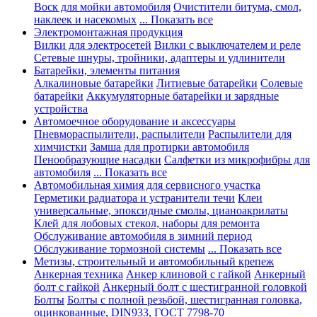
Воск для мойки автомобиля
Очистители битума, смол,
наклеек и насекомых
... Показать все
Электромонтажная продукция
Вилки для электросетей
Вилки с выключателем и реле
Сетевые шнуры, тройники, адаптеры и удлинители
Батарейки, элементы питания
Алкалиновые батарейки
Литиевые батарейки
Солевые
батарейки
Аккумуляторные батарейки и зарядные
устройства
Автомоечное оборудование и аксессуары
Пневмораспылители, распылители
Распылители для
химчистки
Замша для протирки автомобиля
Пенообразующие насадки
Салфетки из микрофибры для
автомобиля
... Показать все
Автомобильная химия для сервисного участка
Герметики радиатора и устранители течи
Клеи
универсальные, эпоксидные смолы, цианоакрилаты
Клей для лобовых стекол, наборы для ремонта
Обслуживание автомобиля в зимний период
Обслуживание тормозной системы
... Показать все
Метизы, строительный и автомобильный крепеж
Анкерная техника
Анкер клиновой с гайкой
Анкерный
болт с гайкой
Анкерный болт с шестигранной головкой
Болты
Болты с полной резьбой, шестигранная головка,
оцинкованные, DIN933, ГОСТ 7798-70