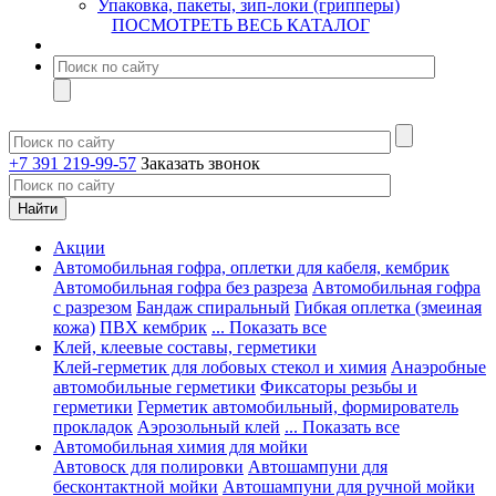
Упаковка, пакеты, зип-локи (грипперы)
ПОСМОТРЕТЬ ВЕСЬ КАТАЛОГ
+7 391 219-99-57
Заказать звонок
Акции
Автомобильная гофра, оплетки для кабеля, кембрик
Автомобильная гофра без разреза
Автомобильная гофра
с разрезом
Бандаж спиральный
Гибкая оплетка (змеиная
кожа)
ПВХ кембрик
... Показать все
Клей, клеевые составы, герметики
Клей-герметик для лобовых стекол и химия
Анаэробные
автомобильные герметики
Фиксаторы резьбы и
герметики
Герметик автомобильный, формирователь
прокладок
Аэрозольный клей
... Показать все
Автомобильная химия для мойки
Автовоск для полировки
Автошампуни для
бесконтактной мойки
Автошампуни для ручной мойки