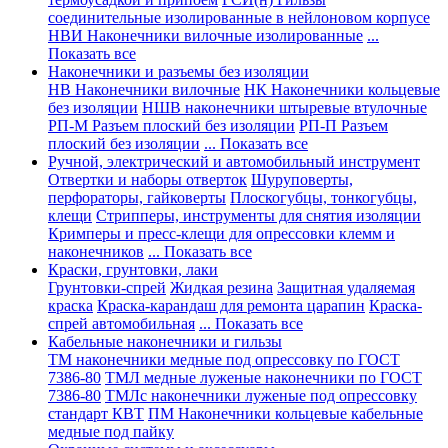
соединительные изолированные в нейлоновом корпусе
НВИ Наконечники вилочные изолированные
...
Показать все
Наконечники и разъемы без изоляции
НВ Наконечники вилочные
НК Наконечники кольцевые
без изоляции
НШВ наконечники штыревые втулочные
РП-М Разъем плоский без изоляции
РП-П Разъем
плоский без изоляции
... Показать все
Ручной, электрический и автомобильный инструмент
Отвертки и наборы отверток
Шуруповерты,
перфораторы, гайковерты
Плоскогубцы, тонкогубцы,
клещи
Стрипперы, инструменты для снятия изоляции
Кримперы и пресс-клещи для опрессовки клемм и
наконечников
... Показать все
Краски, грунтовки, лаки
Грунтовки-спрей
Жидкая резина
Защитная удаляемая
краска
Краска-карандаш для ремонта царапин
Краска-
спрей автомобильная
... Показать все
Кабельные наконечники и гильзы
ТМ наконечники медные под опрессовку по ГОСТ
7386-80
ТМЛ медные луженые наконечники по ГОСТ
7386-80
ТМЛс наконечники луженые под опрессовку
стандарт КВТ
ПМ Наконечники кольцевые кабельные
медные под пайку