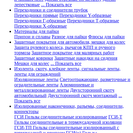
лепестковые
... Показать все
Переходники и соединители трубок
Переходники прямые
Переходники Y-образные
Переходники Г-образные
Переходники Т-образные
Переходники Х-образные
Материалы для пайки
Припои и сплавы
Разное для пайки
Флюсы для пайки
Защитные покрытия для автомобиля, мешки для колес
Защита рулевого колеса, рычагов КПП и ручного
тормоза
Защитное покрытие для малярных работ
Защитные коврики
Защитные накидки на сидения
Мешки для колес
... Показать все
Изолента, скотч, клейкие ленты, сигнальные ленты,
ленты для ограждений
Изоляционные ленты
Светоотражающие, разметочные и
оградительные ленты
Алюминиевые и
металлизированные ленты
Двухсторонний скотч
автомобильный
Двухсторонний скотч монтажный
...
Показать все
Изолированные наконечники, разъемы, соединители,
коннекторы
ГСИ Гильзы соединительные изолированные
ГСИ-Т
Гильзы соединительные в термоусадочной изоляции
ГСИ-ТП Гильзы соединительные изолированный с
термоусадкой и припоем
ГСИ(н) Гильзы