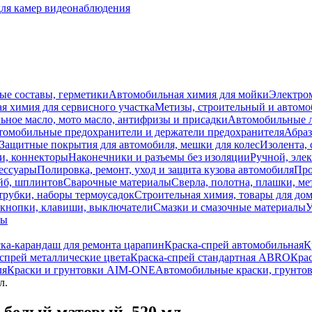
для камер видеонаблюдения
ые составы, герметики
Автомобильная химия для мойки
Электро
я химия для сервисного участка
Метизы, строительный и автом
ное масло, мото масло, антифризы и присадки
Автомобильные
томобильные предохранители и держатели предохранителя
Абраз
Защитные покрытия для автомобиля, мешки для колес
Изолента, 
и, коннекторы
Наконечники и разъемы без изоляции
Ручной, эле
ессуары
Полировка, ремонт, уход и защита кузова автомобиля
Про
йб, шплинтов
Сварочные материалы
Сверла, полотна, плашки, ме
трубки, наборы термоусадок
Строительная химия, товары для дом
 кнопки, клавиши, выключатели
Смазки и смазочные материалы
У
лы
ка-карандаш для ремонта царапин
Краска-спрей автомобильная
К
спрей металлические цвета
Краска-спрей стандартная ABRO
Крас
ля
Краски и грунтовки AIM-ONE
Автомобильные краски, грунтов
л.
 белый матовый, 520 мл.