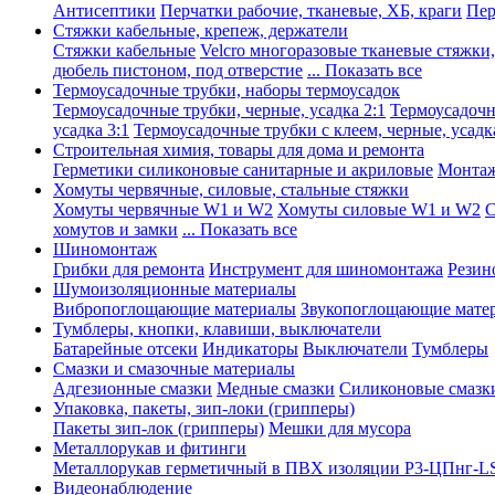
Антисептики
Перчатки рабочие, тканевые, ХБ, краги
Пер
Стяжки кабельные, крепеж, держатели
Стяжки кабельные
Velcro многоразовые тканевые стяжки
дюбель пистоном, под отверстие
... Показать все
Термоусадочные трубки, наборы термоусадок
Термоусадочные трубки, черные, усадка 2:1
Термоусадочны
усадка 3:1
Термоусадочные трубки с клеем, черные, усадка
Строительная химия, товары для дома и ремонта
Герметики силиконовые санитарные и акриловые
Монтаж
Хомуты червячные, силовые, стальные стяжки
Хомуты червячные W1 и W2
Хомуты силовые W1 и W2
С
хомутов и замки
... Показать все
Шиномонтаж
Грибки для ремонта
Инструмент для шиномонтажа
Резин
Шумоизоляционные материалы
Вибропоглощающие материалы
Звукопоглощающие мате
Тумблеры, кнопки, клавиши, выключатели
Батарейные отсеки
Индикаторы
Выключатели
Тумблеры
Смазки и смазочные материалы
Адгезионные смазки
Медные смазки
Силиконовые смазк
Упаковка, пакеты, зип-локи (грипперы)
Пакеты зип-лок (грипперы)
Мешки для мусора
Металлорукав и фитинги
Металлорукав герметичный в ПВХ изоляции Р3-ЦПнг-L
Видеонаблюдение