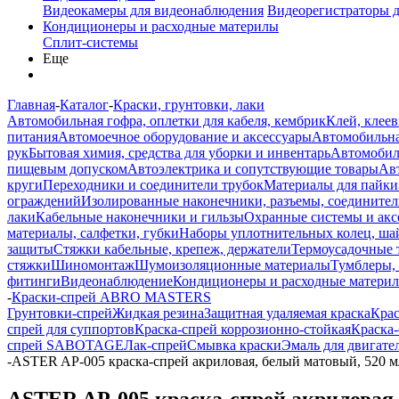
Видеокамеры для видеонаблюдения
Видеорегистраторы 
Кондиционеры и расходные материлы
Сплит-системы
Еще
Главная
-
Каталог
-
Краски, грунтовки, лаки
Автомобильная гофра, оплетки для кабеля, кембрик
Клей, клеев
питания
Автомоечное оборудование и аксессуары
Автомобильна
рук
Бытовая химия, средства для уборки и инвентарь
Автомобиль
пищевым допуском
Автоэлектрика и сопутствующие товары
Ав
круги
Переходники и соединители трубок
Материалы для пайки
ограждений
Изолированные наконечники, разъемы, соединител
лаки
Кабельные наконечники и гильзы
Охранные системы и акс
материалы, салфетки, губки
Наборы уплотнительных колец, ша
защиты
Стяжки кабельные, крепеж, держатели
Термоусадочные 
стяжки
Шиномонтаж
Шумоизоляционные материалы
Тумблеры,
фитинги
Видеонаблюдение
Кондиционеры и расходные матери
-
Краски-спрей ABRO MASTERS
Грунтовки-спрей
Жидкая резина
Защитная удаляемая краска
Крас
спрей для суппортов
Краска-спрей коррозионно-стойкая
Краска-
спрей SABOTAGE
Лак-спрей
Смывка краски
Эмаль для двигате
-
ASTER AP-005 краска-спрей акриловая, белый матовый, 520 м
ASTER AP-005 краска-спрей акриловая,