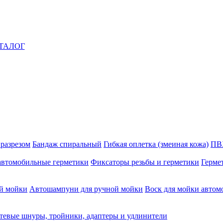
ТАЛОГ
 разрезом
Бандаж спиральный
Гибкая оплетка (змеиная кожа)
ПВ
автомобильные герметики
Фиксаторы резьбы и герметики
Герме
й мойки
Автошампуни для ручной мойки
Воск для мойки автом
тевые шнуры, тройники, адаптеры и удлинители