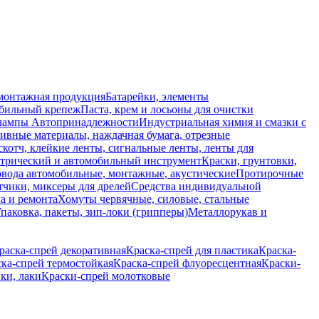
монтажная продукция
Батарейки, элементы
обильный крепеж
Паста, крем и лосьоны для очистки
 лампы
Автопринадлежности
Индустриальная химия и смазки с
ивные материалы, наждачная бумага, отрезные
скотч, клейкие ленты, сигнальные ленты, ленты для
ктрический и автомобильный инструмент
Краски, грунтовки,
вода автомобильные, монтажные, акустические
Протирочные
тчики, миксеры для дрелей
Средства индивидуальной
а и ремонта
Хомуты червячные, силовые, стальные
паковка, пакеты, зип-локи (грипперы)
Металлорукав и
раска-спрей декоративная
Краска-спрей для пластика
Краска-
ка-спрей термостойкая
Краска-спрей флуоресцентная
Краски-
ки, лаки
Краски-спрей молотковые