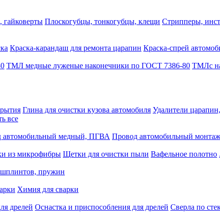
, гайковерты
Плоскогубцы, тонкогубцы, клещи
Стрипперы, инст
ска
Краска-карандаш для ремонта царапин
Краска-спрей автомоб
80
ТМЛ медные луженые наконечники по ГОСТ 7386-80
ТМЛс на
крытия
Глина для очистки кузова автомобиля
Удалители царапин
ть все
 автомобильный медный, ПГВА
Провод автомобильный монта
ки из микрофибры
Щетки для очистки пыли
Вафельное полотно
 шплинтов, пружин
варки
Химия для сварки
ля дрелей
Оснастка и приспособления для дрелей
Сверла по сте