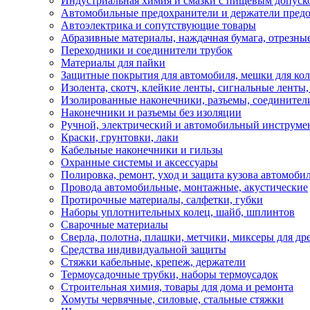
Индустриальная химия и смазки с пищевым допуск
Автомобильные предохранители и держатели пред
Автоэлектрика и сопутствующие товары
Абразивные материалы, наждачная бумага, отрезны
Переходники и соединители трубок
Материалы для пайки
Защитные покрытия для автомобиля, мешки для кол
Изолента, скотч, клейкие ленты, сигнальные ленты
Изолированные наконечники, разъемы, соединител
Наконечники и разъемы без изоляции
Ручной, электрический и автомобильный инструме
Краски, грунтовки, лаки
Кабельные наконечники и гильзы
Охранные системы и аксессуары
Полировка, ремонт, уход и защита кузова автомоби
Провода автомобильные, монтажные, акустические
Протирочные материалы, салфетки, губки
Наборы уплотнительных колец, шайб, шплинтов
Сварочные материалы
Сверла, полотна, плашки, метчики, миксеры для др
Средства индивидуальной защиты
Стяжки кабельные, крепеж, держатели
Термоусадочные трубки, наборы термоусадок
Строительная химия, товары для дома и ремонта
Хомуты червячные, силовые, стальные стяжки