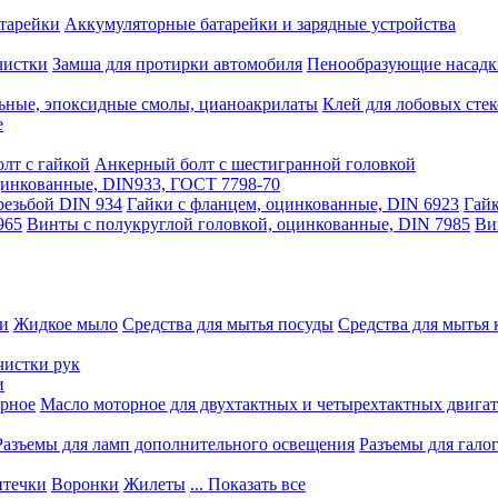
тарейки
Аккумуляторные батарейки и зарядные устройства
чистки
Замша для протирки автомобиля
Пенообразующие насадк
ьные, эпоксидные смолы, цианоакрилаты
Клей для лобовых стек
е
лт с гайкой
Анкерный болт с шестигранной головкой
оцинкованные, DIN933, ГОСТ 7798-70
резьбой DIN 934
Гайки с фланцем, оцинкованные, DIN 6923
Гайк
965
Винты с полукруглой головкой, оцинкованные, DIN 7985
Ви
ки
Жидкое мыло
Средства для мытья посуды
Средства для мытья 
чистки рук
и
рное
Масло моторное для двухтактных и четырехтактных двига
Разъемы для ламп дополнительного освещения
Разъемы для гало
течки
Воронки
Жилеты
... Показать все