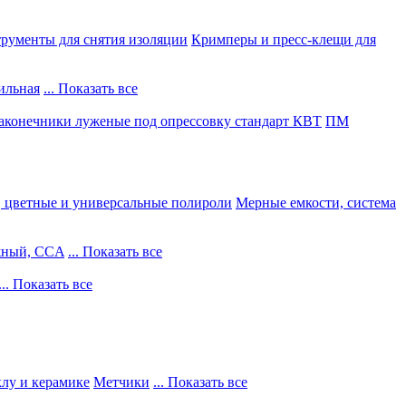
рументы для снятия изоляции
Кримперы и пресс-клещи для
ильная
... Показать все
конечники луженые под опрессовку стандарт КВТ
ПМ
, цветные и универсальные полироли
Мерные емкости, система
жный, CCA
... Показать все
... Показать все
клу и керамике
Метчики
... Показать все