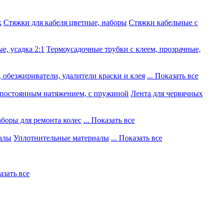
к
Стяжки для кабеля цветные, наборы
Стяжки кабельные с
е, усадка 2:1
Термоусадочные трубки с клеем, прозрачные,
 обезжириватели, удалители краски и клея
... Показать все
постоянным натяжением, с пружиной
Лента для червячных
боры для ремонта колес
... Показать все
алы
Уплотнительные материалы
... Показать все
казать все