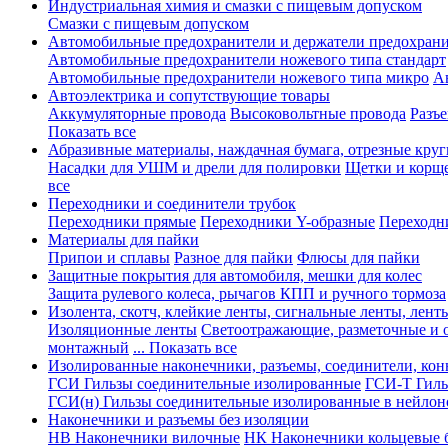
Индустриальная химия и смазки с пищевым допуском
Смазки с пищевым допуском
Автомобильные предохранители и держатели предохрани
Автомобильные предохранители ножевого типа стандарт
Автомобильные предохранители ножевого типа микро
А
Автоэлектрика и сопутствующие товары
Аккумуляторные провода
Высоковольтные провода
Разъ
Показать все
Абразивные материалы, наждачная бумага, отрезные круг
Насадки для УШМ и дрели для полировки
Щетки и корщ
все
Переходники и соединители трубок
Переходники прямые
Переходники Y-образные
Переходн
Материалы для пайки
Припои и сплавы
Разное для пайки
Флюсы для пайки
Защитные покрытия для автомобиля, мешки для колес
Защита рулевого колеса, рычагов КПП и ручного тормоза
Изолента, скотч, клейкие ленты, сигнальные ленты, лент
Изоляционные ленты
Светоотражающие, разметочные и 
монтажный
... Показать все
Изолированные наконечники, разъемы, соединители, ко
ГСИ Гильзы соединительные изолированные
ГСИ-Т Гиль
ГСИ(н) Гильзы соединительные изолированные в нейлон
Наконечники и разъемы без изоляции
НВ Наконечники вилочные
НК Наконечники кольцевые б