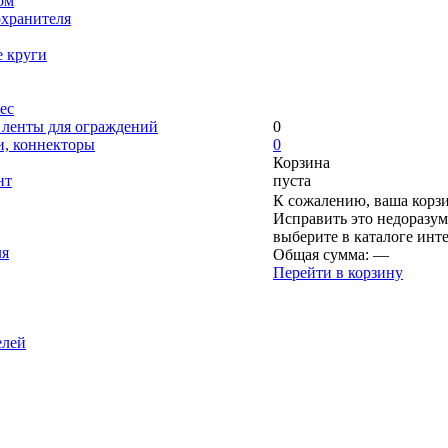
ом
охранителя
е круги
ес
, ленты для ограждений
0
и, коннекторы
0
Корзина
нт
пуста
К сожалению, ваша корзи
Исправить это недоразум
выберите в каталоге инт
ля
Общая сумма:
—
Перейти в корзину
елей