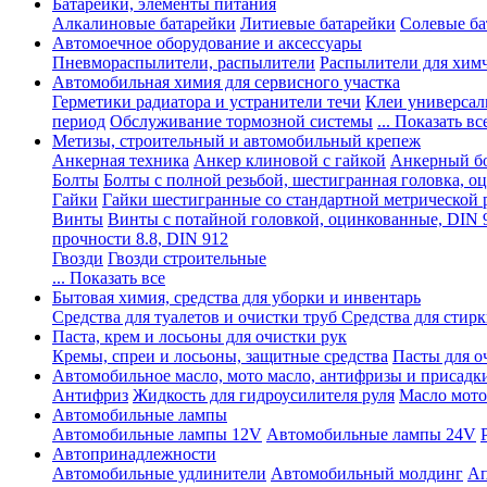
Батарейки, элементы питания
Алкалиновые батарейки
Литиевые батарейки
Солевые ба
Автомоечное оборудование и аксессуары
Пневмораспылители, распылители
Распылители для хим
Автомобильная химия для сервисного участка
Герметики радиатора и устранители течи
Клеи универсал
период
Обслуживание тормозной системы
... Показать вс
Метизы, строительный и автомобильный крепеж
Анкерная техника
Анкер клиновой с гайкой
Анкерный бо
Болты
Болты с полной резьбой, шестигранная головка, 
Гайки
Гайки шестигранные со стандартной метрической 
Винты
Винты с потайной головкой, оцинкованные, DIN 
прочности 8.8, DIN 912
Гвозди
Гвозди строительные
... Показать все
Бытовая химия, средства для уборки и инвентарь
Средства для туалетов и очистки труб
Средства для стир
Паста, крем и лосьоны для очистки рук
Кремы, спреи и лосьоны, защитные средства
Пасты для о
Автомобильное масло, мото масло, антифризы и присадк
Антифриз
Жидкость для гидроусилителя руля
Масло мото
Автомобильные лампы
Автомобильные лампы 12V
Автомобильные лампы 24V
Автопринадлежности
Автомобильные удлинители
Автомобильный молдинг
Ап