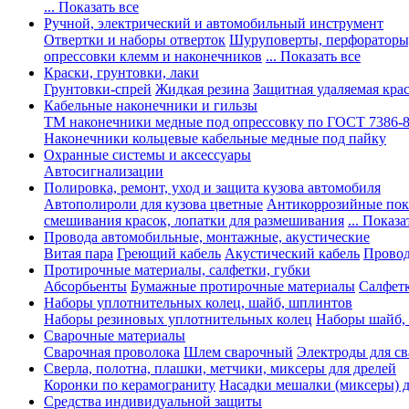
... Показать все
Ручной, электрический и автомобильный инструмент
Отвертки и наборы отверток
Шуруповерты, перфораторы
опрессовки клемм и наконечников
... Показать все
Краски, грунтовки, лаки
Грунтовки-спрей
Жидкая резина
Защитная удаляемая кра
Кабельные наконечники и гильзы
ТМ наконечники медные под опрессовку по ГОСТ 7386-
Наконечники кольцевые кабельные медные под пайку
Охранные системы и аксессуары
Автосигнализации
Полировка, ремонт, уход и защита кузова автомобиля
Автополироли для кузова цветные
Антикоррозийные по
смешивания красок, лопатки для размешивания
... Показа
Провода автомобильные, монтажные, акустические
Витая пара
Греющий кабель
Акустический кабель
Провод
Протирочные материалы, салфетки, губки
Абсорбьенты
Бумажные протирочные материалы
Салфет
Наборы уплотнительных колец, шайб, шплинтов
Наборы резиновых уплотнительных колец
Наборы шайб,
Сварочные материалы
Сварочная проволока
Шлем сварочный
Электроды для с
Сверла, полотна, плашки, метчики, миксеры для дрелей
Коронки по керамограниту
Насадки мешалки (миксеры) д
Средства индивидуальной защиты