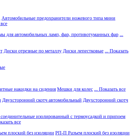
а
Автомобильные предохранители ножевого типа мини
 все
мы для автомобильных ламп, фар, противотуманных фар
...
нт
Диски отрезные по металлу
Диски лепестковые
... Показать
ные
итные накидки на сидения
Мешки для колес
... Показать все
ы
Двухсторонний скотч автомобильный
Двухсторонний скотч
соединительные изолированный с термоусадкой и припоем
оказать все
ъем плоский без изоляции
РП-П Разъем плоский без изоляции