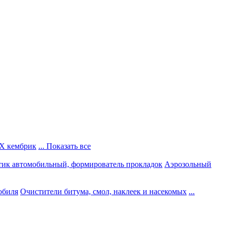
Х кембрик
... Показать все
тик автомобильный, формирователь прокладок
Аэрозольный
обиля
Очистители битума, смол, наклеек и насекомых
...