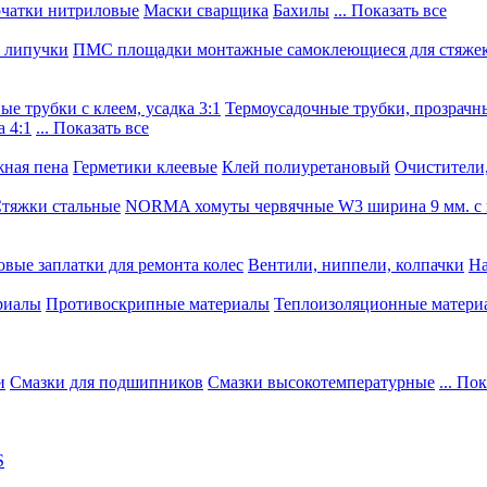
чатки нитриловые
Маски сварщика
Бахилы
... Показать все
, липучки
ПМС площадки монтажные самоклеющиеся для стяже
е трубки с клеем, усадка 3:1
Термоусадочные трубки, прозрачны
 4:1
... Показать все
ная пена
Герметики клеевые
Клей полиуретановый
Очистители,
тяжки стальные
NORMA хомуты червячные W3 ширина 9 мм. с 
овые заплатки для ремонта колес
Вентили, ниппели, колпачки
На
риалы
Противоскрипные материалы
Теплоизоляционные матери
и
Смазки для подшипников
Смазки высокотемпературные
... По
S