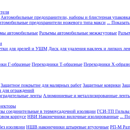
теля
Автомобильные предохранители, наборы и блистерная упаковк
втомобильные предохранители ножевого типа макси
... Показать
емы автомобильные
Разъемы автомобильные межжгутовые
Разъе
и
етки для дрелей и УШМ
Диск для удаления наклеек и липких ле
ики Г-образные
Переходники Т-образные
Переходники Х-образ
Защитное покрытие для малярных работ
Защитные коврики
Защ
ы для ограждений
оградительные ленты
Алюминиевые и металлизированные лент
ннекторы
зы соединительные в термоусадочной изоляции
ГСИ-ТП Гильзы 
овом корпусе
НВИ Наконечники вилочные изолированные
... П
ез изоляции
НШВ наконечники штыревые втулочные
РП-М Раз