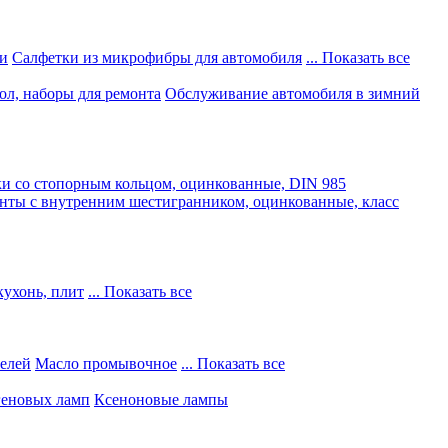
и
Салфетки из микрофибры для автомобиля
... Показать все
ол, наборы для ремонта
Обслуживание автомобиля в зимний
и со стопорным кольцом, оцинкованные, DIN 985
нты с внутренним шестигранником, оцинкованные, класс
кухонь, плит
... Показать все
телей
Масло промывочное
... Показать все
геновых ламп
Ксеноновые лампы