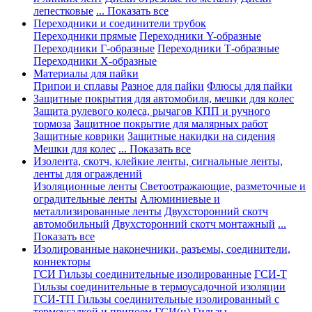
лепестковые
... Показать все
Переходники и соединители трубок
Переходники прямые
Переходники Y-образные
Переходники Г-образные
Переходники Т-образные
Переходники Х-образные
Материалы для пайки
Припои и сплавы
Разное для пайки
Флюсы для пайки
Защитные покрытия для автомобиля, мешки для колес
Защита рулевого колеса, рычагов КПП и ручного
тормоза
Защитное покрытие для малярных работ
Защитные коврики
Защитные накидки на сидения
Мешки для колес
... Показать все
Изолента, скотч, клейкие ленты, сигнальные ленты,
ленты для ограждений
Изоляционные ленты
Светоотражающие, разметочные и
оградительные ленты
Алюминиевые и
металлизированные ленты
Двухсторонний скотч
автомобильный
Двухсторонний скотч монтажный
...
Показать все
Изолированные наконечники, разъемы, соединители,
коннекторы
ГСИ Гильзы соединительные изолированные
ГСИ-Т
Гильзы соединительные в термоусадочной изоляции
ГСИ-ТП Гильзы соединительные изолированный с
термоусадкой и припоем
ГСИ(н) Гильзы