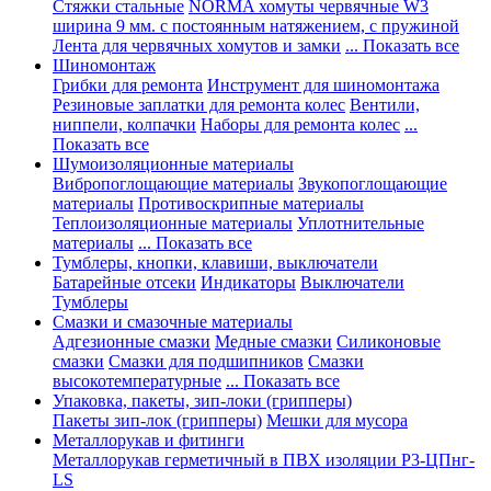
Стяжки стальные
NORMA хомуты червячные W3
ширина 9 мм. с постоянным натяжением, с пружиной
Лента для червячных хомутов и замки
... Показать все
Шиномонтаж
Грибки для ремонта
Инструмент для шиномонтажа
Резиновые заплатки для ремонта колес
Вентили,
ниппели, колпачки
Наборы для ремонта колес
...
Показать все
Шумоизоляционные материалы
Вибропоглощающие материалы
Звукопоглощающие
материалы
Противоскрипные материалы
Теплоизоляционные материалы
Уплотнительные
материалы
... Показать все
Тумблеры, кнопки, клавиши, выключатели
Батарейные отсеки
Индикаторы
Выключатели
Тумблеры
Смазки и смазочные материалы
Адгезионные смазки
Медные смазки
Силиконовые
смазки
Смазки для подшипников
Смазки
высокотемпературные
... Показать все
Упаковка, пакеты, зип-локи (грипперы)
Пакеты зип-лок (грипперы)
Мешки для мусора
Металлорукав и фитинги
Металлорукав герметичный в ПВХ изоляции Р3-ЦПнг-
LS