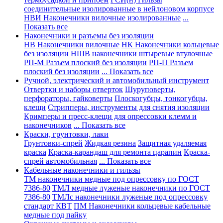
соединительные изолированные в нейлоновом корпусе
НВИ Наконечники вилочные изолированные
...
Показать все
Наконечники и разъемы без изоляции
НВ Наконечники вилочные
НК Наконечники кольцевые
без изоляции
НШВ наконечники штыревые втулочные
РП-М Разъем плоский без изоляции
РП-П Разъем
плоский без изоляции
... Показать все
Ручной, электрический и автомобильный инструмент
Отвертки и наборы отверток
Шуруповерты,
перфораторы, гайковерты
Плоскогубцы, тонкогубцы,
клещи
Стрипперы, инструменты для снятия изоляции
Кримперы и пресс-клещи для опрессовки клемм и
наконечников
... Показать все
Краски, грунтовки, лаки
Грунтовки-спрей
Жидкая резина
Защитная удаляемая
краска
Краска-карандаш для ремонта царапин
Краска-
спрей автомобильная
... Показать все
Кабельные наконечники и гильзы
ТМ наконечники медные под опрессовку по ГОСТ
7386-80
ТМЛ медные луженые наконечники по ГОСТ
7386-80
ТМЛс наконечники луженые под опрессовку
стандарт КВТ
ПМ Наконечники кольцевые кабельные
медные под пайку