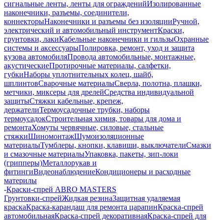
сигнальные ленты, ленты для ограждений
Изолированные
наконечники, разъемы, соединители,
коннекторы
Наконечники и разъемы без изоляции
Ручной,
электрический и автомобильный инструмент
Краски,
грунтовки, лаки
Кабельные наконечники и гильзы
Охранные
системы и аксессуары
Полировка, ремонт, уход и защита
кузова автомобиля
Провода автомобильные, монтажные,
акустические
Протирочные материалы, салфетки,
губки
Наборы уплотнительных колец, шайб,
шплинтов
Сварочные материалы
Сверла, полотна, плашки,
метчики, миксеры для дрелей
Средства индивидуальной
защиты
Стяжки кабельные, крепеж,
держатели
Термоусадочные трубки, наборы
термоусадок
Строительная химия, товары для дома и
ремонта
Хомуты червячные, силовые, стальные
стяжки
Шиномонтаж
Шумоизоляционные
материалы
Тумблеры, кнопки, клавиши, выключатели
Смазки
и смазочные материалы
Упаковка, пакеты, зип-локи
(грипперы)
Металлорукав и
фитинги
Видеонаблюдение
Кондиционеры и расходные
материлы
-
Краски-спрей ABRO MASTERS
Грунтовки-спрей
Жидкая резина
Защитная удаляемая
краска
Краска-карандаш для ремонта царапин
Краска-спрей
автомобильная
Краска-спрей декоративная
Краска-спрей для