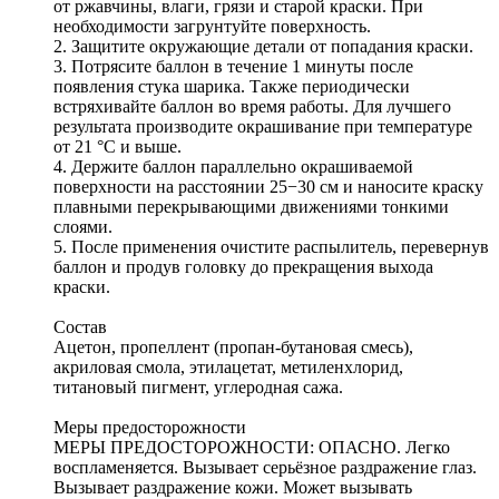
от ржавчины, влаги, грязи и старой краски. При
необходимости загрунтуйте поверхность.
2. Защитите окружающие детали от попадания краски.
3. Потрясите баллон в течение 1 минуты после
появления стука шарика. Также периодически
встряхивайте баллон во время работы. Для лучшего
результата производите окрашивание при температуре
от 21 °C и выше.
4. Держите баллон параллельно окрашиваемой
поверхности на расстоянии 25−30 см и наносите краску
плавными перекрывающими движениями тонкими
слоями.
5. После применения очистите распылитель, перевернув
баллон и продув головку до прекращения выхода
краски.
Состав
Ацетон, пропеллент (пропан-бутановая смесь),
акриловая смола, этилацетат, метиленхлорид,
титановый пигмент, углеродная сажа.
Меры предосторожности
МЕРЫ ПРЕДОСТОРОЖНОСТИ: ОПАСНО. Легко
воспламеняется. Вызывает серьёзное раздражение глаз.
Вызывает раздражение кожи. Может вызывать