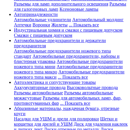
Разъемы для ламп дополнительного освещения
Разъемы
для галогеновых ламп
Ксеноновые лампы
Автопринадлежности
Автомобильные удлинители
Автомобильный молдинг
Аптечки
Воронки
Жилеты
... Показать все
Индустриальная химия и смазки с пищевым допуском
Смазки с пищевым допуском
Автомобильные предохранители и держатели
предохранителя
Автомобильные предохранители ножевого типа
стандарт
Автомобильные предохранители, наборы и
блистерная упаковка
Автомобильные предохранители
ножевого типа мини
Автомобильные предохранители
ножевого типа микро
Автомобильные предохранители
ножевого типа макси
... Показать все
Автоэлектрика и сопутствующие товары
Аккумуляторные провода
Высоковольтные провода
Разъемы автомобильные
Разъемы автомобильные
межжгутовые
Разъемы для автомобильных ламп, фар,
противотуманных фар
... Показать все
Абразивные материалы, наждачная бумага, отрезные
круги
Насадки для УШМ и дрели для полировки
Щетки и
корщетки для дрелей и УШМ
Диск для удаления наклеек
и липких лент
Диски отрезные по металлу
Диски