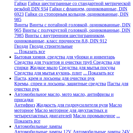
Гайки
Гайки шестигранные со стандартной метрической
резьбой DIN 934
Гайки с фланцем, оцинкованные, DIN
6923
Гайки со стопорным кольцом, оцинкованные, DIN
985
Винты
Винты с потайной головкой, оцинкованные, DIN
965
Винты с полукруглой головкой, оцинкованные, DIN
7985
Винты с внутренним шестигранником,
оцинкованные, класс прочности 8.8, DIN 912
Гвозди
Гвозди строительные
... Показать все
Бытовая химия, средства для уборки и инвентарь
Средства для туалетов и очистки труб
Средства для
стирки
Жидкое мыло
Средства для мытья посуды
Средства для мытья кухонь, плит
... Показать все
Паста, крем и лосьоны для очистки рук
Кремы, спреи и лосьоны, защитные средства
Пасты для
очистки рук
Автомобильное масло, мото масло, антифризы и
присадки
Антифриз
Жидкость для гидроусилителя руля
Масло
моторное
Масло моторное для двухтактных и
четырехтактных двигателей
Масло промывочное
...
Показать все
Автомобильные лампы
Автомобильные лампы 12V
Автомобильные лампы 24V