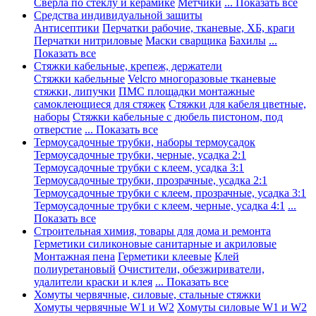
Сверла по стеклу и керамике
Метчики
... Показать все
Средства индивидуальной защиты
Антисептики
Перчатки рабочие, тканевые, ХБ, краги
Перчатки нитриловые
Маски сварщика
Бахилы
...
Показать все
Стяжки кабельные, крепеж, держатели
Стяжки кабельные
Velcro многоразовые тканевые
стяжки, липучки
ПМС площадки монтажные
самоклеющиеся для стяжек
Стяжки для кабеля цветные,
наборы
Стяжки кабельные с дюбель пистоном, под
отверстие
... Показать все
Термоусадочные трубки, наборы термоусадок
Термоусадочные трубки, черные, усадка 2:1
Термоусадочные трубки с клеем, усадка 3:1
Термоусадочные трубки, прозрачные, усадка 2:1
Термоусадочные трубки с клеем, прозрачные, усадка 3:1
Термоусадочные трубки с клеем, черные, усадка 4:1
...
Показать все
Строительная химия, товары для дома и ремонта
Герметики силиконовые санитарные и акриловые
Монтажная пена
Герметики клеевые
Клей
полиуретановый
Очистители, обезжириватели,
удалители краски и клея
... Показать все
Хомуты червячные, силовые, стальные стяжки
Хомуты червячные W1 и W2
Хомуты силовые W1 и W2