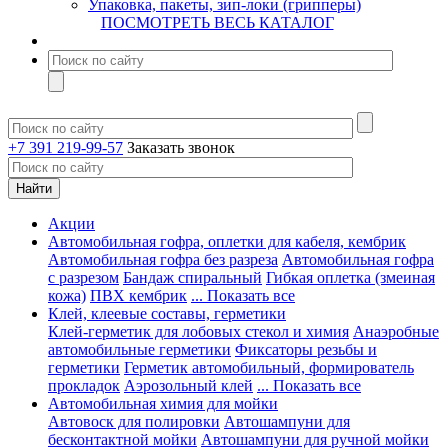
Упаковка, пакеты, зип-локи (грипперы)
ПОСМОТРЕТЬ ВЕСЬ КАТАЛОГ
+7 391 219-99-57
Заказать звонок
Акции
Автомобильная гофра, оплетки для кабеля, кембрик
Автомобильная гофра без разреза
Автомобильная гофра
с разрезом
Бандаж спиральный
Гибкая оплетка (змеиная
кожа)
ПВХ кембрик
... Показать все
Клей, клеевые составы, герметики
Клей-герметик для лобовых стекол и химия
Анаэробные
автомобильные герметики
Фиксаторы резьбы и
герметики
Герметик автомобильный, формирователь
прокладок
Аэрозольный клей
... Показать все
Автомобильная химия для мойки
Автовоск для полировки
Автошампуни для
бесконтактной мойки
Автошампуни для ручной мойки