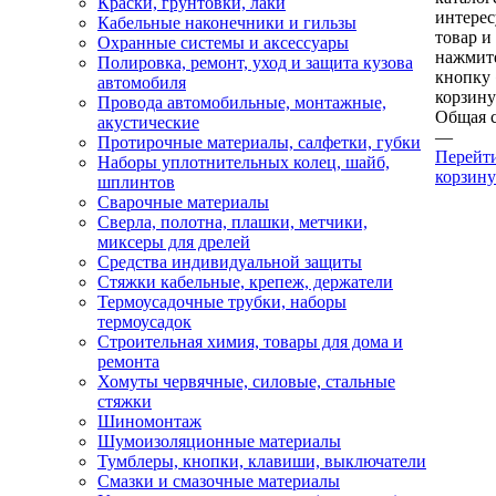
Краски, грунтовки, лаки
интере
Кабельные наконечники и гильзы
товар и
Охранные системы и аксессуары
нажмит
Полировка, ремонт, уход и защита кузова
кнопку
автомобиля
корзину
Провода автомобильные, монтажные,
Общая 
акустические
—
Протирочные материалы, салфетки, губки
Перейт
Наборы уплотнительных колец, шайб,
корзину
шплинтов
Сварочные материалы
Сверла, полотна, плашки, метчики,
миксеры для дрелей
Средства индивидуальной защиты
Стяжки кабельные, крепеж, держатели
Термоусадочные трубки, наборы
термоусадок
Строительная химия, товары для дома и
ремонта
Хомуты червячные, силовые, стальные
стяжки
Шиномонтаж
Шумоизоляционные материалы
Тумблеры, кнопки, клавиши, выключатели
Смазки и смазочные материалы