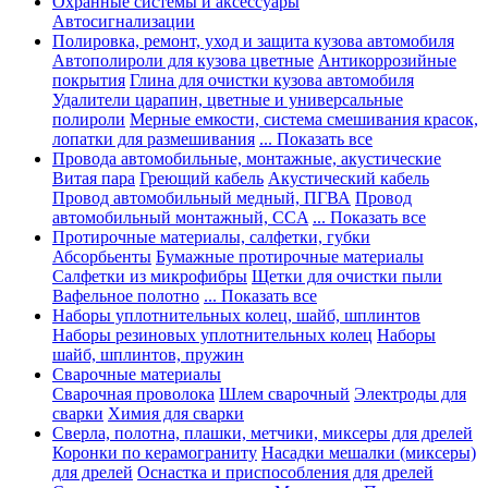
Охранные системы и аксессуары
Автосигнализации
Полировка, ремонт, уход и защита кузова автомобиля
Автополироли для кузова цветные
Антикоррозийные
покрытия
Глина для очистки кузова автомобиля
Удалители царапин, цветные и универсальные
полироли
Мерные емкости, система смешивания красок,
лопатки для размешивания
... Показать все
Провода автомобильные, монтажные, акустические
Витая пара
Греющий кабель
Акустический кабель
Провод автомобильный медный, ПГВА
Провод
автомобильный монтажный, CCA
... Показать все
Протирочные материалы, салфетки, губки
Абсорбьенты
Бумажные протирочные материалы
Салфетки из микрофибры
Щетки для очистки пыли
Вафельное полотно
... Показать все
Наборы уплотнительных колец, шайб, шплинтов
Наборы резиновых уплотнительных колец
Наборы
шайб, шплинтов, пружин
Сварочные материалы
Сварочная проволока
Шлем сварочный
Электроды для
сварки
Химия для сварки
Сверла, полотна, плашки, метчики, миксеры для дрелей
Коронки по керамограниту
Насадки мешалки (миксеры)
для дрелей
Оснастка и приспособления для дрелей