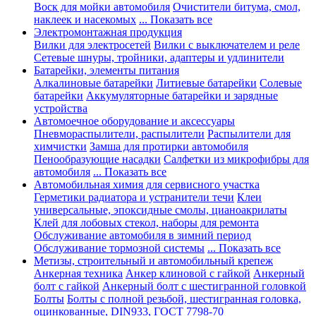
Воск для мойки автомобиля
Очистители битума, смол,
наклеек и насекомых
... Показать все
Электромонтажная продукция
Вилки для электросетей
Вилки с выключателем и реле
Сетевые шнуры, тройники, адаптеры и удлинители
Батарейки, элементы питания
Алкалиновые батарейки
Литиевые батарейки
Солевые
батарейки
Аккумуляторные батарейки и зарядные
устройства
Автомоечное оборудование и аксессуары
Пневмораспылители, распылители
Распылители для
химчистки
Замша для протирки автомобиля
Пенообразующие насадки
Салфетки из микрофибры для
автомобиля
... Показать все
Автомобильная химия для сервисного участка
Герметики радиатора и устранители течи
Клеи
универсальные, эпоксидные смолы, цианоакрилаты
Клей для лобовых стекол, наборы для ремонта
Обслуживание автомобиля в зимний период
Обслуживание тормозной системы
... Показать все
Метизы, строительный и автомобильный крепеж
Анкерная техника
Анкер клиновой с гайкой
Анкерный
болт с гайкой
Анкерный болт с шестигранной головкой
Болты
Болты с полной резьбой, шестигранная головка,
оцинкованные, DIN933, ГОСТ 7798-70