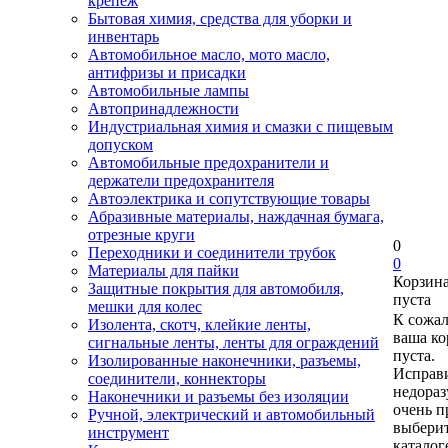
крепеж
Бытовая химия, средства для уборки и
инвентарь
Автомобильное масло, мото масло,
антифризы и присадки
Автомобильные лампы
Автопринадлежности
Индустриальная химия и смазки с пищевым
допуском
Автомобильные предохранители и
держатели предохранителя
Автоэлектрика и сопутствующие товары
Абразивные материалы, наждачная бумага,
отрезные круги
0
Переходники и соединители трубок
0
Материалы для пайки
Корзин
Защитные покрытия для автомобиля,
пуста
мешки для колес
К сожа
Изолента, скотч, клейкие ленты,
ваша ко
сигнальные ленты, ленты для ограждений
пуста.
Изолированные наконечники, разъемы,
Исправи
соединители, коннекторы
недора
Наконечники и разъемы без изоляции
очень п
Ручной, электрический и автомобильный
выберит
инструмент
каталог