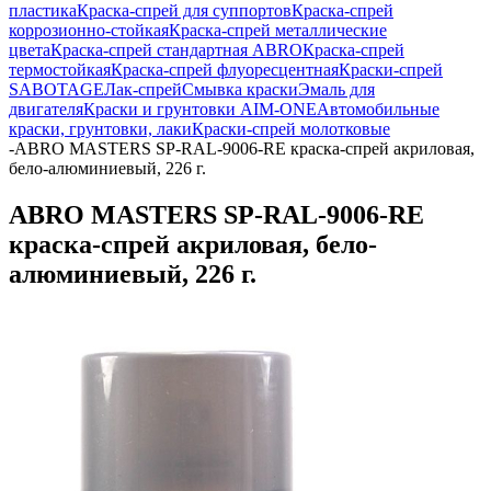
пластика
Краска-спрей для суппортов
Краска-спрей
коррозионно-стойкая
Краска-спрей металлические
цвета
Краска-спрей стандартная ABRO
Краска-спрей
термостойкая
Краска-спрей флуоресцентная
Краски-спрей
SABOTAGE
Лак-спрей
Смывка краски
Эмаль для
двигателя
Краски и грунтовки AIM-ONE
Автомобильные
краски, грунтовки, лаки
Краски-спрей молотковые
-
ABRO MASTERS SP-RAL-9006-RE краска-спрей акриловая,
бело-алюминиевый, 226 г.
ABRO MASTERS SP-RAL-9006-RE
краска-спрей акриловая, бело-
алюминиевый, 226 г.