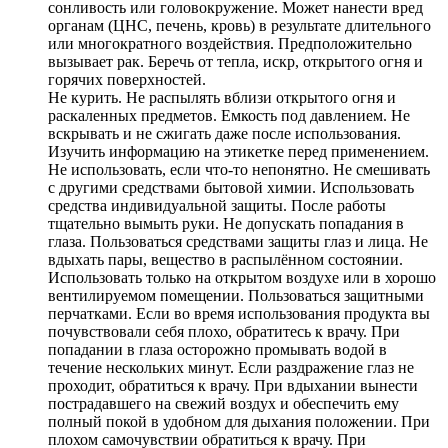
сонливость или головокружение. Может нанести вред
органам (ЦНС, печень, кровь) в результате длительного
или многократного воздействия. Предположительно
вызывает рак. Беречь от тепла, искр, открытого огня и
горячих поверхностей.
Не курить. Не распылять вблизи открытого огня и
раскаленных предметов. Емкость под давлением. Не
вскрывать и не сжигать даже после использования.
Изучить информацию на этикетке перед применением.
Не использовать, если что-то непонятно. Не смешивать
с другими средствами бытовой химии. Использовать
средства индивидуальной защиты. После работы
тщательно вымыть руки. Не допускать попадания в
глаза. Пользоваться средствами защиты глаз и лица. Не
вдыхать пары, вещество в распылённом состоянии.
Использовать только на открытом воздухе или в хорошо
вентилируемом помещении. Пользоваться защитными
перчатками. Если во время использования продукта вы
почувствовали себя плохо, обратитесь к врачу. При
попадании в глаза осторожно промывать водой в
течение нескольких минут. Если раздражение глаз не
проходит, обратиться к врачу. При вдыхании вынести
пострадавшего на свежий воздух и обеспечить ему
полный покой в удобном для дыхания положении. При
плохом самочувствии обратиться к врачу. При