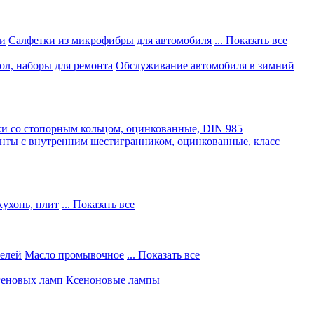
и
Салфетки из микрофибры для автомобиля
... Показать все
ол, наборы для ремонта
Обслуживание автомобиля в зимний
и со стопорным кольцом, оцинкованные, DIN 985
нты с внутренним шестигранником, оцинкованные, класс
кухонь, плит
... Показать все
телей
Масло промывочное
... Показать все
геновых ламп
Ксеноновые лампы