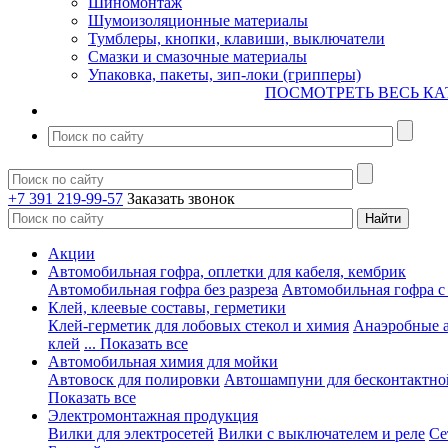
Шиномонтаж
Шумоизоляционные материалы
Тумблеры, кнопки, клавиши, выключатели
Смазки и смазочные материалы
Упаковка, пакеты, зип-локи (грипперы)
ПОСМОТРЕТЬ ВЕСЬ КА
+7 391 219-99-57
Заказать звонок
Акции
Автомобильная гофра, оплетки для кабеля, кембрик
Автомобильная гофра без разреза
Автомобильная гофра с
Клей, клеевые составы, герметики
Клей-герметик для лобовых стекол и химия
Анаэробные 
клей
... Показать все
Автомобильная химия для мойки
Автовоск для полировки
Автошампуни для бесконтактно
Показать все
Электромонтажная продукция
Вилки для электросетей
Вилки с выключателем и реле
Се