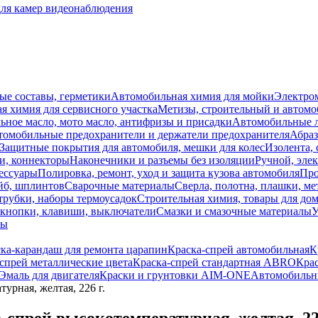
для камер видеонаблюдения
ые составы, герметики
Автомобильная химия для мойки
Электро
я химия для сервисного участка
Метизы, строительный и автом
ное масло, мото масло, антифризы и присадки
Автомобильные
томобильные предохранители и держатели предохранителя
Абраз
Защитные покрытия для автомобиля, мешки для колес
Изолента, 
и, коннекторы
Наконечники и разъемы без изоляции
Ручной, эле
ессуары
Полировка, ремонт, уход и защита кузова автомобиля
Про
йб, шплинтов
Сварочные материалы
Сверла, полотна, плашки, ме
трубки, наборы термоусадок
Строительная химия, товары для дом
 кнопки, клавиши, выключатели
Смазки и смазочные материалы
У
лы
ка-карандаш для ремонта царапин
Краска-спрей автомобильная
К
спрей металлические цвета
Краска-спрей стандартная ABRO
Крас
Эмаль для двигателя
Краски и грунтовки AIM-ONE
Автомобильны
ная, желтая, 226 г.
рей высокотемпературная, желтая, 226