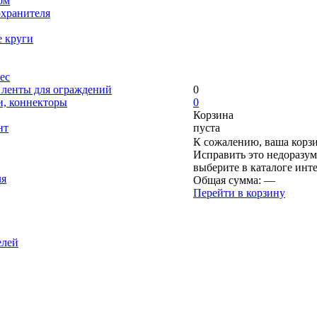
ом
охранителя
е круги
ес
, ленты для ограждений
0
и, коннекторы
0
Корзина
нт
пуста
К сожалению, ваша корзи
Исправить это недоразум
выберите в каталоге инт
ля
Общая сумма:
—
Перейти в корзину
елей