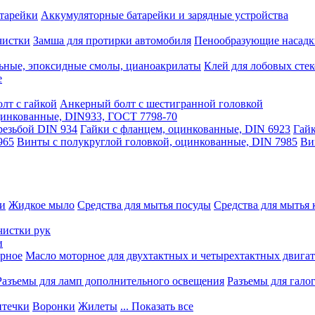
тарейки
Аккумуляторные батарейки и зарядные устройства
чистки
Замша для протирки автомобиля
Пенообразующие насадк
ьные, эпоксидные смолы, цианоакрилаты
Клей для лобовых стек
е
лт с гайкой
Анкерный болт с шестигранной головкой
оцинкованные, DIN933, ГОСТ 7798-70
резьбой DIN 934
Гайки с фланцем, оцинкованные, DIN 6923
Гайк
965
Винты с полукруглой головкой, оцинкованные, DIN 7985
Ви
ки
Жидкое мыло
Средства для мытья посуды
Средства для мытья 
чистки рук
и
рное
Масло моторное для двухтактных и четырехтактных двига
Разъемы для ламп дополнительного освещения
Разъемы для гало
течки
Воронки
Жилеты
... Показать все