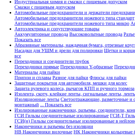
Индустриальная химия и смазки с пищевым допуском
Смазки с пищевым допуском
Автомобильные предохранители и держатели предохрани
Автомобильные предохранители ножевого типа стандарт
Автомобильные предохранители ножевого типа микро
А
Автоэлектрика и сопутствующие товары
Аккумуляторные провода
Высоковольтные провода
Разъ
Показать все
Абразивные материалы, наждачная бумага, отрезные круг
Насадки для УШМ и дрели для полировки
Щетки и корщ
все
Переходники и соединители трубок
Переходники прямые
Переходники Y-образные
Переходн
Материалы для пайки
Припои и сплавы
Разное для пайки
Флюсы для пайки
Защитные покрытия для автомобиля, мешки для колес
Защита рулевого колеса, рычагов КПП и ручного тормоза
Изолента, скотч, клейкие ленты, сигнальные ленты, лент
Изоляционные ленты
Светоотражающие, разметочные и 
монтажный
... Показать все
Изолированные наконечники, разъемы, соединители, ко
ГСИ Гильзы соединительные изолированные
ГСИ-Т Гиль
ГСИ(н) Гильзы соединительные изолированные в нейлон
Наконечники и разъемы без изоляции
НВ Наконечники вилочные
НК Наконечники кольцевые б