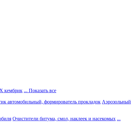
Х кембрик
... Показать все
тик автомобильный, формирователь прокладок
Аэрозольный
обиля
Очистители битума, смол, наклеек и насекомых
...