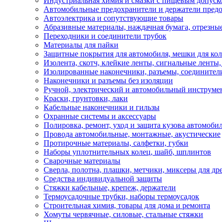
Индустриальная химия и смазки с пищевым допуск
Автомобильные предохранители и держатели пред
Автоэлектрика и сопутствующие товары
Абразивные материалы, наждачная бумага, отрезны
Переходники и соединители трубок
Материалы для пайки
Защитные покрытия для автомобиля, мешки для кол
Изолента, скотч, клейкие ленты, сигнальные ленты
Изолированные наконечники, разъемы, соединител
Наконечники и разъемы без изоляции
Ручной, электрический и автомобильный инструме
Краски, грунтовки, лаки
Кабельные наконечники и гильзы
Охранные системы и аксессуары
Полировка, ремонт, уход и защита кузова автомоби
Провода автомобильные, монтажные, акустические
Протирочные материалы, салфетки, губки
Наборы уплотнительных колец, шайб, шплинтов
Сварочные материалы
Сверла, полотна, плашки, метчики, миксеры для др
Средства индивидуальной защиты
Стяжки кабельные, крепеж, держатели
Термоусадочные трубки, наборы термоусадок
Строительная химия, товары для дома и ремонта
Хомуты червячные, силовые, стальные стяжки