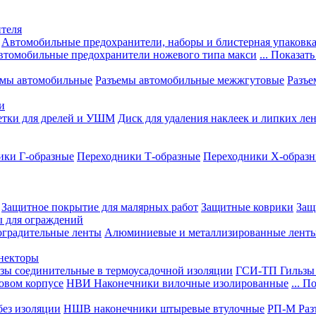
теля
Автомобильные предохранители, наборы и блистерная упаковк
втомобильные предохранители ножевого типа макси
... Показать
емы автомобильные
Разъемы автомобильные межжгутовые
Разъе
и
етки для дрелей и УШМ
Диск для удаления наклеек и липких ле
ики Г-образные
Переходники Т-образные
Переходники Х-образ
Защитное покрытие для малярных работ
Защитные коврики
Защ
ы для ограждений
оградительные ленты
Алюминиевые и металлизированные лент
ннекторы
зы соединительные в термоусадочной изоляции
ГСИ-ТП Гильзы 
овом корпусе
НВИ Наконечники вилочные изолированные
... П
ез изоляции
НШВ наконечники штыревые втулочные
РП-М Раз