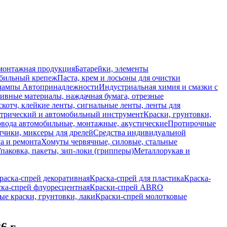
монтажная продукция
Батарейки, элементы
обильный крепеж
Паста, крем и лосьоны для очистки
 лампы
Автопринадлежности
Индустриальная химия и смазки с
ивные материалы, наждачная бумага, отрезные
скотч, клейкие ленты, сигнальные ленты, ленты для
ктрический и автомобильный инструмент
Краски, грунтовки,
вода автомобильные, монтажные, акустические
Протирочные
тчики, миксеры для дрелей
Средства индивидуальной
а и ремонта
Хомуты червячные, силовые, стальные
паковка, пакеты, зип-локи (грипперы)
Металлорукав и
раска-спрей декоративная
Краска-спрей для пластика
Краска-
ка-спрей флуоресцентная
Краски-спрей ABRO
е краски, грунтовки, лаки
Краски-спрей молотковые
 г.