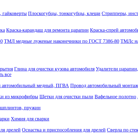
, гайковерты
Плоскогубцы, тонкогубцы, клещи
Стрипперы, инст
ска
Краска-карандаш для ремонта царапин
Краска-спрей автомоб
80
ТМЛ медные луженые наконечники по ГОСТ 7386-80
ТМЛс на
крытия
Глина для очистки кузова автомобиля
Удалители царапин
ть все
 автомобильный медный, ПГВА
Провод автомобильный монта
ки из микрофибры
Щетки для очистки пыли
Вафельное полотно
 шплинтов, пружин
варки
Химия для сварки
ля дрелей
Оснастка и приспособления для дрелей
Сверла по сте