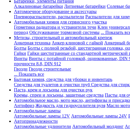
Батарейки, элементы питания
Алкалиновые батарейки
Литиевые батарейки
Солевые ба
Автомоечное оборудование и аксессуары
Пневмораспылители, распылители
Распылители для хим
Автомобильная химия для сервисного участка
Герметики радиатора и устранители течи
Клеи универсал
период
Обслуживание тормозной системы
... Показать вс
Метизы, строительный и автомобильный крепеж
Анкерная техника
Анкер клиновой с гайкой
Анкерный бо
Болты
Болты с полной резьбой, шестигранная головка, 
Гайки
Гайки шестигранные со стандартной метрической 
Винты
Винты с потайной головкой, оцинкованные, DIN 
прочности 8.8, DIN 912
Гвозди
Гвозди строительные
... Показать все
Бытовая химия, средства для уборки и инвентарь
Средства для туалетов и очистки труб
Средства для стир
Паста, крем и лосьоны для очистки рук
Кремы, спреи и лосьоны, защитные средства
Пасты для о
Автомобильное масло, мото масло, антифризы и присадк
Антифриз
Жидкость для гидроусилителя руля
Масло мото
Автомобильные лампы
Автомобильные лампы 12V
Автомобильные лампы 24V
Автопринадлежности
Автомобильные удлинители
Автомобильный молдинг
Ап