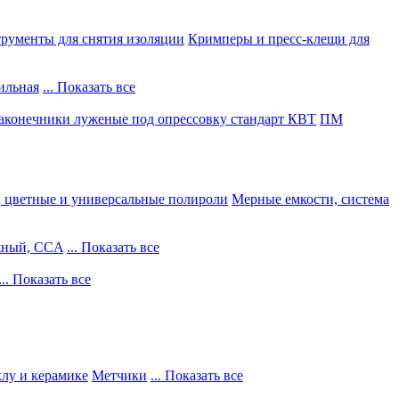
рументы для снятия изоляции
Кримперы и пресс-клещи для
ильная
... Показать все
конечники луженые под опрессовку стандарт КВТ
ПМ
, цветные и универсальные полироли
Мерные емкости, система
жный, CCA
... Показать все
... Показать все
клу и керамике
Метчики
... Показать все