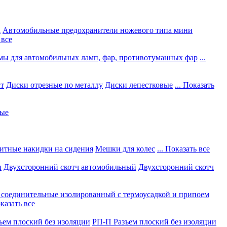
а
Автомобильные предохранители ножевого типа мини
 все
мы для автомобильных ламп, фар, противотуманных фар
...
нт
Диски отрезные по металлу
Диски лепестковые
... Показать
ные
итные накидки на сидения
Мешки для колес
... Показать все
ы
Двухсторонний скотч автомобильный
Двухсторонний скотч
соединительные изолированный с термоусадкой и припоем
оказать все
ъем плоский без изоляции
РП-П Разъем плоский без изоляции