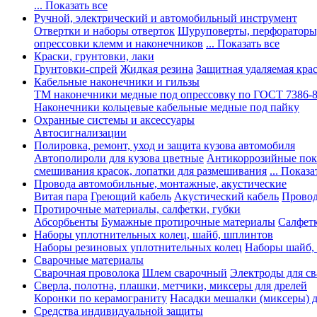
... Показать все
Ручной, электрический и автомобильный инструмент
Отвертки и наборы отверток
Шуруповерты, перфораторы
опрессовки клемм и наконечников
... Показать все
Краски, грунтовки, лаки
Грунтовки-спрей
Жидкая резина
Защитная удаляемая кра
Кабельные наконечники и гильзы
ТМ наконечники медные под опрессовку по ГОСТ 7386-
Наконечники кольцевые кабельные медные под пайку
Охранные системы и аксессуары
Автосигнализации
Полировка, ремонт, уход и защита кузова автомобиля
Автополироли для кузова цветные
Антикоррозийные по
смешивания красок, лопатки для размешивания
... Показа
Провода автомобильные, монтажные, акустические
Витая пара
Греющий кабель
Акустический кабель
Провод
Протирочные материалы, салфетки, губки
Абсорбьенты
Бумажные протирочные материалы
Салфет
Наборы уплотнительных колец, шайб, шплинтов
Наборы резиновых уплотнительных колец
Наборы шайб,
Сварочные материалы
Сварочная проволока
Шлем сварочный
Электроды для с
Сверла, полотна, плашки, метчики, миксеры для дрелей
Коронки по керамограниту
Насадки мешалки (миксеры) д
Средства индивидуальной защиты