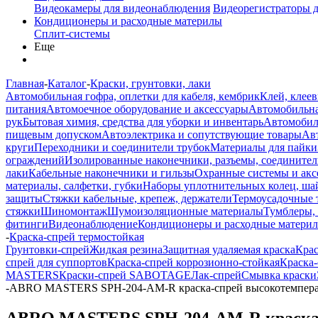
Видеокамеры для видеонаблюдения
Видеорегистраторы 
Кондиционеры и расходные материлы
Сплит-системы
Еще
Главная
-
Каталог
-
Краски, грунтовки, лаки
Автомобильная гофра, оплетки для кабеля, кембрик
Клей, клеев
питания
Автомоечное оборудование и аксессуары
Автомобильна
рук
Бытовая химия, средства для уборки и инвентарь
Автомобиль
пищевым допуском
Автоэлектрика и сопутствующие товары
Ав
круги
Переходники и соединители трубок
Материалы для пайки
ограждений
Изолированные наконечники, разъемы, соединител
лаки
Кабельные наконечники и гильзы
Охранные системы и акс
материалы, салфетки, губки
Наборы уплотнительных колец, ша
защиты
Стяжки кабельные, крепеж, держатели
Термоусадочные 
стяжки
Шиномонтаж
Шумоизоляционные материалы
Тумблеры,
фитинги
Видеонаблюдение
Кондиционеры и расходные матери
-
Краска-спрей термостойкая
Грунтовки-спрей
Жидкая резина
Защитная удаляемая краска
Крас
спрей для суппортов
Краска-спрей коррозионно-стойкая
Краска-
MASTERS
Краски-спрей SABOTAGE
Лак-спрей
Смывка краски
-
ABRO MASTERS SPH-204-AM-R краска-спрей высокотемператур
ABRO MASTERS SPH-204-AM-R краска-сп