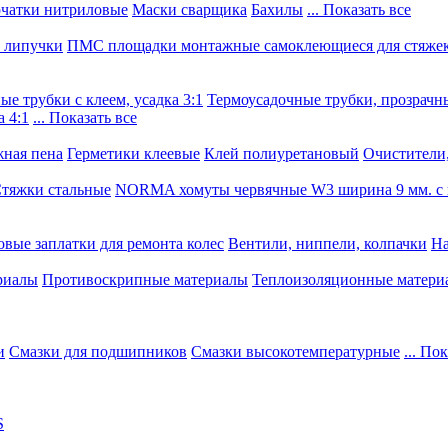
чатки нитриловые
Маски сварщика
Бахилы
... Показать все
, липучки
ПМС площадки монтажные самоклеющиеся для стяже
е трубки с клеем, усадка 3:1
Термоусадочные трубки, прозрачны
 4:1
... Показать все
ная пена
Герметики клеевые
Клей полиуретановый
Очистители,
тяжки стальные
NORMA хомуты червячные W3 ширина 9 мм. с 
овые заплатки для ремонта колес
Вентили, ниппели, колпачки
На
риалы
Противоскрипные материалы
Теплоизоляционные матери
и
Смазки для подшипников
Смазки высокотемпературные
... По
S