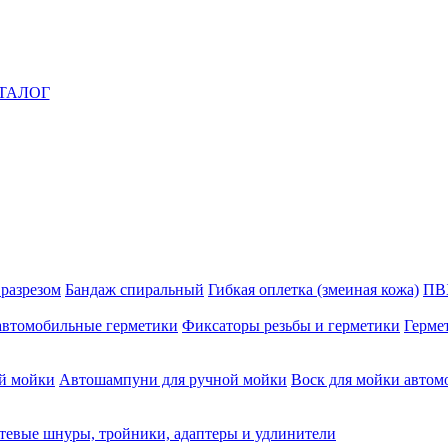
ТАЛОГ
 разрезом
Бандаж спиральный
Гибкая оплетка (змеиная кожа)
ПВ
автомобильные герметики
Фиксаторы резьбы и герметики
Герме
й мойки
Автошампуни для ручной мойки
Воск для мойки автом
тевые шнуры, тройники, адаптеры и удлинители