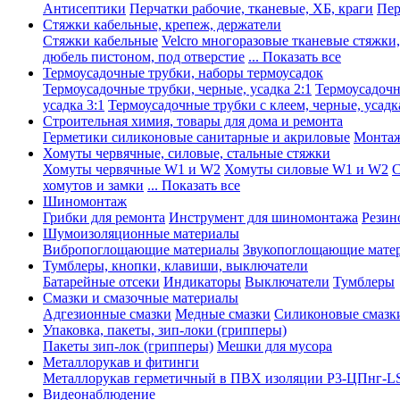
Антисептики
Перчатки рабочие, тканевые, ХБ, краги
Пер
Стяжки кабельные, крепеж, держатели
Стяжки кабельные
Velcro многоразовые тканевые стяжки
дюбель пистоном, под отверстие
... Показать все
Термоусадочные трубки, наборы термоусадок
Термоусадочные трубки, черные, усадка 2:1
Термоусадочны
усадка 3:1
Термоусадочные трубки с клеем, черные, усадка
Строительная химия, товары для дома и ремонта
Герметики силиконовые санитарные и акриловые
Монтаж
Хомуты червячные, силовые, стальные стяжки
Хомуты червячные W1 и W2
Хомуты силовые W1 и W2
С
хомутов и замки
... Показать все
Шиномонтаж
Грибки для ремонта
Инструмент для шиномонтажа
Резин
Шумоизоляционные материалы
Вибропоглощающие материалы
Звукопоглощающие мате
Тумблеры, кнопки, клавиши, выключатели
Батарейные отсеки
Индикаторы
Выключатели
Тумблеры
Смазки и смазочные материалы
Адгезионные смазки
Медные смазки
Силиконовые смазк
Упаковка, пакеты, зип-локи (грипперы)
Пакеты зип-лок (грипперы)
Мешки для мусора
Металлорукав и фитинги
Металлорукав герметичный в ПВХ изоляции Р3-ЦПнг-L
Видеонаблюдение