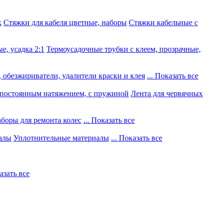
к
Стяжки для кабеля цветные, наборы
Стяжки кабельные с
е, усадка 2:1
Термоусадочные трубки с клеем, прозрачные,
 обезжириватели, удалители краски и клея
... Показать все
постоянным натяжением, с пружиной
Лента для червячных
боры для ремонта колес
... Показать все
алы
Уплотнительные материалы
... Показать все
казать все