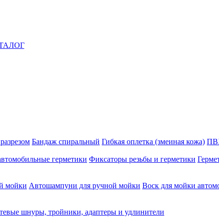
ТАЛОГ
 разрезом
Бандаж спиральный
Гибкая оплетка (змеиная кожа)
ПВ
автомобильные герметики
Фиксаторы резьбы и герметики
Герме
й мойки
Автошампуни для ручной мойки
Воск для мойки автом
тевые шнуры, тройники, адаптеры и удлинители