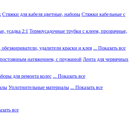
к
Стяжки для кабеля цветные, наборы
Стяжки кабельные с
е, усадка 2:1
Термоусадочные трубки с клеем, прозрачные,
 обезжириватели, удалители краски и клея
... Показать все
постоянным натяжением, с пружиной
Лента для червячных
боры для ремонта колес
... Показать все
алы
Уплотнительные материалы
... Показать все
казать все