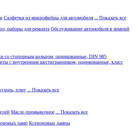
и
Салфетки из микрофибры для автомобиля
... Показать все
ол, наборы для ремонта
Обслуживание автомобиля в зимний
и со стопорным кольцом, оцинкованные, DIN 985
нты с внутренним шестигранником, оцинкованные, класс
кухонь, плит
... Показать все
телей
Масло промывочное
... Показать все
геновых ламп
Ксеноновые лампы