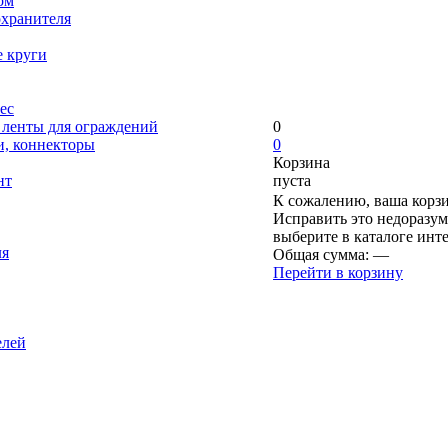
ом
охранителя
е круги
ес
, ленты для ограждений
0
и, коннекторы
0
Корзина
нт
пуста
К сожалению, ваша корзи
Исправить это недоразум
выберите в каталоге инт
ля
Общая сумма:
—
Перейти в корзину
елей