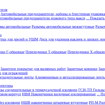
теля
Автомобильные предохранители, наборы и блистерная упаковк
втомобильные предохранители ножевого типа макси
... Показать
емы автомобильные
Разъемы автомобильные межжгутовые
Разъе
и
етки для дрелей и УШМ
Диск для удаления наклеек и липких ле
ики Г-образные
Переходники Т-образные
Переходники Х-образ
Защитное покрытие для малярных работ
Защитные коврики
Защ
ы для ограждений
оградительные ленты
Алюминиевые и металлизированные лент
ннекторы
зы соединительные в термоусадочной изоляции
ГСИ-ТП Гильзы 
овом корпусе
НВИ Наконечники вилочные изолированные
... П
ез изоляции
НШВ наконечники штыревые втулочные
РП-М Раз