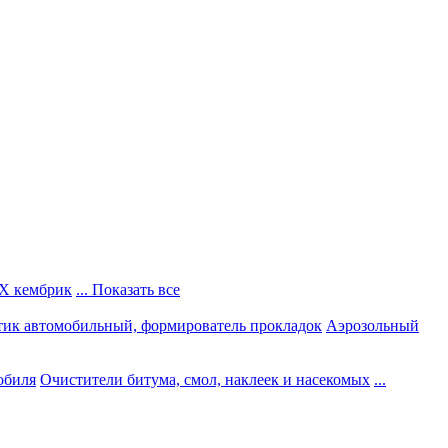
Х кембрик
... Показать все
тик автомобильный, формирователь прокладок
Аэрозольный
обиля
Очистители битума, смол, наклеек и насекомых
...