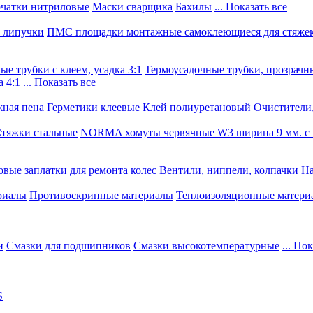
чатки нитриловые
Маски сварщика
Бахилы
... Показать все
, липучки
ПМС площадки монтажные самоклеющиеся для стяже
е трубки с клеем, усадка 3:1
Термоусадочные трубки, прозрачны
 4:1
... Показать все
ная пена
Герметики клеевые
Клей полиуретановый
Очистители,
тяжки стальные
NORMA хомуты червячные W3 ширина 9 мм. с 
овые заплатки для ремонта колес
Вентили, ниппели, колпачки
На
риалы
Противоскрипные материалы
Теплоизоляционные матери
и
Смазки для подшипников
Смазки высокотемпературные
... По
S