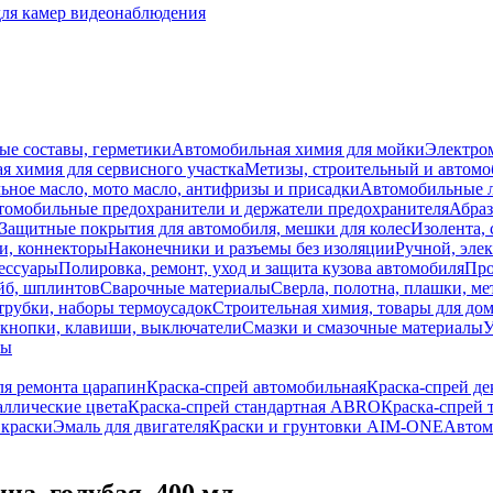
для камер видеонаблюдения
ые составы, герметики
Автомобильная химия для мойки
Электро
я химия для сервисного участка
Метизы, строительный и автом
ное масло, мото масло, антифризы и присадки
Автомобильные
томобильные предохранители и держатели предохранителя
Абраз
Защитные покрытия для автомобиля, мешки для колес
Изолента, 
и, коннекторы
Наконечники и разъемы без изоляции
Ручной, эле
ессуары
Полировка, ремонт, уход и защита кузова автомобиля
Про
йб, шплинтов
Сварочные материалы
Сверла, полотна, плашки, ме
трубки, наборы термоусадок
Строительная химия, товары для дом
 кнопки, клавиши, выключатели
Смазки и смазочные материалы
У
лы
ля ремонта царапин
Краска-спрей автомобильная
Краска-спрей де
аллические цвета
Краска-спрей стандартная ABRO
Краска-спрей 
краски
Эмаль для двигателя
Краски и грунтовки AIM-ONE
Автом
а, голубая, 400 мл.