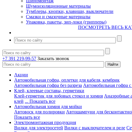
Шиномонтаж
Шумоизоляционные материалы
Тумблеры, кнопки, клавиши, выключатели
Смазки и смазочные материалы
Упаковка, пакеты, зип-локи (грипперы)
ПОСМОТРЕТЬ ВЕСЬ КА
+7 391 219-99-57
Заказать звонок
Акции
Автомобильная гофра, оплетки для кабеля, кембрик
Автомобильная гофра без разреза
Автомобильная гофра с
Клей, клеевые составы, герметики
Клей-герметик для лобовых стекол и химия
Анаэробные 
клей
... Показать все
Автомобильная химия для мойки
Автовоск для полировки
Автошампуни для бесконтактно
Показать все
Электромонтажная продукция
Вилки для электросетей
Вилки с выключателем и реле
Се