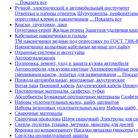
... Показать все
Ручной, электрический и автомобильный инструмент
Отвертки и наборы отверток
Шуруповерты, перфораторы
опрессовки клемм и наконечников
... Показать все
Краски, грунтовки, лаки
Грунтовки-спрей
Жидкая резина
Защитная удаляемая кра
Кабельные наконечники и гильзы
ТМ наконечники медные под опрессовку по ГОСТ 7386-
Наконечники кольцевые кабельные медные под пайку
Охранные системы и аксессуары
Автосигнализации
Полировка, ремонт, уход и защита кузова автомобиля
Автополироли для кузова цветные
Антикоррозийные по
смешивания красок, лопатки для размешивания
... Показа
Провода автомобильные, монтажные, акустические
Витая пара
Греющий кабель
Акустический кабель
Провод
Протирочные материалы, салфетки, губки
Абсорбьенты
Бумажные протирочные материалы
Салфет
Наборы уплотнительных колец, шайб, шплинтов
Наборы резиновых уплотнительных колец
Наборы шайб,
Сварочные материалы
Сварочная проволока
Шлем сварочный
Электроды для с
Сверла, полотна, плашки, метчики, миксеры для дрелей
Коронки по керамограниту
Насадки мешалки (миксеры) д
Средства индивидуальной защиты