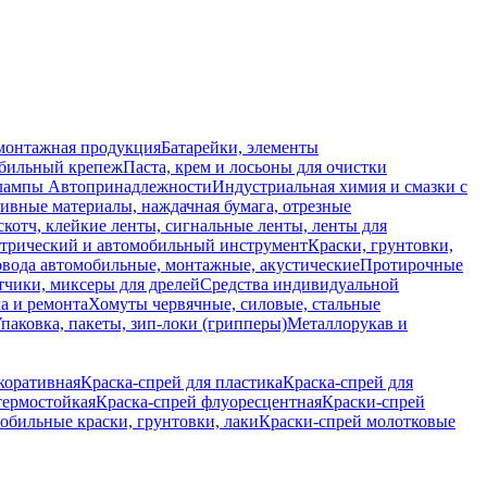
монтажная продукция
Батарейки, элементы
обильный крепеж
Паста, крем и лосьоны для очистки
 лампы
Автопринадлежности
Индустриальная химия и смазки с
ивные материалы, наждачная бумага, отрезные
скотч, клейкие ленты, сигнальные ленты, ленты для
ктрический и автомобильный инструмент
Краски, грунтовки,
вода автомобильные, монтажные, акустические
Протирочные
тчики, миксеры для дрелей
Средства индивидуальной
а и ремонта
Хомуты червячные, силовые, стальные
паковка, пакеты, зип-локи (грипперы)
Металлорукав и
коративная
Краска-спрей для пластика
Краска-спрей для
термостойкая
Краска-спрей флуоресцентная
Краски-спрей
обильные краски, грунтовки, лаки
Краски-спрей молотковые