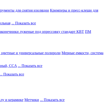
рументы для снятия изоляции
Кримперы и пресс-клещи для
ильная
... Показать все
конечники луженые под опрессовку стандарт КВТ
ПМ
, цветные и универсальные полироли
Мерные емкости, система
жный, CCA
... Показать все
... Показать все
клу и керамике
Метчики
... Показать все