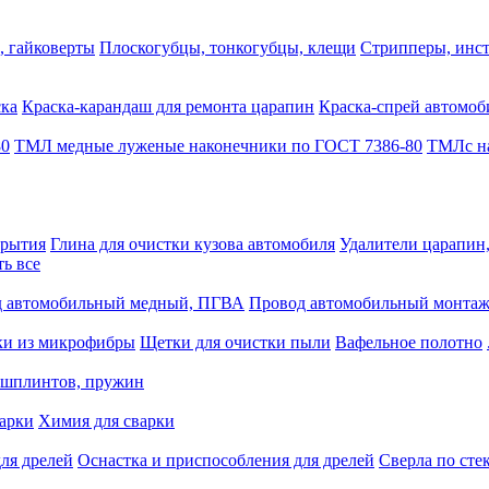
, гайковерты
Плоскогубцы, тонкогубцы, клещи
Стрипперы, инст
ска
Краска-карандаш для ремонта царапин
Краска-спрей автомоб
80
ТМЛ медные луженые наконечники по ГОСТ 7386-80
ТМЛс на
крытия
Глина для очистки кузова автомобиля
Удалители царапин
ть все
 автомобильный медный, ПГВА
Провод автомобильный монта
ки из микрофибры
Щетки для очистки пыли
Вафельное полотно
 шплинтов, пружин
варки
Химия для сварки
ля дрелей
Оснастка и приспособления для дрелей
Сверла по сте