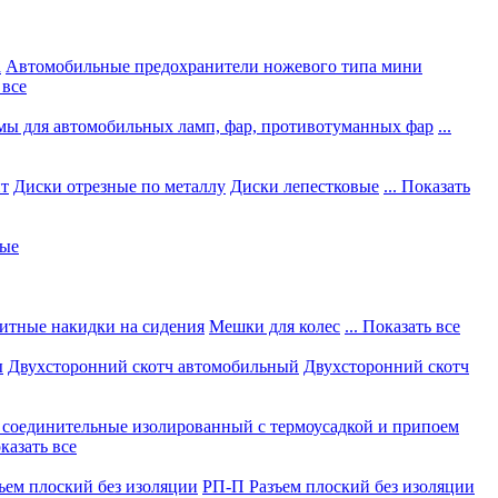
а
Автомобильные предохранители ножевого типа мини
 все
мы для автомобильных ламп, фар, противотуманных фар
...
нт
Диски отрезные по металлу
Диски лепестковые
... Показать
ные
итные накидки на сидения
Мешки для колес
... Показать все
ы
Двухсторонний скотч автомобильный
Двухсторонний скотч
соединительные изолированный с термоусадкой и припоем
оказать все
ъем плоский без изоляции
РП-П Разъем плоский без изоляции