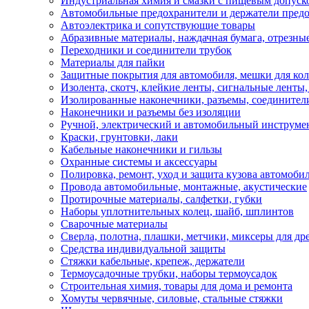
Индустриальная химия и смазки с пищевым допуск
Автомобильные предохранители и держатели пред
Автоэлектрика и сопутствующие товары
Абразивные материалы, наждачная бумага, отрезны
Переходники и соединители трубок
Материалы для пайки
Защитные покрытия для автомобиля, мешки для кол
Изолента, скотч, клейкие ленты, сигнальные ленты
Изолированные наконечники, разъемы, соединител
Наконечники и разъемы без изоляции
Ручной, электрический и автомобильный инструме
Краски, грунтовки, лаки
Кабельные наконечники и гильзы
Охранные системы и аксессуары
Полировка, ремонт, уход и защита кузова автомоби
Провода автомобильные, монтажные, акустические
Протирочные материалы, салфетки, губки
Наборы уплотнительных колец, шайб, шплинтов
Сварочные материалы
Сверла, полотна, плашки, метчики, миксеры для др
Средства индивидуальной защиты
Стяжки кабельные, крепеж, держатели
Термоусадочные трубки, наборы термоусадок
Строительная химия, товары для дома и ремонта
Хомуты червячные, силовые, стальные стяжки