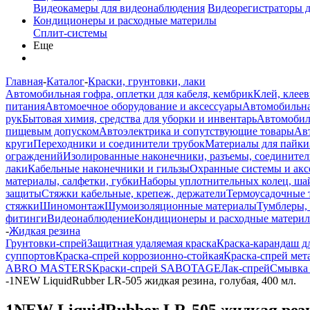
Видеокамеры для видеонаблюдения
Видеорегистраторы 
Кондиционеры и расходные материлы
Сплит-системы
Еще
Главная
-
Каталог
-
Краски, грунтовки, лаки
Автомобильная гофра, оплетки для кабеля, кембрик
Клей, клеев
питания
Автомоечное оборудование и аксессуары
Автомобильна
рук
Бытовая химия, средства для уборки и инвентарь
Автомобиль
пищевым допуском
Автоэлектрика и сопутствующие товары
Ав
круги
Переходники и соединители трубок
Материалы для пайки
ограждений
Изолированные наконечники, разъемы, соединител
лаки
Кабельные наконечники и гильзы
Охранные системы и акс
материалы, салфетки, губки
Наборы уплотнительных колец, ша
защиты
Стяжки кабельные, крепеж, держатели
Термоусадочные 
стяжки
Шиномонтаж
Шумоизоляционные материалы
Тумблеры,
фитинги
Видеонаблюдение
Кондиционеры и расходные матери
-
Жидкая резина
Грунтовки-спрей
Защитная удаляемая краска
Краска-карандаш д
суппортов
Краска-спрей коррозионно-стойкая
Краска-спрей мет
ABRO MASTERS
Краски-спрей SABOTAGE
Лак-спрей
Смывка 
-
1NEW LiquidRubber LR-505 жидкая резина, голубая, 400 мл.
1NEW LiquidRubber LR-505 жидкая резин