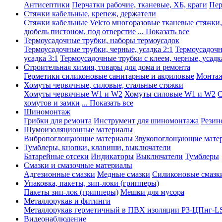
Антисептики
Перчатки рабочие, тканевые, ХБ, краги
Пер
Стяжки кабельные, крепеж, держатели
Стяжки кабельные
Velcro многоразовые тканевые стяжки
дюбель пистоном, под отверстие
... Показать все
Термоусадочные трубки, наборы термоусадок
Термоусадочные трубки, черные, усадка 2:1
Термоусадочны
усадка 3:1
Термоусадочные трубки с клеем, черные, усадка
Строительная химия, товары для дома и ремонта
Герметики силиконовые санитарные и акриловые
Монтаж
Хомуты червячные, силовые, стальные стяжки
Хомуты червячные W1 и W2
Хомуты силовые W1 и W2
С
хомутов и замки
... Показать все
Шиномонтаж
Грибки для ремонта
Инструмент для шиномонтажа
Резин
Шумоизоляционные материалы
Вибропоглощающие материалы
Звукопоглощающие мате
Тумблеры, кнопки, клавиши, выключатели
Батарейные отсеки
Индикаторы
Выключатели
Тумблеры
Смазки и смазочные материалы
Адгезионные смазки
Медные смазки
Силиконовые смазк
Упаковка, пакеты, зип-локи (грипперы)
Пакеты зип-лок (грипперы)
Мешки для мусора
Металлорукав и фитинги
Металлорукав герметичный в ПВХ изоляции Р3-ЦПнг-L
Видеонаблюдение