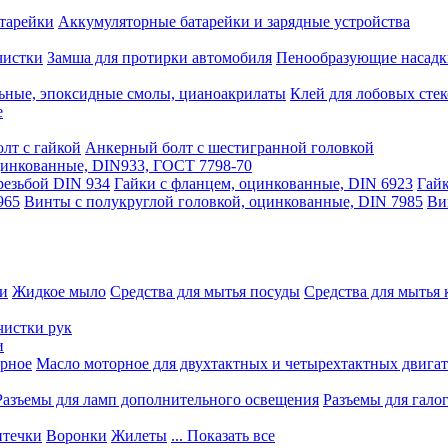
тарейки
Аккумуляторные батарейки и зарядные устройства
чистки
Замша для протирки автомобиля
Пенообразующие насадк
ьные, эпоксидные смолы, цианоакрилаты
Клей для лобовых стек
е
лт с гайкой
Анкерный болт с шестигранной головкой
оцинкованные, DIN933, ГОСТ 7798-70
резьбой DIN 934
Гайки с фланцем, оцинкованные, DIN 6923
Гайк
965
Винты с полукруглой головкой, оцинкованные, DIN 7985
Ви
ки
Жидкое мыло
Средства для мытья посуды
Средства для мытья 
чистки рук
и
рное
Масло моторное для двухтактных и четырехтактных двига
Разъемы для ламп дополнительного освещения
Разъемы для гало
течки
Воронки
Жилеты
... Показать все