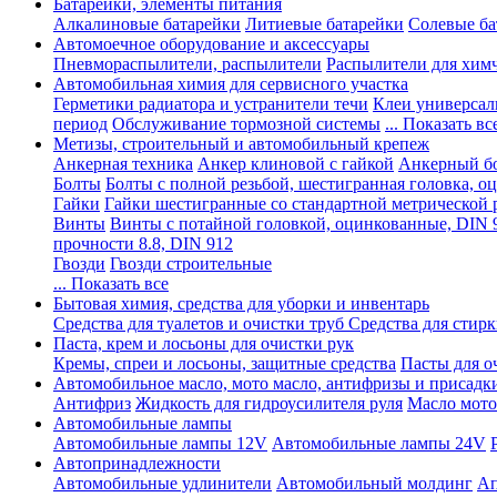
Батарейки, элементы питания
Алкалиновые батарейки
Литиевые батарейки
Солевые ба
Автомоечное оборудование и аксессуары
Пневмораспылители, распылители
Распылители для хим
Автомобильная химия для сервисного участка
Герметики радиатора и устранители течи
Клеи универсал
период
Обслуживание тормозной системы
... Показать вс
Метизы, строительный и автомобильный крепеж
Анкерная техника
Анкер клиновой с гайкой
Анкерный бо
Болты
Болты с полной резьбой, шестигранная головка, 
Гайки
Гайки шестигранные со стандартной метрической 
Винты
Винты с потайной головкой, оцинкованные, DIN 
прочности 8.8, DIN 912
Гвозди
Гвозди строительные
... Показать все
Бытовая химия, средства для уборки и инвентарь
Средства для туалетов и очистки труб
Средства для стир
Паста, крем и лосьоны для очистки рук
Кремы, спреи и лосьоны, защитные средства
Пасты для о
Автомобильное масло, мото масло, антифризы и присадк
Антифриз
Жидкость для гидроусилителя руля
Масло мото
Автомобильные лампы
Автомобильные лампы 12V
Автомобильные лампы 24V
Автопринадлежности
Автомобильные удлинители
Автомобильный молдинг
Ап