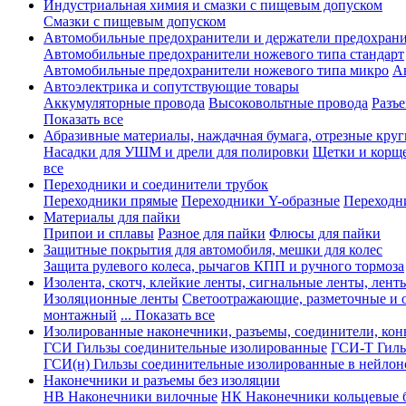
Индустриальная химия и смазки с пищевым допуском
Смазки с пищевым допуском
Автомобильные предохранители и держатели предохрани
Автомобильные предохранители ножевого типа стандарт
Автомобильные предохранители ножевого типа микро
А
Автоэлектрика и сопутствующие товары
Аккумуляторные провода
Высоковольтные провода
Разъ
Показать все
Абразивные материалы, наждачная бумага, отрезные круг
Насадки для УШМ и дрели для полировки
Щетки и корщ
все
Переходники и соединители трубок
Переходники прямые
Переходники Y-образные
Переходн
Материалы для пайки
Припои и сплавы
Разное для пайки
Флюсы для пайки
Защитные покрытия для автомобиля, мешки для колес
Защита рулевого колеса, рычагов КПП и ручного тормоза
Изолента, скотч, клейкие ленты, сигнальные ленты, лент
Изоляционные ленты
Светоотражающие, разметочные и 
монтажный
... Показать все
Изолированные наконечники, разъемы, соединители, ко
ГСИ Гильзы соединительные изолированные
ГСИ-Т Гиль
ГСИ(н) Гильзы соединительные изолированные в нейлон
Наконечники и разъемы без изоляции
НВ Наконечники вилочные
НК Наконечники кольцевые б