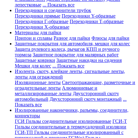
лепестковые
... Показать все
Переходники и соединители трубок
Переходники прямые
Переходники Y-образные
Переходники Г-образные
Переходники Т-образные
Переходники Х-образные
Материалы для пайки
Припои и сплавы
Разное для пайки
Флюсы для пайки
Защитные покрытия для автомобиля, мешки для колес
Защита рулевого колеса, рычагов КПП и ручного
тормоза
Защитное покрытие для малярных работ
Защитные коврики
Защитные накидки на сидения
Мешки для колес
... Показать все
Изолента, скотч, клейкие ленты, сигнальные ленты,
ленты для ограждений
Изоляционные ленты
Светоотражающие, разметочные и
оградительные ленты
Алюминиевые и
металлизированные ленты
Двухсторонний скотч
автомобильный
Двухсторонний скотч монтажный
...
Показать все
Изолированные наконечники, разъемы, соединители,
коннекторы
ГСИ Гильзы соединительные изолированные
ГСИ-Т
Гильзы соединительные в термоусадочной изоляции
ГСИ-ТП Гильзы соединительные изолированный с
термоусадкой и припоем
ГСИ(н) Гильзы