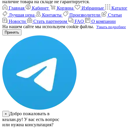
наличие товара на складе не гарантируется.
Главная
Кабинет
Корзина
Избранные
Каталог
Лучшая цена
Контакты
Производители
Статьи
Новости
Стать партнером
FAQ
О компании
На нашем сайте мы используем cookie файлы.
Узнать подробнее
Принять
Добро пожаловать в
×
кеалан.ру! У вас есть вопрос
или нужна консультация?