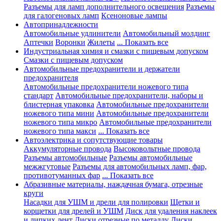
Разъемы для ламп дополнительного освещения
Разъемы
для галогеновых ламп
Ксеноновые лампы
Автопринадлежности
Автомобильные удлинители
Автомобильный молдинг
Аптечки
Воронки
Жилеты
... Показать все
Индустриальная химия и смазки с пищевым допуском
Смазки с пищевым допуском
Автомобильные предохранители и держатели
предохранителя
Автомобильные предохранители ножевого типа
стандарт
Автомобильные предохранители, наборы и
блистерная упаковка
Автомобильные предохранители
ножевого типа мини
Автомобильные предохранители
ножевого типа микро
Автомобильные предохранители
ножевого типа макси
... Показать все
Автоэлектрика и сопутствующие товары
Аккумуляторные провода
Высоковольтные провода
Разъемы автомобильные
Разъемы автомобильные
межжгутовые
Разъемы для автомобильных ламп, фар,
противотуманных фар
... Показать все
Абразивные материалы, наждачная бумага, отрезные
круги
Насадки для УШМ и дрели для полировки
Щетки и
корщетки для дрелей и УШМ
Диск для удаления наклеек
и липких лент
Диски отрезные по металлу
Диски