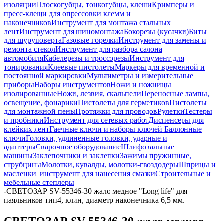
изоляции
Плоскогубцы, тонкогубцы, клещи
Кримперы и
пресс-клещи для опрессовки клемм и
наконечников
Инструмент для монтажа стальных
лент
Инструмент для шиномонтажа
Бокорезы (кусачки)
Биты
для шуруповерта
Газовые горелки
Инструмент для замены и
ремонта стекол
Инструмент для разбора салона
автомобиля
Кабелерезы и троссорезы
Инструмент для
тонирования
Клеевые пистолеты
Маркеры для временной и
постоянной маркировки
Мультиметры и измерительные
приборы
Наборы инструментов
Ножи и ножницы
изолированные
Ножи, лезвия, скальпели
Переносные лампы,
освещение, фонарики
Пистолеты для герметиков
Пистолеты
для монтажной пены
Протяжки для проводов
Рулетки
Тестеры
и пробники
Инструмент для сетевых работ
Диспенсеры для
клейких лент
Гаечные ключи и наборы ключей
Баллонные
ключи
Головки, удлиненные головки, ударные и
адаптеры
Сварочное оборудование
Шлифовальные
машины
Заклепочники и заклепки
Зажимы пружинные,
струбцины
Молотки, кувалды, молотки-гвоздодеры
Шприцы и
масленки, инструмент для нанесения смазки
Строительные и
мебельные степлеры
-
СВЕТОЗАР SV-55346-30 жало медное "Long life" для
паяльников тип4, клин, диаметр наконечника 6,5 мм.
СВЕТОЗАР SV-55346-30 жало медное