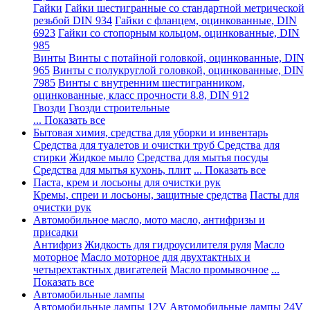
Гайки
Гайки шестигранные со стандартной метрической
резьбой DIN 934
Гайки с фланцем, оцинкованные, DIN
6923
Гайки со стопорным кольцом, оцинкованные, DIN
985
Винты
Винты с потайной головкой, оцинкованные, DIN
965
Винты с полукруглой головкой, оцинкованные, DIN
7985
Винты с внутренним шестигранником,
оцинкованные, класс прочности 8.8, DIN 912
Гвозди
Гвозди строительные
... Показать все
Бытовая химия, средства для уборки и инвентарь
Средства для туалетов и очистки труб
Средства для
стирки
Жидкое мыло
Средства для мытья посуды
Средства для мытья кухонь, плит
... Показать все
Паста, крем и лосьоны для очистки рук
Кремы, спреи и лосьоны, защитные средства
Пасты для
очистки рук
Автомобильное масло, мото масло, антифризы и
присадки
Антифриз
Жидкость для гидроусилителя руля
Масло
моторное
Масло моторное для двухтактных и
четырехтактных двигателей
Масло промывочное
...
Показать все
Автомобильные лампы
Автомобильные лампы 12V
Автомобильные лампы 24V