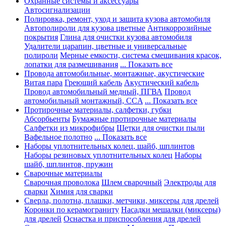
Охранные системы и аксессуары
Автосигнализации
Полировка, ремонт, уход и защита кузова автомобиля
Автополироли для кузова цветные
Антикоррозийные
покрытия
Глина для очистки кузова автомобиля
Удалители царапин, цветные и универсальные
полироли
Мерные емкости, система смешивания красок,
лопатки для размешивания
... Показать все
Провода автомобильные, монтажные, акустические
Витая пара
Греющий кабель
Акустический кабель
Провод автомобильный медный, ПГВА
Провод
автомобильный монтажный, CCA
... Показать все
Протирочные материалы, салфетки, губки
Абсорбьенты
Бумажные протирочные материалы
Салфетки из микрофибры
Щетки для очистки пыли
Вафельное полотно
... Показать все
Наборы уплотнительных колец, шайб, шплинтов
Наборы резиновых уплотнительных колец
Наборы
шайб, шплинтов, пружин
Сварочные материалы
Сварочная проволока
Шлем сварочный
Электроды для
сварки
Химия для сварки
Сверла, полотна, плашки, метчики, миксеры для дрелей
Коронки по керамограниту
Насадки мешалки (миксеры)
для дрелей
Оснастка и приспособления для дрелей