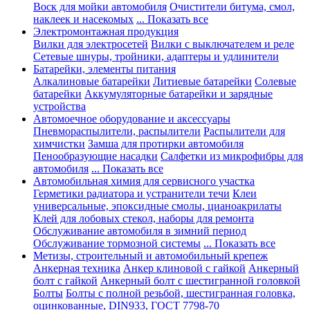
Воск для мойки автомобиля
Очистители битума, смол,
наклеек и насекомых
... Показать все
Электромонтажная продукция
Вилки для электросетей
Вилки с выключателем и реле
Сетевые шнуры, тройники, адаптеры и удлинители
Батарейки, элементы питания
Алкалиновые батарейки
Литиевые батарейки
Солевые
батарейки
Аккумуляторные батарейки и зарядные
устройства
Автомоечное оборудование и аксессуары
Пневмораспылители, распылители
Распылители для
химчистки
Замша для протирки автомобиля
Пенообразующие насадки
Салфетки из микрофибры для
автомобиля
... Показать все
Автомобильная химия для сервисного участка
Герметики радиатора и устранители течи
Клеи
универсальные, эпоксидные смолы, цианоакрилаты
Клей для лобовых стекол, наборы для ремонта
Обслуживание автомобиля в зимний период
Обслуживание тормозной системы
... Показать все
Метизы, строительный и автомобильный крепеж
Анкерная техника
Анкер клиновой с гайкой
Анкерный
болт с гайкой
Анкерный болт с шестигранной головкой
Болты
Болты с полной резьбой, шестигранная головка,
оцинкованные, DIN933, ГОСТ 7798-70