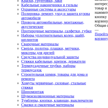
Краски, грунтовки, лаки
интере
Кабельные наконечники и гильзы
товар и
Охранные системы и аксессуары
нажмит
Полировка, ремонт, уход и защита кузова
кнопку
автомобиля
корзину
Провода автомобильные, монтажные,
Общая 
акустические
—
Протирочные материалы, салфетки, губки
Перейт
Наборы уплотнительных колец, шайб,
корзину
шплинтов
Сварочные материалы
Сверла, полотна, плашки, метчики,
миксеры для дрелей
Средства индивидуальной защиты
Стяжки кабельные, крепеж, держатели
Термоусадочные трубки, наборы
термоусадок
Строительная химия, товары для дома и
ремонта
Хомуты червячные, силовые, стальные
стяжки
Шиномонтаж
Шумоизоляционные материалы
Тумблеры, кнопки, клавиши, выключатели
Смазки и смазочные материалы