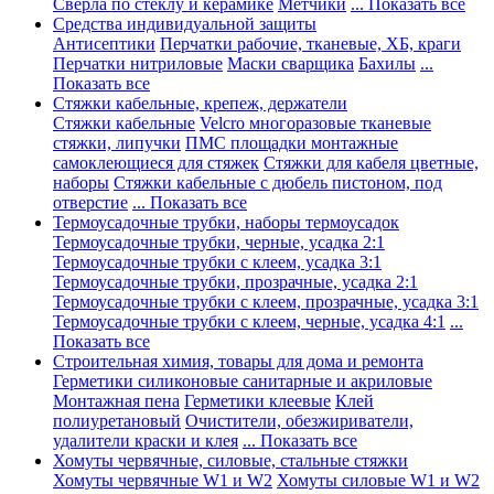
Сверла по стеклу и керамике
Метчики
... Показать все
Средства индивидуальной защиты
Антисептики
Перчатки рабочие, тканевые, ХБ, краги
Перчатки нитриловые
Маски сварщика
Бахилы
...
Показать все
Стяжки кабельные, крепеж, держатели
Стяжки кабельные
Velcro многоразовые тканевые
стяжки, липучки
ПМС площадки монтажные
самоклеющиеся для стяжек
Стяжки для кабеля цветные,
наборы
Стяжки кабельные с дюбель пистоном, под
отверстие
... Показать все
Термоусадочные трубки, наборы термоусадок
Термоусадочные трубки, черные, усадка 2:1
Термоусадочные трубки с клеем, усадка 3:1
Термоусадочные трубки, прозрачные, усадка 2:1
Термоусадочные трубки с клеем, прозрачные, усадка 3:1
Термоусадочные трубки с клеем, черные, усадка 4:1
...
Показать все
Строительная химия, товары для дома и ремонта
Герметики силиконовые санитарные и акриловые
Монтажная пена
Герметики клеевые
Клей
полиуретановый
Очистители, обезжириватели,
удалители краски и клея
... Показать все
Хомуты червячные, силовые, стальные стяжки
Хомуты червячные W1 и W2
Хомуты силовые W1 и W2