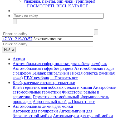
Упаковка, пакеты, зип-локи (грипперы)
ПОСМОТРЕТЬ ВЕСЬ КАТАЛОГ
+7 391 219-99-57
Заказать звонок
Акции
Автомобильная гофра, оплетки для кабеля, кембрик
Автомобильная гофра без разреза
Автомобильная гофра
с разрезом
Бандаж спиральный
Гибкая оплетка (змеиная
кожа)
ПВХ кембрик
... Показать все
Клей, клеевые составы, герметики
Клей-герметик для лобовых стекол и химия
Анаэробные
автомобильные герметики
Фиксаторы резьбы и
герметики
Герметик автомобильный, формирователь
прокладок
Аэрозольный клей
... Показать все
Автомобильная химия для мойки
Автовоск для полировки
Автошампуни для
бесконтактной мойки
Автошампуни для ручной мойки