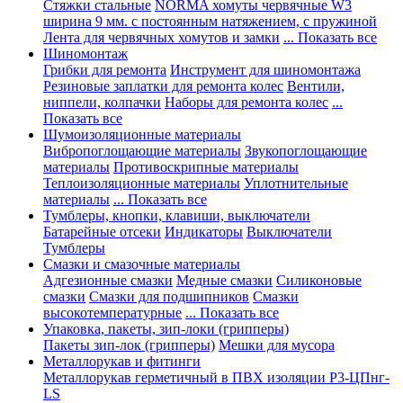
Стяжки стальные
NORMA хомуты червячные W3
ширина 9 мм. с постоянным натяжением, с пружиной
Лента для червячных хомутов и замки
... Показать все
Шиномонтаж
Грибки для ремонта
Инструмент для шиномонтажа
Резиновые заплатки для ремонта колес
Вентили,
ниппели, колпачки
Наборы для ремонта колес
...
Показать все
Шумоизоляционные материалы
Вибропоглощающие материалы
Звукопоглощающие
материалы
Противоскрипные материалы
Теплоизоляционные материалы
Уплотнительные
материалы
... Показать все
Тумблеры, кнопки, клавиши, выключатели
Батарейные отсеки
Индикаторы
Выключатели
Тумблеры
Смазки и смазочные материалы
Адгезионные смазки
Медные смазки
Силиконовые
смазки
Смазки для подшипников
Смазки
высокотемпературные
... Показать все
Упаковка, пакеты, зип-локи (грипперы)
Пакеты зип-лок (грипперы)
Мешки для мусора
Металлорукав и фитинги
Металлорукав герметичный в ПВХ изоляции Р3-ЦПнг-
LS