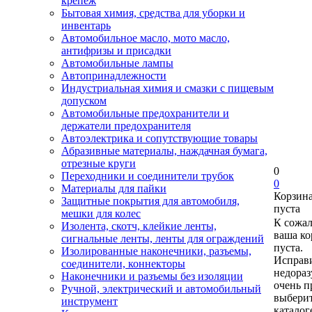
крепеж
Бытовая химия, средства для уборки и
инвентарь
Автомобильное масло, мото масло,
антифризы и присадки
Автомобильные лампы
Автопринадлежности
Индустриальная химия и смазки с пищевым
допуском
Автомобильные предохранители и
держатели предохранителя
Автоэлектрика и сопутствующие товары
Абразивные материалы, наждачная бумага,
отрезные круги
0
Переходники и соединители трубок
0
Материалы для пайки
Корзин
Защитные покрытия для автомобиля,
пуста
мешки для колес
К сожа
Изолента, скотч, клейкие ленты,
ваша ко
сигнальные ленты, ленты для ограждений
пуста.
Изолированные наконечники, разъемы,
Исправи
соединители, коннекторы
недора
Наконечники и разъемы без изоляции
очень п
Ручной, электрический и автомобильный
выберит
инструмент
каталог