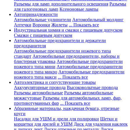
Разъемы для ламп дополнительного освещения
Разъемы
для галогеновых ламп
Ксеноновые лампы
Автопринадлежности
Автомобильные удлинители
Автомобильный молдинг
Аптечки
Воронки
Жилеты
... Показать все
Индустриальная химия и смазки с пищевым допуском
Смазки с пищевым допуском
Автомобильные предохранители и держатели
предохранителя
Автомобильные предохранители ножевого типа
стандарт
Автомобильные предохранители, наборы и
блистерная упаковка
Автомобильные предохранители
ножевого типа мини
Автомобильные предохранители
ножевого типа микро
Автомобильные предохранители
ножевого типа макси
... Показать все
Автоэлектрика и сопутствующие товары
Аккумуляторные провода
Высоковольтные провода
Разъемы автомобильные
Разъемы автомобильные
межжгутовые
Разъемы для автомобильных ламп, фар,
противотуманных фар
... Показать все
Абразивные материалы, наждачная бумага, отрезные
круги
Насадки для УШМ и дрели для полировки
Щетки и
корщетки для дрелей и УШМ
Диск для удаления наклеек
и липких лент
Диски отрезные по металлу
Диски