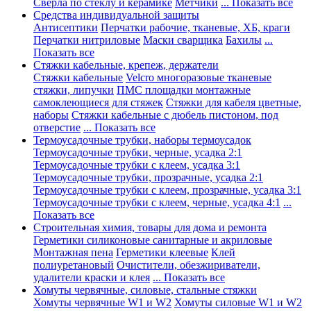
Сверла по стеклу и керамике
Метчики
... Показать все
Средства индивидуальной защиты
Антисептики
Перчатки рабочие, тканевые, ХБ, краги
Перчатки нитриловые
Маски сварщика
Бахилы
...
Показать все
Стяжки кабельные, крепеж, держатели
Стяжки кабельные
Velcro многоразовые тканевые
стяжки, липучки
ПМС площадки монтажные
самоклеющиеся для стяжек
Стяжки для кабеля цветные,
наборы
Стяжки кабельные с дюбель пистоном, под
отверстие
... Показать все
Термоусадочные трубки, наборы термоусадок
Термоусадочные трубки, черные, усадка 2:1
Термоусадочные трубки с клеем, усадка 3:1
Термоусадочные трубки, прозрачные, усадка 2:1
Термоусадочные трубки с клеем, прозрачные, усадка 3:1
Термоусадочные трубки с клеем, черные, усадка 4:1
...
Показать все
Строительная химия, товары для дома и ремонта
Герметики силиконовые санитарные и акриловые
Монтажная пена
Герметики клеевые
Клей
полиуретановый
Очистители, обезжириватели,
удалители краски и клея
... Показать все
Хомуты червячные, силовые, стальные стяжки
Хомуты червячные W1 и W2
Хомуты силовые W1 и W2