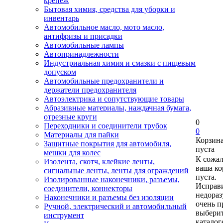
крепеж
Бытовая химия, средства для уборки и
инвентарь
Автомобильное масло, мото масло,
антифризы и присадки
Автомобильные лампы
Автопринадлежности
Индустриальная химия и смазки с пищевым
допуском
Автомобильные предохранители и
держатели предохранителя
Автоэлектрика и сопутствующие товары
Абразивные материалы, наждачная бумага,
отрезные круги
0
Переходники и соединители трубок
0
Материалы для пайки
Корзин
Защитные покрытия для автомобиля,
пуста
мешки для колес
К сожа
Изолента, скотч, клейкие ленты,
ваша ко
сигнальные ленты, ленты для ограждений
пуста.
Изолированные наконечники, разъемы,
Исправи
соединители, коннекторы
недора
Наконечники и разъемы без изоляции
очень п
Ручной, электрический и автомобильный
выберит
инструмент
каталог