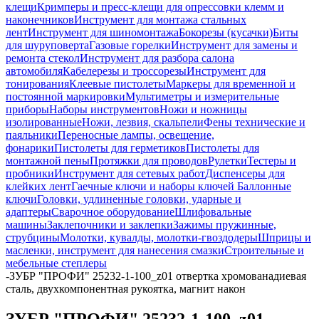
клещи
Кримперы и пресс-клещи для опрессовки клемм и
наконечников
Инструмент для монтажа стальных
лент
Инструмент для шиномонтажа
Бокорезы (кусачки)
Биты
для шуруповерта
Газовые горелки
Инструмент для замены и
ремонта стекол
Инструмент для разбора салона
автомобиля
Кабелерезы и троссорезы
Инструмент для
тонирования
Клеевые пистолеты
Маркеры для временной и
постоянной маркировки
Мультиметры и измерительные
приборы
Наборы инструментов
Ножи и ножницы
изолированные
Ножи, лезвия, скальпели
Фены технические и
паяльники
Переносные лампы, освещение,
фонарики
Пистолеты для герметиков
Пистолеты для
монтажной пены
Протяжки для проводов
Рулетки
Тестеры и
пробники
Инструмент для сетевых работ
Диспенсеры для
клейких лент
Гаечные ключи и наборы ключей
Баллонные
ключи
Головки, удлиненные головки, ударные и
адаптеры
Сварочное оборудование
Шлифовальные
машины
Заклепочники и заклепки
Зажимы пружинные,
струбцины
Молотки, кувалды, молотки-гвоздодеры
Шприцы и
масленки, инструмент для нанесения смазки
Строительные и
мебельные степлеры
-
ЗУБР "ПРОФИ" 25232-1-100_z01 отвертка хромованадиевая
сталь, двухкомпонентная рукоятка, магнит након
ЗУБР "ПРОФИ" 25232-1-100_z01