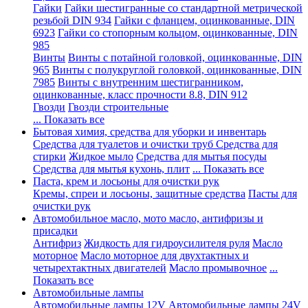
Гайки
Гайки шестигранные со стандартной метрической
резьбой DIN 934
Гайки с фланцем, оцинкованные, DIN
6923
Гайки со стопорным кольцом, оцинкованные, DIN
985
Винты
Винты с потайной головкой, оцинкованные, DIN
965
Винты с полукруглой головкой, оцинкованные, DIN
7985
Винты с внутренним шестигранником,
оцинкованные, класс прочности 8.8, DIN 912
Гвозди
Гвозди строительные
... Показать все
Бытовая химия, средства для уборки и инвентарь
Средства для туалетов и очистки труб
Средства для
стирки
Жидкое мыло
Средства для мытья посуды
Средства для мытья кухонь, плит
... Показать все
Паста, крем и лосьоны для очистки рук
Кремы, спреи и лосьоны, защитные средства
Пасты для
очистки рук
Автомобильное масло, мото масло, антифризы и
присадки
Антифриз
Жидкость для гидроусилителя руля
Масло
моторное
Масло моторное для двухтактных и
четырехтактных двигателей
Масло промывочное
...
Показать все
Автомобильные лампы
Автомобильные лампы 12V
Автомобильные лампы 24V