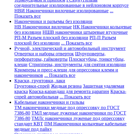
соединительные изолированные в нейлоновом корпусе
НВИ Наконечники вилочные изолированные
...
Показать все
Наконечники и разъемы без изоляции
НВ Наконечники вилочные
НК Наконечники кольцевые
без изоляции
НШВ наконечники штыревые втулочные
РП-М Разъем плоский без изоляции
РП-П Разъем
плоский без изоляции
... Показать все
Ручной, электрический и автомобильный инструмент
Отвертки и наборы отверток
Шуруповерты,
перфораторы, гайковерты
Плоскогубцы, тонкогубцы,
клещи
Стрипперы, инструменты для снятия изоляции
Кримперы и пресс-клещи для опрессовки клемм и
наконечников
... Показать все
Краски, грунтовки, лаки
Грунтовки-спрей
Жидкая резина
Защитная удаляемая
краска
Краска-карандаш для ремонта царапин
Краска-
спрей автомобильная
... Показать все
Кабельные наконечники и гильзы
ТМ наконечники медные под опрессовку по ГОСТ
7386-80
ТМЛ медные луженые наконечники по ГОСТ
7386-80
ТМЛс наконечники луженые под опрессовку
стандарт КВТ
ПМ Наконечники кольцевые кабельные
медные под пайку