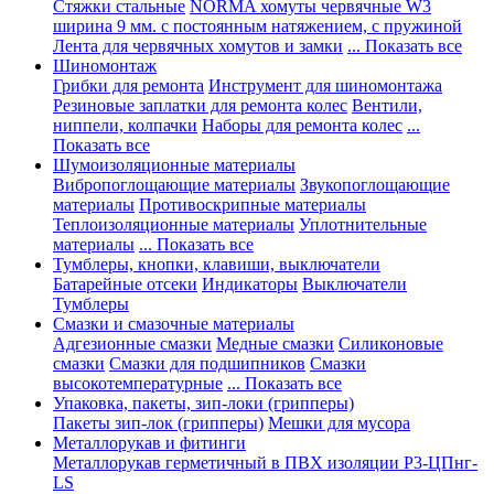
Стяжки стальные
NORMA хомуты червячные W3
ширина 9 мм. с постоянным натяжением, с пружиной
Лента для червячных хомутов и замки
... Показать все
Шиномонтаж
Грибки для ремонта
Инструмент для шиномонтажа
Резиновые заплатки для ремонта колес
Вентили,
ниппели, колпачки
Наборы для ремонта колес
...
Показать все
Шумоизоляционные материалы
Вибропоглощающие материалы
Звукопоглощающие
материалы
Противоскрипные материалы
Теплоизоляционные материалы
Уплотнительные
материалы
... Показать все
Тумблеры, кнопки, клавиши, выключатели
Батарейные отсеки
Индикаторы
Выключатели
Тумблеры
Смазки и смазочные материалы
Адгезионные смазки
Медные смазки
Силиконовые
смазки
Смазки для подшипников
Смазки
высокотемпературные
... Показать все
Упаковка, пакеты, зип-локи (грипперы)
Пакеты зип-лок (грипперы)
Мешки для мусора
Металлорукав и фитинги
Металлорукав герметичный в ПВХ изоляции Р3-ЦПнг-
LS