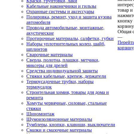
Краски, грунтовки, лаки
интере
Кабельные наконечники и гильзы
товар и
Охранные системы и аксессуары
нажмит
Полировка, ремонт, уход и защита кузова
кнопку
автомобиля
корзину
Провода автомобильные, монтажные,
Общая 
акустические
—
Протирочные материалы, салфетки, губки
Перейт
Наборы уплотнительных колец, шайб,
корзину
шплинтов
Сварочные материалы
Сверла, полотна, плашки, метчики,
миксеры для дрелей
Средства индивидуальной защиты
Стяжки кабельные, крепеж, держатели
Термоусадочные трубки, наборы
термоусадок
Строительная химия, товары для дома и
ремонта
Хомуты червячные, силовые, стальные
стяжки
Шиномонтаж
Шумоизоляционные материалы
Тумблеры, кнопки, клавиши, выключатели
Смазки и смазочные материалы