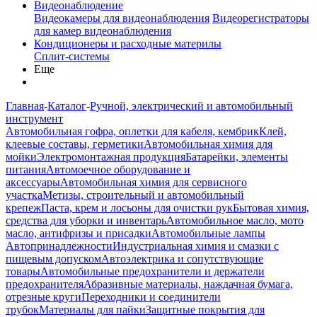
Видеонаблюдение
Видеокамеры для видеонаблюдения
Видеорегистраторы
для камер видеонаблюдения
Кондиционеры и расходные материлы
Сплит-системы
Еще
Главная
-
Каталог
-
Ручной, электрический и автомобильный
инструмент
Автомобильная гофра, оплетки для кабеля, кембрик
Клей,
клеевые составы, герметики
Автомобильная химия для
мойки
Электромонтажная продукция
Батарейки, элементы
питания
Автомоечное оборудование и
аксессуары
Автомобильная химия для сервисного
участка
Метизы, строительный и автомобильный
крепеж
Паста, крем и лосьоны для очистки рук
Бытовая химия,
средства для уборки и инвентарь
Автомобильное масло, мото
масло, антифризы и присадки
Автомобильные лампы
Автопринадлежности
Индустриальная химия и смазки с
пищевым допуском
Автоэлектрика и сопутствующие
товары
Автомобильные предохранители и держатели
предохранителя
Абразивные материалы, наждачная бумага,
отрезные круги
Переходники и соединители
трубок
Материалы для пайки
Защитные покрытия для