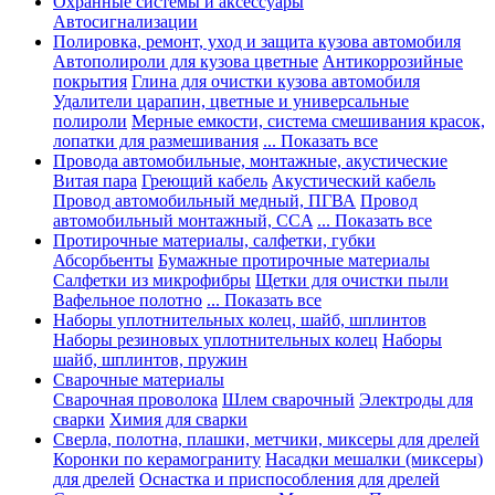
Охранные системы и аксессуары
Автосигнализации
Полировка, ремонт, уход и защита кузова автомобиля
Автополироли для кузова цветные
Антикоррозийные
покрытия
Глина для очистки кузова автомобиля
Удалители царапин, цветные и универсальные
полироли
Мерные емкости, система смешивания красок,
лопатки для размешивания
... Показать все
Провода автомобильные, монтажные, акустические
Витая пара
Греющий кабель
Акустический кабель
Провод автомобильный медный, ПГВА
Провод
автомобильный монтажный, CCA
... Показать все
Протирочные материалы, салфетки, губки
Абсорбьенты
Бумажные протирочные материалы
Салфетки из микрофибры
Щетки для очистки пыли
Вафельное полотно
... Показать все
Наборы уплотнительных колец, шайб, шплинтов
Наборы резиновых уплотнительных колец
Наборы
шайб, шплинтов, пружин
Сварочные материалы
Сварочная проволока
Шлем сварочный
Электроды для
сварки
Химия для сварки
Сверла, полотна, плашки, метчики, миксеры для дрелей
Коронки по керамограниту
Насадки мешалки (миксеры)
для дрелей
Оснастка и приспособления для дрелей