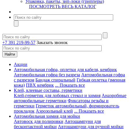
Упаковка, пакеты, зип-локи (грипперы)
ПОСМОТРЕТЬ ВЕСЬ КАТАЛОГ
+7 391 219-99-57
Заказать звонок
Акции
Автомобильная гофра, оплетки для кабеля, кембрик
Автомобильная гофра без разреза
Автомобильная гофра
с разрезом
Бандаж спиральный
Гибкая оплетка (змеиная
кожа)
ПВХ кембрик
... Показать все
Клей, клеевые составы, герметики
Клей-герметик для лобовых стекол и химия
Анаэробные
автомобильные герметики
Фиксаторы резьбы и
герметики
Герметик автомобильный, формирователь
прокладок
Аэрозольный клей
... Показать все
Автомобильная химия для мойки
Автовоск для полировки
Автошампуни для
бесконтактной мойки
Автошампуни для ручной мойки