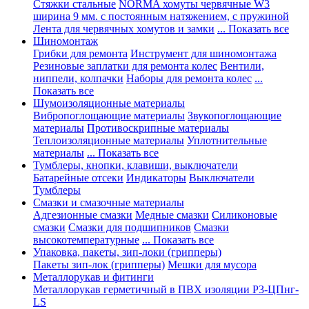
Стяжки стальные
NORMA хомуты червячные W3
ширина 9 мм. с постоянным натяжением, с пружиной
Лента для червячных хомутов и замки
... Показать все
Шиномонтаж
Грибки для ремонта
Инструмент для шиномонтажа
Резиновые заплатки для ремонта колес
Вентили,
ниппели, колпачки
Наборы для ремонта колес
...
Показать все
Шумоизоляционные материалы
Вибропоглощающие материалы
Звукопоглощающие
материалы
Противоскрипные материалы
Теплоизоляционные материалы
Уплотнительные
материалы
... Показать все
Тумблеры, кнопки, клавиши, выключатели
Батарейные отсеки
Индикаторы
Выключатели
Тумблеры
Смазки и смазочные материалы
Адгезионные смазки
Медные смазки
Силиконовые
смазки
Смазки для подшипников
Смазки
высокотемпературные
... Показать все
Упаковка, пакеты, зип-локи (грипперы)
Пакеты зип-лок (грипперы)
Мешки для мусора
Металлорукав и фитинги
Металлорукав герметичный в ПВХ изоляции Р3-ЦПнг-
LS