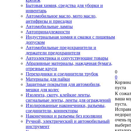
крепеж
Бытовая химия, средства для уборки и
инвентарь
Автомобильное масло, мото масло,
антифризы и присадки
Автомобильные лампы
Автопринадлежности
Индустриальная химия и смазки с пищевым
допуском
Автомобильные предохранители и
держатели предохранителя
Автоэлектрика и сопутствующие товары
Абразивные материалы, наждачная бумага,
отрезные круги
0
Переходники и соединители трубок
0
Материалы для пайки
Корзин
Защитные покрытия для автомобиля,
пуста
мешки для колес
К сожа
Изолента, скотч, клейкие ленты,
ваша ко
сигнальные ленты, ленты для ограждений
пуста.
Изолированные наконечники, разъемы,
Исправи
соединители, коннекторы
недора
Наконечники и разъемы без изоляции
очень п
Ручной, электрический и автомобильный
выберит
инструмент
каталог