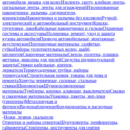
автомобиля, мешки для колес
Изолента, скотч, клейкие ленты,
сигнальные ленты, ленты для ограждений
Изолированные
наконечники, разъемы, соединители,
коннекторы
Наконечники и разъемы без изоляции
Ручной,
электрический и автомобильный инструмент
Краски,
грунтовки, лаки
Кабельные наконечники и гильзы
Охранные
системы и аксессуары
Полировка, ремонт, уход и защита
кузова автомобиля
Провода автомобильные, монтажные,
акустические
Протирочные материалы, салфетки,
губки
Наборы уплотнительных колец, шайб,
шплинтов
Сварочные материалы
Сверла, полотна, плашки,
метчики, миксеры для дрелей
Средства индивидуальной
защиты
Стяжки кабельные, крепеж,
держатели
Термоусадочные трубки, наборы
термоусадок
Строительная химия, товары для дома и
ремонта
Хомуты червячные, силовые, стальные
стяжки
Шиномонтаж
Шумоизоляционные
материалы
Тумблеры, кнопки, клавиши, выключатели
Смазки
и смазочные материалы
Упаковка, пакеты, зип-локи
(грипперы)
Металлорукав и
фитинги
Видеонаблюдение
Кондиционеры и расходные
материлы
-
Ножи, лезвия, скальпели
Отвертки и наборы отверток
Шуруповерты, перфораторы,
гайковерты
Стрипперы, инструменты для снятия