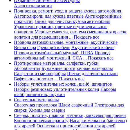
Охранные системы и аксессуары
Автосигнализации
Полировка, ремонт, уход и защита кузова автомобиля
Автополироли для кузова цветные
Антикоррозийные
покрытия
Глина для очистки кузова автомобиля
Удалители царапин, цветные и универсальные
полироли
Мерные емкости, система смешивания красок,
лопатки для размешивания
... Показать все
Провода автомобильные, монтажные, акустические
Витая пара
Греющий кабель
Акустический кабель
Провод автомобильный медный, ПГВА
Провод
автомобильный монтажный, CCA
... Показать все
Протирочные материалы, салфетки, губки
Абсорбьенты
Бумажные протирочные материалы
Салфетки из микрофибры
Щетки для очистки пыли
Вафельное полотно
... Показать все
Наборы уплотнительных колец, шайб, шплинтов
Наборы резиновых уплотнительных колец
Наборы
шайб, шплинтов, пружин
Сварочные материалы
Сварочная проволока
Шлем сварочный
Электроды для
сварки
Химия для сварки
Сверла, полотна, плашки, метчики, миксеры для дрелей
Коронки по керамограниту
Насадки мешалки (миксеры)
для дрелей
Оснастка и приспособления для дрелей