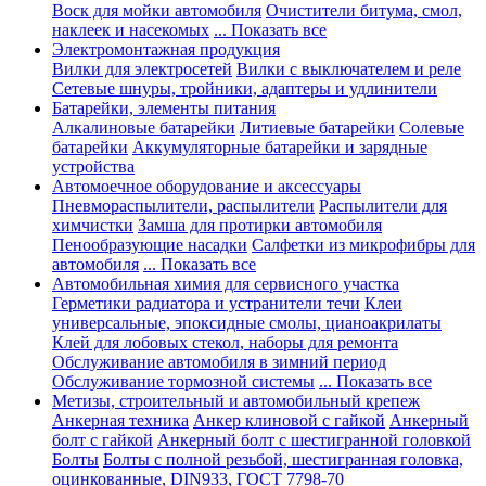
Воск для мойки автомобиля
Очистители битума, смол,
наклеек и насекомых
... Показать все
Электромонтажная продукция
Вилки для электросетей
Вилки с выключателем и реле
Сетевые шнуры, тройники, адаптеры и удлинители
Батарейки, элементы питания
Алкалиновые батарейки
Литиевые батарейки
Солевые
батарейки
Аккумуляторные батарейки и зарядные
устройства
Автомоечное оборудование и аксессуары
Пневмораспылители, распылители
Распылители для
химчистки
Замша для протирки автомобиля
Пенообразующие насадки
Салфетки из микрофибры для
автомобиля
... Показать все
Автомобильная химия для сервисного участка
Герметики радиатора и устранители течи
Клеи
универсальные, эпоксидные смолы, цианоакрилаты
Клей для лобовых стекол, наборы для ремонта
Обслуживание автомобиля в зимний период
Обслуживание тормозной системы
... Показать все
Метизы, строительный и автомобильный крепеж
Анкерная техника
Анкер клиновой с гайкой
Анкерный
болт с гайкой
Анкерный болт с шестигранной головкой
Болты
Болты с полной резьбой, шестигранная головка,
оцинкованные, DIN933, ГОСТ 7798-70