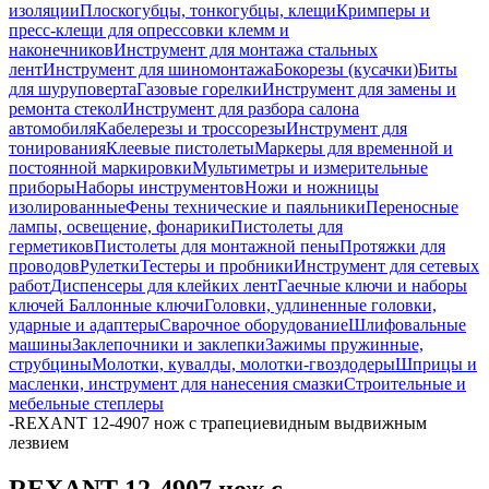
изоляции
Плоскогубцы, тонкогубцы, клещи
Кримперы и
пресс-клещи для опрессовки клемм и
наконечников
Инструмент для монтажа стальных
лент
Инструмент для шиномонтажа
Бокорезы (кусачки)
Биты
для шуруповерта
Газовые горелки
Инструмент для замены и
ремонта стекол
Инструмент для разбора салона
автомобиля
Кабелерезы и троссорезы
Инструмент для
тонирования
Клеевые пистолеты
Маркеры для временной и
постоянной маркировки
Мультиметры и измерительные
приборы
Наборы инструментов
Ножи и ножницы
изолированные
Фены технические и паяльники
Переносные
лампы, освещение, фонарики
Пистолеты для
герметиков
Пистолеты для монтажной пены
Протяжки для
проводов
Рулетки
Тестеры и пробники
Инструмент для сетевых
работ
Диспенсеры для клейких лент
Гаечные ключи и наборы
ключей
Баллонные ключи
Головки, удлиненные головки,
ударные и адаптеры
Сварочное оборудование
Шлифовальные
машины
Заклепочники и заклепки
Зажимы пружинные,
струбцины
Молотки, кувалды, молотки-гвоздодеры
Шприцы и
масленки, инструмент для нанесения смазки
Строительные и
мебельные степлеры
-
REXANT 12-4907 нож с трапециевидным выдвижным
лезвием
REXANT 12-4907 нож с