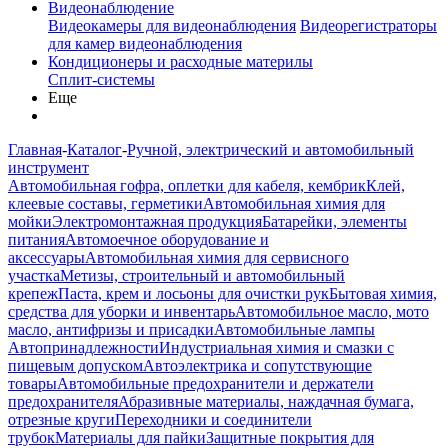
Видеонаблюдение
Видеокамеры для видеонаблюдения
Видеорегистраторы
для камер видеонаблюдения
Кондиционеры и расходные материлы
Сплит-системы
Еще
Главная
-
Каталог
-
Ручной, электрический и автомобильный
инструмент
Автомобильная гофра, оплетки для кабеля, кембрик
Клей,
клеевые составы, герметики
Автомобильная химия для
мойки
Электромонтажная продукция
Батарейки, элементы
питания
Автомоечное оборудование и
аксессуары
Автомобильная химия для сервисного
участка
Метизы, строительный и автомобильный
крепеж
Паста, крем и лосьоны для очистки рук
Бытовая химия,
средства для уборки и инвентарь
Автомобильное масло, мото
масло, антифризы и присадки
Автомобильные лампы
Автопринадлежности
Индустриальная химия и смазки с
пищевым допуском
Автоэлектрика и сопутствующие
товары
Автомобильные предохранители и держатели
предохранителя
Абразивные материалы, наждачная бумага,
отрезные круги
Переходники и соединители
трубок
Материалы для пайки
Защитные покрытия для