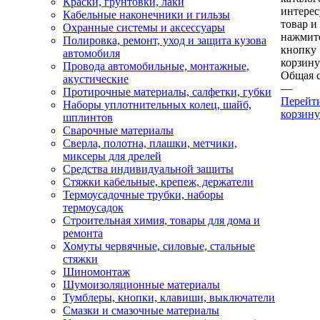
Краски, грунтовки, лаки
интере
Кабельные наконечники и гильзы
товар и
Охранные системы и аксессуары
нажмит
Полировка, ремонт, уход и защита кузова
кнопку
автомобиля
корзину
Провода автомобильные, монтажные,
Общая 
акустические
—
Протирочные материалы, салфетки, губки
Перейт
Наборы уплотнительных колец, шайб,
корзину
шплинтов
Сварочные материалы
Сверла, полотна, плашки, метчики,
миксеры для дрелей
Средства индивидуальной защиты
Стяжки кабельные, крепеж, держатели
Термоусадочные трубки, наборы
термоусадок
Строительная химия, товары для дома и
ремонта
Хомуты червячные, силовые, стальные
стяжки
Шиномонтаж
Шумоизоляционные материалы
Тумблеры, кнопки, клавиши, выключатели
Смазки и смазочные материалы