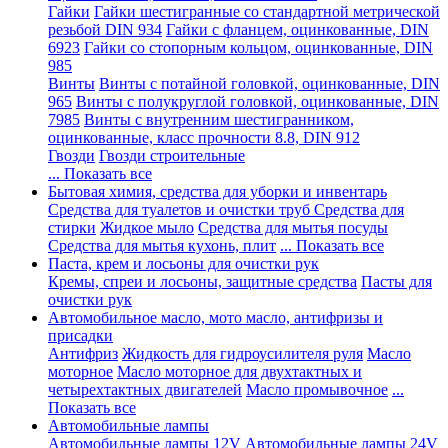
Гайки
Гайки шестигранные со стандартной метрической
резьбой DIN 934
Гайки с фланцем, оцинкованные, DIN
6923
Гайки со стопорным кольцом, оцинкованные, DIN
985
Винты
Винты с потайной головкой, оцинкованные, DIN
965
Винты с полукруглой головкой, оцинкованные, DIN
7985
Винты с внутренним шестигранником,
оцинкованные, класс прочности 8.8, DIN 912
Гвозди
Гвозди строительные
... Показать все
Бытовая химия, средства для уборки и инвентарь
Средства для туалетов и очистки труб
Средства для
стирки
Жидкое мыло
Средства для мытья посуды
Средства для мытья кухонь, плит
... Показать все
Паста, крем и лосьоны для очистки рук
Кремы, спреи и лосьоны, защитные средства
Пасты для
очистки рук
Автомобильное масло, мото масло, антифризы и
присадки
Антифриз
Жидкость для гидроусилителя руля
Масло
моторное
Масло моторное для двухтактных и
четырехтактных двигателей
Масло промывочное
...
Показать все
Автомобильные лампы
Автомобильные лампы 12V
Автомобильные лампы 24V