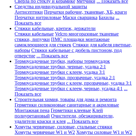
Сверла по стеклу и керамике
Метчики
... Показать все
Средства индивидуальной защиты
Антисептики
Перчатки рабочие, тканевые, ХБ, краги
Перчатки нитриловые
Маски сварщика
Бахилы
...
Показать все
Стяжки кабельные, крепеж, держатели
Стяжки кабельные
Velcro многоразовые тканевые
стяжки, липучки
ПМС площадки монтажные
самоклеющиеся для стяжек
Стяжки для кабеля цветные,
наборы
Стяжки кабельные с дюбель пистоном, под
отверстие
... Показать все
Термоусадочные трубки, наборы термоусадок
Термоусадочные трубки, черные, усадка 2:1
Термоусадочные трубки с клеем, усадка 3:1
Термоусадочные трубки, прозрачные, усадка 2:1
Термоусадочные трубки с клеем, прозрачные, усадка 3:1
Термоусадочные трубки с клеем, черные, усадка 4:1
...
Показать все
Строительная химия, товары для дома и ремонта
Герметики силиконовые санитарные и акриловые
Монтажная пена
Герметики клеевые
Клей
полиуретановый
Очистители, обезжириватели,
удалители краски и клея
... Показать все
Хомуты червячные, силовые, стальные стяжки
Хомуты червячные W1 и W2
Хомуты силовые W1 и W2