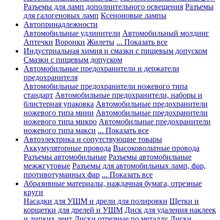
Разъемы для ламп дополнительного освещения
Разъемы
для галогеновых ламп
Ксеноновые лампы
Автопринадлежности
Автомобильные удлинители
Автомобильный молдинг
Аптечки
Воронки
Жилеты
... Показать все
Индустриальная химия и смазки с пищевым допуском
Смазки с пищевым допуском
Автомобильные предохранители и держатели
предохранителя
Автомобильные предохранители ножевого типа
стандарт
Автомобильные предохранители, наборы и
блистерная упаковка
Автомобильные предохранители
ножевого типа мини
Автомобильные предохранители
ножевого типа микро
Автомобильные предохранители
ножевого типа макси
... Показать все
Автоэлектрика и сопутствующие товары
Аккумуляторные провода
Высоковольтные провода
Разъемы автомобильные
Разъемы автомобильные
межжгутовые
Разъемы для автомобильных ламп, фар,
противотуманных фар
... Показать все
Абразивные материалы, наждачная бумага, отрезные
круги
Насадки для УШМ и дрели для полировки
Щетки и
корщетки для дрелей и УШМ
Диск для удаления наклеек
и липких лент
Диски отрезные по металлу
Диски