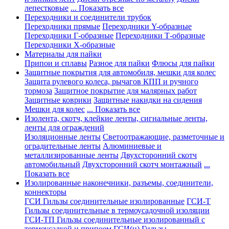
лепестковые
... Показать все
Переходники и соединители трубок
Переходники прямые
Переходники Y-образные
Переходники Г-образные
Переходники Т-образные
Переходники Х-образные
Материалы для пайки
Припои и сплавы
Разное для пайки
Флюсы для пайки
Защитные покрытия для автомобиля, мешки для колес
Защита рулевого колеса, рычагов КПП и ручного
тормоза
Защитное покрытие для малярных работ
Защитные коврики
Защитные накидки на сидения
Мешки для колес
... Показать все
Изолента, скотч, клейкие ленты, сигнальные ленты,
ленты для ограждений
Изоляционные ленты
Светоотражающие, разметочные и
оградительные ленты
Алюминиевые и
металлизированные ленты
Двухсторонний скотч
автомобильный
Двухсторонний скотч монтажный
...
Показать все
Изолированные наконечники, разъемы, соединители,
коннекторы
ГСИ Гильзы соединительные изолированные
ГСИ-Т
Гильзы соединительные в термоусадочной изоляции
ГСИ-ТП Гильзы соединительные изолированный с
термоусадкой и припоем
ГСИ(н) Гильзы