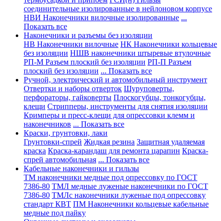
соединительные изолированные в нейлоновом корпусе
НВИ Наконечники вилочные изолированные
...
Показать все
Наконечники и разъемы без изоляции
НВ Наконечники вилочные
НК Наконечники кольцевые
без изоляции
НШВ наконечники штыревые втулочные
РП-М Разъем плоский без изоляции
РП-П Разъем
плоский без изоляции
... Показать все
Ручной, электрический и автомобильный инструмент
Отвертки и наборы отверток
Шуруповерты,
перфораторы, гайковерты
Плоскогубцы, тонкогубцы,
клещи
Стрипперы, инструменты для снятия изоляции
Кримперы и пресс-клещи для опрессовки клемм и
наконечников
... Показать все
Краски, грунтовки, лаки
Грунтовки-спрей
Жидкая резина
Защитная удаляемая
краска
Краска-карандаш для ремонта царапин
Краска-
спрей автомобильная
... Показать все
Кабельные наконечники и гильзы
ТМ наконечники медные под опрессовку по ГОСТ
7386-80
ТМЛ медные луженые наконечники по ГОСТ
7386-80
ТМЛс наконечники луженые под опрессовку
стандарт КВТ
ПМ Наконечники кольцевые кабельные
медные под пайку