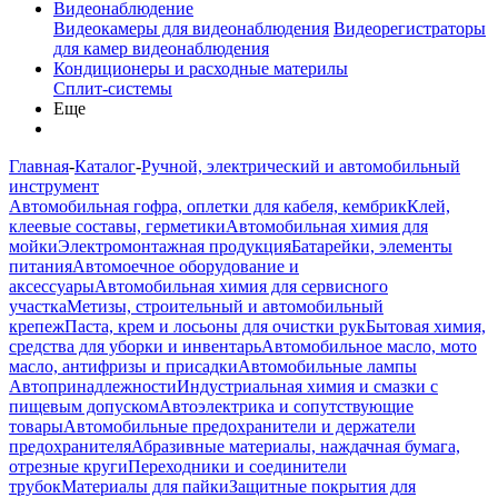
Видеонаблюдение
Видеокамеры для видеонаблюдения
Видеорегистраторы
для камер видеонаблюдения
Кондиционеры и расходные материлы
Сплит-системы
Еще
Главная
-
Каталог
-
Ручной, электрический и автомобильный
инструмент
Автомобильная гофра, оплетки для кабеля, кембрик
Клей,
клеевые составы, герметики
Автомобильная химия для
мойки
Электромонтажная продукция
Батарейки, элементы
питания
Автомоечное оборудование и
аксессуары
Автомобильная химия для сервисного
участка
Метизы, строительный и автомобильный
крепеж
Паста, крем и лосьоны для очистки рук
Бытовая химия,
средства для уборки и инвентарь
Автомобильное масло, мото
масло, антифризы и присадки
Автомобильные лампы
Автопринадлежности
Индустриальная химия и смазки с
пищевым допуском
Автоэлектрика и сопутствующие
товары
Автомобильные предохранители и держатели
предохранителя
Абразивные материалы, наждачная бумага,
отрезные круги
Переходники и соединители
трубок
Материалы для пайки
Защитные покрытия для