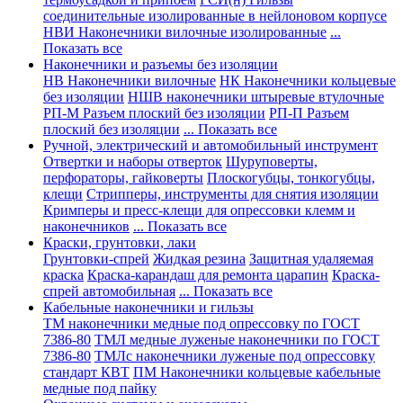
соединительные изолированные в нейлоновом корпусе
НВИ Наконечники вилочные изолированные
...
Показать все
Наконечники и разъемы без изоляции
НВ Наконечники вилочные
НК Наконечники кольцевые
без изоляции
НШВ наконечники штыревые втулочные
РП-М Разъем плоский без изоляции
РП-П Разъем
плоский без изоляции
... Показать все
Ручной, электрический и автомобильный инструмент
Отвертки и наборы отверток
Шуруповерты,
перфораторы, гайковерты
Плоскогубцы, тонкогубцы,
клещи
Стрипперы, инструменты для снятия изоляции
Кримперы и пресс-клещи для опрессовки клемм и
наконечников
... Показать все
Краски, грунтовки, лаки
Грунтовки-спрей
Жидкая резина
Защитная удаляемая
краска
Краска-карандаш для ремонта царапин
Краска-
спрей автомобильная
... Показать все
Кабельные наконечники и гильзы
ТМ наконечники медные под опрессовку по ГОСТ
7386-80
ТМЛ медные луженые наконечники по ГОСТ
7386-80
ТМЛс наконечники луженые под опрессовку
стандарт КВТ
ПМ Наконечники кольцевые кабельные
медные под пайку