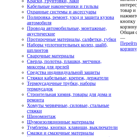
Краски, грунтовки, лаки
интере
Кабельные наконечники и гильзы
товар и
Охранные системы и аксессуары
нажмит
Полировка, ремонт, уход и защита кузова
кнопку
автомобиля
корзину
Провода автомобильные, монтажные,
Общая 
акустические
—
Протирочные материалы, салфетки, губки
Перейт
Наборы уплотнительных колец, шайб,
корзину
шплинтов
Сварочные материалы
Сверла, полотна, плашки, метчики,
миксеры для дрелей
Средства индивидуальной защиты
Стяжки кабельные, крепеж, держатели
Термоусадочные трубки, наборы
термоусадок
Строительная химия, товары для дома и
ремонта
Хомуты червячные, силовые, стальные
стяжки
Шиномонтаж
Шумоизоляционные материалы
Тумблеры, кнопки, клавиши, выключатели
Смазки и смазочные материалы