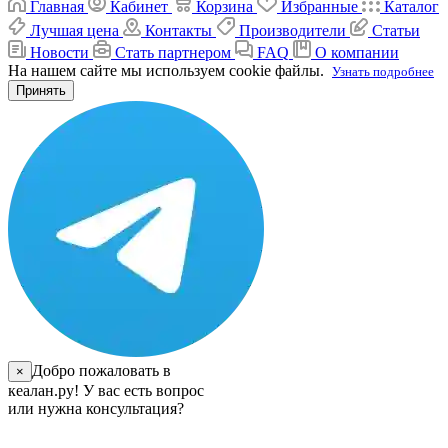
Главная
Кабинет
Корзина
Избранные
Каталог
Лучшая цена
Контакты
Производители
Статьи
Новости
Стать партнером
FAQ
О компании
На нашем сайте мы используем cookie файлы.
Узнать подробнее
Принять
Добро пожаловать в
×
кеалан.ру! У вас есть вопрос
или нужна консультация?