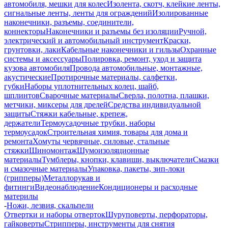
автомобиля, мешки для колес
Изолента, скотч, клейкие ленты,
сигнальные ленты, ленты для ограждений
Изолированные
наконечники, разъемы, соединители,
коннекторы
Наконечники и разъемы без изоляции
Ручной,
электрический и автомобильный инструмент
Краски,
грунтовки, лаки
Кабельные наконечники и гильзы
Охранные
системы и аксессуары
Полировка, ремонт, уход и защита
кузова автомобиля
Провода автомобильные, монтажные,
акустические
Протирочные материалы, салфетки,
губки
Наборы уплотнительных колец, шайб,
шплинтов
Сварочные материалы
Сверла, полотна, плашки,
метчики, миксеры для дрелей
Средства индивидуальной
защиты
Стяжки кабельные, крепеж,
держатели
Термоусадочные трубки, наборы
термоусадок
Строительная химия, товары для дома и
ремонта
Хомуты червячные, силовые, стальные
стяжки
Шиномонтаж
Шумоизоляционные
материалы
Тумблеры, кнопки, клавиши, выключатели
Смазки
и смазочные материалы
Упаковка, пакеты, зип-локи
(грипперы)
Металлорукав и
фитинги
Видеонаблюдение
Кондиционеры и расходные
материлы
-
Ножи, лезвия, скальпели
Отвертки и наборы отверток
Шуруповерты, перфораторы,
гайковерты
Стрипперы, инструменты для снятия