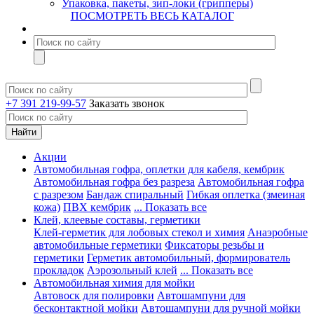
Упаковка, пакеты, зип-локи (грипперы)
ПОСМОТРЕТЬ ВЕСЬ КАТАЛОГ
+7 391 219-99-57
Заказать звонок
Акции
Автомобильная гофра, оплетки для кабеля, кембрик
Автомобильная гофра без разреза
Автомобильная гофра
с разрезом
Бандаж спиральный
Гибкая оплетка (змеиная
кожа)
ПВХ кембрик
... Показать все
Клей, клеевые составы, герметики
Клей-герметик для лобовых стекол и химия
Анаэробные
автомобильные герметики
Фиксаторы резьбы и
герметики
Герметик автомобильный, формирователь
прокладок
Аэрозольный клей
... Показать все
Автомобильная химия для мойки
Автовоск для полировки
Автошампуни для
бесконтактной мойки
Автошампуни для ручной мойки