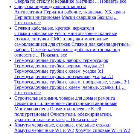
Сверла по стеклу и керамике
Метчики
... Показать все
Средства индивидуальной защиты
Антисептики
Перчатки рабочие, тканевые, ХБ, краги
Перчатки нитриловые
Маски сварщика
Бахилы
...
Показать все
Стяжки кабельные, крепеж, держатели
Стяжки кабельные
Velcro многоразовые тканевые
стяжки, липучки
ПМС площадки монтажные
самоклеющиеся для стяжек
Стяжки для кабеля цветные,
наборы
Стяжки кабельные с дюбель пистоном, под
отверстие
... Показать все
Термоусадочные трубки, наборы термоусадок
Термоусадочные трубки, черные, усадка 2:1
Термоусадочные трубки с клеем, усадка 3:1
Термоусадочные трубки, прозрачные, усадка 2:1
Термоусадочные трубки с клеем, прозрачные, усадка 3:1
Термоусадочные трубки с клеем, черные, усадка 4:1
...
Показать все
Строительная химия, товары для дома и ремонта
Герметики силиконовые санитарные и акриловые
Монтажная пена
Герметики клеевые
Клей
полиуретановый
Очистители, обезжириватели,
удалители краски и клея
... Показать все
Хомуты червячные, силовые, стальные стяжки
Хомуты червячные W1 и W2
Хомуты силовые W1 и W2