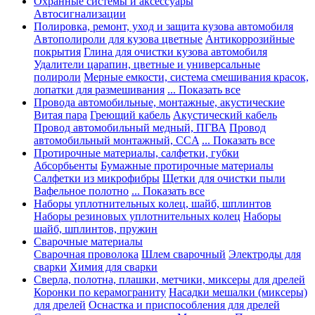
Охранные системы и аксессуары
Автосигнализации
Полировка, ремонт, уход и защита кузова автомобиля
Автополироли для кузова цветные
Антикоррозийные
покрытия
Глина для очистки кузова автомобиля
Удалители царапин, цветные и универсальные
полироли
Мерные емкости, система смешивания красок,
лопатки для размешивания
... Показать все
Провода автомобильные, монтажные, акустические
Витая пара
Греющий кабель
Акустический кабель
Провод автомобильный медный, ПГВА
Провод
автомобильный монтажный, CCA
... Показать все
Протирочные материалы, салфетки, губки
Абсорбьенты
Бумажные протирочные материалы
Салфетки из микрофибры
Щетки для очистки пыли
Вафельное полотно
... Показать все
Наборы уплотнительных колец, шайб, шплинтов
Наборы резиновых уплотнительных колец
Наборы
шайб, шплинтов, пружин
Сварочные материалы
Сварочная проволока
Шлем сварочный
Электроды для
сварки
Химия для сварки
Сверла, полотна, плашки, метчики, миксеры для дрелей
Коронки по керамограниту
Насадки мешалки (миксеры)
для дрелей
Оснастка и приспособления для дрелей