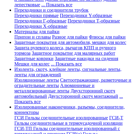
лепестковые
... Показать все
Переходники и соединители трубок
Переходники прямые
Переходники Y-образные
Переходники Г-образные
Переходники Т-образные
Переходники Х-образные
Материалы для пайки
Припои и сплавы
Разное для пайки
Флюсы для пайки
Защитные покрытия для автомобиля, мешки для колес
Защита рулевого колеса, рычагов КПП и ручного
тормоза
Защитное покрытие для малярных работ
Защитные коврики
Защитные накидки на сидения
Мешки для колес
... Показать все
Изолента, скотч, клейкие ленты, сигнальные ленты,
ленты для ограждений
Изоляционные ленты
Светоотражающие, разметочные и
оградительные ленты
Алюминиевые и
металлизированные ленты
Двухсторонний скотч
автомобильный
Двухсторонний скотч монтажный
...
Показать все
Изолированные наконечники, разъемы, соединители,
коннекторы
ГСИ Гильзы соединительные изолированные
ГСИ-Т
Гильзы соединительные в термоусадочной изоляции
ГСИ-ТП Гильзы соединительные изолированный с
термоусадкой и припоем
ГСИ(н) Гильзы