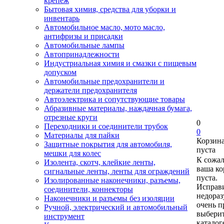
крепеж
Бытовая химия, средства для уборки и
инвентарь
Автомобильное масло, мото масло,
антифризы и присадки
Автомобильные лампы
Автопринадлежности
Индустриальная химия и смазки с пищевым
допуском
Автомобильные предохранители и
держатели предохранителя
Автоэлектрика и сопутствующие товары
Абразивные материалы, наждачная бумага,
отрезные круги
0
Переходники и соединители трубок
0
Материалы для пайки
Корзин
Защитные покрытия для автомобиля,
пуста
мешки для колес
К сожа
Изолента, скотч, клейкие ленты,
ваша ко
сигнальные ленты, ленты для ограждений
пуста.
Изолированные наконечники, разъемы,
Исправи
соединители, коннекторы
недора
Наконечники и разъемы без изоляции
очень п
Ручной, электрический и автомобильный
выберит
инструмент
каталог