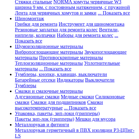
Стяжки стальные
NORMA хомуты червячные W3
ширина 9 мм. с постоянным натяжением, с пружиной
Лента для червячных хомутов и замки
... Показать все
Шиномонтаж
Грибки для ремонта
Инструмент для шиномонтажа
Резиновые заплатки для ремонта колес
Вентили,
ниппели, колпачки
Наборы для ремонта колес
...
Показать все
Шумоизоляционные материалы
Вибропоглощающие материалы
Звукопоглощающие
материалы
Противоскрипные материалы
Теплоизоляционные материалы
Уплотнительные
материалы
... Показать все
Тумблеры, кнопки, клавиши, выключатели
Батарейные отсеки
Индикаторы
Выключатели
Тумблеры
Смазки и смазочные материалы
Адгезионные смазки
Медные смазки
Силиконовые
смазки
Смазки для подшипников
Смазки
высокотемпературные
... Показать все
Упаковка, пакеты, зип-локи (грипперы)
Пакеты зип-лок (грипперы)
Мешки для мусора
Металлорукав и фитинги
Металлорукав герметичный в ПВХ изоляции Р3-ЦПнг-
LS