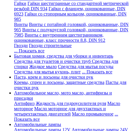
Гайки
Гайки шестигранные со стандартной метрической
резьбой DIN 934
Гайки с фланцем, оцинкованные, DIN
6923
Гайки со стопорным кольцом, оцинкованные, DIN
985
Винты
Винты с потайной головкой, оцинкованные, DIN
965
Винты с полукруглой головкой, оцинкованные, DIN
7985
Винты с внутренним шестигранником,
оцинкованные, класс прочности 8.8, DIN 912
Гвозди
Гвозди строительные
... Показать все
Бытовая химия, средства для уборки и инвентарь
Средства для туалетов и очистки труб
Средства для
стирки
Жидкое мыло
Средства для мытья посуды
Средства для мытья кухонь, плит
... Показать все
Паста, крем и лосьоны для очистки рук
Кремы, спреи и лосьоны, защитные средства
Пасты для
очистки рук
Автомобильное масло, мото масло, антифризы и
присадки
Антифриз
Жидкость для гидроусилителя руля
Масло
моторное
Масло моторное для двухтактных и
четырехтактных двигателей
Масло промывочное
...
Показать все
Автомобильные лампы
Автомобильные лампы 12V
Автомобильные лампы 24V