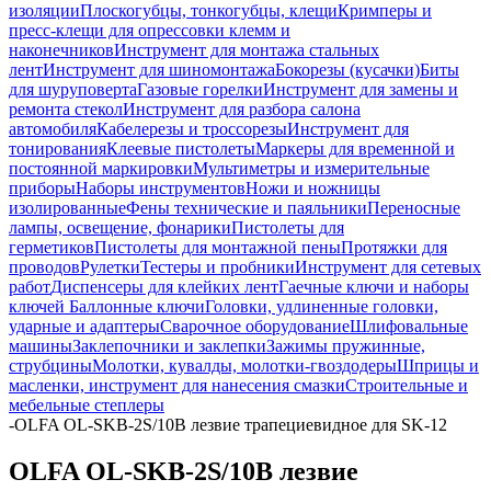
изоляции
Плоскогубцы, тонкогубцы, клещи
Кримперы и
пресс-клещи для опрессовки клемм и
наконечников
Инструмент для монтажа стальных
лент
Инструмент для шиномонтажа
Бокорезы (кусачки)
Биты
для шуруповерта
Газовые горелки
Инструмент для замены и
ремонта стекол
Инструмент для разбора салона
автомобиля
Кабелерезы и троссорезы
Инструмент для
тонирования
Клеевые пистолеты
Маркеры для временной и
постоянной маркировки
Мультиметры и измерительные
приборы
Наборы инструментов
Ножи и ножницы
изолированные
Фены технические и паяльники
Переносные
лампы, освещение, фонарики
Пистолеты для
герметиков
Пистолеты для монтажной пены
Протяжки для
проводов
Рулетки
Тестеры и пробники
Инструмент для сетевых
работ
Диспенсеры для клейких лент
Гаечные ключи и наборы
ключей
Баллонные ключи
Головки, удлиненные головки,
ударные и адаптеры
Сварочное оборудование
Шлифовальные
машины
Заклепочники и заклепки
Зажимы пружинные,
струбцины
Молотки, кувалды, молотки-гвоздодеры
Шприцы и
масленки, инструмент для нанесения смазки
Строительные и
мебельные степлеры
-
OLFA OL-SKB-2S/10B лезвие трапециевидное для SK-12
OLFA OL-SKB-2S/10B лезвие