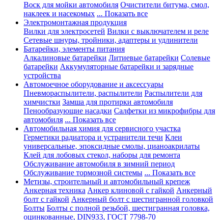
Воск для мойки автомобиля
Очистители битума, смол,
наклеек и насекомых
... Показать все
Электромонтажная продукция
Вилки для электросетей
Вилки с выключателем и реле
Сетевые шнуры, тройники, адаптеры и удлинители
Батарейки, элементы питания
Алкалиновые батарейки
Литиевые батарейки
Солевые
батарейки
Аккумуляторные батарейки и зарядные
устройства
Автомоечное оборудование и аксессуары
Пневмораспылители, распылители
Распылители для
химчистки
Замша для протирки автомобиля
Пенообразующие насадки
Салфетки из микрофибры для
автомобиля
... Показать все
Автомобильная химия для сервисного участка
Герметики радиатора и устранители течи
Клеи
универсальные, эпоксидные смолы, цианоакрилаты
Клей для лобовых стекол, наборы для ремонта
Обслуживание автомобиля в зимний период
Обслуживание тормозной системы
... Показать все
Метизы, строительный и автомобильный крепеж
Анкерная техника
Анкер клиновой с гайкой
Анкерный
болт с гайкой
Анкерный болт с шестигранной головкой
Болты
Болты с полной резьбой, шестигранная головка,
оцинкованные, DIN933, ГОСТ 7798-70