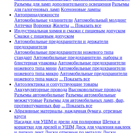
Разъемы для ламп дополнительного освещения
Разъемы
для галогеновых ламп
Ксеноновые лампы
Автопринадлежности
Автомобильные удлинители
Автомобильный молдинг
Аптечки
Воронки
Жилеты
... Показать все
Индустриальная химия и смазки с пищевым допуском
Смазки с пищевым допуском
Автомобильные предохранители и держатели
предохранителя
Автомобильные предохранители ножевого типа
стандарт
Автомобильные предохранители, наборы и
блистерная упаковка
Автомобильные предохранители
ножевого типа мини
Автомобильные предохранители
ножевого типа микро
Автомобильные предохранители
ножевого типа макси
... Показать все
Автоэлектрика и сопутствующие товары
Аккумуляторные провода
Высоковольтные провода
Разъемы автомобильные
Разъемы автомобильные
межжгутовые
Разъемы для автомобильных ламп, фар,
противотуманных фар
... Показать все
Абразивные материалы, наждачная бумага, отрезные
круги
Насадки для УШМ и дрели для полировки
Щетки и
корщетки для дрелей и УШМ
Диск для удаления наклеек
и липких лент
Диски отрезные по металлу
Диски