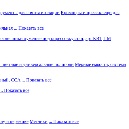
рументы для снятия изоляции
Кримперы и пресс-клещи для
ильная
... Показать все
конечники луженые под опрессовку стандарт КВТ
ПМ
, цветные и универсальные полироли
Мерные емкости, система
жный, CCA
... Показать все
... Показать все
клу и керамике
Метчики
... Показать все