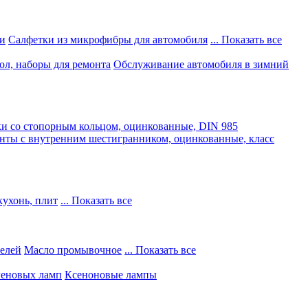
и
Салфетки из микрофибры для автомобиля
... Показать все
ол, наборы для ремонта
Обслуживание автомобиля в зимний
и со стопорным кольцом, оцинкованные, DIN 985
нты с внутренним шестигранником, оцинкованные, класс
кухонь, плит
... Показать все
телей
Масло промывочное
... Показать все
геновых ламп
Ксеноновые лампы