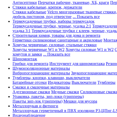
Антисептики
Перчатки рабочие, тканевые, ХБ, краги
Пер
Стяжки кабельные, крепеж, держатели
Стяжки кабельные
Velcro многоразовые тканевые стяжки
дюбель пистоном, под отверстие
... Показать все
Термоусадочные трубки, наборы термоусадок
Термоусадочные трубки, черные, усадка 2:1
Термоусадочны
усадка 3:1
Термоусадочные трубки с клеем, черные, усадка
Строительная химия, товары для дома и ремонта
Герметики силиконовые санитарные и акриловые
Монтаж
Хомуты червячные, силовые, стальные стяжки
Хомуты червячные W1 и W2
Хомуты силовые W1 и W2
С
хомутов и замки
... Показать все
Шиномонтаж
Грибки для ремонта
Инструмент для шиномонтажа
Резин
Шумоизоляционные материалы
Вибропоглощающие материалы
Звукопоглощающие мате
Тумблеры, кнопки, клавиши, выключатели
Батарейные отсеки
Индикаторы
Выключатели
Тумблеры
Смазки и смазочные материалы
Адгезионные смазки
Медные смазки
Силиконовые смазк
Упаковка, пакеты, зип-локи (грипперы)
Пакеты зип-лок (грипперы)
Мешки для мусора
Металлорукав и фитинги
Металлорукав герметичный в ПВХ изоляции Р3-ЦПнг-L
Видеонаблюдение