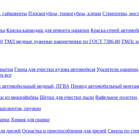
, гайковерты
Плоскогубцы, тонкогубцы, клещи
Стрипперы, инст
ска
Краска-карандаш для ремонта царапин
Краска-спрей автомоб
80
ТМЛ медные луженые наконечники по ГОСТ 7386-80
ТМЛс на
крытия
Глина для очистки кузова автомобиля
Удалители царапин
ть все
 автомобильный медный, ПГВА
Провод автомобильный монта
ки из микрофибры
Щетки для очистки пыли
Вафельное полотно
 шплинтов, пружин
варки
Химия для сварки
ля дрелей
Оснастка и приспособления для дрелей
Сверла по сте