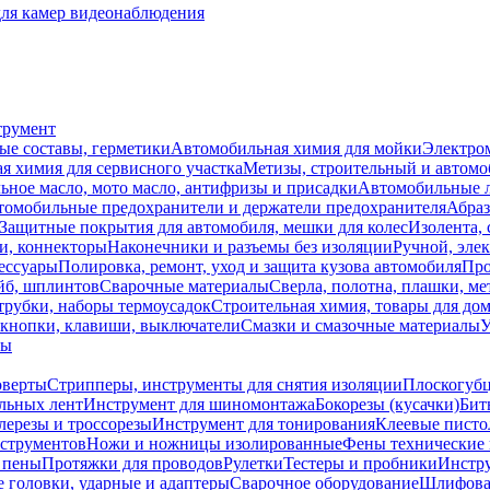
для камер видеонаблюдения
трумент
ые составы, герметики
Автомобильная химия для мойки
Электро
я химия для сервисного участка
Метизы, строительный и автом
ное масло, мото масло, антифризы и присадки
Автомобильные
томобильные предохранители и держатели предохранителя
Абраз
Защитные покрытия для автомобиля, мешки для колес
Изолента, 
и, коннекторы
Наконечники и разъемы без изоляции
Ручной, эле
ессуары
Полировка, ремонт, уход и защита кузова автомобиля
Про
йб, шплинтов
Сварочные материалы
Сверла, полотна, плашки, ме
трубки, наборы термоусадок
Строительная химия, товары для дом
 кнопки, клавиши, выключатели
Смазки и смазочные материалы
У
лы
оверты
Стрипперы, инструменты для снятия изоляции
Плоскогубц
льных лент
Инструмент для шиномонтажа
Бокорезы (кусачки)
Бит
лерезы и троссорезы
Инструмент для тонирования
Клеевые писто
струментов
Ножи и ножницы изолированные
Фены технические 
 пены
Протяжки для проводов
Рулетки
Тестеры и пробники
Инстру
 головки, ударные и адаптеры
Сварочное оборудование
Шлифова