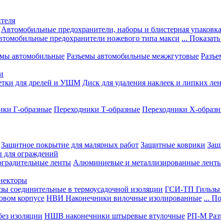
теля
Автомобильные предохранители, наборы и блистерная упаковк
втомобильные предохранители ножевого типа макси
... Показать
емы автомобильные
Разъемы автомобильные межжгутовые
Разъе
и
етки для дрелей и УШМ
Диск для удаления наклеек и липких ле
ики Г-образные
Переходники Т-образные
Переходники Х-образ
Защитное покрытие для малярных работ
Защитные коврики
Защ
ы для ограждений
оградительные ленты
Алюминиевые и металлизированные лент
ннекторы
зы соединительные в термоусадочной изоляции
ГСИ-ТП Гильзы 
овом корпусе
НВИ Наконечники вилочные изолированные
... П
ез изоляции
НШВ наконечники штыревые втулочные
РП-М Раз