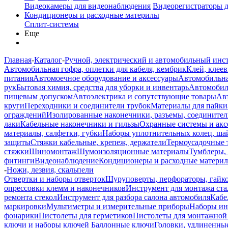
Видеокамеры для видеонаблюдения
Видеорегистраторы 
Кондиционеры и расходные материлы
Сплит-системы
Еще
Главная
-
Каталог
-
Ручной, электрический и автомобильный инс
Автомобильная гофра, оплетки для кабеля, кембрик
Клей, клеев
питания
Автомоечное оборудование и аксессуары
Автомобильна
рук
Бытовая химия, средства для уборки и инвентарь
Автомобиль
пищевым допуском
Автоэлектрика и сопутствующие товары
Ав
круги
Переходники и соединители трубок
Материалы для пайки
ограждений
Изолированные наконечники, разъемы, соединител
лаки
Кабельные наконечники и гильзы
Охранные системы и акс
материалы, салфетки, губки
Наборы уплотнительных колец, ша
защиты
Стяжки кабельные, крепеж, держатели
Термоусадочные 
стяжки
Шиномонтаж
Шумоизоляционные материалы
Тумблеры,
фитинги
Видеонаблюдение
Кондиционеры и расходные матери
-
Ножи, лезвия, скальпели
Отвертки и наборы отверток
Шуруповерты, перфораторы, гайк
опрессовки клемм и наконечников
Инструмент для монтажа ста
ремонта стекол
Инструмент для разбора салона автомобиля
Кабе
маркировки
Мультиметры и измерительные приборы
Наборы ин
фонарики
Пистолеты для герметиков
Пистолеты для монтажной
ключи и наборы ключей
Баллонные ключи
Головки, удлиненные