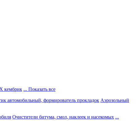
Х кембрик
... Показать все
тик автомобильный, формирователь прокладок
Аэрозольный
обиля
Очистители битума, смол, наклеек и насекомых
...