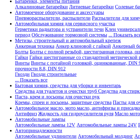
Батарейки, элементы питания
Алкалиновые батарейки
Литиевые батарейки
Солевые ба
Автомоечное оборудование и аксессуары
Пневмораспылители, распылители
Распылители для хим
Автомобильная химия для сервисного участка
Герметики радиатора и устранители течи
Клеи универсал
период
Обслуживание тормозной системы
... Показать вс
Метизы, строительный и автомобильный крепеж
Анкерная техника
Анкер клиновой с гайкой
Анкерный бо
Болты
Болты с полной резьбой, шестигранная головка, 
Гайки
Гайки шестигранные со стандартной метрической 
Винты
Винты с потайной головкой, оцинкованные, DIN 
прочности 8.8, DIN 912
Гвозди
Гвозди строительные
... Показать все
Бытовая химия, средства для уборки и инвентарь
Средства для туалетов и очистки труб
Средства для стир
Паста, крем и лосьоны для очистки рук
Кремы, спреи и лосьоны, защитные средства
Пасты для о
Автомобильное масло, мото масло, антифризы и присадк
Антифриз
Жидкость для гидроусилителя руля
Масло мото
Автомобильные лампы
Автомобильные лампы 12V
Автомобильные лампы 24V
Автопринадлежности
Автомобильные удлинители
Автомобильный молдинг
Ап