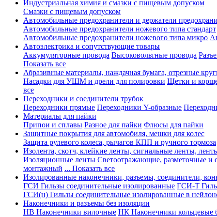
Индустриальная химия и смазки с пищевым допуском
Смазки с пищевым допуском
Автомобильные предохранители и держатели предохрани
Автомобильные предохранители ножевого типа стандарт
Автомобильные предохранители ножевого типа микро
А
Автоэлектрика и сопутствующие товары
Аккумуляторные провода
Высоковольтные провода
Разъ
Показать все
Абразивные материалы, наждачная бумага, отрезные круг
Насадки для УШМ и дрели для полировки
Щетки и корщ
все
Переходники и соединители трубок
Переходники прямые
Переходники Y-образные
Переходн
Материалы для пайки
Припои и сплавы
Разное для пайки
Флюсы для пайки
Защитные покрытия для автомобиля, мешки для колес
Защита рулевого колеса, рычагов КПП и ручного тормоза
Изолента, скотч, клейкие ленты, сигнальные ленты, лент
Изоляционные ленты
Светоотражающие, разметочные и 
монтажный
... Показать все
Изолированные наконечники, разъемы, соединители, ко
ГСИ Гильзы соединительные изолированные
ГСИ-Т Гиль
ГСИ(н) Гильзы соединительные изолированные в нейлон
Наконечники и разъемы без изоляции
НВ Наконечники вилочные
НК Наконечники кольцевые б