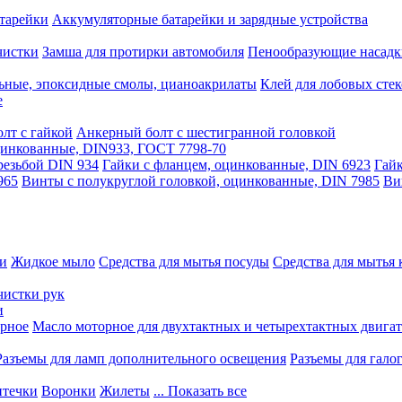
тарейки
Аккумуляторные батарейки и зарядные устройства
чистки
Замша для протирки автомобиля
Пенообразующие насадк
ьные, эпоксидные смолы, цианоакрилаты
Клей для лобовых стек
е
лт с гайкой
Анкерный болт с шестигранной головкой
оцинкованные, DIN933, ГОСТ 7798-70
резьбой DIN 934
Гайки с фланцем, оцинкованные, DIN 6923
Гайк
965
Винты с полукруглой головкой, оцинкованные, DIN 7985
Ви
ки
Жидкое мыло
Средства для мытья посуды
Средства для мытья 
чистки рук
и
рное
Масло моторное для двухтактных и четырехтактных двига
Разъемы для ламп дополнительного освещения
Разъемы для гало
течки
Воронки
Жилеты
... Показать все