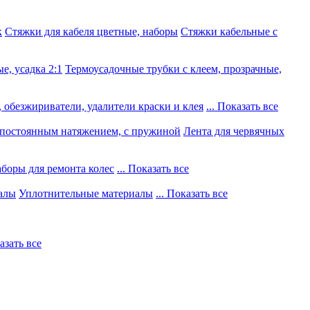
к
Стяжки для кабеля цветные, наборы
Стяжки кабельные с
е, усадка 2:1
Термоусадочные трубки с клеем, прозрачные,
 обезжириватели, удалители краски и клея
... Показать все
постоянным натяжением, с пружиной
Лента для червячных
боры для ремонта колес
... Показать все
алы
Уплотнительные материалы
... Показать все
казать все