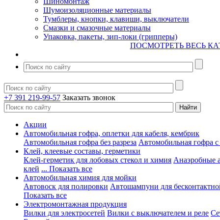
Шиномонтаж
Шумоизоляционные материалы
Тумблеры, кнопки, клавиши, выключатели
Смазки и смазочные материалы
Упаковка, пакеты, зип-локи (грипперы)
ПОСМОТРЕТЬ ВЕСЬ КА
+7 391 219-99-57
Заказать звонок
Акции
Автомобильная гофра, оплетки для кабеля, кембрик
Автомобильная гофра без разреза
Автомобильная гофра с
Клей, клеевые составы, герметики
Клей-герметик для лобовых стекол и химия
Анаэробные 
клей
... Показать все
Автомобильная химия для мойки
Автовоск для полировки
Автошампуни для бесконтактно
Показать все
Электромонтажная продукция
Вилки для электросетей
Вилки с выключателем и реле
Се