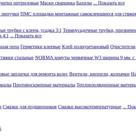
чатки нитриловые
Маски сварщика
Бахилы
... Показать все
, липучки
ПМС площадки монтажные самоклеющиеся для стяже
е трубки с клеем, усадка 3:1
Термоусадочные трубки, прозрачны
 4:1
... Показать все
ная пена
Герметики клеевые
Клей полиуретановый
Очистители,
тяжки стальные
NORMA хомуты червячные W3 ширина 9 мм. с 
овые заплатки для ремонта колес
Вентили, ниппели, колпачки
На
риалы
Противоскрипные материалы
Теплоизоляционные матери
и
Смазки для подшипников
Смазки высокотемпературные
... По
S