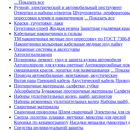
... Показать все
Ручной, электрический и автомобильный инструмент
Отвертки и наборы отверток
Шуруповерты, перфораторы
опрессовки клемм и наконечников
... Показать все
Краски, грунтовки, лаки
Грунтовки-спрей
Жидкая резина
Защитная удаляемая кра
Кабельные наконечники и гильзы
ТМ наконечники медные под опрессовку по ГОСТ 7386-
Наконечники кольцевые кабельные медные под пайку
Охранные системы и аксессуары
Автосигнализации
Полировка, ремонт, уход и защита кузова автомобиля
Автополироли для кузова цветные
Антикоррозийные по
смешивания красок, лопатки для размешивания
... Показа
Провода автомобильные, монтажные, акустические
Витая пара
Греющий кабель
Акустический кабель
Провод
Протирочные материалы, салфетки, губки
Абсорбьенты
Бумажные протирочные материалы
Салфет
Наборы уплотнительных колец, шайб, шплинтов
Наборы резиновых уплотнительных колец
Наборы шайб,
Сварочные материалы
Сварочная проволока
Шлем сварочный
Электроды для с
Сверла, полотна, плашки, метчики, миксеры для дрелей
Коронки по керамограниту
Насадки мешалки (миксеры) д
Средства индивидуальной защиты