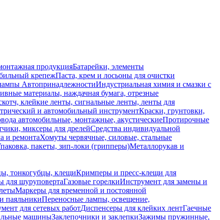
монтажная продукция
Батарейки, элементы
обильный крепеж
Паста, крем и лосьоны для очистки
 лампы
Автопринадлежности
Индустриальная химия и смазки с
ивные материалы, наждачная бумага, отрезные
скотч, клейкие ленты, сигнальные ленты, ленты для
ктрический и автомобильный инструмент
Краски, грунтовки,
вода автомобильные, монтажные, акустические
Протирочные
тчики, миксеры для дрелей
Средства индивидуальной
а и ремонта
Хомуты червячные, силовые, стальные
паковка, пакеты, зип-локи (грипперы)
Металлорукав и
ы, тонкогубцы, клещи
Кримперы и пресс-клещи для
ы для шуруповерта
Газовые горелки
Инструмент для замены и
леты
Маркеры для временной и постоянной
и паяльники
Переносные лампы, освещение,
мент для сетевых работ
Диспенсеры для клейких лент
Гаечные
льные машины
Заклепочники и заклепки
Зажимы пружинные,