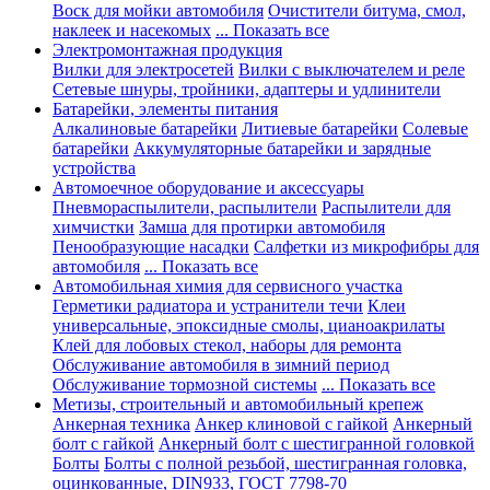
Воск для мойки автомобиля
Очистители битума, смол,
наклеек и насекомых
... Показать все
Электромонтажная продукция
Вилки для электросетей
Вилки с выключателем и реле
Сетевые шнуры, тройники, адаптеры и удлинители
Батарейки, элементы питания
Алкалиновые батарейки
Литиевые батарейки
Солевые
батарейки
Аккумуляторные батарейки и зарядные
устройства
Автомоечное оборудование и аксессуары
Пневмораспылители, распылители
Распылители для
химчистки
Замша для протирки автомобиля
Пенообразующие насадки
Салфетки из микрофибры для
автомобиля
... Показать все
Автомобильная химия для сервисного участка
Герметики радиатора и устранители течи
Клеи
универсальные, эпоксидные смолы, цианоакрилаты
Клей для лобовых стекол, наборы для ремонта
Обслуживание автомобиля в зимний период
Обслуживание тормозной системы
... Показать все
Метизы, строительный и автомобильный крепеж
Анкерная техника
Анкер клиновой с гайкой
Анкерный
болт с гайкой
Анкерный болт с шестигранной головкой
Болты
Болты с полной резьбой, шестигранная головка,
оцинкованные, DIN933, ГОСТ 7798-70