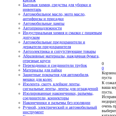
крепеж
Бытовая химия, средства для уборки и
инвентарь
Автомобильное масло, мото масло,
антифризы и присадки
Автомобильные лампы
Автопринадлежности
Индустриальная химия и смазки с пищевым
допуском
Автомобильные предохранители и
держатели предохранителя
Автоэлектрика и сопутствующие товары
Абразивные материалы, наждачная бумага,
отрезные круги
0
Переходники и соединители трубок
0
Материалы для пайки
Корзин
Защитные покрытия для автомобиля,
пуста
мешки для колес
К сожа
Изолента, скотч, клейкие ленты,
ваша ко
сигнальные ленты, ленты для ограждений
пуста.
Изолированные наконечники, разъемы,
Исправи
соединители, коннекторы
недора
Наконечники и разъемы без изоляции
очень п
Ручной, электрический и автомобильный
выберит
инструмент
каталог