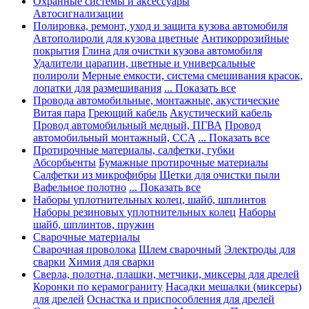
Охранные системы и аксессуары
Автосигнализации
Полировка, ремонт, уход и защита кузова автомобиля
Автополироли для кузова цветные
Антикоррозийные
покрытия
Глина для очистки кузова автомобиля
Удалители царапин, цветные и универсальные
полироли
Мерные емкости, система смешивания красок,
лопатки для размешивания
... Показать все
Провода автомобильные, монтажные, акустические
Витая пара
Греющий кабель
Акустический кабель
Провод автомобильный медный, ПГВА
Провод
автомобильный монтажный, CCA
... Показать все
Протирочные материалы, салфетки, губки
Абсорбьенты
Бумажные протирочные материалы
Салфетки из микрофибры
Щетки для очистки пыли
Вафельное полотно
... Показать все
Наборы уплотнительных колец, шайб, шплинтов
Наборы резиновых уплотнительных колец
Наборы
шайб, шплинтов, пружин
Сварочные материалы
Сварочная проволока
Шлем сварочный
Электроды для
сварки
Химия для сварки
Сверла, полотна, плашки, метчики, миксеры для дрелей
Коронки по керамограниту
Насадки мешалки (миксеры)
для дрелей
Оснастка и приспособления для дрелей