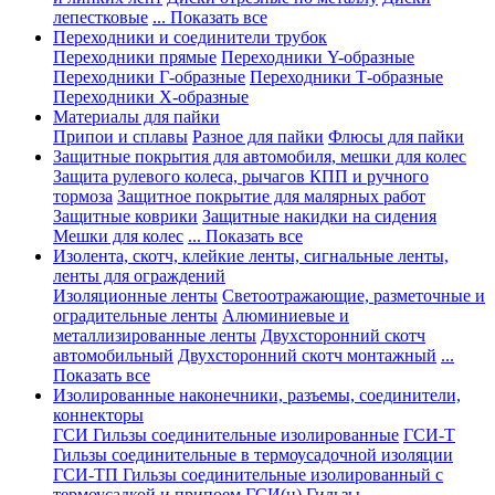
лепестковые
... Показать все
Переходники и соединители трубок
Переходники прямые
Переходники Y-образные
Переходники Г-образные
Переходники Т-образные
Переходники Х-образные
Материалы для пайки
Припои и сплавы
Разное для пайки
Флюсы для пайки
Защитные покрытия для автомобиля, мешки для колес
Защита рулевого колеса, рычагов КПП и ручного
тормоза
Защитное покрытие для малярных работ
Защитные коврики
Защитные накидки на сидения
Мешки для колес
... Показать все
Изолента, скотч, клейкие ленты, сигнальные ленты,
ленты для ограждений
Изоляционные ленты
Светоотражающие, разметочные и
оградительные ленты
Алюминиевые и
металлизированные ленты
Двухсторонний скотч
автомобильный
Двухсторонний скотч монтажный
...
Показать все
Изолированные наконечники, разъемы, соединители,
коннекторы
ГСИ Гильзы соединительные изолированные
ГСИ-Т
Гильзы соединительные в термоусадочной изоляции
ГСИ-ТП Гильзы соединительные изолированный с
термоусадкой и припоем
ГСИ(н) Гильзы