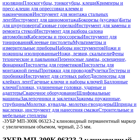
изоляции
Плоскогубцы, тонкогубцы, клещи
Кримперы и
пресс-клещи для опрессовки клемм и
наконечников
Инструмент для монтажа стальных
лент
Инструмент для шиномонтажа
Бокорезы (кусачки)
Биты
для шуруповерта
Газовые горелки
Инструмент для замены и
ремонта стекол
Инструмент для разбора салона
автомобиля
Кабелерезы и троссорезы
Инструмент для
тонирования
Клеевые пистолеты
Мультиметры и
измерительные приборы
Наборы инструментов
Ножи и
ножницы изолированные
Ножи, лезвия, скальпели
Фены
технические и паяльники
Переносные лампы, освещение,
фонарики
Пистолеты для герметиков
Пистолеты для
монтажной пены
Протяжки для проводов
Рулетки
Тестеры и
пробники
Инструмент для сетевых работ
Диспенсеры для
клейких лент
Гаечные ключи и наборы ключей
Баллонные
ключи
Головки, удлиненные головки, ударные и
адаптеры
Сварочное оборудование
Шлифовальные
машины
Заклепочники и заклепки
Зажимы пружинные,
струбцины
Молотки, кувалды, молотки-гвоздодеры
Шприцы и
масленки, инструмент для нанесения смазки
Строительные и
мебельные степлеры
-
ЗУБР МП-300К 06323-2 клиновидный перманентный маркер
с увеличенным объемом, черный, 2-5 мм.
ЗУБР МП-300К 06323-2 клиновидный