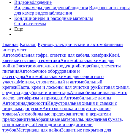
Видеонаблюдение
Видеокамеры для видеонаблюдения
Видеорегистраторы
для камер видеонаблюдения
Кондиционеры и расходные материлы
Сплит-системы
Еще
Главная
-
Каталог
-
Ручной, электрический и автомобильный
инструмент
Автомобильная гофра, оплетки для кабеля, кембрик
Клей,
клеевые составы, герметики
Автомобильная химия для
мойки
Электромонтажная продукция
Батарейки, элементы
питания
Автомоечное оборудование и
аксессуары
Автомобильная химия для сервисного
участка
Метизы, строительный и автомобильный
крепеж
Паста, крем и лосьоны для очистки рук
Бытовая химия,
средства для уборки и инвентарь
Автомобильное масло, мото
масло, антифризы и присадки
Автомобильные лампы
Автопринадлежности
Индустриальная химия и смазки с
пищевым допуском
Автоэлектрика и сопутствующие
товары
Автомобильные предохранители и держатели
предохранителя
Абразивные материалы, наждачная бумага,
отрезные круги
Переходники и соединители
трубок
Материалы для пайки
Защитные покрытия для