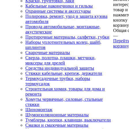
Краски, грунтовки, лаки
интере
Кабельные наконечники и гильзы
товар и
Охранные системы и аксессуары
нажмит
Полировка, ремонт, уход и защита кузова
кнопку
автомобиля
корзину
Провода автомобильные, монтажные,
Общая 
акустические
—
Протирочные материалы, салфетки, губки
Перейт
Наборы уплотнительных колец, шайб,
корзину
шплинтов
Сварочные материалы
Сверла, полотна, плашки, метчики,
миксеры для дрелей
Средства индивидуальной защиты
Стяжки кабельные, крепеж, держатели
Термоусадочные трубки, наборы
термоусадок
Строительная химия, товары для дома и
ремонта
Хомуты червячные, силовые, стальные
стяжки
Шиномонтаж
Шумоизоляционные материалы
Тумблеры, кнопки, клавиши, выключатели
Смазки и смазочные материалы