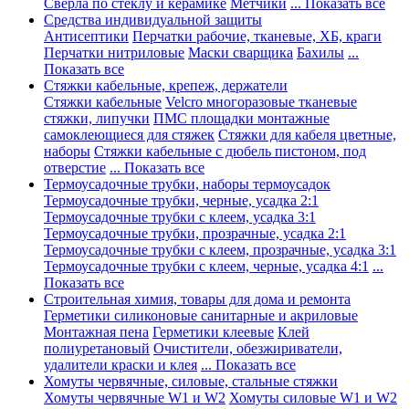
Сверла по стеклу и керамике
Метчики
... Показать все
Средства индивидуальной защиты
Антисептики
Перчатки рабочие, тканевые, ХБ, краги
Перчатки нитриловые
Маски сварщика
Бахилы
...
Показать все
Стяжки кабельные, крепеж, держатели
Стяжки кабельные
Velcro многоразовые тканевые
стяжки, липучки
ПМС площадки монтажные
самоклеющиеся для стяжек
Стяжки для кабеля цветные,
наборы
Стяжки кабельные с дюбель пистоном, под
отверстие
... Показать все
Термоусадочные трубки, наборы термоусадок
Термоусадочные трубки, черные, усадка 2:1
Термоусадочные трубки с клеем, усадка 3:1
Термоусадочные трубки, прозрачные, усадка 2:1
Термоусадочные трубки с клеем, прозрачные, усадка 3:1
Термоусадочные трубки с клеем, черные, усадка 4:1
...
Показать все
Строительная химия, товары для дома и ремонта
Герметики силиконовые санитарные и акриловые
Монтажная пена
Герметики клеевые
Клей
полиуретановый
Очистители, обезжириватели,
удалители краски и клея
... Показать все
Хомуты червячные, силовые, стальные стяжки
Хомуты червячные W1 и W2
Хомуты силовые W1 и W2