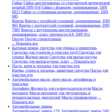
Гайки
Гайки шестигранные со стандартной метрической
резьбой DIN 934
Гайки с фланцем, оцинкованные, DIN
6923
Гайки со стопорным кольцом, оцинкованные, DIN
985
Винты
Винты с потайной головкой, оцинкованные, DIN
965
Винты с полукруглой головкой, оцинкованные, DIN
7985
Винты с внутренним шестигранником,
оцинкованные, класс прочности 8.8, DIN 912
Гвозди
Гвозди строительные
... Показать все
Бытовая химия, средства для уборки и инвентарь
Средства для туалетов и очистки труб
Средства для
стирки
Жидкое мыло
Средства для мытья посуды
Средства для мытья кухонь, плит
... Показать все
Паста, крем и лосьоны для очистки рук
Кремы, спреи и лосьоны, защитные средства
Пасты для
очистки рук
Автомобильное масло, мото масло, антифризы и
присадки
Антифриз
Жидкость для гидроусилителя руля
Масло
моторное
Масло моторное для двухтактных и
четырехтактных двигателей
Масло промывочное
...
Показать все
Автомобильные лампы
Автомобильные лампы 12V
Автомобильные лампы 24V