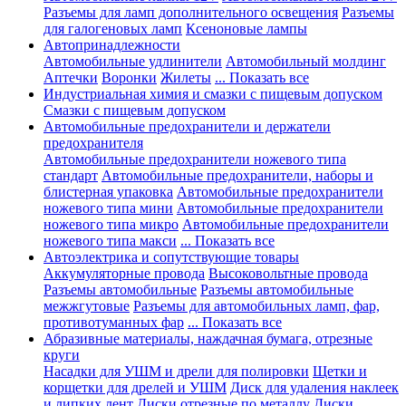
Разъемы для ламп дополнительного освещения
Разъемы
для галогеновых ламп
Ксеноновые лампы
Автопринадлежности
Автомобильные удлинители
Автомобильный молдинг
Аптечки
Воронки
Жилеты
... Показать все
Индустриальная химия и смазки с пищевым допуском
Смазки с пищевым допуском
Автомобильные предохранители и держатели
предохранителя
Автомобильные предохранители ножевого типа
стандарт
Автомобильные предохранители, наборы и
блистерная упаковка
Автомобильные предохранители
ножевого типа мини
Автомобильные предохранители
ножевого типа микро
Автомобильные предохранители
ножевого типа макси
... Показать все
Автоэлектрика и сопутствующие товары
Аккумуляторные провода
Высоковольтные провода
Разъемы автомобильные
Разъемы автомобильные
межжгутовые
Разъемы для автомобильных ламп, фар,
противотуманных фар
... Показать все
Абразивные материалы, наждачная бумага, отрезные
круги
Насадки для УШМ и дрели для полировки
Щетки и
корщетки для дрелей и УШМ
Диск для удаления наклеек
и липких лент
Диски отрезные по металлу
Диски