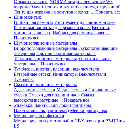
Стяжки стальные
NORMA хомуты червячные W3
ширина 9 мм. с постоянным натяжением, с пружиной
Лента для червячных хомутов и замки
... Показать все
Шиномонтаж
Грибки для ремонта
Инструмент для шиномонтажа
Резиновые заплатки для ремонта колес
Вентили,
ниппели, колпачки
Наборы для ремонта колес
...
Показать все
Шумоизоляционные материалы
Вибропоглощающие материалы
Звукопоглощающие
материалы
Противоскрипные материалы
Теплоизоляционные материалы
Уплотнительные
материалы
... Показать все
Тумблеры, кнопки, клавиши, выключатели
Батарейные отсеки
Индикаторы
Выключатели
Тумблеры
Смазки и смазочные материалы
Адгезионные смазки
Медные смазки
Силиконовые
смазки
Смазки для подшипников
Смазки
высокотемпературные
... Показать все
Упаковка, пакеты, зип-локи (грипперы)
Пакеты зип-лок (грипперы)
Мешки для мусора
Металлорукав и фитинги
Металлорукав герметичный в ПВХ изоляции Р3-ЦПнг-
LS