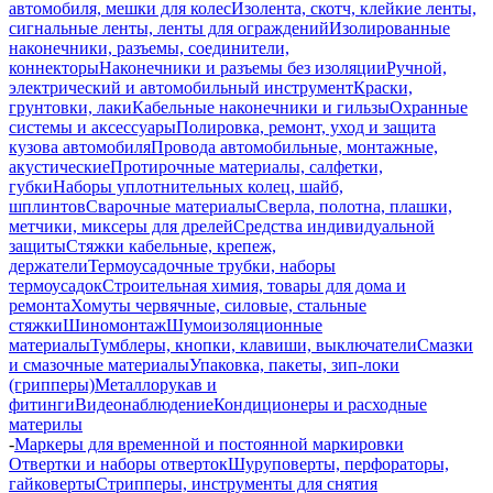
автомобиля, мешки для колес
Изолента, скотч, клейкие ленты,
сигнальные ленты, ленты для ограждений
Изолированные
наконечники, разъемы, соединители,
коннекторы
Наконечники и разъемы без изоляции
Ручной,
электрический и автомобильный инструмент
Краски,
грунтовки, лаки
Кабельные наконечники и гильзы
Охранные
системы и аксессуары
Полировка, ремонт, уход и защита
кузова автомобиля
Провода автомобильные, монтажные,
акустические
Протирочные материалы, салфетки,
губки
Наборы уплотнительных колец, шайб,
шплинтов
Сварочные материалы
Сверла, полотна, плашки,
метчики, миксеры для дрелей
Средства индивидуальной
защиты
Стяжки кабельные, крепеж,
держатели
Термоусадочные трубки, наборы
термоусадок
Строительная химия, товары для дома и
ремонта
Хомуты червячные, силовые, стальные
стяжки
Шиномонтаж
Шумоизоляционные
материалы
Тумблеры, кнопки, клавиши, выключатели
Смазки
и смазочные материалы
Упаковка, пакеты, зип-локи
(грипперы)
Металлорукав и
фитинги
Видеонаблюдение
Кондиционеры и расходные
материлы
-
Маркеры для временной и постоянной маркировки
Отвертки и наборы отверток
Шуруповерты, перфораторы,
гайковерты
Стрипперы, инструменты для снятия