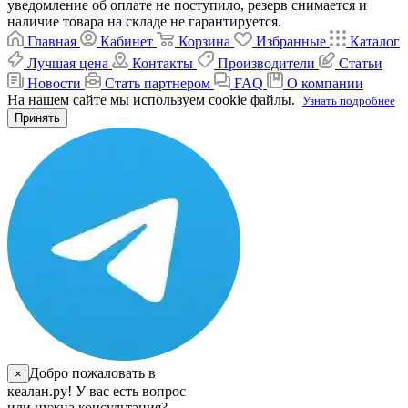
уведомление об оплате не поступило, резерв снимается и
наличие товара на складе не гарантируется.
Главная
Кабинет
Корзина
Избранные
Каталог
Лучшая цена
Контакты
Производители
Статьи
Новости
Стать партнером
FAQ
О компании
На нашем сайте мы используем cookie файлы.
Узнать подробнее
Принять
Добро пожаловать в
×
кеалан.ру! У вас есть вопрос
или нужна консультация?