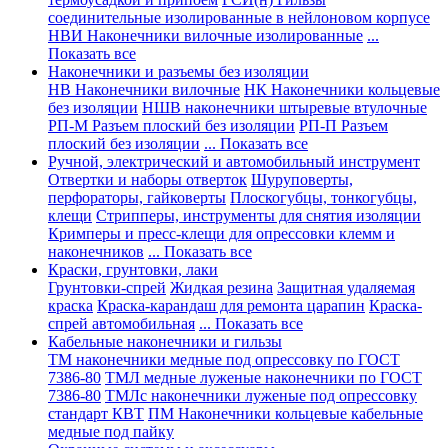
соединительные изолированные в нейлоновом корпусе
НВИ Наконечники вилочные изолированные
...
Показать все
Наконечники и разъемы без изоляции
НВ Наконечники вилочные
НК Наконечники кольцевые
без изоляции
НШВ наконечники штыревые втулочные
РП-М Разъем плоский без изоляции
РП-П Разъем
плоский без изоляции
... Показать все
Ручной, электрический и автомобильный инструмент
Отвертки и наборы отверток
Шуруповерты,
перфораторы, гайковерты
Плоскогубцы, тонкогубцы,
клещи
Стрипперы, инструменты для снятия изоляции
Кримперы и пресс-клещи для опрессовки клемм и
наконечников
... Показать все
Краски, грунтовки, лаки
Грунтовки-спрей
Жидкая резина
Защитная удаляемая
краска
Краска-карандаш для ремонта царапин
Краска-
спрей автомобильная
... Показать все
Кабельные наконечники и гильзы
ТМ наконечники медные под опрессовку по ГОСТ
7386-80
ТМЛ медные луженые наконечники по ГОСТ
7386-80
ТМЛс наконечники луженые под опрессовку
стандарт КВТ
ПМ Наконечники кольцевые кабельные
медные под пайку