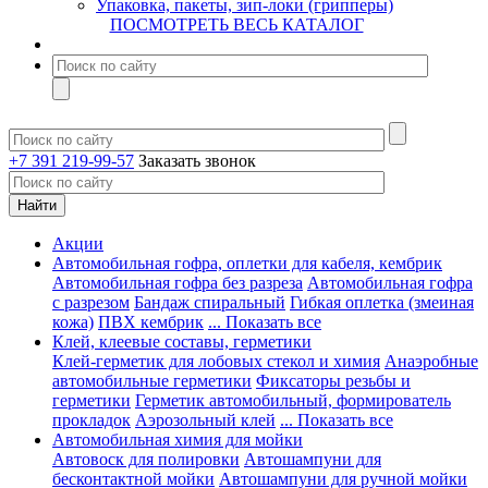
Упаковка, пакеты, зип-локи (грипперы)
ПОСМОТРЕТЬ ВЕСЬ КАТАЛОГ
+7 391 219-99-57
Заказать звонок
Акции
Автомобильная гофра, оплетки для кабеля, кембрик
Автомобильная гофра без разреза
Автомобильная гофра
с разрезом
Бандаж спиральный
Гибкая оплетка (змеиная
кожа)
ПВХ кембрик
... Показать все
Клей, клеевые составы, герметики
Клей-герметик для лобовых стекол и химия
Анаэробные
автомобильные герметики
Фиксаторы резьбы и
герметики
Герметик автомобильный, формирователь
прокладок
Аэрозольный клей
... Показать все
Автомобильная химия для мойки
Автовоск для полировки
Автошампуни для
бесконтактной мойки
Автошампуни для ручной мойки