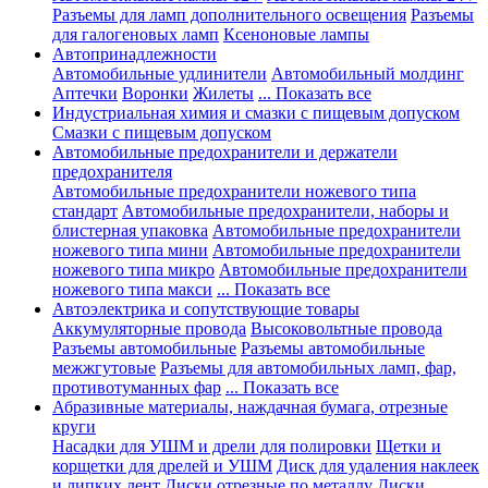
Разъемы для ламп дополнительного освещения
Разъемы
для галогеновых ламп
Ксеноновые лампы
Автопринадлежности
Автомобильные удлинители
Автомобильный молдинг
Аптечки
Воронки
Жилеты
... Показать все
Индустриальная химия и смазки с пищевым допуском
Смазки с пищевым допуском
Автомобильные предохранители и держатели
предохранителя
Автомобильные предохранители ножевого типа
стандарт
Автомобильные предохранители, наборы и
блистерная упаковка
Автомобильные предохранители
ножевого типа мини
Автомобильные предохранители
ножевого типа микро
Автомобильные предохранители
ножевого типа макси
... Показать все
Автоэлектрика и сопутствующие товары
Аккумуляторные провода
Высоковольтные провода
Разъемы автомобильные
Разъемы автомобильные
межжгутовые
Разъемы для автомобильных ламп, фар,
противотуманных фар
... Показать все
Абразивные материалы, наждачная бумага, отрезные
круги
Насадки для УШМ и дрели для полировки
Щетки и
корщетки для дрелей и УШМ
Диск для удаления наклеек
и липких лент
Диски отрезные по металлу
Диски