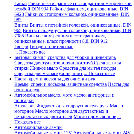
Гайки
Гайки шестигранные со стандартной метрической
резьбой DIN 934
Гайки с фланцем, оцинкованные, DIN
6923
Гайки со стопорным кольцом, оцинкованные, DIN
985
Винты
Винты с потайной головкой, оцинкованные, DIN
965
Винты с полукруглой головкой, оцинкованные, DIN
7985
Винты с внутренним шестигранником,
оцинкованные, класс прочности 8.8, DIN 912
Гвозди
Гвозди строительные
... Показать все
Бытовая химия, средства для уборки и инвентарь
Средства для туалетов и очистки труб
Средства для
стирки
Жидкое мыло
Средства для мытья посуды
Средства для мытья кухонь, плит
... Показать все
Паста, крем и лосьоны для очистки рук
Кремы, спреи и лосьоны, защитные средства
Пасты для
очистки рук
Автомобильное масло, мото масло, антифризы и
присадки
Антифриз
Жидкость для гидроусилителя руля
Масло
моторное
Масло моторное для двухтактных и
четырехтактных двигателей
Масло промывочное
...
Показать все
Автомобильные лампы
Автомобильные лампы 12V
Автомобильные лампы 24V