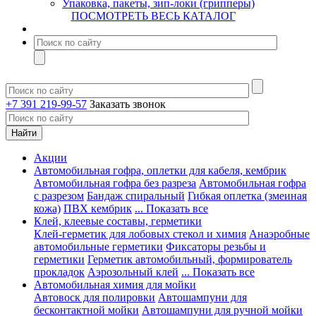
Упаковка, пакеты, зип-локи (грипперы)
ПОСМОТРЕТЬ ВЕСЬ КАТАЛОГ
+7 391 219-99-57
Заказать звонок
Акции
Автомобильная гофра, оплетки для кабеля, кембрик
Автомобильная гофра без разреза
Автомобильная гофра
с разрезом
Бандаж спиральный
Гибкая оплетка (змеиная
кожа)
ПВХ кембрик
... Показать все
Клей, клеевые составы, герметики
Клей-герметик для лобовых стекол и химия
Анаэробные
автомобильные герметики
Фиксаторы резьбы и
герметики
Герметик автомобильный, формирователь
прокладок
Аэрозольный клей
... Показать все
Автомобильная химия для мойки
Автовоск для полировки
Автошампуни для
бесконтактной мойки
Автошампуни для ручной мойки