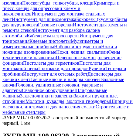
изоляции
Плоскогубцы, тонкогубцы, клещи
Кримперы и
пресс-клещи для опрессовки клемм и
наконечников
Инструмент для монтажа стальных
лент
Инструмент для шиномонтажа
Бокорезы (кусачки)
Биты
для шуруповерта
Газовые горелки
Инструмент для замены и
ремонта стекол
Инструмент для разбора салона
автомобиля
Кабелерезы и троссорезы
Инструмент для
тонирования
Клеевые пистолеты
Мультиметры и
измерительные приборы
Наборы инструментов
Ножи и
ножницы изолированные
Ножи, лезвия, скальпели
Фены
технические и паяльники
Переносные лампы, освещение,
фонарики
Пистолеты для герметиков
Пистолеты для
монтажной пены
Протяжки для проводов
Рулетки
Тестеры и
пробники
Инструмент для сетевых работ
Диспенсеры для
клейких лент
Гаечные ключи и наборы ключей
Баллонные
ключи
Головки, удлиненные головки, ударные и
адаптеры
Сварочное оборудование
Шлифовальные
машины
Заклепочники и заклепки
Зажимы пружинные,
струбцины
Молотки, кувалды, молотки-гвоздодеры
Шприцы и
масленки, инструмент для нанесения смазки
Строительные и
мебельные степлеры
-
ЗУБР МП-100 06320-2 заостренный перманентный маркер,
черный, 1 мм.
ЗУБР МП-100 06320-2 заостренный