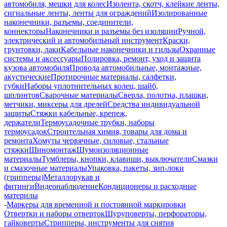
автомобиля, мешки для колес
Изолента, скотч, клейкие ленты,
сигнальные ленты, ленты для ограждений
Изолированные
наконечники, разъемы, соединители,
коннекторы
Наконечники и разъемы без изоляции
Ручной,
электрический и автомобильный инструмент
Краски,
грунтовки, лаки
Кабельные наконечники и гильзы
Охранные
системы и аксессуары
Полировка, ремонт, уход и защита
кузова автомобиля
Провода автомобильные, монтажные,
акустические
Протирочные материалы, салфетки,
губки
Наборы уплотнительных колец, шайб,
шплинтов
Сварочные материалы
Сверла, полотна, плашки,
метчики, миксеры для дрелей
Средства индивидуальной
защиты
Стяжки кабельные, крепеж,
держатели
Термоусадочные трубки, наборы
термоусадок
Строительная химия, товары для дома и
ремонта
Хомуты червячные, силовые, стальные
стяжки
Шиномонтаж
Шумоизоляционные
материалы
Тумблеры, кнопки, клавиши, выключатели
Смазки
и смазочные материалы
Упаковка, пакеты, зип-локи
(грипперы)
Металлорукав и
фитинги
Видеонаблюдение
Кондиционеры и расходные
материлы
-
Маркеры для временной и постоянной маркировки
Отвертки и наборы отверток
Шуруповерты, перфораторы,
гайковерты
Стрипперы, инструменты для снятия