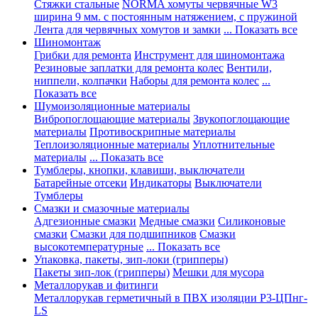
Стяжки стальные
NORMA хомуты червячные W3
ширина 9 мм. с постоянным натяжением, с пружиной
Лента для червячных хомутов и замки
... Показать все
Шиномонтаж
Грибки для ремонта
Инструмент для шиномонтажа
Резиновые заплатки для ремонта колес
Вентили,
ниппели, колпачки
Наборы для ремонта колес
...
Показать все
Шумоизоляционные материалы
Вибропоглощающие материалы
Звукопоглощающие
материалы
Противоскрипные материалы
Теплоизоляционные материалы
Уплотнительные
материалы
... Показать все
Тумблеры, кнопки, клавиши, выключатели
Батарейные отсеки
Индикаторы
Выключатели
Тумблеры
Смазки и смазочные материалы
Адгезионные смазки
Медные смазки
Силиконовые
смазки
Смазки для подшипников
Смазки
высокотемпературные
... Показать все
Упаковка, пакеты, зип-локи (грипперы)
Пакеты зип-лок (грипперы)
Мешки для мусора
Металлорукав и фитинги
Металлорукав герметичный в ПВХ изоляции Р3-ЦПнг-
LS