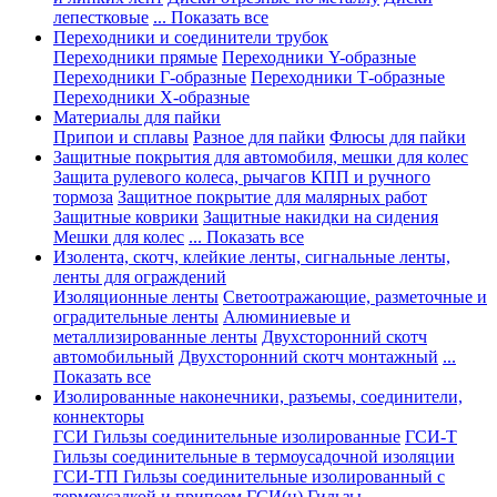
лепестковые
... Показать все
Переходники и соединители трубок
Переходники прямые
Переходники Y-образные
Переходники Г-образные
Переходники Т-образные
Переходники Х-образные
Материалы для пайки
Припои и сплавы
Разное для пайки
Флюсы для пайки
Защитные покрытия для автомобиля, мешки для колес
Защита рулевого колеса, рычагов КПП и ручного
тормоза
Защитное покрытие для малярных работ
Защитные коврики
Защитные накидки на сидения
Мешки для колес
... Показать все
Изолента, скотч, клейкие ленты, сигнальные ленты,
ленты для ограждений
Изоляционные ленты
Светоотражающие, разметочные и
оградительные ленты
Алюминиевые и
металлизированные ленты
Двухсторонний скотч
автомобильный
Двухсторонний скотч монтажный
...
Показать все
Изолированные наконечники, разъемы, соединители,
коннекторы
ГСИ Гильзы соединительные изолированные
ГСИ-Т
Гильзы соединительные в термоусадочной изоляции
ГСИ-ТП Гильзы соединительные изолированный с
термоусадкой и припоем
ГСИ(н) Гильзы