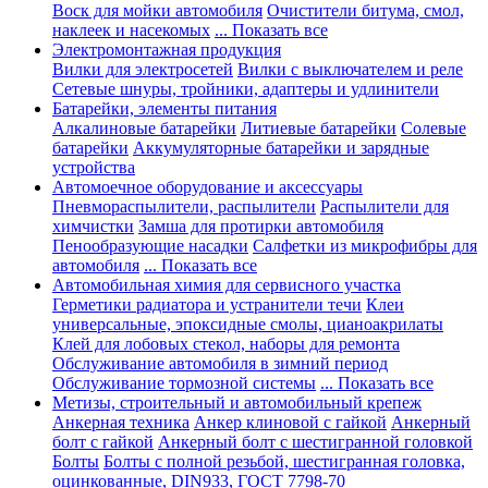
Воск для мойки автомобиля
Очистители битума, смол,
наклеек и насекомых
... Показать все
Электромонтажная продукция
Вилки для электросетей
Вилки с выключателем и реле
Сетевые шнуры, тройники, адаптеры и удлинители
Батарейки, элементы питания
Алкалиновые батарейки
Литиевые батарейки
Солевые
батарейки
Аккумуляторные батарейки и зарядные
устройства
Автомоечное оборудование и аксессуары
Пневмораспылители, распылители
Распылители для
химчистки
Замша для протирки автомобиля
Пенообразующие насадки
Салфетки из микрофибры для
автомобиля
... Показать все
Автомобильная химия для сервисного участка
Герметики радиатора и устранители течи
Клеи
универсальные, эпоксидные смолы, цианоакрилаты
Клей для лобовых стекол, наборы для ремонта
Обслуживание автомобиля в зимний период
Обслуживание тормозной системы
... Показать все
Метизы, строительный и автомобильный крепеж
Анкерная техника
Анкер клиновой с гайкой
Анкерный
болт с гайкой
Анкерный болт с шестигранной головкой
Болты
Болты с полной резьбой, шестигранная головка,
оцинкованные, DIN933, ГОСТ 7798-70