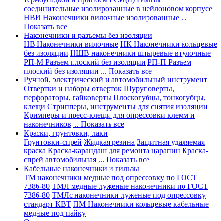
соединительные изолированные в нейлоновом корпусе
НВИ Наконечники вилочные изолированные
...
Показать все
Наконечники и разъемы без изоляции
НВ Наконечники вилочные
НК Наконечники кольцевые
без изоляции
НШВ наконечники штыревые втулочные
РП-М Разъем плоский без изоляции
РП-П Разъем
плоский без изоляции
... Показать все
Ручной, электрический и автомобильный инструмент
Отвертки и наборы отверток
Шуруповерты,
перфораторы, гайковерты
Плоскогубцы, тонкогубцы,
клещи
Стрипперы, инструменты для снятия изоляции
Кримперы и пресс-клещи для опрессовки клемм и
наконечников
... Показать все
Краски, грунтовки, лаки
Грунтовки-спрей
Жидкая резина
Защитная удаляемая
краска
Краска-карандаш для ремонта царапин
Краска-
спрей автомобильная
... Показать все
Кабельные наконечники и гильзы
ТМ наконечники медные под опрессовку по ГОСТ
7386-80
ТМЛ медные луженые наконечники по ГОСТ
7386-80
ТМЛс наконечники луженые под опрессовку
стандарт КВТ
ПМ Наконечники кольцевые кабельные
медные под пайку