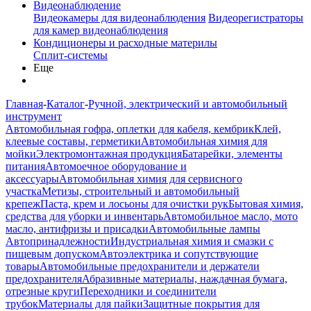
Видеонаблюдение
Видеокамеры для видеонаблюдения
Видеорегистраторы
для камер видеонаблюдения
Кондиционеры и расходные материлы
Сплит-системы
Еще
Главная
-
Каталог
-
Ручной, электрический и автомобильный
инструмент
Автомобильная гофра, оплетки для кабеля, кембрик
Клей,
клеевые составы, герметики
Автомобильная химия для
мойки
Электромонтажная продукция
Батарейки, элементы
питания
Автомоечное оборудование и
аксессуары
Автомобильная химия для сервисного
участка
Метизы, строительный и автомобильный
крепеж
Паста, крем и лосьоны для очистки рук
Бытовая химия,
средства для уборки и инвентарь
Автомобильное масло, мото
масло, антифризы и присадки
Автомобильные лампы
Автопринадлежности
Индустриальная химия и смазки с
пищевым допуском
Автоэлектрика и сопутствующие
товары
Автомобильные предохранители и держатели
предохранителя
Абразивные материалы, наждачная бумага,
отрезные круги
Переходники и соединители
трубок
Материалы для пайки
Защитные покрытия для