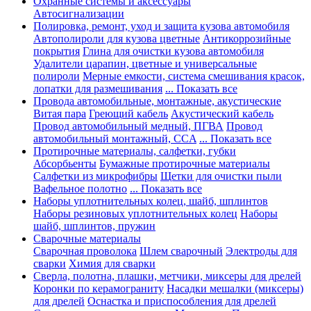
Охранные системы и аксессуары
Автосигнализации
Полировка, ремонт, уход и защита кузова автомобиля
Автополироли для кузова цветные
Антикоррозийные
покрытия
Глина для очистки кузова автомобиля
Удалители царапин, цветные и универсальные
полироли
Мерные емкости, система смешивания красок,
лопатки для размешивания
... Показать все
Провода автомобильные, монтажные, акустические
Витая пара
Греющий кабель
Акустический кабель
Провод автомобильный медный, ПГВА
Провод
автомобильный монтажный, CCA
... Показать все
Протирочные материалы, салфетки, губки
Абсорбьенты
Бумажные протирочные материалы
Салфетки из микрофибры
Щетки для очистки пыли
Вафельное полотно
... Показать все
Наборы уплотнительных колец, шайб, шплинтов
Наборы резиновых уплотнительных колец
Наборы
шайб, шплинтов, пружин
Сварочные материалы
Сварочная проволока
Шлем сварочный
Электроды для
сварки
Химия для сварки
Сверла, полотна, плашки, метчики, миксеры для дрелей
Коронки по керамограниту
Насадки мешалки (миксеры)
для дрелей
Оснастка и приспособления для дрелей