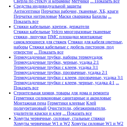
Сверла по стеклу и керамике
Метчики
... Показать все
Средства индивидуальной защиты
Антисептики
Перчатки рабочие, тканевые, ХБ, краги
Перчатки нитриловые
Маски сварщика
Бахилы
...
Показать все
Стяжки кабельные, крепеж, держатели
Стяжки кабельные
Velcro многоразовые тканевые
стяжки, липучки
ПМС площадки монтажные
самоклеющиеся для стяжек
Стяжки для кабеля цветные,
наборы
Стяжки кабельные с дюбель пистоном, под
отверстие
... Показать все
Термоусадочные трубки, наборы термоусадок
Термоусадочные трубки, черные, усадка 2:1
Термоусадочные трубки с клеем, усадка 3:1
Термоусадочные трубки, прозрачные, усадка 2:1
Термоусадочные трубки с клеем, прозрачные, усадка 3:1
Термоусадочные трубки с клеем, черные, усадка 4:1
...
Показать все
Строительная химия, товары для дома и ремонта
Герметики силиконовые санитарные и акриловые
Монтажная пена
Герметики клеевые
Клей
полиуретановый
Очистители, обезжириватели,
удалители краски и клея
... Показать все
Хомуты червячные, силовые, стальные стяжки
Хомуты червячные W1 и W2
Хомуты силовые W1 и W2