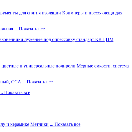
рументы для снятия изоляции
Кримперы и пресс-клещи для
ильная
... Показать все
конечники луженые под опрессовку стандарт КВТ
ПМ
, цветные и универсальные полироли
Мерные емкости, система
жный, CCA
... Показать все
... Показать все
клу и керамике
Метчики
... Показать все