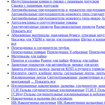
Индустриальная химия и смазки с пищевым допуском
Смазки с пищевым допуском
Автомобильные предохранители и держатели предохрани
Автомобильные предохранители ножевого типа стандарт
Автомобильные предохранители ножевого типа микро
А
Автоэлектрика и сопутствующие товары
Аккумуляторные провода
Высоковольтные провода
Разъ
Показать все
Абразивные материалы, наждачная бумага, отрезные круг
Насадки для УШМ и дрели для полировки
Щетки и корщ
все
Переходники и соединители трубок
Переходники прямые
Переходники Y-образные
Переходн
Материалы для пайки
Припои и сплавы
Разное для пайки
Флюсы для пайки
Защитные покрытия для автомобиля, мешки для колес
Защита рулевого колеса, рычагов КПП и ручного тормоза
Изолента, скотч, клейкие ленты, сигнальные ленты, лент
Изоляционные ленты
Светоотражающие, разметочные и 
монтажный
... Показать все
Изолированные наконечники, разъемы, соединители, ко
ГСИ Гильзы соединительные изолированные
ГСИ-Т Гиль
ГСИ(н) Гильзы соединительные изолированные в нейлон
Наконечники и разъемы без изоляции
НВ Наконечники вилочные
НК Наконечники кольцевые б