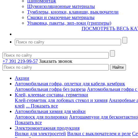
Шиномонтаж
Шумоизоляционные материалы
Тумблеры, кнопки, клавиши, выключатели
Смазки и смазочные материалы
Упаковка, пакеты, зип-локи (грипперы)
ПОСМОТРЕТЬ ВЕСЬ КА
+7 391 219-99-57
Заказать звонок
Акции
Автомобильная гофра, оплетки для кабеля, кембрик
Автомобильная гофра без разреза
Автомобильная гофра с
Клей, клеевые составы, герметики
Клей-герметик для лобовых стекол и химия
Анаэробные 
клей
... Показать все
Автомобильная химия для мойки
Автовоск для полировки
Автошампуни для бесконтактно
Показать все
Электромонтажная продукция
Вилки для электросетей
Вилки с выключателем и реле
Се