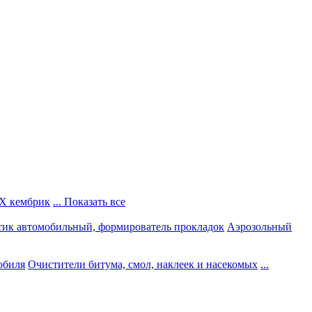
Х кембрик
... Показать все
тик автомобильный, формирователь прокладок
Аэрозольный
обиля
Очистители битума, смол, наклеек и насекомых
...