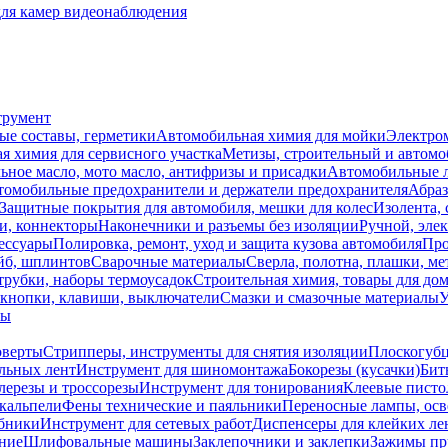
для камер видеонаблюдения
трумент
ые составы, герметики
Автомобильная химия для мойки
Электро
я химия для сервисного участка
Метизы, строительный и автом
ное масло, мото масло, антифризы и присадки
Автомобильные
томобильные предохранители и держатели предохранителя
Абраз
Защитные покрытия для автомобиля, мешки для колес
Изолента, 
и, коннекторы
Наконечники и разъемы без изоляции
Ручной, эле
ессуары
Полировка, ремонт, уход и защита кузова автомобиля
Про
йб, шплинтов
Сварочные материалы
Сверла, полотна, плашки, ме
трубки, наборы термоусадок
Строительная химия, товары для дом
 кнопки, клавиши, выключатели
Смазки и смазочные материалы
У
лы
оверты
Стрипперы, инструменты для снятия изоляции
Плоскогубц
льных лент
Инструмент для шиномонтажа
Бокорезы (кусачки)
Бит
лерезы и троссорезы
Инструмент для тонирования
Клеевые писто
скальпели
Фены технические и паяльники
Переносные лампы, осв
обники
Инструмент для сетевых работ
Диспенсеры для клейких ле
ние
Шлифовальные машины
Заклепочники и заклепки
Зажимы пр