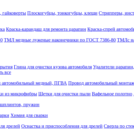
, гайковерты
Плоскогубцы, тонкогубцы, клещи
Стрипперы, инст
ска
Краска-карандаш для ремонта царапин
Краска-спрей автомоб
80
ТМЛ медные луженые наконечники по ГОСТ 7386-80
ТМЛс на
крытия
Глина для очистки кузова автомобиля
Удалители царапин
ть все
 автомобильный медный, ПГВА
Провод автомобильный монта
ки из микрофибры
Щетки для очистки пыли
Вафельное полотно
 шплинтов, пружин
варки
Химия для сварки
ля дрелей
Оснастка и приспособления для дрелей
Сверла по сте