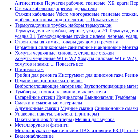
Антисептики
Перчатки рабочие, тканевые, ХБ, краги
Пер
Стяжки кабельные, крепеж, держатели
Стяжки кабельные
Velcro многоразовые тканевые стяжки
дюбель пистоном, под отверстие
... Показать все
Термоусадочные трубки, наборы термоусадок
Термоусадочные трубки, черные, усадка 2:1
Термоусадочны
усадка 3:1
Термоусадочные трубки с клеем, черные, усадка
Строительная химия, товары для дома и ремонта
Герметики силиконовые санитарные и акриловые
Монтаж
Хомуты червячные, силовые, стальные стяжки
Хомуты червячные W1 и W2
Хомуты силовые W1 и W2
С
хомутов и замки
... Показать все
Шиномонтаж
Грибки для ремонта
Инструмент для шиномонтажа
Резин
Шумоизоляционные материалы
Вибропоглощающие материалы
Звукопоглощающие мате
Тумблеры, кнопки, клавиши, выключатели
Батарейные отсеки
Индикаторы
Выключатели
Тумблеры
Смазки и смазочные материалы
Адгезионные смазки
Медные смазки
Силиконовые смазк
Упаковка, пакеты, зип-локи (грипперы)
Пакеты зип-лок (грипперы)
Мешки для мусора
Металлорукав и фитинги
Металлорукав герметичный в ПВХ изоляции Р3-ЦПнг-L
Видеонаблюдение