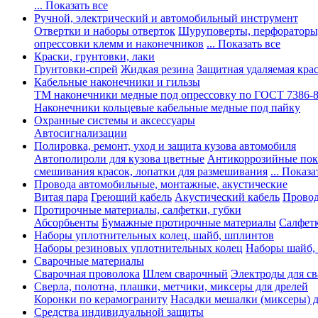
... Показать все
Ручной, электрический и автомобильный инструмент
Отвертки и наборы отверток
Шуруповерты, перфораторы
опрессовки клемм и наконечников
... Показать все
Краски, грунтовки, лаки
Грунтовки-спрей
Жидкая резина
Защитная удаляемая кра
Кабельные наконечники и гильзы
ТМ наконечники медные под опрессовку по ГОСТ 7386-
Наконечники кольцевые кабельные медные под пайку
Охранные системы и аксессуары
Автосигнализации
Полировка, ремонт, уход и защита кузова автомобиля
Автополироли для кузова цветные
Антикоррозийные по
смешивания красок, лопатки для размешивания
... Показа
Провода автомобильные, монтажные, акустические
Витая пара
Греющий кабель
Акустический кабель
Провод
Протирочные материалы, салфетки, губки
Абсорбьенты
Бумажные протирочные материалы
Салфет
Наборы уплотнительных колец, шайб, шплинтов
Наборы резиновых уплотнительных колец
Наборы шайб,
Сварочные материалы
Сварочная проволока
Шлем сварочный
Электроды для с
Сверла, полотна, плашки, метчики, миксеры для дрелей
Коронки по керамограниту
Насадки мешалки (миксеры) д
Средства индивидуальной защиты