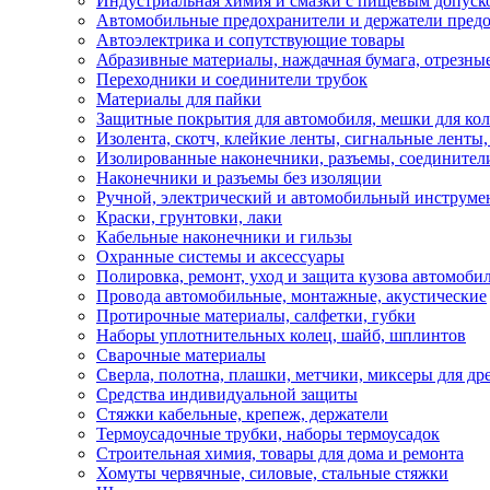
Индустриальная химия и смазки с пищевым допуск
Автомобильные предохранители и держатели пред
Автоэлектрика и сопутствующие товары
Абразивные материалы, наждачная бумага, отрезны
Переходники и соединители трубок
Материалы для пайки
Защитные покрытия для автомобиля, мешки для кол
Изолента, скотч, клейкие ленты, сигнальные ленты
Изолированные наконечники, разъемы, соединител
Наконечники и разъемы без изоляции
Ручной, электрический и автомобильный инструме
Краски, грунтовки, лаки
Кабельные наконечники и гильзы
Охранные системы и аксессуары
Полировка, ремонт, уход и защита кузова автомоби
Провода автомобильные, монтажные, акустические
Протирочные материалы, салфетки, губки
Наборы уплотнительных колец, шайб, шплинтов
Сварочные материалы
Сверла, полотна, плашки, метчики, миксеры для др
Средства индивидуальной защиты
Стяжки кабельные, крепеж, держатели
Термоусадочные трубки, наборы термоусадок
Строительная химия, товары для дома и ремонта
Хомуты червячные, силовые, стальные стяжки