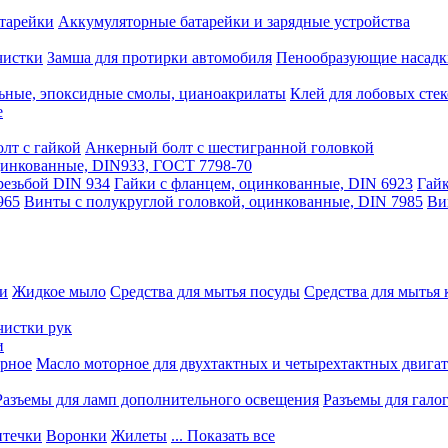
тарейки
Аккумуляторные батарейки и зарядные устройства
чистки
Замша для протирки автомобиля
Пенообразующие насадк
ьные, эпоксидные смолы, цианоакрилаты
Клей для лобовых стек
е
лт с гайкой
Анкерный болт с шестигранной головкой
оцинкованные, DIN933, ГОСТ 7798-70
резьбой DIN 934
Гайки с фланцем, оцинкованные, DIN 6923
Гайк
965
Винты с полукруглой головкой, оцинкованные, DIN 7985
Ви
ки
Жидкое мыло
Средства для мытья посуды
Средства для мытья 
чистки рук
и
рное
Масло моторное для двухтактных и четырехтактных двига
Разъемы для ламп дополнительного освещения
Разъемы для гало
течки
Воронки
Жилеты
... Показать все