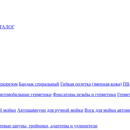
ТАЛОГ
 разрезом
Бандаж спиральный
Гибкая оплетка (змеиная кожа)
ПВ
автомобильные герметики
Фиксаторы резьбы и герметики
Герме
й мойки
Автошампуни для ручной мойки
Воск для мойки автом
тевые шнуры, тройники, адаптеры и удлинители