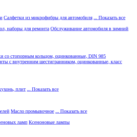
и
Салфетки из микрофибры для автомобиля
... Показать все
ол, наборы для ремонта
Обслуживание автомобиля в зимний
и со стопорным кольцом, оцинкованные, DIN 985
нты с внутренним шестигранником, оцинкованные, класс
кухонь, плит
... Показать все
телей
Масло промывочное
... Показать все
геновых ламп
Ксеноновые лампы