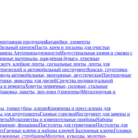
монтажная продукция
Батарейки, элементы
обильный крепеж
Паста, крем и лосьоны для очистки
 лампы
Автопринадлежности
Индустриальная химия и смазки с
ивные материалы, наждачная бумага, отрезные
скотч, клейкие ленты, сигнальные ленты, ленты для
ктрический и автомобильный инструмент
Краски, грунтовки,
вода автомобильные, монтажные, акустические
Протирочные
тчики, миксеры для дрелей
Средства индивидуальной
а и ремонта
Хомуты червячные, силовые, стальные
паковка, пакеты, зип-локи (грипперы)
Металлорукав и
ы, тонкогубцы, клещи
Кримперы и пресс-клещи для
ы для шуруповерта
Газовые горелки
Инструмент для замены и
леты
Мультиметры и измерительные приборы
Наборы
ещение, фонарики
Пистолеты для герметиков
Пистолеты для
нт
Гаечные ключи и наборы ключей
Баллонные ключи
Головки,
ужинные, струбцины
Молотки, кувалды, молотки-