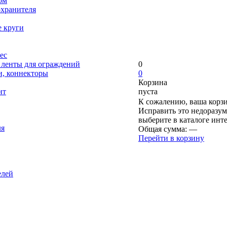
ом
охранителя
е круги
ес
, ленты для ограждений
0
и, коннекторы
0
Корзина
нт
пуста
К сожалению, ваша корзи
Исправить это недоразум
выберите в каталоге инт
ля
Общая сумма:
—
Перейти в корзину
елей