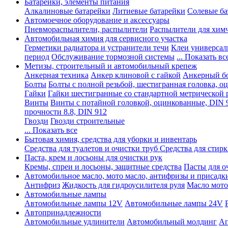
Батарейки, элементы питания
Алкалиновые батарейки
Литиевые батарейки
Солевые ба
Автомоечное оборудование и аксессуары
Пневмораспылители, распылители
Распылители для хим
Автомобильная химия для сервисного участка
Герметики радиатора и устранители течи
Клеи универсал
период
Обслуживание тормозной системы
... Показать вс
Метизы, строительный и автомобильный крепеж
Анкерная техника
Анкер клиновой с гайкой
Анкерный бо
Болты
Болты с полной резьбой, шестигранная головка, 
Гайки
Гайки шестигранные со стандартной метрической 
Винты
Винты с потайной головкой, оцинкованные, DIN 
прочности 8.8, DIN 912
Гвозди
Гвозди строительные
... Показать все
Бытовая химия, средства для уборки и инвентарь
Средства для туалетов и очистки труб
Средства для стир
Паста, крем и лосьоны для очистки рук
Кремы, спреи и лосьоны, защитные средства
Пасты для о
Автомобильное масло, мото масло, антифризы и присадк
Антифриз
Жидкость для гидроусилителя руля
Масло мото
Автомобильные лампы
Автомобильные лампы 12V
Автомобильные лампы 24V
Автопринадлежности
Автомобильные удлинители
Автомобильный молдинг
Ап