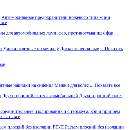
а
Автомобильные предохранители ножевого типа мини
 все
мы для автомобильных ламп, фар, противотуманных фар
...
нт
Диски отрезные по металлу
Диски лепестковые
... Показать
ные
итные накидки на сидения
Мешки для колес
... Показать все
ы
Двухсторонний скотч автомобильный
Двухсторонний скотч
соединительные изолированный с термоусадкой и припоем
оказать все
ъем плоский без изоляции
РП-П Разъем плоский без изоляции