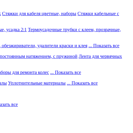
к
Стяжки для кабеля цветные, наборы
Стяжки кабельные с
е, усадка 2:1
Термоусадочные трубки с клеем, прозрачные,
 обезжириватели, удалители краски и клея
... Показать все
постоянным натяжением, с пружиной
Лента для червячных
боры для ремонта колес
... Показать все
алы
Уплотнительные материалы
... Показать все
казать все