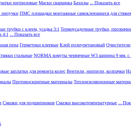
чатки нитриловые
Маски сварщика
Бахилы
... Показать все
, липучки
ПМС площадки монтажные самоклеющиеся для стяже
е трубки с клеем, усадка 3:1
Термоусадочные трубки, прозрачны
 4:1
... Показать все
ная пена
Герметики клеевые
Клей полиуретановый
Очистители,
тяжки стальные
NORMA хомуты червячные W3 ширина 9 мм. с 
овые заплатки для ремонта колес
Вентили, ниппели, колпачки
На
риалы
Противоскрипные материалы
Теплоизоляционные матери
и
Смазки для подшипников
Смазки высокотемпературные
... По
S