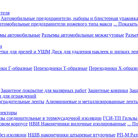
теля
Автомобильные предохранители, наборы и блистерная упаковк
втомобильные предохранители ножевого типа макси
... Показать
емы автомобильные
Разъемы автомобильные межжгутовые
Разъе
и
етки для дрелей и УШМ
Диск для удаления наклеек и липких ле
ики Г-образные
Переходники Т-образные
Переходники Х-образ
Защитное покрытие для малярных работ
Защитные коврики
Защ
ы для ограждений
оградительные ленты
Алюминиевые и металлизированные лент
ннекторы
зы соединительные в термоусадочной изоляции
ГСИ-ТП Гильзы 
овом корпусе
НВИ Наконечники вилочные изолированные
... П
ез изоляции
НШВ наконечники штыревые втулочные
РП-М Раз