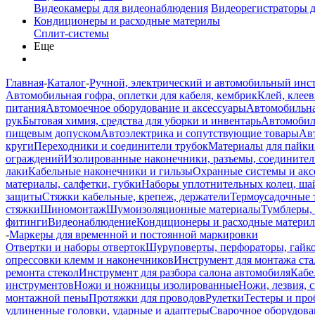
Видеокамеры для видеонаблюдения
Видеорегистраторы 
Кондиционеры и расходные материлы
Сплит-системы
Еще
Главная
-
Каталог
-
Ручной, электрический и автомобильный инс
Автомобильная гофра, оплетки для кабеля, кембрик
Клей, клеев
питания
Автомоечное оборудование и аксессуары
Автомобильна
рук
Бытовая химия, средства для уборки и инвентарь
Автомобиль
пищевым допуском
Автоэлектрика и сопутствующие товары
Ав
круги
Переходники и соединители трубок
Материалы для пайки
ограждений
Изолированные наконечники, разъемы, соединител
лаки
Кабельные наконечники и гильзы
Охранные системы и акс
материалы, салфетки, губки
Наборы уплотнительных колец, ша
защиты
Стяжки кабельные, крепеж, держатели
Термоусадочные 
стяжки
Шиномонтаж
Шумоизоляционные материалы
Тумблеры,
фитинги
Видеонаблюдение
Кондиционеры и расходные матери
-
Маркеры для временной и постоянной маркировки
Отвертки и наборы отверток
Шуруповерты, перфораторы, гайк
опрессовки клемм и наконечников
Инструмент для монтажа ста
ремонта стекол
Инструмент для разбора салона автомобиля
Кабе
инструментов
Ножи и ножницы изолированные
Ножи, лезвия, 
монтажной пены
Протяжки для проводов
Рулетки
Тестеры и пр
удлиненные головки, ударные и адаптеры
Сварочное оборудова