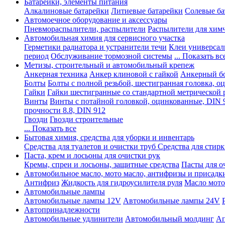
Батарейки, элементы питания
Алкалиновые батарейки
Литиевые батарейки
Солевые ба
Автомоечное оборудование и аксессуары
Пневмораспылители, распылители
Распылители для хим
Автомобильная химия для сервисного участка
Герметики радиатора и устранители течи
Клеи универсал
период
Обслуживание тормозной системы
... Показать вс
Метизы, строительный и автомобильный крепеж
Анкерная техника
Анкер клиновой с гайкой
Анкерный бо
Болты
Болты с полной резьбой, шестигранная головка, 
Гайки
Гайки шестигранные со стандартной метрической 
Винты
Винты с потайной головкой, оцинкованные, DIN 
прочности 8.8, DIN 912
Гвозди
Гвозди строительные
... Показать все
Бытовая химия, средства для уборки и инвентарь
Средства для туалетов и очистки труб
Средства для стир
Паста, крем и лосьоны для очистки рук
Кремы, спреи и лосьоны, защитные средства
Пасты для о
Автомобильное масло, мото масло, антифризы и присадк
Антифриз
Жидкость для гидроусилителя руля
Масло мото
Автомобильные лампы
Автомобильные лампы 12V
Автомобильные лампы 24V
Автопринадлежности
Автомобильные удлинители
Автомобильный молдинг
Ап