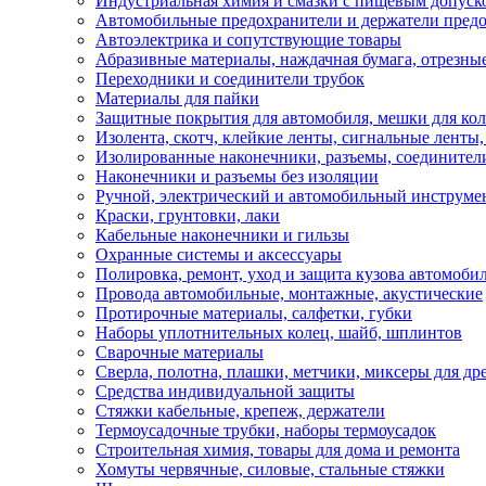
Индустриальная химия и смазки с пищевым допуск
Автомобильные предохранители и держатели пред
Автоэлектрика и сопутствующие товары
Абразивные материалы, наждачная бумага, отрезны
Переходники и соединители трубок
Материалы для пайки
Защитные покрытия для автомобиля, мешки для кол
Изолента, скотч, клейкие ленты, сигнальные ленты
Изолированные наконечники, разъемы, соединител
Наконечники и разъемы без изоляции
Ручной, электрический и автомобильный инструме
Краски, грунтовки, лаки
Кабельные наконечники и гильзы
Охранные системы и аксессуары
Полировка, ремонт, уход и защита кузова автомоби
Провода автомобильные, монтажные, акустические
Протирочные материалы, салфетки, губки
Наборы уплотнительных колец, шайб, шплинтов
Сварочные материалы
Сверла, полотна, плашки, метчики, миксеры для др
Средства индивидуальной защиты
Стяжки кабельные, крепеж, держатели
Термоусадочные трубки, наборы термоусадок
Строительная химия, товары для дома и ремонта
Хомуты червячные, силовые, стальные стяжки