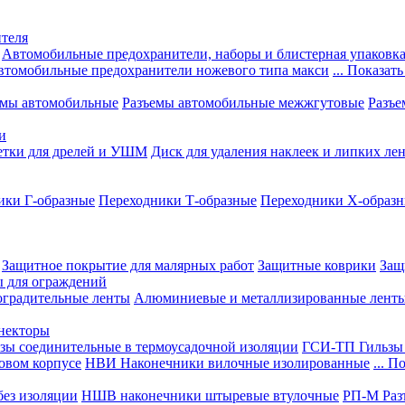
теля
Автомобильные предохранители, наборы и блистерная упаковк
втомобильные предохранители ножевого типа макси
... Показать
емы автомобильные
Разъемы автомобильные межжгутовые
Разъе
и
етки для дрелей и УШМ
Диск для удаления наклеек и липких ле
ики Г-образные
Переходники Т-образные
Переходники Х-образ
Защитное покрытие для малярных работ
Защитные коврики
Защ
ы для ограждений
оградительные ленты
Алюминиевые и металлизированные лент
ннекторы
зы соединительные в термоусадочной изоляции
ГСИ-ТП Гильзы 
овом корпусе
НВИ Наконечники вилочные изолированные
... П
ез изоляции
НШВ наконечники штыревые втулочные
РП-М Раз