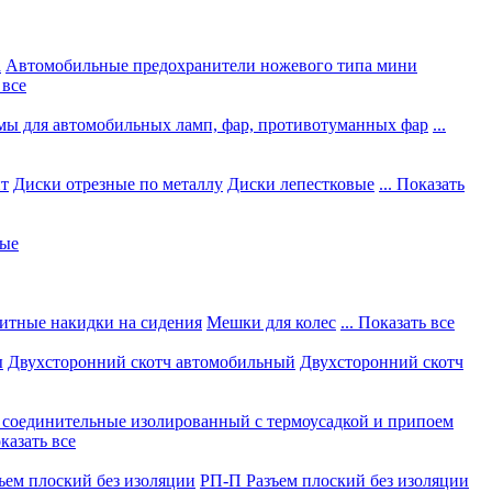
а
Автомобильные предохранители ножевого типа мини
 все
мы для автомобильных ламп, фар, противотуманных фар
...
нт
Диски отрезные по металлу
Диски лепестковые
... Показать
ные
итные накидки на сидения
Мешки для колес
... Показать все
ы
Двухсторонний скотч автомобильный
Двухсторонний скотч
соединительные изолированный с термоусадкой и припоем
оказать все
ъем плоский без изоляции
РП-П Разъем плоский без изоляции