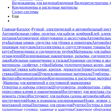
Видеокамеры для видеонаблюдения
Видеорегистраторы 
Кондиционеры и расходные материлы
Сплит-системы
Еще
Главная
-
Каталог
-
Ручной, электрический и автомобильный инс
Автомобильная гофра, оплетки для кабеля, кембрик
Клей, клеев
питания
Автомоечное оборудование и аксессуары
Автомобильна
рук
Бытовая химия, средства для уборки и инвентарь
Автомобиль
пищевым допуском
Автоэлектрика и сопутствующие товары
Ав
круги
Переходники и соединители трубок
Материалы для пайки
ограждений
Изолированные наконечники, разъемы, соединител
лаки
Кабельные наконечники и гильзы
Охранные системы и акс
материалы, салфетки, губки
Наборы уплотнительных колец, ша
защиты
Стяжки кабельные, крепеж, держатели
Термоусадочные 
стяжки
Шиномонтаж
Шумоизоляционные материалы
Тумблеры,
фитинги
Видеонаблюдение
Кондиционеры и расходные матери
-
Маркеры для временной и постоянной маркировки
Отвертки и наборы отверток
Шуруповерты, перфораторы, гайк
опрессовки клемм и наконечников
Инструмент для монтажа ста
ремонта стекол
Инструмент для разбора салона автомобиля
Кабе
инструментов
Ножи и ножницы изолированные
Ножи, лезвия, 
монтажной пены
Протяжки для проводов
Рулетки
Тестеры и пр
удлиненные головки, ударные и адаптеры
Сварочное оборудова