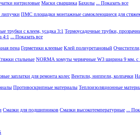
чатки нитриловые
Маски сварщика
Бахилы
... Показать все
, липучки
ПМС площадки монтажные самоклеющиеся для стяже
е трубки с клеем, усадка 3:1
Термоусадочные трубки, прозрачны
 4:1
... Показать все
ная пена
Герметики клеевые
Клей полиуретановый
Очистители,
тяжки стальные
NORMA хомуты червячные W3 ширина 9 мм. с 
овые заплатки для ремонта колес
Вентили, ниппели, колпачки
На
риалы
Противоскрипные материалы
Теплоизоляционные матери
и
Смазки для подшипников
Смазки высокотемпературные
... По
S