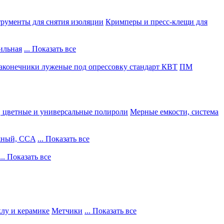
рументы для снятия изоляции
Кримперы и пресс-клещи для
ильная
... Показать все
конечники луженые под опрессовку стандарт КВТ
ПМ
, цветные и универсальные полироли
Мерные емкости, система
жный, CCA
... Показать все
... Показать все
клу и керамике
Метчики
... Показать все