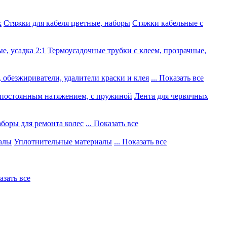
к
Стяжки для кабеля цветные, наборы
Стяжки кабельные с
е, усадка 2:1
Термоусадочные трубки с клеем, прозрачные,
 обезжириватели, удалители краски и клея
... Показать все
постоянным натяжением, с пружиной
Лента для червячных
боры для ремонта колес
... Показать все
алы
Уплотнительные материалы
... Показать все
казать все