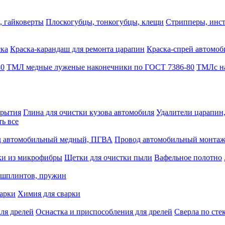
, гайковерты
Плоскогубцы, тонкогубцы, клещи
Стрипперы, инст
ска
Краска-карандаш для ремонта царапин
Краска-спрей автомоб
80
ТМЛ медные луженые наконечники по ГОСТ 7386-80
ТМЛс на
крытия
Глина для очистки кузова автомобиля
Удалители царапин
ть все
 автомобильный медный, ПГВА
Провод автомобильный монта
ки из микрофибры
Щетки для очистки пыли
Вафельное полотно
 шплинтов, пружин
варки
Химия для сварки
ля дрелей
Оснастка и приспособления для дрелей
Сверла по сте