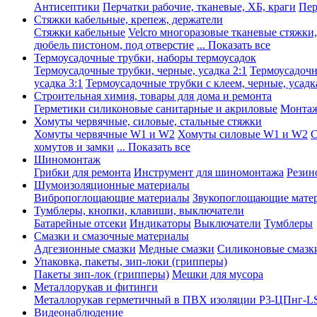
Антисептики
Перчатки рабочие, тканевые, ХБ, краги
Пер
Стяжки кабельные, крепеж, держатели
Стяжки кабельные
Velcro многоразовые тканевые стяжки
дюбель пистоном, под отверстие
... Показать все
Термоусадочные трубки, наборы термоусадок
Термоусадочные трубки, черные, усадка 2:1
Термоусадочны
усадка 3:1
Термоусадочные трубки с клеем, черные, усадка
Строительная химия, товары для дома и ремонта
Герметики силиконовые санитарные и акриловые
Монтаж
Хомуты червячные, силовые, стальные стяжки
Хомуты червячные W1 и W2
Хомуты силовые W1 и W2
С
хомутов и замки
... Показать все
Шиномонтаж
Грибки для ремонта
Инструмент для шиномонтажа
Резин
Шумоизоляционные материалы
Вибропоглощающие материалы
Звукопоглощающие мате
Тумблеры, кнопки, клавиши, выключатели
Батарейные отсеки
Индикаторы
Выключатели
Тумблеры
Смазки и смазочные материалы
Адгезионные смазки
Медные смазки
Силиконовые смазк
Упаковка, пакеты, зип-локи (грипперы)
Пакеты зип-лок (грипперы)
Мешки для мусора
Металлорукав и фитинги
Металлорукав герметичный в ПВХ изоляции Р3-ЦПнг-L
Видеонаблюдение