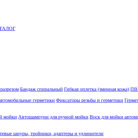
ТАЛОГ
 разрезом
Бандаж спиральный
Гибкая оплетка (змеиная кожа)
ПВ
автомобильные герметики
Фиксаторы резьбы и герметики
Герме
й мойки
Автошампуни для ручной мойки
Воск для мойки автом
тевые шнуры, тройники, адаптеры и удлинители