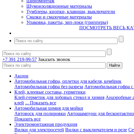
Шиномонтаж
Шумоизоляционные материалы
Тумблеры, кнопки, клавиши, выключатели
Смазки и смазочные материалы
Упаковка, пакеты, зип-локи (грипперы)
ПОСМОТРЕТЬ ВЕСЬ КА
+7 391 219-99-57
Заказать звонок
Акции
Автомобильная гофра, оплетки для кабеля, кембрик
Автомобильная гофра без разреза
Автомобильная гофра с
Клей, клеевые составы, герметики
Клей-герметик для лобовых стекол и химия
Анаэробные 
клей
... Показать все
Автомобильная химия для мойки
Автовоск для полировки
Автошампуни для бесконтактно
Показать все
Электромонтажная продукция
Вилки для электросетей
Вилки с выключателем и реле
Се