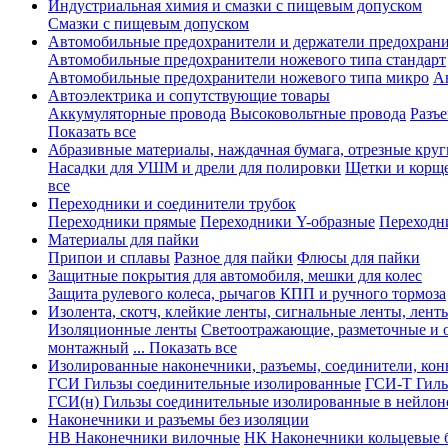
Индустриальная химия и смазки с пищевым допуском
Смазки с пищевым допуском
Автомобильные предохранители и держатели предохрани
Автомобильные предохранители ножевого типа стандарт
Автомобильные предохранители ножевого типа микро
А
Автоэлектрика и сопутствующие товары
Аккумуляторные провода
Высоковольтные провода
Разъ
Показать все
Абразивные материалы, наждачная бумага, отрезные круг
Насадки для УШМ и дрели для полировки
Щетки и корщ
все
Переходники и соединители трубок
Переходники прямые
Переходники Y-образные
Переходн
Материалы для пайки
Припои и сплавы
Разное для пайки
Флюсы для пайки
Защитные покрытия для автомобиля, мешки для колес
Защита рулевого колеса, рычагов КПП и ручного тормоза
Изолента, скотч, клейкие ленты, сигнальные ленты, лент
Изоляционные ленты
Светоотражающие, разметочные и 
монтажный
... Показать все
Изолированные наконечники, разъемы, соединители, ко
ГСИ Гильзы соединительные изолированные
ГСИ-Т Гиль
ГСИ(н) Гильзы соединительные изолированные в нейлон
Наконечники и разъемы без изоляции
НВ Наконечники вилочные
НК Наконечники кольцевые б