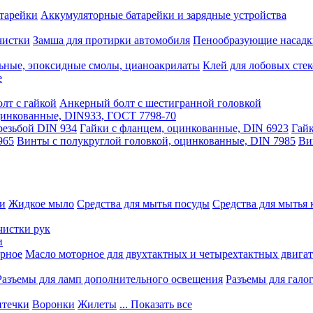
тарейки
Аккумуляторные батарейки и зарядные устройства
чистки
Замша для протирки автомобиля
Пенообразующие насадк
ьные, эпоксидные смолы, цианоакрилаты
Клей для лобовых стек
е
лт с гайкой
Анкерный болт с шестигранной головкой
оцинкованные, DIN933, ГОСТ 7798-70
резьбой DIN 934
Гайки с фланцем, оцинкованные, DIN 6923
Гайк
965
Винты с полукруглой головкой, оцинкованные, DIN 7985
Ви
ки
Жидкое мыло
Средства для мытья посуды
Средства для мытья 
чистки рук
и
рное
Масло моторное для двухтактных и четырехтактных двига
Разъемы для ламп дополнительного освещения
Разъемы для гало
течки
Воронки
Жилеты
... Показать все