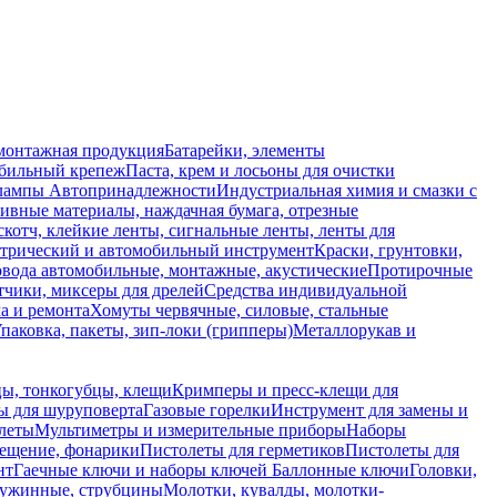
монтажная продукция
Батарейки, элементы
обильный крепеж
Паста, крем и лосьоны для очистки
 лампы
Автопринадлежности
Индустриальная химия и смазки с
ивные материалы, наждачная бумага, отрезные
скотч, клейкие ленты, сигнальные ленты, ленты для
ктрический и автомобильный инструмент
Краски, грунтовки,
вода автомобильные, монтажные, акустические
Протирочные
тчики, миксеры для дрелей
Средства индивидуальной
а и ремонта
Хомуты червячные, силовые, стальные
паковка, пакеты, зип-локи (грипперы)
Металлорукав и
ы, тонкогубцы, клещи
Кримперы и пресс-клещи для
ы для шуруповерта
Газовые горелки
Инструмент для замены и
леты
Мультиметры и измерительные приборы
Наборы
ещение, фонарики
Пистолеты для герметиков
Пистолеты для
нт
Гаечные ключи и наборы ключей
Баллонные ключи
Головки,
ужинные, струбцины
Молотки, кувалды, молотки-