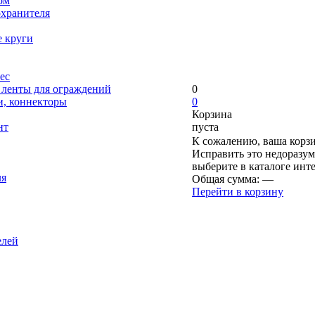
ом
охранителя
е круги
ес
, ленты для ограждений
0
и, коннекторы
0
Корзина
нт
пуста
К сожалению, ваша корзи
Исправить это недоразум
выберите в каталоге инт
ля
Общая сумма:
—
Перейти в корзину
елей