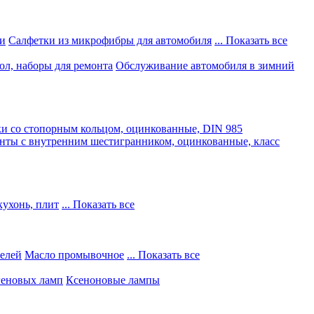
и
Салфетки из микрофибры для автомобиля
... Показать все
ол, наборы для ремонта
Обслуживание автомобиля в зимний
и со стопорным кольцом, оцинкованные, DIN 985
нты с внутренним шестигранником, оцинкованные, класс
кухонь, плит
... Показать все
телей
Масло промывочное
... Показать все
геновых ламп
Ксеноновые лампы