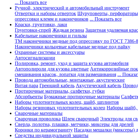
... Показать все
Ручной, электрический и автомобильный инструмент
Отвертки и наборы отверток
Шуруповерты, перфораторы
опрессовки клемм и наконечников
... Показать все
Краски, грунтовки, лаки
Грунтовки-спрей
Жидкая резина
Защитная удаляемая кра
Кабельные наконечники и гильзы
ТМ наконечники медные под опрессовку по ГОСТ 7386-
Наконечники кольцевые кабельные медные под пайку
Охранные системы и аксессуары
Автосигнализации
Полировка, ремонт, уход и защита кузова автомобиля
Автополироли для кузова цветные
Антикоррозийные по
смешивания красок, лопатки для размешивания
... Показа
Провода автомобильные, монтажные, акустические
Витая пара
Греющий кабель
Акустический кабель
Провод
Протирочные материалы, салфетки, губки
Абсорбьенты
Бумажные протирочные материалы
Салфет
Наборы уплотнительных колец, шайб, шплинтов
Наборы резиновых уплотнительных колец
Наборы шайб,
Сварочные материалы
Сварочная проволока
Шлем сварочный
Электроды для с
Сверла, полотна, плашки, метчики, миксеры для дрелей
Коронки по керамограниту
Насадки мешалки (миксеры) д
Средства индивидуальной защиты