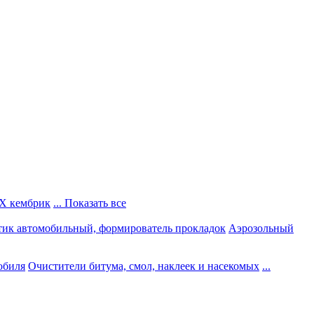
Х кембрик
... Показать все
тик автомобильный, формирователь прокладок
Аэрозольный
обиля
Очистители битума, смол, наклеек и насекомых
...