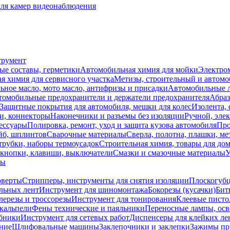
для камер видеонаблюдения
трумент
ые составы, герметики
Автомобильная химия для мойки
Электро
я химия для сервисного участка
Метизы, строительный и автом
ное масло, мото масло, антифризы и присадки
Автомобильные
томобильные предохранители и держатели предохранителя
Абраз
Защитные покрытия для автомобиля, мешки для колес
Изолента, 
и, коннекторы
Наконечники и разъемы без изоляции
Ручной, эле
ессуары
Полировка, ремонт, уход и защита кузова автомобиля
Про
йб, шплинтов
Сварочные материалы
Сверла, полотна, плашки, ме
трубки, наборы термоусадок
Строительная химия, товары для дом
 кнопки, клавиши, выключатели
Смазки и смазочные материалы
У
лы
оверты
Стрипперы, инструменты для снятия изоляции
Плоскогубц
льных лент
Инструмент для шиномонтажа
Бокорезы (кусачки)
Бит
лерезы и троссорезы
Инструмент для тонирования
Клеевые писто
скальпели
Фены технические и паяльники
Переносные лампы, осв
обники
Инструмент для сетевых работ
Диспенсеры для клейких ле
ние
Шлифовальные машины
Заклепочники и заклепки
Зажимы пр