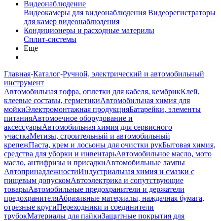
Видеонаблюдение
Видеокамеры для видеонаблюдения
Видеорегистраторы
для камер видеонаблюдения
Кондиционеры и расходные материлы
Сплит-системы
Еще
Главная
-
Каталог
-
Ручной, электрический и автомобильный
инструмент
Автомобильная гофра, оплетки для кабеля, кембрик
Клей,
клеевые составы, герметики
Автомобильная химия для
мойки
Электромонтажная продукция
Батарейки, элементы
питания
Автомоечное оборудование и
аксессуары
Автомобильная химия для сервисного
участка
Метизы, строительный и автомобильный
крепеж
Паста, крем и лосьоны для очистки рук
Бытовая химия,
средства для уборки и инвентарь
Автомобильное масло, мото
масло, антифризы и присадки
Автомобильные лампы
Автопринадлежности
Индустриальная химия и смазки с
пищевым допуском
Автоэлектрика и сопутствующие
товары
Автомобильные предохранители и держатели
предохранителя
Абразивные материалы, наждачная бумага,
отрезные круги
Переходники и соединители
трубок
Материалы для пайки
Защитные покрытия для