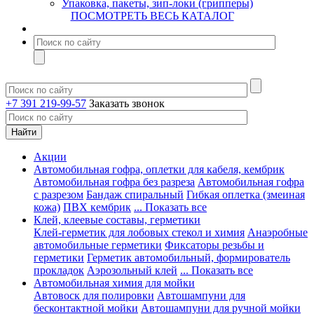
Упаковка, пакеты, зип-локи (грипперы)
ПОСМОТРЕТЬ ВЕСЬ КАТАЛОГ
+7 391 219-99-57
Заказать звонок
Акции
Автомобильная гофра, оплетки для кабеля, кембрик
Автомобильная гофра без разреза
Автомобильная гофра
с разрезом
Бандаж спиральный
Гибкая оплетка (змеиная
кожа)
ПВХ кембрик
... Показать все
Клей, клеевые составы, герметики
Клей-герметик для лобовых стекол и химия
Анаэробные
автомобильные герметики
Фиксаторы резьбы и
герметики
Герметик автомобильный, формирователь
прокладок
Аэрозольный клей
... Показать все
Автомобильная химия для мойки
Автовоск для полировки
Автошампуни для
бесконтактной мойки
Автошампуни для ручной мойки