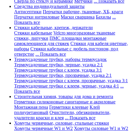
Сверла по стеклу и керамике
Метчики
... Показать все
Средства индивидуальной защиты
Антисептики
Перчатки рабочие, тканевые, ХБ, краги
Перчатки нитриловые
Маски сварщика
Бахилы
...
Показать все
Стяжки кабельные, крепеж, держатели
Стяжки кабельные
Velcro многоразовые тканевые
стяжки, липучки
ПМС площадки монтажные
самоклеющиеся для стяжек
Стяжки для кабеля цветные,
наборы
Стяжки кабельные с дюбель пистоном, под
отверстие
... Показать все
Термоусадочные трубки, наборы термоусадок
Термоусадочные трубки, черные, усадка 2:1
Термоусадочные трубки с клеем, усадка 3:1
Термоусадочные трубки, прозрачные, усадка 2:1
Термоусадочные трубки с клеем, прозрачные, усадка 3:1
Термоусадочные трубки с клеем, черные, усадка 4:1
...
Показать все
Строительная химия, товары для дома и ремонта
Герметики силиконовые санитарные и акриловые
Монтажная пена
Герметики клеевые
Клей
полиуретановый
Очистители, обезжириватели,
удалители краски и клея
... Показать все
Хомуты червячные, силовые, стальные стяжки
Хомуты червячные W1 и W2
Хомуты силовые W1 и W2