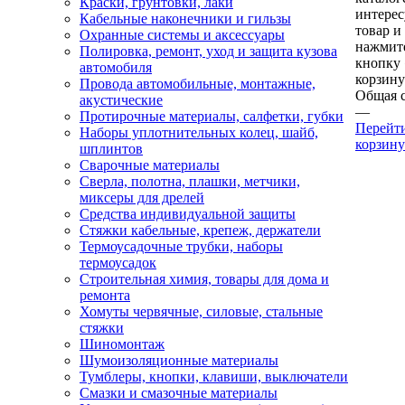
Краски, грунтовки, лаки
интере
Кабельные наконечники и гильзы
товар и
Охранные системы и аксессуары
нажмит
Полировка, ремонт, уход и защита кузова
кнопку
автомобиля
корзину
Провода автомобильные, монтажные,
Общая 
акустические
—
Протирочные материалы, салфетки, губки
Перейт
Наборы уплотнительных колец, шайб,
корзину
шплинтов
Сварочные материалы
Сверла, полотна, плашки, метчики,
миксеры для дрелей
Средства индивидуальной защиты
Стяжки кабельные, крепеж, держатели
Термоусадочные трубки, наборы
термоусадок
Строительная химия, товары для дома и
ремонта
Хомуты червячные, силовые, стальные
стяжки
Шиномонтаж
Шумоизоляционные материалы
Тумблеры, кнопки, клавиши, выключатели
Смазки и смазочные материалы