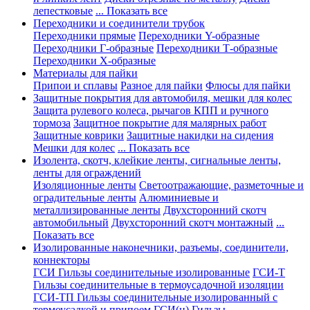
лепестковые
... Показать все
Переходники и соединители трубок
Переходники прямые
Переходники Y-образные
Переходники Г-образные
Переходники Т-образные
Переходники Х-образные
Материалы для пайки
Припои и сплавы
Разное для пайки
Флюсы для пайки
Защитные покрытия для автомобиля, мешки для колес
Защита рулевого колеса, рычагов КПП и ручного
тормоза
Защитное покрытие для малярных работ
Защитные коврики
Защитные накидки на сидения
Мешки для колес
... Показать все
Изолента, скотч, клейкие ленты, сигнальные ленты,
ленты для ограждений
Изоляционные ленты
Светоотражающие, разметочные и
оградительные ленты
Алюминиевые и
металлизированные ленты
Двухсторонний скотч
автомобильный
Двухсторонний скотч монтажный
...
Показать все
Изолированные наконечники, разъемы, соединители,
коннекторы
ГСИ Гильзы соединительные изолированные
ГСИ-Т
Гильзы соединительные в термоусадочной изоляции
ГСИ-ТП Гильзы соединительные изолированный с
термоусадкой и припоем
ГСИ(н) Гильзы