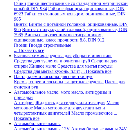
Гайки
Гайки шестигранные со стандартной метрической
резьбой DIN 934
Гайки с фланцем, оцинкованные, DIN
6923
Гайки со стопорным кольцом, оцинкованные, DIN
985
Винты
Винты с потайной головкой, оцинкованные, DIN
965
Винты с полукруглой головкой, оцинкованные, DIN
7985
Винты с внутренним шестигранником,
оцинкованные, класс прочности 8.8, DIN 912
Гвозди
Гвозди строительные
... Показать все
Бытовая химия, средства для уборки и инвентарь
Средства для туалетов и очистки труб
Средства для
стирки
Жидкое мыло
Средства для мытья посуды
Средства для мытья кухонь, плит
... Показать все
Паста, крем и лосьоны для очистки рук
Кремы, спреи и лосьоны, защитные средства
Пасты для
очистки рук
Автомобильное масло, мото масло, антифризы и
присадки
Антифриз
Жидкость для гидроусилителя руля
Масло
моторное
Масло моторное для двухтактных и
четырехтактных двигателей
Масло промывочное
...
Показать все
Автомобильные лампы
Автомобильные лампы 12V
Автомобильные лампы 24V