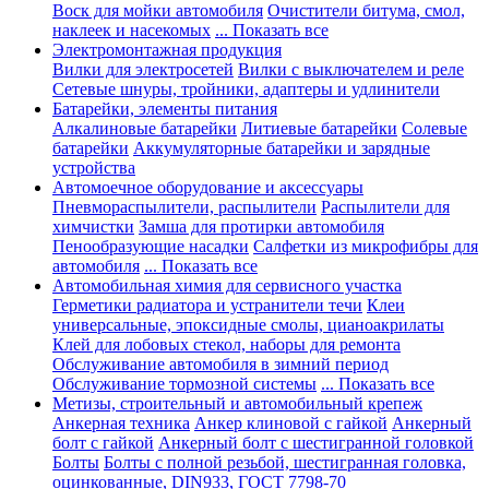
Воск для мойки автомобиля
Очистители битума, смол,
наклеек и насекомых
... Показать все
Электромонтажная продукция
Вилки для электросетей
Вилки с выключателем и реле
Сетевые шнуры, тройники, адаптеры и удлинители
Батарейки, элементы питания
Алкалиновые батарейки
Литиевые батарейки
Солевые
батарейки
Аккумуляторные батарейки и зарядные
устройства
Автомоечное оборудование и аксессуары
Пневмораспылители, распылители
Распылители для
химчистки
Замша для протирки автомобиля
Пенообразующие насадки
Салфетки из микрофибры для
автомобиля
... Показать все
Автомобильная химия для сервисного участка
Герметики радиатора и устранители течи
Клеи
универсальные, эпоксидные смолы, цианоакрилаты
Клей для лобовых стекол, наборы для ремонта
Обслуживание автомобиля в зимний период
Обслуживание тормозной системы
... Показать все
Метизы, строительный и автомобильный крепеж
Анкерная техника
Анкер клиновой с гайкой
Анкерный
болт с гайкой
Анкерный болт с шестигранной головкой
Болты
Болты с полной резьбой, шестигранная головка,
оцинкованные, DIN933, ГОСТ 7798-70