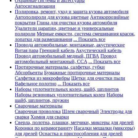
Охранные системы и аксессуары
Автосигнализации
Полировка, ремонт, уход и защита кузова автомобиля
Автополироли для кузова цветные
Антикоррозийные
покрытия
Глина для очистки кузова автомобиля
Удалители царапин, цветные и универсальные
полироли
Мерные емкости, система смешивания красок,
лопатки для размешивания
... Показать все
Провода автомобильные, монтажные, акустические
Витая пара
Греющий кабель
Акустический кабель
Провод автомобильный медный, ПГВА
Провод
автомобильный монтажный, CCA
... Показать все
Протирочные материалы, салфетки, губки
Абсорбьенты
Бумажные протирочные материалы
Салфетки из микрофибры
Щетки для очистки пыли
Вафельное полотно
... Показать все
Наборы уплотнительных колец, шайб, шплинтов
Наборы резиновых уплотнительных колец
Наборы
шайб, шплинтов, пружин
Сварочные материалы
Сварочная проволока
Шлем сварочный
Электроды для
сварки
Химия для сварки
Сверла, полотна, плашки, метчики, миксеры для дрелей
Коронки по керамограниту
Насадки мешалки (миксеры)
для дрелей
Оснастка и приспособления для дрелей