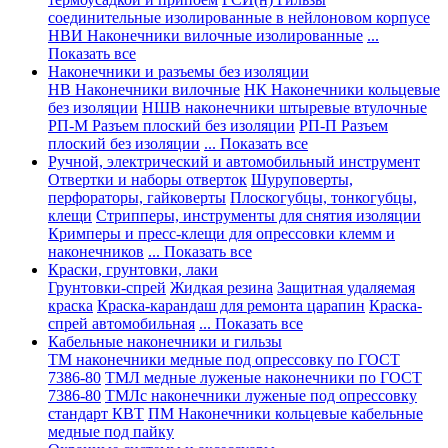
соединительные изолированные в нейлоновом корпусе
НВИ Наконечники вилочные изолированные
...
Показать все
Наконечники и разъемы без изоляции
НВ Наконечники вилочные
НК Наконечники кольцевые
без изоляции
НШВ наконечники штыревые втулочные
РП-М Разъем плоский без изоляции
РП-П Разъем
плоский без изоляции
... Показать все
Ручной, электрический и автомобильный инструмент
Отвертки и наборы отверток
Шуруповерты,
перфораторы, гайковерты
Плоскогубцы, тонкогубцы,
клещи
Стрипперы, инструменты для снятия изоляции
Кримперы и пресс-клещи для опрессовки клемм и
наконечников
... Показать все
Краски, грунтовки, лаки
Грунтовки-спрей
Жидкая резина
Защитная удаляемая
краска
Краска-карандаш для ремонта царапин
Краска-
спрей автомобильная
... Показать все
Кабельные наконечники и гильзы
ТМ наконечники медные под опрессовку по ГОСТ
7386-80
ТМЛ медные луженые наконечники по ГОСТ
7386-80
ТМЛс наконечники луженые под опрессовку
стандарт КВТ
ПМ Наконечники кольцевые кабельные
медные под пайку