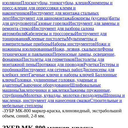
изоляции
Плоскогубцы, тонкогубцы, клещи
Кримперы и
пресс-клещи для опрессовки клемм и
наконечников
Инструмент для монтажа стальных
лент
Инструмент для шиномонтажа
Бокорезы (кусачки)
Биты
для шуруповерта
Газовые горелки
Инструмент для замены и
ремонта стекол
Инструмент для разбора салона
автомобиля
Кабелерезы и троссорезы
Инструмент для
тонирования
Клеевые пистолеты
Мультиметры и
измерительные приборы
Наборы инструментов
Ножи и
ножницы изолированные
Ножи, лезвия, скальпели
Фены
технические и паяльники
Переносные лампы, освещение,
фонарики
Пистолеты для герметиков
Пистолеты для
монтажной пены
Протяжки для проводов
Рулетки
Тестеры и
пробники
Инструмент для сетевых работ
Диспенсеры для
клейких лент
Гаечные ключи и наборы ключей
Баллонные
ключи
Головки, удлиненные головки, ударные и
адаптеры
Сварочное оборудование
Шлифовальные
машины
Заклепочники и заклепки
Зажимы пружинные,
струбцины
Молотки, кувалды, молотки-гвоздодеры
Шприцы и
масленки, инструмент для нанесения смазки
Строительные и
мебельные степлеры
-
ЗУБР МК-800 маркер-краска, клиновидный, экстрабольшой
объем, синий, 2-8 мм.
ЗУБР МК-800 маркер-краска,