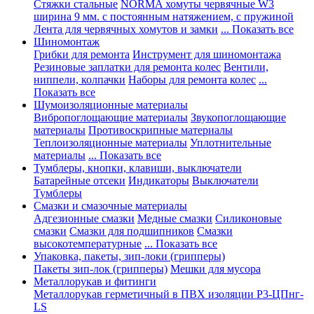
Стяжки стальные
NORMA хомуты червячные W3
ширина 9 мм. с постоянным натяжением, с пружиной
Лента для червячных хомутов и замки
... Показать все
Шиномонтаж
Грибки для ремонта
Инструмент для шиномонтажа
Резиновые заплатки для ремонта колес
Вентили,
ниппели, колпачки
Наборы для ремонта колес
...
Показать все
Шумоизоляционные материалы
Вибропоглощающие материалы
Звукопоглощающие
материалы
Противоскрипные материалы
Теплоизоляционные материалы
Уплотнительные
материалы
... Показать все
Тумблеры, кнопки, клавиши, выключатели
Батарейные отсеки
Индикаторы
Выключатели
Тумблеры
Смазки и смазочные материалы
Адгезионные смазки
Медные смазки
Силиконовые
смазки
Смазки для подшипников
Смазки
высокотемпературные
... Показать все
Упаковка, пакеты, зип-локи (грипперы)
Пакеты зип-лок (грипперы)
Мешки для мусора
Металлорукав и фитинги
Металлорукав герметичный в ПВХ изоляции Р3-ЦПнг-
LS