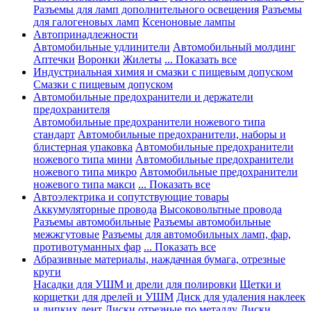
Разъемы для ламп дополнительного освещения
Разъемы
для галогеновых ламп
Ксеноновые лампы
Автопринадлежности
Автомобильные удлинители
Автомобильный молдинг
Аптечки
Воронки
Жилеты
... Показать все
Индустриальная химия и смазки с пищевым допуском
Смазки с пищевым допуском
Автомобильные предохранители и держатели
предохранителя
Автомобильные предохранители ножевого типа
стандарт
Автомобильные предохранители, наборы и
блистерная упаковка
Автомобильные предохранители
ножевого типа мини
Автомобильные предохранители
ножевого типа микро
Автомобильные предохранители
ножевого типа макси
... Показать все
Автоэлектрика и сопутствующие товары
Аккумуляторные провода
Высоковольтные провода
Разъемы автомобильные
Разъемы автомобильные
межжгутовые
Разъемы для автомобильных ламп, фар,
противотуманных фар
... Показать все
Абразивные материалы, наждачная бумага, отрезные
круги
Насадки для УШМ и дрели для полировки
Щетки и
корщетки для дрелей и УШМ
Диск для удаления наклеек
и липких лент
Диски отрезные по металлу
Диски