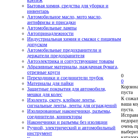
крепеж
Бытовая химия, средства для уборки и
инвентарь
Автомобильное масло, мото масло,
антифризы и присадки
Автомобильные лампы
Автопринадлежности
Индустриальная химия и смазки с пищевым
допуском
Автомобильные предохранители и
держатели предохранителя
Автоэлектрика и сопутствующие товары
Абразивные материалы, наждачная бумага,
отрезные круги
0
Переходники и соединители трубок
0
Материалы для пайки
Корзин
Защитные покрытия для автомобиля,
пуста
мешки для колес
К сожа
Изолента, скотч, клейкие ленты,
ваша ко
сигнальные ленты, ленты для ограждений
пуста.
Изолированные наконечники, разъемы,
Исправи
соединители, коннекторы
недора
Наконечники и разъемы без изоляции
очень п
Ручной, электрический и автомобильный
выберит
инструмент
каталог