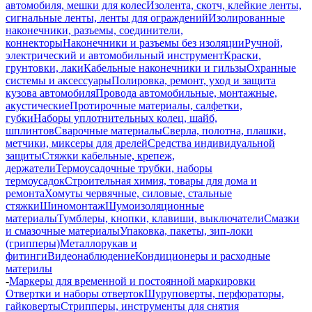
автомобиля, мешки для колес
Изолента, скотч, клейкие ленты,
сигнальные ленты, ленты для ограждений
Изолированные
наконечники, разъемы, соединители,
коннекторы
Наконечники и разъемы без изоляции
Ручной,
электрический и автомобильный инструмент
Краски,
грунтовки, лаки
Кабельные наконечники и гильзы
Охранные
системы и аксессуары
Полировка, ремонт, уход и защита
кузова автомобиля
Провода автомобильные, монтажные,
акустические
Протирочные материалы, салфетки,
губки
Наборы уплотнительных колец, шайб,
шплинтов
Сварочные материалы
Сверла, полотна, плашки,
метчики, миксеры для дрелей
Средства индивидуальной
защиты
Стяжки кабельные, крепеж,
держатели
Термоусадочные трубки, наборы
термоусадок
Строительная химия, товары для дома и
ремонта
Хомуты червячные, силовые, стальные
стяжки
Шиномонтаж
Шумоизоляционные
материалы
Тумблеры, кнопки, клавиши, выключатели
Смазки
и смазочные материалы
Упаковка, пакеты, зип-локи
(грипперы)
Металлорукав и
фитинги
Видеонаблюдение
Кондиционеры и расходные
материлы
-
Маркеры для временной и постоянной маркировки
Отвертки и наборы отверток
Шуруповерты, перфораторы,
гайковерты
Стрипперы, инструменты для снятия