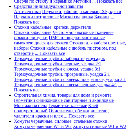
Сверла по стеклу и керамике
Метчики
... Показать все
Средства индивидуальной защиты
Антисептики
Перчатки рабочие, тканевые, ХБ, краги
Перчатки нитриловые
Маски сварщика
Бахилы
...
Показать все
Стяжки кабельные, крепеж, держатели
Стяжки кабельные
Velcro многоразовые тканевые
стяжки, липучки
ПМС площадки монтажные
самоклеющиеся для стяжек
Стяжки для кабеля цветные,
наборы
Стяжки кабельные с дюбель пистоном, под
отверстие
... Показать все
Термоусадочные трубки, наборы термоусадок
Термоусадочные трубки, черные, усадка 2:1
Термоусадочные трубки с клеем, усадка 3:1
Термоусадочные трубки, прозрачные, усадка 2:1
Термоусадочные трубки с клеем, прозрачные, усадка 3:1
Термоусадочные трубки с клеем, черные, усадка 4:1
...
Показать все
Строительная химия, товары для дома и ремонта
Герметики силиконовые санитарные и акриловые
Монтажная пена
Герметики клеевые
Клей
полиуретановый
Очистители, обезжириватели,
удалители краски и клея
... Показать все
Хомуты червячные, силовые, стальные стяжки
Хомуты червячные W1 и W2
Хомуты силовые W1 и W2