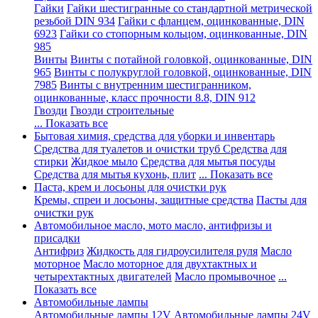
Гайки
Гайки шестигранные со стандартной метрической
резьбой DIN 934
Гайки с фланцем, оцинкованные, DIN
6923
Гайки со стопорным кольцом, оцинкованные, DIN
985
Винты
Винты с потайной головкой, оцинкованные, DIN
965
Винты с полукруглой головкой, оцинкованные, DIN
7985
Винты с внутренним шестигранником,
оцинкованные, класс прочности 8.8, DIN 912
Гвозди
Гвозди строительные
... Показать все
Бытовая химия, средства для уборки и инвентарь
Средства для туалетов и очистки труб
Средства для
стирки
Жидкое мыло
Средства для мытья посуды
Средства для мытья кухонь, плит
... Показать все
Паста, крем и лосьоны для очистки рук
Кремы, спреи и лосьоны, защитные средства
Пасты для
очистки рук
Автомобильное масло, мото масло, антифризы и
присадки
Антифриз
Жидкость для гидроусилителя руля
Масло
моторное
Масло моторное для двухтактных и
четырехтактных двигателей
Масло промывочное
...
Показать все
Автомобильные лампы
Автомобильные лампы 12V
Автомобильные лампы 24V