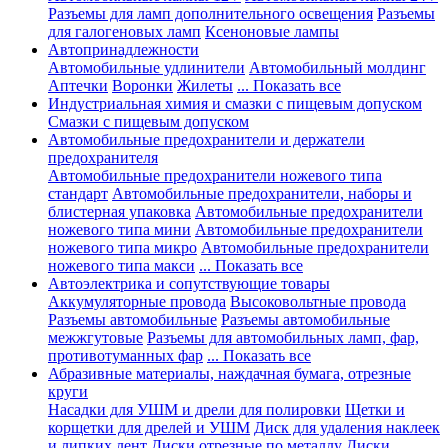
Разъемы для ламп дополнительного освещения
Разъемы
для галогеновых ламп
Ксеноновые лампы
Автопринадлежности
Автомобильные удлинители
Автомобильный молдинг
Аптечки
Воронки
Жилеты
... Показать все
Индустриальная химия и смазки с пищевым допуском
Смазки с пищевым допуском
Автомобильные предохранители и держатели
предохранителя
Автомобильные предохранители ножевого типа
стандарт
Автомобильные предохранители, наборы и
блистерная упаковка
Автомобильные предохранители
ножевого типа мини
Автомобильные предохранители
ножевого типа микро
Автомобильные предохранители
ножевого типа макси
... Показать все
Автоэлектрика и сопутствующие товары
Аккумуляторные провода
Высоковольтные провода
Разъемы автомобильные
Разъемы автомобильные
межжгутовые
Разъемы для автомобильных ламп, фар,
противотуманных фар
... Показать все
Абразивные материалы, наждачная бумага, отрезные
круги
Насадки для УШМ и дрели для полировки
Щетки и
корщетки для дрелей и УШМ
Диск для удаления наклеек
и липких лент
Диски отрезные по металлу
Диски