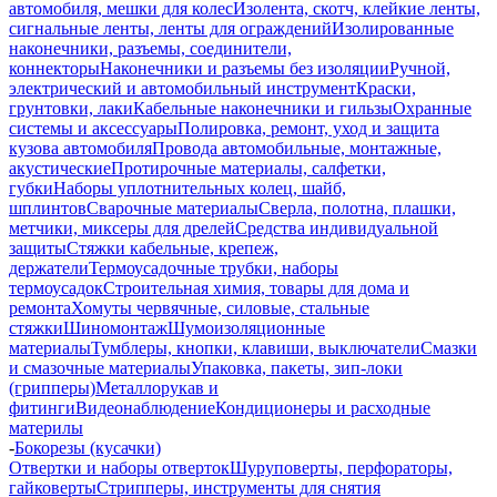
автомобиля, мешки для колес
Изолента, скотч, клейкие ленты,
сигнальные ленты, ленты для ограждений
Изолированные
наконечники, разъемы, соединители,
коннекторы
Наконечники и разъемы без изоляции
Ручной,
электрический и автомобильный инструмент
Краски,
грунтовки, лаки
Кабельные наконечники и гильзы
Охранные
системы и аксессуары
Полировка, ремонт, уход и защита
кузова автомобиля
Провода автомобильные, монтажные,
акустические
Протирочные материалы, салфетки,
губки
Наборы уплотнительных колец, шайб,
шплинтов
Сварочные материалы
Сверла, полотна, плашки,
метчики, миксеры для дрелей
Средства индивидуальной
защиты
Стяжки кабельные, крепеж,
держатели
Термоусадочные трубки, наборы
термоусадок
Строительная химия, товары для дома и
ремонта
Хомуты червячные, силовые, стальные
стяжки
Шиномонтаж
Шумоизоляционные
материалы
Тумблеры, кнопки, клавиши, выключатели
Смазки
и смазочные материалы
Упаковка, пакеты, зип-локи
(грипперы)
Металлорукав и
фитинги
Видеонаблюдение
Кондиционеры и расходные
материлы
-
Бокорезы (кусачки)
Отвертки и наборы отверток
Шуруповерты, перфораторы,
гайковерты
Стрипперы, инструменты для снятия