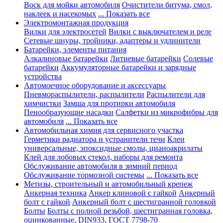
Воск для мойки автомобиля
Очистители битума, смол,
наклеек и насекомых
... Показать все
Электромонтажная продукция
Вилки для электросетей
Вилки с выключателем и реле
Сетевые шнуры, тройники, адаптеры и удлинители
Батарейки, элементы питания
Алкалиновые батарейки
Литиевые батарейки
Солевые
батарейки
Аккумуляторные батарейки и зарядные
устройства
Автомоечное оборудование и аксессуары
Пневмораспылители, распылители
Распылители для
химчистки
Замша для протирки автомобиля
Пенообразующие насадки
Салфетки из микрофибры для
автомобиля
... Показать все
Автомобильная химия для сервисного участка
Герметики радиатора и устранители течи
Клеи
универсальные, эпоксидные смолы, цианоакрилаты
Клей для лобовых стекол, наборы для ремонта
Обслуживание автомобиля в зимний период
Обслуживание тормозной системы
... Показать все
Метизы, строительный и автомобильный крепеж
Анкерная техника
Анкер клиновой с гайкой
Анкерный
болт с гайкой
Анкерный болт с шестигранной головкой
Болты
Болты с полной резьбой, шестигранная головка,
оцинкованные, DIN933, ГОСТ 7798-70