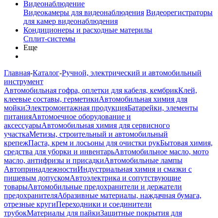
Видеонаблюдение
Видеокамеры для видеонаблюдения
Видеорегистраторы
для камер видеонаблюдения
Кондиционеры и расходные материлы
Сплит-системы
Еще
Главная
-
Каталог
-
Ручной, электрический и автомобильный
инструмент
Автомобильная гофра, оплетки для кабеля, кембрик
Клей,
клеевые составы, герметики
Автомобильная химия для
мойки
Электромонтажная продукция
Батарейки, элементы
питания
Автомоечное оборудование и
аксессуары
Автомобильная химия для сервисного
участка
Метизы, строительный и автомобильный
крепеж
Паста, крем и лосьоны для очистки рук
Бытовая химия,
средства для уборки и инвентарь
Автомобильное масло, мото
масло, антифризы и присадки
Автомобильные лампы
Автопринадлежности
Индустриальная химия и смазки с
пищевым допуском
Автоэлектрика и сопутствующие
товары
Автомобильные предохранители и держатели
предохранителя
Абразивные материалы, наждачная бумага,
отрезные круги
Переходники и соединители
трубок
Материалы для пайки
Защитные покрытия для