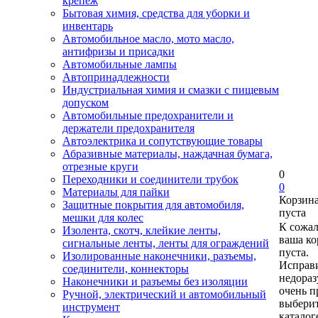
крепеж
Бытовая химия, средства для уборки и
инвентарь
Автомобильное масло, мото масло,
антифризы и присадки
Автомобильные лампы
Автопринадлежности
Индустриальная химия и смазки с пищевым
допуском
Автомобильные предохранители и
держатели предохранителя
Автоэлектрика и сопутствующие товары
Абразивные материалы, наждачная бумага,
отрезные круги
0
Переходники и соединители трубок
0
Материалы для пайки
Корзин
Защитные покрытия для автомобиля,
пуста
мешки для колес
К сожа
Изолента, скотч, клейкие ленты,
ваша ко
сигнальные ленты, ленты для ограждений
пуста.
Изолированные наконечники, разъемы,
Исправи
соединители, коннекторы
недора
Наконечники и разъемы без изоляции
очень п
Ручной, электрический и автомобильный
выберит
инструмент
каталог