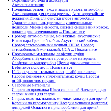
Охранные системы и аксессуары
Автосигнализации
Полировка, ремонт, уход и защита кузова автомобиля
Автополироли для кузова цветные
Антикоррозийные
покрытия
Глина для очистки кузова автомобиля
Удалители царапин, цветные и универсальные
полироли
Мерные емкости, система смешивания красок,
лопатки для размешивания
... Показать все
Провода автомобильные, монтажные, акустические
Витая пара
Греющий кабель
Акустический кабель
Провод автомобильный медный, ПГВА
Провод
автомобильный монтажный, CCA
... Показать все
Протирочные материалы, салфетки, губки
Абсорбьенты
Бумажные протирочные материалы
Салфетки из микрофибры
Щетки для очистки пыли
Вафельное полотно
... Показать все
Наборы уплотнительных колец, шайб, шплинтов
Наборы резиновых уплотнительных колец
Наборы
шайб, шплинтов, пружин
Сварочные материалы
Сварочная проволока
Шлем сварочный
Электроды для
сварки
Химия для сварки
Сверла, полотна, плашки, метчики, миксеры для дрелей
Коронки по керамограниту
Насадки мешалки (миксеры)
для дрелей
Оснастка и приспособления для дрелей