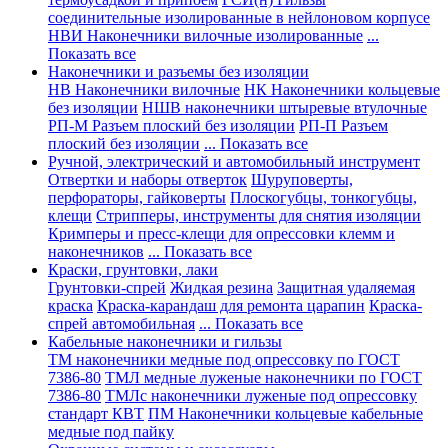
соединительные изолированные в нейлоновом корпусе
НВИ Наконечники вилочные изолированные
...
Показать все
Наконечники и разъемы без изоляции
НВ Наконечники вилочные
НК Наконечники кольцевые
без изоляции
НШВ наконечники штыревые втулочные
РП-М Разъем плоский без изоляции
РП-П Разъем
плоский без изоляции
... Показать все
Ручной, электрический и автомобильный инструмент
Отвертки и наборы отверток
Шуруповерты,
перфораторы, гайковерты
Плоскогубцы, тонкогубцы,
клещи
Стрипперы, инструменты для снятия изоляции
Кримперы и пресс-клещи для опрессовки клемм и
наконечников
... Показать все
Краски, грунтовки, лаки
Грунтовки-спрей
Жидкая резина
Защитная удаляемая
краска
Краска-карандаш для ремонта царапин
Краска-
спрей автомобильная
... Показать все
Кабельные наконечники и гильзы
ТМ наконечники медные под опрессовку по ГОСТ
7386-80
ТМЛ медные луженые наконечники по ГОСТ
7386-80
ТМЛс наконечники луженые под опрессовку
стандарт КВТ
ПМ Наконечники кольцевые кабельные
медные под пайку