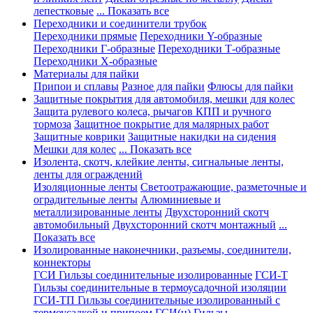
лепестковые
... Показать все
Переходники и соединители трубок
Переходники прямые
Переходники Y-образные
Переходники Г-образные
Переходники Т-образные
Переходники Х-образные
Материалы для пайки
Припои и сплавы
Разное для пайки
Флюсы для пайки
Защитные покрытия для автомобиля, мешки для колес
Защита рулевого колеса, рычагов КПП и ручного
тормоза
Защитное покрытие для малярных работ
Защитные коврики
Защитные накидки на сидения
Мешки для колес
... Показать все
Изолента, скотч, клейкие ленты, сигнальные ленты,
ленты для ограждений
Изоляционные ленты
Светоотражающие, разметочные и
оградительные ленты
Алюминиевые и
металлизированные ленты
Двухсторонний скотч
автомобильный
Двухсторонний скотч монтажный
...
Показать все
Изолированные наконечники, разъемы, соединители,
коннекторы
ГСИ Гильзы соединительные изолированные
ГСИ-Т
Гильзы соединительные в термоусадочной изоляции
ГСИ-ТП Гильзы соединительные изолированный с
термоусадкой и припоем
ГСИ(н) Гильзы