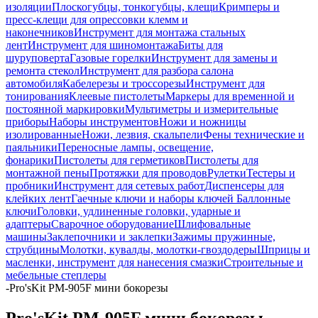
изоляции
Плоскогубцы, тонкогубцы, клещи
Кримперы и
пресс-клещи для опрессовки клемм и
наконечников
Инструмент для монтажа стальных
лент
Инструмент для шиномонтажа
Биты для
шуруповерта
Газовые горелки
Инструмент для замены и
ремонта стекол
Инструмент для разбора салона
автомобиля
Кабелерезы и троссорезы
Инструмент для
тонирования
Клеевые пистолеты
Маркеры для временной и
постоянной маркировки
Мультиметры и измерительные
приборы
Наборы инструментов
Ножи и ножницы
изолированные
Ножи, лезвия, скальпели
Фены технические и
паяльники
Переносные лампы, освещение,
фонарики
Пистолеты для герметиков
Пистолеты для
монтажной пены
Протяжки для проводов
Рулетки
Тестеры и
пробники
Инструмент для сетевых работ
Диспенсеры для
клейких лент
Гаечные ключи и наборы ключей
Баллонные
ключи
Головки, удлиненные головки, ударные и
адаптеры
Сварочное оборудование
Шлифовальные
машины
Заклепочники и заклепки
Зажимы пружинные,
струбцины
Молотки, кувалды, молотки-гвоздодеры
Шприцы и
масленки, инструмент для нанесения смазки
Строительные и
мебельные степлеры
-
Pro'sKit PM-905F мини бокорезы
Pro'sKit PM-905F мини бокорезы