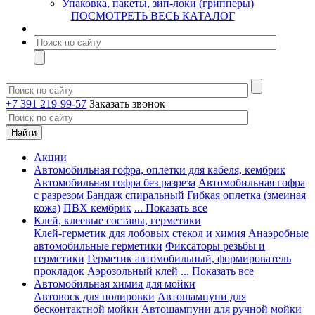
Упаковка, пакеты, зип-локи (грипперы)
ПОСМОТРЕТЬ ВЕСЬ КАТАЛОГ
+7 391 219-99-57
Заказать звонок
Акции
Автомобильная гофра, оплетки для кабеля, кембрик
Автомобильная гофра без разреза
Автомобильная гофра
с разрезом
Бандаж спиральный
Гибкая оплетка (змеиная
кожа)
ПВХ кембрик
... Показать все
Клей, клеевые составы, герметики
Клей-герметик для лобовых стекол и химия
Анаэробные
автомобильные герметики
Фиксаторы резьбы и
герметики
Герметик автомобильный, формирователь
прокладок
Аэрозольный клей
... Показать все
Автомобильная химия для мойки
Автовоск для полировки
Автошампуни для
бесконтактной мойки
Автошампуни для ручной мойки