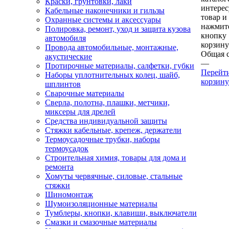
Краски, грунтовки, лаки
интере
Кабельные наконечники и гильзы
товар и
Охранные системы и аксессуары
нажмит
Полировка, ремонт, уход и защита кузова
кнопку
автомобиля
корзину
Провода автомобильные, монтажные,
Общая 
акустические
—
Протирочные материалы, салфетки, губки
Перейт
Наборы уплотнительных колец, шайб,
корзину
шплинтов
Сварочные материалы
Сверла, полотна, плашки, метчики,
миксеры для дрелей
Средства индивидуальной защиты
Стяжки кабельные, крепеж, держатели
Термоусадочные трубки, наборы
термоусадок
Строительная химия, товары для дома и
ремонта
Хомуты червячные, силовые, стальные
стяжки
Шиномонтаж
Шумоизоляционные материалы
Тумблеры, кнопки, клавиши, выключатели
Смазки и смазочные материалы