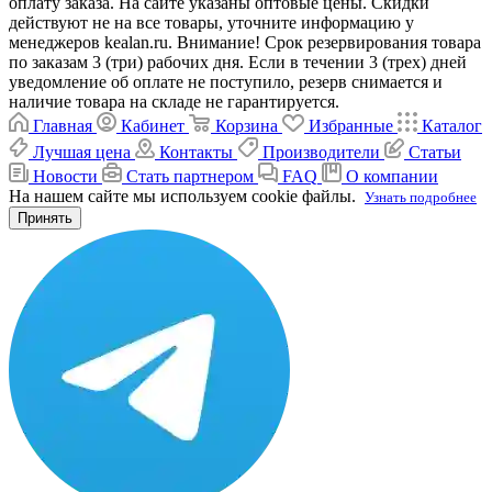
оплату заказа. На сайте указаны оптовые цены. Скидки
действуют не на все товары, уточните информацию у
менеджеров kealan.ru. Внимание! Срок резервирования товара
по заказам 3 (три) рабочих дня. Если в течении 3 (трех) дней
уведомление об оплате не поступило, резерв снимается и
наличие товара на складе не гарантируется.
Главная
Кабинет
Корзина
Избранные
Каталог
Лучшая цена
Контакты
Производители
Статьи
Новости
Стать партнером
FAQ
О компании
На нашем сайте мы используем cookie файлы.
Узнать подробнее
Принять