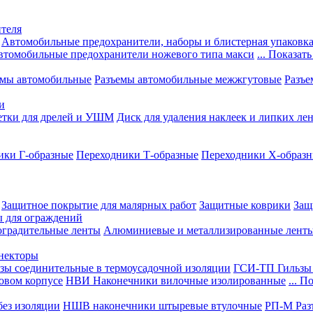
теля
Автомобильные предохранители, наборы и блистерная упаковк
втомобильные предохранители ножевого типа макси
... Показать
емы автомобильные
Разъемы автомобильные межжгутовые
Разъе
и
етки для дрелей и УШМ
Диск для удаления наклеек и липких ле
ики Г-образные
Переходники Т-образные
Переходники Х-образ
Защитное покрытие для малярных работ
Защитные коврики
Защ
ы для ограждений
оградительные ленты
Алюминиевые и металлизированные лент
ннекторы
зы соединительные в термоусадочной изоляции
ГСИ-ТП Гильзы 
овом корпусе
НВИ Наконечники вилочные изолированные
... П
ез изоляции
НШВ наконечники штыревые втулочные
РП-М Раз