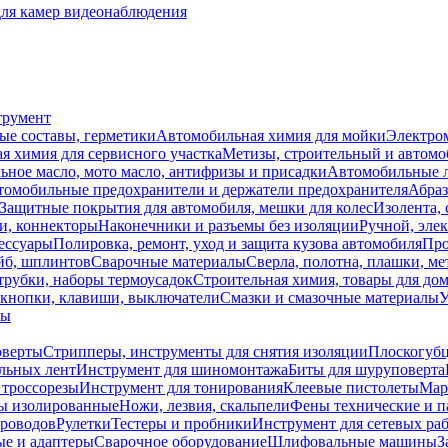
для камер видеонаблюдения
трумент
ые составы, герметики
Автомобильная химия для мойки
Электро
я химия для сервисного участка
Метизы, строительный и автом
ное масло, мото масло, антифризы и присадки
Автомобильные
томобильные предохранители и держатели предохранителя
Абраз
Защитные покрытия для автомобиля, мешки для колес
Изолента, 
и, коннекторы
Наконечники и разъемы без изоляции
Ручной, эле
ессуары
Полировка, ремонт, уход и защита кузова автомобиля
Про
йб, шплинтов
Сварочные материалы
Сверла, полотна, плашки, ме
трубки, наборы термоусадок
Строительная химия, товары для дом
 кнопки, клавиши, выключатели
Смазки и смазочные материалы
У
лы
оверты
Стрипперы, инструменты для снятия изоляции
Плоскогубц
льных лент
Инструмент для шиномонтажа
Биты для шуруповерта
 троссорезы
Инструмент для тонирования
Клеевые пистолеты
Мар
ы изолированные
Ножи, лезвия, скальпели
Фены технические и п
проводов
Рулетки
Тестеры и пробники
Инструмент для сетевых ра
ые и адаптеры
Сварочное оборудование
Шлифовальные машины
З