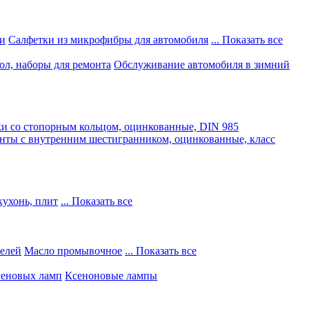
и
Салфетки из микрофибры для автомобиля
... Показать все
ол, наборы для ремонта
Обслуживание автомобиля в зимний
и со стопорным кольцом, оцинкованные, DIN 985
нты с внутренним шестигранником, оцинкованные, класс
кухонь, плит
... Показать все
телей
Масло промывочное
... Показать все
геновых ламп
Ксеноновые лампы