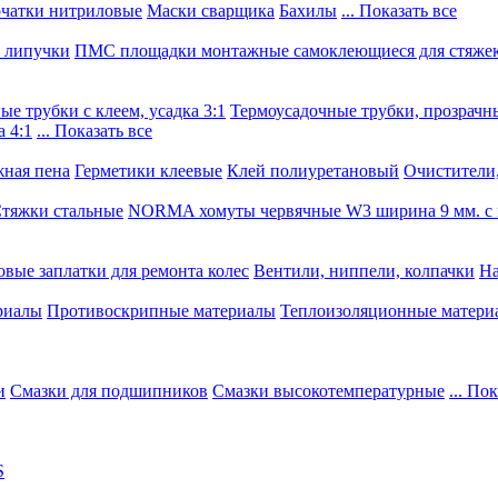
чатки нитриловые
Маски сварщика
Бахилы
... Показать все
, липучки
ПМС площадки монтажные самоклеющиеся для стяже
е трубки с клеем, усадка 3:1
Термоусадочные трубки, прозрачны
 4:1
... Показать все
ная пена
Герметики клеевые
Клей полиуретановый
Очистители,
тяжки стальные
NORMA хомуты червячные W3 ширина 9 мм. с 
овые заплатки для ремонта колес
Вентили, ниппели, колпачки
На
риалы
Противоскрипные материалы
Теплоизоляционные матери
и
Смазки для подшипников
Смазки высокотемпературные
... По
S