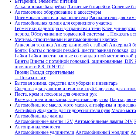
Батарейки, элементы питания
Алкалиновые батарейки
Литиевые батарейки
Солевые ба
Автомоечное оборудование и аксессуары
Пневмораспылители, распылители
Распылители для хим
Автомобильная химия для сервисного участка
Герметики радиатора и устранители течи
Клеи универсал
период
Обслуживание тормозной системы
... Показать вс
Метизы, строительный и автомобильный крепеж
Анкерная техника
Анкер клиновой с гайкой
Анкерный бо
Болты
Болты с полной резьбой, шестигранная головка, 
Гайки
Гайки шестигранные со стандартной метрической 
Винты
Винты с потайной головкой, оцинкованные, DIN 
прочности 8.8, DIN 912
Гвозди
Гвозди строительные
... Показать все
Бытовая химия, средства для уборки и инвентарь
Средства для туалетов и очистки труб
Средства для стир
Паста, крем и лосьоны для очистки рук
Кремы, спреи и лосьоны, защитные средства
Пасты для о
Автомобильное масло, мото масло, антифризы и присадк
Антифриз
Жидкость для гидроусилителя руля
Масло мото
Автомобильные лампы
Автомобильные лампы 12V
Автомобильные лампы 24V
Автопринадлежности
Автомобильные удлинители
Автомобильный молдинг
Ап