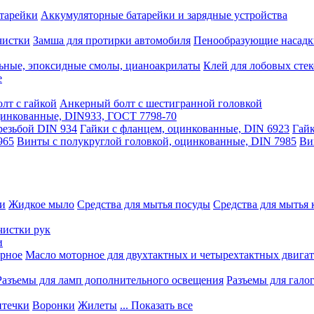
тарейки
Аккумуляторные батарейки и зарядные устройства
чистки
Замша для протирки автомобиля
Пенообразующие насадк
ьные, эпоксидные смолы, цианоакрилаты
Клей для лобовых стек
е
лт с гайкой
Анкерный болт с шестигранной головкой
оцинкованные, DIN933, ГОСТ 7798-70
резьбой DIN 934
Гайки с фланцем, оцинкованные, DIN 6923
Гайк
965
Винты с полукруглой головкой, оцинкованные, DIN 7985
Ви
ки
Жидкое мыло
Средства для мытья посуды
Средства для мытья 
чистки рук
и
рное
Масло моторное для двухтактных и четырехтактных двига
Разъемы для ламп дополнительного освещения
Разъемы для гало
течки
Воронки
Жилеты
... Показать все