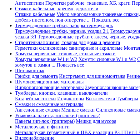
Антисептики
Перчатки рабочие, тканевые, ХБ, краги
Пер
Стяжки кабельные, крепеж, держатели
Стяжки кабельные
Velcro многоразовые тканевые стяжки
дюбель пистоном, под отверстие
... Показать все
Термоусадочные трубки, наборы термоусадок
Термоусадочные трубки, черные, усадка 2:1
Термоусадочны
усадка 3:1
Термоусадочные трубки с клеем, черные, усадка
Строительная химия, товары для дома и ремонта
Герметики силиконовые санитарные и акриловые
Монтаж
Хомуты червячные, силовые, стальные стяжки
Хомуты червячные W1 и W2
Хомуты силовые W1 и W2
С
хомутов и замки
... Показать все
Шиномонтаж
Грибки для ремонта
Инструмент для шиномонтажа
Резин
Шумоизоляционные материалы
Вибропоглощающие материалы
Звукопоглощающие мате
Тумблеры, кнопки, клавиши, выключатели
Батарейные отсеки
Индикаторы
Выключатели
Тумблеры
Смазки и смазочные материалы
Адгезионные смазки
Медные смазки
Силиконовые смазк
Упаковка, пакеты, зип-локи (грипперы)
Пакеты зип-лок (грипперы)
Мешки для мусора
Металлорукав и фитинги
Металлорукав герметичный в ПВХ изоляции Р3-ЦПнг-L
Видеонаблюдение