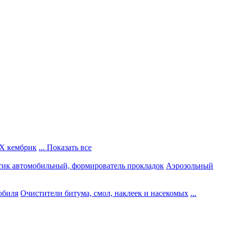
Х кембрик
... Показать все
тик автомобильный, формирователь прокладок
Аэрозольный
обиля
Очистители битума, смол, наклеек и насекомых
...