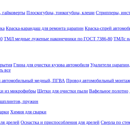
, гайковерты
Плоскогубцы, тонкогубцы, клещи
Стрипперы, инст
ска
Краска-карандаш для ремонта царапин
Краска-спрей автомоб
80
ТМЛ медные луженые наконечники по ГОСТ 7386-80
ТМЛс на
крытия
Глина для очистки кузова автомобиля
Удалители царапин
ть все
 автомобильный медный, ПГВА
Провод автомобильный монта
ки из микрофибры
Щетки для очистки пыли
Вафельное полотно
 шплинтов, пружин
варки
Химия для сварки
ля дрелей
Оснастка и приспособления для дрелей
Сверла по сте