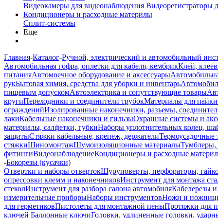
Видеокамеры для видеонаблюдения
Видеорегистраторы 
Кондиционеры и расходные материлы
Сплит-системы
Еще
Главная
-
Каталог
-
Ручной, электрический и автомобильный инс
Автомобильная гофра, оплетки для кабеля, кембрик
Клей, клеев
питания
Автомоечное оборудование и аксессуары
Автомобильна
рук
Бытовая химия, средства для уборки и инвентарь
Автомобиль
пищевым допуском
Автоэлектрика и сопутствующие товары
Ав
круги
Переходники и соединители трубок
Материалы для пайки
ограждений
Изолированные наконечники, разъемы, соединител
лаки
Кабельные наконечники и гильзы
Охранные системы и акс
материалы, салфетки, губки
Наборы уплотнительных колец, ша
защиты
Стяжки кабельные, крепеж, держатели
Термоусадочные 
стяжки
Шиномонтаж
Шумоизоляционные материалы
Тумблеры,
фитинги
Видеонаблюдение
Кондиционеры и расходные матери
-
Бокорезы (кусачки)
Отвертки и наборы отверток
Шуруповерты, перфораторы, гайк
опрессовки клемм и наконечников
Инструмент для монтажа ста
стекол
Инструмент для разбора салона автомобиля
Кабелерезы и
измерительные приборы
Наборы инструментов
Ножи и ножниц
для герметиков
Пистолеты для монтажной пены
Протяжки для 
ключей
Баллонные ключи
Головки, удлиненные головки, ударн