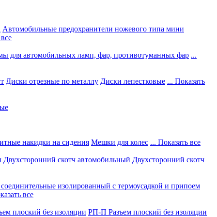
а
Автомобильные предохранители ножевого типа мини
 все
мы для автомобильных ламп, фар, противотуманных фар
...
нт
Диски отрезные по металлу
Диски лепестковые
... Показать
ные
итные накидки на сидения
Мешки для колес
... Показать все
ы
Двухсторонний скотч автомобильный
Двухсторонний скотч
соединительные изолированный с термоусадкой и припоем
оказать все
ъем плоский без изоляции
РП-П Разъем плоский без изоляции