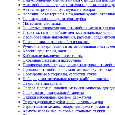
Индустриальная химия и смазки с пищевым допуск
Автомобильные предохранители и держатели пред
Автоэлектрика и сопутствующие товары
Абразивные материалы, наждачная бумага, отрезны
Переходники и соединители трубок
Материалы для пайки
Защитные покрытия для автомобиля, мешки для кол
Изолента, скотч, клейкие ленты, сигнальные ленты
Изолированные наконечники, разъемы, соединител
Наконечники и разъемы без изоляции
Ручной, электрический и автомобильный инструме
Краски, грунтовки, лаки
Кабельные наконечники и гильзы
Охранные системы и аксессуары
Полировка, ремонт, уход и защита кузова автомоби
Провода автомобильные, монтажные, акустические
Протирочные материалы, салфетки, губки
Наборы уплотнительных колец, шайб, шплинтов
Сварочные материалы
Сверла, полотна, плашки, метчики, миксеры для др
Средства индивидуальной защиты
Стяжки кабельные, крепеж, держатели
Термоусадочные трубки, наборы термоусадок
Строительная химия, товары для дома и ремонта
Хомуты червячные, силовые, стальные стяжки