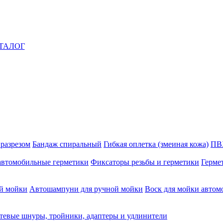
ТАЛОГ
 разрезом
Бандаж спиральный
Гибкая оплетка (змеиная кожа)
ПВ
автомобильные герметики
Фиксаторы резьбы и герметики
Герме
й мойки
Автошампуни для ручной мойки
Воск для мойки автом
тевые шнуры, тройники, адаптеры и удлинители