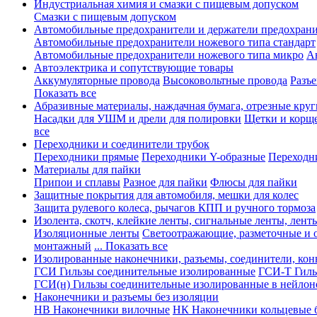
Индустриальная химия и смазки с пищевым допуском
Смазки с пищевым допуском
Автомобильные предохранители и держатели предохрани
Автомобильные предохранители ножевого типа стандарт
Автомобильные предохранители ножевого типа микро
А
Автоэлектрика и сопутствующие товары
Аккумуляторные провода
Высоковольтные провода
Разъ
Показать все
Абразивные материалы, наждачная бумага, отрезные круг
Насадки для УШМ и дрели для полировки
Щетки и корщ
все
Переходники и соединители трубок
Переходники прямые
Переходники Y-образные
Переходн
Материалы для пайки
Припои и сплавы
Разное для пайки
Флюсы для пайки
Защитные покрытия для автомобиля, мешки для колес
Защита рулевого колеса, рычагов КПП и ручного тормоза
Изолента, скотч, клейкие ленты, сигнальные ленты, лент
Изоляционные ленты
Светоотражающие, разметочные и 
монтажный
... Показать все
Изолированные наконечники, разъемы, соединители, ко
ГСИ Гильзы соединительные изолированные
ГСИ-Т Гиль
ГСИ(н) Гильзы соединительные изолированные в нейлон
Наконечники и разъемы без изоляции
НВ Наконечники вилочные
НК Наконечники кольцевые б