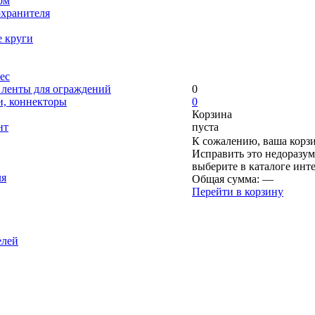
ом
охранителя
е круги
ес
, ленты для ограждений
0
и, коннекторы
0
Корзина
нт
пуста
К сожалению, ваша корзи
Исправить это недоразум
выберите в каталоге инт
ля
Общая сумма:
—
Перейти в корзину
елей