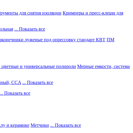
рументы для снятия изоляции
Кримперы и пресс-клещи для
ильная
... Показать все
конечники луженые под опрессовку стандарт КВТ
ПМ
, цветные и универсальные полироли
Мерные емкости, система
жный, CCA
... Показать все
... Показать все
клу и керамике
Метчики
... Показать все