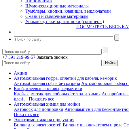
Шиномонтаж
Шумоизоляционные материалы
Тумблеры, кнопки, клавиши, выключатели
Смазки и смазочные материалы
Упаковка, пакеты, зип-локи (грипперы)
ПОСМОТРЕТЬ ВЕСЬ КА
+7 391 219-99-57
Заказать звонок
Акции
Автомобильная гофра, оплетки для кабеля, кембрик
Автомобильная гофра без разреза
Автомобильная гофра с
Клей, клеевые составы, герметики
Клей-герметик для лобовых стекол и химия
Анаэробные 
клей
... Показать все
Автомобильная химия для мойки
Автовоск для полировки
Автошампуни для бесконтактно
Показать все
Электромонтажная продукция
Вилки для электросетей
Вилки с выключателем и реле
Се