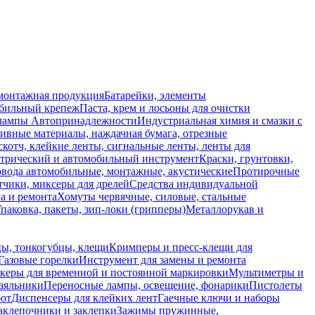
монтажная продукция
Батарейки, элементы
обильный крепеж
Паста, крем и лосьоны для очистки
 лампы
Автопринадлежности
Индустриальная химия и смазки с
ивные материалы, наждачная бумага, отрезные
скотч, клейкие ленты, сигнальные ленты, ленты для
ктрический и автомобильный инструмент
Краски, грунтовки,
вода автомобильные, монтажные, акустические
Протирочные
тчики, миксеры для дрелей
Средства индивидуальной
а и ремонта
Хомуты червячные, силовые, стальные
паковка, пакеты, зип-локи (грипперы)
Металлорукав и
ы, тонкогубцы, клещи
Кримперы и пресс-клещи для
Газовые горелки
Инструмент для замены и ремонта
керы для временной и постоянной маркировки
Мультиметры и
аяльники
Переносные лампы, освещение, фонарики
Пистолеты
бот
Диспенсеры для клейких лент
Гаечные ключи и наборы
аклепочники и заклепки
Зажимы пружинные,