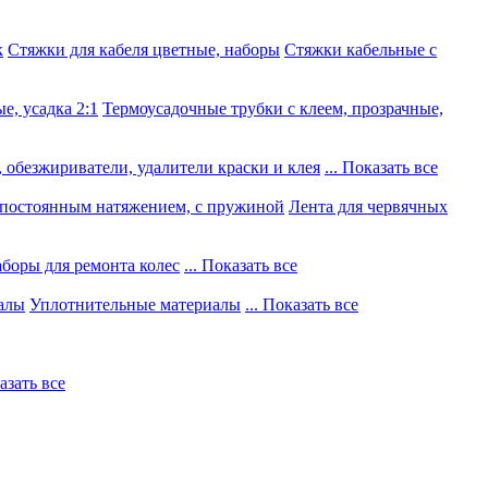
к
Стяжки для кабеля цветные, наборы
Стяжки кабельные с
е, усадка 2:1
Термоусадочные трубки с клеем, прозрачные,
 обезжириватели, удалители краски и клея
... Показать все
постоянным натяжением, с пружиной
Лента для червячных
боры для ремонта колес
... Показать все
алы
Уплотнительные материалы
... Показать все
казать все