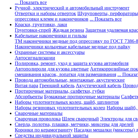
... Показать все
Ручной, электрический и автомобильный инструмент
Отвертки и наборы отверток
Шуруповерты, перфораторы
опрессовки клемм и наконечников
... Показать все
Краски, грунтовки, лаки
Грунтовки-спрей
Жидкая резина
Защитная удаляемая кра
Кабельные наконечники и гильзы
ТМ наконечники медные под опрессовку по ГОСТ 7386-
Наконечники кольцевые кабельные медные под пайку
Охранные системы и аксессуары
Автосигнализации
Полировка, ремонт, уход и защита кузова автомобиля
Автополироли для кузова цветные
Антикоррозийные по
смешивания красок, лопатки для размешивания
... Показа
Провода автомобильные, монтажные, акустические
Витая пара
Греющий кабель
Акустический кабель
Провод
Протирочные материалы, салфетки, губки
Абсорбьенты
Бумажные протирочные материалы
Салфет
Наборы уплотнительных колец, шайб, шплинтов
Наборы резиновых уплотнительных колец
Наборы шайб,
Сварочные материалы
Сварочная проволока
Шлем сварочный
Электроды для с
Сверла, полотна, плашки, метчики, миксеры для дрелей
Коронки по керамограниту
Насадки мешалки (миксеры) д
Средства индивидуальной защиты