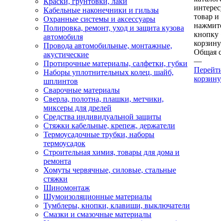
Краски, грунтовки, лаки
интере
Кабельные наконечники и гильзы
товар и
Охранные системы и аксессуары
нажмит
Полировка, ремонт, уход и защита кузова
кнопку
автомобиля
корзину
Провода автомобильные, монтажные,
Общая 
акустические
—
Протирочные материалы, салфетки, губки
Перейт
Наборы уплотнительных колец, шайб,
корзину
шплинтов
Сварочные материалы
Сверла, полотна, плашки, метчики,
миксеры для дрелей
Средства индивидуальной защиты
Стяжки кабельные, крепеж, держатели
Термоусадочные трубки, наборы
термоусадок
Строительная химия, товары для дома и
ремонта
Хомуты червячные, силовые, стальные
стяжки
Шиномонтаж
Шумоизоляционные материалы
Тумблеры, кнопки, клавиши, выключатели
Смазки и смазочные материалы