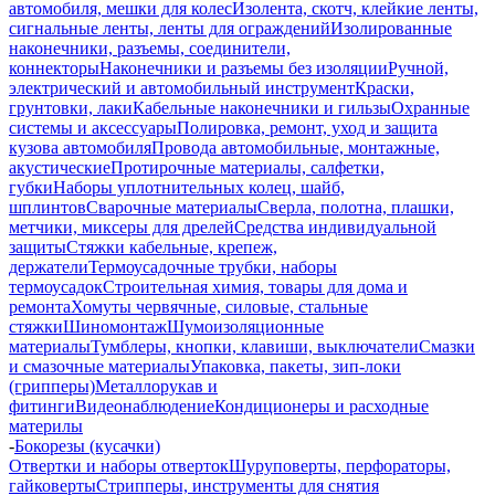
автомобиля, мешки для колес
Изолента, скотч, клейкие ленты,
сигнальные ленты, ленты для ограждений
Изолированные
наконечники, разъемы, соединители,
коннекторы
Наконечники и разъемы без изоляции
Ручной,
электрический и автомобильный инструмент
Краски,
грунтовки, лаки
Кабельные наконечники и гильзы
Охранные
системы и аксессуары
Полировка, ремонт, уход и защита
кузова автомобиля
Провода автомобильные, монтажные,
акустические
Протирочные материалы, салфетки,
губки
Наборы уплотнительных колец, шайб,
шплинтов
Сварочные материалы
Сверла, полотна, плашки,
метчики, миксеры для дрелей
Средства индивидуальной
защиты
Стяжки кабельные, крепеж,
держатели
Термоусадочные трубки, наборы
термоусадок
Строительная химия, товары для дома и
ремонта
Хомуты червячные, силовые, стальные
стяжки
Шиномонтаж
Шумоизоляционные
материалы
Тумблеры, кнопки, клавиши, выключатели
Смазки
и смазочные материалы
Упаковка, пакеты, зип-локи
(грипперы)
Металлорукав и
фитинги
Видеонаблюдение
Кондиционеры и расходные
материлы
-
Бокорезы (кусачки)
Отвертки и наборы отверток
Шуруповерты, перфораторы,
гайковерты
Стрипперы, инструменты для снятия