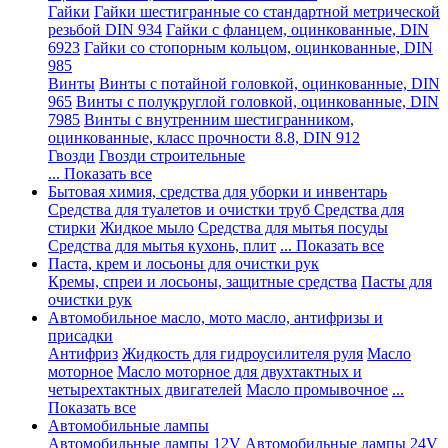
Гайки
Гайки шестигранные со стандартной метрической
резьбой DIN 934
Гайки с фланцем, оцинкованные, DIN
6923
Гайки со стопорным кольцом, оцинкованные, DIN
985
Винты
Винты с потайной головкой, оцинкованные, DIN
965
Винты с полукруглой головкой, оцинкованные, DIN
7985
Винты с внутренним шестигранником,
оцинкованные, класс прочности 8.8, DIN 912
Гвозди
Гвозди строительные
... Показать все
Бытовая химия, средства для уборки и инвентарь
Средства для туалетов и очистки труб
Средства для
стирки
Жидкое мыло
Средства для мытья посуды
Средства для мытья кухонь, плит
... Показать все
Паста, крем и лосьоны для очистки рук
Кремы, спреи и лосьоны, защитные средства
Пасты для
очистки рук
Автомобильное масло, мото масло, антифризы и
присадки
Антифриз
Жидкость для гидроусилителя руля
Масло
моторное
Масло моторное для двухтактных и
четырехтактных двигателей
Масло промывочное
...
Показать все
Автомобильные лампы
Автомобильные лампы 12V
Автомобильные лампы 24V