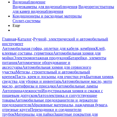
Видеонаблюдение
Видеокамеры для видеонаблюдения
Видеорегистраторы
для камер видеонаблюдения
Кондиционеры и расходные материлы
Сплит-системы
Еще
Главная
-
Каталог
-
Ручной, электрический и автомобильный
инструмент
Автомобильная гофра, оплетки для кабеля, кембрик
Клей,
клеевые составы, герметики
Автомобильная химия для
мойки
Электромонтажная продукция
Батарейки, элементы
питания
Автомоечное оборудование и
аксессуары
Автомобильная химия для сервисного
участка
Метизы, строительный и автомобильный
крепеж
Паста, крем и лосьоны для очистки рук
Бытовая химия,
средства для уборки и инвентарь
Автомобильное масло, мото
масло, антифризы и присадки
Автомобильные лампы
Автопринадлежности
Индустриальная химия и смазки с
пищевым допуском
Автоэлектрика и сопутствующие
товары
Автомобильные предохранители и держатели
предохранителя
Абразивные материалы, наждачная бумага,
отрезные круги
Переходники и соединители
трубок
Материалы для пайки
Защитные покрытия для