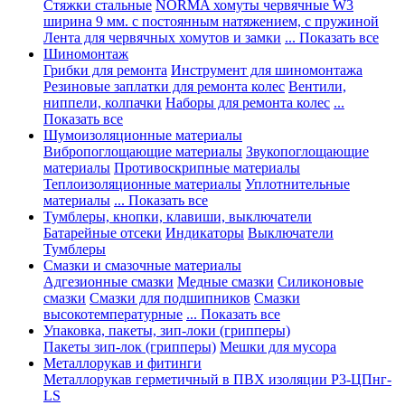
Стяжки стальные
NORMA хомуты червячные W3
ширина 9 мм. с постоянным натяжением, с пружиной
Лента для червячных хомутов и замки
... Показать все
Шиномонтаж
Грибки для ремонта
Инструмент для шиномонтажа
Резиновые заплатки для ремонта колес
Вентили,
ниппели, колпачки
Наборы для ремонта колес
...
Показать все
Шумоизоляционные материалы
Вибропоглощающие материалы
Звукопоглощающие
материалы
Противоскрипные материалы
Теплоизоляционные материалы
Уплотнительные
материалы
... Показать все
Тумблеры, кнопки, клавиши, выключатели
Батарейные отсеки
Индикаторы
Выключатели
Тумблеры
Смазки и смазочные материалы
Адгезионные смазки
Медные смазки
Силиконовые
смазки
Смазки для подшипников
Смазки
высокотемпературные
... Показать все
Упаковка, пакеты, зип-локи (грипперы)
Пакеты зип-лок (грипперы)
Мешки для мусора
Металлорукав и фитинги
Металлорукав герметичный в ПВХ изоляции Р3-ЦПнг-
LS