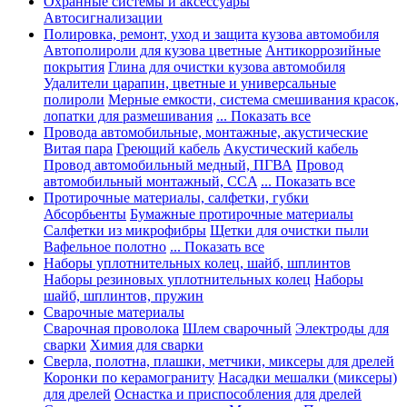
Охранные системы и аксессуары
Автосигнализации
Полировка, ремонт, уход и защита кузова автомобиля
Автополироли для кузова цветные
Антикоррозийные
покрытия
Глина для очистки кузова автомобиля
Удалители царапин, цветные и универсальные
полироли
Мерные емкости, система смешивания красок,
лопатки для размешивания
... Показать все
Провода автомобильные, монтажные, акустические
Витая пара
Греющий кабель
Акустический кабель
Провод автомобильный медный, ПГВА
Провод
автомобильный монтажный, CCA
... Показать все
Протирочные материалы, салфетки, губки
Абсорбьенты
Бумажные протирочные материалы
Салфетки из микрофибры
Щетки для очистки пыли
Вафельное полотно
... Показать все
Наборы уплотнительных колец, шайб, шплинтов
Наборы резиновых уплотнительных колец
Наборы
шайб, шплинтов, пружин
Сварочные материалы
Сварочная проволока
Шлем сварочный
Электроды для
сварки
Химия для сварки
Сверла, полотна, плашки, метчики, миксеры для дрелей
Коронки по керамограниту
Насадки мешалки (миксеры)
для дрелей
Оснастка и приспособления для дрелей