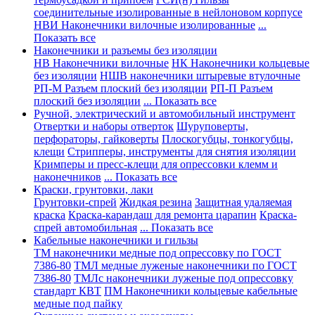
соединительные изолированные в нейлоновом корпусе
НВИ Наконечники вилочные изолированные
...
Показать все
Наконечники и разъемы без изоляции
НВ Наконечники вилочные
НК Наконечники кольцевые
без изоляции
НШВ наконечники штыревые втулочные
РП-М Разъем плоский без изоляции
РП-П Разъем
плоский без изоляции
... Показать все
Ручной, электрический и автомобильный инструмент
Отвертки и наборы отверток
Шуруповерты,
перфораторы, гайковерты
Плоскогубцы, тонкогубцы,
клещи
Стрипперы, инструменты для снятия изоляции
Кримперы и пресс-клещи для опрессовки клемм и
наконечников
... Показать все
Краски, грунтовки, лаки
Грунтовки-спрей
Жидкая резина
Защитная удаляемая
краска
Краска-карандаш для ремонта царапин
Краска-
спрей автомобильная
... Показать все
Кабельные наконечники и гильзы
ТМ наконечники медные под опрессовку по ГОСТ
7386-80
ТМЛ медные луженые наконечники по ГОСТ
7386-80
ТМЛс наконечники луженые под опрессовку
стандарт КВТ
ПМ Наконечники кольцевые кабельные
медные под пайку