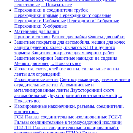
лепестковые
... Показать все
Переходники и соединители трубок
Переходники прямые
Переходники Y-образные
Переходники Г-образные
Переходники Т-образные
Переходники Х-образные
Материалы для пайки
Припои и сплавы
Разное для пайки
Флюсы для пайки
Защитные покрытия для автомобиля, мешки для колес
Защита рулевого колеса, рычагов КПП и ручного
тормоза
Защитное покрытие для малярных работ
Защитные коврики
Защитные накидки на сидения
Мешки для колес
... Показать все
Изолента, скотч, клейкие ленты, сигнальные ленты,
ленты для ограждений
Изоляционные ленты
Светоотражающие, разметочные и
оградительные ленты
Алюминиевые и
металлизированные ленты
Двухсторонний скотч
автомобильный
Двухсторонний скотч монтажный
...
Показать все
Изолированные наконечники, разъемы, соединители,
коннекторы
ГСИ Гильзы соединительные изолированные
ГСИ-Т
Гильзы соединительные в термоусадочной изоляции
ГСИ-ТП Гильзы соединительные изолированный с
термоусадкой и припоем
ГСИ(н) Гильзы