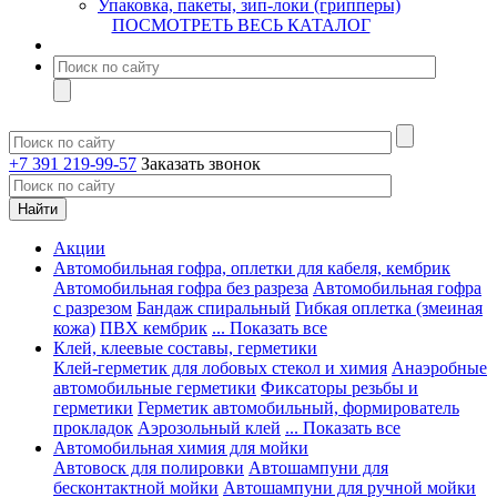
Упаковка, пакеты, зип-локи (грипперы)
ПОСМОТРЕТЬ ВЕСЬ КАТАЛОГ
+7 391 219-99-57
Заказать звонок
Акции
Автомобильная гофра, оплетки для кабеля, кембрик
Автомобильная гофра без разреза
Автомобильная гофра
с разрезом
Бандаж спиральный
Гибкая оплетка (змеиная
кожа)
ПВХ кембрик
... Показать все
Клей, клеевые составы, герметики
Клей-герметик для лобовых стекол и химия
Анаэробные
автомобильные герметики
Фиксаторы резьбы и
герметики
Герметик автомобильный, формирователь
прокладок
Аэрозольный клей
... Показать все
Автомобильная химия для мойки
Автовоск для полировки
Автошампуни для
бесконтактной мойки
Автошампуни для ручной мойки