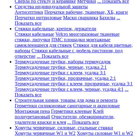
Сверла по стеклу и керамике
Метчики
... Показать все
Средства индивидуальной защиты
Антисептики
Перчатки рабочие, тканевые, ХБ, краги
Перчатки нитриловые
Маски сварщика
Бахилы
...
Показать все
Стяжки кабельные, крепеж, держатели
Стяжки кабельные
Velcro многоразовые тканевые
стяжки, липучки
ПМС площадки монтажные
самоклеющиеся для стяжек
Стяжки для кабеля цветные,
наборы
Стяжки кабельные с дюбель пистоном, под
отверстие
... Показать все
Термоусадочные трубки, наборы термоусадок
Термоусадочные трубки, черные, усадка 2:1
Термоусадочные трубки с клеем, усадка 3:1
Термоусадочные трубки, прозрачные, усадка 2:1
Термоусадочные трубки с клеем, прозрачные, усадка 3:1
Термоусадочные трубки с клеем, черные, усадка 4:1
...
Показать все
Строительная химия, товары для дома и ремонта
Герметики силиконовые санитарные и акриловые
Монтажная пена
Герметики клеевые
Клей
полиуретановый
Очистители, обезжириватели,
удалители краски и клея
... Показать все
Хомуты червячные, силовые, стальные стяжки
Хомуты червячные W1 и W2
Хомуты силовые W1 и W2