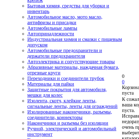
крепеж
Бытовая химия, средства для уборки и
инвентарь
Автомобильное масло, мото масло,
антифризы и присадки
Автомобильные лампы
Автопринадлежности
Индустриальная химия и смазки с пищевым
допуском
Автомобильные предохранители и
держатели предохранителя
Автоэлектрика и сопутствующие товары
Абразивные материалы, наждачная бумага,
отрезные круги
0
Переходники и соединители трубок
0
Материалы для пайки
Корзин
Защитные покрытия для автомобиля,
пуста
мешки для колес
К сожа
Изолента, скотч, клейкие ленты,
ваша ко
сигнальные ленты, ленты для ограждений
пуста.
Изолированные наконечники, разъемы,
Исправи
соединители, коннекторы
недора
Наконечники и разъемы без изоляции
очень п
Ручной, электрический и автомобильный
выберит
инструмент
каталог