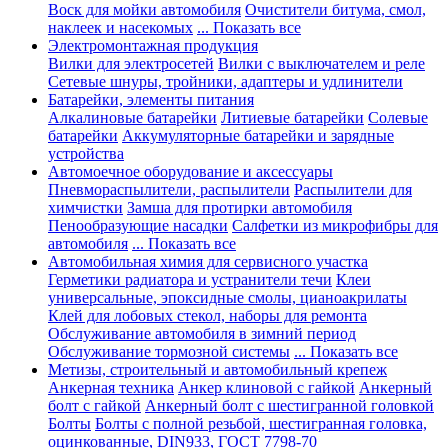
Воск для мойки автомобиля
Очистители битума, смол,
наклеек и насекомых
... Показать все
Электромонтажная продукция
Вилки для электросетей
Вилки с выключателем и реле
Сетевые шнуры, тройники, адаптеры и удлинители
Батарейки, элементы питания
Алкалиновые батарейки
Литиевые батарейки
Солевые
батарейки
Аккумуляторные батарейки и зарядные
устройства
Автомоечное оборудование и аксессуары
Пневмораспылители, распылители
Распылители для
химчистки
Замша для протирки автомобиля
Пенообразующие насадки
Салфетки из микрофибры для
автомобиля
... Показать все
Автомобильная химия для сервисного участка
Герметики радиатора и устранители течи
Клеи
универсальные, эпоксидные смолы, цианоакрилаты
Клей для лобовых стекол, наборы для ремонта
Обслуживание автомобиля в зимний период
Обслуживание тормозной системы
... Показать все
Метизы, строительный и автомобильный крепеж
Анкерная техника
Анкер клиновой с гайкой
Анкерный
болт с гайкой
Анкерный болт с шестигранной головкой
Болты
Болты с полной резьбой, шестигранная головка,
оцинкованные, DIN933, ГОСТ 7798-70