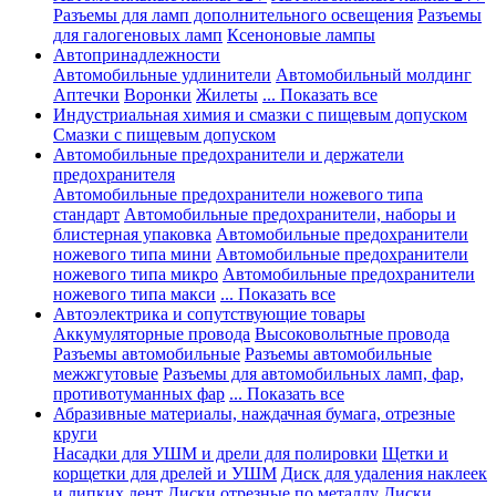
Разъемы для ламп дополнительного освещения
Разъемы
для галогеновых ламп
Ксеноновые лампы
Автопринадлежности
Автомобильные удлинители
Автомобильный молдинг
Аптечки
Воронки
Жилеты
... Показать все
Индустриальная химия и смазки с пищевым допуском
Смазки с пищевым допуском
Автомобильные предохранители и держатели
предохранителя
Автомобильные предохранители ножевого типа
стандарт
Автомобильные предохранители, наборы и
блистерная упаковка
Автомобильные предохранители
ножевого типа мини
Автомобильные предохранители
ножевого типа микро
Автомобильные предохранители
ножевого типа макси
... Показать все
Автоэлектрика и сопутствующие товары
Аккумуляторные провода
Высоковольтные провода
Разъемы автомобильные
Разъемы автомобильные
межжгутовые
Разъемы для автомобильных ламп, фар,
противотуманных фар
... Показать все
Абразивные материалы, наждачная бумага, отрезные
круги
Насадки для УШМ и дрели для полировки
Щетки и
корщетки для дрелей и УШМ
Диск для удаления наклеек
и липких лент
Диски отрезные по металлу
Диски