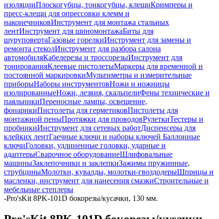
изоляции
Плоскогубцы, тонкогубцы, клещи
Кримперы и
пресс-клещи для опрессовки клемм и
наконечников
Инструмент для монтажа стальных
лент
Инструмент для шиномонтажа
Биты для
шуруповерта
Газовые горелки
Инструмент для замены и
ремонта стекол
Инструмент для разбора салона
автомобиля
Кабелерезы и троссорезы
Инструмент для
тонирования
Клеевые пистолеты
Маркеры для временной и
постоянной маркировки
Мультиметры и измерительные
приборы
Наборы инструментов
Ножи и ножницы
изолированные
Ножи, лезвия, скальпели
Фены технические и
паяльники
Переносные лампы, освещение,
фонарики
Пистолеты для герметиков
Пистолеты для
монтажной пены
Протяжки для проводов
Рулетки
Тестеры и
пробники
Инструмент для сетевых работ
Диспенсеры для
клейких лент
Гаечные ключи и наборы ключей
Баллонные
ключи
Головки, удлиненные головки, ударные и
адаптеры
Сварочное оборудование
Шлифовальные
машины
Заклепочники и заклепки
Зажимы пружинные,
струбцины
Молотки, кувалды, молотки-гвоздодеры
Шприцы и
масленки, инструмент для нанесения смазки
Строительные и
мебельные степлеры
-
Pro'sKit 8PK-101D бокорезы/кусачки, 130 мм.
Pro'sKit 8PK-101D бокорезы/кусачки,