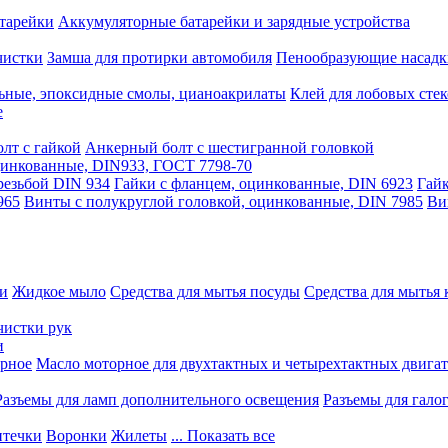
тарейки
Аккумуляторные батарейки и зарядные устройства
чистки
Замша для протирки автомобиля
Пенообразующие насадк
ьные, эпоксидные смолы, цианоакрилаты
Клей для лобовых стек
е
лт с гайкой
Анкерный болт с шестигранной головкой
оцинкованные, DIN933, ГОСТ 7798-70
резьбой DIN 934
Гайки с фланцем, оцинкованные, DIN 6923
Гайк
965
Винты с полукруглой головкой, оцинкованные, DIN 7985
Ви
ки
Жидкое мыло
Средства для мытья посуды
Средства для мытья 
чистки рук
и
рное
Масло моторное для двухтактных и четырехтактных двига
Разъемы для ламп дополнительного освещения
Разъемы для гало
течки
Воронки
Жилеты
... Показать все