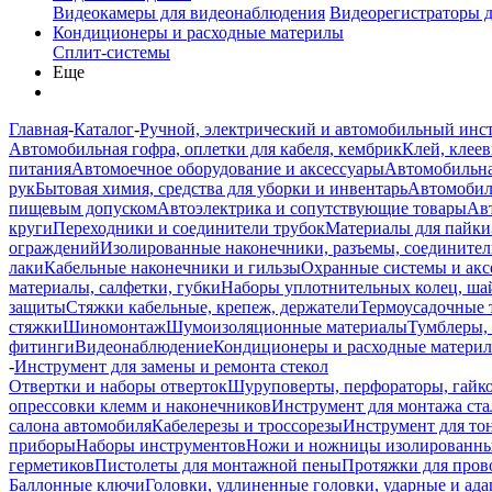
Видеокамеры для видеонаблюдения
Видеорегистраторы 
Кондиционеры и расходные материлы
Сплит-системы
Еще
Главная
-
Каталог
-
Ручной, электрический и автомобильный инс
Автомобильная гофра, оплетки для кабеля, кембрик
Клей, клеев
питания
Автомоечное оборудование и аксессуары
Автомобильна
рук
Бытовая химия, средства для уборки и инвентарь
Автомобиль
пищевым допуском
Автоэлектрика и сопутствующие товары
Ав
круги
Переходники и соединители трубок
Материалы для пайки
ограждений
Изолированные наконечники, разъемы, соединител
лаки
Кабельные наконечники и гильзы
Охранные системы и акс
материалы, салфетки, губки
Наборы уплотнительных колец, ша
защиты
Стяжки кабельные, крепеж, держатели
Термоусадочные 
стяжки
Шиномонтаж
Шумоизоляционные материалы
Тумблеры,
фитинги
Видеонаблюдение
Кондиционеры и расходные матери
-
Инструмент для замены и ремонта стекол
Отвертки и наборы отверток
Шуруповерты, перфораторы, гайк
опрессовки клемм и наконечников
Инструмент для монтажа ста
салона автомобиля
Кабелерезы и троссорезы
Инструмент для то
приборы
Наборы инструментов
Ножи и ножницы изолированн
герметиков
Пистолеты для монтажной пены
Протяжки для пров
Баллонные ключи
Головки, удлиненные головки, ударные и ад