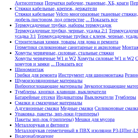
Антисептики
Перчатки рабочие, тканевые, ХБ, краги
Пер
Стяжки кабельные, крепеж, держатели
Стяжки кабельные
Velcro многоразовые тканевые стяжки
дюбель пистоном, под отверстие
... Показать все
Термоусадочные трубки, наборы термоусадок
Термоусадочные трубки, черные, усадка 2:1
Термоусадочны
усадка 3:1
Термоусадочные трубки с клеем, черные, усадка
Строительная химия, товары для дома и ремонта
Герметики силиконовые санитарные и акриловые
Монтаж
Хомуты червячные, силовые, стальные стяжки
Хомуты червячные W1 и W2
Хомуты силовые W1 и W2
С
хомутов и замки
... Показать все
Шиномонтаж
Грибки для ремонта
Инструмент для шиномонтажа
Резин
Шумоизоляционные материалы
Вибропоглощающие материалы
Звукопоглощающие мате
Тумблеры, кнопки, клавиши, выключатели
Батарейные отсеки
Индикаторы
Выключатели
Тумблеры
Смазки и смазочные материалы
Адгезионные смазки
Медные смазки
Силиконовые смазк
Упаковка, пакеты, зип-локи (грипперы)
Пакеты зип-лок (грипперы)
Мешки для мусора
Металлорукав и фитинги
Металлорукав герметичный в ПВХ изоляции Р3-ЦПнг-L
Видеонаблюдение