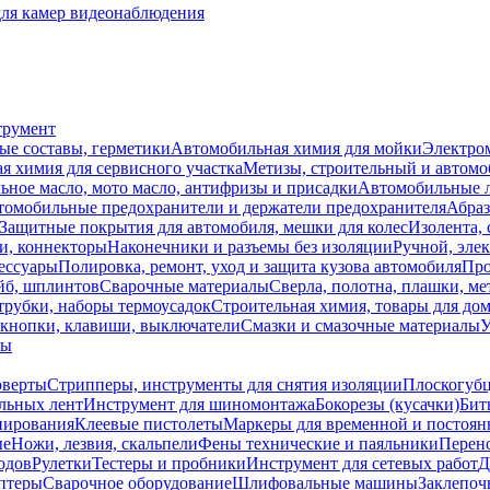
для камер видеонаблюдения
трумент
ые составы, герметики
Автомобильная химия для мойки
Электро
я химия для сервисного участка
Метизы, строительный и автом
ное масло, мото масло, антифризы и присадки
Автомобильные
томобильные предохранители и держатели предохранителя
Абраз
Защитные покрытия для автомобиля, мешки для колес
Изолента, 
и, коннекторы
Наконечники и разъемы без изоляции
Ручной, эле
ессуары
Полировка, ремонт, уход и защита кузова автомобиля
Про
йб, шплинтов
Сварочные материалы
Сверла, полотна, плашки, ме
трубки, наборы термоусадок
Строительная химия, товары для дом
 кнопки, клавиши, выключатели
Смазки и смазочные материалы
У
лы
оверты
Стрипперы, инструменты для снятия изоляции
Плоскогубц
льных лент
Инструмент для шиномонтажа
Бокорезы (кусачки)
Бит
нирования
Клеевые пистолеты
Маркеры для временной и постоян
ые
Ножи, лезвия, скальпели
Фены технические и паяльники
Перен
одов
Рулетки
Тестеры и пробники
Инструмент для сетевых работ
Д
аптеры
Сварочное оборудование
Шлифовальные машины
Заклепоч