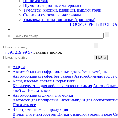
Шиномонтаж
Шумоизоляционные материалы
Тумблеры, кнопки, клавиши, выключатели
Смазки и смазочные материалы
Упаковка, пакеты, зип-локи (грипперы)
ПОСМОТРЕТЬ ВЕСЬ КА
+7 391 219-99-57
Заказать звонок
Акции
Автомобильная гофра, оплетки для кабеля, кембрик
Автомобильная гофра без разреза
Автомобильная гофра с
Клей, клеевые составы, герметики
Клей-герметик для лобовых стекол и химия
Анаэробные 
клей
... Показать все
Автомобильная химия для мойки
Автовоск для полировки
Автошампуни для бесконтактно
Показать все
Электромонтажная продукция
Вилки для электросетей
Вилки с выключателем и реле
Се