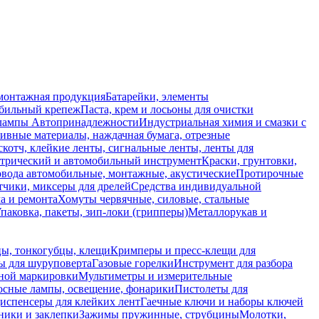
монтажная продукция
Батарейки, элементы
обильный крепеж
Паста, крем и лосьоны для очистки
 лампы
Автопринадлежности
Индустриальная химия и смазки с
ивные материалы, наждачная бумага, отрезные
скотч, клейкие ленты, сигнальные ленты, ленты для
ктрический и автомобильный инструмент
Краски, грунтовки,
вода автомобильные, монтажные, акустические
Протирочные
тчики, миксеры для дрелей
Средства индивидуальной
а и ремонта
Хомуты червячные, силовые, стальные
паковка, пакеты, зип-локи (грипперы)
Металлорукав и
ы, тонкогубцы, клещи
Кримперы и пресс-клещи для
ы для шуруповерта
Газовые горелки
Инструмент для разбора
ной маркировки
Мультиметры и измерительные
осные лампы, освещение, фонарики
Пистолеты для
испенсеры для клейких лент
Гаечные ключи и наборы ключей
ники и заклепки
Зажимы пружинные, струбцины
Молотки,