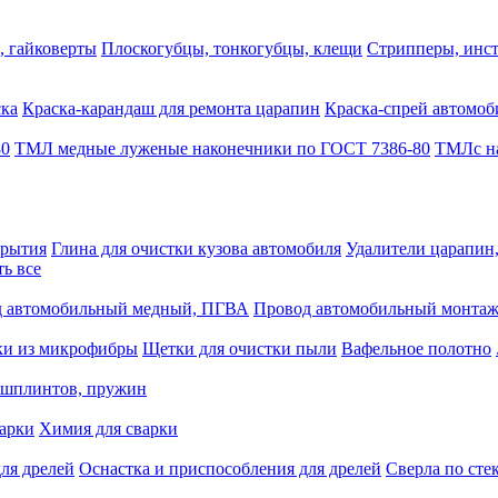
, гайковерты
Плоскогубцы, тонкогубцы, клещи
Стрипперы, инст
ска
Краска-карандаш для ремонта царапин
Краска-спрей автомоб
80
ТМЛ медные луженые наконечники по ГОСТ 7386-80
ТМЛс на
крытия
Глина для очистки кузова автомобиля
Удалители царапин
ть все
 автомобильный медный, ПГВА
Провод автомобильный монта
ки из микрофибры
Щетки для очистки пыли
Вафельное полотно
 шплинтов, пружин
варки
Химия для сварки
ля дрелей
Оснастка и приспособления для дрелей
Сверла по сте