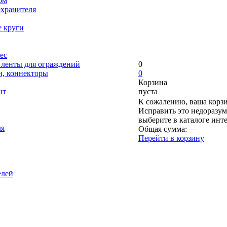
ом
охранителя
е круги
ес
, ленты для ограждений
0
и, коннекторы
0
Корзина
нт
пуста
К сожалению, ваша корзи
Исправить это недоразум
выберите в каталоге инт
ля
Общая сумма:
—
Перейти в корзину
елей