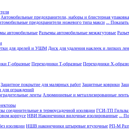
теля
Автомобильные предохранители, наборы и блистерная упаковк
втомобильные предохранители ножевого типа макси
... Показать
емы автомобильные
Разъемы автомобильные межжгутовые
Разъе
и
етки для дрелей и УШМ
Диск для удаления наклеек и липких ле
ики Г-образные
Переходники Т-образные
Переходники Х-образ
Защитное покрытие для малярных работ
Защитные коврики
Защ
ы для ограждений
оградительные ленты
Алюминиевые и металлизированные лент
ннекторы
зы соединительные в термоусадочной изоляции
ГСИ-ТП Гильзы 
овом корпусе
НВИ Наконечники вилочные изолированные
... П
ез изоляции
НШВ наконечники штыревые втулочные
РП-М Раз