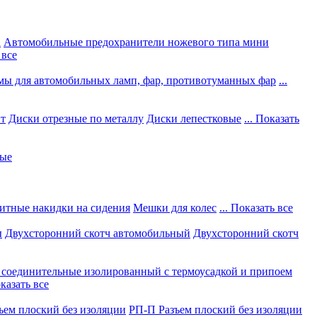
а
Автомобильные предохранители ножевого типа мини
 все
мы для автомобильных ламп, фар, противотуманных фар
...
нт
Диски отрезные по металлу
Диски лепестковые
... Показать
ные
итные накидки на сидения
Мешки для колес
... Показать все
ы
Двухсторонний скотч автомобильный
Двухсторонний скотч
соединительные изолированный с термоусадкой и припоем
оказать все
ъем плоский без изоляции
РП-П Разъем плоский без изоляции