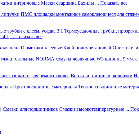
чатки нитриловые
Маски сварщика
Бахилы
... Показать все
, липучки
ПМС площадки монтажные самоклеющиеся для стяже
е трубки с клеем, усадка 3:1
Термоусадочные трубки, прозрачны
 4:1
... Показать все
ная пена
Герметики клеевые
Клей полиуретановый
Очистители,
тяжки стальные
NORMA хомуты червячные W3 ширина 9 мм. с 
овые заплатки для ремонта колес
Вентили, ниппели, колпачки
На
риалы
Противоскрипные материалы
Теплоизоляционные матери
и
Смазки для подшипников
Смазки высокотемпературные
... По
S