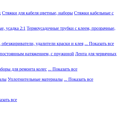
к
Стяжки для кабеля цветные, наборы
Стяжки кабельные с
е, усадка 2:1
Термоусадочные трубки с клеем, прозрачные,
 обезжириватели, удалители краски и клея
... Показать все
постоянным натяжением, с пружиной
Лента для червячных
боры для ремонта колес
... Показать все
алы
Уплотнительные материалы
... Показать все
казать все