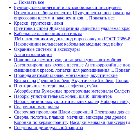
... Показать все
Ручной, электрический и автомобильный инструмент
Отвертки и наборы отверток
Шуруповерты, перфораторы
опрессовки клемм и наконечников
... Показать все
Краски, грунтовки, лаки
Грунтовки-спрей
Жидкая резина
Защитная удаляемая кра
Кабельные наконечники и гильзы
ТМ наконечники медные под опрессовку по ГОСТ 7386-
Наконечники кольцевые кабельные медные под пайку
Охранные системы и аксессуары
Автосигнализации
Полировка, ремонт, уход и защита кузова автомобиля
Автополироли для кузова цветные
Антикоррозийные по
смешивания красок, лопатки для размешивания
... Показа
Провода автомобильные, монтажные, акустические
Витая пара
Греющий кабель
Акустический кабель
Провод
Протирочные материалы, салфетки, губки
Абсорбьенты
Бумажные протирочные материалы
Салфет
Наборы уплотнительных колец, шайб, шплинтов
Наборы резиновых уплотнительных колец
Наборы шайб,
Сварочные материалы
Сварочная проволока
Шлем сварочный
Электроды для с
Сверла, полотна, плашки, метчики, миксеры для дрелей
Коронки по керамограниту
Насадки мешалки (миксеры) д
Средства индивидуальной защиты