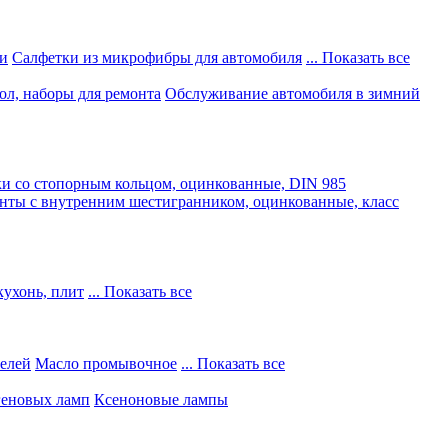
и
Салфетки из микрофибры для автомобиля
... Показать все
ол, наборы для ремонта
Обслуживание автомобиля в зимний
и со стопорным кольцом, оцинкованные, DIN 985
нты с внутренним шестигранником, оцинкованные, класс
кухонь, плит
... Показать все
телей
Масло промывочное
... Показать все
геновых ламп
Ксеноновые лампы