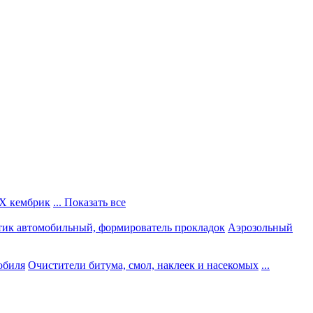
Х кембрик
... Показать все
тик автомобильный, формирователь прокладок
Аэрозольный
обиля
Очистители битума, смол, наклеек и насекомых
...