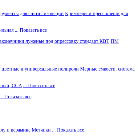
рументы для снятия изоляции
Кримперы и пресс-клещи для
ильная
... Показать все
конечники луженые под опрессовку стандарт КВТ
ПМ
, цветные и универсальные полироли
Мерные емкости, система
жный, CCA
... Показать все
... Показать все
клу и керамике
Метчики
... Показать все