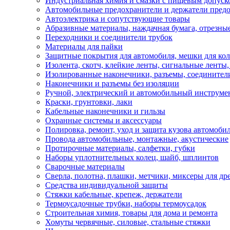
Индустриальная химия и смазки с пищевым допуск
Автомобильные предохранители и держатели пред
Автоэлектрика и сопутствующие товары
Абразивные материалы, наждачная бумага, отрезны
Переходники и соединители трубок
Материалы для пайки
Защитные покрытия для автомобиля, мешки для кол
Изолента, скотч, клейкие ленты, сигнальные ленты
Изолированные наконечники, разъемы, соединител
Наконечники и разъемы без изоляции
Ручной, электрический и автомобильный инструме
Краски, грунтовки, лаки
Кабельные наконечники и гильзы
Охранные системы и аксессуары
Полировка, ремонт, уход и защита кузова автомоби
Провода автомобильные, монтажные, акустические
Протирочные материалы, салфетки, губки
Наборы уплотнительных колец, шайб, шплинтов
Сварочные материалы
Сверла, полотна, плашки, метчики, миксеры для др
Средства индивидуальной защиты
Стяжки кабельные, крепеж, держатели
Термоусадочные трубки, наборы термоусадок
Строительная химия, товары для дома и ремонта
Хомуты червячные, силовые, стальные стяжки