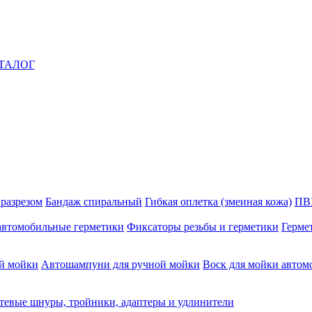
ТАЛОГ
 разрезом
Бандаж спиральный
Гибкая оплетка (змеиная кожа)
ПВ
автомобильные герметики
Фиксаторы резьбы и герметики
Герме
й мойки
Автошампуни для ручной мойки
Воск для мойки автом
тевые шнуры, тройники, адаптеры и удлинители