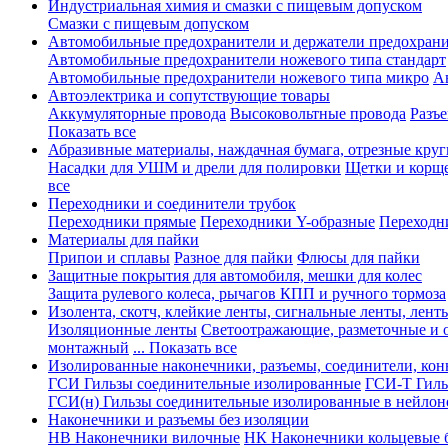
Индустриальная химия и смазки с пищевым допуском
Смазки с пищевым допуском
Автомобильные предохранители и держатели предохрани
Автомобильные предохранители ножевого типа стандарт
Автомобильные предохранители ножевого типа микро
А
Автоэлектрика и сопутствующие товары
Аккумуляторные провода
Высоковольтные провода
Разъ
Показать все
Абразивные материалы, наждачная бумага, отрезные круг
Насадки для УШМ и дрели для полировки
Щетки и корщ
все
Переходники и соединители трубок
Переходники прямые
Переходники Y-образные
Переходн
Материалы для пайки
Припои и сплавы
Разное для пайки
Флюсы для пайки
Защитные покрытия для автомобиля, мешки для колес
Защита рулевого колеса, рычагов КПП и ручного тормоза
Изолента, скотч, клейкие ленты, сигнальные ленты, лент
Изоляционные ленты
Светоотражающие, разметочные и 
монтажный
... Показать все
Изолированные наконечники, разъемы, соединители, ко
ГСИ Гильзы соединительные изолированные
ГСИ-Т Гиль
ГСИ(н) Гильзы соединительные изолированные в нейлон
Наконечники и разъемы без изоляции
НВ Наконечники вилочные
НК Наконечники кольцевые б