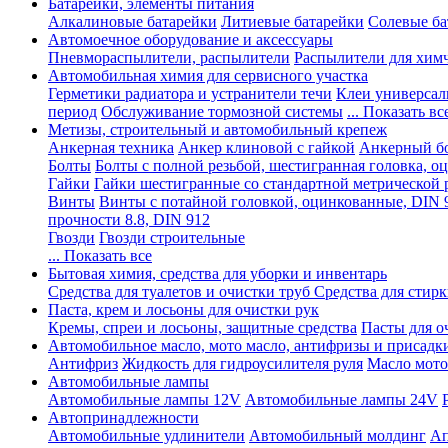
Батарейки, элементы питания
Алкалиновые батарейки
Литиевые батарейки
Солевые ба
Автомоечное оборудование и аксессуары
Пневмораспылители, распылители
Распылители для хим
Автомобильная химия для сервисного участка
Герметики радиатора и устранители течи
Клеи универсал
период
Обслуживание тормозной системы
... Показать вс
Метизы, строительный и автомобильный крепеж
Анкерная техника
Анкер клиновой с гайкой
Анкерный бо
Болты
Болты с полной резьбой, шестигранная головка, 
Гайки
Гайки шестигранные со стандартной метрической 
Винты
Винты с потайной головкой, оцинкованные, DIN 
прочности 8.8, DIN 912
Гвозди
Гвозди строительные
... Показать все
Бытовая химия, средства для уборки и инвентарь
Средства для туалетов и очистки труб
Средства для стир
Паста, крем и лосьоны для очистки рук
Кремы, спреи и лосьоны, защитные средства
Пасты для о
Автомобильное масло, мото масло, антифризы и присадк
Антифриз
Жидкость для гидроусилителя руля
Масло мото
Автомобильные лампы
Автомобильные лампы 12V
Автомобильные лампы 24V
Автопринадлежности
Автомобильные удлинители
Автомобильный молдинг
Ап