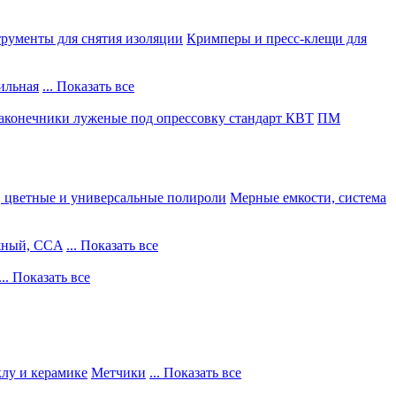
рументы для снятия изоляции
Кримперы и пресс-клещи для
ильная
... Показать все
конечники луженые под опрессовку стандарт КВТ
ПМ
, цветные и универсальные полироли
Мерные емкости, система
жный, CCA
... Показать все
... Показать все
клу и керамике
Метчики
... Показать все