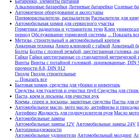
Батарейки, элементы питания
Алкалиновые батарейки
Литиевые батарейки
Солевые ба
Автомоечное оборудование и аксессуары
Пневмораспылители, распылители
Распылители для хим
Автомобильная химия для сервисного участка
Герметики радиатора и устранители течи
Клеи универсал
период
Обслуживание тормозной системы
... Показать вс
Метизы, строительный и автомобильный крепеж
Анкерная техника
Анкер клиновой с гайкой
Анкерный бо
Болты
Болты с полной резьбой, шестигранная головка, 
Гайки
Гайки шестигранные со стандартной метрической 
Винты
Винты с потайной головкой, оцинкованные, DIN 
прочности 8.8, DIN 912
Гвозди
Гвозди строительные
... Показать все
Бытовая химия, средства для уборки и инвентарь
Средства для туалетов и очистки труб
Средства для стир
Паста, крем и лосьоны для очистки рук
Кремы, спреи и лосьоны, защитные средства
Пасты для о
Автомобильное масло, мото масло, антифризы и присадк
Антифриз
Жидкость для гидроусилителя руля
Масло мото
Автомобильные лампы
Автомобильные лампы 12V
Автомобильные лампы 24V
Автопринадлежности
Автомобильные удлинители
Автомобильный молдинг
Ап