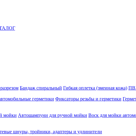
ТАЛОГ
 разрезом
Бандаж спиральный
Гибкая оплетка (змеиная кожа)
ПВ
автомобильные герметики
Фиксаторы резьбы и герметики
Герме
й мойки
Автошампуни для ручной мойки
Воск для мойки автом
тевые шнуры, тройники, адаптеры и удлинители