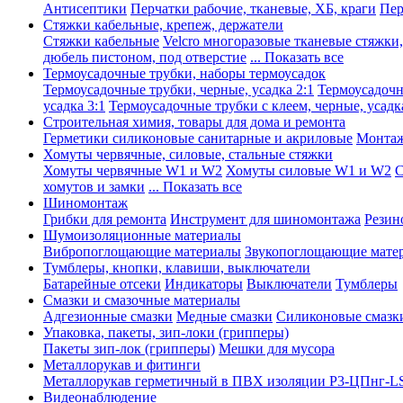
Антисептики
Перчатки рабочие, тканевые, ХБ, краги
Пер
Стяжки кабельные, крепеж, держатели
Стяжки кабельные
Velcro многоразовые тканевые стяжки
дюбель пистоном, под отверстие
... Показать все
Термоусадочные трубки, наборы термоусадок
Термоусадочные трубки, черные, усадка 2:1
Термоусадочны
усадка 3:1
Термоусадочные трубки с клеем, черные, усадка
Строительная химия, товары для дома и ремонта
Герметики силиконовые санитарные и акриловые
Монтаж
Хомуты червячные, силовые, стальные стяжки
Хомуты червячные W1 и W2
Хомуты силовые W1 и W2
С
хомутов и замки
... Показать все
Шиномонтаж
Грибки для ремонта
Инструмент для шиномонтажа
Резин
Шумоизоляционные материалы
Вибропоглощающие материалы
Звукопоглощающие мате
Тумблеры, кнопки, клавиши, выключатели
Батарейные отсеки
Индикаторы
Выключатели
Тумблеры
Смазки и смазочные материалы
Адгезионные смазки
Медные смазки
Силиконовые смазк
Упаковка, пакеты, зип-локи (грипперы)
Пакеты зип-лок (грипперы)
Мешки для мусора
Металлорукав и фитинги
Металлорукав герметичный в ПВХ изоляции Р3-ЦПнг-L
Видеонаблюдение