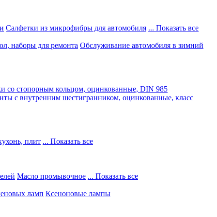
и
Салфетки из микрофибры для автомобиля
... Показать все
ол, наборы для ремонта
Обслуживание автомобиля в зимний
и со стопорным кольцом, оцинкованные, DIN 985
нты с внутренним шестигранником, оцинкованные, класс
кухонь, плит
... Показать все
телей
Масло промывочное
... Показать все
геновых ламп
Ксеноновые лампы