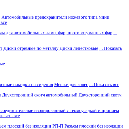
а
Автомобильные предохранители ножевого типа мини
 все
мы для автомобильных ламп, фар, противотуманных фар
...
нт
Диски отрезные по металлу
Диски лепестковые
... Показать
ные
итные накидки на сидения
Мешки для колес
... Показать все
ы
Двухсторонний скотч автомобильный
Двухсторонний скотч
соединительные изолированный с термоусадкой и припоем
оказать все
ъем плоский без изоляции
РП-П Разъем плоский без изоляции