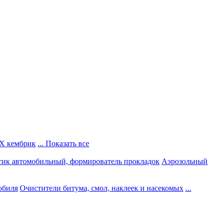
Х кембрик
... Показать все
тик автомобильный, формирователь прокладок
Аэрозольный
обиля
Очистители битума, смол, наклеек и насекомых
...