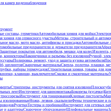
для камер видеонаблюдения
трумент
ые составы, герметики
Автомобильная химия для мойки
Электро
я химия для сервисного участка
Метизы, строительный и автом
ное масло, мото масло, антифризы и присадки
Автомобильные
томобильные предохранители и держатели предохранителя
Абраз
Защитные покрытия для автомобиля, мешки для колес
Изолента, 
и, коннекторы
Наконечники и разъемы без изоляции
Ручной, эле
ессуары
Полировка, ремонт, уход и защита кузова автомобиля
Про
йб, шплинтов
Сварочные материалы
Сверла, полотна, плашки, ме
трубки, наборы термоусадок
Строительная химия, товары для дом
 кнопки, клавиши, выключатели
Смазки и смазочные материалы
У
лы
оверты
Стрипперы, инструменты для снятия изоляции
Плоскогубц
льных лент
Инструмент для шиномонтажа
Бокорезы (кусачки)
Бит
 троссорезы
Инструмент для тонирования
Клеевые пистолеты
Мар
ы изолированные
Ножи, лезвия, скальпели
Фены технические и п
проводов
Рулетки
Тестеры и пробники
Инструмент для сетевых ра
ые и адаптеры
Сварочное оборудование
Шлифовальные машины
З