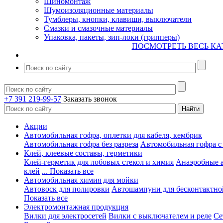
Шиномонтаж
Шумоизоляционные материалы
Тумблеры, кнопки, клавиши, выключатели
Смазки и смазочные материалы
Упаковка, пакеты, зип-локи (грипперы)
ПОСМОТРЕТЬ ВЕСЬ КА
+7 391 219-99-57
Заказать звонок
Акции
Автомобильная гофра, оплетки для кабеля, кембрик
Автомобильная гофра без разреза
Автомобильная гофра с
Клей, клеевые составы, герметики
Клей-герметик для лобовых стекол и химия
Анаэробные 
клей
... Показать все
Автомобильная химия для мойки
Автовоск для полировки
Автошампуни для бесконтактно
Показать все
Электромонтажная продукция
Вилки для электросетей
Вилки с выключателем и реле
Се