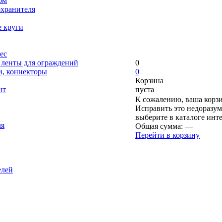
ом
охранителя
е круги
ес
, ленты для ограждений
0
и, коннекторы
0
Корзина
нт
пуста
К сожалению, ваша корзи
Исправить это недоразум
выберите в каталоге инт
ля
Общая сумма:
—
Перейти в корзину
елей