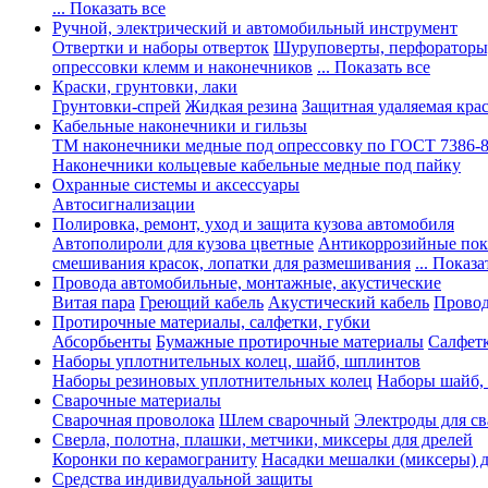
... Показать все
Ручной, электрический и автомобильный инструмент
Отвертки и наборы отверток
Шуруповерты, перфораторы
опрессовки клемм и наконечников
... Показать все
Краски, грунтовки, лаки
Грунтовки-спрей
Жидкая резина
Защитная удаляемая кра
Кабельные наконечники и гильзы
ТМ наконечники медные под опрессовку по ГОСТ 7386-
Наконечники кольцевые кабельные медные под пайку
Охранные системы и аксессуары
Автосигнализации
Полировка, ремонт, уход и защита кузова автомобиля
Автополироли для кузова цветные
Антикоррозийные по
смешивания красок, лопатки для размешивания
... Показа
Провода автомобильные, монтажные, акустические
Витая пара
Греющий кабель
Акустический кабель
Провод
Протирочные материалы, салфетки, губки
Абсорбьенты
Бумажные протирочные материалы
Салфет
Наборы уплотнительных колец, шайб, шплинтов
Наборы резиновых уплотнительных колец
Наборы шайб,
Сварочные материалы
Сварочная проволока
Шлем сварочный
Электроды для с
Сверла, полотна, плашки, метчики, миксеры для дрелей
Коронки по керамограниту
Насадки мешалки (миксеры) д
Средства индивидуальной защиты