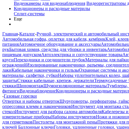
Видеокамеры для видеонаблюдения
Видеорегистраторы 
Кондиционеры и расходные материлы
Сплит-системы
Еще
Главная
-
Каталог
-
Ручной, электрический и автомобильный инс
Автомобильная гофра, оплетки для кабеля, кембрик
Клей, клеев
питания
Автомоечное оборудование и аксессуары
Автомобильна
рук
Бытовая химия, средства для уборки и инвентарь
Автомобиль
пищевым допуском
Автоэлектрика и сопутствующие товары
Ав
круги
Переходники и соединители трубок
Материалы для пайки
ограждений
Изолированные наконечники, разъемы, соединител
лаки
Кабельные наконечники и гильзы
Охранные системы и акс
материалы, салфетки, губки
Наборы уплотнительных колец, ша
защиты
Стяжки кабельные, крепеж, держатели
Термоусадочные 
стяжки
Шиномонтаж
Шумоизоляционные материалы
Тумблеры,
фитинги
Видеонаблюдение
Кондиционеры и расходные матери
-
Газовые горелки
Отвертки и наборы отверток
Шуруповерты, перфораторы, гайк
опрессовки клемм и наконечников
Инструмент для монтажа ста
стекол
Инструмент для разбора салона автомобиля
Кабелерезы и
измерительные приборы
Наборы инструментов
Ножи и ножниц
для герметиков
Пистолеты для монтажной пены
Протяжки для 
ключей
Баллонные ключи
Головки, удлиненные головки, ударн