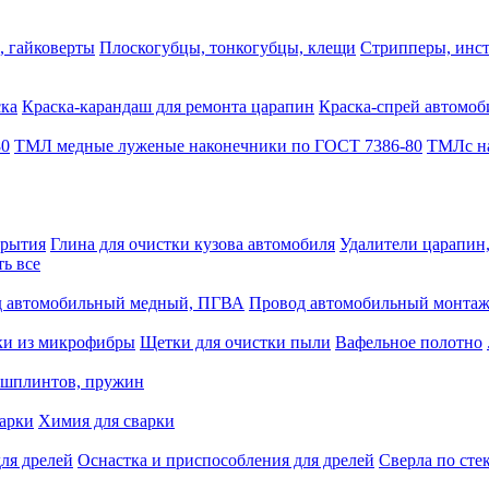
, гайковерты
Плоскогубцы, тонкогубцы, клещи
Стрипперы, инст
ска
Краска-карандаш для ремонта царапин
Краска-спрей автомоб
80
ТМЛ медные луженые наконечники по ГОСТ 7386-80
ТМЛс на
крытия
Глина для очистки кузова автомобиля
Удалители царапин
ть все
 автомобильный медный, ПГВА
Провод автомобильный монта
ки из микрофибры
Щетки для очистки пыли
Вафельное полотно
 шплинтов, пружин
варки
Химия для сварки
ля дрелей
Оснастка и приспособления для дрелей
Сверла по сте