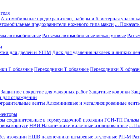
теля
Автомобильные предохранители, наборы и блистерная упаковк
втомобильные предохранители ножевого типа макси
... Показать
емы автомобильные
Разъемы автомобильные межжгутовые
Разъе
и
етки для дрелей и УШМ
Диск для удаления наклеек и липких ле
ики Г-образные
Переходники Т-образные
Переходники Х-образ
Защитное покрытие для малярных работ
Защитные коврики
Защ
ы для ограждений
оградительные ленты
Алюминиевые и металлизированные лент
ннекторы
зы соединительные в термоусадочной изоляции
ГСИ-ТП Гильзы 
овом корпусе
НВИ Наконечники вилочные изолированные
... П
ез изоляции
НШВ наконечники штыревые втулочные
РП-М Раз