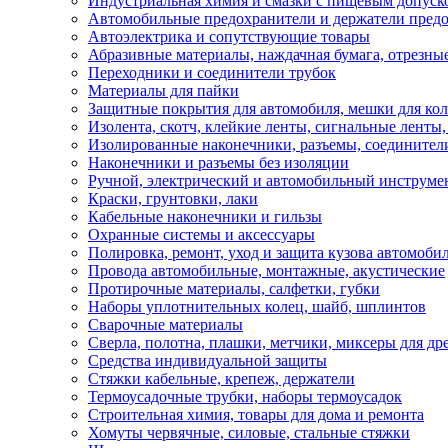
Индустриальная химия и смазки с пищевым допуск
Автомобильные предохранители и держатели пред
Автоэлектрика и сопутствующие товары
Абразивные материалы, наждачная бумага, отрезны
Переходники и соединители трубок
Материалы для пайки
Защитные покрытия для автомобиля, мешки для кол
Изолента, скотч, клейкие ленты, сигнальные ленты
Изолированные наконечники, разъемы, соединител
Наконечники и разъемы без изоляции
Ручной, электрический и автомобильный инструме
Краски, грунтовки, лаки
Кабельные наконечники и гильзы
Охранные системы и аксессуары
Полировка, ремонт, уход и защита кузова автомоби
Провода автомобильные, монтажные, акустические
Протирочные материалы, салфетки, губки
Наборы уплотнительных колец, шайб, шплинтов
Сварочные материалы
Сверла, полотна, плашки, метчики, миксеры для др
Средства индивидуальной защиты
Стяжки кабельные, крепеж, держатели
Термоусадочные трубки, наборы термоусадок
Строительная химия, товары для дома и ремонта
Хомуты червячные, силовые, стальные стяжки