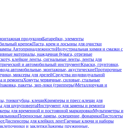
монтажная продукция
Батарейки, элементы
обильный крепеж
Паста, крем и лосьоны для очистки
 лампы
Автопринадлежности
Индустриальная химия и смазки с
ивные материалы, наждачная бумага, отрезные
скотч, клейкие ленты, сигнальные ленты, ленты для
ктрический и автомобильный инструмент
Краски, грунтовки,
вода автомобильные, монтажные, акустические
Протирочные
тчики, миксеры для дрелей
Средства индивидуальной
а и ремонта
Хомуты червячные, силовые, стальные
паковка, пакеты, зип-локи (грипперы)
Металлорукав и
ы, тонкогубцы, клещи
Кримперы и пресс-клещи для
ы для шуруповерта
Инструмент для замены и ремонта
керы для временной и постоянной маркировки
Мультиметры и
аяльники
Переносные лампы, освещение, фонарики
Пистолеты
бот
Диспенсеры для клейких лент
Гаечные ключи и наборы
аклепочники и заклепки
Зажимы пружинные,