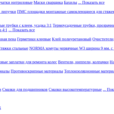
чатки нитриловые
Маски сварщика
Бахилы
... Показать все
, липучки
ПМС площадки монтажные самоклеющиеся для стяже
е трубки с клеем, усадка 3:1
Термоусадочные трубки, прозрачны
 4:1
... Показать все
ная пена
Герметики клеевые
Клей полиуретановый
Очистители,
тяжки стальные
NORMA хомуты червячные W3 ширина 9 мм. с 
овые заплатки для ремонта колес
Вентили, ниппели, колпачки
На
риалы
Противоскрипные материалы
Теплоизоляционные матери
и
Смазки для подшипников
Смазки высокотемпературные
... По
S