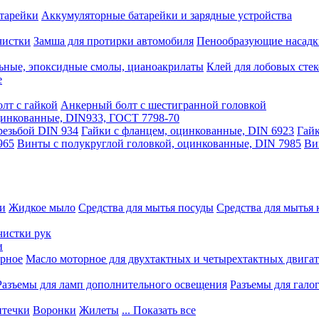
тарейки
Аккумуляторные батарейки и зарядные устройства
чистки
Замша для протирки автомобиля
Пенообразующие насадк
ьные, эпоксидные смолы, цианоакрилаты
Клей для лобовых стек
е
лт с гайкой
Анкерный болт с шестигранной головкой
оцинкованные, DIN933, ГОСТ 7798-70
резьбой DIN 934
Гайки с фланцем, оцинкованные, DIN 6923
Гайк
965
Винты с полукруглой головкой, оцинкованные, DIN 7985
Ви
ки
Жидкое мыло
Средства для мытья посуды
Средства для мытья 
чистки рук
и
рное
Масло моторное для двухтактных и четырехтактных двига
Разъемы для ламп дополнительного освещения
Разъемы для гало
течки
Воронки
Жилеты
... Показать все