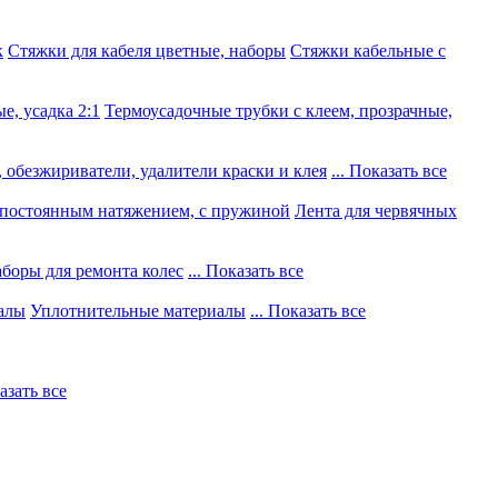
к
Стяжки для кабеля цветные, наборы
Стяжки кабельные с
е, усадка 2:1
Термоусадочные трубки с клеем, прозрачные,
 обезжириватели, удалители краски и клея
... Показать все
постоянным натяжением, с пружиной
Лента для червячных
боры для ремонта колес
... Показать все
алы
Уплотнительные материалы
... Показать все
казать все