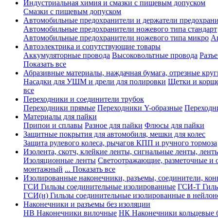
Индустриальная химия и смазки с пищевым допуском
Смазки с пищевым допуском
Автомобильные предохранители и держатели предохрани
Автомобильные предохранители ножевого типа стандарт
Автомобильные предохранители ножевого типа микро
А
Автоэлектрика и сопутствующие товары
Аккумуляторные провода
Высоковольтные провода
Разъ
Показать все
Абразивные материалы, наждачная бумага, отрезные круг
Насадки для УШМ и дрели для полировки
Щетки и корщ
все
Переходники и соединители трубок
Переходники прямые
Переходники Y-образные
Переходн
Материалы для пайки
Припои и сплавы
Разное для пайки
Флюсы для пайки
Защитные покрытия для автомобиля, мешки для колес
Защита рулевого колеса, рычагов КПП и ручного тормоза
Изолента, скотч, клейкие ленты, сигнальные ленты, лент
Изоляционные ленты
Светоотражающие, разметочные и 
монтажный
... Показать все
Изолированные наконечники, разъемы, соединители, ко
ГСИ Гильзы соединительные изолированные
ГСИ-Т Гиль
ГСИ(н) Гильзы соединительные изолированные в нейлон
Наконечники и разъемы без изоляции
НВ Наконечники вилочные
НК Наконечники кольцевые б