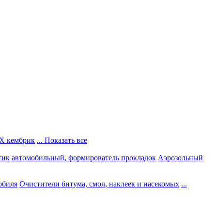
Х кембрик
... Показать все
тик автомобильный, формирователь прокладок
Аэрозольный
обиля
Очистители битума, смол, наклеек и насекомых
...