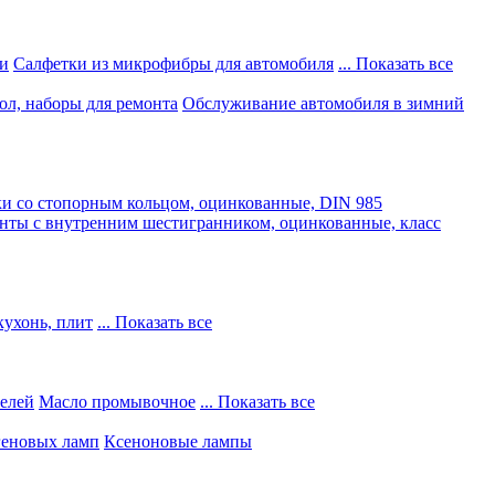
и
Салфетки из микрофибры для автомобиля
... Показать все
ол, наборы для ремонта
Обслуживание автомобиля в зимний
и со стопорным кольцом, оцинкованные, DIN 985
нты с внутренним шестигранником, оцинкованные, класс
кухонь, плит
... Показать все
телей
Масло промывочное
... Показать все
геновых ламп
Ксеноновые лампы