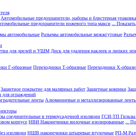
теля
Автомобильные предохранители, наборы и блистерная упаковк
втомобильные предохранители ножевого типа макси
... Показать
емы автомобильные
Разъемы автомобильные межжгутовые
Разъе
и
етки для дрелей и УШМ
Диск для удаления наклеек и липких ле
ики Г-образные
Переходники Т-образные
Переходники Х-образ
Защитное покрытие для малярных работ
Защитные коврики
Защ
ы для ограждений
оградительные ленты
Алюминиевые и металлизированные лент
ннекторы
зы соединительные в термоусадочной изоляции
ГСИ-ТП Гильзы 
овом корпусе
НВИ Наконечники вилочные изолированные
... П
ез изоляции
НШВ наконечники штыревые втулочные
РП-М Раз