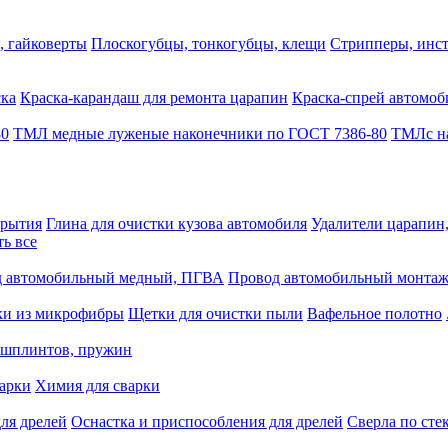
, гайковерты
Плоскогубцы, тонкогубцы, клещи
Стрипперы, инст
ска
Краска-карандаш для ремонта царапин
Краска-спрей автомоб
80
ТМЛ медные луженые наконечники по ГОСТ 7386-80
ТМЛс на
крытия
Глина для очистки кузова автомобиля
Удалители царапин
ть все
 автомобильный медный, ПГВА
Провод автомобильный монта
ки из микрофибры
Щетки для очистки пыли
Вафельное полотно
 шплинтов, пружин
варки
Химия для сварки
ля дрелей
Оснастка и приспособления для дрелей
Сверла по сте