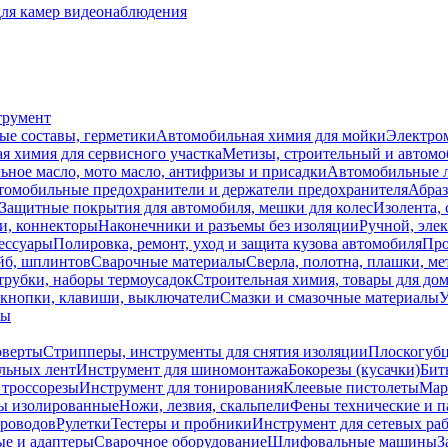
для камер видеонаблюдения
трумент
ые составы, герметики
Автомобильная химия для мойки
Электро
я химия для сервисного участка
Метизы, строительный и автом
ное масло, мото масло, антифризы и присадки
Автомобильные
томобильные предохранители и держатели предохранителя
Абраз
Защитные покрытия для автомобиля, мешки для колес
Изолента, 
и, коннекторы
Наконечники и разъемы без изоляции
Ручной, эле
ессуары
Полировка, ремонт, уход и защита кузова автомобиля
Про
йб, шплинтов
Сварочные материалы
Сверла, полотна, плашки, ме
трубки, наборы термоусадок
Строительная химия, товары для дом
 кнопки, клавиши, выключатели
Смазки и смазочные материалы
У
лы
оверты
Стрипперы, инструменты для снятия изоляции
Плоскогубц
льных лент
Инструмент для шиномонтажа
Бокорезы (кусачки)
Бит
 троссорезы
Инструмент для тонирования
Клеевые пистолеты
Мар
ы изолированные
Ножи, лезвия, скальпели
Фены технические и п
проводов
Рулетки
Тестеры и пробники
Инструмент для сетевых ра
ые и адаптеры
Сварочное оборудование
Шлифовальные машины
З