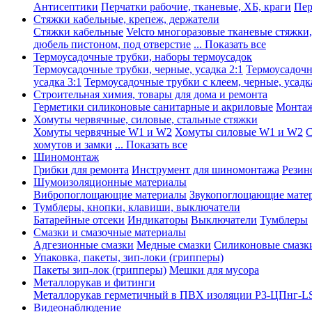
Антисептики
Перчатки рабочие, тканевые, ХБ, краги
Пер
Стяжки кабельные, крепеж, держатели
Стяжки кабельные
Velcro многоразовые тканевые стяжки
дюбель пистоном, под отверстие
... Показать все
Термоусадочные трубки, наборы термоусадок
Термоусадочные трубки, черные, усадка 2:1
Термоусадочны
усадка 3:1
Термоусадочные трубки с клеем, черные, усадка
Строительная химия, товары для дома и ремонта
Герметики силиконовые санитарные и акриловые
Монтаж
Хомуты червячные, силовые, стальные стяжки
Хомуты червячные W1 и W2
Хомуты силовые W1 и W2
С
хомутов и замки
... Показать все
Шиномонтаж
Грибки для ремонта
Инструмент для шиномонтажа
Резин
Шумоизоляционные материалы
Вибропоглощающие материалы
Звукопоглощающие мате
Тумблеры, кнопки, клавиши, выключатели
Батарейные отсеки
Индикаторы
Выключатели
Тумблеры
Смазки и смазочные материалы
Адгезионные смазки
Медные смазки
Силиконовые смазк
Упаковка, пакеты, зип-локи (грипперы)
Пакеты зип-лок (грипперы)
Мешки для мусора
Металлорукав и фитинги
Металлорукав герметичный в ПВХ изоляции Р3-ЦПнг-L
Видеонаблюдение