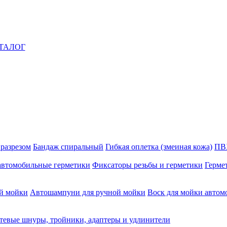
ТАЛОГ
 разрезом
Бандаж спиральный
Гибкая оплетка (змеиная кожа)
ПВ
автомобильные герметики
Фиксаторы резьбы и герметики
Герме
й мойки
Автошампуни для ручной мойки
Воск для мойки автом
тевые шнуры, тройники, адаптеры и удлинители