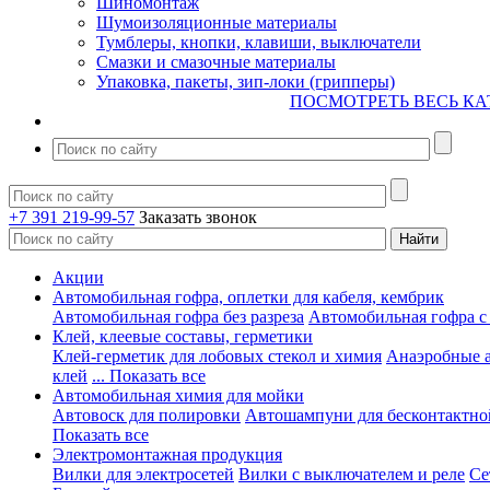
Шиномонтаж
Шумоизоляционные материалы
Тумблеры, кнопки, клавиши, выключатели
Смазки и смазочные материалы
Упаковка, пакеты, зип-локи (грипперы)
ПОСМОТРЕТЬ ВЕСЬ КА
+7 391 219-99-57
Заказать звонок
Акции
Автомобильная гофра, оплетки для кабеля, кембрик
Автомобильная гофра без разреза
Автомобильная гофра с
Клей, клеевые составы, герметики
Клей-герметик для лобовых стекол и химия
Анаэробные 
клей
... Показать все
Автомобильная химия для мойки
Автовоск для полировки
Автошампуни для бесконтактно
Показать все
Электромонтажная продукция
Вилки для электросетей
Вилки с выключателем и реле
Се