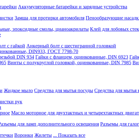
тарейки
Аккумуляторные батарейки и зарядные устройства
чистки
Замша для протирки автомобиля
Пенообразующие насадк
ьные, эпоксидные смолы, цианоакрилаты
Клей для лобовых стек
е
лт с гайкой
Анкерный болт с шестигранной головкой
оцинкованные, DIN933, ГОСТ 7798-70
резьбой DIN 934
Гайки с фланцем, оцинкованные, DIN 6923
Гайк
965
Винты с полукруглой головкой, оцинкованные, DIN 7985
Ви
ки
Жидкое мыло
Средства для мытья посуды
Средства для мытья 
чистки рук
и
рное
Масло моторное для двухтактных и четырехтактных двига
Разъемы для ламп дополнительного освещения
Разъемы для гало
течки
Воронки
Жилеты
... Показать все