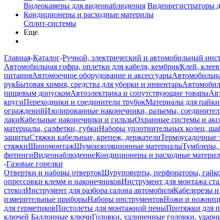
Видеокамеры для видеонаблюдения
Видеорегистраторы 
Кондиционеры и расходные материлы
Сплит-системы
Еще
Главная
-
Каталог
-
Ручной, электрический и автомобильный инс
Автомобильная гофра, оплетки для кабеля, кембрик
Клей, клеев
питания
Автомоечное оборудование и аксессуары
Автомобильна
рук
Бытовая химия, средства для уборки и инвентарь
Автомобиль
пищевым допуском
Автоэлектрика и сопутствующие товары
Ав
круги
Переходники и соединители трубок
Материалы для пайки
ограждений
Изолированные наконечники, разъемы, соединител
лаки
Кабельные наконечники и гильзы
Охранные системы и акс
материалы, салфетки, губки
Наборы уплотнительных колец, ша
защиты
Стяжки кабельные, крепеж, держатели
Термоусадочные 
стяжки
Шиномонтаж
Шумоизоляционные материалы
Тумблеры,
фитинги
Видеонаблюдение
Кондиционеры и расходные матери
-
Газовые горелки
Отвертки и наборы отверток
Шуруповерты, перфораторы, гайк
опрессовки клемм и наконечников
Инструмент для монтажа ста
стекол
Инструмент для разбора салона автомобиля
Кабелерезы и
измерительные приборы
Наборы инструментов
Ножи и ножниц
для герметиков
Пистолеты для монтажной пены
Протяжки для 
ключей
Баллонные ключи
Головки, удлиненные головки, ударн