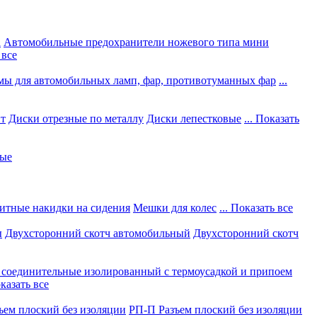
а
Автомобильные предохранители ножевого типа мини
 все
мы для автомобильных ламп, фар, противотуманных фар
...
нт
Диски отрезные по металлу
Диски лепестковые
... Показать
ные
итные накидки на сидения
Мешки для колес
... Показать все
ы
Двухсторонний скотч автомобильный
Двухсторонний скотч
соединительные изолированный с термоусадкой и припоем
оказать все
ъем плоский без изоляции
РП-П Разъем плоский без изоляции