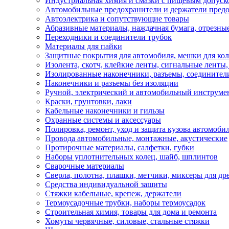
Индустриальная химия и смазки с пищевым допуск
Автомобильные предохранители и держатели пред
Автоэлектрика и сопутствующие товары
Абразивные материалы, наждачная бумага, отрезны
Переходники и соединители трубок
Материалы для пайки
Защитные покрытия для автомобиля, мешки для кол
Изолента, скотч, клейкие ленты, сигнальные ленты
Изолированные наконечники, разъемы, соединител
Наконечники и разъемы без изоляции
Ручной, электрический и автомобильный инструме
Краски, грунтовки, лаки
Кабельные наконечники и гильзы
Охранные системы и аксессуары
Полировка, ремонт, уход и защита кузова автомоби
Провода автомобильные, монтажные, акустические
Протирочные материалы, салфетки, губки
Наборы уплотнительных колец, шайб, шплинтов
Сварочные материалы
Сверла, полотна, плашки, метчики, миксеры для др
Средства индивидуальной защиты
Стяжки кабельные, крепеж, держатели
Термоусадочные трубки, наборы термоусадок
Строительная химия, товары для дома и ремонта
Хомуты червячные, силовые, стальные стяжки