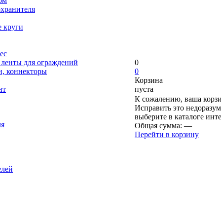
ом
охранителя
е круги
ес
, ленты для ограждений
0
и, коннекторы
0
Корзина
нт
пуста
К сожалению, ваша корзи
Исправить это недоразум
выберите в каталоге инт
ля
Общая сумма:
—
Перейти в корзину
елей