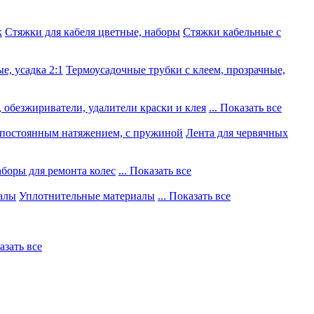
к
Стяжки для кабеля цветные, наборы
Стяжки кабельные с
е, усадка 2:1
Термоусадочные трубки с клеем, прозрачные,
 обезжириватели, удалители краски и клея
... Показать все
постоянным натяжением, с пружиной
Лента для червячных
боры для ремонта колес
... Показать все
алы
Уплотнительные материалы
... Показать все
казать все