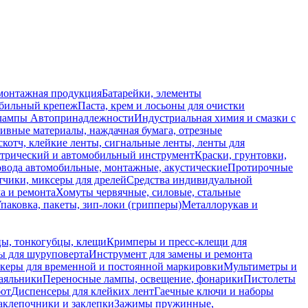
монтажная продукция
Батарейки, элементы
обильный крепеж
Паста, крем и лосьоны для очистки
 лампы
Автопринадлежности
Индустриальная химия и смазки с
ивные материалы, наждачная бумага, отрезные
скотч, клейкие ленты, сигнальные ленты, ленты для
ктрический и автомобильный инструмент
Краски, грунтовки,
вода автомобильные, монтажные, акустические
Протирочные
тчики, миксеры для дрелей
Средства индивидуальной
а и ремонта
Хомуты червячные, силовые, стальные
паковка, пакеты, зип-локи (грипперы)
Металлорукав и
ы, тонкогубцы, клещи
Кримперы и пресс-клещи для
ы для шуруповерта
Инструмент для замены и ремонта
керы для временной и постоянной маркировки
Мультиметры и
аяльники
Переносные лампы, освещение, фонарики
Пистолеты
бот
Диспенсеры для клейких лент
Гаечные ключи и наборы
аклепочники и заклепки
Зажимы пружинные,