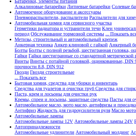
Батарейки, элементы питания
Алкалиновые батарейки
Литиевые батарейки
Солевые ба
Автомоечное оборудование и аксессуары
Пневмораспылители, распылители
Распылители для хим
Автомобильная химия для сервисного участка
Герметики радиатора и устранители течи
Клеи универсал
период
Обслуживание тормозной системы
... Показать вс
Метизы, строительный и автомобильный крепеж
Анкерная техника
Анкер клиновой с гайкой
Анкерный бо
Болты
Болты с полной резьбой, шестигранная головка, 
Гайки
Гайки шестигранные со стандартной метрической 
Винты
Винты с потайной головкой, оцинкованные, DIN 
прочности 8.8, DIN 912
Гвозди
Гвозди строительные
... Показать все
Бытовая химия, средства для уборки и инвентарь
Средства для туалетов и очистки труб
Средства для стир
Паста, крем и лосьоны для очистки рук
Кремы, спреи и лосьоны, защитные средства
Пасты для о
Автомобильное масло, мото масло, антифризы и присадк
Антифриз
Жидкость для гидроусилителя руля
Масло мото
Автомобильные лампы
Автомобильные лампы 12V
Автомобильные лампы 24V
Автопринадлежности
Автомобильные удлинители
Автомобильный молдинг
Ап