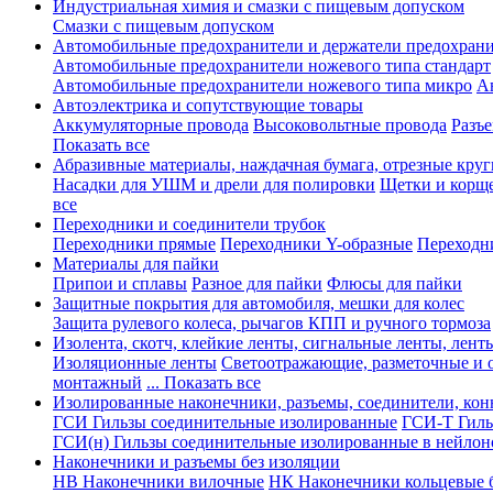
Индустриальная химия и смазки с пищевым допуском
Смазки с пищевым допуском
Автомобильные предохранители и держатели предохрани
Автомобильные предохранители ножевого типа стандарт
Автомобильные предохранители ножевого типа микро
А
Автоэлектрика и сопутствующие товары
Аккумуляторные провода
Высоковольтные провода
Разъ
Показать все
Абразивные материалы, наждачная бумага, отрезные круг
Насадки для УШМ и дрели для полировки
Щетки и корщ
все
Переходники и соединители трубок
Переходники прямые
Переходники Y-образные
Переходн
Материалы для пайки
Припои и сплавы
Разное для пайки
Флюсы для пайки
Защитные покрытия для автомобиля, мешки для колес
Защита рулевого колеса, рычагов КПП и ручного тормоза
Изолента, скотч, клейкие ленты, сигнальные ленты, лент
Изоляционные ленты
Светоотражающие, разметочные и 
монтажный
... Показать все
Изолированные наконечники, разъемы, соединители, ко
ГСИ Гильзы соединительные изолированные
ГСИ-Т Гиль
ГСИ(н) Гильзы соединительные изолированные в нейлон
Наконечники и разъемы без изоляции
НВ Наконечники вилочные
НК Наконечники кольцевые б