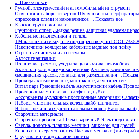
... Показать все
Ручной, электрический и автомобильный инструмент
Отвертки и наборы отверток
Шуруповерты, перфораторы
опрессовки клемм и наконечников
... Показать все
Краски, грунтовки, лаки
Грунтовки-спрей
Жидкая резина
Защитная удаляемая кра
Кабельные наконечники и гильзы
ТМ наконечники медные под опрессовку по ГОСТ 7386-
Наконечники кольцевые кабельные медные под пайку
Охранные системы и аксессуары
Автосигнализации
Полировка, ремонт, уход и защита кузова автомобиля
Автополироли для кузова цветные
Антикоррозийные по
смешивания красок, лопатки для размешивания
... Показа
Провода автомобильные, монтажные, акустические
Витая пара
Греющий кабель
Акустический кабель
Провод
Протирочные материалы, салфетки, губки
Абсорбьенты
Бумажные протирочные материалы
Салфет
Наборы уплотнительных колец, шайб, шплинтов
Наборы резиновых уплотнительных колец
Наборы шайб,
Сварочные материалы
Сварочная проволока
Шлем сварочный
Электроды для с
Сверла, полотна, плашки, метчики, миксеры для дрелей
Коронки по керамограниту
Насадки мешалки (миксеры) д
Средства индивидуальной защиты