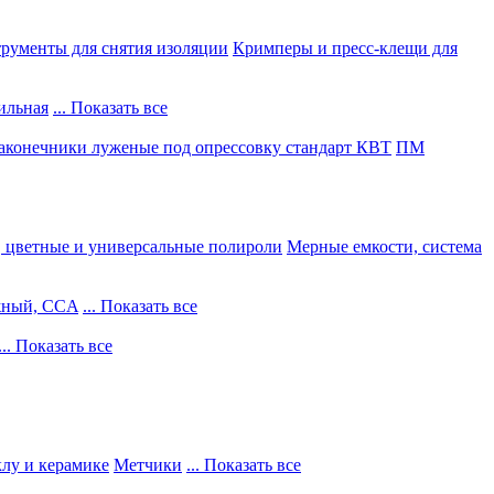
рументы для снятия изоляции
Кримперы и пресс-клещи для
ильная
... Показать все
конечники луженые под опрессовку стандарт КВТ
ПМ
, цветные и универсальные полироли
Мерные емкости, система
жный, CCA
... Показать все
... Показать все
клу и керамике
Метчики
... Показать все