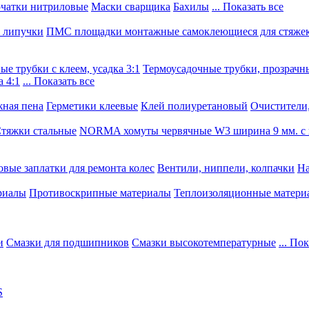
чатки нитриловые
Маски сварщика
Бахилы
... Показать все
, липучки
ПМС площадки монтажные самоклеющиеся для стяже
е трубки с клеем, усадка 3:1
Термоусадочные трубки, прозрачны
 4:1
... Показать все
ная пена
Герметики клеевые
Клей полиуретановый
Очистители,
тяжки стальные
NORMA хомуты червячные W3 ширина 9 мм. с 
овые заплатки для ремонта колес
Вентили, ниппели, колпачки
На
риалы
Противоскрипные материалы
Теплоизоляционные матери
и
Смазки для подшипников
Смазки высокотемпературные
... По
S