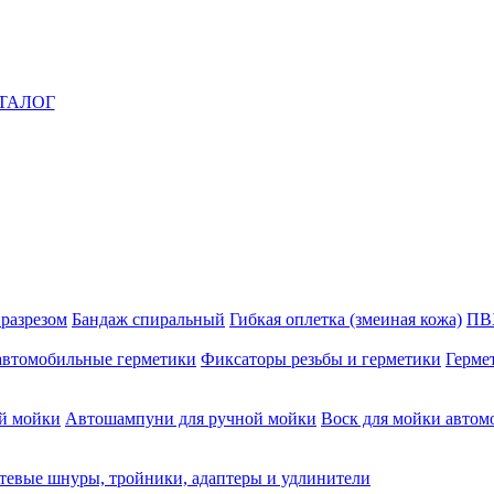
ТАЛОГ
 разрезом
Бандаж спиральный
Гибкая оплетка (змеиная кожа)
ПВ
автомобильные герметики
Фиксаторы резьбы и герметики
Герме
й мойки
Автошампуни для ручной мойки
Воск для мойки автом
тевые шнуры, тройники, адаптеры и удлинители