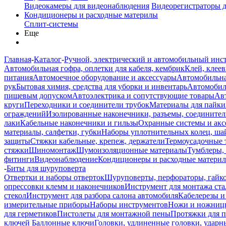
Видеокамеры для видеонаблюдения
Видеорегистраторы 
Кондиционеры и расходные материлы
Сплит-системы
Еще
Главная
-
Каталог
-
Ручной, электрический и автомобильный инс
Автомобильная гофра, оплетки для кабеля, кембрик
Клей, клеев
питания
Автомоечное оборудование и аксессуары
Автомобильна
рук
Бытовая химия, средства для уборки и инвентарь
Автомобиль
пищевым допуском
Автоэлектрика и сопутствующие товары
Ав
круги
Переходники и соединители трубок
Материалы для пайки
ограждений
Изолированные наконечники, разъемы, соединител
лаки
Кабельные наконечники и гильзы
Охранные системы и акс
материалы, салфетки, губки
Наборы уплотнительных колец, ша
защиты
Стяжки кабельные, крепеж, держатели
Термоусадочные 
стяжки
Шиномонтаж
Шумоизоляционные материалы
Тумблеры,
фитинги
Видеонаблюдение
Кондиционеры и расходные матери
-
Биты для шуруповерта
Отвертки и наборы отверток
Шуруповерты, перфораторы, гайк
опрессовки клемм и наконечников
Инструмент для монтажа ста
стекол
Инструмент для разбора салона автомобиля
Кабелерезы и
измерительные приборы
Наборы инструментов
Ножи и ножниц
для герметиков
Пистолеты для монтажной пены
Протяжки для 
ключей
Баллонные ключи
Головки, удлиненные головки, ударн