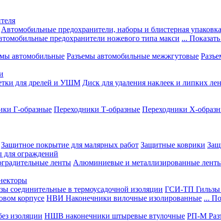
теля
Автомобильные предохранители, наборы и блистерная упаковк
втомобильные предохранители ножевого типа макси
... Показать
емы автомобильные
Разъемы автомобильные межжгутовые
Разъе
и
етки для дрелей и УШМ
Диск для удаления наклеек и липких ле
ики Г-образные
Переходники Т-образные
Переходники Х-образ
Защитное покрытие для малярных работ
Защитные коврики
Защ
ы для ограждений
оградительные ленты
Алюминиевые и металлизированные лент
ннекторы
зы соединительные в термоусадочной изоляции
ГСИ-ТП Гильзы 
овом корпусе
НВИ Наконечники вилочные изолированные
... П
ез изоляции
НШВ наконечники штыревые втулочные
РП-М Раз