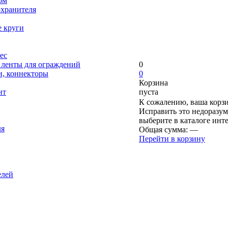
ом
охранителя
е круги
ес
, ленты для ограждений
0
и, коннекторы
0
Корзина
нт
пуста
К сожалению, ваша корзи
Исправить это недоразум
выберите в каталоге инт
ля
Общая сумма:
—
Перейти в корзину
елей