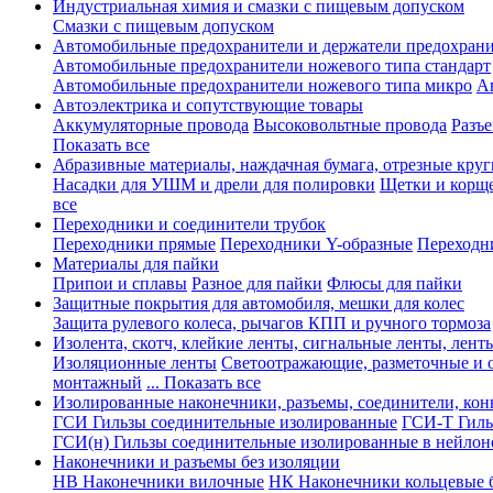
Индустриальная химия и смазки с пищевым допуском
Смазки с пищевым допуском
Автомобильные предохранители и держатели предохрани
Автомобильные предохранители ножевого типа стандарт
Автомобильные предохранители ножевого типа микро
А
Автоэлектрика и сопутствующие товары
Аккумуляторные провода
Высоковольтные провода
Разъ
Показать все
Абразивные материалы, наждачная бумага, отрезные круг
Насадки для УШМ и дрели для полировки
Щетки и корщ
все
Переходники и соединители трубок
Переходники прямые
Переходники Y-образные
Переходн
Материалы для пайки
Припои и сплавы
Разное для пайки
Флюсы для пайки
Защитные покрытия для автомобиля, мешки для колес
Защита рулевого колеса, рычагов КПП и ручного тормоза
Изолента, скотч, клейкие ленты, сигнальные ленты, лент
Изоляционные ленты
Светоотражающие, разметочные и 
монтажный
... Показать все
Изолированные наконечники, разъемы, соединители, ко
ГСИ Гильзы соединительные изолированные
ГСИ-Т Гиль
ГСИ(н) Гильзы соединительные изолированные в нейлон
Наконечники и разъемы без изоляции
НВ Наконечники вилочные
НК Наконечники кольцевые б