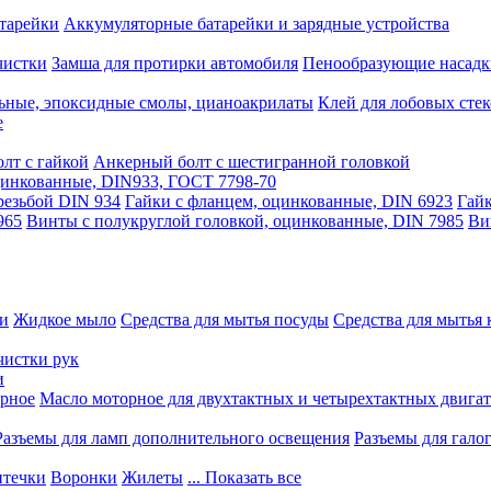
тарейки
Аккумуляторные батарейки и зарядные устройства
чистки
Замша для протирки автомобиля
Пенообразующие насадк
ьные, эпоксидные смолы, цианоакрилаты
Клей для лобовых стек
е
лт с гайкой
Анкерный болт с шестигранной головкой
оцинкованные, DIN933, ГОСТ 7798-70
резьбой DIN 934
Гайки с фланцем, оцинкованные, DIN 6923
Гайк
965
Винты с полукруглой головкой, оцинкованные, DIN 7985
Ви
ки
Жидкое мыло
Средства для мытья посуды
Средства для мытья 
чистки рук
и
рное
Масло моторное для двухтактных и четырехтактных двига
Разъемы для ламп дополнительного освещения
Разъемы для гало
течки
Воронки
Жилеты
... Показать все