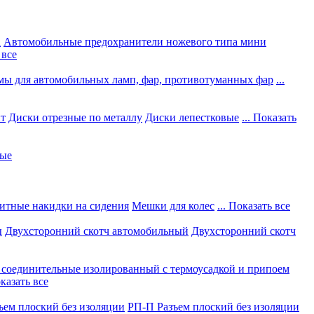
а
Автомобильные предохранители ножевого типа мини
 все
мы для автомобильных ламп, фар, противотуманных фар
...
нт
Диски отрезные по металлу
Диски лепестковые
... Показать
ные
итные накидки на сидения
Мешки для колес
... Показать все
ы
Двухсторонний скотч автомобильный
Двухсторонний скотч
соединительные изолированный с термоусадкой и припоем
оказать все
ъем плоский без изоляции
РП-П Разъем плоский без изоляции