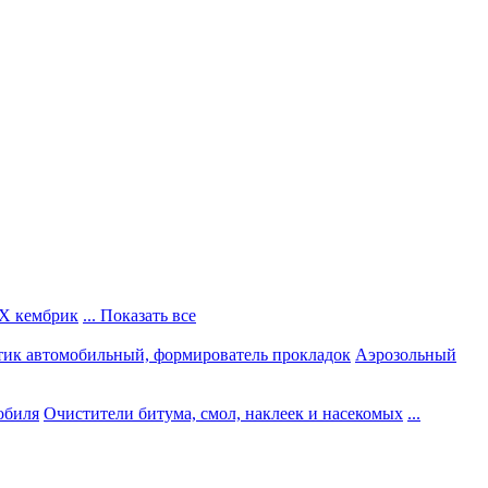
Х кембрик
... Показать все
тик автомобильный, формирователь прокладок
Аэрозольный
обиля
Очистители битума, смол, наклеек и насекомых
...