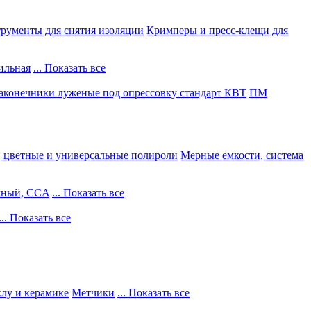
рументы для снятия изоляции
Кримперы и пресс-клещи для
ильная
... Показать все
конечники луженые под опрессовку стандарт КВТ
ПМ
, цветные и универсальные полироли
Мерные емкости, система
жный, CCA
... Показать все
... Показать все
клу и керамике
Метчики
... Показать все