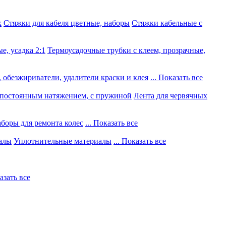
к
Стяжки для кабеля цветные, наборы
Стяжки кабельные с
е, усадка 2:1
Термоусадочные трубки с клеем, прозрачные,
 обезжириватели, удалители краски и клея
... Показать все
постоянным натяжением, с пружиной
Лента для червячных
боры для ремонта колес
... Показать все
алы
Уплотнительные материалы
... Показать все
казать все