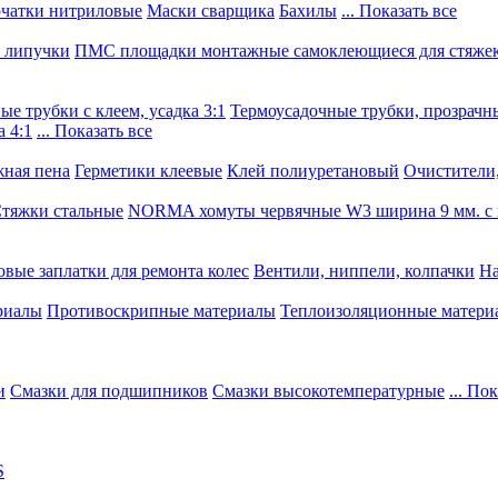
чатки нитриловые
Маски сварщика
Бахилы
... Показать все
, липучки
ПМС площадки монтажные самоклеющиеся для стяже
е трубки с клеем, усадка 3:1
Термоусадочные трубки, прозрачны
 4:1
... Показать все
ная пена
Герметики клеевые
Клей полиуретановый
Очистители,
тяжки стальные
NORMA хомуты червячные W3 ширина 9 мм. с 
овые заплатки для ремонта колес
Вентили, ниппели, колпачки
На
риалы
Противоскрипные материалы
Теплоизоляционные матери
и
Смазки для подшипников
Смазки высокотемпературные
... По
S