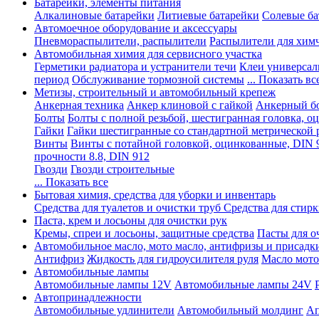
Батарейки, элементы питания
Алкалиновые батарейки
Литиевые батарейки
Солевые ба
Автомоечное оборудование и аксессуары
Пневмораспылители, распылители
Распылители для хим
Автомобильная химия для сервисного участка
Герметики радиатора и устранители течи
Клеи универсал
период
Обслуживание тормозной системы
... Показать вс
Метизы, строительный и автомобильный крепеж
Анкерная техника
Анкер клиновой с гайкой
Анкерный бо
Болты
Болты с полной резьбой, шестигранная головка, 
Гайки
Гайки шестигранные со стандартной метрической 
Винты
Винты с потайной головкой, оцинкованные, DIN 
прочности 8.8, DIN 912
Гвозди
Гвозди строительные
... Показать все
Бытовая химия, средства для уборки и инвентарь
Средства для туалетов и очистки труб
Средства для стир
Паста, крем и лосьоны для очистки рук
Кремы, спреи и лосьоны, защитные средства
Пасты для о
Автомобильное масло, мото масло, антифризы и присадк
Антифриз
Жидкость для гидроусилителя руля
Масло мото
Автомобильные лампы
Автомобильные лампы 12V
Автомобильные лампы 24V
Автопринадлежности
Автомобильные удлинители
Автомобильный молдинг
Ап