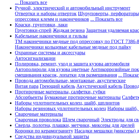
... Показать все
Ручной, электрический и автомобильный инструмент
Отвертки и наборы отверток
Шуруповерты, перфораторы
опрессовки клемм и наконечников
... Показать все
Краски, грунтовки, лаки
Грунтовки-спрей
Жидкая резина
Защитная удаляемая кра
Кабельные наконечники и гильзы
ТМ наконечники медные под опрессовку по ГОСТ 7386-
Наконечники кольцевые кабельные медные под пайку
Охранные системы и аксессуары
Автосигнализации
Полировка, ремонт, уход и защита кузова автомобиля
Автополироли для кузова цветные
Антикоррозийные по
смешивания красок, лопатки для размешивания
... Показа
Провода автомобильные, монтажные, акустические
Витая пара
Греющий кабель
Акустический кабель
Провод
Протирочные материалы, салфетки, губки
Абсорбьенты
Бумажные протирочные материалы
Салфет
Наборы уплотнительных колец, шайб, шплинтов
Наборы резиновых уплотнительных колец
Наборы шайб,
Сварочные материалы
Сварочная проволока
Шлем сварочный
Электроды для с
Сверла, полотна, плашки, метчики, миксеры для дрелей
Коронки по керамограниту
Насадки мешалки (миксеры) д
Средства индивидуальной защиты