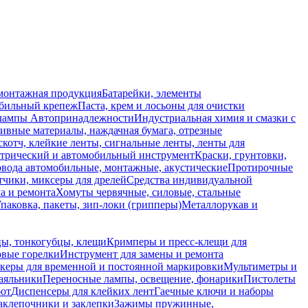
монтажная продукция
Батарейки, элементы
обильный крепеж
Паста, крем и лосьоны для очистки
 лампы
Автопринадлежности
Индустриальная химия и смазки с
ивные материалы, наждачная бумага, отрезные
скотч, клейкие ленты, сигнальные ленты, ленты для
ктрический и автомобильный инструмент
Краски, грунтовки,
вода автомобильные, монтажные, акустические
Протирочные
тчики, миксеры для дрелей
Средства индивидуальной
а и ремонта
Хомуты червячные, силовые, стальные
паковка, пакеты, зип-локи (грипперы)
Металлорукав и
ы, тонкогубцы, клещи
Кримперы и пресс-клещи для
овые горелки
Инструмент для замены и ремонта
керы для временной и постоянной маркировки
Мультиметры и
аяльники
Переносные лампы, освещение, фонарики
Пистолеты
бот
Диспенсеры для клейких лент
Гаечные ключи и наборы
аклепочники и заклепки
Зажимы пружинные,