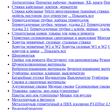
Антисептики
Перчатки рабочие, тканевые, ХБ, краги
Пер
Стяжки кабельные, крепеж, держатели
Стяжки кабельные
Velcro многоразовые тканевые стяжки
дюбель пистоном, под отверстие
... Показать все
Термоусадочные трубки, наборы термоусадок
Термоусадочные трубки, черные, усадка 2:1
Термоусадочны
усадка 3:1
Термоусадочные трубки с клеем, черные, усадка
Строительная химия, товары для дома и ремонта
Герметики силиконовые санитарные и акриловые
Монтаж
Хомуты червячные, силовые, стальные стяжки
Хомуты червячные W1 и W2
Хомуты силовые W1 и W2
С
хомутов и замки
... Показать все
Шиномонтаж
Грибки для ремонта
Инструмент для шиномонтажа
Резин
Шумоизоляционные материалы
Вибропоглощающие материалы
Звукопоглощающие мате
Тумблеры, кнопки, клавиши, выключатели
Батарейные отсеки
Индикаторы
Выключатели
Тумблеры
Смазки и смазочные материалы
Адгезионные смазки
Медные смазки
Силиконовые смазк
Упаковка, пакеты, зип-локи (грипперы)
Пакеты зип-лок (грипперы)
Мешки для мусора
Металлорукав и фитинги
Металлорукав герметичный в ПВХ изоляции Р3-ЦПнг-L
Видеонаблюдение