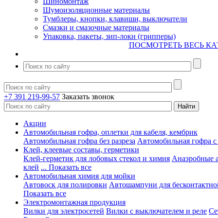
Шиномонтаж
Шумоизоляционные материалы
Тумблеры, кнопки, клавиши, выключатели
Смазки и смазочные материалы
Упаковка, пакеты, зип-локи (грипперы)
ПОСМОТРЕТЬ ВЕСЬ КА
+7 391 219-99-57
Заказать звонок
Акции
Автомобильная гофра, оплетки для кабеля, кембрик
Автомобильная гофра без разреза
Автомобильная гофра с
Клей, клеевые составы, герметики
Клей-герметик для лобовых стекол и химия
Анаэробные 
клей
... Показать все
Автомобильная химия для мойки
Автовоск для полировки
Автошампуни для бесконтактно
Показать все
Электромонтажная продукция
Вилки для электросетей
Вилки с выключателем и реле
Се