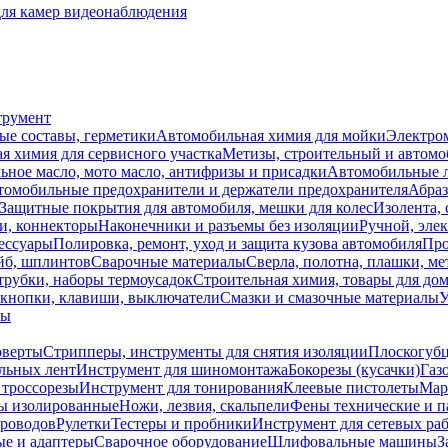
для камер видеонаблюдения
трумент
ые составы, герметики
Автомобильная химия для мойки
Электро
я химия для сервисного участка
Метизы, строительный и автом
ное масло, мото масло, антифризы и присадки
Автомобильные
томобильные предохранители и держатели предохранителя
Абраз
Защитные покрытия для автомобиля, мешки для колес
Изолента, 
и, коннекторы
Наконечники и разъемы без изоляции
Ручной, эле
ессуары
Полировка, ремонт, уход и защита кузова автомобиля
Про
йб, шплинтов
Сварочные материалы
Сверла, полотна, плашки, ме
трубки, наборы термоусадок
Строительная химия, товары для дом
 кнопки, клавиши, выключатели
Смазки и смазочные материалы
У
лы
оверты
Стрипперы, инструменты для снятия изоляции
Плоскогубц
льных лент
Инструмент для шиномонтажа
Бокорезы (кусачки)
Газ
 троссорезы
Инструмент для тонирования
Клеевые пистолеты
Мар
ы изолированные
Ножи, лезвия, скальпели
Фены технические и п
проводов
Рулетки
Тестеры и пробники
Инструмент для сетевых ра
ые и адаптеры
Сварочное оборудование
Шлифовальные машины
З