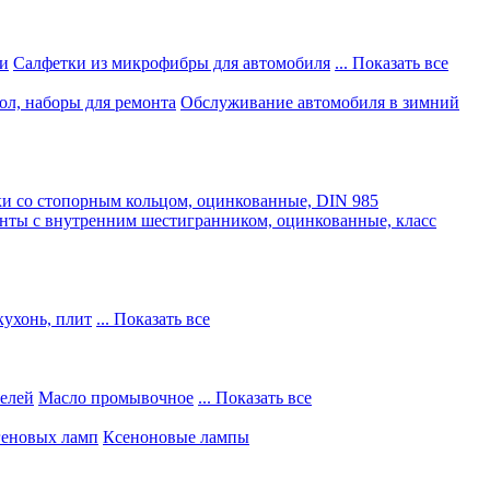
и
Салфетки из микрофибры для автомобиля
... Показать все
ол, наборы для ремонта
Обслуживание автомобиля в зимний
и со стопорным кольцом, оцинкованные, DIN 985
нты с внутренним шестигранником, оцинкованные, класс
кухонь, плит
... Показать все
телей
Масло промывочное
... Показать все
геновых ламп
Ксеноновые лампы