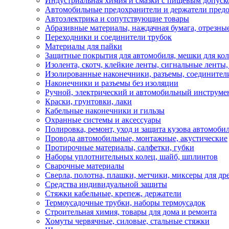
Индустриальная химия и смазки с пищевым допуск
Автомобильные предохранители и держатели пред
Автоэлектрика и сопутствующие товары
Абразивные материалы, наждачная бумага, отрезны
Переходники и соединители трубок
Материалы для пайки
Защитные покрытия для автомобиля, мешки для кол
Изолента, скотч, клейкие ленты, сигнальные ленты
Изолированные наконечники, разъемы, соединител
Наконечники и разъемы без изоляции
Ручной, электрический и автомобильный инструме
Краски, грунтовки, лаки
Кабельные наконечники и гильзы
Охранные системы и аксессуары
Полировка, ремонт, уход и защита кузова автомоби
Провода автомобильные, монтажные, акустические
Протирочные материалы, салфетки, губки
Наборы уплотнительных колец, шайб, шплинтов
Сварочные материалы
Сверла, полотна, плашки, метчики, миксеры для др
Средства индивидуальной защиты
Стяжки кабельные, крепеж, держатели
Термоусадочные трубки, наборы термоусадок
Строительная химия, товары для дома и ремонта
Хомуты червячные, силовые, стальные стяжки