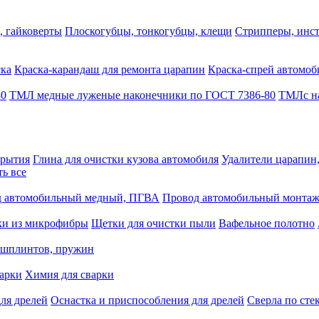
, гайковерты
Плоскогубцы, тонкогубцы, клещи
Стрипперы, инст
ска
Краска-карандаш для ремонта царапин
Краска-спрей автомоб
80
ТМЛ медные луженые наконечники по ГОСТ 7386-80
ТМЛс на
крытия
Глина для очистки кузова автомобиля
Удалители царапин
ть все
 автомобильный медный, ПГВА
Провод автомобильный монта
ки из микрофибры
Щетки для очистки пыли
Вафельное полотно
 шплинтов, пружин
варки
Химия для сварки
ля дрелей
Оснастка и приспособления для дрелей
Сверла по сте