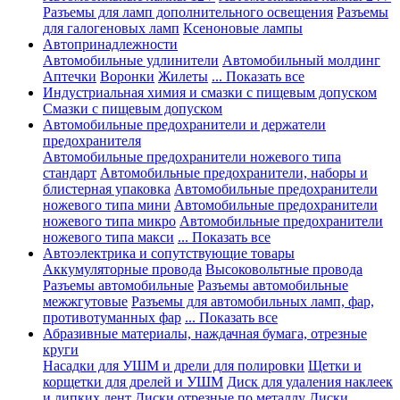
Разъемы для ламп дополнительного освещения
Разъемы
для галогеновых ламп
Ксеноновые лампы
Автопринадлежности
Автомобильные удлинители
Автомобильный молдинг
Аптечки
Воронки
Жилеты
... Показать все
Индустриальная химия и смазки с пищевым допуском
Смазки с пищевым допуском
Автомобильные предохранители и держатели
предохранителя
Автомобильные предохранители ножевого типа
стандарт
Автомобильные предохранители, наборы и
блистерная упаковка
Автомобильные предохранители
ножевого типа мини
Автомобильные предохранители
ножевого типа микро
Автомобильные предохранители
ножевого типа макси
... Показать все
Автоэлектрика и сопутствующие товары
Аккумуляторные провода
Высоковольтные провода
Разъемы автомобильные
Разъемы автомобильные
межжгутовые
Разъемы для автомобильных ламп, фар,
противотуманных фар
... Показать все
Абразивные материалы, наждачная бумага, отрезные
круги
Насадки для УШМ и дрели для полировки
Щетки и
корщетки для дрелей и УШМ
Диск для удаления наклеек
и липких лент
Диски отрезные по металлу
Диски