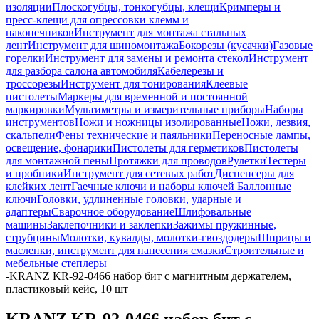
изоляции
Плоскогубцы, тонкогубцы, клещи
Кримперы и
пресс-клещи для опрессовки клемм и
наконечников
Инструмент для монтажа стальных
лент
Инструмент для шиномонтажа
Бокорезы (кусачки)
Газовые
горелки
Инструмент для замены и ремонта стекол
Инструмент
для разбора салона автомобиля
Кабелерезы и
троссорезы
Инструмент для тонирования
Клеевые
пистолеты
Маркеры для временной и постоянной
маркировки
Мультиметры и измерительные приборы
Наборы
инструментов
Ножи и ножницы изолированные
Ножи, лезвия,
скальпели
Фены технические и паяльники
Переносные лампы,
освещение, фонарики
Пистолеты для герметиков
Пистолеты
для монтажной пены
Протяжки для проводов
Рулетки
Тестеры
и пробники
Инструмент для сетевых работ
Диспенсеры для
клейких лент
Гаечные ключи и наборы ключей
Баллонные
ключи
Головки, удлиненные головки, ударные и
адаптеры
Сварочное оборудование
Шлифовальные
машины
Заклепочники и заклепки
Зажимы пружинные,
струбцины
Молотки, кувалды, молотки-гвоздодеры
Шприцы и
масленки, инструмент для нанесения смазки
Строительные и
мебельные степлеры
-
KRANZ KR-92-0466 набор бит с магнитным держателем,
пластиковый кейс, 10 шт
KRANZ KR-92-0466 набор бит с