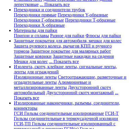
лепестковые
... Показать все
Переходники и соединители трубок
Переходники прямые
Переходники Y-образные
Переходники Г-образные
Переходники Т-образные
Переходники Х-образные
Материалы для пайки
Припои и сплавы
Разное для пайки
Флюсы для пайки
Защитные покрытия для автомобиля, мешки для колес
Защита рулевого колеса, рычагов КПП и ручного
тормоза
Защитное покрытие для малярных работ
Защитные коврики
Защитные накидки на сидения
Мешки для колес
... Показать все
Изолента, скотч, клейкие ленты, сигнальные ленты,
ленты для ограждений
Изоляционные ленты
Светоотражающие, разметочные и
оградительные ленты
Алюминиевые и
металлизированные ленты
Двухсторонний скотч
автомобильный
Двухсторонний скотч монтажный
...
Показать все
Изолированные наконечники, разъемы, соединители,
коннекторы
ГСИ Гильзы соединительные изолированные
ГСИ-Т
Гильзы соединительные в термоусадочной изоляции
ГСИ-ТП Гильзы соединительные изолированный с
термоусадкой и припоем
ГСИ(н) Гильзы