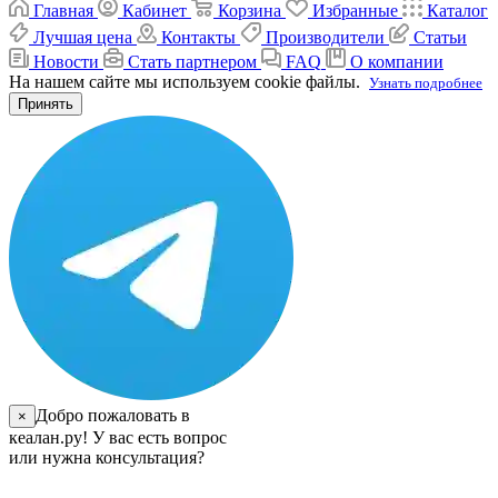
Главная
Кабинет
Корзина
Избранные
Каталог
Лучшая цена
Контакты
Производители
Статьи
Новости
Стать партнером
FAQ
О компании
На нашем сайте мы используем cookie файлы.
Узнать подробнее
Принять
Добро пожаловать в
×
кеалан.ру! У вас есть вопрос
или нужна консультация?