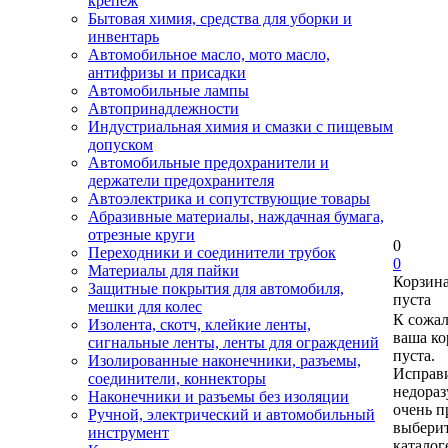
крепеж
Бытовая химия, средства для уборки и
инвентарь
Автомобильное масло, мото масло,
антифризы и присадки
Автомобильные лампы
Автопринадлежности
Индустриальная химия и смазки с пищевым
допуском
Автомобильные предохранители и
держатели предохранителя
Автоэлектрика и сопутствующие товары
Абразивные материалы, наждачная бумага,
отрезные круги
0
Переходники и соединители трубок
0
Материалы для пайки
Корзин
Защитные покрытия для автомобиля,
пуста
мешки для колес
К сожа
Изолента, скотч, клейкие ленты,
ваша ко
сигнальные ленты, ленты для ограждений
пуста.
Изолированные наконечники, разъемы,
Исправи
соединители, коннекторы
недора
Наконечники и разъемы без изоляции
очень п
Ручной, электрический и автомобильный
выберит
инструмент
каталог