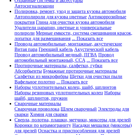
Охранные системы и аксессуары
Автосигнализации
Полировка, ремонт, уход и защита кузова автомобиля
Автополироли для кузова цветные
Антикоррозийные
покрытия
Глина для очистки кузова автомобиля
Удалители царапин, цветные и универсальные
полироли
Мерные емкости, система смешивания красок,
лопатки для размешивания
... Показать все
Провода автомобильные, монтажные, акустические
Витая пара
Греющий кабель
Акустический кабель
Провод автомобильный медный, ПГВА
Провод
автомобильный монтажный, CCA
... Показать все
Протирочные материалы, салфетки, губки
Абсорбьенты
Бумажные протирочные материалы
Салфетки из микрофибры
Щетки для очистки пыли
Вафельное полотно
... Показать все
Наборы уплотнительных колец, шайб, шплинтов
Наборы резиновых уплотнительных колец
Наборы
шайб, шплинтов, пружин
Сварочные материалы
Сварочная проволока
Шлем сварочный
Электроды для
сварки
Химия для сварки
Сверла, полотна, плашки, метчики, миксеры для дрелей
Коронки по керамограниту
Насадки мешалки (миксеры)
для дрелей
Оснастка и приспособления для дрелей