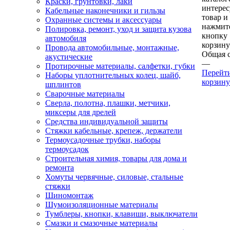
Краски, грунтовки, лаки
интере
Кабельные наконечники и гильзы
товар и
Охранные системы и аксессуары
нажмит
Полировка, ремонт, уход и защита кузова
кнопку
автомобиля
корзину
Провода автомобильные, монтажные,
Общая 
акустические
—
Протирочные материалы, салфетки, губки
Перейт
Наборы уплотнительных колец, шайб,
корзину
шплинтов
Сварочные материалы
Сверла, полотна, плашки, метчики,
миксеры для дрелей
Средства индивидуальной защиты
Стяжки кабельные, крепеж, держатели
Термоусадочные трубки, наборы
термоусадок
Строительная химия, товары для дома и
ремонта
Хомуты червячные, силовые, стальные
стяжки
Шиномонтаж
Шумоизоляционные материалы
Тумблеры, кнопки, клавиши, выключатели
Смазки и смазочные материалы