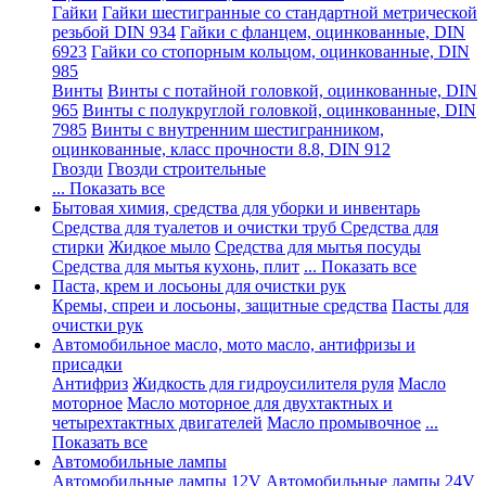
Гайки
Гайки шестигранные со стандартной метрической
резьбой DIN 934
Гайки с фланцем, оцинкованные, DIN
6923
Гайки со стопорным кольцом, оцинкованные, DIN
985
Винты
Винты с потайной головкой, оцинкованные, DIN
965
Винты с полукруглой головкой, оцинкованные, DIN
7985
Винты с внутренним шестигранником,
оцинкованные, класс прочности 8.8, DIN 912
Гвозди
Гвозди строительные
... Показать все
Бытовая химия, средства для уборки и инвентарь
Средства для туалетов и очистки труб
Средства для
стирки
Жидкое мыло
Средства для мытья посуды
Средства для мытья кухонь, плит
... Показать все
Паста, крем и лосьоны для очистки рук
Кремы, спреи и лосьоны, защитные средства
Пасты для
очистки рук
Автомобильное масло, мото масло, антифризы и
присадки
Антифриз
Жидкость для гидроусилителя руля
Масло
моторное
Масло моторное для двухтактных и
четырехтактных двигателей
Масло промывочное
...
Показать все
Автомобильные лампы
Автомобильные лампы 12V
Автомобильные лампы 24V