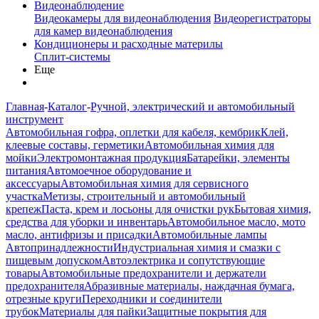
Видеонаблюдение
Видеокамеры для видеонаблюдения
Видеорегистраторы
для камер видеонаблюдения
Кондиционеры и расходные материлы
Сплит-системы
Еще
Главная
-
Каталог
-
Ручной, электрический и автомобильный
инструмент
Автомобильная гофра, оплетки для кабеля, кембрик
Клей,
клеевые составы, герметики
Автомобильная химия для
мойки
Электромонтажная продукция
Батарейки, элементы
питания
Автомоечное оборудование и
аксессуары
Автомобильная химия для сервисного
участка
Метизы, строительный и автомобильный
крепеж
Паста, крем и лосьоны для очистки рук
Бытовая химия,
средства для уборки и инвентарь
Автомобильное масло, мото
масло, антифризы и присадки
Автомобильные лампы
Автопринадлежности
Индустриальная химия и смазки с
пищевым допуском
Автоэлектрика и сопутствующие
товары
Автомобильные предохранители и держатели
предохранителя
Абразивные материалы, наждачная бумага,
отрезные круги
Переходники и соединители
трубок
Материалы для пайки
Защитные покрытия для