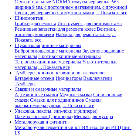
Стяжки стальные
NORMA хомуты червячные W3
ширина 9 мм. с постоянным натяжением, с пружиной
Лента для червячных хомутов и замки
... Показать все
Шиномонтаж
Грибки для ремонта
Инструмент для шиномонтажа
Резиновые заплатки для ремонта колес
Вентили,
ниппели, колпачки
Наборы для ремонта колес
...
Показать все
Шумоизоляционные материалы
Вибропоглощающие материалы
Звукопоглощающие
материалы
Противоскрипные материалы
Теплоизоляционные материалы
Уплотнительные
материалы
... Показать все
Тумблеры, кнопки, клавиши, выключатели
Батарейные отсеки
Индикаторы
Выключатели
Тумблеры
Смазки и смазочные материалы
Адгезионные смазки
Медные смазки
Силиконовые
смазки
Смазки для подшипников
Смазки
высокотемпературные
... Показать все
Упаковка, пакеты, зип-локи (грипперы)
Пакеты зип-лок (грипперы)
Мешки для мусора
Металлорукав и фитинги
Металлорукав герметичный в ПВХ изоляции Р3-ЦПнг-
LS