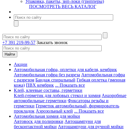
Упаковка, пакеты, зип-локи (грипперы)
ПОСМОТРЕТЬ ВЕСЬ КАТАЛОГ
+7 391 219-99-57
Заказать звонок
Акции
Автомобильная гофра, оплетки для кабеля, кембрик
Автомобильная гофра без разреза
Автомобильная гофра
с разрезом
Бандаж спиральный
Гибкая оплетка (змеиная
кожа)
ПВХ кембрик
... Показать все
Клей, клеевые составы, герметики
Клей-герметик для лобовых стекол и химия
Анаэробные
автомобильные герметики
Фиксаторы резьбы и
герметики
Герметик автомобильный, формирователь
прокладок
Аэрозольный клей
... Показать все
Автомобильная химия для мойки
Автовоск для полировки
Автошампуни для
бесконтактной мойки
Автошампуни для ручной мойки