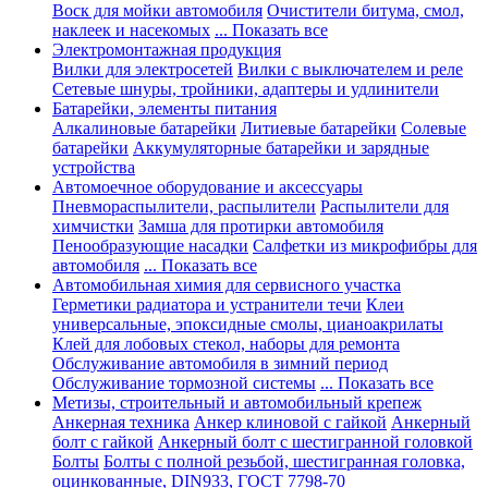
Воск для мойки автомобиля
Очистители битума, смол,
наклеек и насекомых
... Показать все
Электромонтажная продукция
Вилки для электросетей
Вилки с выключателем и реле
Сетевые шнуры, тройники, адаптеры и удлинители
Батарейки, элементы питания
Алкалиновые батарейки
Литиевые батарейки
Солевые
батарейки
Аккумуляторные батарейки и зарядные
устройства
Автомоечное оборудование и аксессуары
Пневмораспылители, распылители
Распылители для
химчистки
Замша для протирки автомобиля
Пенообразующие насадки
Салфетки из микрофибры для
автомобиля
... Показать все
Автомобильная химия для сервисного участка
Герметики радиатора и устранители течи
Клеи
универсальные, эпоксидные смолы, цианоакрилаты
Клей для лобовых стекол, наборы для ремонта
Обслуживание автомобиля в зимний период
Обслуживание тормозной системы
... Показать все
Метизы, строительный и автомобильный крепеж
Анкерная техника
Анкер клиновой с гайкой
Анкерный
болт с гайкой
Анкерный болт с шестигранной головкой
Болты
Болты с полной резьбой, шестигранная головка,
оцинкованные, DIN933, ГОСТ 7798-70