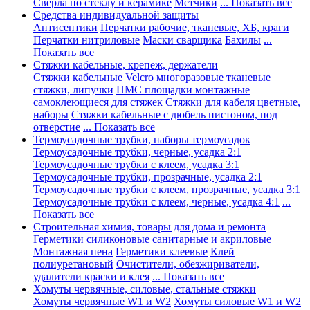
Сверла по стеклу и керамике
Метчики
... Показать все
Средства индивидуальной защиты
Антисептики
Перчатки рабочие, тканевые, ХБ, краги
Перчатки нитриловые
Маски сварщика
Бахилы
...
Показать все
Стяжки кабельные, крепеж, держатели
Стяжки кабельные
Velcro многоразовые тканевые
стяжки, липучки
ПМС площадки монтажные
самоклеющиеся для стяжек
Стяжки для кабеля цветные,
наборы
Стяжки кабельные с дюбель пистоном, под
отверстие
... Показать все
Термоусадочные трубки, наборы термоусадок
Термоусадочные трубки, черные, усадка 2:1
Термоусадочные трубки с клеем, усадка 3:1
Термоусадочные трубки, прозрачные, усадка 2:1
Термоусадочные трубки с клеем, прозрачные, усадка 3:1
Термоусадочные трубки с клеем, черные, усадка 4:1
...
Показать все
Строительная химия, товары для дома и ремонта
Герметики силиконовые санитарные и акриловые
Монтажная пена
Герметики клеевые
Клей
полиуретановый
Очистители, обезжириватели,
удалители краски и клея
... Показать все
Хомуты червячные, силовые, стальные стяжки
Хомуты червячные W1 и W2
Хомуты силовые W1 и W2