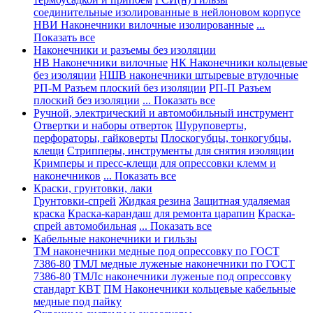
соединительные изолированные в нейлоновом корпусе
НВИ Наконечники вилочные изолированные
...
Показать все
Наконечники и разъемы без изоляции
НВ Наконечники вилочные
НК Наконечники кольцевые
без изоляции
НШВ наконечники штыревые втулочные
РП-М Разъем плоский без изоляции
РП-П Разъем
плоский без изоляции
... Показать все
Ручной, электрический и автомобильный инструмент
Отвертки и наборы отверток
Шуруповерты,
перфораторы, гайковерты
Плоскогубцы, тонкогубцы,
клещи
Стрипперы, инструменты для снятия изоляции
Кримперы и пресс-клещи для опрессовки клемм и
наконечников
... Показать все
Краски, грунтовки, лаки
Грунтовки-спрей
Жидкая резина
Защитная удаляемая
краска
Краска-карандаш для ремонта царапин
Краска-
спрей автомобильная
... Показать все
Кабельные наконечники и гильзы
ТМ наконечники медные под опрессовку по ГОСТ
7386-80
ТМЛ медные луженые наконечники по ГОСТ
7386-80
ТМЛс наконечники луженые под опрессовку
стандарт КВТ
ПМ Наконечники кольцевые кабельные
медные под пайку