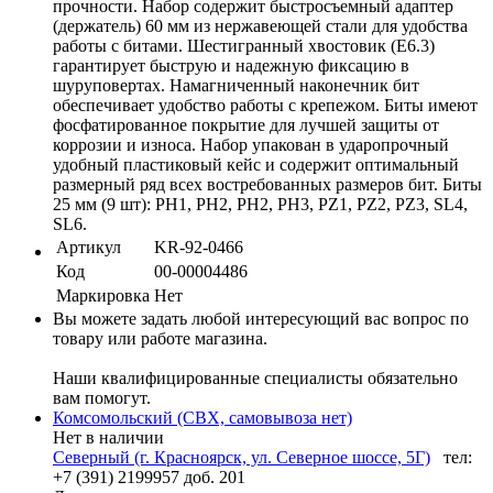
прочности. Набор содержит быстросъемный адаптер
(держатель) 60 мм из нержавеющей стали для удобства
работы с битами. Шестигранный хвостовик (Е6.3)
гарантирует быструю и надежную фиксацию в
шуруповертах. Намагниченный наконечник бит
обеспечивает удобство работы с крепежом. Биты имеют
фосфатированное покрытие для лучшей защиты от
коррозии и износа. Набор упакован в ударопрочный
удобный пластиковый кейс и содержит оптимальный
размерный ряд всех востребованных размеров бит. Биты
25 мм (9 шт): PH1, PH2, PH2, PH3, PZ1, PZ2, PZ3, SL4,
SL6.
Артикул
KR-92-0466
Код
00-00004486
Маркировка
Нет
Вы можете задать любой интересующий вас вопрос по
товару или работе магазина.
Наши квалифицированные специалисты обязательно
вам помогут.
Комсомольский (СВХ, самовывоза нет)
Нет в наличии
Северный (г. Красноярск, ул. Северное шоссе, 5Г)
тел:
+7 (391) 2199957 доб. 201