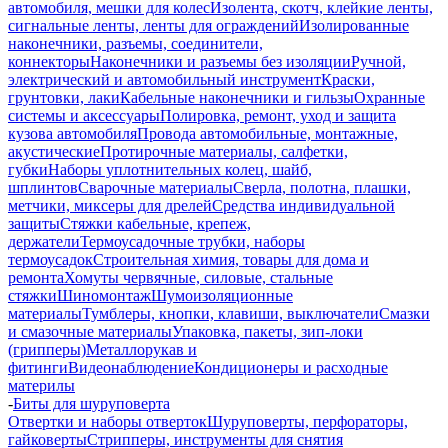
автомобиля, мешки для колес
Изолента, скотч, клейкие ленты,
сигнальные ленты, ленты для ограждений
Изолированные
наконечники, разъемы, соединители,
коннекторы
Наконечники и разъемы без изоляции
Ручной,
электрический и автомобильный инструмент
Краски,
грунтовки, лаки
Кабельные наконечники и гильзы
Охранные
системы и аксессуары
Полировка, ремонт, уход и защита
кузова автомобиля
Провода автомобильные, монтажные,
акустические
Протирочные материалы, салфетки,
губки
Наборы уплотнительных колец, шайб,
шплинтов
Сварочные материалы
Сверла, полотна, плашки,
метчики, миксеры для дрелей
Средства индивидуальной
защиты
Стяжки кабельные, крепеж,
держатели
Термоусадочные трубки, наборы
термоусадок
Строительная химия, товары для дома и
ремонта
Хомуты червячные, силовые, стальные
стяжки
Шиномонтаж
Шумоизоляционные
материалы
Тумблеры, кнопки, клавиши, выключатели
Смазки
и смазочные материалы
Упаковка, пакеты, зип-локи
(грипперы)
Металлорукав и
фитинги
Видеонаблюдение
Кондиционеры и расходные
материлы
-
Биты для шуруповерта
Отвертки и наборы отверток
Шуруповерты, перфораторы,
гайковерты
Стрипперы, инструменты для снятия