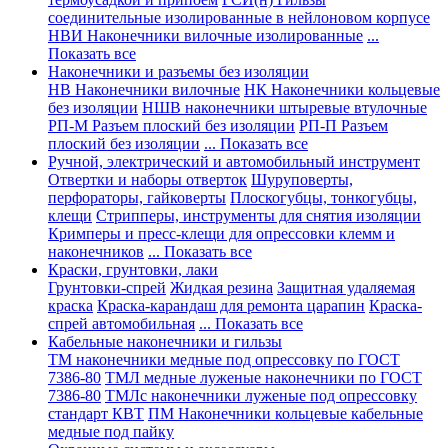
соединительные изолированные в нейлоновом корпусе
НВИ Наконечники вилочные изолированные
...
Показать все
Наконечники и разъемы без изоляции
НВ Наконечники вилочные
НК Наконечники кольцевые
без изоляции
НШВ наконечники штыревые втулочные
РП-М Разъем плоский без изоляции
РП-П Разъем
плоский без изоляции
... Показать все
Ручной, электрический и автомобильный инструмент
Отвертки и наборы отверток
Шуруповерты,
перфораторы, гайковерты
Плоскогубцы, тонкогубцы,
клещи
Стрипперы, инструменты для снятия изоляции
Кримперы и пресс-клещи для опрессовки клемм и
наконечников
... Показать все
Краски, грунтовки, лаки
Грунтовки-спрей
Жидкая резина
Защитная удаляемая
краска
Краска-карандаш для ремонта царапин
Краска-
спрей автомобильная
... Показать все
Кабельные наконечники и гильзы
ТМ наконечники медные под опрессовку по ГОСТ
7386-80
ТМЛ медные луженые наконечники по ГОСТ
7386-80
ТМЛс наконечники луженые под опрессовку
стандарт КВТ
ПМ Наконечники кольцевые кабельные
медные под пайку