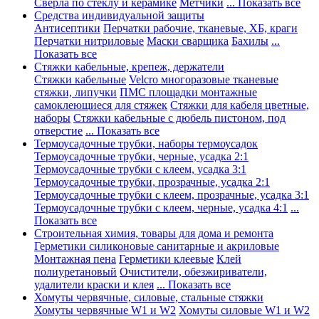
Сверла по стеклу и керамике
Метчики
... Показать все
Средства индивидуальной защиты
Антисептики
Перчатки рабочие, тканевые, ХБ, краги
Перчатки нитриловые
Маски сварщика
Бахилы
...
Показать все
Стяжки кабельные, крепеж, держатели
Стяжки кабельные
Velcro многоразовые тканевые
стяжки, липучки
ПМС площадки монтажные
самоклеющиеся для стяжек
Стяжки для кабеля цветные,
наборы
Стяжки кабельные с дюбель пистоном, под
отверстие
... Показать все
Термоусадочные трубки, наборы термоусадок
Термоусадочные трубки, черные, усадка 2:1
Термоусадочные трубки с клеем, усадка 3:1
Термоусадочные трубки, прозрачные, усадка 2:1
Термоусадочные трубки с клеем, прозрачные, усадка 3:1
Термоусадочные трубки с клеем, черные, усадка 4:1
...
Показать все
Строительная химия, товары для дома и ремонта
Герметики силиконовые санитарные и акриловые
Монтажная пена
Герметики клеевые
Клей
полиуретановый
Очистители, обезжириватели,
удалители краски и клея
... Показать все
Хомуты червячные, силовые, стальные стяжки
Хомуты червячные W1 и W2
Хомуты силовые W1 и W2