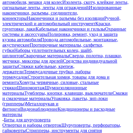
автомобиля, мешки для колес
Изолента, скотч, клейкие ленты,
сигнальные ленты, ленты для ограждений
Изолированные
наконечники, разъемы, соединители,
коннекторы
Наконечники и разъемы без изоляции
Ручной,
электрический и автомобильный инструмент
Краски,
грунтовки, лаки
Кабельные наконечники и гильзы
Охранные
системы и аксессуары
Полировка, ремонт, уход и защита
кузова автомобиля
Провода автомобильные, монтажные,
акустические
Протирочные материалы, салфетки,
губки
Наборы уплотнительных колец, шайб,
шплинтов
Сварочные материалы
Сверла, полотна, плашки,
метчики, миксеры для дрелей
Средства индивидуальной
защиты
Стяжки кабельные, крепеж,
держатели
Термоусадочные трубки, наборы
термоусадок
Строительная химия, товары для дома и
ремонта
Хомуты червячные, силовые, стальные
стяжки
Шиномонтаж
Шумоизоляционные
материалы
Тумблеры, кнопки, клавиши, выключатели
Смазки
и смазочные материалы
Упаковка, пакеты, зип-локи
(грипперы)
Металлорукав и
фитинги
Видеонаблюдение
Кондиционеры и расходные
материлы
-
Биты для шуруповерта
Отвертки и наборы отверток
Шуруповерты, перфораторы,
гайковерты
Стрипперы, инструменты для снятия