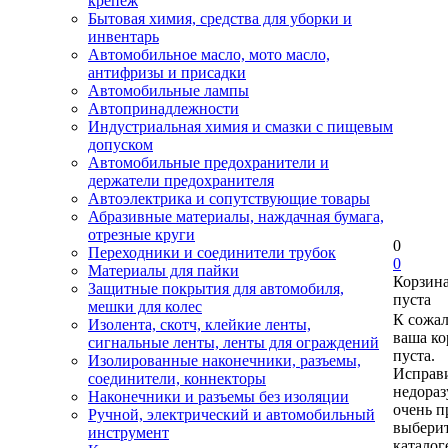
крепеж
Бытовая химия, средства для уборки и
инвентарь
Автомобильное масло, мото масло,
антифризы и присадки
Автомобильные лампы
Автопринадлежности
Индустриальная химия и смазки с пищевым
допуском
Автомобильные предохранители и
держатели предохранителя
Автоэлектрика и сопутствующие товары
Абразивные материалы, наждачная бумага,
отрезные круги
0
Переходники и соединители трубок
0
Материалы для пайки
Корзин
Защитные покрытия для автомобиля,
пуста
мешки для колес
К сожа
Изолента, скотч, клейкие ленты,
ваша ко
сигнальные ленты, ленты для ограждений
пуста.
Изолированные наконечники, разъемы,
Исправи
соединители, коннекторы
недора
Наконечники и разъемы без изоляции
очень п
Ручной, электрический и автомобильный
выберит
инструмент
каталог