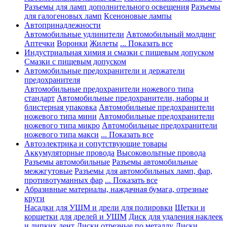
Разъемы для ламп дополнительного освещения
Разъемы
для галогеновых ламп
Ксеноновые лампы
Автопринадлежности
Автомобильные удлинители
Автомобильный молдинг
Аптечки
Воронки
Жилеты
... Показать все
Индустриальная химия и смазки с пищевым допуском
Смазки с пищевым допуском
Автомобильные предохранители и держатели
предохранителя
Автомобильные предохранители ножевого типа
стандарт
Автомобильные предохранители, наборы и
блистерная упаковка
Автомобильные предохранители
ножевого типа мини
Автомобильные предохранители
ножевого типа микро
Автомобильные предохранители
ножевого типа макси
... Показать все
Автоэлектрика и сопутствующие товары
Аккумуляторные провода
Высоковольтные провода
Разъемы автомобильные
Разъемы автомобильные
межжгутовые
Разъемы для автомобильных ламп, фар,
противотуманных фар
... Показать все
Абразивные материалы, наждачная бумага, отрезные
круги
Насадки для УШМ и дрели для полировки
Щетки и
корщетки для дрелей и УШМ
Диск для удаления наклеек
и липких лент
Диски отрезные по металлу
Диски