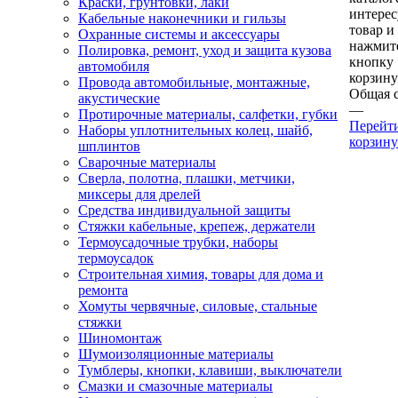
Краски, грунтовки, лаки
интере
Кабельные наконечники и гильзы
товар и
Охранные системы и аксессуары
нажмит
Полировка, ремонт, уход и защита кузова
кнопку
автомобиля
корзину
Провода автомобильные, монтажные,
Общая 
акустические
—
Протирочные материалы, салфетки, губки
Перейт
Наборы уплотнительных колец, шайб,
корзину
шплинтов
Сварочные материалы
Сверла, полотна, плашки, метчики,
миксеры для дрелей
Средства индивидуальной защиты
Стяжки кабельные, крепеж, держатели
Термоусадочные трубки, наборы
термоусадок
Строительная химия, товары для дома и
ремонта
Хомуты червячные, силовые, стальные
стяжки
Шиномонтаж
Шумоизоляционные материалы
Тумблеры, кнопки, клавиши, выключатели
Смазки и смазочные материалы