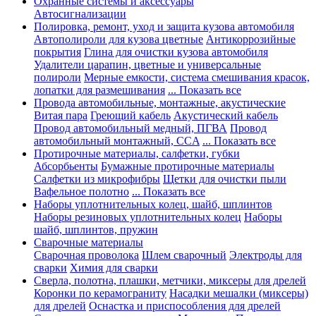
Охранные системы и аксессуары
Автосигнализации
Полировка, ремонт, уход и защита кузова автомобиля
Автополироли для кузова цветные
Антикоррозийные
покрытия
Глина для очистки кузова автомобиля
Удалители царапин, цветные и универсальные
полироли
Мерные емкости, система смешивания красок,
лопатки для размешивания
... Показать все
Провода автомобильные, монтажные, акустические
Витая пара
Греющий кабель
Акустический кабель
Провод автомобильный медный, ПГВА
Провод
автомобильный монтажный, CCA
... Показать все
Протирочные материалы, салфетки, губки
Абсорбьенты
Бумажные протирочные материалы
Салфетки из микрофибры
Щетки для очистки пыли
Вафельное полотно
... Показать все
Наборы уплотнительных колец, шайб, шплинтов
Наборы резиновых уплотнительных колец
Наборы
шайб, шплинтов, пружин
Сварочные материалы
Сварочная проволока
Шлем сварочный
Электроды для
сварки
Химия для сварки
Сверла, полотна, плашки, метчики, миксеры для дрелей
Коронки по керамограниту
Насадки мешалки (миксеры)
для дрелей
Оснастка и приспособления для дрелей