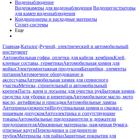
Видеонаблюдение
Видеокамеры для видеонаблюдения
Видеорегистраторы
для камер видеонаблюдения
Кондиционеры и расходные материлы
Сплит-системы
Еще
Главная
-
Каталог
-
Ручной, электрический и автомобильный
инструмент
Автомобильная гофра, оплетки для кабеля, кембрик
Клей,
клеевые составы, герметики
Автомобильная химия для
мойки
Электромонтажная продукция
Батарейки, элементы
питания
Автомоечное оборудование и
аксессуары
Автомобильная химия для сервисного
участка
Метизы, строительный и автомобильный
крепеж
Паста, крем и лосьоны для очистки рук
Бытовая химия,
средства для уборки и инвентарь
Автомобильное масло, мото
масло, антифризы и присадки
Автомобильные лампы
Автопринадлежности
Индустриальная химия и смазки с
пищевым допуском
Автоэлектрика и сопутствующие
товары
Автомобильные предохранители и держатели
предохранителя
Абразивные материалы, наждачная бумага,
отрезные круги
Переходники и соединители
трубок
Материалы для пайки
Защитные покрытия для