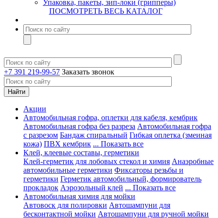
Упаковка, пакеты, зип-локи (грипперы)
ПОСМОТРЕТЬ ВЕСЬ КАТАЛОГ
+7 391 219-99-57
Заказать звонок
Акции
Автомобильная гофра, оплетки для кабеля, кембрик
Автомобильная гофра без разреза
Автомобильная гофра
с разрезом
Бандаж спиральный
Гибкая оплетка (змеиная
кожа)
ПВХ кембрик
... Показать все
Клей, клеевые составы, герметики
Клей-герметик для лобовых стекол и химия
Анаэробные
автомобильные герметики
Фиксаторы резьбы и
герметики
Герметик автомобильный, формирователь
прокладок
Аэрозольный клей
... Показать все
Автомобильная химия для мойки
Автовоск для полировки
Автошампуни для
бесконтактной мойки
Автошампуни для ручной мойки