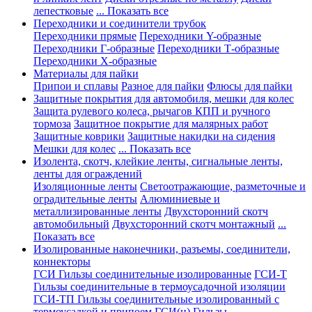
лепестковые
... Показать все
Переходники и соединители трубок
Переходники прямые
Переходники Y-образные
Переходники Г-образные
Переходники Т-образные
Переходники Х-образные
Материалы для пайки
Припои и сплавы
Разное для пайки
Флюсы для пайки
Защитные покрытия для автомобиля, мешки для колес
Защита рулевого колеса, рычагов КПП и ручного
тормоза
Защитное покрытие для малярных работ
Защитные коврики
Защитные накидки на сидения
Мешки для колес
... Показать все
Изолента, скотч, клейкие ленты, сигнальные ленты,
ленты для ограждений
Изоляционные ленты
Светоотражающие, разметочные и
оградительные ленты
Алюминиевые и
металлизированные ленты
Двухсторонний скотч
автомобильный
Двухсторонний скотч монтажный
...
Показать все
Изолированные наконечники, разъемы, соединители,
коннекторы
ГСИ Гильзы соединительные изолированные
ГСИ-Т
Гильзы соединительные в термоусадочной изоляции
ГСИ-ТП Гильзы соединительные изолированный с
термоусадкой и припоем
ГСИ(н) Гильзы