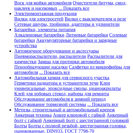
Воск для мойки автомобиля
Очистители битума, смол,
наклеек и насекомых
... Показать все
Электромонтажная продукция
Вилки для электросетей
Вилки с выключателем и реле
Сетевые шнуры, тройники, адаптеры и удлинители
Батарейки, элементы питания
Алкалиновые батарейки
Литиевые батарейки
Солевые
батарейки
Аккумуляторные батарейки и зарядные
устройства
Автомоечное оборудование и аксессуары
Пневмораспылители, распылители
Распылители для
химчистки
Замша для протирки автомобиля
Пенообразующие насадки
Салфетки из микрофибры для
автомобиля
... Показать все
Автомобильная химия для сервисного участка
Герметики радиатора и устранители течи
Клеи
универсальные, эпоксидные смолы, цианоакрилаты
Клей для лобовых стекол, наборы для ремонта
Обслуживание автомобиля в зимний период
Обслуживание тормозной системы
... Показать все
Метизы, строительный и автомобильный крепеж
Анкерная техника
Анкер клиновой с гайкой
Анкерный
болт с гайкой
Анкерный болт с шестигранной головкой
Болты
Болты с полной резьбой, шестигранная головка,
оцинкованные, DIN933, ГОСТ 7798-70