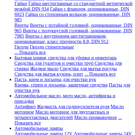
Гайки
Гайки шестигранные со стандартной метрической
резьбой DIN 934
Гайки с фланцем, оцинкованные, DIN
6923
Гайки со стопорным кольцом, оцинкованные, DIN
985
Винты
Винты с потайной головкой, оцинкованные, DIN
965
Винты с полукруглой головкой, оцинкованные, DIN
7985
Винты с внутренним шестигранником,
оцинкованные, класс прочности 8.8, DIN 912
Гвозди
Гвозди строительные
... Показать все
Бытовая химия, средства для уборки и инвентарь
Средства для туалетов и очистки труб
Средства для
стирки
Жидкое мыло
Средства для мытья посуды
Средства для мытья кухонь, плит
... Показать все
Паста, крем и лосьоны для очистки рук
Кремы, спреи и лосьоны, защитные средства
Пасты для
очистки рук
Автомобильное масло, мото масло, антифризы и
присадки
Антифриз
Жидкость для гидроусилителя руля
Масло
моторное
Масло моторное для двухтактных и
четырехтактных двигателей
Масло промывочное
...
Показать все
Автомобильные лампы
Автомобильные лампы 12V
Автомобильные лампы 24V