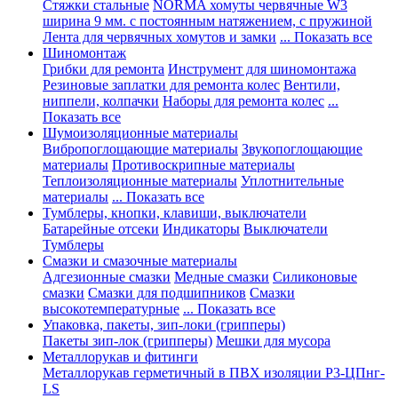
Стяжки стальные
NORMA хомуты червячные W3
ширина 9 мм. с постоянным натяжением, с пружиной
Лента для червячных хомутов и замки
... Показать все
Шиномонтаж
Грибки для ремонта
Инструмент для шиномонтажа
Резиновые заплатки для ремонта колес
Вентили,
ниппели, колпачки
Наборы для ремонта колес
...
Показать все
Шумоизоляционные материалы
Вибропоглощающие материалы
Звукопоглощающие
материалы
Противоскрипные материалы
Теплоизоляционные материалы
Уплотнительные
материалы
... Показать все
Тумблеры, кнопки, клавиши, выключатели
Батарейные отсеки
Индикаторы
Выключатели
Тумблеры
Смазки и смазочные материалы
Адгезионные смазки
Медные смазки
Силиконовые
смазки
Смазки для подшипников
Смазки
высокотемпературные
... Показать все
Упаковка, пакеты, зип-локи (грипперы)
Пакеты зип-лок (грипперы)
Мешки для мусора
Металлорукав и фитинги
Металлорукав герметичный в ПВХ изоляции Р3-ЦПнг-
LS