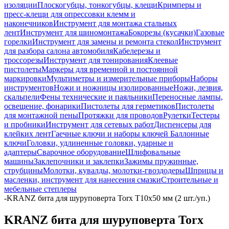
изоляции
Плоскогубцы, тонкогубцы, клещи
Кримперы и
пресс-клещи для опрессовки клемм и
наконечников
Инструмент для монтажа стальных
лент
Инструмент для шиномонтажа
Бокорезы (кусачки)
Газовые
горелки
Инструмент для замены и ремонта стекол
Инструмент
для разбора салона автомобиля
Кабелерезы и
троссорезы
Инструмент для тонирования
Клеевые
пистолеты
Маркеры для временной и постоянной
маркировки
Мультиметры и измерительные приборы
Наборы
инструментов
Ножи и ножницы изолированные
Ножи, лезвия,
скальпели
Фены технические и паяльники
Переносные лампы,
освещение, фонарики
Пистолеты для герметиков
Пистолеты
для монтажной пены
Протяжки для проводов
Рулетки
Тестеры
и пробники
Инструмент для сетевых работ
Диспенсеры для
клейких лент
Гаечные ключи и наборы ключей
Баллонные
ключи
Головки, удлиненные головки, ударные и
адаптеры
Сварочное оборудование
Шлифовальные
машины
Заклепочники и заклепки
Зажимы пружинные,
струбцины
Молотки, кувалды, молотки-гвоздодеры
Шприцы и
масленки, инструмент для нанесения смазки
Строительные и
мебельные степлеры
-
KRANZ бита для шуруповерта Torx T10х50 мм (2 шт./уп.)
KRANZ бита для шуруповерта Torx