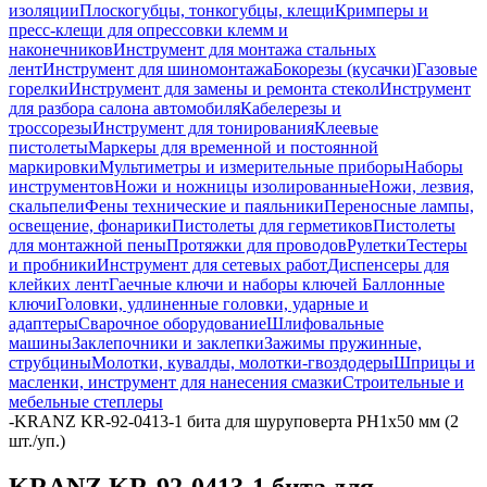
изоляции
Плоскогубцы, тонкогубцы, клещи
Кримперы и
пресс-клещи для опрессовки клемм и
наконечников
Инструмент для монтажа стальных
лент
Инструмент для шиномонтажа
Бокорезы (кусачки)
Газовые
горелки
Инструмент для замены и ремонта стекол
Инструмент
для разбора салона автомобиля
Кабелерезы и
троссорезы
Инструмент для тонирования
Клеевые
пистолеты
Маркеры для временной и постоянной
маркировки
Мультиметры и измерительные приборы
Наборы
инструментов
Ножи и ножницы изолированные
Ножи, лезвия,
скальпели
Фены технические и паяльники
Переносные лампы,
освещение, фонарики
Пистолеты для герметиков
Пистолеты
для монтажной пены
Протяжки для проводов
Рулетки
Тестеры
и пробники
Инструмент для сетевых работ
Диспенсеры для
клейких лент
Гаечные ключи и наборы ключей
Баллонные
ключи
Головки, удлиненные головки, ударные и
адаптеры
Сварочное оборудование
Шлифовальные
машины
Заклепочники и заклепки
Зажимы пружинные,
струбцины
Молотки, кувалды, молотки-гвоздодеры
Шприцы и
масленки, инструмент для нанесения смазки
Строительные и
мебельные степлеры
-
KRANZ KR-92-0413-1 бита для шуруповерта PH1х50 мм (2
шт./уп.)
KRANZ KR-92-0413-1 бита для