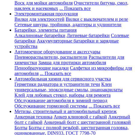
Воск для мойки автомобиля
Очистители битума, смол,
наклеек и насекомых
... Показать все
Электромонтажная продукция
Вилки для электросетей
Вилки с выключателем и реле
Сетевые шнуры, тройники, адаптеры и удлинители
Батарейки, элементы питания
Алкалиновые батарейки
Литиевые батарейки
Солевые
батарейки
Аккумуляторные батарейки и зарядные
устройства
Автомоечное оборудование и аксессуары
Пневмораспылители, распылители
Распылители для
химчистки
Замша для протирки автомобиля
Пенообразующие насадки
Салфетки из микрофибры для
автомобиля
... Показать все
Автомобильная химия для сервисного участка
Герметики радиатора и устранители течи
Клеи
универсальные, эпоксидные смолы, цианоакрилаты
Клей для лобовых стекол, наборы для ремонта
Обслуживание автомобиля в зимний период
Обслуживание тормозной системы
... Показать все
Метизы, строительный и автомобильный крепеж
Анкерная техника
Анкер клиновой с гайкой
Анкерный
болт с гайкой
Анкерный болт с шестигранной головкой
Болты
Болты с полной резьбой, шестигранная головка,
оцинкованные, DIN933, ГОСТ 7798-70