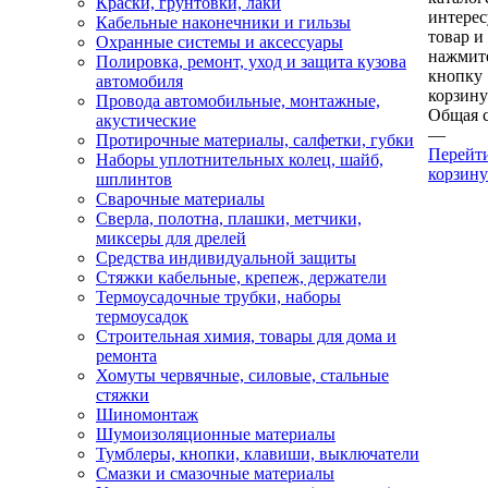
Краски, грунтовки, лаки
интере
Кабельные наконечники и гильзы
товар и
Охранные системы и аксессуары
нажмит
Полировка, ремонт, уход и защита кузова
кнопку
автомобиля
корзину
Провода автомобильные, монтажные,
Общая 
акустические
—
Протирочные материалы, салфетки, губки
Перейт
Наборы уплотнительных колец, шайб,
корзину
шплинтов
Сварочные материалы
Сверла, полотна, плашки, метчики,
миксеры для дрелей
Средства индивидуальной защиты
Стяжки кабельные, крепеж, держатели
Термоусадочные трубки, наборы
термоусадок
Строительная химия, товары для дома и
ремонта
Хомуты червячные, силовые, стальные
стяжки
Шиномонтаж
Шумоизоляционные материалы
Тумблеры, кнопки, клавиши, выключатели
Смазки и смазочные материалы