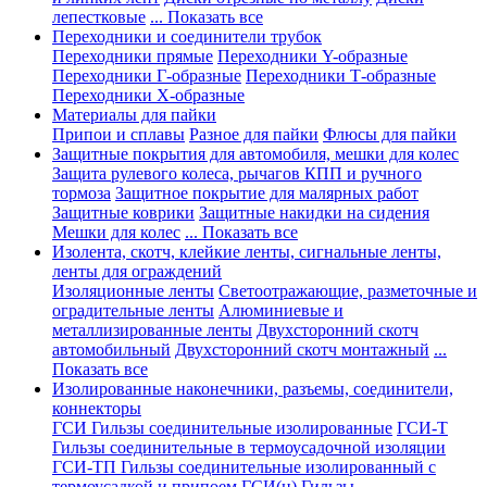
лепестковые
... Показать все
Переходники и соединители трубок
Переходники прямые
Переходники Y-образные
Переходники Г-образные
Переходники Т-образные
Переходники Х-образные
Материалы для пайки
Припои и сплавы
Разное для пайки
Флюсы для пайки
Защитные покрытия для автомобиля, мешки для колес
Защита рулевого колеса, рычагов КПП и ручного
тормоза
Защитное покрытие для малярных работ
Защитные коврики
Защитные накидки на сидения
Мешки для колес
... Показать все
Изолента, скотч, клейкие ленты, сигнальные ленты,
ленты для ограждений
Изоляционные ленты
Светоотражающие, разметочные и
оградительные ленты
Алюминиевые и
металлизированные ленты
Двухсторонний скотч
автомобильный
Двухсторонний скотч монтажный
...
Показать все
Изолированные наконечники, разъемы, соединители,
коннекторы
ГСИ Гильзы соединительные изолированные
ГСИ-Т
Гильзы соединительные в термоусадочной изоляции
ГСИ-ТП Гильзы соединительные изолированный с
термоусадкой и припоем
ГСИ(н) Гильзы