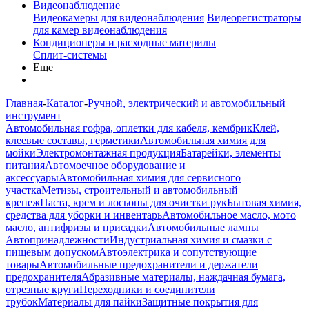
Видеонаблюдение
Видеокамеры для видеонаблюдения
Видеорегистраторы
для камер видеонаблюдения
Кондиционеры и расходные материлы
Сплит-системы
Еще
Главная
-
Каталог
-
Ручной, электрический и автомобильный
инструмент
Автомобильная гофра, оплетки для кабеля, кембрик
Клей,
клеевые составы, герметики
Автомобильная химия для
мойки
Электромонтажная продукция
Батарейки, элементы
питания
Автомоечное оборудование и
аксессуары
Автомобильная химия для сервисного
участка
Метизы, строительный и автомобильный
крепеж
Паста, крем и лосьоны для очистки рук
Бытовая химия,
средства для уборки и инвентарь
Автомобильное масло, мото
масло, антифризы и присадки
Автомобильные лампы
Автопринадлежности
Индустриальная химия и смазки с
пищевым допуском
Автоэлектрика и сопутствующие
товары
Автомобильные предохранители и держатели
предохранителя
Абразивные материалы, наждачная бумага,
отрезные круги
Переходники и соединители
трубок
Материалы для пайки
Защитные покрытия для