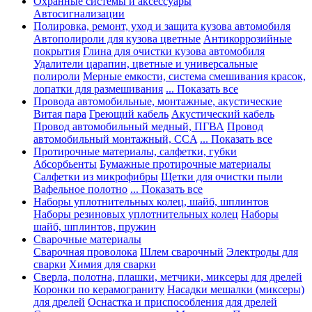
Охранные системы и аксессуары
Автосигнализации
Полировка, ремонт, уход и защита кузова автомобиля
Автополироли для кузова цветные
Антикоррозийные
покрытия
Глина для очистки кузова автомобиля
Удалители царапин, цветные и универсальные
полироли
Мерные емкости, система смешивания красок,
лопатки для размешивания
... Показать все
Провода автомобильные, монтажные, акустические
Витая пара
Греющий кабель
Акустический кабель
Провод автомобильный медный, ПГВА
Провод
автомобильный монтажный, CCA
... Показать все
Протирочные материалы, салфетки, губки
Абсорбьенты
Бумажные протирочные материалы
Салфетки из микрофибры
Щетки для очистки пыли
Вафельное полотно
... Показать все
Наборы уплотнительных колец, шайб, шплинтов
Наборы резиновых уплотнительных колец
Наборы
шайб, шплинтов, пружин
Сварочные материалы
Сварочная проволока
Шлем сварочный
Электроды для
сварки
Химия для сварки
Сверла, полотна, плашки, метчики, миксеры для дрелей
Коронки по керамограниту
Насадки мешалки (миксеры)
для дрелей
Оснастка и приспособления для дрелей