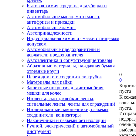
крепеж
Бытовая химия, средства для уборки и
инвентарь
Автомобильное масло, мото масло,
антифризы и присадки
Автомобильные лампы
Автопринадлежности
Индустриальная химия и смазки с пищевым
допуском
Автомобильные предохранители и
держатели предохранителя
Автоэлектрика и сопутствующие товары
Абразивные материалы, наждачная бумага,
отрезные круги
0
Переходники и соединители трубок
0
Материалы для пайки
Корзин
Защитные покрытия для автомобиля,
пуста
мешки для колес
К сожа
Изолента, скотч, клейкие ленты,
ваша ко
сигнальные ленты, ленты для ограждений
пуста.
Изолированные наконечники, разъемы,
Исправи
соединители, коннекторы
недора
Наконечники и разъемы без изоляции
очень п
Ручной, электрический и автомобильный
выберит
инструмент
каталог