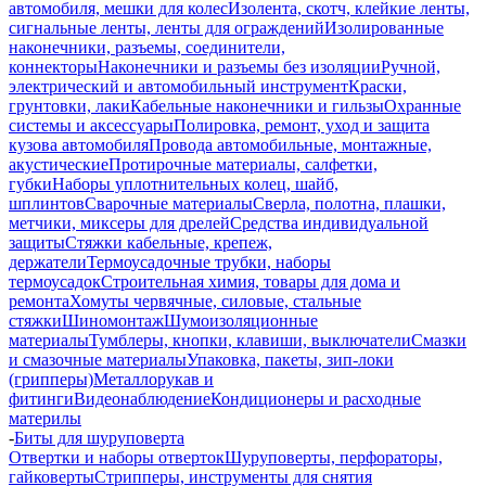
автомобиля, мешки для колес
Изолента, скотч, клейкие ленты,
сигнальные ленты, ленты для ограждений
Изолированные
наконечники, разъемы, соединители,
коннекторы
Наконечники и разъемы без изоляции
Ручной,
электрический и автомобильный инструмент
Краски,
грунтовки, лаки
Кабельные наконечники и гильзы
Охранные
системы и аксессуары
Полировка, ремонт, уход и защита
кузова автомобиля
Провода автомобильные, монтажные,
акустические
Протирочные материалы, салфетки,
губки
Наборы уплотнительных колец, шайб,
шплинтов
Сварочные материалы
Сверла, полотна, плашки,
метчики, миксеры для дрелей
Средства индивидуальной
защиты
Стяжки кабельные, крепеж,
держатели
Термоусадочные трубки, наборы
термоусадок
Строительная химия, товары для дома и
ремонта
Хомуты червячные, силовые, стальные
стяжки
Шиномонтаж
Шумоизоляционные
материалы
Тумблеры, кнопки, клавиши, выключатели
Смазки
и смазочные материалы
Упаковка, пакеты, зип-локи
(грипперы)
Металлорукав и
фитинги
Видеонаблюдение
Кондиционеры и расходные
материлы
-
Биты для шуруповерта
Отвертки и наборы отверток
Шуруповерты, перфораторы,
гайковерты
Стрипперы, инструменты для снятия