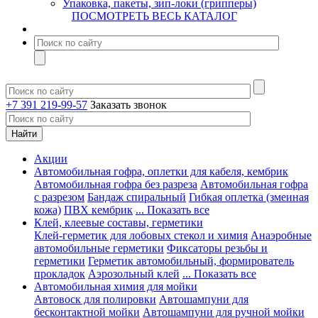
Упаковка, пакеты, зип-локи (грипперы)
ПОСМОТРЕТЬ ВЕСЬ КАТАЛОГ
+7 391 219-99-57
Заказать звонок
Акции
Автомобильная гофра, оплетки для кабеля, кембрик
Автомобильная гофра без разреза
Автомобильная гофра
с разрезом
Бандаж спиральный
Гибкая оплетка (змеиная
кожа)
ПВХ кембрик
... Показать все
Клей, клеевые составы, герметики
Клей-герметик для лобовых стекол и химия
Анаэробные
автомобильные герметики
Фиксаторы резьбы и
герметики
Герметик автомобильный, формирователь
прокладок
Аэрозольный клей
... Показать все
Автомобильная химия для мойки
Автовоск для полировки
Автошампуни для
бесконтактной мойки
Автошампуни для ручной мойки