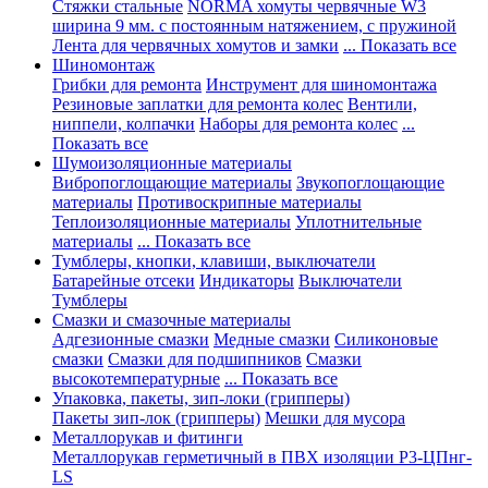
Стяжки стальные
NORMA хомуты червячные W3
ширина 9 мм. с постоянным натяжением, с пружиной
Лента для червячных хомутов и замки
... Показать все
Шиномонтаж
Грибки для ремонта
Инструмент для шиномонтажа
Резиновые заплатки для ремонта колес
Вентили,
ниппели, колпачки
Наборы для ремонта колес
...
Показать все
Шумоизоляционные материалы
Вибропоглощающие материалы
Звукопоглощающие
материалы
Противоскрипные материалы
Теплоизоляционные материалы
Уплотнительные
материалы
... Показать все
Тумблеры, кнопки, клавиши, выключатели
Батарейные отсеки
Индикаторы
Выключатели
Тумблеры
Смазки и смазочные материалы
Адгезионные смазки
Медные смазки
Силиконовые
смазки
Смазки для подшипников
Смазки
высокотемпературные
... Показать все
Упаковка, пакеты, зип-локи (грипперы)
Пакеты зип-лок (грипперы)
Мешки для мусора
Металлорукав и фитинги
Металлорукав герметичный в ПВХ изоляции Р3-ЦПнг-
LS