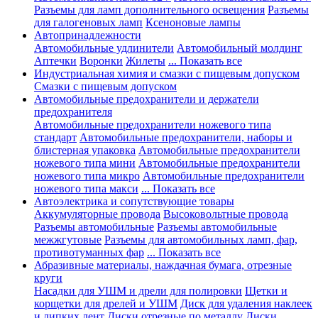
Разъемы для ламп дополнительного освещения
Разъемы
для галогеновых ламп
Ксеноновые лампы
Автопринадлежности
Автомобильные удлинители
Автомобильный молдинг
Аптечки
Воронки
Жилеты
... Показать все
Индустриальная химия и смазки с пищевым допуском
Смазки с пищевым допуском
Автомобильные предохранители и держатели
предохранителя
Автомобильные предохранители ножевого типа
стандарт
Автомобильные предохранители, наборы и
блистерная упаковка
Автомобильные предохранители
ножевого типа мини
Автомобильные предохранители
ножевого типа микро
Автомобильные предохранители
ножевого типа макси
... Показать все
Автоэлектрика и сопутствующие товары
Аккумуляторные провода
Высоковольтные провода
Разъемы автомобильные
Разъемы автомобильные
межжгутовые
Разъемы для автомобильных ламп, фар,
противотуманных фар
... Показать все
Абразивные материалы, наждачная бумага, отрезные
круги
Насадки для УШМ и дрели для полировки
Щетки и
корщетки для дрелей и УШМ
Диск для удаления наклеек
и липких лент
Диски отрезные по металлу
Диски