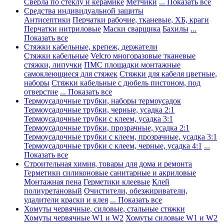
Сверла по стеклу и керамике
Метчики
... Показать все
Средства индивидуальной защиты
Антисептики
Перчатки рабочие, тканевые, ХБ, краги
Перчатки нитриловые
Маски сварщика
Бахилы
...
Показать все
Стяжки кабельные, крепеж, держатели
Стяжки кабельные
Velcro многоразовые тканевые
стяжки, липучки
ПМС площадки монтажные
самоклеющиеся для стяжек
Стяжки для кабеля цветные,
наборы
Стяжки кабельные с дюбель пистоном, под
отверстие
... Показать все
Термоусадочные трубки, наборы термоусадок
Термоусадочные трубки, черные, усадка 2:1
Термоусадочные трубки с клеем, усадка 3:1
Термоусадочные трубки, прозрачные, усадка 2:1
Термоусадочные трубки с клеем, прозрачные, усадка 3:1
Термоусадочные трубки с клеем, черные, усадка 4:1
...
Показать все
Строительная химия, товары для дома и ремонта
Герметики силиконовые санитарные и акриловые
Монтажная пена
Герметики клеевые
Клей
полиуретановый
Очистители, обезжириватели,
удалители краски и клея
... Показать все
Хомуты червячные, силовые, стальные стяжки
Хомуты червячные W1 и W2
Хомуты силовые W1 и W2