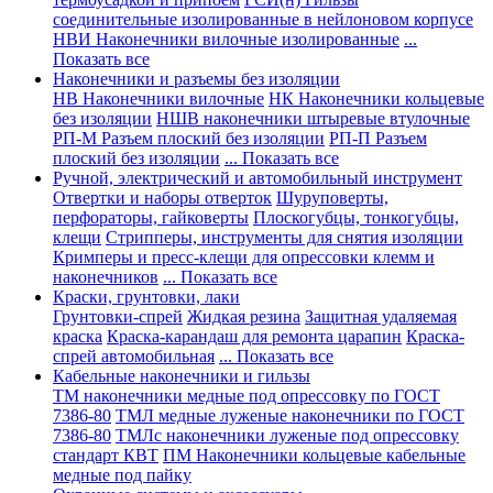
соединительные изолированные в нейлоновом корпусе
НВИ Наконечники вилочные изолированные
...
Показать все
Наконечники и разъемы без изоляции
НВ Наконечники вилочные
НК Наконечники кольцевые
без изоляции
НШВ наконечники штыревые втулочные
РП-М Разъем плоский без изоляции
РП-П Разъем
плоский без изоляции
... Показать все
Ручной, электрический и автомобильный инструмент
Отвертки и наборы отверток
Шуруповерты,
перфораторы, гайковерты
Плоскогубцы, тонкогубцы,
клещи
Стрипперы, инструменты для снятия изоляции
Кримперы и пресс-клещи для опрессовки клемм и
наконечников
... Показать все
Краски, грунтовки, лаки
Грунтовки-спрей
Жидкая резина
Защитная удаляемая
краска
Краска-карандаш для ремонта царапин
Краска-
спрей автомобильная
... Показать все
Кабельные наконечники и гильзы
ТМ наконечники медные под опрессовку по ГОСТ
7386-80
ТМЛ медные луженые наконечники по ГОСТ
7386-80
ТМЛс наконечники луженые под опрессовку
стандарт КВТ
ПМ Наконечники кольцевые кабельные
медные под пайку