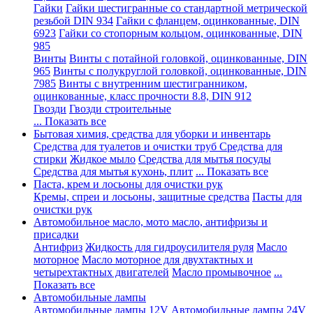
Гайки
Гайки шестигранные со стандартной метрической
резьбой DIN 934
Гайки с фланцем, оцинкованные, DIN
6923
Гайки со стопорным кольцом, оцинкованные, DIN
985
Винты
Винты с потайной головкой, оцинкованные, DIN
965
Винты с полукруглой головкой, оцинкованные, DIN
7985
Винты с внутренним шестигранником,
оцинкованные, класс прочности 8.8, DIN 912
Гвозди
Гвозди строительные
... Показать все
Бытовая химия, средства для уборки и инвентарь
Средства для туалетов и очистки труб
Средства для
стирки
Жидкое мыло
Средства для мытья посуды
Средства для мытья кухонь, плит
... Показать все
Паста, крем и лосьоны для очистки рук
Кремы, спреи и лосьоны, защитные средства
Пасты для
очистки рук
Автомобильное масло, мото масло, антифризы и
присадки
Антифриз
Жидкость для гидроусилителя руля
Масло
моторное
Масло моторное для двухтактных и
четырехтактных двигателей
Масло промывочное
...
Показать все
Автомобильные лампы
Автомобильные лампы 12V
Автомобильные лампы 24V