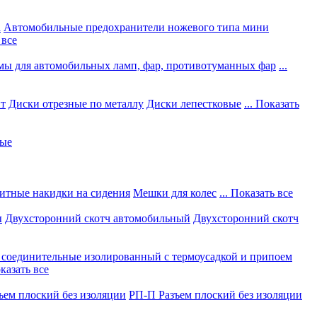
а
Автомобильные предохранители ножевого типа мини
 все
мы для автомобильных ламп, фар, противотуманных фар
...
нт
Диски отрезные по металлу
Диски лепестковые
... Показать
ные
итные накидки на сидения
Мешки для колес
... Показать все
ы
Двухсторонний скотч автомобильный
Двухсторонний скотч
соединительные изолированный с термоусадкой и припоем
оказать все
ъем плоский без изоляции
РП-П Разъем плоский без изоляции