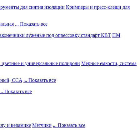
рументы для снятия изоляции
Кримперы и пресс-клещи для
ильная
... Показать все
конечники луженые под опрессовку стандарт КВТ
ПМ
, цветные и универсальные полироли
Мерные емкости, система
жный, CCA
... Показать все
... Показать все
клу и керамике
Метчики
... Показать все