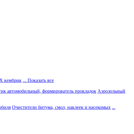
Х кембрик
... Показать все
тик автомобильный, формирователь прокладок
Аэрозольный
обиля
Очистители битума, смол, наклеек и насекомых
...