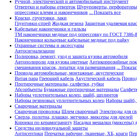
Ручной, электрический и автомобильный инструмент
Отвертки и наборы отверток
Шуруповерты, перфораторы
опрессовки клемм и наконечников
... Показать все
Краски, грунтовки, лаки
Грунтовки-спрей
Жидкая резина
Защитная удаляемая кра
Кабельные наконечники и гильзы
ТМ наконечники медные под опрессовку по ГОСТ 7386-
Наконечники кольцевые кабельные медные под пайку
Охранные системы и аксессуары
Автосигнализации
Полировка, ремонт, уход и защита кузова автомобиля
Автополироли для кузова цветные
Антикоррозийные по
смешивания красок, лопатки для размешивания
... Показа
Провода автомобильные, монтажные, акустические
Витая пара
Греющий кабель
Акустический кабель
Провод
Протирочные материалы, салфетки, губки
Абсорбьенты
Бумажные протирочные материалы
Салфет
Наборы уплотнительных колец, шайб, шплинтов
Наборы резиновых уплотнительных колец
Наборы шайб,
Сварочные материалы
Сварочная проволока
Шлем сварочный
Электроды для с
Сверла, полотна, плашки, метчики, миксеры для дрелей
Коронки по керамограниту
Насадки мешалки (миксеры) д
Средства индивидуальной защиты
Антисептики
Перчатки рабочие, тканевые, ХБ, краги
Пер