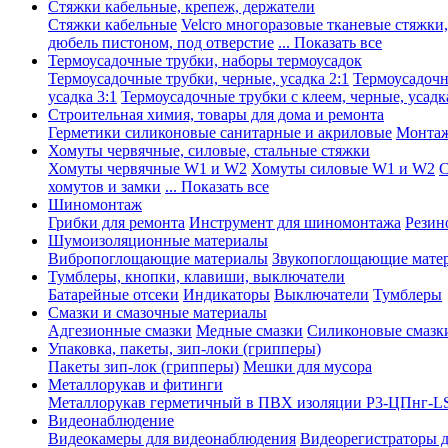
Стяжки кабельные, крепеж, держатели
Стяжки кабельные
Velcro многоразовые тканевые стяжки
дюбель пистоном, под отверстие
... Показать все
Термоусадочные трубки, наборы термоусадок
Термоусадочные трубки, черные, усадка 2:1
Термоусадочны
усадка 3:1
Термоусадочные трубки с клеем, черные, усадка
Строительная химия, товары для дома и ремонта
Герметики силиконовые санитарные и акриловые
Монтаж
Хомуты червячные, силовые, стальные стяжки
Хомуты червячные W1 и W2
Хомуты силовые W1 и W2
С
хомутов и замки
... Показать все
Шиномонтаж
Грибки для ремонта
Инструмент для шиномонтажа
Резин
Шумоизоляционные материалы
Вибропоглощающие материалы
Звукопоглощающие мате
Тумблеры, кнопки, клавиши, выключатели
Батарейные отсеки
Индикаторы
Выключатели
Тумблеры
Смазки и смазочные материалы
Адгезионные смазки
Медные смазки
Силиконовые смазк
Упаковка, пакеты, зип-локи (грипперы)
Пакеты зип-лок (грипперы)
Мешки для мусора
Металлорукав и фитинги
Металлорукав герметичный в ПВХ изоляции Р3-ЦПнг-L
Видеонаблюдение
Видеокамеры для видеонаблюдения
Видеорегистраторы 