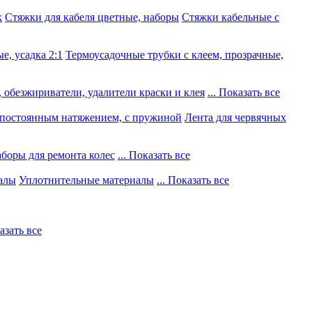
к
Стяжки для кабеля цветные, наборы
Стяжки кабельные с
е, усадка 2:1
Термоусадочные трубки с клеем, прозрачные,
 обезжириватели, удалители краски и клея
... Показать все
постоянным натяжением, с пружиной
Лента для червячных
боры для ремонта колес
... Показать все
алы
Уплотнительные материалы
... Показать все
казать все