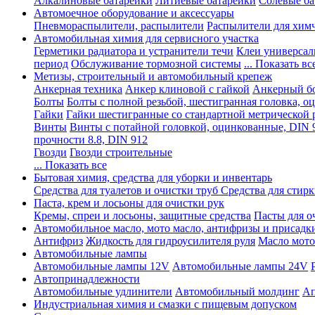
Алкалиновые батарейки
Литиевые батарейки
Солевые ба
Автомоечное оборудование и аксессуары
Пневмораспылители, распылители
Распылители для хим
Автомобильная химия для сервисного участка
Герметики радиатора и устранители течи
Клеи универсал
период
Обслуживание тормозной системы
... Показать вс
Метизы, строительный и автомобильный крепеж
Анкерная техника
Анкер клиновой с гайкой
Анкерный бо
Болты
Болты с полной резьбой, шестигранная головка, 
Гайки
Гайки шестигранные со стандартной метрической 
Винты
Винты с потайной головкой, оцинкованные, DIN 
прочности 8.8, DIN 912
Гвозди
Гвозди строительные
... Показать все
Бытовая химия, средства для уборки и инвентарь
Средства для туалетов и очистки труб
Средства для стир
Паста, крем и лосьоны для очистки рук
Кремы, спреи и лосьоны, защитные средства
Пасты для о
Автомобильное масло, мото масло, антифризы и присадк
Антифриз
Жидкость для гидроусилителя руля
Масло мото
Автомобильные лампы
Автомобильные лампы 12V
Автомобильные лампы 24V
Автопринадлежности
Автомобильные удлинители
Автомобильный молдинг
Ап
Индустриальная химия и смазки с пищевым допуском