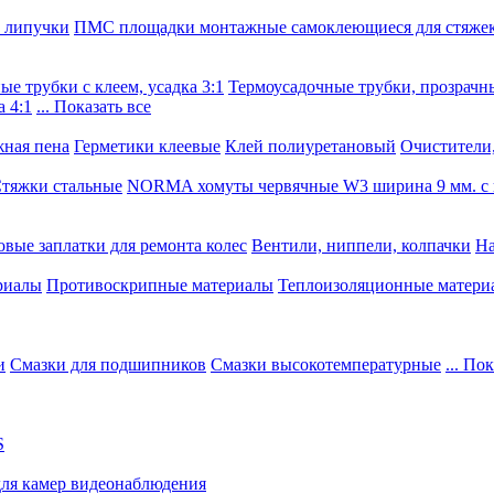
, липучки
ПМС площадки монтажные самоклеющиеся для стяже
е трубки с клеем, усадка 3:1
Термоусадочные трубки, прозрачны
 4:1
... Показать все
ная пена
Герметики клеевые
Клей полиуретановый
Очистители,
тяжки стальные
NORMA хомуты червячные W3 ширина 9 мм. с 
овые заплатки для ремонта колес
Вентили, ниппели, колпачки
На
риалы
Противоскрипные материалы
Теплоизоляционные матери
и
Смазки для подшипников
Смазки высокотемпературные
... По
S
для камер видеонаблюдения