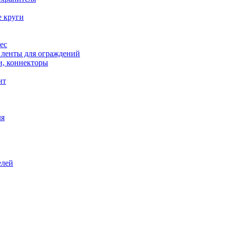
е круги
ес
, ленты для ограждений
и, коннекторы
нт
ля
елей