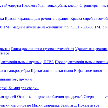
, гайковерты
Плоскогубцы, тонкогубцы, клещи
Стрипперы, инст
ска
Краска-карандаш для ремонта царапин
Краска-спрей автомоб
80
ТМЛ медные луженые наконечники по ГОСТ 7386-80
ТМЛс на
крытия
Глина для очистки кузова автомобиля
Удалители царапин
ть все
 автомобильный медный, ПГВА
Провод автомобильный монта
ки из микрофибры
Щетки для очистки пыли
Вафельное полотно
 шплинтов, пружин
варки
Химия для сварки
ля дрелей
Оснастка и приспособления для дрелей
Сверла по сте
чатки нитриловые
Маски сварщика
Бахилы
... Показать все