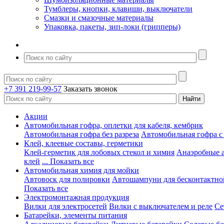
Тумблеры, кнопки, клавиши, выключатели
Смазки и смазочные материалы
Упаковка, пакеты, зип-локи (грипперы)
+7 391 219-99-57
Заказать звонок
Акции
Автомобильная гофра, оплетки для кабеля, кембрик
Автомобильная гофра без разреза
Автомобильная гофра с
Клей, клеевые составы, герметики
Клей-герметик для лобовых стекол и химия
Анаэробные 
клей
... Показать все
Автомобильная химия для мойки
Автовоск для полировки
Автошампуни для бесконтактно
Показать все
Электромонтажная продукция
Вилки для электросетей
Вилки с выключателем и реле
Се
Батарейки, элементы питания