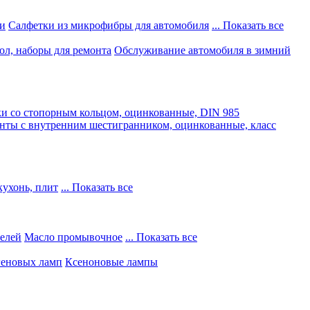
и
Салфетки из микрофибры для автомобиля
... Показать все
ол, наборы для ремонта
Обслуживание автомобиля в зимний
и со стопорным кольцом, оцинкованные, DIN 985
нты с внутренним шестигранником, оцинкованные, класс
кухонь, плит
... Показать все
телей
Масло промывочное
... Показать все
геновых ламп
Ксеноновые лампы