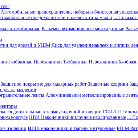
теля
Автомобильные предохранители, наборы и блистерная упаковк
втомобильные предохранители ножевого типа макси
... Показать
емы автомобильные
Разъемы автомобильные межжгутовые
Разъе
и
етки для дрелей и УШМ
Диск для удаления наклеек и липких ле
ики Г-образные
Переходники Т-образные
Переходники Х-образ
Защитное покрытие для малярных работ
Защитные коврики
Защ
ы для ограждений
оградительные ленты
Алюминиевые и металлизированные лент
ннекторы
зы соединительные в термоусадочной изоляции
ГСИ-ТП Гильзы 
овом корпусе
НВИ Наконечники вилочные изолированные
... П
ез изоляции
НШВ наконечники штыревые втулочные
РП-М Раз