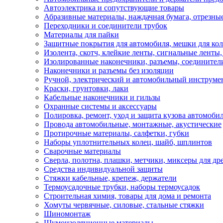
Автоэлектрика и сопутствующие товары
Абразивные материалы, наждачная бумага, отрезны
Переходники и соединители трубок
Материалы для пайки
Защитные покрытия для автомобиля, мешки для кол
Изолента, скотч, клейкие ленты, сигнальные ленты
Изолированные наконечники, разъемы, соединител
Наконечники и разъемы без изоляции
Ручной, электрический и автомобильный инструме
Краски, грунтовки, лаки
Кабельные наконечники и гильзы
Охранные системы и аксессуары
Полировка, ремонт, уход и защита кузова автомоби
Провода автомобильные, монтажные, акустические
Протирочные материалы, салфетки, губки
Наборы уплотнительных колец, шайб, шплинтов
Сварочные материалы
Сверла, полотна, плашки, метчики, миксеры для др
Средства индивидуальной защиты
Стяжки кабельные, крепеж, держатели
Термоусадочные трубки, наборы термоусадок
Строительная химия, товары для дома и ремонта
Хомуты червячные, силовые, стальные стяжки
Шиномонтаж
Шумоизоляционные материалы