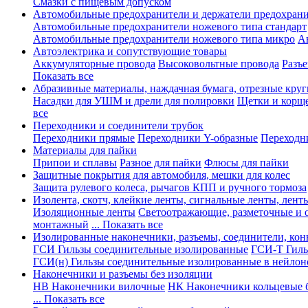
Смазки с пищевым допуском
Автомобильные предохранители и держатели предохрани
Автомобильные предохранители ножевого типа стандарт
Автомобильные предохранители ножевого типа микро
А
Автоэлектрика и сопутствующие товары
Аккумуляторные провода
Высоковольтные провода
Разъ
Показать все
Абразивные материалы, наждачная бумага, отрезные круг
Насадки для УШМ и дрели для полировки
Щетки и корщ
все
Переходники и соединители трубок
Переходники прямые
Переходники Y-образные
Переходн
Материалы для пайки
Припои и сплавы
Разное для пайки
Флюсы для пайки
Защитные покрытия для автомобиля, мешки для колес
Защита рулевого колеса, рычагов КПП и ручного тормоза
Изолента, скотч, клейкие ленты, сигнальные ленты, лент
Изоляционные ленты
Светоотражающие, разметочные и 
монтажный
... Показать все
Изолированные наконечники, разъемы, соединители, ко
ГСИ Гильзы соединительные изолированные
ГСИ-Т Гиль
ГСИ(н) Гильзы соединительные изолированные в нейлон
Наконечники и разъемы без изоляции
НВ Наконечники вилочные
НК Наконечники кольцевые б
... Показать все