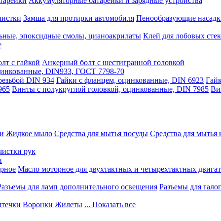
тарейки
Аккумуляторные батарейки и зарядные устройства
чистки
Замша для протирки автомобиля
Пенообразующие насадк
ьные, эпоксидные смолы, цианоакрилаты
Клей для лобовых стек
е
лт с гайкой
Анкерный болт с шестигранной головкой
оцинкованные, DIN933, ГОСТ 7798-70
резьбой DIN 934
Гайки с фланцем, оцинкованные, DIN 6923
Гайк
965
Винты с полукруглой головкой, оцинкованные, DIN 7985
Ви
ки
Жидкое мыло
Средства для мытья посуды
Средства для мытья 
чистки рук
и
рное
Масло моторное для двухтактных и четырехтактных двига
Разъемы для ламп дополнительного освещения
Разъемы для гало
течки
Воронки
Жилеты
... Показать все