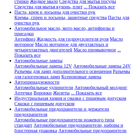
стирки
Жидкое мыло
Средства для мытья посуды
Средства для мытья кухонь, плит
... Показать все
Паста, крем и лосьоны для очистки рук
Кремы, спреи и лосьоны, защитные средства
Пасты для
очистки рук
Автомобильное масло, мото масло, антифризы и
присадки
Антифриз
Жидкость для гидроусилителя руля
Масло
моторное
Масло моторное для двухтактных и
четырехтактных двигателей
Масло промывочное
...
Показать все
Автомобильные лампы
Автомобильные лампы 12V
Автомобильные лампы 24V
Разъемы для ламп дополнительного освещения
Разъемы
для галогеновых ламп
Ксеноновые лампы
Автопринадлежности
Автомобильные удлинители
Автомобильный молдинг
Аптечки
Воронки
Жилеты
... Показать все
Индустриальная химия и смазки с пищевым допуском
Смазки с пищевым допуском
Автомобильные предохранители и держатели
предохранителя
Автомобильные предохранители ножевого типа
стандарт
Автомобильные предохранители, наборы и
блистерная упаковка
Автомобильные предохранители