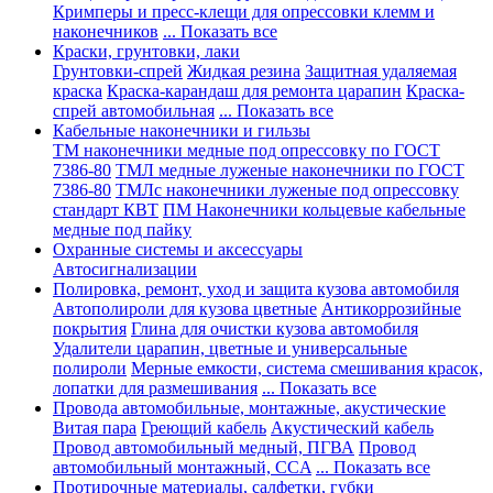
Кримперы и пресс-клещи для опрессовки клемм и
наконечников
... Показать все
Краски, грунтовки, лаки
Грунтовки-спрей
Жидкая резина
Защитная удаляемая
краска
Краска-карандаш для ремонта царапин
Краска-
спрей автомобильная
... Показать все
Кабельные наконечники и гильзы
ТМ наконечники медные под опрессовку по ГОСТ
7386-80
ТМЛ медные луженые наконечники по ГОСТ
7386-80
ТМЛс наконечники луженые под опрессовку
стандарт КВТ
ПМ Наконечники кольцевые кабельные
медные под пайку
Охранные системы и аксессуары
Автосигнализации
Полировка, ремонт, уход и защита кузова автомобиля
Автополироли для кузова цветные
Антикоррозийные
покрытия
Глина для очистки кузова автомобиля
Удалители царапин, цветные и универсальные
полироли
Мерные емкости, система смешивания красок,
лопатки для размешивания
... Показать все
Провода автомобильные, монтажные, акустические
Витая пара
Греющий кабель
Акустический кабель
Провод автомобильный медный, ПГВА
Провод
автомобильный монтажный, CCA
... Показать все
Протирочные материалы, салфетки, губки