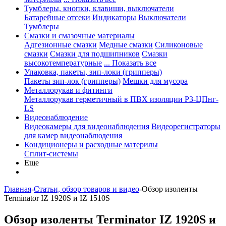
Тумблеры, кнопки, клавиши, выключатели
Батарейные отсеки
Индикаторы
Выключатели
Тумблеры
Смазки и смазочные материалы
Адгезионные смазки
Медные смазки
Силиконовые
смазки
Смазки для подшипников
Смазки
высокотемпературные
... Показать все
Упаковка, пакеты, зип-локи (грипперы)
Пакеты зип-лок (грипперы)
Мешки для мусора
Металлорукав и фитинги
Металлорукав герметичный в ПВХ изоляции Р3-ЦПнг-
LS
Видеонаблюдение
Видеокамеры для видеонаблюдения
Видеорегистраторы
для камер видеонаблюдения
Кондиционеры и расходные материлы
Сплит-системы
Еще
Главная
-
Статьи, обзор товаров и видео
-
Обзор изоленты
Terminator IZ 1920S и IZ 1510S
Обзор изоленты Terminator IZ 1920S и