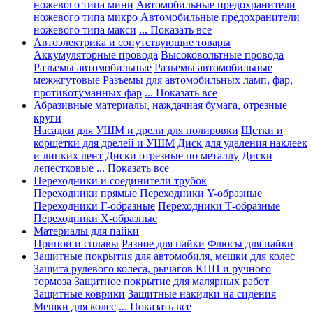
ножевого типа мини
Автомобильные предохранители
ножевого типа микро
Автомобильные предохранители
ножевого типа макси
... Показать все
Автоэлектрика и сопутствующие товары
Аккумуляторные провода
Высоковольтные провода
Разъемы автомобильные
Разъемы автомобильные
межжгутовые
Разъемы для автомобильных ламп, фар,
противотуманных фар
... Показать все
Абразивные материалы, наждачная бумага, отрезные
круги
Насадки для УШМ и дрели для полировки
Щетки и
корщетки для дрелей и УШМ
Диск для удаления наклеек
и липких лент
Диски отрезные по металлу
Диски
лепестковые
... Показать все
Переходники и соединители трубок
Переходники прямые
Переходники Y-образные
Переходники Г-образные
Переходники Т-образные
Переходники Х-образные
Материалы для пайки
Припои и сплавы
Разное для пайки
Флюсы для пайки
Защитные покрытия для автомобиля, мешки для колес
Защита рулевого колеса, рычагов КПП и ручного
тормоза
Защитное покрытие для малярных работ
Защитные коврики
Защитные накидки на сидения
Мешки для колес
... Показать все