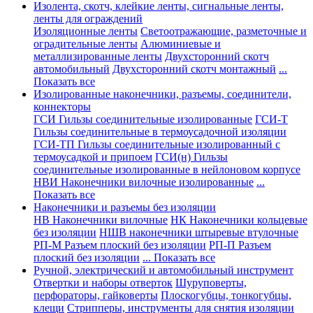
Изолента, скотч, клейкие ленты, сигнальные ленты,
ленты для ограждений
Изоляционные ленты
Светоотражающие, разметочные и
оградительные ленты
Алюминиевые и
металлизированные ленты
Двухсторонний скотч
автомобильный
Двухсторонний скотч монтажный
...
Показать все
Изолированные наконечники, разъемы, соединители,
коннекторы
ГСИ Гильзы соединительные изолированные
ГСИ-Т
Гильзы соединительные в термоусадочной изоляции
ГСИ-ТП Гильзы соединительные изолированный с
термоусадкой и припоем
ГСИ(н) Гильзы
соединительные изолированные в нейлоновом корпусе
НВИ Наконечники вилочные изолированные
...
Показать все
Наконечники и разъемы без изоляции
НВ Наконечники вилочные
НК Наконечники кольцевые
без изоляции
НШВ наконечники штыревые втулочные
РП-М Разъем плоский без изоляции
РП-П Разъем
плоский без изоляции
... Показать все
Ручной, электрический и автомобильный инструмент
Отвертки и наборы отверток
Шуруповерты,
перфораторы, гайковерты
Плоскогубцы, тонкогубцы,
клещи
Стрипперы, инструменты для снятия изоляции