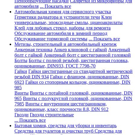
Пенообразующие насадки
Салфетки из микрофибры для
автомобиля
... Показать все
Автомобильная химия для сервисного участка
Герметики радиатора и устранители течи
Клеи
универсальные, эпоксидные смолы, цианоакрилаты
Клей для лобовых стекол, наборы для ремонта
Обслуживание автомобиля в зимний период
Обслуживание тормозной системы
... Показать все
Метизы, строительный и автомобильный крепеж
Анкерная техника
Анкер клиновой с гайкой
Анкерный
болт с гайкой
Анкерный болт с шестигранной головкой
Болты
Болты с полной резьбой, шестигранная головка,
оцинкованные, DIN933, ГОСТ 7798-70
Гайки
Гайки шестигранные со стандартной метрической
резьбой DIN 934
Гайки с фланцем, оцинкованные, DIN
6923
Гайки со стопорным кольцом, оцинкованные, DIN
985
Винты
Винты с потайной головкой, оцинкованные, DIN
965
Винты с полукруглой головкой, оцинкованные, DIN
7985
Винты с внутренним шестигранником,
оцинкованные, класс прочности 8.8, DIN 912
Гвозди
Гвозди строительные
... Показать все
Бытовая химия, средства для уборки и инвентарь
Средства для туалетов и очистки труб
Средства для