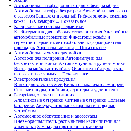
Акции
Автомобильная гофра, оплетки для кабеля, кембрик
Автомобильная гофра без разреза
Автомобильная гофра
с разрезом
Бандаж спиральный
Гибкая оплетка (змеиная
кожа)
ПВХ кембрик
... Показать все
Клей, клеевые составы, герметики
Клей-герметик для лобовых стекол и химия
Анаэробные
автомобильные герметики
Фиксаторы резьбы и
герметики
Герметик автомобильный, формирователь
прокладок
Аэрозольный клей
... Показать все
Автомобильная химия для мойки
Автовоск для полировки
Автошампуни для
бесконтактной мойки
Автошампуни для ручной мойки
Воск для мойки автомобиля
Очистители битума, смол,
наклеек и насекомых
... Показать все
Электромонтажная продукция
Вилки для электросетей
Вилки с выключателем и реле
Сетевые шнуры, тройники, адаптеры и удлинители
Батарейки, элементы питания
Алкалиновые батарейки
Литиевые батарейки
Солевые
батарейки
Аккумуляторные батарейки и зарядные
устройства
Автомоечное оборудование и аксессуары
Пневмораспылители, распылители
Распылители для
химчистки
Замша для протирки автомобиля