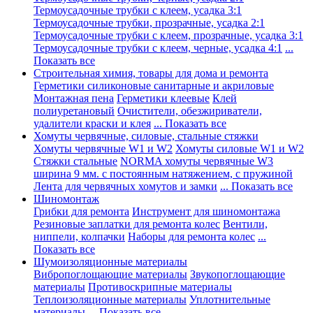
Термоусадочные трубки с клеем, усадка 3:1
Термоусадочные трубки, прозрачные, усадка 2:1
Термоусадочные трубки с клеем, прозрачные, усадка 3:1
Термоусадочные трубки с клеем, черные, усадка 4:1
...
Показать все
Строительная химия, товары для дома и ремонта
Герметики силиконовые санитарные и акриловые
Монтажная пена
Герметики клеевые
Клей
полиуретановый
Очистители, обезжириватели,
удалители краски и клея
... Показать все
Хомуты червячные, силовые, стальные стяжки
Хомуты червячные W1 и W2
Хомуты силовые W1 и W2
Стяжки стальные
NORMA хомуты червячные W3
ширина 9 мм. с постоянным натяжением, с пружиной
Лента для червячных хомутов и замки
... Показать все
Шиномонтаж
Грибки для ремонта
Инструмент для шиномонтажа
Резиновые заплатки для ремонта колес
Вентили,
ниппели, колпачки
Наборы для ремонта колес
...
Показать все
Шумоизоляционные материалы
Вибропоглощающие материалы
Звукопоглощающие
материалы
Противоскрипные материалы
Теплоизоляционные материалы
Уплотнительные
материалы
... Показать все