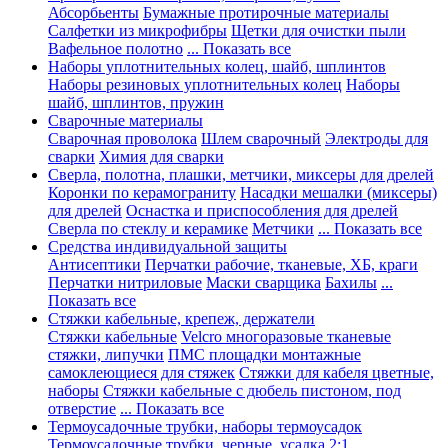
Абсорбьенты
Бумажные протирочные материалы
Салфетки из микрофибры
Щетки для очистки пыли
Вафельное полотно
... Показать все
Наборы уплотнительных колец, шайб, шплинтов
Наборы резиновых уплотнительных колец
Наборы
шайб, шплинтов, пружин
Сварочные материалы
Сварочная проволока
Шлем сварочный
Электроды для
сварки
Химия для сварки
Сверла, полотна, плашки, метчики, миксеры для дрелей
Коронки по керамограниту
Насадки мешалки (миксеры)
для дрелей
Оснастка и приспособления для дрелей
Сверла по стеклу и керамике
Метчики
... Показать все
Средства индивидуальной защиты
Антисептики
Перчатки рабочие, тканевые, ХБ, краги
Перчатки нитриловые
Маски сварщика
Бахилы
...
Показать все
Стяжки кабельные, крепеж, держатели
Стяжки кабельные
Velcro многоразовые тканевые
стяжки, липучки
ПМС площадки монтажные
самоклеющиеся для стяжек
Стяжки для кабеля цветные,
наборы
Стяжки кабельные с дюбель пистоном, под
отверстие
... Показать все
Термоусадочные трубки, наборы термоусадок
Термоусадочные трубки, черные, усадка 2:1