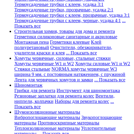
Термоусадочные трубки с клеем, усадка 3:1
Термоусадочные трубки, прозрачные, усадка 2:1
Термоусадочные трубки с клеем, прозрачные, усадка 3:1
Термоусадочные трубки с клеем, черные, усадка 4:1
...
Показать все
Строительная химия, товары для дома и ремонта
Герметики силиконовые санитарные и акриловые
Монтажная пена
Герметики клеевые
Клей
полиуретановый
Очистители, обезжириватели,
удалители краски и клея
... Показать все
Хомуты червячные, силовые, стальные стяжки
Хомуты червячные W1 и W2
Хомуты силовые W1 и W2
Стяжки стальные
NORMA хомуты червячные W3
ширина 9 мм. с постоянным натяжением, с пружиной
Лента для червячных хомутов и замки
... Показать все
Шиномонтаж
Грибки для ремонта
Инструмент для шиномонтажа
Резиновые заплатки для ремонта колес
Вентили,
ниппели, колпачки
Наборы для ремонта колес
...
Показать все
Шумоизоляционные материалы
Вибропоглощающие материалы
Звукопоглощающие
материалы
Противоскрипные материалы
Теплоизоляционные материалы
Уплотнительные
материалы
... Показать все