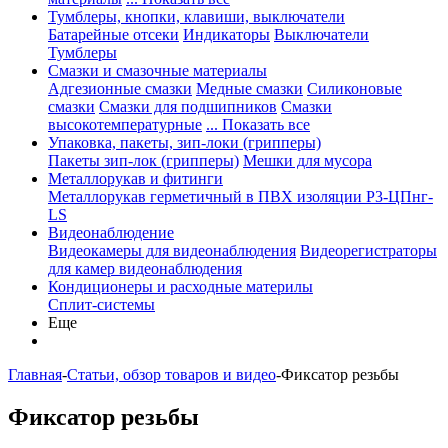
Тумблеры, кнопки, клавиши, выключатели
Батарейные отсеки
Индикаторы
Выключатели
Тумблеры
Смазки и смазочные материалы
Адгезионные смазки
Медные смазки
Силиконовые
смазки
Смазки для подшипников
Смазки
высокотемпературные
... Показать все
Упаковка, пакеты, зип-локи (грипперы)
Пакеты зип-лок (грипперы)
Мешки для мусора
Металлорукав и фитинги
Металлорукав герметичный в ПВХ изоляции Р3-ЦПнг-
LS
Видеонаблюдение
Видеокамеры для видеонаблюдения
Видеорегистраторы
для камер видеонаблюдения
Кондиционеры и расходные материлы
Сплит-системы
Еще
Главная
-
Статьи, обзор товаров и видео
-
Фиксатор резьбы
Фиксатор резьбы