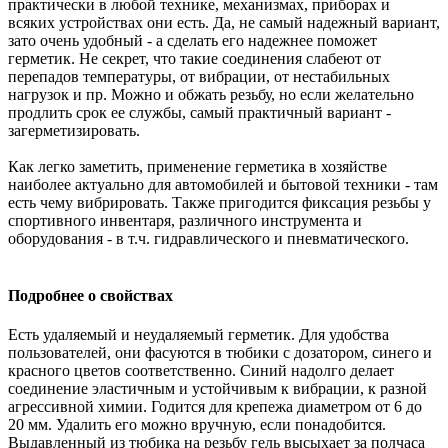
практически в любой технике, механизмах, приборах и
всяких устройствах они есть. Да, не самый надежный вариант,
зато очень удобный - а сделать его надежнее поможет
герметик. Не секрет, что такие соединения слабеют от
перепадов температуры, от вибрации, от нестабильных
нагрузок и пр. Можно и обжать резьбу, но если желательно
продлить срок ее службы, самый практичный вариант -
загерметизировать.
Как легко заметить, применение герметика в хозяйстве
наиболее актуально для автомобилей и бытовой техники - там
есть чему вибрировать. Также пригодится фиксация резьбы у
спортивного инвентаря, различного инструмента и
оборудования - в т.ч. гидравлического и пневматического.
Подробнее о свойствах
Есть удаляемый и неудаляемый герметик. Для удобства
пользователей, они фасуются в тюбики с дозатором, синего и
красного цветов соответственно. Синий надолго делает
соединение эластичным и устойчивым к вибрации, к разной
агрессивной химии. Годится для крепежа диаметром от 6 до
20 мм. Удалить его можно вручную, если понадобится.
Выдавленный из тюбика на резьбу гель высыхает за полчаса