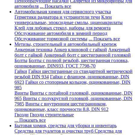
Пенообразующие насадки
Салфетки из микрофибры для
автомобиля
... Показать все
Автомобильная химия для сервисного участка
Герметики радиатора и устранители течи
Клеи
универсальные, эпоксидные смолы, цианоакрилаты
Клей для лобовых стекол, наборы для ремонта
Обслуживание автомобиля в зимний период
Обслуживание тормозной системы
... Показать все
Метизы, строительный и автомобильный крепеж
Анкерная техника
Анкер клиновой с гайкой
Анкерный
болт с гайкой
Анкерный болт с шестигранной головкой
Болты
Болты с полной резьбой, шестигранная головка,
оцинкованные, DIN933, ГОСТ 7798-70
Гайки
Гайки шестигранные со стандартной метрической
резьбой DIN 934
Гайки с фланцем, оцинкованные, DIN
6923
Гайки со стопорным кольцом, оцинкованные, DIN
985
Винты
Винты с потайной головкой, оцинкованные, DIN
965
Винты с полукруглой головкой, оцинкованные, DIN
7985
Винты с внутренним шестигранником,
оцинкованные, класс прочности 8.8, DIN 912
Гвозди
Гвозди строительные
... Показать все
Бытовая химия, средства для уборки и инвентарь
Средства для туалетов и очистки труб
Средства для