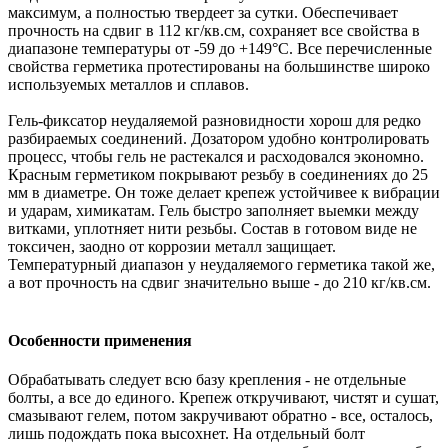
максимум, а полностью твердеет за сутки. Обеспечивает
прочность на сдвиг в 112 кг/кв.см, сохраняет все свойства в
диапазоне температуры от -59 до +149°С. Все перечисленные
свойства герметика протестированы на большинстве широко
используемых металлов и сплавов.
Гель-фиксатор неудаляемой разновидности хорош для редко
разбираемых соединений. Дозатором удобно контролировать
процесс, чтобы гель не растекался и расходовался экономно.
Красным герметиком покрывают резьбу в соединениях до 25
мм в диаметре. Он тоже делает крепеж устойчивее к вибрации
и ударам, химикатам. Гель быстро заполняет выемки между
витками, уплотняет нити резьбы. Состав в готовом виде не
токсичен, заодно от коррозии металл защищает.
Температурный диапазон у неудаляемого герметика такой же,
а вот прочность на сдвиг значительно выше - до 210 кг/кв.см.
Особенности применения
Обрабатывать следует всю базу крепления - не отдельные
болты, а все до единого. Крепеж откручивают, чистят и сушат,
смазывают гелем, потом закручивают обратно - все, осталось,
лишь подождать пока высохнет. На отдельный болт