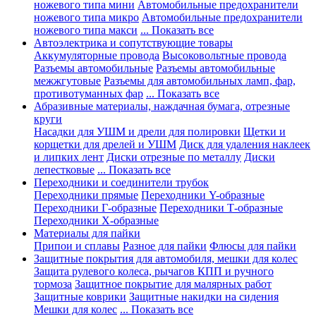
ножевого типа мини
Автомобильные предохранители
ножевого типа микро
Автомобильные предохранители
ножевого типа макси
... Показать все
Автоэлектрика и сопутствующие товары
Аккумуляторные провода
Высоковольтные провода
Разъемы автомобильные
Разъемы автомобильные
межжгутовые
Разъемы для автомобильных ламп, фар,
противотуманных фар
... Показать все
Абразивные материалы, наждачная бумага, отрезные
круги
Насадки для УШМ и дрели для полировки
Щетки и
корщетки для дрелей и УШМ
Диск для удаления наклеек
и липких лент
Диски отрезные по металлу
Диски
лепестковые
... Показать все
Переходники и соединители трубок
Переходники прямые
Переходники Y-образные
Переходники Г-образные
Переходники Т-образные
Переходники Х-образные
Материалы для пайки
Припои и сплавы
Разное для пайки
Флюсы для пайки
Защитные покрытия для автомобиля, мешки для колес
Защита рулевого колеса, рычагов КПП и ручного
тормоза
Защитное покрытие для малярных работ
Защитные коврики
Защитные накидки на сидения
Мешки для колес
... Показать все