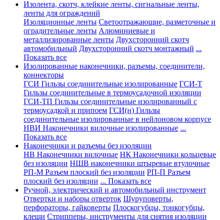
Изолента, скотч, клейкие ленты, сигнальные ленты,
ленты для ограждений
Изоляционные ленты
Светоотражающие, разметочные и
оградительные ленты
Алюминиевые и
металлизированные ленты
Двухсторонний скотч
автомобильный
Двухсторонний скотч монтажный
...
Показать все
Изолированные наконечники, разъемы, соединители,
коннекторы
ГСИ Гильзы соединительные изолированные
ГСИ-Т
Гильзы соединительные в термоусадочной изоляции
ГСИ-ТП Гильзы соединительные изолированный с
термоусадкой и припоем
ГСИ(н) Гильзы
соединительные изолированные в нейлоновом корпусе
НВИ Наконечники вилочные изолированные
...
Показать все
Наконечники и разъемы без изоляции
НВ Наконечники вилочные
НК Наконечники кольцевые
без изоляции
НШВ наконечники штыревые втулочные
РП-М Разъем плоский без изоляции
РП-П Разъем
плоский без изоляции
... Показать все
Ручной, электрический и автомобильный инструмент
Отвертки и наборы отверток
Шуруповерты,
перфораторы, гайковерты
Плоскогубцы, тонкогубцы,
клещи
Стрипперы, инструменты для снятия изоляции