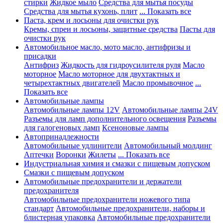
стирки
Жидкое мыло
Средства для мытья посуды
Средства для мытья кухонь, плит
... Показать все
Паста, крем и лосьоны для очистки рук
Кремы, спреи и лосьоны, защитные средства
Пасты для
очистки рук
Автомобильное масло, мото масло, антифризы и
присадки
Антифриз
Жидкость для гидроусилителя руля
Масло
моторное
Масло моторное для двухтактных и
четырехтактных двигателей
Масло промывочное
...
Показать все
Автомобильные лампы
Автомобильные лампы 12V
Автомобильные лампы 24V
Разъемы для ламп дополнительного освещения
Разъемы
для галогеновых ламп
Ксеноновые лампы
Автопринадлежности
Автомобильные удлинители
Автомобильный молдинг
Аптечки
Воронки
Жилеты
... Показать все
Индустриальная химия и смазки с пищевым допуском
Смазки с пищевым допуском
Автомобильные предохранители и держатели
предохранителя
Автомобильные предохранители ножевого типа
стандарт
Автомобильные предохранители, наборы и
блистерная упаковка
Автомобильные предохранители