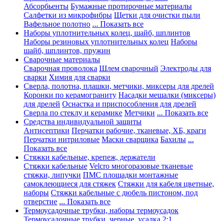
Абсорбьенты
Бумажные протирочные материалы
Салфетки из микрофибры
Щетки для очистки пыли
Вафельное полотно
... Показать все
Наборы уплотнительных колец, шайб, шплинтов
Наборы резиновых уплотнительных колец
Наборы
шайб, шплинтов, пружин
Сварочные материалы
Сварочная проволока
Шлем сварочный
Электроды для
сварки
Химия для сварки
Сверла, полотна, плашки, метчики, миксеры для дрелей
Коронки по керамограниту
Насадки мешалки (миксеры)
для дрелей
Оснастка и приспособления для дрелей
Сверла по стеклу и керамике
Метчики
... Показать все
Средства индивидуальной защиты
Антисептики
Перчатки рабочие, тканевые, ХБ, краги
Перчатки нитриловые
Маски сварщика
Бахилы
...
Показать все
Стяжки кабельные, крепеж, держатели
Стяжки кабельные
Velcro многоразовые тканевые
стяжки, липучки
ПМС площадки монтажные
самоклеющиеся для стяжек
Стяжки для кабеля цветные,
наборы
Стяжки кабельные с дюбель пистоном, под
отверстие
... Показать все
Термоусадочные трубки, наборы термоусадок
Термоусадочные трубки, черные, усадка 2:1