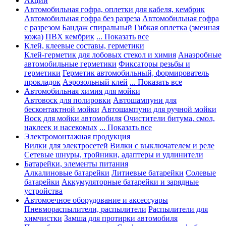
Акции
Автомобильная гофра, оплетки для кабеля, кембрик
Автомобильная гофра без разреза
Автомобильная гофра
с разрезом
Бандаж спиральный
Гибкая оплетка (змеиная
кожа)
ПВХ кембрик
... Показать все
Клей, клеевые составы, герметики
Клей-герметик для лобовых стекол и химия
Анаэробные
автомобильные герметики
Фиксаторы резьбы и
герметики
Герметик автомобильный, формирователь
прокладок
Аэрозольный клей
... Показать все
Автомобильная химия для мойки
Автовоск для полировки
Автошампуни для
бесконтактной мойки
Автошампуни для ручной мойки
Воск для мойки автомобиля
Очистители битума, смол,
наклеек и насекомых
... Показать все
Электромонтажная продукция
Вилки для электросетей
Вилки с выключателем и реле
Сетевые шнуры, тройники, адаптеры и удлинители
Батарейки, элементы питания
Алкалиновые батарейки
Литиевые батарейки
Солевые
батарейки
Аккумуляторные батарейки и зарядные
устройства
Автомоечное оборудование и аксессуары
Пневмораспылители, распылители
Распылители для
химчистки
Замша для протирки автомобиля