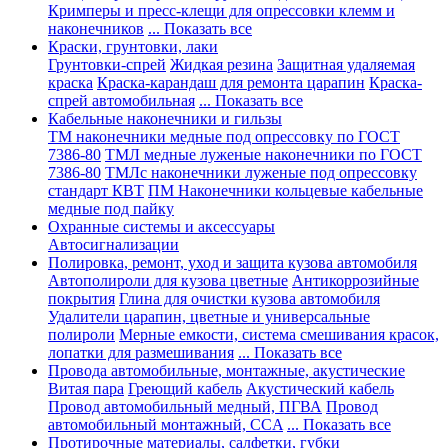
Кримперы и пресс-клещи для опрессовки клемм и
наконечников
... Показать все
Краски, грунтовки, лаки
Грунтовки-спрей
Жидкая резина
Защитная удаляемая
краска
Краска-карандаш для ремонта царапин
Краска-
спрей автомобильная
... Показать все
Кабельные наконечники и гильзы
ТМ наконечники медные под опрессовку по ГОСТ
7386-80
ТМЛ медные луженые наконечники по ГОСТ
7386-80
ТМЛс наконечники луженые под опрессовку
стандарт КВТ
ПМ Наконечники кольцевые кабельные
медные под пайку
Охранные системы и аксессуары
Автосигнализации
Полировка, ремонт, уход и защита кузова автомобиля
Автополироли для кузова цветные
Антикоррозийные
покрытия
Глина для очистки кузова автомобиля
Удалители царапин, цветные и универсальные
полироли
Мерные емкости, система смешивания красок,
лопатки для размешивания
... Показать все
Провода автомобильные, монтажные, акустические
Витая пара
Греющий кабель
Акустический кабель
Провод автомобильный медный, ПГВА
Провод
автомобильный монтажный, CCA
... Показать все
Протирочные материалы, салфетки, губки